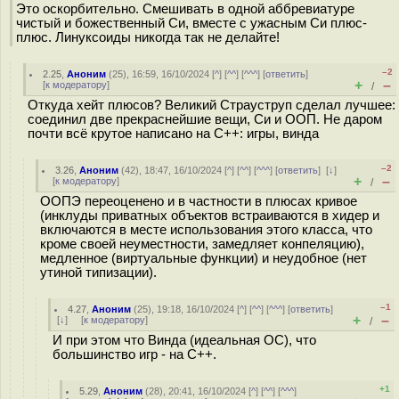
Это оскорбительно. Смешивать в одной аббревиатуре
чистый и божественный Си, вместе с ужасным Си плюс-
плюс. Линуксоиды никогда так не делайте!
–2
2.25
,
Аноним
(
25
), 16:59, 16/10/2024 [
^
] [
^^
] [
^^^
] [
ответить
]
+
–
[
к модератору
]
/
Откуда хейт плюсов? Великий Страуструп сделал лучшее:
соединил две прекраснейшие вещи, Си и ООП. Не даром
почти всё крутое написано на C++: игры, винда
–2
3.26
,
Аноним
(
42
), 18:47, 16/10/2024 [
^
] [
^^
] [
^^^
] [
ответить
]
[
↓
]
+
–
[
к модератору
]
/
ООПЭ переоценено и в частности в плюсах кривое
(инклуды приватных объектов встраиваются в хидер и
включаются в месте использования этого класса, что
кроме своей неуместности, замедляет конпеляцию),
медленное (виртуальные функции) и неудобное (нет
утиной типизации).
–1
4.27
,
Аноним
(
25
), 19:18, 16/10/2024 [
^
] [
^^
] [
^^^
] [
ответить
]
+
–
[
↓
] [
к модератору
]
/
И при этом что Винда (идеальная ОС), что
большинство игр - на C++.
+1
5.29
,
Аноним
(
28
), 20:41, 16/10/2024 [
^
] [
^^
] [
^^^
]