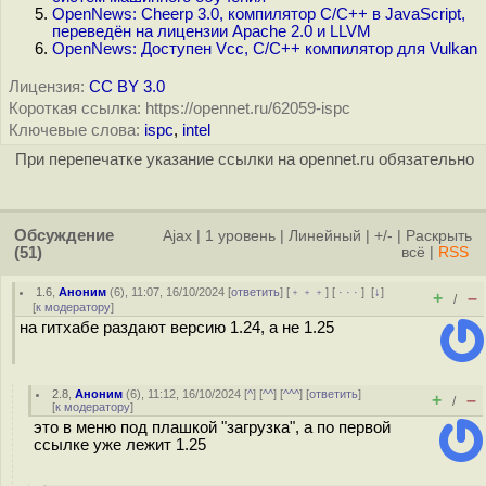
OpenNews: Cheerp 3.0, компилятор C/C++ в JavaScript,
переведён на лицензии Apache 2.0 и LLVM
OpenNews: Доступен Vcc, C/C++ компилятор для Vulkan
Лицензия:
CC BY 3.0
Короткая ссылка: https://opennet.ru/62059-ispc
Ключевые слова:
ispc
,
intel
При перепечатке указание ссылки на opennet.ru обязательно
Обсуждение
Ajax
|
1 уровень
|
Линейный
|
+/-
|
Раскрыть
(51)
всё
|
RSS
1.6
,
Аноним
(
6
), 11:07, 16/10/2024 [
ответить
] [
﹢﹢﹢
] [
· · ·
]
[
↓
]
+
–
/
[
к модератору
]
на гитхабе раздают версию 1.24, а не 1.25
2.8
,
Аноним
(
6
), 11:12, 16/10/2024 [
^
] [
^^
] [
^^^
] [
ответить
]
+
–
/
[
к модератору
]
это в меню под плашкой "загрузка", а по первой
ссылке уже лежит 1.25