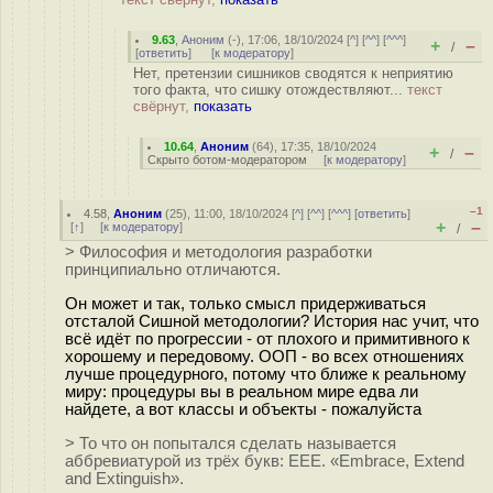
9.63
,
Аноним
(
-
), 17:06, 18/10/2024 [
^
] [
^^
] [
^^^
]
+
–
/
[
ответить
]
[
к модератору
]
Нет, претензии сишников сводятся к неприятию
того факта, что сишку отождествляют...
текст
свёрнут,
показать
10.64
,
Аноним
(
64
), 17:35, 18/10/2024
+
–
/
Скрыто ботом-модератором
[
к модератору
]
–1
4.58
,
Аноним
(
25
), 11:00, 18/10/2024 [
^
] [
^^
] [
^^^
] [
ответить
]
+
–
[
↑
] [
к модератору
]
/
> Философия и методология разработки
принципиально отличаются.
Он может и так, только смысл придерживаться
отсталой Сишной методологии? История нас учит, что
всё идёт по прогрессии - от плохого и примитивного к
хорошему и передовому. ООП - во всех отношениях
лучше процедурного, потому что ближе к реальному
миру: процедуры вы в реальном мире едва ли
найдете, а вот классы и объекты - пожалуйста
> То что он попытался сделать называется
аббревиатурой из трёх букв: EEE. «Embrace, Extend
and Extinguish».