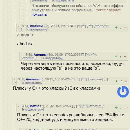
[
ответить
]
[
к модератору
]
Что значит бездуховные обмылки ААА - это эффект
присутствия и полное погружение...
текст свёрнут,
показать
4.31
,
Аноним
(
28
), 20:44, 16/10/2024 [
^
] [
^^
] [
^^^
] [
ответить
]
+
–
/
[
↑
] [
к модератору
]
> хидер
/ˈhed.ɚ/
5.50
,
Аноним
(
50
), 09:09, 17/10/2024 [
^
] [
^^
] [
^^^
]
+
–
/
[
ответить
]
[
к модератору
]
Через четверть века произносить, возможно, будут
через настоящую "е", а не это ваше "э".
3.30
,
Аноним
(
6
), 20:43, 16/10/2024 [
^
] [
^^
] [
^^^
] [
ответить
]
[
↓
]
+
–
/
[
↑
] [
к модератору
]
Плюсы у С++ это классы? (Си с классами)
4.44
,
Bottle
(
?
), 23:42, 16/10/2024 [
^
] [
^^
] [
^^^
] [
ответить
]
+
–
/
[
к модератору
]
Плюсы у C++ это constexpr, шаблоны, ieee-754 float с
C++20, когда-нибудь и модули вместо хедеров.