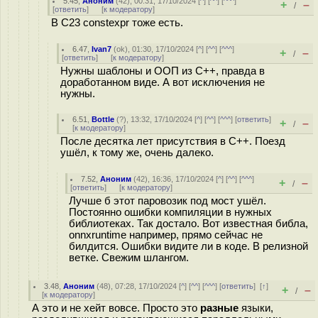
5.45
,
Аноним
(
42
), 00:31, 17/10/2024 [
^
] [
^^
] [
^^^
]
+
–
/
[
ответить
]
[
к модератору
]
В С23 constexpr тоже есть.
6.47
,
Ivan7
(
ok
), 01:30, 17/10/2024 [
^
] [
^^
] [
^^^
]
+
–
/
[
ответить
]
[
к модератору
]
Нужны шаблоны и ООП из С++, правда в
доработанном виде. А вот исключения не
нужны.
6.51
,
Bottle
(
?
), 13:32, 17/10/2024 [
^
] [
^^
] [
^^^
] [
ответить
]
+
–
/
[
к модератору
]
После десятка лет присутствия в C++. Поезд
ушёл, к тому же, очень далеко.
7.52
,
Аноним
(
42
), 16:36, 17/10/2024 [
^
] [
^^
] [
^^^
]
+
–
/
[
ответить
]
[
к модератору
]
Лучше б этот паровозик под мост ушёл.
Постоянно ошибки компиляции в нужных
библиотеках. Так достало. Вот известная библа,
onnxruntime например, прямо сейчас не
билдится. Ошибки видите ли в коде. В релизной
ветке. Свежим шлангом.
3.48
,
Аноним
(
48
), 07:28, 17/10/2024 [
^
] [
^^
] [
^^^
] [
ответить
]
[
↑
]
+
–
/
[
к модератору
]
А это и не хейт вовсе. Просто это
разные
языки,