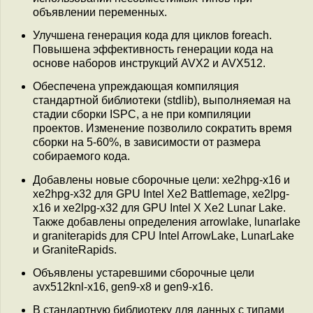
объявлении переменных.
Улучшена генерация кода для циклов foreach.
Повышена эффективность генерации кода на
основе наборов инструкций AVX2 и AVX512.
Обеспечена упреждающая компиляция
стандартной библиотеки (stdlib), выполняемая на
стадии сборки ISPC, а не при компиляции
проектов. Изменение позволило сократить время
сборки на 5-60%, в зависимости от размера
собираемого кода.
Добавлены новые сборочные цели: xe2hpg-x16 и
xe2hpg-x32 для GPU Intel Xe2 Battlemage, xe2lpg-
x16 и xe2lpg-x32 для GPU Intel X Xe2 Lunar Lake.
Также добавлены определения arrowlake, lunarlake
и graniterapids для CPU Intel ArrowLake, LunarLake
и GraniteRapids.
Объявлены устаревшими сборочные цели
avx512knl-x16, gen9-x8 и gen9-x16.
В стандартную библиотеку для данных с типами