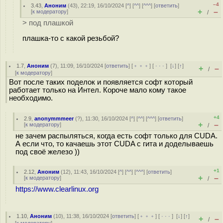
–4
3.43
,
Аноним
(
43
), 22:19, 16/10/2024 [
^
] [
^^
] [
^^^
] [
ответить
]
+
–
[
к модератору
]
/
> под плашкой
плашка-то с какой резьбой?
1.7
,
Аноним
(
7
), 11:09, 16/10/2024 [
ответить
] [
﹢﹢﹢
] [
· · ·
]
[
↓
] [
↑
]
+
–
/
[
к модератору
]
Вот после таких поделок и появляется софт который
работает только на Интел. Короче мало кому такое
необходимо.
+4
2.9
,
anonymmmeer
(
?
), 11:30, 16/10/2024 [
^
] [
^^
] [
^^^
] [
ответить
]
+
–
[
к модератору
]
/
не зачем распыляться, когда есть софт только для CUDA.
А если что, то качаешь этот CUDA с гита и доделываешь
под своё железо ))
+1
2.12
,
Аноним
(
12
), 11:43, 16/10/2024 [
^
] [
^^
] [
^^^
] [
ответить
]
+
–
[
к модератору
]
/
https://www.clearlinux.org
1.10
,
Аноним
(
10
), 11:38, 16/10/2024 [
ответить
] [
﹢﹢﹢
] [
· · ·
]
[
↓
] [
↑
]
+
–
/