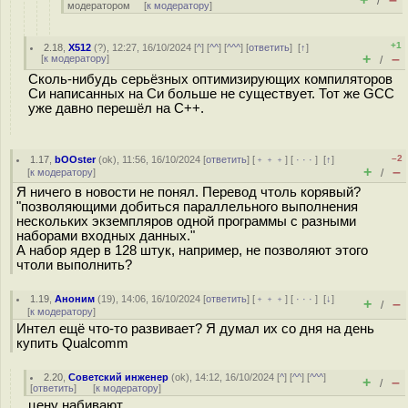
/
модератором
[
к модератору
]
+1
2.18
,
X512
(
?
), 12:27, 16/10/2024 [
^
] [
^^
] [
^^^
] [
ответить
]
[
↑
]
+
–
[
к модератору
]
/
Сколь-нибудь серьёзных оптимизирующих компиляторов
Си написанных на Си больше не существует. Тот же GCC
уже давно перешёл на C++.
–2
1.17
,
bOOster
(
ok
), 11:56, 16/10/2024 [
ответить
] [
﹢﹢﹢
] [
· · ·
]
[
↑
]
+
–
[
к модератору
]
/
Я ничего в новости не понял. Перевод чтоль корявый?
"позволяющими добиться параллельного выполнения
нескольких экземпляров одной программы с разными
наборами входных данных."
А набор ядер в 128 штук, например, не позволяют этого
чтоли выполнить?
1.19
,
Аноним
(
19
), 14:06, 16/10/2024 [
ответить
] [
﹢﹢﹢
] [
· · ·
]
[
↓
]
+
–
/
[
к модератору
]
Интел ещё что-то развивает? Я думал их со дня на день
купить Qualcomm
2.20
,
Советский инженер
(
ok
), 14:12, 16/10/2024 [
^
] [
^^
] [
^^^
]
+
–
/
[
ответить
]
[
к модератору
]
цену набивают