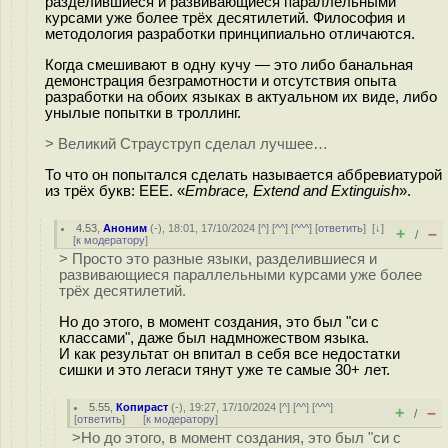
разделившиеся и развивающиеся параллельными
курсами уже более трёх десятилетий. Философия и
методология разработки принципиально отличаются.
Когда смешивают в одну кучу — это либо банальная
демонстрация безграмотности и отсутствия опыта
разработки на обоих языках в актуальном их виде, либо
унылые попытки в троллинг.
> Великий Страуструп сделал лучшее…
То что он попытался сделать называется аббревиатурой
из трёх букв: EEE. «
Embrace, Extend and Extinguish
».
4.53
,
Аноним
(
-
), 18:01, 17/10/2024 [
^
] [
^^
] [
^^^
] [
ответить
]
[
↓
]
+
–
/
[
к модератору
]
> Просто это разные языки, разделившиеся и
развивающиеся параллельными курсами уже более
трёх десятилетий.
Но до этого, в момент создания, это был "си с
классами", даже был надмножеством языка.
И как результат он впитал в себя все недостатки
сишки и это легаси тянут уже те самые 30+ лет.
5.55
,
Копираст
(-), 19:27, 17/10/2024 [
^
] [
^^
] [
^^^
]
+
–
/
[
ответить
]
[
к модератору
]
>Но до этого, в момент создания, это был "си с