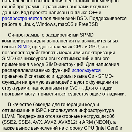
параллельного выполнения нескольких экземпляров
одной программы с разными наборами входных
данных. Код проекта написан на языке С++ и
распространяется
под лицензией BSD. Поддерживается
работа в Linux, Windows, macOS и FreeBSD.
Си-программы с расширениями SPMD
компилируются для выполнения на вычислительных
блоках
SIMD
, предоставляемых CPU и GPU, что
позволяет задействовать механизмы векторизации
SIMD без низкоуровневых оптимизаций и явного
применения в коде SIMD-инструкций. Для написания
распараллеливаемых функций
используется
привычный синтаксис и идиомы языка Си - SPMD-
функции напрямую взаимодействуют с функциями и
структурами, написанными на C/C++. Для отладки
программ могут применяться существующие отладчики.
В качестве бэкенда для генерации кода и
оптимизации в ISPC используется инфраструктура
LLVM. Поддерживаются векторные инструкции x86
(SSE2, SSE4, AVX, AVX2, AVX512) и ARM (NEON), а
также вынос вычислений на сторону GPU (Intel Gen9 и