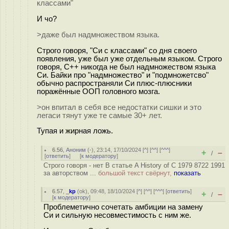
классами"
И чо?
>даже был надмножеством языка.
Строго говоря, "Си с классами" со дня своего
появления, уже был уже отдельным языком. Строго
говоря, C++ никогда не был надмножеством языка
Си. Байки про "надмножество" и "подмножетсво"
обычно распространяли Си плюс-плюсники
поражённые ООП головного мозга.
>он впитал в себя все недостатки сишки и это
легаси тянут уже те самые 30+ лет.
Тупая и жирная ложь.
6.56
,
Аноним
(
-
), 23:14, 17/10/2024 [
^
] [
^^
] [
^^^
]
+
–
/
[
ответить
]
[
к модератору
]
Строго говоря - нет В статье A History of C 1979 8722 1991
за авторством ...
большой текст свёрнут,
показать
6.57
,
_kp
(
ok
), 09:48, 18/10/2024 [
^
] [
^^
] [
^^^
] [
ответить
]
+
–
/
[
к модератору
]
Проблеметично сочетать амбиции на замену
Си и сильную несовместимость с ним же.