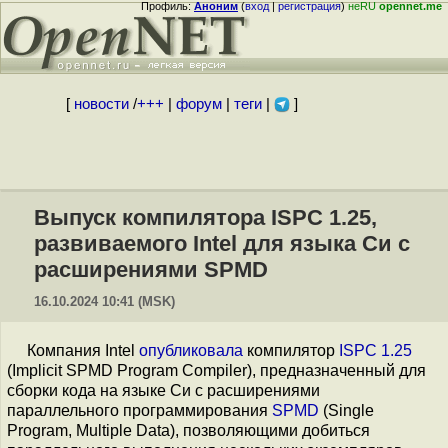
Профиль:
Аноним
(
вход
|
регистрация
)
неRU
opennet.me
[
новости
/
+++
|
форум
|
теги
|
]
Выпуск компилятора ISPC 1.25,
развиваемого Intel для языка Си с
расширениями SPMD
16.10.2024 10:41 (MSK)
Компания Intel
опубликовала
компилятор
ISPC 1.25
(Implicit SPMD Program Compiler), предназначенный для
сборки кода на языке Си с расширениями
параллельного программирования
SPMD
(Single
Program, Multiple Data), позволяющими добиться