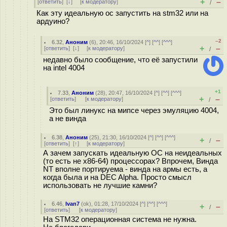
+
–
[
ответить
]
[
↓
] [
к модератору
]
/
Как эту идеальную ос запустить на stm32 или на
ардуино?
–2
6.32
,
Аноним
(
6
), 20:46, 16/10/2024 [
^
] [
^^
] [
^^^
]
+
–
[
ответить
]
[
↓
] [
к модератору
]
/
недавно было сообщение, что её запустили
на intel 4004
+1
7.33
,
Аноним
(
28
), 20:47, 16/10/2024 [
^
] [
^^
] [
^^^
]
+
–
[
ответить
]
[
к модератору
]
/
Это был линукс на мипсе через эмуляцию 4004,
а не винда
6.38
,
Аноним
(
25
), 21:30, 16/10/2024 [
^
] [
^^
] [
^^^
]
+
–
/
[
ответить
]
[
↑
] [
к модератору
]
А зачем запускать идеальную ОС на неидеальных
(то есть не x86-64) процессорах? Впрочем, Винда
NT вполне портируема - винда на армы есть, а
когда была и на DEC Alpha. Просто смысл
использовать не лучшие камни?
6.46
,
Ivan7
(
ok
), 01:28, 17/10/2024 [
^
] [
^^
] [
^^^
]
+
–
/
[
ответить
]
[
к модератору
]
На STM32 операционная система не нужна.