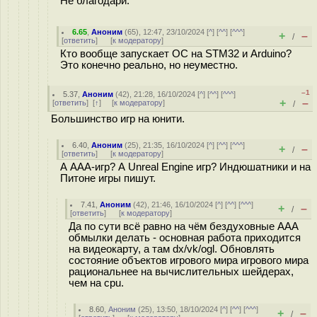
Не благодари.
6.65
,
Аноним
(
65
), 12:47, 23/10/2024 [
^
] [
^^
] [
^^^
]
+
–
/
[
ответить
]
[
к модератору
]
Кто вообще запускает ОС на STM32 и Arduino?
Это конечно реально, но неуместно.
–1
5.37
,
Аноним
(
42
), 21:28, 16/10/2024 [
^
] [
^^
] [
^^^
]
+
–
[
ответить
]
[
↑
] [
к модератору
]
/
Большинство игр на юнити.
6.40
,
Аноним
(
25
), 21:35, 16/10/2024 [
^
] [
^^
] [
^^^
]
+
–
/
[
ответить
]
[
к модератору
]
А AAA-игр? А Unreal Engine игр? Индюшатники и на
Питоне игры пишут.
7.41
,
Аноним
(
42
), 21:46, 16/10/2024 [
^
] [
^^
] [
^^^
]
+
–
/
[
ответить
]
[
к модератору
]
Да по сути всё равно на чём бездуховные ААА
обмылки делать - основная работа приходится
на видеокарту, а там dx/vk/ogl. Обновлять
состояние объектов игрового мира игрового мира
рациональнее на вычислительных шейдерах,
чем на cpu.
8.60
,
Аноним
(
25
), 13:50, 18/10/2024 [
^
] [
^^
] [
^^^
]
+
–
/