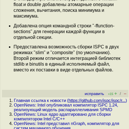
float и double добавлены атомарные операции
сложения, вычитания, поиска минимума и
максимума.
Добавлена опция командной строки "-ffunction-
sections" для генерации каждой функции в
отдельной секции.
Предоставлена возможность сборки ISPC в двух
режимах "slim" и "composite" (по умолчанию).
Второй режим отличается интеграцией библиотек
stdlib и binutils в единый исполняемый файл,
вместо их поставки в виде отдельных файлов.
+
–
исправить
/
+15
Главная ссылка к новости (
https://github.com/ispc/ispc/r...
)
OpenNews: Intel опубликовал компилятор ISPC 1.24,
реализующий модель распараллеливания SPMD
OpenNews: Linux ядро адаптировано для сборки
компилятором Intel C/C++
OpenNews: Intel представил nGraph, компилятор для
систем машинного обучения