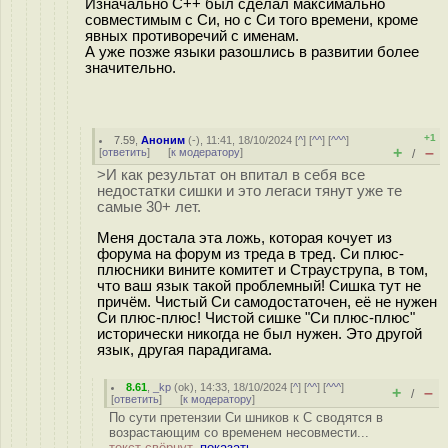
Изначально С++ был сделал максимально
совместимым с Си, но с Си того времени, кроме
явных противоречий с именам.
А уже позже языки разошлись в развитии более
значительно.
+1
7.59
,
Аноним
(
-
), 11:41, 18/10/2024 [
^
] [
^^
] [
^^^
]
+
–
[
ответить
]
[
к модератору
]
/
>И как результат он впитал в себя все
недостатки сишки и это легаси тянут уже те
самые 30+ лет.
Меня достала эта ложь, которая кочует из
форума на форум из треда в тред. Си плюс-
плюсники вините комитет и Страуструпа, в том,
что ваш язык такой проблемный! Сишка тут не
причём. Чистый Си самодостаточен, её не нужен
Си плюс-плюс! Чистой сишке "Си плюс-плюс"
исторически никогда не был нужен. Это другой
язык, другая парадигама.
8.61
,
_kp
(
ok
), 14:33, 18/10/2024 [
^
] [
^^
] [
^^^
]
+
–
/
[
ответить
]
[
к модератору
]
По сути претензии Си шников к C сводятся в
возрастающим со временем несовмести...
текст свёрнут,
показать