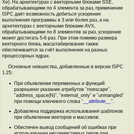
Xe). На архитектурах с векторными блоками SSE,
обрабатывающими по 4 элемента за раз, применение
ISPC даёт возможность добиться ускорения
выполнения программы в 3 или более раз, а на
архитектурах с векторными блоками AVX,
обрабатывающими по 8 элементов за раз, ускорение
может достигать 5-6 раз. При этом помимо размера
векторного блока, масштабирование также
обеспечивается за счёт выполнения на разных
процессорных ядрах.
Основные новшества, добавленные в версии ISPC
1.25:
При объявлении переменных и функций
разрешено указание атрибутов "noescape",
"address_space(N)", "external_only" и "unmangled"
при помощи ключевого слова "
__attribute__
".
Добавлена поддержка использования шаблонов
при объявлении векторов и массивов.
Обеспечен вывод сообщений об ошибках при
использовании несовместимых типов при