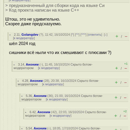
[
к модератору
]
> предназначенный для сборки кода на языке Си
> Код проекта написан на языке С++
Штош, это не удивительно.
Скорее даже предсказуемо.
2.11
,
Golangdev
(
?
), 11:42, 16/10/2024 [
^
] [
^^
] [
^^^
] [
ответить
]
[
↓
]
+
–
/
[
к модератору
]
шёл 2024 год
сишники всё ныли что их смешивают с плюсами ?)
+1
3.14
,
Аноним
(
-
), 11:45, 16/10/2024
Скрыто ботом-
+
–
модератором
[
к модератору
]
/
4.28
,
Аноним
(
28
), 20:38, 16/10/2024
Скрыто ботом-
+
–
/
модератором
[
к модератору
]
5.36
,
Аноним
(
36
), 21:00, 16/10/2024
Скрыто ботом-
+
–
/
модератором
[
к модератору
]
+2
6.42
,
Аноним
(
42
), 22:03, 16/10/2024
Скрыто ботом-
+
–
модератором
[
к модератору
]
/
5.54
,
Аноним
(
-
), 18:05, 17/10/2024
Скрыто ботом-
+
–