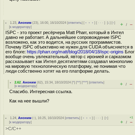
1.23
,
Аноним
(
23
), 16:00, 16/10/2024 [
ответить
] [
﹢﹢﹢
] [
· · ·
]
[
↓
] [
↑
]
+
–
/
[
к модератору
]
ISPC - это проект ресёрчера Matt Pharr, который в Интел
давно не работает. А дальнейшее сопровождение ISPC
возложено, как это водится, на русских программистов.
Почему ISPC объективно не нужен для CUDA объясняется в
его блоге:
https://pharr.org/matt/blog/2018/04/18/ispc-origins
Блог
вообще очень увлекательный, явтор с иронией и сарказмом
рассказывает как Интел десятилетями создавал монополию
на мировую технологическую платформу, не понимая что
люди собственно хотят на его платформе делать.
2.62
,
Аноним
(
62
), 15:34, 18/10/2024 [
^
] [
^^
] [
^^^
] [
ответить
]
+
–
/
[
к модератору
]
Спасибо. Интересная ссылка.
Как на нее вышли?
+1
1.24
,
Аноним
(
-
), 16:25, 16/10/2024 [
ответить
] [
﹢﹢﹢
] [
· · ·
]
[
↑
]
+
–
[
к модератору
]
/
>C/C++