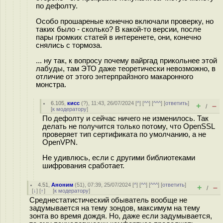
по дефолту.
Особо прошареные конечно включали проверку, но
таких было - сколько? В какой-то версии, после
пары громких статей в интеренете, они, конечно
снялись с тормоза.
... ну так, к вопросу почему вайргад прикольнее этой
лабуды, там ЭТО даже теоретически невозможно, в
отличие от этого энтерпрайзного макаронного
монстра.
6.105
,
кисс
(
?
), 11:43, 26/07/2024 [
^
] [
^^
] [
^^^
] [
ответить
]
+
–
/
[
к модератору
]
По дефолту и сейчас ничего не изменилось. Так
делать не получится только потому, что OpenSSL
проверяет тип сертификата по умолчанию, а не
OpenVPN.
Не удивлюсь, если с другими библиотеками
шифрования сработает.
4.51
,
Аноним
(
51
), 07:39, 25/07/2024 [
^
] [
^^
] [
^^^
] [
ответить
]
+
–
/
[
↓
] [
↑
] [
к модератору
]
Среднестатистический обыватель вообще не
задумывается на тему зондов, максимум на тему
зонта во время дождя. Но, даже если задумывается,