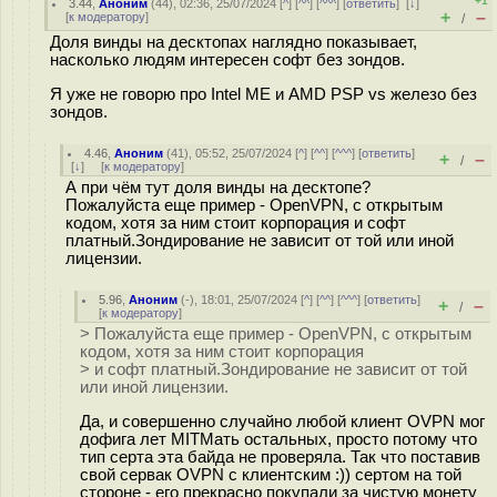
+1
3.44
,
Аноним
(
44
), 02:36, 25/07/2024 [
^
] [
^^
] [
^^^
] [
ответить
]
[
↓
]
+
–
[
к модератору
]
/
Доля винды на десктопах наглядно показывает,
насколько людям интересен софт без зондов.
Я уже не говорю про Intel ME и AMD PSP vs железо без
зондов.
4.46
,
Аноним
(
41
), 05:52, 25/07/2024 [
^
] [
^^
] [
^^^
] [
ответить
]
+
–
/
[
↓
] [
к модератору
]
А при чём тут доля винды на десктопе?
Пожалуйста еще пример - OpenVPN, с открытым
кодом, хотя за ним стоит корпорация и софт
платный.Зондирование не зависит от той или иной
лицензии.
5.96
,
Аноним
(
-
), 18:01, 25/07/2024 [
^
] [
^^
] [
^^^
] [
ответить
]
+
–
/
[
к модератору
]
> Пожалуйста еще пример - OpenVPN, с открытым
кодом, хотя за ним стоит корпорация
> и софт платный.Зондирование не зависит от той
или иной лицензии.
Да, и совершенно случайно любой клиент OVPN мог
дофига лет MITMать остальных, просто потому что
тип серта эта байда не проверяла. Так что поставив
свой сервак OVPN с клиентским :)) сертом на той
стороне - его прекрасно покупали за чистую монету