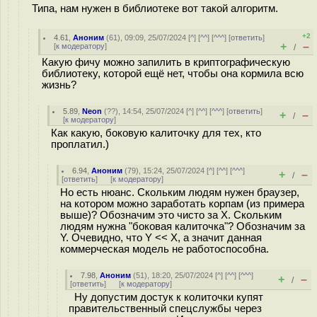
Типа, нам нужен в библиотеке вот такой алгоритм.
+2
4.61
,
Аноним
(
61
), 09:09, 25/07/2024 [
^
] [
^^
] [
^^^
] [
ответить
]
+
–
[
к модератору
]
/
Какую фичу можно запилить в криптографическую
библиотеку, которой ещё нет, чтобы она кормила всю
жизнь?
5.89
,
Neon
(
??
), 14:54, 25/07/2024 [
^
] [
^^
] [
^^^
] [
ответить
]
+
–
/
[
к модератору
]
Как какую, боковую калиточку для тех, кто
проплатил.)
6.94
,
Аноним
(
79
), 15:24, 25/07/2024 [
^
] [
^^
] [
^^^
]
+
–
/
[
ответить
]
[
к модератору
]
Но есть нюанс. Скольким людям нужен браузер,
на котором можно заработать корпам (из примера
выше)? Обозначим это чисто за X. Скольким
людям нужна "боковая калиточка"? Обозначим за
Y. Очевидно, что Y << X, а значит данная
коммерческая модель не работоспособна.
7.98
,
Аноним
(
51
), 18:20, 25/07/2024 [
^
] [
^^
] [
^^^
]
+
–
/
[
ответить
]
[
к модератору
]
Ну допустим достук к колиточки купят
правительственный спецслужбы через