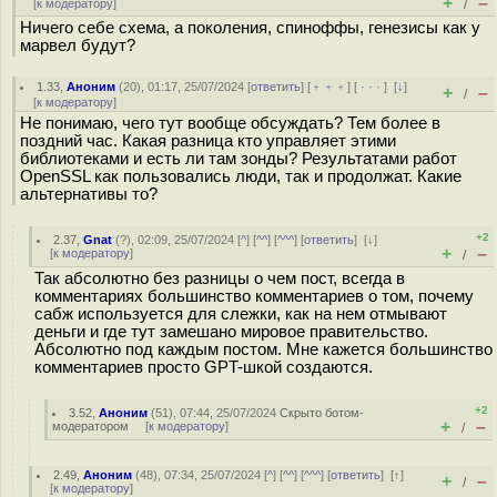
+
–
[
к модератору
]
/
Ничего себе схема, а поколения, спиноффы, генезисы как у
марвел будут?
1.33
,
Аноним
(
20
), 01:17, 25/07/2024 [
ответить
] [
﹢﹢﹢
] [
· · ·
]
[
↓
]
+
–
/
[
к модератору
]
Не понимаю, чего тут вообще обсуждать? Тем более в
поздний час. Какая разница кто управляет этими
библиотеками и есть ли там зонды? Результатами работ
OpenSSL как пользовались люди, так и продолжат. Какие
альтернативы то?
+2
2.37
,
Gnat
(
?
), 02:09, 25/07/2024 [
^
] [
^^
] [
^^^
] [
ответить
]
[
↓
]
+
–
[
к модератору
]
/
Так абсолютно без разницы о чем пост, всегда в
комментариях большинство комментариев о том, почему
сабж используется для слежки, как на нем отмывают
деньги и где тут замешано мировое правительство.
Абсолютно под каждым постом. Мне кажется большинство
комментариев просто GPT-шкой создаются.
+2
3.52
,
Аноним
(
51
), 07:44, 25/07/2024
Скрыто ботом-
+
–
модератором
[
к модератору
]
/
2.49
,
Аноним
(
48
), 07:34, 25/07/2024 [
^
] [
^^
] [
^^^
] [
ответить
]
[
↑
]
+
–
/
[
к модератору
]