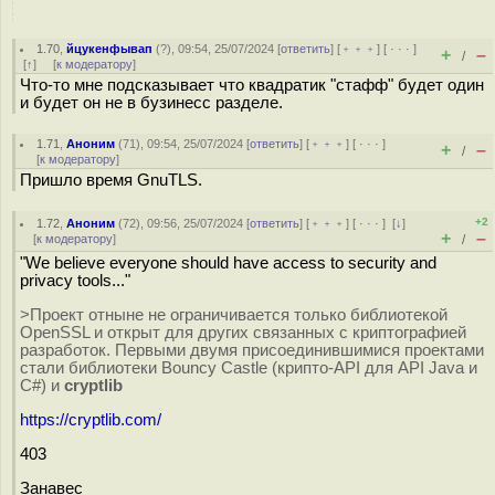
1.70
,
йцукенфывап
(
?
), 09:54, 25/07/2024 [
ответить
] [
﹢﹢﹢
] [
· · ·
]
+
–
/
[
↑
] [
к модератору
]
Что-то мне подсказывает что квадратик "стафф" будет один
и будет он не в бузинесс разделе.
1.71
,
Аноним
(
71
), 09:54, 25/07/2024 [
ответить
] [
﹢﹢﹢
] [
· · ·
]
+
–
/
[
к модератору
]
Пришло время GnuTLS.
+2
1.72
,
Аноним
(
72
), 09:56, 25/07/2024 [
ответить
] [
﹢﹢﹢
] [
· · ·
]
[
↓
]
+
–
[
к модератору
]
/
"We believe everyone should have access to security and
privacy tools..."
>Проект отныне не ограничивается только библиотекой
OpenSSL и открыт для других связанных с криптографией
разработок. Первыми двумя присоединившимися проектами
стали библиотеки Bouncy Castle (крипто-API для API Java и
C#) и
cryptlib
https://cryptlib.com/
403
Занавес