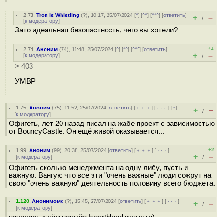
2.73
,
Tron is Whistling
(
?
), 10:17, 25/07/2024 [
^
] [
^^
] [
^^^
] [
ответить
]
+
–
/
[
к модератору
]
Зато идеальная безопастность, чего вы хотели?
+1
2.74
,
Аноним
(
74
), 11:48, 25/07/2024 [
^
] [
^^
] [
^^^
] [
ответить
]
+
–
[
к модератору
]
/
> 403
УМВР
1.75
,
Аноним
(
75
), 11:52, 25/07/2024 [
ответить
] [
﹢﹢﹢
] [
· · ·
]
[
↑
]
+
–
/
[
к модератору
]
Офигеть, лет 20 назад писал на жабе проект с зависимостью
от BouncyCastle. Он ещё живой оказывается...
+2
1.99
,
Аноним
(
99
), 20:38, 25/07/2024 [
ответить
] [
﹢﹢﹢
] [
· · ·
]
+
–
[
к модератору
]
/
Офигеть сколько менеджмента на одну либу, пусть и
важную. Вангую что все эти "очень важные" люди сожрут на
свою "очень важную" деятельность половину всего бюджета.
1.120
,
Анонимомс
(
?
), 15:45, 27/07/2024 [
ответить
] [
﹢﹢﹢
] [
· · ·
]
+
–
/
[
к модератору
]