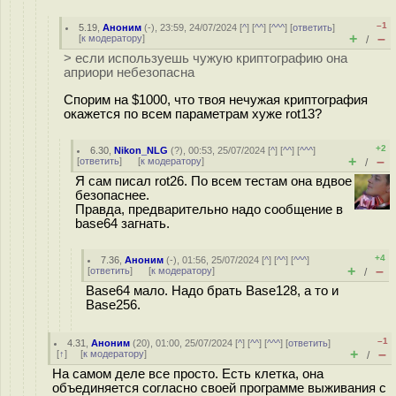
–1
5.19
,
Аноним
(
-
), 23:59, 24/07/2024 [
^
] [
^^
] [
^^^
] [
ответить
]
+
–
[
к модератору
]
/
> если используешь чужую криптографию она
априори небезопасна
Спорим на $1000, что твоя нечужая криптография
окажется по всем параметрам хуже rot13?
+2
6.30
,
Nikon_NLG
(
?
), 00:53, 25/07/2024 [
^
] [
^^
] [
^^^
]
+
–
[
ответить
]
[
к модератору
]
/
Я сам писал rot26. По всем тестам она вдвое
безопаснее.
Правда, предварительно надо сообщение в
base64 загнать.
+4
7.36
,
Аноним
(
-
), 01:56, 25/07/2024 [
^
] [
^^
] [
^^^
]
+
–
[
ответить
]
[
к модератору
]
/
Base64 мало. Надо брать Base128, а то и
Base256.
–1
4.31
,
Аноним
(
20
), 01:00, 25/07/2024 [
^
] [
^^
] [
^^^
] [
ответить
]
+
–
[
↑
] [
к модератору
]
/
На самом деле все просто. Есть клетка, она
объединяется согласно своей программе выживания с