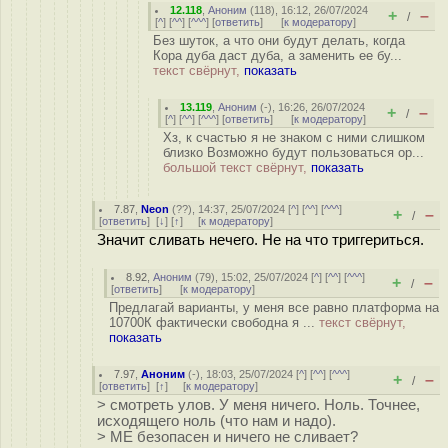
12.118
,
Аноним
(
118
), 16:12, 26/07/2024
+
–
/
[
^
] [
^^
] [
^^^
] [
ответить
]
[
к модератору
]
Без шуток, а что они будут делать, когда
Кора дуба даст дуба, а заменить ее бу...
текст свёрнут,
показать
13.119
,
Аноним
(
-
), 16:26, 26/07/2024
+
–
/
[
^
] [
^^
] [
^^^
] [
ответить
]
[
к модератору
]
Хз, к счастью я не знаком с ними слишком
близко Возможно будут пользоваться op...
большой текст свёрнут,
показать
7.87
,
Neon
(
??
), 14:37, 25/07/2024 [
^
] [
^^
] [
^^^
]
+
–
/
[
ответить
]
[
↓
] [
↑
] [
к модератору
]
Значит сливать нечего. Не на что триггериться.
8.92
,
Аноним
(
79
), 15:02, 25/07/2024 [
^
] [
^^
] [
^^^
]
+
–
/
[
ответить
]
[
к модератору
]
Предлагай варианты, у меня все равно платформа на
10700К фактически свободна я ...
текст свёрнут,
показать
7.97
,
Аноним
(
-
), 18:03, 25/07/2024 [
^
] [
^^
] [
^^^
]
+
–
/
[
ответить
]
[
↑
] [
к модератору
]
> смотреть улов. У меня ничего. Ноль. Точнее,
исходящего ноль (что нам и надо).
> МЕ безопасен и ничего не сливает?