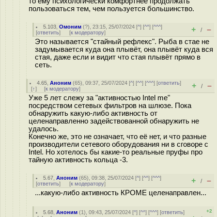
то ему психологически комфортнее продолжать
пользоваться тем, чем пользуется большинство.
5.103
,
Омоним
(
?
), 23:15, 25/07/2024 [
^
] [
^^
] [
^^^
]
+
–
/
[
ответить
]
[
к модератору
]
Это называется "стайный рефлекс". Рыба в стае не
задумывается куда она плывёт, она плывёт куда вся
стая, даже если и видит что стая плывёт прямо в
сеть.
4.65
,
Аноним
(
65
), 09:37, 25/07/2024 [
^
] [
^^
] [
^^^
] [
ответить
]
+
–
/
[
↑
] [
к модератору
]
Уже 5 лет слежу за "активностью Intel me"
посредством сетевых фильтров на шлюзе. Пока
обнаружить какую-либо активность от
целенаправленно задействованной обнаружить не
удалось.
Конечно же, это не означает, что её нет, и что разные
производители сетевого оборудования ни в сговоре с
Intel. Но хотелось бы какие-то реальные пруфы про
тайную активность кольца -3.
5.67
,
Аноним
(
65
), 09:38, 25/07/2024 [
^
] [
^^
] [
^^^
]
+
–
/
[
ответить
]
[
к модератору
]
...какую-либо активность КРОМЕ целенаправлен...
+2
5.68
,
Аноним
(
1
), 09:43, 25/07/2024 [
^
] [
^^
] [
^^^
] [
ответить
]