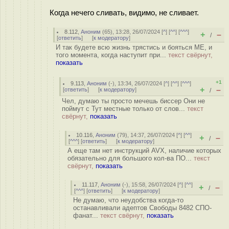
Когда нечего сливать, видимо, не сливает.
8.112
,
Аноним
(
65
), 13:28, 26/07/2024 [
^
] [
^^
] [
^^^
]
+
–
/
[
ответить
]
[
к модератору
]
И так будете всю жизнь трястись и бояться ME, и
того момента, когда наступит при...
текст свёрнут,
показать
+1
9.113
,
Аноним
(
-
), 13:34, 26/07/2024 [
^
] [
^^
] [
^^^
]
+
–
[
ответить
]
[
к модератору
]
/
Чел, думаю ты просто мечешь биссер Они не
поймут с Тут местные только от слов...
текст
свёрнут,
показать
10.116
,
Аноним
(
79
), 14:37, 26/07/2024 [
^
] [
^^
]
+
–
/
[
^^^
] [
ответить
]
[
к модератору
]
А еще там нет инструкций AVX, наличие которых
обязательно для большого кол-ва ПО...
текст
свёрнут,
показать
11.117
,
Аноним
(
-
), 15:58, 26/07/2024 [
^
] [
^^
]
+
–
/
[
^^^
] [
ответить
]
[
к модератору
]
Не думаю, что неудобства когда-то
останавливали адептов Свободы 8482 СПО-
фанат...
текст свёрнут,
показать