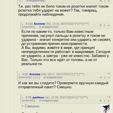
+
–
[
↓
] [
к модератору
]
/
Т.е. раз тебя не било током из розетки значит током
розетка тебя ударит на может? Так, товарищ,
продолжайте наблюдение.
6.110
,
Аноним
(
65
), 13:18, 26/07/2024 [
^
] [
^^
] [
^^^
]
+
–
/
[
ответить
]
[
к модератору
]
Если по каким-то, только Вам известным
причинам, засунул пальцы в розетку и током не
ударило - значит конкретно она ударить не сможет,
до устранения причин неисправности.
А Вы, видимо, живёте в мире, где принцип
неопределенности работает в макромире. Сегодня
не ударило, а завтра - уже не известно. Забавно у
Вас. Только это все идёт от головы, а не от
реальности.
+1
5.69
,
Аноним
(
69
), 09:47, 25/07/2024 [
^
] [
^^
] [
^^^
]
+
–
[
ответить
]
[
↓
] [
↑
] [
к модератору
]
/
И как же вы следите? Проверяете вручную каждый
отправленный пакет? Смешно.
–1
6.78
,
pavlinux
(
ok
), 12:38, 25/07/2024 [
^
] [
^^
] [
^^^
]
+
–
[
ответить
]
[
к модератору
]
/
> Смешно.