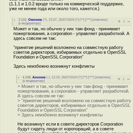
(1.1.1 и 1.0.2 вроде только на коммерческой поддержке,
уже не менее года или около того, кажется.)
3.102
,
Омоним
(
?
), 23:07, 25/07/2024 [
^
] [
^^
] [
^^^
] [
ответить
]
+
–
/
[
к модератору
]
Может и так, но обычно у них там фонд - принимает
пожертвования, а corporation - управляет разработкой. А
здесь совсем не так:
"принятие решений возложено на совместную работу
советов директоров, избираемых отдельно в OpenSSL
Foundation и OpenSSL Corporation"
Здесь неизбежно возникнут конфликты
4.108
,
Аноним
(
-
), 12:33, 26/07/2024 [
^
] [
^^
] [
^^^
] [
ответить
]
+
–
/
[
к модератору
]
> Может и так, но обычно у них там фонд - принимает
пожертвования, а corporation - управляет разработкой.
А здесь совсем не так:
> "принятие решений возложено на совместную работу
советов директоров, избираемых отдельно в OpenSSL
Foundation и OpenSSL Corporation"
> Здесь неизбежно возникнут конфликты
Не возникнут если в совете директоров Corporation
будут сидеть люди от коропораций, а в совете