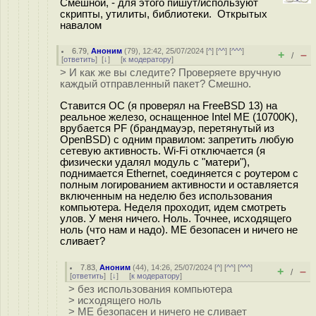
Смешной, - для этого пишут/используют
скрипты, утилиты, библиотеки. Открытых
навалом
6.79
,
Аноним
(
79
), 12:42, 25/07/2024 [
^
] [
^^
] [
^^^
]
+
–
/
[
ответить
]
[
↓
] [
к модератору
]
> И как же вы следите? Проверяете вручную
каждый отправленный пакет? Смешно.
Ставится ОС (я проверял на FreeBSD 13) на
реальное железо, оснащенное Intel ME (10700K),
врубается PF (брандмауэр, перетянутый из
OpenBSD) с одним правилом: запретить любую
сетевую активность. Wi-Fi отключается (я
физически удалял модуль с "матери"),
поднимается Ethernet, соединяется с роутером с
полным логированием активности и оставляется
включенным на неделю без использования
компьютера. Неделя проходит, идем смотреть
улов. У меня ничего. Ноль. Точнее, исходящего
ноль (что нам и надо). МЕ безопасен и ничего не
сливает?
7.83
,
Аноним
(
44
), 14:26, 25/07/2024 [
^
] [
^^
] [
^^^
]
+
–
/
[
ответить
]
[
↓
] [
к модератору
]
> без использования компьютера
> исходящего ноль
> МЕ безопасен и ничего не сливает