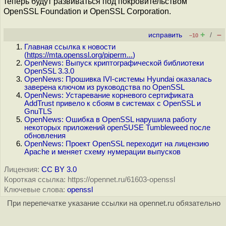
теперь будут развиваться под покровительством
OpenSSL Foundation и OpenSSL Corporation.
+
–
исправить
/
–10
Главная ссылка к новости
(
https://mta.openssl.org/piperm...
)
OpenNews: Выпуск криптографической библиотеки
OpenSSL 3.3.0
OpenNews: Прошивка IVI-системы Hyundai оказалась
заверена ключом из руководства по OpenSSL
OpenNews: Устаревание корневого сертификата
AddTrust привело к сбоям в системах с OpenSSL и
GnuTLS
OpenNews: Ошибка в OpenSSL нарушила работу
некоторых приложений openSUSE Tumbleweed после
обновления
OpenNews: Проект OpenSSL переходит на лицензию
Apache и меняет схему нумерации выпусков
Лицензия:
CC BY 3.0
Короткая ссылка: https://opennet.ru/61603-openssl
Ключевые слова:
openssl
При перепечатке указание ссылки на opennet.ru обязательно