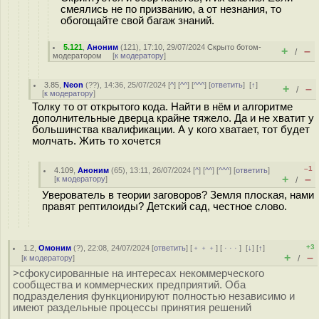
смеялись не по призванию, а от незнания, то
обогощайте свой багаж знаний.
5.121
,
Аноним
(
121
), 17:10, 29/07/2024
Скрыто ботом-
+
–
/
модератором
[
к модератору
]
3.85
,
Neon
(
??
), 14:36, 25/07/2024 [
^
] [
^^
] [
^^^
] [
ответить
]
[
↑
]
+
–
/
[
к модератору
]
Толку то от открытого кода. Найти в нём и алгоритме
дополнительные дверца крайне тяжело. Да и не хватит у
большинства квалификации. А у кого хватает, тот будет
молчать. Жить то хочется
–1
4.109
,
Аноним
(
65
), 13:11, 26/07/2024 [
^
] [
^^
] [
^^^
] [
ответить
]
+
–
[
к модератору
]
/
Уверователь в теории заговоров? Земля плоская, нами
правят рептилоиды? Детский сад, честное слово.
+3
1.2
,
Омоним
(
?
), 22:08, 24/07/2024 [
ответить
] [
﹢﹢﹢
] [
· · ·
]
[
↓
] [
↑
]
+
–
[
к модератору
]
/
>сфокусированные на интересах некоммерческого
сообщества и коммерческих предприятий. Оба
подразделения функционируют полностью независимо и
имеют раздельные процессы принятия решений