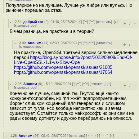
Популярное но не лучшее. Лучше уж либре или вульф. Но
рыночек порешал за стаж.
2.34
,
добрый кот
(
?
), 01:40, 25/07/2024 [
^
] [
^^
] [
^^^
] [
ответить
]
[
↓
]
+
–
/
[
к модератору
]
В чём разница, на практике и в теории?
3.40
,
Аноним
(
44
), 02:30, 25/07/2024 [
^
] [
^^
] [
^^^
] [
ответить
]
+
–
/
[
к модератору
]
На практике, OpenSSL третьей версии сильно медленнее
первой
https://blog.synopse.info/?post/2023/09/08/End-Of-
Live-OpenSSL-1.1-vs-Slow-Ope
https://github.com/openssl/openssl/issues/21005
https://github.com/openssl/openssl/issues/17064
2.93
,
Аноним
(
9
), 15:19, 25/07/2024 [
^
] [
^^
] [
^^^
] [
ответить
]
[
↑
]
+
–
/
[
к модератору
]
Конечно не лучше, смешной ты. Гнутлс ещё как-то
конкурентоспособен, но гпл жжёт подпроприетащикам,
боронг слишком коцанный для генерал юз и слишком
зависит от гугла, нсс вообще непонятно как и зачем
существует. Остаётся только майкрософт, но они сами не
рады своему дотнету и дружно перебрались на опнессл.
+1
1.26
,
Аноним
(
26
), 00:41, 25/07/2024 [
ответить
] [
﹢﹢﹢
] [
· · ·
]
[
↑
]