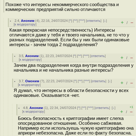
Похоже что интересы некоммерческого сообщества и
коммерческих предприятий сильно отличаются
2.4
,
Аноним
(
4
), 22:16, 24/07/2024 [
^
] [
^^
] [
^^^
] [
ответить
]
[
↓
]
+
–
/
[
к модератору
]
Какая прекрасная непосредственность) Интересы
отличаются даже у тебя и твоего начальника, не то что у
разных подразделений. Если бы у них были одинаковые
интересы - зачем тогда 2 подразделения?
3.5
,
Аноним
(
1
), 22:23, 24/07/2024 [
^
] [
^^
] [
^^^
] [
ответить
]
+
–
/
[
к модератору
]
Зачем два подразделения когда внутри подразделения у
начальника и не начальника разные интересы?
3.7
,
Омоним
(
?
), 22:23, 24/07/2024 [
^
] [
^^
] [
^^^
] [
ответить
]
[
↓
]
+
–
/
[
к модератору
]
Я думал, что интересы в области безопасности у всех
одинаковые. Оказывается -нет.
+1
4.8
,
Аноним
(
1
), 22:34, 24/07/2024 [
^
] [
^^
] [
^^^
] [
ответить
]
[
↓
]
+
–
[
к модератору
]
/
Боюсь безопасность к криптографии имеет слегка
опосредованное отношение. Особенно сабжевая.
Например если используешь чужую криптографию она
априори небезопасна. Даже если по факту безопасна.