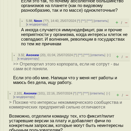
Если это так, то почему абсолютное большинство
организмов на планете (как по видовому
разнообразию, так и по массе) одноклеточные?
5.88
,
Neon
(
??
), 14:40, 25/07/2024 [
^
] [
^^
] [
^^^
] [
ответить
]
+
–
/
[
к модератору
]
А иногда случается иммунодефицит, рак и прочие
неприятности у организма, когда интересы клеток не
совпадают. И волнения, революции в государствах
по тем же причинам
3.32
,
Аноним
(
20
), 01:04, 25/07/2024 [
^
] [
^^
] [
^^^
] [
ответить
]
[
↑
]
+
–
/
[
к модератору
]
>> Отрепортил этого корпората, если не сотрут - вы
сами всё поняли.
Если это обо мне. Напиши что у меня нет работы и
маюсь без дела, ищу работу.
2.101
,
Аноним
(
101
), 22:16, 25/07/2024 [
^
] [
^^
] [
^^^
] [
ответить
]
[
↑
]
+
–
/
[
к модератору
]
> Похоже что интересы некоммерческого сообщества и
коммерческих предприятий сильно отличаются
Возможно, отделили команду тех, кто фиксит/пилит
устаревшие версии за плату и добавляет фичи по
конкретным запросам, которые могут быть неинтересны
обычным пользователям?