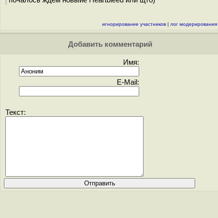
почалось ждём новыйе Heartbleed или щто)
игнорирование участников
|
лог модерирования
Добавить комментарий
Имя:
E-Mail:
Текст: