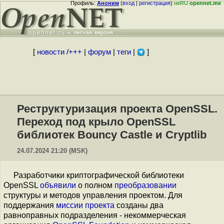
Профиль:
Аноним
(
вход
|
регистрация
)
неRU
opennet.me
[
новости
/
+++
|
форум
|
теги
|
]
Реструктуризация проекта OpenSSL.
Переход под крыло OpenSSL
библиотек Bouncy Castle и Cryptlib
24.07.2024 21:20 (MSK)
Разработчики криптографической библиотеки
OpenSSL
объявили
о полном
преобразовании
структуры и методов управления проектом. Для
поддержания
миссии проекта
созданы два
равноправных подразделения - некоммерческая