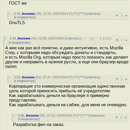
ГОСТ же
2.76
,
Аноним
(
76
), 12:10, 25/07/2024 [
^
] [
^^
] [
^^^
] [
ответить
]
+
–
/
[
к модератору
]
GnuTLS
1.43
,
Аноним
(
41
), 02:36, 25/07/2024 [
ответить
] [
﹢﹢﹢
] [
· · ·
]
[
↓
] [
↑
]
+
–
/
[
к модератору
]
А мне как раз всё понятно, и даже интуитивно, есть Mozilla
Corp, с которыми надо обсуждать донаты и стандарты,
и есть Mozilla Org, которым надо просто показать как делают
другие и направить в нужное русло, а еще они браузер вроде
пилят.
2.53
,
Аноним
(
51
), 07:47, 25/07/2024 [
^
] [
^^
] [
^^^
] [
ответить
]
+
–
/
[
к модератору
]
Корпорация это коммерческая организация единственная
цель которой приносить прибыль еë учредителям.
Как зарабатывать деньги на браузере я примерно
представляю.
Как зарабатывать деньги на сабже, для меня не очевидно.
3.56
,
Аноним
(
55
), 07:53, 25/07/2024 [
^
] [
^^
] [
^^^
] [
ответить
]
+
–
/
[
к модератору
]
Разработка фич на заказ.