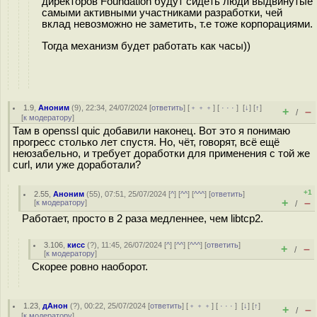
директоров Foundation будут сидеть люди выдвинутые
самыми активными участниками разработки, чей
вклад невозможно не заметить, т.е тоже корпорациями.
Тогда механизм будет работать как часы))
1.9
,
Аноним
(
9
), 22:34, 24/07/2024 [
ответить
] [
﹢﹢﹢
] [
· · ·
]
[
↓
] [
↑
]
+
–
/
[
к модератору
]
Там в openssl quic добавили наконец. Вот это я понимаю
прогресс столько лет спустя. Но, чёт, говорят, всё ещё
неюзабельно, и требует доработки для применения с той же
curl, или уже доработали?
+1
2.55
,
Аноним
(
55
), 07:51, 25/07/2024 [
^
] [
^^
] [
^^^
] [
ответить
]
+
–
[
к модератору
]
/
Работает, просто в 2 раза медленнее, чем libtcp2.
3.106
,
кисс
(
?
), 11:45, 26/07/2024 [
^
] [
^^
] [
^^^
] [
ответить
]
+
–
/
[
к модератору
]
Скорее ровно наоборот.
1.23
,
дАнон
(
?
), 00:22, 25/07/2024 [
ответить
] [
﹢﹢﹢
] [
· · ·
]
[
↓
] [
↑
]
+
–
/
[
к модератору
]