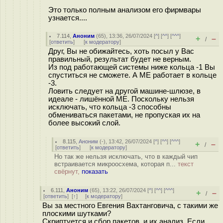
Это только полным анализом его фирмвары
узнается....
7.114
,
Аноним
(
65
), 13:36, 26/07/2024 [
^
] [
^^
] [
^^^
]
+
–
/
[
ответить
]
[
к модератору
]
Друг, Вы не обижайтесь, хоть посыл у Вас
правильный, результат будет не верным.
Из под работающей системы ниже кольца -1 Вы
спуститься не сможете. А ME работает в кольце
-3.
Ловить следует на другой машине-шлюзе, в
идеале - лишённой ME. Поскольку нельзя
исключать, что кольца -3 способны
обмениваться пакетами, не пропуская их на
более высокий слой.
8.115
,
Аноним
(
-
), 13:42, 26/07/2024 [
^
] [
^^
] [
^^^
]
+
–
/
[
ответить
]
[
к модератору
]
Но так же нельзя исключать, что в каждый чип
встраивается микроосхема, которая п...
текст
свёрнут,
показать
6.111
,
Аноним
(
65
), 13:22, 26/07/2024 [
^
] [
^^
] [
^^^
]
+
–
/
[
ответить
]
[
↑
] [
к модератору
]
Вы за местного Евгения Вахтанговича, с такими же
плоскими шутками?
Скриптуется и сбор пакетов, и их анализ. Если