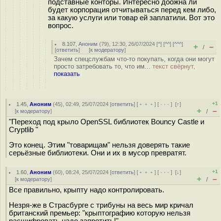
подставные конторы. Интересно доожна ли
будет корпорация отчитываться перед кем либо,
за какую услуги или товар ей заплатили. Вот это
вопрос.
8.107
,
Аноним
(
79
), 12:30, 26/07/2024 [
^
] [
^^
] [
^^^
]
+
–
/
[
ответить
]
[
к модератору
]
Зачем спецслужбам что-то покупать, когда они могут
просто затребовать то, что им...
текст свёрнут,
показать
+1
1.45
,
Аноним
(
45
), 02:49, 25/07/2024 [
ответить
] [
﹢﹢﹢
] [
· · ·
]
[
↑
]
+
–
[
к модератору
]
/
"Переход под крыло OpenSSL библиотек Bouncy Castle и
Cryptlib "
Это конец. Этим "товарищам" нельзя доверять такие
серьёзные библиотеки. Они и их в мусор превратят.
+1
1.60
,
Аноним
(
60
), 08:24, 25/07/2024 [
ответить
] [
﹢﹢﹢
] [
· · ·
]
[
↓
]
+
–
[
к модератору
]
/
Все правильно, крыпту надо контролировать.
Незря-же в Страсбурге с трибуны на весь мир кричал
британский премьер: "крыптографию которую нельзя
расшифровать надо запретить!"