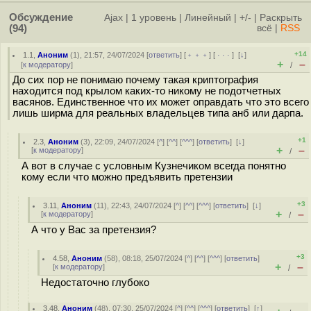
Обсуждение
Ajax
|
1 уровень
|
Линейный
|
+/-
|
Раскрыть
(94)
всё
|
RSS
+14
1.1
,
Аноним
(
1
), 21:57, 24/07/2024 [
ответить
] [
﹢﹢﹢
] [
· · ·
]
[
↓
]
+
–
[
к модератору
]
/
До сих пор не понимаю почему такая криптография
находится под крылом каких-то никому не подотчетных
васянов. Единственное что их может оправдать что это всего
лишь ширма для реальных владельцев типа анб или дарпа.
+1
2.3
,
Аноним
(
3
), 22:09, 24/07/2024 [
^
] [
^^
] [
^^^
] [
ответить
]
[
↓
]
+
–
[
к модератору
]
/
А вот в случае с условным Кузнечиком всегда понятно
кому если что можно предъявить претензии
+3
3.11
,
Аноним
(
11
), 22:43, 24/07/2024 [
^
] [
^^
] [
^^^
] [
ответить
]
[
↓
]
+
–
[
к модератору
]
/
А что у Вас за претензия?
+3
4.58
,
Аноним
(
58
), 08:18, 25/07/2024 [
^
] [
^^
] [
^^^
] [
ответить
]
+
–
[
к модератору
]
/
Недостаточно глубоко
3.48
,
Аноним
(
48
), 07:30, 25/07/2024 [
^
] [
^^
] [
^^^
] [
ответить
]
[
↑
]