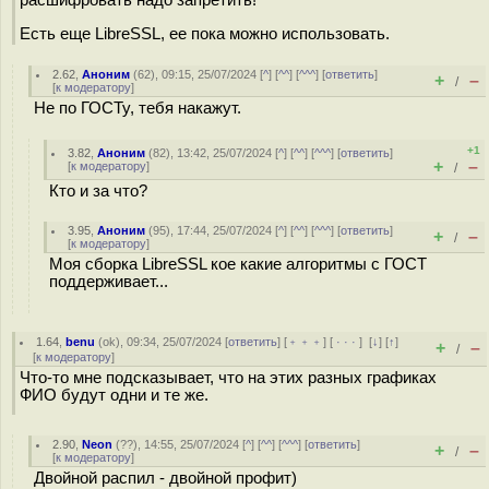
Есть еще LibreSSL, ее пока можно использовать.
2.62
,
Аноним
(
62
), 09:15, 25/07/2024 [
^
] [
^^
] [
^^^
] [
ответить
]
+
–
/
[
к модератору
]
Не по ГОСТу, тебя накажут.
+1
3.82
,
Аноним
(
82
), 13:42, 25/07/2024 [
^
] [
^^
] [
^^^
] [
ответить
]
+
–
[
к модератору
]
/
Кто и за что?
3.95
,
Аноним
(
95
), 17:44, 25/07/2024 [
^
] [
^^
] [
^^^
] [
ответить
]
+
–
/
[
к модератору
]
Моя сборка LibreSSL кое какие алгоритмы с ГОСТ
поддерживает...
1.64
,
benu
(
ok
), 09:34, 25/07/2024 [
ответить
] [
﹢﹢﹢
] [
· · ·
]
[
↓
] [
↑
]
+
–
/
[
к модератору
]
Что-то мне подсказывает, что на этих разных графиках
ФИО будут одни и те же.
2.90
,
Neon
(
??
), 14:55, 25/07/2024 [
^
] [
^^
] [
^^^
] [
ответить
]
+
–
/
[
к модератору
]
Двойной распил - двойной профит)