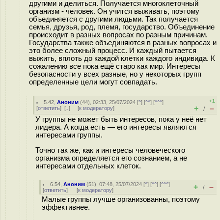
другими и делиться. Получается многоклеточный
организм - человек. Он учится выживать, поэтому
объединяется с другими людьми. Так получается
семья, друзья, род, племя, государство. Объединение
происходит в разных вопросах по разным причинам.
Государства также объединяются в разных вопросах и
это более сложный процесс. И каждый пытается
выжить, вплоть до каждой клетки каждого индивида. К
сожалению все пока ещё старо как мир. Интересы
безопасности у всех разные, но у некоторых групп
определенные цели могут совпадать.
+1
5.42
,
Аноним
(
44
), 02:33, 25/07/2024 [
^
] [
^^
] [
^^^
]
+
–
[
ответить
]
[
↓
] [
к модератору
]
/
У группы не может быть интересов, пока у неё нет
лидера. А когда есть — его интересы являются
интересами группы.
Точно так же, как и интересы человеческого
организма определяется его сознанием, а не
интересами отдельных клеток.
6.54
,
Аноним
(
51
), 07:48, 25/07/2024 [
^
] [
^^
] [
^^^
]
+
–
/
[
ответить
]
[
к модератору
]
Малые группы лучше организованны, поэтому
эффективнее.