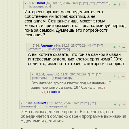
6.63
,
benu
(
ok
), 09:32, 25/07/2024 [
^
] [
^^
] [
^^^
] [
ответить
]
+
–
/
[
к модератору
]
Интересы организма определяются его
собственными потребностями, а не
сознанием. Сознание лишь может этому
мешать и притормаживать. Проанализируй период
гона за самкой. Думаешь это потребности
сознания?
7.84
,
Аноним
(
44
), 14:27, 25/07/2024 [
^
] [
^^
] [
^^^
]
+
–
/
[
ответить
]
[
к модератору
]
А вы хотите сказать, что гон за самкой вызван
интересами отдельных клеток организма? (Это,
если что, именно тот тезис, с которым я спорю.)
8.104
,
benu
(
ok
), 11:34, 26/07/2024 [
^
] [
^^
] [
^^^
]
+
–
/
[
ответить
]
[
к модератору
]
Это интерес группы клеток под названием 171
животное хомо сапиенс 187 Созна...
текст
свёрнут,
показать
5.80
,
Аноним
(
79
), 12:45, 25/07/2024 [
^
] [
^^
] [
^^^
]
+
–
/
[
ответить
]
[
↑
] [
к модератору
]
> На самом деле все просто. Есть клетка, она
объединяется согласно своей программе выживания
с другими и делиться.