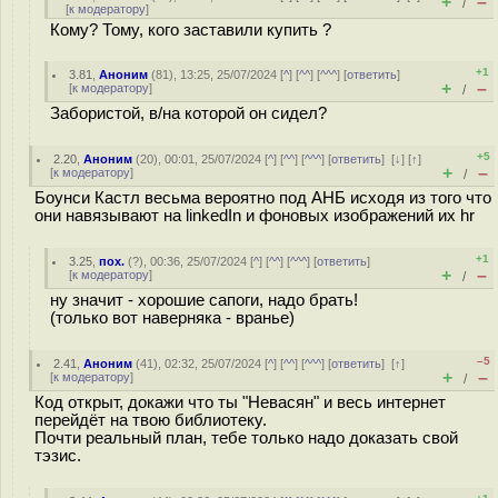
+
–
/
[
к модератору
]
Кому? Тому, кого заставили купить ?
+1
3.81
,
Аноним
(
81
), 13:25, 25/07/2024 [
^
] [
^^
] [
^^^
] [
ответить
]
+
–
[
к модератору
]
/
Забористой, в/на которой он сидел?
+5
2.20
,
Аноним
(
20
), 00:01, 25/07/2024 [
^
] [
^^
] [
^^^
] [
ответить
]
[
↓
] [
↑
]
+
–
[
к модератору
]
/
Боунси Кастл весьма вероятно под АНБ исходя из того что
они навязывают на linkedIn и фоновых изображений их hr
+1
3.25
,
пох.
(
?
), 00:36, 25/07/2024 [
^
] [
^^
] [
^^^
] [
ответить
]
+
–
[
к модератору
]
/
ну значит - хорошие сапоги, надо брать!
(только вот наверняка - вранье)
–5
2.41
,
Аноним
(
41
), 02:32, 25/07/2024 [
^
] [
^^
] [
^^^
] [
ответить
]
[
↑
]
+
–
[
к модератору
]
/
Код открыт, докажи что ты "Невасян" и весь интернет
перейдёт на твою библиотеку.
Почти реальный план, тебе только надо доказать свой
тэзис.