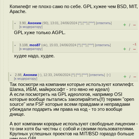
Копилефт не плохо само по себе. GPL хужее чем BSD, MIT,
Apache.
3.90
,
Аноним
(
90
), 13:01, 24/06/2024 [
^
] [
^^
] [
^^^
] [
ответить
]
+
–
/
[
к модератору
]
GPL хуже только AGPL.
–1
3.108
,
mos87
(
ok
), 15:03, 24/06/2024 [
^
] [
^^
] [
^^^
] [
ответить
]
+
–
[
к модератору
]
/
худее надо, худее.
2.88
,
Аноним
(
-
), 12:33, 24/06/2024 [
^
] [
^^
] [
^^^
] [
ответить
]
[
↑
]
+
–
/
[
к модератору
]
Так посмотри на компании которые используют копилефт.
Шапка, ИБМ, майкрософт - это явно не идеал)
А если посмотреть на GPL идеологов, например OSI
которые вообще пытались закопирайтить(!!) термин "open
source" или FSF которые всеми правдами и неправдами
убеждали подарить им права на код - то это вообще
днище.
А вот компании корорые используют свободные лицензии -
то они хотя бы честны с собой и своими пользователями.
Крупных успешных проектов на MIT/BSD гораздо больше
чем пол GPL.