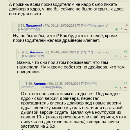
А прикинь всем производителям не надо было пихать
драйвер в ядро, у нас бы сейчас не было открытых дров
почти для всего
–4
3.64
,
Прохожий
(
??
), 08:19, 24/06/2024 [
^
] [
^^
] [
^^^
] [
ответить
]
+
–
[
к модератору
]
/
Ну, не было бы, и что? Как будто кто-то ещё, кроме
производителей железа драйверы клепает.
+5
4.66
,
Аноним
(
66
), 08:46, 24/06/2024 [
^
] [
^^
] [
^^^
] [
ответить
]
+
–
[
к модератору
]
/
Важно, что они при этом показывают, что там
наклепали. Ну и кроме собственно драйвера, что там
прицепили.
+1
5.89
,
Аноним
(
89
), 12:38, 24/06/2024 [
^
] [
^^
] [
^^^
]
+
–
[
ответить
]
[
к модератору
]
/
От этого пользователям выгоды нет. Под каждое
ядро - своя версия драйвера, перестал
произвдитель клепать драйвер под новые версии
ядра - железку можно в утиль нести или на старой,
дырявой версии сидеть. Целая куча ноутбуков из
начала 10-х (когда производители ещё верили, что у
линукса на десктопе есть шанс) теперь на вечно
застряли на 2.6.х.