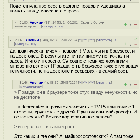
Подстегнула прогресс в разгоне процов и удешивала
память ввиду массового спроса
3.103
,
Аноним
(
99
), 14:53, 24/06/2024
Скрыто ботом-
+
–
/
модератором
[
к модератору
]
+1
2.140
,
Аноним
(
140
), 02:36, 25/06/2024 [
^
] [
^^
] [
^^^
] [
ответить
]
[
↑
]
+
–
[
к модератору
]
/
Да практически ничем - пеаром :) Мол, мы и в браузере, и
на десктопе... В результате ни там никому не нужна, ни
здесь. И что интересно, C# ровно с теми же лозунгами
мгновенно взлетел! Правда, он в браузере тоже стух ввиду
ненужности, но на десктопе и серверах - в самый рост.
3.146
,
Аноним
(
-
), 08:30, 25/06/2024 [
^
] [
^^
] [
^^^
] [
ответить
]
+
–
/
[
к модератору
]
> Правда, он в браузере тоже стух ввиду ненужности, но
на десктопе
...в deprecated и грозятся замочить HTML5 плитками с 1
стороны, хрустом - с другой. При том сам майкрософт. И
остается что? Всякое корпоративное легаси?
> и серверах - в самый рост.
Это каких и где они? А, майкрософтовских? А там тоже