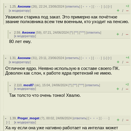
+2
1.25
,
Аноним
(
26
), 22:24, 23/06/2024 [
ответить
] [
﹢﹢﹢
] [
· · ·
]
[
↓
] [
↑
]
+
–
[
к модератору
]
/
Уважили старика под закат. Это примерно как почётное
звание полковника всем тем военным, кто уходит на пенсию.
2.59
,
Аноним
(
59
), 07:21, 24/06/2024 [
^
] [
^^
] [
^^^
] [
ответить
]
+
–
/
[
к модератору
]
80 лет ему.
+4
1.31
,
Аноним
(
31
), 23:11, 23/06/2024 [
ответить
] [
﹢﹢﹢
] [
· · ·
]
[
↓
] [
↑
]
+
–
[
к модератору
]
/
Отличное ядро. Неявно использую в составе своего ПК.
Доволен как слон, к работе ядра претензий не имею.
+2
2.110
,
mos87
(
ok
), 15:04, 24/06/2024 [
^
] [
^^
] [
^^^
] [
ответить
]
+
–
[
к модератору
]
/
Так толсто что очень тонко! Хвалю.
1.39
,
Proger_moget
(
?
), 00:02, 24/06/2024 [
ответить
] [
﹢﹢﹢
] [
· · ·
]
+
–
/
[
↑
] [
к модератору
]
Ха ну если она уже нативно работает на интелах может