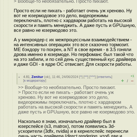
> Вообще-то необязательно. Просто пихают.
Просто если не пихать - работает очень уж хреново. Ну
вот не юзермодовое это дело, видеорежимы
переключать, плотно с хардваром работать на высокой
скорости и память менеджить. А даже пусть и GPUшную,
все равно не юзермодово это.
А у микроядер с их межпроцессным взаимодействием -
на интенсивных операциях это все сказочно тормозит.
ME бэкдору то похрен, а NT в свое время - в 3.5 гоняли
дрова именно в юзермоде. Но перфоманс был такой что
на это забили, и по сей день существенный кус драйвера
и даже GDI - в ядре ОС отвисает. Для скорости работы.
+1
4.81
,
Zenitur
(
ok
), 11:46, 24/06/2024 [
^
] [
^^
] [
^^^
] [
ответить
]
+
–
[
к модератору
]
/
>> Вообще-то необязательно. Просто пихают.
> Просто если не пихать - работает очень уж
хреново. Ну вот не юзермодовое это дело,
видеорежимы переключать, плотно с хардваром
работать на высокой скорости и память менеджить. А
даже пусть и GPUшную, все равно не юзермодово это.
Насколько я знаю, изначально драйвер был в
юзерспейсе (s3, matrox), потом появились 3d-
ускорители (3dfx, nvidia) и в кернелспейс перенесли
лишь часть драйвера (direct rendering, чтоб две и