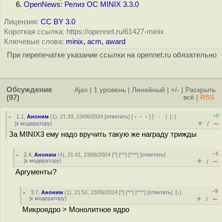
OpenNews: Релиз ОС MINIX 3.3.0
Лицензия:
CC BY 3.0
Короткая ссылка: https://opennet.ru/61427-minix
Ключевые слова:
minix
,
acm
,
award
При перепечатке указание ссылки на opennet.ru обязательно
Обсуждение
Ajax
|
1 уровень
|
Линейный
|
+/-
|
Раскрыть
(97)
всё
|
RSS
+5
1.1
,
Аноним
(
1
), 21:33, 23/06/2024 [
ответить
] [
﹢﹢﹢
] [
· · ·
]
[
↓
]
+
–
[
к модератору
]
/
За MINIX3 ему надо вручить такую же награду трижды
–1
2.4
,
Аноним
(
4
), 21:41, 23/06/2024 [
^
] [
^^
] [
^^^
] [
ответить
]
+
–
[
к модератору
]
/
Аргументы?
–9
3.7
,
Аноним
(
1
), 21:51, 23/06/2024 [
^
] [
^^
] [
^^^
] [
ответить
]
[
↓
]
+
–
[
к модератору
]
/
Микроядро > Монолитное ядро