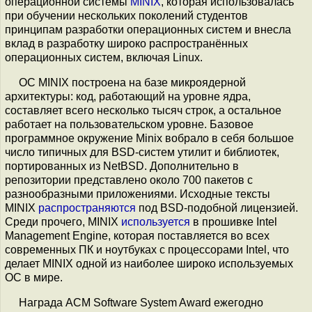
операционной системы
MINIX
, которая использовалась
при обучении нескольких поколений студентов
принципам разработки операционных систем и внесла
вклад в разработку широко распространённых
операционных систем, включая Linux.
ОС MINIX построена на базе микроядерной
архитектуры: код, работающий на уровне ядра,
составляет всего несколько тысяч строк, а остальное
работает на пользовательском уровне. Базовое
программное окружение Minix вобрало в себя большое
число типичных для BSD-систем утилит и библиотек,
портированных из NetBSD. Дополнительно в
репозитории представлено около 700 пакетов с
разнообразными приложениями. Исходные тексты
MINIX
распространяются
под BSD-подобной лицензией.
Среди прочего, MINIX
используется
в прошивке Intel
Management Engine, которая поставляется во всех
современных ПК и ноутбуках с процессорами Intel, что
делает MINIX одной из наиболее широко используемых
ОС в мире.
Награда ACM Software System Award ежегодно