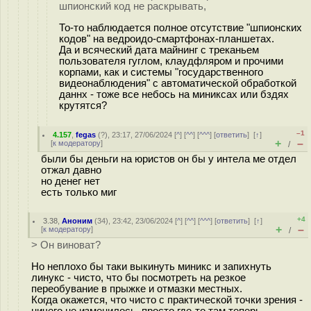
шпионский код не раскрывать,
То-то наблюдается полное отсутствие "шпионских
кодов" на ведроидо-смартфонах-планшетах.
Да и всяческий дата майнинг с треканьем
пользователя гуглом, клаудфляром и прочими
корпами, как и системы "государственного
видеонаблюдения" с автоматической обработкой
даннх - тоже все небось на миниксах или бздях
крутятся?
–1
4.157
,
fegas
(
?
), 23:17, 27/06/2024 [
^
] [
^^
] [
^^^
] [
ответить
]
[
↑
]
+
–
[
к модератору
]
/
были бы деньги на юристов он бы у интела ме отдел
отжал давно
но денег нет
есть только миг
+4
3.38
,
Аноним
(
34
), 23:42, 23/06/2024 [
^
] [
^^
] [
^^^
] [
ответить
]
[
↑
]
+
–
[
к модератору
]
/
> Он виноват?
Но неплохо бы таки выкинуть миникс и запихнуть
линукс - чисто, что бы посмотреть на резкое
переобувание в прыжке и отмазки местных.
Когда окажется, что чисто с практической точки зрения -
ничего не изменилось, просто где-то там теперь,