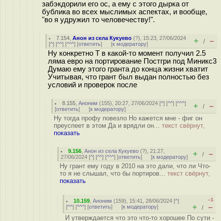
забэкдорили его ос, а ему с этого дырка от
бублика во всех мыслимых аспектах, и вообще,
"во я удружил то человечеству!".
7.154
,
Анон из села Кукуево
(
?
), 15:23, 27/06/2024
+
–
/
[
^
] [
^^
] [
^^^
] [
ответить
]
[
к модератору
]
Ну конкретно Т в какой-то момент получил 2.5
ляма евро на портирование Постгри под Миникс3
Думаю ему этого гранта до конца жизни хватит
Учитывая, что грант был выдан полностью без
условий и проверок после
8.155
,
Аноним
(
155
), 20:27, 27/06/2024 [
^
] [
^^
] [
^^^
]
+
–
/
[
ответить
]
[
к модератору
]
Ну тогда профу повезло Но кажется мне - фиг он
преуспеет в этом Да и врядли он...
текст свёрнут,
показать
9.156
,
Анон из села Кукуево
(
?
), 21:27,
+
–
/
27/06/2024 [
^
] [
^^
] [
^^^
] [
ответить
]
[
к модератору
]
Ну грант ему году в 2010 на это дали, что ли Что-
то я не слышал, что бы портиров...
текст свёрнут,
показать
–1
10.159
,
Аноним
(
159
), 15:41, 28/06/2024 [
^
]
+
–
[
^^
] [
^^^
] [
ответить
]
[
к модератору
]
/
И утверждается что это что-то хорошее По сути -