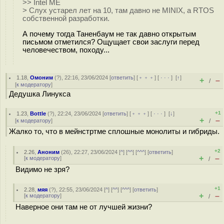
>> Intel ME
> Слух устарел лет на 10, там давно не MINIX, а RTOS
собственной разработки.
А почему тогда Таненбаум не так давно открытым
письмом отметился? Ощущает свои заслуги перед
человечеством, походу...
1.18
,
Омоним
(
?
), 22:16, 23/06/2024 [
ответить
] [
﹢﹢﹢
] [
· · ·
]
[
↑
]
+
–
/
[
к модератору
]
Дедушка Линукса
+1
1.23
,
Bottle
(
?
), 22:24, 23/06/2024 [
ответить
] [
﹢﹢﹢
] [
· · ·
]
[
↓
]
+
–
[
к модератору
]
/
Жалко то, что в мейнстртме сплошные монолиты и гибриды.
+2
2.26
,
Аноним
(
26
), 22:27, 23/06/2024 [
^
] [
^^
] [
^^^
] [
ответить
]
+
–
[
к модератору
]
/
Видимо не зря?
+1
2.28
,
мяя
(
?
), 22:55, 23/06/2024 [
^
] [
^^
] [
^^^
] [
ответить
]
+
–
[
к модератору
]
/
Наверное они там не от лучшей жизни?