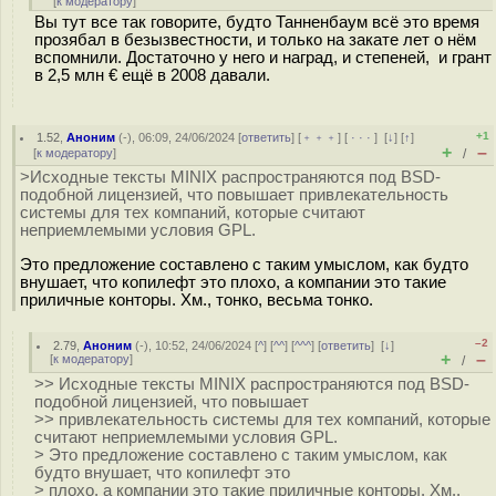
[
к модератору
]
Вы тут все так говорите, будто Танненбаум всё это время
прозябал в безызвестности, и только на закате лет о нём
вспомнили. Достаточно у него и наград, и степеней, и грант
в 2,5 млн € ещё в 2008 давали.
+1
1.52
,
Аноним
(
-
), 06:09, 24/06/2024 [
ответить
] [
﹢﹢﹢
] [
· · ·
]
[
↓
] [
↑
]
+
–
[
к модератору
]
/
>Исходные тексты MINIX распространяются под BSD-
подобной лицензией, что повышает привлекательность
системы для тех компаний, которые считают
неприемлемыми условия GPL.
Это предложение составлено с таким умыслом, как будто
внушает, что копилефт это плохо, а компании это такие
приличные конторы. Хм., тонко, весьма тонко.
–2
2.79
,
Аноним
(
-
), 10:52, 24/06/2024 [
^
] [
^^
] [
^^^
] [
ответить
]
[
↓
]
+
–
[
к модератору
]
/
>> Исходные тексты MINIX распространяются под BSD-
подобной лицензией, что повышает
>> привлекательность системы для тех компаний, которые
считают неприемлемыми условия GPL.
> Это предложение составлено с таким умыслом, как
будто внушает, что копилефт это
> плохо, а компании это такие приличные конторы. Хм.,