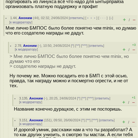
портировать из линукса всё что надо для ынтырпрайза
организовать платную поддержку и профит
1.44
,
Аноним
(
44
), 02:32, 24/06/2024 [
ответить
] [
﹢﹢﹢
] [
· · ·
]
[
↓
]
+
–
/
[
к модератору
]
Мне лично БМПОС было более понятно чем minix, но думаю
что его создателю награды не дадут.
+3
2.78
,
Аноним
(
-
), 10:50, 24/06/2024 [
^
] [
^^
] [
^^^
] [
ответить
]
+
–
[
к модератору
]
/
> Мне лично БМПОС было более понятно чем minix, но
думаю что его
> создателю награды не дадут.
Ну почему же. Можно посадить его в БМП с этой осью,
правда, так награду можно и посмертно огрести, и не от
тех.
+1
3.135
,
Аноним
(
-
), 20:25, 24/06/2024 [
^
] [
^^
] [
^^^
] [
ответить
]
+
–
[
к модератору
]
/
Название конечно дурацкое, с этим не поспоришь.
3.151
,
Аноним
(
151
), 09:50, 26/06/2024 [
^
] [
^^
] [
^^^
] [
ответить
]
+
–
/
[
к модератору
]
И дорогой умник, расскажи нам а что ты разработал? А
то как других унизить, я смотрю ты мастак. А если тебя