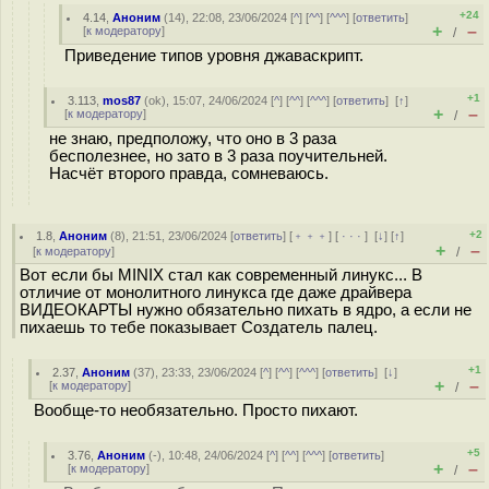
+24
4.14
,
Аноним
(
14
), 22:08, 23/06/2024 [
^
] [
^^
] [
^^^
] [
ответить
]
+
–
[
к модератору
]
/
Приведение типов уровня джаваскрипт.
+1
3.113
,
mos87
(
ok
), 15:07, 24/06/2024 [
^
] [
^^
] [
^^^
] [
ответить
]
[
↑
]
+
–
[
к модератору
]
/
не знаю, предположу, что оно в 3 раза
бесполезнее, но зато в 3 раза поучительней.
Насчёт второго правда, сомневаюсь.
+2
1.8
,
Аноним
(
8
), 21:51, 23/06/2024 [
ответить
] [
﹢﹢﹢
] [
· · ·
]
[
↓
] [
↑
]
+
–
[
к модератору
]
/
Вот если бы MINIX стал как современный линукс... В
отличие от монолитного линукса где даже драйвера
ВИДЕОКАРТЫ нужно обязательно пихать в ядро, а если не
пихаешь то тебе показывает Создатель палец.
+1
2.37
,
Аноним
(
37
), 23:33, 23/06/2024 [
^
] [
^^
] [
^^^
] [
ответить
]
[
↓
]
+
–
[
к модератору
]
/
Вообще-то необязательно. Просто пихают.
+5
3.76
,
Аноним
(
-
), 10:48, 24/06/2024 [
^
] [
^^
] [
^^^
] [
ответить
]
+
–
[
к модератору
]
/