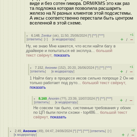
виде и без сотен гимора. DRM/KMS это как раз
та подложка которая позволила расшарить
железо на N разных клиентов этой подсистемы.
А иксы соответственно перестали быть центром
вселенной в этой схеме.
+1
6.148
,
Zenitur
(
ok
), 11:50, 25/06/2024 [
^
] [
^^
] [
^^^
]
+
–
[
ответить
]
[
↑
] [
к модератору
]
/
Ну, не знаю Мне кажется, что если найти багу в
драйвере и попытаться её эксплуа...
большой
текст свёрнут,
показать
+1
7.152
,
Аноним
(
152
), 20:20, 26/06/2024 [
^
] [
^^
] [
^^^
]
+
–
[
ответить
]
[
к модератору
]
/
1 Найти багу в процессе иксов сильно попроще 2 Он не
только работает под руто...
большой текст свёрнут,
показать
8.160
,
Anonim
(
??
), 23:39, 10/07/2024 [
^
] [
^^
] [
^^^
]
+
–
/
[
ответить
]
[
к модератору
]
Не совсем так было, системные требования у обоих
по ЦП были почти схожи - top486...
большой текст
свёрнут,
показать
+2
2.49
,
Аноним
(
49
), 04:47, 24/06/2024 [
^
] [
^^
] [
^^^
] [
ответить
]
[
↑
]
+
–
[
к модератору
]
/