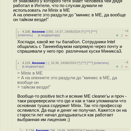
от знакомого у которого тетя знает человека чей дядя
работал в Интеле, что по слухам думали не
использовать ли Minix в ME
А на опеннете это раздули до "миникс в МЕ, да вообще
он тайком везде!"
+4
4.100
,
Аноним
(
100
), 14:37, 24/06/2024 [
^
] [
^^
] [
^^^
]
+
–
[
ответить
]
[
к модератору
]
/
Хоспади, какой же ты балабол. Сотрудники Intel
общались с Танненбаумом напрямую через почту и
спрашивали у него про различные куски Миникса3.
–1
4.124
,
Аноним
(
-
), 16:36, 24/06/2024 [
^
] [
^^
] [
^^^
] [
ответить
]
+
–
[
к модератору
]
/
> Minix в ME
> А на опеннете это раздули до "миникс в МЕ, да
вообще он
> тайком везде!"
Вообще-то positive tech и всякие ME cleaner'ы и проч -
таки разреверсили что где и как и таки упоминали что
основная тушка содержит Minix. Так что профессор
ослвивлся. Да еще и денег не получил. Кажется он на
старости лет начал догадываться как работает
выбранная им лицензия ;)
5.134
,
Аноним
(
34
), 19:49, 24/06/2024
Скрыто ботом-