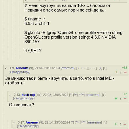
У меня ноутбук из начала 10-х с блобом от
Невидии с тех самых пор и по сей день.
$ uname -r
6.9.6-arch1-1
$ glxinfo -B |grep 'OpenGL core profile version string'
OpenGL core profile version string: 4.6.0 NVIDIA
390.157
ЧЯДНТ?
+13
1.9
,
Аноним
(
9
), 21:54, 23/06/2024 [
ответить
] [
﹢﹢﹢
] [
· · ·
]
[
↓
] [
↑
]
+
–
[
к модератору
]
/
За миникс так и быть - вручить, а за то, что в Intel ME -
отобрать!
+7
2.13
,
kusb reg
(
ok
), 22:02, 23/06/2024 [
^
] [
^^
] [
^^^
] [
ответить
]
[
↓
]
+
–
[
к модератору
]
/
Он виноват?
3.17
,
Аноним
(
9
), 22:14, 23/06/2024 [
^
] [
^^
] [
^^^
] [
ответить
]
[
↓
]
+
–
/
[
к модератору
]