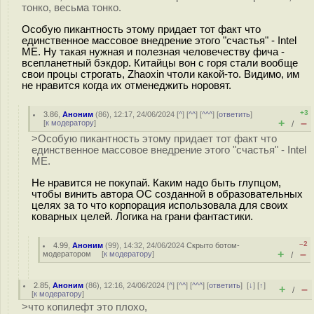
тонко, весьма тонко.
Особую пикантность этому придает тот факт что
единственное массовое внедрение этого "счастья" - Intel
ME. Ну такая нужная и полезная человечеству фича -
всепланетный бэкдор. Китайцы вон с горя стали вообще
свои процы строгать, Zhaoxin чтоли какой-то. Видимо, им
не нравится когда их отменеджить норовят.
+3
3.86
,
Аноним
(
86
), 12:17, 24/06/2024 [
^
] [
^^
] [
^^^
] [
ответить
]
+
–
[
к модератору
]
/
>Особую пикантность этому придает тот факт что
единственное массовое внедрение этого "счастья" - Intel
ME.
Не нравится не покупай. Каким надо быть глупцом,
чтобы винить автора ОС созданной в образовательных
целях за то что корпорация использовала для своих
коварных целей. Логика на грани фантастики.
–2
4.99
,
Аноним
(
99
), 14:32, 24/06/2024
Скрыто ботом-
+
–
модератором
[
к модератору
]
/
2.85
,
Аноним
(
86
), 12:16, 24/06/2024 [
^
] [
^^
] [
^^^
] [
ответить
]
[
↓
] [
↑
]
+
–
/
[
к модератору
]
>что копилефт это плохо,