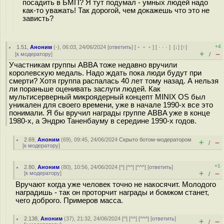
посадить в БМП? Я тут подумал - умных людей надо
как-то уважать! Так дорогой, чем докажешь что это не
зависть?
+4
1.51
,
Аноним
(
-
), 06:03, 24/06/2024 [
ответить
] [
﹢﹢﹢
] [
· · ·
]
[
↓
] [
↑
]
+
–
[
к модератору
]
/
Участникам группы ABBA тоже недавно вручили
королевскую медаль. Надо ждать пока люди будут при
смерти? Хотя группа распалась 40 лет тому назад. А нельзя
ли пораньше оценивать заслуги людей. Как
мультисерверный микроядерный концепт MINIX OS был
уникален для своего времени, уже в начале 1990-х все это
понимали. Я бы вручил награды группе ABBA уже в конце
1980-х, а Эндрю Таненбауму в середине 1990-х годов.
2.69
,
Аноним
(
69
), 09:45, 24/06/2024
Скрыто ботом-модератором
+
–
/
[
к модератору
]
+1
2.80
,
Аноним
(
80
), 10:56, 24/06/2024 [
^
] [
^^
] [
^^^
] [
ответить
]
+
–
[
к модератору
]
/
Вручают когда уже человек точно не накосячит. Молодого
наградишь - так он проторчит награды и бомжом станет,
чего доброго. Примеров масса.
2.138
,
Аноним
(
37
), 21:32, 24/06/2024 [
^
] [
^^
] [
^^^
] [
ответить
]
+
–
/