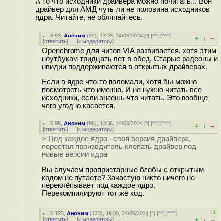
А то что исходники драйвера можно почитать... Вон
драйвер для АМД чуть ли не половина исходников
ядра. Читайте, не обляпайтесь.
6.93
,
Аноним
(
92
), 13:23, 24/06/2024 [
^
] [
^^
] [
^^^
]
+
–
/
[
ответить
]
[
к модератору
]
Openchrome для чипов VIA развивается, хотя этим
ноутбукам тридцать лет в обед. Старые радеоны и
нвидии поддерживаются в открытых драйверах.
Если в ядре что-то поломали, хотя бы можно
посмотреть что именно. И не нужно читать все
исходники, если знаешь что читать. Это вообще
чего угодно касается.
6.98
,
Аноним
(
98
), 13:36, 24/06/2024 [
^
] [
^^
] [
^^^
]
+
–
/
[
ответить
]
[
к модератору
]
> Под каждое ядро - своя версия драйвера,
перестал произвдитель клепать драйвер под
новые версии ядра
Вы случаем проприетарные блобы с открытым
кодом не путаете? Зачастую никто ничего не
переклёпывает под каждое ядро.
Перекомпилируют тот же код.
+1
6.123
,
Аноним
(
123
), 16:30, 24/06/2024 [
^
] [
^^
] [
^^^
]
+
–
[
ответить
]
[
к модератору
]
/