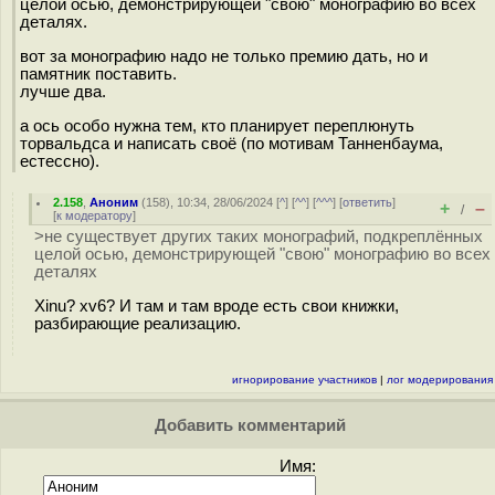
целой осью, демонстрирующей "свою" монографию во всех
деталях.
вот за монографию надо не только премию дать, но и
памятник поставить.
лучше два.
а ось особо нужна тем, кто планирует переплюнуть
торвальдса и написать своё (по мотивам Танненбаума,
естессно).
2.158
,
Аноним
(
158
), 10:34, 28/06/2024 [
^
] [
^^
] [
^^^
] [
ответить
]
+
–
/
[
к модератору
]
>не существует других таких монографий, подкреплённых
целой осью, демонстрирующей "свою" монографию во всех
деталях
Xinu? xv6? И там и там вроде есть свои книжки,
разбирающие реализацию.
игнорирование участников
|
лог модерирования
Добавить комментарий
Имя: