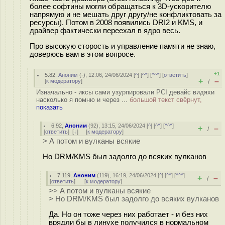
более софтины могли обращаться к 3D-ускорителю
напрямую и не мешать друг другу/не конфликтовать за
ресурсы). Потом в 2008 появились DRI2 и KMS, и
драйвер фактически переехал в ядро весь.
Про высокую сторость и управление памяти не знаю,
доверюсь вам в этом вопросе.
+1
5.82
,
Аноним
(
-
), 12:06, 24/06/2024 [
^
] [
^^
] [
^^^
] [
ответить
]
+
–
[
к модератору
]
/
Изначально - иксы сами узурпировали PCI девайс видяхи
насколько я помню и через ...
большой текст свёрнут,
показать
6.92
,
Аноним
(
92
), 13:15, 24/06/2024 [
^
] [
^^
] [
^^^
]
+
–
/
[
ответить
]
[
↓
] [
к модератору
]
> А потом и вулканы всякие
Но DRM/KMS был задолго до всяких вулканов
7.119
,
Аноним
(
119
), 16:19, 24/06/2024 [
^
] [
^^
] [
^^^
]
+
–
/
[
ответить
]
[
к модератору
]
>> А потом и вулканы всякие
> Но DRM/KMS был задолго до всяких вулканов
Да. Но он тоже через них работает - и без них
врядли бы в линухе получился в нормальном