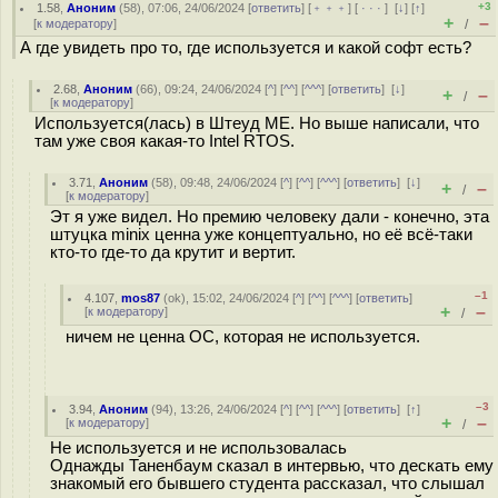
+3
1.58
,
Аноним
(
58
), 07:06, 24/06/2024 [
ответить
] [
﹢﹢﹢
] [
· · ·
]
[
↓
] [
↑
]
+
–
[
к модератору
]
/
А где увидеть про то, где используется и какой софт есть?
2.68
,
Аноним
(
66
), 09:24, 24/06/2024 [
^
] [
^^
] [
^^^
] [
ответить
]
[
↓
]
+
–
/
[
к модератору
]
Используется(лась) в Штеуд ME. Но выше написали, что
там уже своя какая-то Intel RTOS.
3.71
,
Аноним
(
58
), 09:48, 24/06/2024 [
^
] [
^^
] [
^^^
] [
ответить
]
[
↓
]
+
–
/
[
к модератору
]
Эт я уже видел. Но премию человеку дали - конечно, эта
штуцка minix ценна уже концептуально, но её всё-таки
кто-то где-то да крутит и вертит.
–1
4.107
,
mos87
(
ok
), 15:02, 24/06/2024 [
^
] [
^^
] [
^^^
] [
ответить
]
+
–
[
к модератору
]
/
ничем не ценна ОС, которая не используется.
–3
3.94
,
Аноним
(
94
), 13:26, 24/06/2024 [
^
] [
^^
] [
^^^
] [
ответить
]
[
↑
]
+
–
[
к модератору
]
/
Не используется и не использовалась
Однажды Таненбаум сказал в интервью, что дескать ему
знакомый его бывшего студента рассказал, что слышал