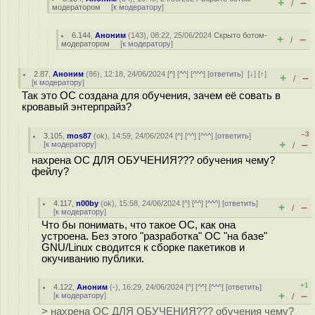
+
–
/
модератором
[
к модератору
]
6.144
,
Аноним
(
143
), 08:22, 25/06/2024
Скрыто ботом-
+
–
/
модератором
[
к модератору
]
2.87
,
Аноним
(
86
), 12:18, 24/06/2024 [
^
] [
^^
] [
^^^
] [
ответить
]
[
↓
] [
↑
]
+
–
/
[
к модератору
]
Так это ОС создана для обучения, зачем её совать в
кровавый энтерпрайз?
–3
3.105
,
mos87
(
ok
), 14:59, 24/06/2024 [
^
] [
^^
] [
^^^
] [
ответить
]
+
–
[
к модератору
]
/
нахрена ОС ДЛЯ ОБУЧЕНИЯ??? обучения чему?
фейлу?
4.117
,
n00by
(
ok
), 15:58, 24/06/2024 [
^
] [
^^
] [
^^^
] [
ответить
]
+
–
/
[
к модератору
]
Что бы понимать, что такое ОС, как она
устроена. Без этого "разработка" ОС "на базе"
GNU/Linux сводится к сборке пакетиков и
окучиванию публики.
+1
4.122
,
Аноним
(
-
), 16:29, 24/06/2024 [
^
] [
^^
] [
^^^
] [
ответить
]
+
–
[
к модератору
]
/
> нахрена ОС ДЛЯ ОБУЧЕНИЯ??? обучения чему?