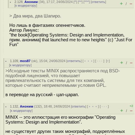
2.128
,
Аноним
(
34
), 17:17, 24/06/2024 [
^
] [
^^
] [
^^^
] [
ответить
]
+
–
/
[
к модератору
]
> Два мира, два Шапиро.
Но лишь в фантазиях опеннетчиков.
Автор Линукс:
"the book[Operating Systems: Design and Implementation,
прим. анонима] that launched me to new heights" (c) "Just For
Fun"
1.109
,
mos87
(
ok
), 15:04, 24/06/2024 [
ответить
] [
﹢﹢﹢
] [
· · ·
]
[
↑
]
+
–
/
[
к модератору
]
>Исходные тексты MINIX распространяются под BSD-
подобной лицензией, что повышает
привлекательность системы для тех компаний,
которые считают неприемлемыми условия GPL.
в переводе на русский - цап-царап.
+2
1.132
,
Аноним
(
132
), 18:48, 24/06/2024 [
ответить
] [
﹢﹢﹢
] [
· · ·
]
+
–
[
к модератору
]
/
MINIX -- это иллюстрация его монографии "Operating
Systems: Design and Implementation".
не существует других таких монографий, подкреплённых