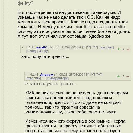
фейлу?
Вот посмотришь ты на достижения Таненбаума. И
узнаешь как не надо делать твои ОС. Как не надо
менеджить твои проекты. Как не надо создавать твои
команды. И между прочим - мог бы сказать спасибо:
самому это все узнать было бы очень больно и долго.
А тут, вот, отличная иллюстрация. Удобно же!
5.130
,
mos87
(
ok
), 17:51, 24/06/2024 [
^
] [
^^
] [
^^^
] [
ответить
]
+
–
/
[
к модератору
]
зато получать гранты...
6.145
,
Аноним
(
-
), 08:26, 25/06/2024 [
^
] [
^^
] [
^^^
]
+
–
/
[
ответить
]
[
к модератору
]
> зато получать гранты...
КМК на них не сильно пошикуешь, да и все время
трястись как осиновый лист над подачкой
благодетеля, при том что это даже не контракт
толком... так что гарантии совсем на
минималочках, ну, такое себе счастье, имхо.
Изменится немного фортуна в экономике - корпа
грохнет гранты - и проф уже пишет обиженные
открытые письма на тему как мол полглобуса