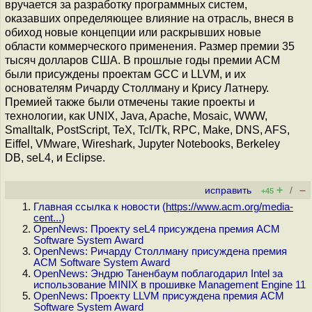
вручается за разработку программных систем,
оказавших определяющее влияние на отрасль, внеся в
обиход новые концепции или раскрывших новые
области коммерческого применения. Размер премии 35
тысяч долларов США. В прошлые годы премии ACM
были присуждены проектам GCC и LLVM, и их
основателям Ричарду Столлману и Крису Латнеру.
Премией также были отмечены такие проекты и
технологии, как UNIX, Java, Apache, Mosaic, WWW,
Smalltalk, PostScript, TeX, Tcl/Tk, RPC, Make, DNS, AFS,
Eiffel, VMware, Wireshark, Jupyter Notebooks, Berkeley
DB, seL4, и Eclipse.
+
–
исправить
/
+45
Главная ссылка к новости (
https://www.acm.org/media-
cent...
)
OpenNews: Проекту seL4 присуждена премия ACM
Software System Award
OpenNews: Ричарду Столлману присуждена премия
ACM Software System Award
OpenNews: Эндрю Таненбаум поблагодарил Intel за
использование MINIX в прошивке Management Engine 11
OpenNews: Проекту LLVM присуждена премия ACM
Software System Award