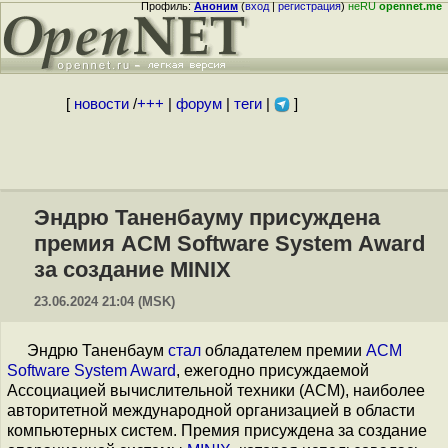
Профиль:
Аноним
(
вход
|
регистрация
)
неRU
opennet.me
[
новости
/
+++
|
форум
|
теги
|
]
Эндрю Таненбауму присуждена
премия ACM Software System Award
за создание MINIX
23.06.2024 21:04 (MSK)
Эндрю Таненбаум
стал
обладателем премии
ACM
Software System Award
, ежегодно присуждаемой
Ассоциацией вычислительной техники (ACM), наиболее
авторитетной международной организацией в области
компьютерных систем. Премия присуждена за создание