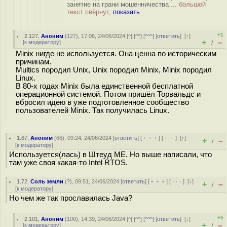
занятие на грани мошенничества ...
большой
текст свёрнут,
показать
+1
2.127
,
Аноним
(
127
), 17:06, 24/06/2024 [
^
] [
^^
] [
^^^
] [
ответить
]
[
↑
]
+
–
[
к модератору
]
/
Minix нигде не используется. Она ценна по историческим
причинам.
Multics породил Unix, Unix породил Minix, Minix породил
Linux.
В 80-х годах Minix была единственной бесплатной
операционной системой. Потом пришёл Торвальдс и
вбросил идею в уже подготовленное сообщество
пользователей Minix. Так получилась Linux.
1.67
,
Аноним
(
66
), 09:24, 24/06/2024 [
ответить
] [
﹢﹢﹢
] [
· · ·
]
[
↑
]
+
–
/
[
к модератору
]
Используется(лась) в Штеуд ME. Но выше написали, что
там уже своя какая-то Intel RTOS.
1.72
,
Соль земли
(
?
), 09:51, 24/06/2024 [
ответить
] [
﹢﹢﹢
] [
· · ·
]
[
↓
]
+
–
/
[
к модератору
]
Но чем же так прославилась Java?
+5
2.101
,
Аноним
(
100
), 14:39, 24/06/2024 [
^
] [
^^
] [
^^^
] [
ответить
]
[
↓
]
+
–
[
к модератору
]
/