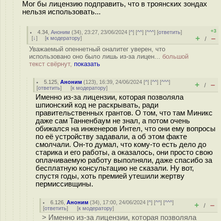
Мог бы лицензию подправить, что в троянских зондах
нельзя использовать...
+3
4.34
,
Аноним
(
34
), 23:27, 23/06/2024 [
^
] [
^^
] [
^^^
] [
ответить
]
+
–
[
↓
] [
к модератору
]
/
Уважаемый опеннетный оналитег уверен, что
использовано оно было лишь из-за лицен...
большой
текст свёрнут,
показать
5.125
,
Аноним
(
123
), 16:39, 24/06/2024 [
^
] [
^^
] [
^^^
]
+
–
/
[
ответить
]
[
к модератору
]
Именно из-за лицензии, которая позволяла
шпионский код не раскрывать, ради
правительственных грантов. О том, что там Миникс
даже сам Танненбаум не знал, а потом очень
обижался на инженеров Интел, что они ему вопросы
по её устройству задавали, а об этом факте
смолчали. Он-то думал, что кому-то есть дело до
старика и его работы, а оказалось, они просто свою
оплачиваемую работу выполняли, даже спасибо за
бесплатную консультацию не сказали. Ну вот,
спустя годы, хоть премией утешили жертву
пермиссивщины.
6.126
,
Аноним
(
34
), 17:00, 24/06/2024 [
^
] [
^^
] [
^^^
]
+
–
/
[
ответить
]
[
к модератору
]
> Именно из-за лицензии, которая позволяла