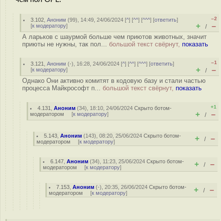
–2
3.102
,
Аноним
(
99
), 14:49, 24/06/2024 [
^
] [
^^
] [
^^^
] [
ответить
]
+
–
[
к модератору
]
/
А ларьков с шаурмой больше чем приютов животных, значит
приюты не нужны, так пол...
большой текст свёрнут,
показать
–1
3.121
,
Аноним
(
-
), 16:28, 24/06/2024 [
^
] [
^^
] [
^^^
] [
ответить
]
+
–
[
к модератору
]
/
Однако Они активно комитят в кодовую базу и стали частью
процесса Майкрософт п...
большой текст свёрнут,
показать
+1
4.131
,
Аноним
(
34
), 18:10, 24/06/2024
Скрыто ботом-
+
–
модератором
[
к модератору
]
/
5.143
,
Аноним
(
143
), 08:20, 25/06/2024
Скрыто ботом-
+
–
/
модератором
[
к модератору
]
6.147
,
Аноним
(
34
), 11:23, 25/06/2024
Скрыто ботом-
+
–
/
модератором
[
к модератору
]
7.153
,
Аноним
(
-
), 20:35, 26/06/2024
Скрыто ботом-
+
–
/
модератором
[
к модератору
]