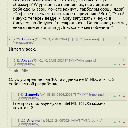
обезжире^W урезанный пингвинчик, все лицензии
соблюдены (вон, можете качнуть тарболом сорцы ядра).
"Софт не отвечает за то, как его применяют!Вот!", "Урра!
Линукс тепереь везде! Я могу запускать Линукс в
Линуксе, на Линуксе!" и сакральное: "Вендокапец настал,
венда теперь ходит под Линуксом - мы победили!"
–2
2.29
,
Аноним
(
29
), 23:09, 23/06/2024 [
^
] [
^^
] [
^^^
] [
ответить
]
[
↑
]
+
–
[
к модератору
]
/
Интел у всех.
+1
2.42
,
Алиса
(
??
), 01:40, 24/06/2024 [
^
] [
^^
] [
^^^
] [
ответить
]
+
–
[
к модератору
]
/
> Intel ME
Слух устарел лет на 10, там давно не MINIX, а RTOS
собственной разработки.
3.63
,
Zampolit
(
ok
), 08:10, 24/06/2024 [
^
] [
^^
] [
^^^
] [
ответить
]
+
–
/
[
к модератору
]
Где про используемую в Intel ME RTOS можно
почитать?
3.120
,
Аноним
(
-
), 16:21, 24/06/2024 [
^
] [
^^
] [
^^^
] [
ответить
]
+
–
/
[
к модератору
]