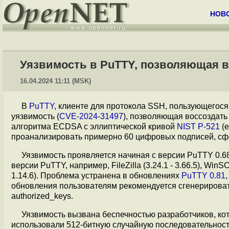
НОВ
Уязвимость в PuTTY, позволяющая 
16.04.2024 11:11 (MSK)
В
PuTTY
, клиенте для протокола SSH, пользующегос
уязвимость (
CVE-2024-31497
), позволяющая воссоздать
алгоритма ECDSA с эллиптической кривой
NIST P-521
(e
проанализировать примерно 60 цифровых подписей, с
Уязвимость проявляется начиная с версии PuTTY 0.68
версии PuTTY, например, FileZilla (3.24.1 - 3.66.5), WinSCP (
1.14.6). Проблема устранена в обновлениях
PuTTY 0.81
обновления пользователям рекомендуется сгенерироват
authorized_keys.
Уязвимость вызвана беспечностью разработчиков, кот
использовали 512-битную случайную последовательность,