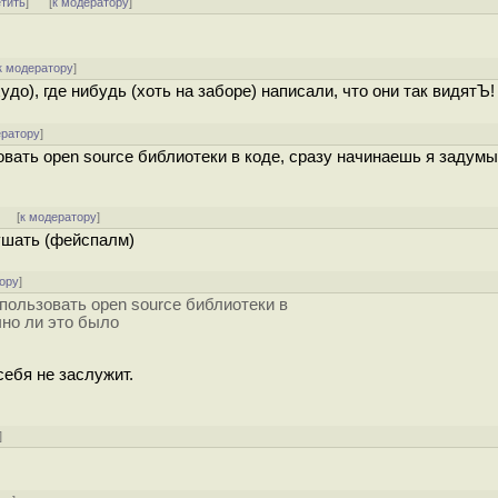
етить
]
[
к модератору
]
к модератору
]
до), где нибудь (хоть на заборе) написали, что они так видятЪ!
ератору
]
вать open source библиотеки в коде, сразу начинаешь я задумы
]
[
к модератору
]
ушать (фейспалм)
ору
]
пользовать open source библиотеки в
чно ли это было
себя не заслужит.
]