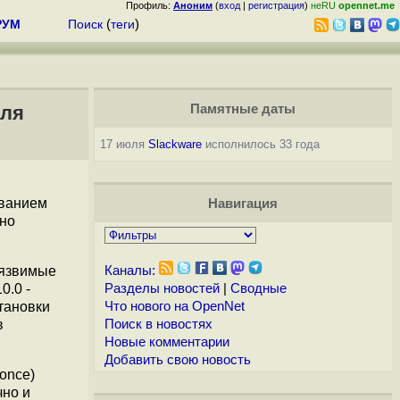
Профиль:
Аноним
(
вход
|
регистрация
)
неRU
opennet.me
РУМ
Поиск
(
теги
)
еля
Памятные даты
17 июля
Slackware
исполнилось 33 года
ованием
Навигация
чно
уязвимые
Каналы:
0.0 -
Разделы новостей
|
Сводные
становки
Что нового на OpenNet
в
Поиск в новостях
Новые комментарии
Добавить свою новость
once)
чно и