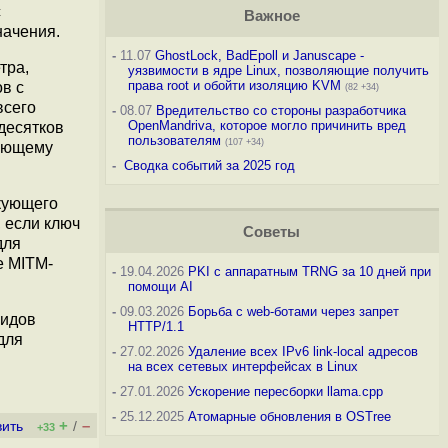
с
Важное
начения.
-
11.07
GhostLock, BadEpoll и Januscape -
тра,
уязвимости в ядре Linux, позволяющие получить
права root и обойти изоляцию KVM
в с
(82 +34)
всего
-
08.07
Вредительство со стороны разработчика
OpenMandriva, которое могло причинить вред
десятков
пользователям
(107 +34)
кующему
-
Сводка событий за 2025 год
кующего
 если ключ
Советы
для
е MITM-
-
19.04.2026
PKI с аппаратным TRNG за 10 дней при
помощи AI
-
09.03.2026
Борьба с web-ботами через запрет
видов
HTTP/1.1
для
-
27.02.2026
Удаление всех IPv6 link-local адресов
на всех сетевых интерфейсах в Linux
-
27.01.2026
Ускорение пересборки llama.cpp
-
25.12.2025
Атомарные обновления в OSTree
+
–
вить
/
+33