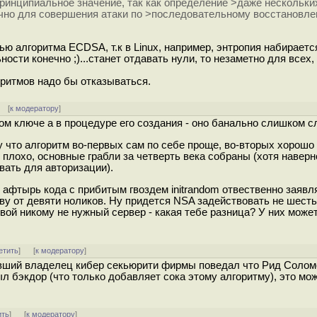
ринципиальное значение, так как определение >даже нескольки
чно для совершения атаки по >последовательному восстановле
ью алгоритма ECDSA, т.к в Linux, например, энтропия набираетс
ьности конечно ;)...станет отдавать нули, то незаметно для всех,
оритмов надо бы отказываться.
] [
к модератору
]
мом ключе а в процедуре его создания - оно банально слишком с
что алгоритм во-первых сам по себе проще, во-вторых хорошо 
 плохо, основные грабли за четверть века собраны (хотя навер
вать для авторизации).
 афтырь кода с прибитым гвоздем initrandom отвественно заявля
ву от девяти ноликов. Ну придется NSA задействовать не шесть
твой никому не нужный сервер - какая тебе разница? У них може
етить
]
[
к модератору
]
ывший владелец кибер секьюрити фирмы поведал что Рид Солом
л бэкдор (что только добавляет сока этому алгоритму), это мо
ить
]
[
к модератору
]