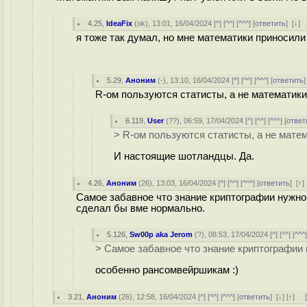
4.25
,
IdeaFix
(
ok
), 13:01, 16/04/2024 [
^
] [
^^
] [
^^^
] [
ответить
]
[
↓
]
я тоже так думал, но мне математики приносили 
5.29
,
Аноним
(
-
), 13:10, 16/04/2024 [
^
] [
^^
] [
^^^
] [
ответить
R-ом пользуются статисты, а не математик
6.119
,
User
(
??
), 06:59, 17/04/2024 [
^
] [
^^
] [
^^^
] [
ответ
> R-ом пользуются статисты, а не матем
И настоящие шотландцы. Да.
4.26
,
Аноним
(
26
), 13:03, 16/04/2024 [
^
] [
^^
] [
^^^
] [
ответить
]
[
↑
Самое забавное что знание криптографии нужн
сделал бы вме нормально.
5.126
,
Sw00p aka Jerom
(
?
), 08:53, 17/04/2024 [
^
] [
^^
] [
^^^
> Самое забавное что знание криптографии
особенно рансомвейршикам :)
3.21
,
Аноним
(
26
), 12:58, 16/04/2024 [
^
] [
^^
] [
^^^
] [
ответить
]
[
↓
] [
↑
] 