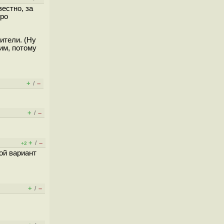
естно, за
тро
ители. (Ну
им, потому
+
–
/
+
–
/
+
–
/
+2
ой вариант
+
–
/