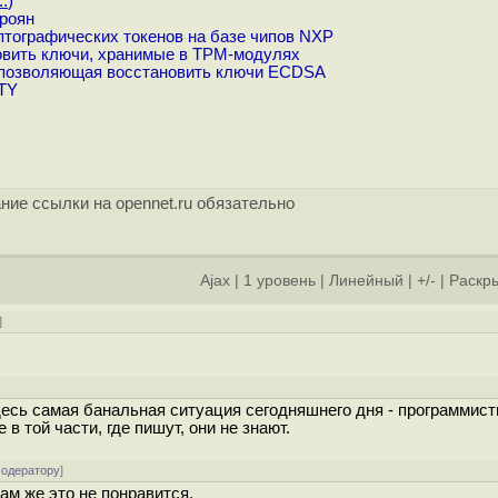
..
)
роян
тографических токенов на базе чипов NXP
овить ключи, хранимые в TPM-модулях
, позволяющая восстановить ключи ECDSA
TY
ние ссылки на opennet.ru обязательно
Ajax
|
1 уровень
|
Линейный
|
+/-
|
Раскры
]
Здесь самая банальная ситуация сегодняшнего дня - программис
в той части, где пишут, они не знают.
модератору
]
ам же это не понравится.