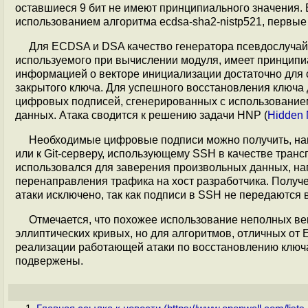
оставшиеся 9 бит не имеют принципиального значения. В
использованием алгоритма ecdsa-sha2-nistp521, первые
Для ECDSA и DSA качество генератора псевдослучай
используемого при вычислении модуля, имеет принципиа
информацией о векторе инициализации достаточно для 
закрытого ключа. Для успешного восстановления ключа 
цифровых подписей, сгенерированных с использование
данных. Атака сводится к решению задачи HNP (
Hidden 
Необходимые цифровые подписи можно получить, нап
или к Git-серверу, использующему SSH в качестве транс
использовался для заверения произвольных данных, на
перенаправления трафика на хост разработчика. Получ
атаки исключено, так как подписи в SSH не передаются 
Отмечается, что похожее использование неполных ве
эллиптических кривых, но для алгоритмов, отличных от
реализации работающей атаки по восстановлению ключа
подвержены.