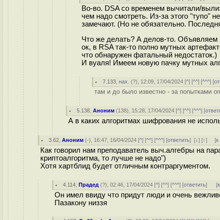
Во-во. DSA со временем вычитали/выли
чем надо смотреть. Из-за этого "тупо" 
замечают. (Но не обязательно. Последн
Что же делать? А делов-то. Объявляем 
ок, в RSA так-то полно мутных артефак
что обнаружен фатальный недостаток.)
И вуаля! Имеем новую пачку мутных алг
7.133
,
нах.
(
?
), 12:09, 17/04/2024 [
^
] [
^^
] [
^^^
] [
от
там и до было известно - за попытками оп
5.138
,
Аноним
(
138
), 15:28, 17/04/2024 [
^
] [
^^
] [
^^^
] [
ответ
А в каких алгоритмах шифрования не испол
3.62
,
Аноним
(
-
), 16:47, 16/04/2024 [
^
] [
^^
] [
^^^
] [
ответить
]
[
↓
] [
↑
] [
к
Как говорил нам преподаватель выч.алгебры на пара
криптоалгоритма, то лучше не надо")
Хотя хартблид будет отличным контраргументом.
4.114
,
Прадед
(
?
), 02:46, 17/04/2024 [
^
] [
^^
] [
^^^
] [
ответить
]
[
Он имел ввиду что придут люди и очень вежлив
Пазакону низзя