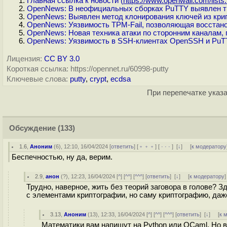
Главная ссылка к новости (
https://www.openwall.com/lists.
OpenNews: В неофициальных сборках PuTTY выявлен т
OpenNews: Выявлен метод клонирования ключей из крип
OpenNews: Уязвимость TPM-Fail, позволяющая восстан
OpenNews: Новая техника атаки по сторонним каналам
OpenNews: Уязвимость в SSH-клиентах OpenSSH и PuT
Лицензия:
CC BY 3.0
Короткая ссылка: https://opennet.ru/60998-putty
Ключевые слова:
putty
,
crypt
,
ecdsa
При перепечатке указа
Обсуждение
(133)
1.6
,
Аноним
(
6
), 12:10, 16/04/2024 [
ответить
] [
﹢﹢﹢
] [
· · ·
]
[
↓
] [
к модератору
Беспечностью, ну да, верим.
2.9
,
анон
(
?
), 12:23, 16/04/2024 [
^
] [
^^
] [
^^^
] [
ответить
]
[
↓
] [
к модератору
]
Трудно, наверное, жить без теорий заговора в голове? 
с элементами криптографии, но саму криптографию, даже 
3.13
,
Аноним
(
13
), 12:33, 16/04/2024 [
^
] [
^^
] [
^^^
] [
ответить
]
[
↓
] [
к 
Математики вам напишут на Python или OCaml. Но в