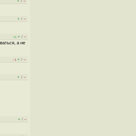
+
–
/
+
–
/
+
–
/
+1
ваться, а не
+
–
/
–1
+
–
/
+
–
/