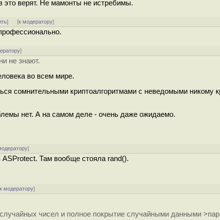
в это верят. Не мамонты не истребимы.
ить
]
[
к модератору
]
профессионально.
дератору
]
ни не знают.
еловека во всем мире.
ться сомнительными криптоалгоритмами с неведомыми никому к
лемы нет. А на самом деле - очень даже ожидаемо.
модератору
]
ASProtect. Там вообще стояла rand().
к модератору
]
случайных чисел и полное покрытие случайными данными >пар