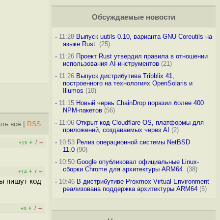
Обсуждаемые новости
-
11:28
Выпуск uutils 0.10, варианта GNU Coreutils на
языке Rust
(25)
-
11:26
Проект Rust утвердил правила в отношении
использования AI-инструментов
(21)
-
11:26
Выпуск дистрибутива Tribblix 41,
построенного на технологиях OpenSolaris и
Illumos
(10)
-
11:15
Новый червь ChainDrop поразил более 400
NPM-пакетов
(56)
-
11:06
Открыт код Cloudflare OS, платформы для
ть всё
|
RSS
приложений, создаваемых через AI
(2)
+
–
-
10:53
Релиз операционной системы NetBSD
/
+15
11.0
(90)
-
10:50
Google опубликовал официальные Linux-
сборки Chrome для архитектуры ARM64
(38)
+
–
/
+14
ты пишут код
-
10:46
В дистрибутиве Proxmox Virtual Environment
реализована поддержка архитектуры ARM64
(5)
+
–
/
+3