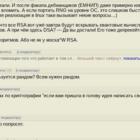
зали. И после факапа дебианщиков (ЕМНИП) даже примерно изв
не вломить. А если портить RNG на уровне ОС, это слишком быс
яя реализация в linux таки вызывает некие вопросы…)
что все RSA вот-уже́-завтра будут вскрывать квантовые вычисл
тов. А при чём здесь DSA? — Да вы достали! Его тоже депрекейт
оритмов. Або не як у моска^W RSA.
ветить
]
[
к модератору
]
тимизации того что работает в том сл...
большой текст свёрнут,
показать
ить
]
[
↑
] [
к модератору
]
ьзуется рандом? Всем нужен рандом.
 модератору
]
х по криптографии "если вам пришла в голову идея написать св
к модератору
]
о попросят.