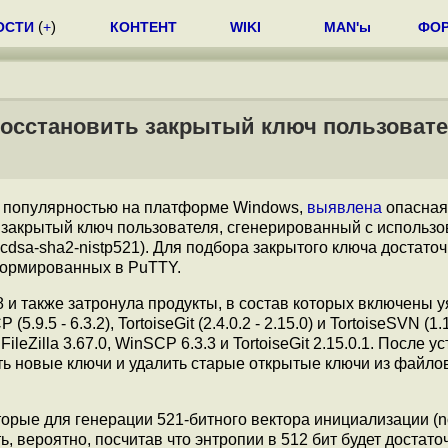
ОСТИ
(
+
)
КОНТЕНТ
WIKI
MAN'ы
ФО
восстановить закрытый ключ пользоват
я популярностью на платформе Windows,
выявлена
опасная
 закрытый ключ пользователя, сгенерированный с использ
cdsa-sha2-nistp521). Для подбора закрытого ключа достато
формированных в PuTTY.
 и также затронула продукты, в состав которых включены 
5.9.5 - 6.3.2), TortoiseGit (2.4.0.2 - 2.15.0) и TortoiseSVN (1.1
, FileZilla 3.67.0, WinSCP 6.3.3 и TortoiseGit 2.15.0.1. После у
ь новые ключи и удалить старые открытые ключи из файло
орые для генерации 521-битного вектора инициализации (n
 вероятно, посчитав что энтропии в 512 бит будет достато