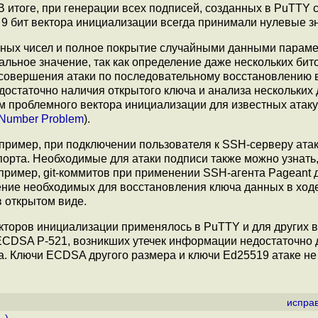
 итоге, при генерации всех подписей, созданных в PuTTY 
 9 бит вектора инициализации всегда принимали нулевые з
ных чисел и полное покрытие случайными данными параме
льное значение, так как определение даже нескольких бито
совершения атаки по последовательному восстановлению 
достаточно наличия открытого ключа и анализа нескольких 
м проблемного вектора инициализации для известных ата
Number Problem
).
ример, при подключении пользователя к SSH-серверу ата
порта. Необходимые для атаки подписи также можно узнать,
пример, git-коммитов при применении SSH-агента Pageant 
ение необходимых для восстановления ключа данных в ход
в открытом виде.
кторов инициализации применялось в PuTTY и для других 
 ECDSA P-521, возникших утечек информации недостаточно 
. Ключи ECDSA другого размера и ключи Ed25519 атаке не
испра