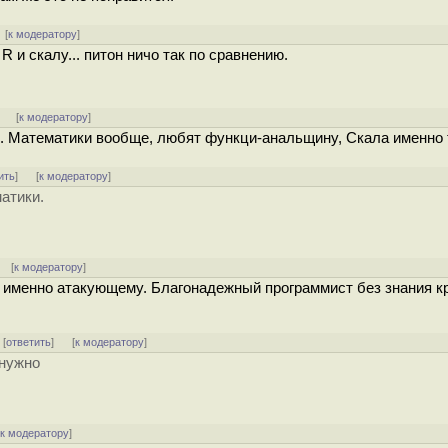
 [
к модератору
]
R и скалу... питон ничо так по сравнению.
]
[
к модератору
]
и. Математики вообще, любят функци-анальщину, Скала именно 
ить
]
[
к модератору
]
атики.
] [
к модератору
]
о именно атакующему. Благонадежный программист без знания к
] [
ответить
]
[
к модератору
]
 нужно
[
к модератору
]