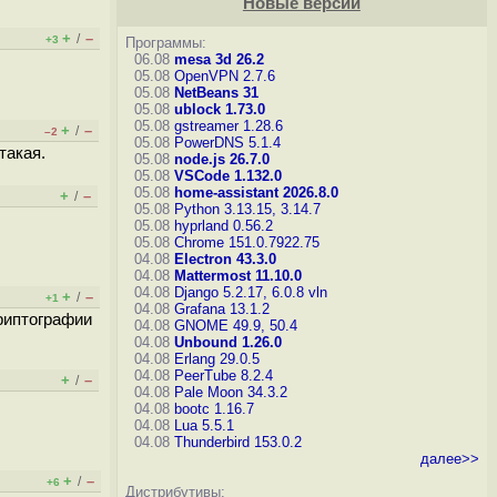
Новые версии
+
–
/
+3
Программы:
06.08
mesa 3d 26.2
05.08
OpenVPN 2.7.6
05.08
NetBeans 31
05.08
ublock 1.73.0
05.08
gstreamer 1.28.6
+
–
/
–2
05.08
PowerDNS 5.1.4
такая.
05.08
node.js 26.7.0
05.08
VSCode 1.132.0
05.08
home-assistant 2026.8.0
+
–
/
05.08
Python 3.13.15, 3.14.7
05.08
hyprland 0.56.2
05.08
Chrome 151.0.7922.75
04.08
Electron 43.3.0
04.08
Mattermost 11.10.0
04.08
Django 5.2.17, 6.0.8
vln
+
–
/
+1
04.08
Grafana 13.1.2
риптографии
04.08
GNOME 49.9, 50.4
04.08
Unbound 1.26.0
04.08
Erlang 29.0.5
04.08
PeerTube 8.2.4
+
–
/
04.08
Pale Moon 34.3.2
04.08
bootc 1.16.7
04.08
Lua 5.5.1
04.08
Thunderbird 153.0.2
далее>>
+
–
/
+6
Дистрибутивы: