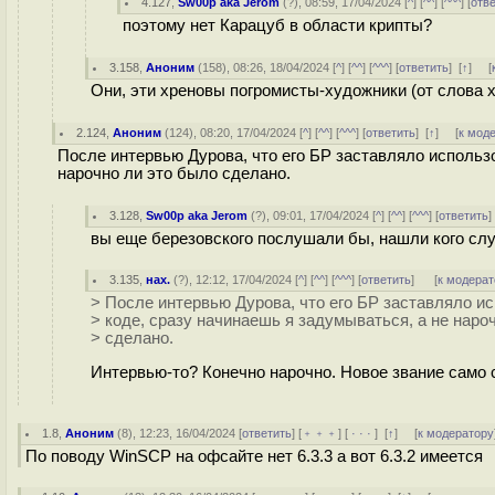
4.127
,
Sw00p aka Jerom
(
?
), 08:59, 17/04/2024 [
^
] [
^^
] [
^^^
] [
отв
поэтому нет Карацуб в области крипты?
3.158
,
Аноним
(
158
), 08:26, 18/04/2024 [
^
] [
^^
] [
^^^
] [
ответить
]
[
↑
] [
Они, эти хреновы погромисты-художники (от слова ху
2.124
,
Аноним
(
124
), 08:20, 17/04/2024 [
^
] [
^^
] [
^^^
] [
ответить
]
[
↑
] [
к мод
После интервью Дурова, что его БР заставляло использо
нарочно ли это было сделано.
3.128
,
Sw00p aka Jerom
(
?
), 09:01, 17/04/2024 [
^
] [
^^
] [
^^^
] [
ответить
вы еще березовского послушали бы, нашли кого сл
3.135
,
нах.
(
?
), 12:12, 17/04/2024 [
^
] [
^^
] [
^^^
] [
ответить
]
[
к модерат
> После интервью Дурова, что его БР заставляло ис
> коде, сразу начинаешь я задумываться, а не наро
> сделано.
Интервью-то? Конечно нарочно. Новое звание само 
1.8
,
Аноним
(
8
), 12:23, 16/04/2024 [
ответить
] [
﹢﹢﹢
] [
· · ·
]
[
↑
] [
к модератору
По поводу WinSCP на офсайте нет 6.3.3 а вот 6.3.2 имеется