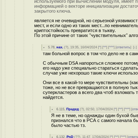
используемого при вычислении модуля, имеет п
информацией о векторе инициализации достато
закрытого ключа.
является не очевидной, но серьезной уязвимост
мест, и если одно из таких мест...по невнимател
криптостойкость превратится в тыкву.
По этой причине от таких "чувствительных" алг
5.78
,
нах.
(
?
), 19:35, 16/04/2024 [
^
] [
^^
] [
^^^
] [
ответить
]
[
↓
там больной вопрос в том что дело не в са
С обычным DSA напороться сложнее потому 
его надо уже специально стараться сделать
случае уже нехорошо такие ключи использо
Они все в какой-то мере чувствительны (как
тоже, но не все превращаются в полную тык
суперкластеров а всего два чтоб взломать 
найдется.
6.115
,
Прадед
(
?
), 02:50, 17/04/2024 [
^
] [
^^
] [
^^^
] [
отв
Я не в теме, но однажды один бухой б
признался что в РСА с самого начала бы
было частью тз.
6.132
,
PnD
(
??
), 11:47, 17/04/2024 [
^
] [
^^
] [
^^^
] [
ответ