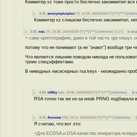
Коммитер xz тоже просто беспечно закоммитил все 
4.35
,
anonymplusplus
(
?
), 13:34, 16/04/2024 [
^
] [
^^
] [
^^^
] [
ответ
Коммитер xz слишком беспечно закоммитил, не
3.60
,
нах.
(
?
), 16:36, 16/04/2024 [
^
] [
^^
] [
^^^
] [
ответить
]
[
↓
] [
↑
] [
к мо
> саму криптографию, даже в той части, где пишут, о
потому что ее понимают (а не "знают") вообще три ч
Что является лишним поводом никогда не пользова
троих спецэффектами.
В нимодных нисисюрных rsa keys - неожиданно проб
4.69
,
n00by
(
ok
), 18:00, 16/04/2024 [
^
] [
^^
] [
^^^
] [
ответить
]
[
к 
RSA точно так же из-за weak PRNG подбирали в 
4.76
,
Аноним
(
76
), 19:12, 16/04/2024 [
^
] [
^^
] [
^^^
] [
ответить
]
[
Я считаю, что вот это:
>Для ECDSA и DSA качество генератора псевдо