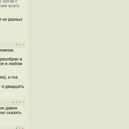
х битов с
нию всего
я из разных
+
–
/
ложное.
разобран и
ное в любом
ю), и rsa
т и двадцать
+
–
/
+1
он давно
жно сказать
+
–
/