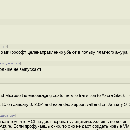
атору
]
ибо микрософт целенаправленно убьют в пользу платного ажура
[
к модератору
]
 больше не выпускают
and Microsoft is encouraging customers to transition to Azure Stack H
019 on January 9, 2024 and extended support will end on January 9, 
одератору
]
ца в том, что HCI не даёт воровать лицензии. Хочешь не хочешь
Azure. Если профукаешь окно, то оно не даст создать новые VM