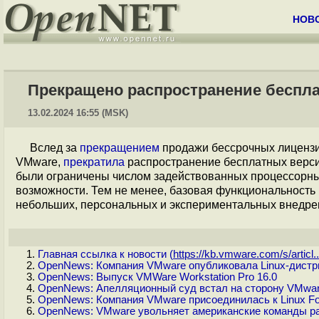
НОВ
Прекращено распространение беспла
13.02.2024 16:55 (MSK)
Вслед за
прекращением
продажи бессрочных лицензи
VMware,
прекратила
распространение бесплатных версий
были ограничены числом задействованных процессорны
возможности. Тем не менее, базовая функциональность 
небольших, персональных и экспериментальных внедрен
Главная ссылка к новости (
https://kb.vmware.com/s/articl..
OpenNews: Компания VMware опубликовала Linux-дистри
OpenNews: Выпуск VMWare Workstation Pro 16.0
OpenNews: Апелляционный суд встал на сторону VMwar
OpenNews: Компания VMware присоединилась к Linux Fo
OpenNews: VMware увольняет американские команды раз