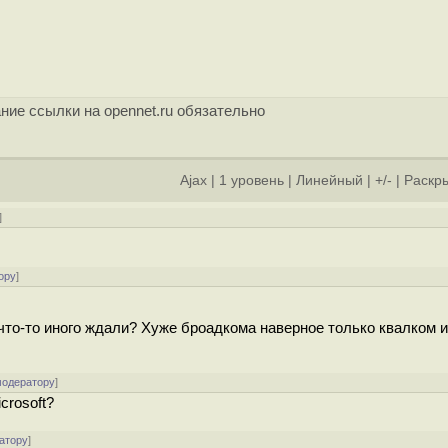
ние ссылки на opennet.ru обязательно
Ajax
|
1 уровень
|
Линейный
|
+/-
|
Раскры
]
ору
]
о-то иного ждали? Хуже броадкома наверное только квалком и э
модератору
]
crosoft?
атору
]