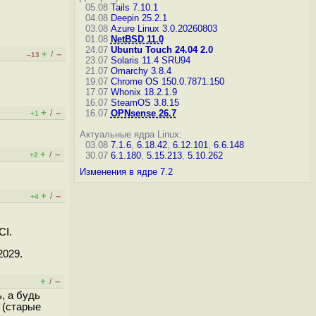
05.08
Tails 7.10.1
04.08
Deepin 25.2.1
03.08
Azure Linux 3.0.20260803
01.08
NetBSD 11.0
24.07
Ubuntu Touch 24.04 2.0
+
–
/
–13
23.07
Solaris 11.4 SRU94
21.07
Omarchy 3.8.4
19.07
Chrome OS 150.0.7871.150
17.07
Whonix 18.2.1.9
16.07
SteamOS 3.8.15
+
–
/
16.07
OPNsense 26.7
+1
Актуальные ядра Linux:
03.08
7.1.6
,
6.18.42
,
6.12.101
,
6.6.148
+
–
/
30.07
6.1.180
,
5.15.213
,
5.10.262
+2
Изменения в ядре 7.2
+
–
/
+4
CI.
2029.
+
–
/
, а будь
 (старые