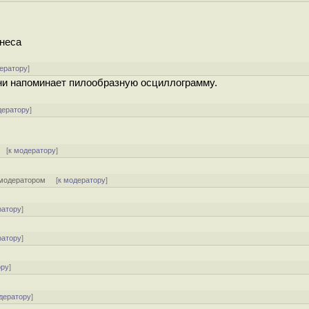
знеса
ератору
]
зни напоминает пилообразную осциллограмму.
дератору
]
 [
к модератору
]
модератором
[
к модератору
]
ратору
]
ратору
]
ору
]
дератору
]