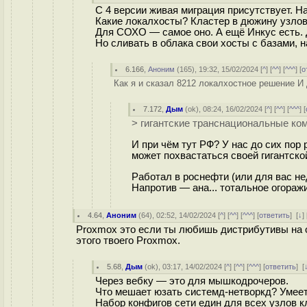
С 4 версии живая миграция присутствует. Н
Какие локалхосты? Кластер в дюжину узлов 
Для СОХО — самое оно. А ещё Инкус есть.
Но сливать в облака свои хосты с базами, 
6.166
,
Аноним
(
165
), 19:32, 15/02/2024 [
^
] [
^^
] [
^^^
] [
о
Как я и сказал 8212 локалхостное решение И
7.172
,
Дым
(
ok
), 08:24, 16/02/2024 [
^
] [
^^
] [
^^^
] [
> гигантские транснациональные ко
И при чём тут РФ? У нас до сих пор
может похвастаться своей гигантск
Работал в роснефти (или для вас не
Напротив — ана... тотальное огораж
4.64
,
Аноним
(
64
), 02:52, 14/02/2024 [
^
] [
^^
] [
^^^
] [
ответить
]
[
↓
] 
Proxmox это если ты любишь дистрибутивы на о
этого твоего Proxmox.
5.68
,
Дым
(
ok
), 03:17, 14/02/2024 [
^
] [
^^
] [
^^^
] [
ответить
]
[
Через вебку — это для мышкодрочеров.
Что мешает юзать системд-нетворкд? Умеет
Набор конфигов сети един для всех узлов 