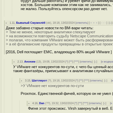
будут дальше работать) и урежет фичи до минимума
хостов. Большие компании этим как не занимались, 
не жалко. Пользуйтесь опенсорсом раз денег нет.
1.11
,
Бывалый Смузихлёб
(
ok
), 18:18, 13/02/2024 [
ответить
] [
﹢﹢﹢
] [
· · ·
]
[
↓
] 
Даже забавно старые новости по ВМ-вари читать:
> Тем не менее, некоторые аналитики спекулируют
> на возможности повторить судьбу Netscape Communication
> полагая, что компания VMware может быть расформирован
> а её флагманские продукты превращены в открытые проек
[2016, Dell поглощает EMC, владеющую 80% акций VMware ]
2.13
,
Аноним
(
13
), 19:08, 13/02/2024 [
^
] [
^^
] [
^^^
] [
ответить
]
[
↓
] [
к модер
У VMware нет конкурентов по-сути, с чего бы ценный ас
такие фантазёры, приписывают к аналитикам случайных
3.15
,
Шаттлврот
(
?
), 19:18, 13/02/2024 [
^
] [
^^
] [
^^^
] [
ответить
]
[
↓
] [
>У VMware нет конкурентов по-сути
Proxmox. Единственной фичей, которую он не умел (
4.16
,
Dan
(
??
), 19:32, 13/02/2024 [
^
] [
^^
] [
^^^
] [
ответить
]
[
↓
] [
к
Фигня этот проксмокс. Virsh завернутый в веб. 