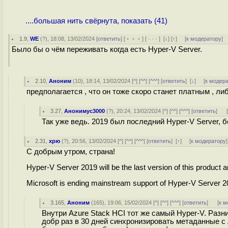
....большая нить свёрнута, показать (41)
1.9
,
WE
(
?
), 18:08, 13/02/2024 [
ответить
] [
﹢﹢﹢
] [
· · ·
]
[
↓
] [
↑
] [
к модератору
]
Было бы о чём переживать когда есть Hyper-V Server.
2.10
,
Аноним
(
10
), 18:14, 13/02/2024 [
^
] [
^^
] [
^^^
] [
ответить
]
[
↓
] [
к модер
предполагается , что он тоже скоро станет платным , л
3.27
,
Анонимус3000
(
?
), 20:24, 13/02/2024 [
^
] [
^^
] [
^^^
] [
ответить
]
Так уже ведь. 2019 был последний Hyper-V Server,
2.31
,
хрю
(
?
), 20:56, 13/02/2024 [
^
] [
^^
] [
^^^
] [
ответить
]
[
↑
] [
к модератору
]
С добрым утром, страна!
Hyper-V Server 2019 will be the last version of this product 
Microsoft is ending mainstream support of Hyper-V Server 2
3.165
,
Аноним
(
165
), 19:06, 15/02/2024 [
^
] [
^^
] [
^^^
] [
ответить
]
[
к м
Внутри Azure Stack HCI тот же самый Hyper-V. Разни
добр раз в 30 дней синхронизировать метаданные с 