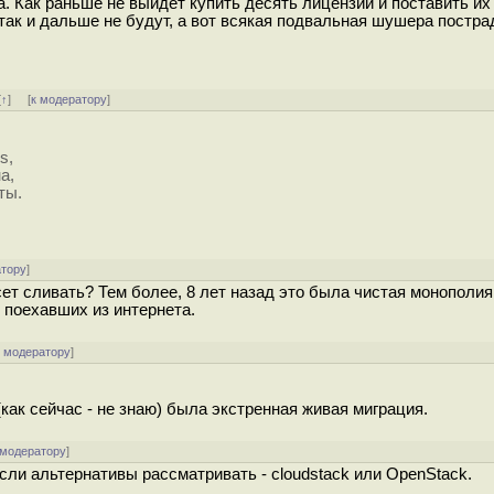
. Как раньше не выйдет купить десять лицензий и поставить их
так и дальше не будут, а вот всякая подвальная шушера пострад
[
↑
] [
к модератору
]
s,
а,
ты.
атору
]
сет сливать? Тем более, 8 лет назад это была чистая монополи
 поехавших из интернета.
к модератору
]
как сейчас - не знаю) была экстренная живая миграция.
 модератору
]
Если альтернативы рассматривать - cloudstack или OpenStack.