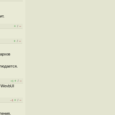
ит.
+
–
/
+
–
/
гархов
блюдается.
+
–
/
+1
о WevbUI
+
–
/
–1
ления.