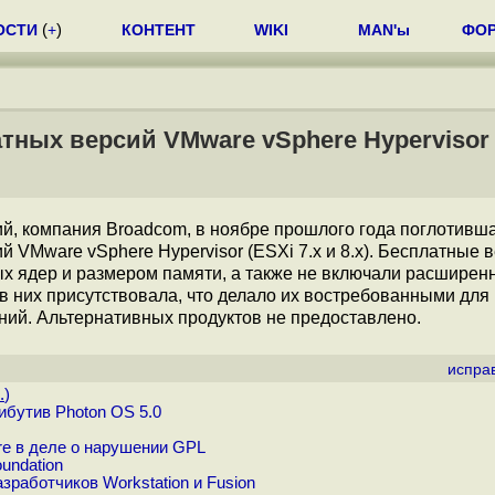
ОСТИ
(
+
)
КОНТЕНТ
WIKI
MAN'ы
ФО
тных версий VMware vSphere Hypervisor
й, компания Broadcom, в ноябре прошлого года поглотивш
 VMware vSphere Hypervisor (ESXi 7.x и 8.x). Бесплатные 
х ядер и размером памяти, а также не включали расширен
в них присутствовала, что делало их востребованными для
ий. Альтернативных продуктов не предоставлено.
испра
.
)
бутив Photon OS 5.0
e в деле о нарушении GPL
undation
работчиков Workstation и Fusion