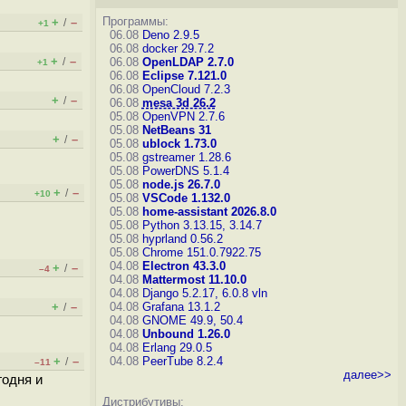
Программы:
+
–
/
+1
06.08
Deno 2.9.5
06.08
docker 29.7.2
+
–
/
06.08
OpenLDAP 2.7.0
+1
06.08
Eclipse 7.121.0
06.08
OpenCloud 7.2.3
+
–
/
06.08
mesa 3d 26.2
05.08
OpenVPN 2.7.6
05.08
NetBeans 31
+
–
/
05.08
ublock 1.73.0
05.08
gstreamer 1.28.6
05.08
PowerDNS 5.1.4
05.08
node.js 26.7.0
+
–
/
+10
05.08
VSCode 1.132.0
05.08
home-assistant 2026.8.0
05.08
Python 3.13.15, 3.14.7
05.08
hyprland 0.56.2
05.08
Chrome 151.0.7922.75
04.08
Electron 43.3.0
+
–
/
–4
04.08
Mattermost 11.10.0
04.08
Django 5.2.17, 6.0.8
vln
+
–
04.08
Grafana 13.1.2
/
04.08
GNOME 49.9, 50.4
04.08
Unbound 1.26.0
04.08
Erlang 29.0.5
+
–
04.08
PeerTube 8.2.4
/
–11
далее>>
годня и
Дистрибутивы: