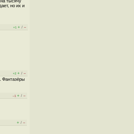
 на тысячу
ает, но их и
+
–
/
+1
+
–
/
+2
я. Фантазёры
+
–
/
–1
+
–
/