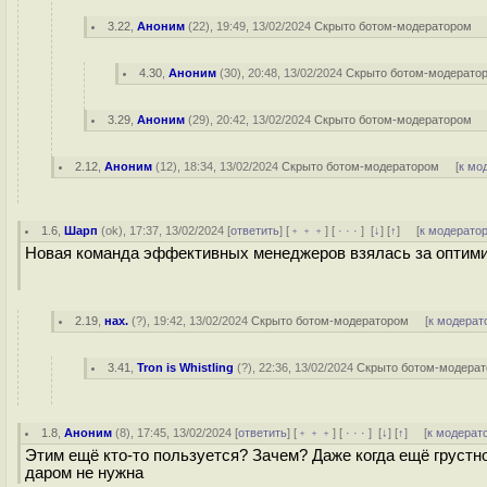
3.22
,
Аноним
(
22
), 19:49, 13/02/2024
Скрыто ботом-модератором
4.30
,
Аноним
(
30
), 20:48, 13/02/2024
Скрыто ботом-модерато
3.29
,
Аноним
(
29
), 20:42, 13/02/2024
Скрыто ботом-модератором
2.12
,
Аноним
(
12
), 18:34, 13/02/2024
Скрыто ботом-модератором
[
к мо
1.6
,
Шарп
(
ok
), 17:37, 13/02/2024 [
ответить
] [
﹢﹢﹢
] [
· · ·
]
[
↓
] [
↑
] [
к модерато
Новая команда эффективных менеджеров взялась за оптими
2.19
,
нах.
(
?
), 19:42, 13/02/2024
Скрыто ботом-модератором
[
к модерат
3.41
,
Tron is Whistling
(
?
), 22:36, 13/02/2024
Скрыто ботом-модера
1.8
,
Аноним
(
8
), 17:45, 13/02/2024 [
ответить
] [
﹢﹢﹢
] [
· · ·
]
[
↓
] [
↑
] [
к модерат
Этим ещё кто-то пользуется? Зачем? Даже когда ещё грустн
даром не нужна