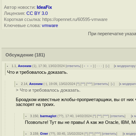
Автор новости:
IdeaFix
Лицензия:
CC BY 3.0
Короткая ссылка: https://opennet.ru/60595-vmware
Ключевые слова:
vmware
При перепечатке указа
Обсуждение
(181)
1.1
,
Аноним
(
1
), 17:30, 13/02/2024 [
ответить
] [
﹢﹢﹢
] [
· · ·
]
[
↓
] [
к модератору
Что и требовалось доказать.
2.14
,
Аноним
(
-
), 19:09, 13/02/2024 [
^
] [
^^
] [
^^^
] [
ответить
]
[
↓
] [
к модерат
> Что и требовалось доказать.
Броадком известные жлобы-проприетарщики, вы от них чт
заспорят на троих.
3.150
,
barmaglot
(
??
), 17:40, 14/02/2024 [
^
] [
^^
] [
^^^
] [
ответить
]
[
к 
Позвольте! Тут вы не правы! А как же Oracle, IBM, Mi
3.159
,
Олег
(
??
), 00:45, 15/02/2024 [
^
] [
^^
] [
^^^
] [
ответить
]
[
к модер