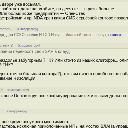
а дворе уже восьмая.
работает даже на гигабите, на десятке — в разы больше.
 Для больших же предприятий — ОпенСтек
настройками и пр. NDA хрен какая СИБ серьёзной конторе позвол
тветить
]
[
к модератору
]
 да, для СОХО вполне И LXD Инкус...
большой текст свёрнут,
показать
ответить
]
[
к модератору
]
мпании переносят свои SAP в клауд
 раздолье забугорным ТНК? Или кто-то из наших олигофре... оли
ой ТНК?
достаточно большая контора?), так там ничего подобного не на
ивание и изоляция.
[
↑
] [
к модератору
]
снове Debian и ручное конфигурирование сети из самодельног
↓
] [
к модератору
]
 всё кроме ненужного мне тиминга.
кластера, исключая приколоченные ИПы на мостах ВЛАНа управ