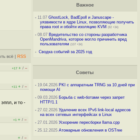
Важное
-
11.07
GhostLock, BadEpoll и Januscape -
уязвимости в ядре Linux, позволяющие получить
права root и обойти изоляцию KVM
(82 +34)
-
08.07
Вредительство со стороны разработчика
OpenMandriva, которое могло причинить вред
пользователям
(107 +34)
-
Сводка событий за 2025 год
ть всё
|
RSS
+
–
/
+17
Советы
-
19.04.2026
PKI с аппаратным TRNG за 10 дней при
+
–
/
+11
помощи AI
-
09.03.2026
Борьба с web-ботами через запрет
HTTP/1.1
ппл, и то -
-
27.02.2026
Удаление всех IPv6 link-local адресов
на всех сетевых интерфейсах в Linux
+
–
/
+1
-
27.01.2026
Ускорение пересборки llama.cpp
-
25.12.2025
Атомарные обновления в OSTree
+
–
/