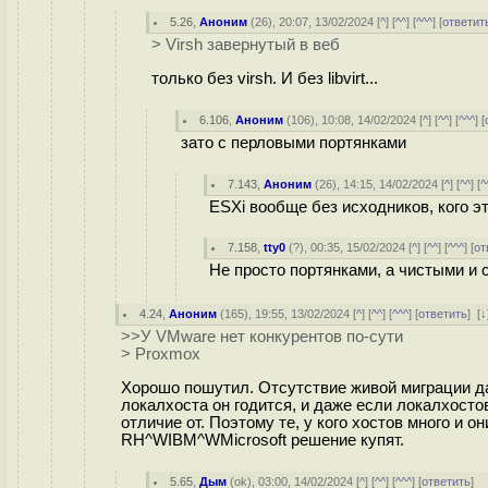
5.26
,
Аноним
(
26
), 20:07, 13/02/2024 [
^
] [
^^
] [
^^^
] [
ответит
> Virsh завернутый в веб
только без virsh. И без libvirt...
6.106
,
Аноним
(
106
), 10:08, 14/02/2024 [
^
] [
^^
] [
^^^
] [
зато с перловыми портянками
7.143
,
Аноним
(
26
), 14:15, 14/02/2024 [
^
] [
^^
] [
^
ESXi вообще без исходников, кого 
7.158
,
tty0
(
?
), 00:35, 15/02/2024 [
^
] [
^^
] [
^^^
] [
от
Не просто портянками, а чистыми и 
4.24
,
Аноним
(
165
), 19:55, 13/02/2024 [
^
] [
^^
] [
^^^
] [
ответить
]
[
↓
>>У VMware нет конкурентов по-сути
> Proxmox
Хорошо пошутил. Отсутствие живой миграции да
локалхоста он годится, и даже если локалхосто
отличие от. Поэтому те, у кого хостов много и 
RH^WIBM^WMicrosoft решение купят.
5.65
,
Дым
(
ok
), 03:00, 14/02/2024 [
^
] [
^^
] [
^^^
] [
ответить
]