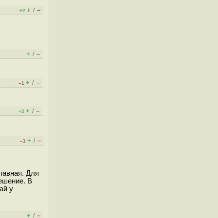
+
–
/
+2
+
–
/
+
–
/
–1
+
–
/
+2
+
–
/
–1
лавная. Для
ешение. В
ай у
+
–
/