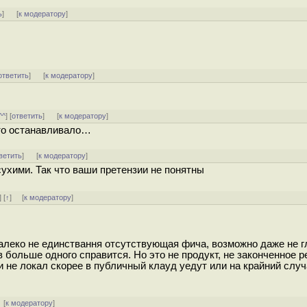
ь
]
[
к модератору
]
ответить
]
[
к модератору
]
^^
] [
ответить
]
[
к модератору
]
это останавливало…
ветить
]
[
к модератору
]
сухими. Так что ваши претензии не понятны
] [
↑
] [
к модератору
]
леко не единствання отсутствующая фича, возможно даже не г
в больше одного справится. Но это не продукт, не законченное р
они не локал скорее в публичный клауд уедут или на крайний случ
[
к модератору
]