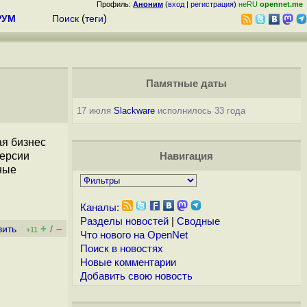
Профиль:
Аноним
(
вход
|
регистрация
)
неRU
opennet.me
РУМ
Поиск
(
теги
)
Памятные даты
17 июля
Slackware
исполнилось 33 года
ая бизнес
версии
Навигация
ные
Каналы:
Разделы новостей
|
Сводные
+
–
вить
/
+11
Что нового на OpenNet
Поиск в новостях
Новые комментарии
Добавить свою новость