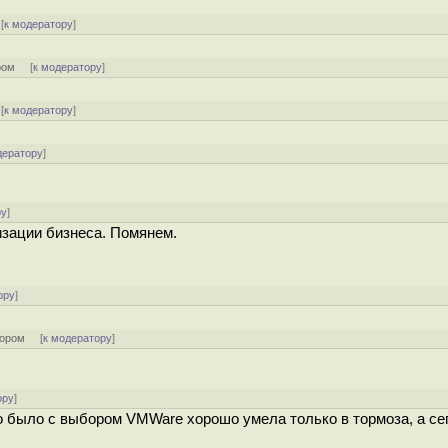
[
к модератору
]
ром
[
к модератору
]
[
к модератору
]
дератору
]
ру
]
зации бизнеса. Помянем.
ору
]
тором
[
к модератору
]
ору
]
о было с выбором VMWare хорошо умела только в тормоза, а се