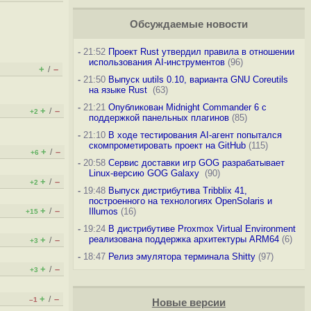
Обсуждаемые новости
-
21:52
Проект Rust утвердил правила в отношении
использования AI-инструментов
(96)
+
–
/
-
21:50
Выпуск uutils 0.10, варианта GNU Coreutils
на языке Rust
(63)
-
21:21
Опубликован Midnight Commander 6 c
+
–
/
+2
поддержкой панельных плагинов
(85)
-
21:10
В ходе тестирования AI-агент попытался
скомпрометировать проект на GitHub
(115)
+
–
/
+6
-
20:58
Сервис доставки игр GOG разрабатывает
Linux-версию GOG Galaxy
(90)
+
–
/
+2
-
19:48
Выпуск дистрибутива Tribblix 41,
построенного на технологиях OpenSolaris и
+
–
/
Illumos
(16)
+15
-
19:24
В дистрибутиве Proxmox Virtual Environment
реализована поддержка архитектуры ARM64
(6)
+
–
/
+3
-
18:47
Релиз эмулятора терминала Shitty
(97)
+
–
/
+3
+
–
/
–1
Новые версии