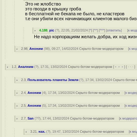
Это не жлобство
это гвозди в крышку гроба
в бесплатной не бекапа не было, не кластеров
т.е они убили всех начинающих клиентов малого би
4.188
,
pic
(
?
), 22:05, 21/02/2024 [
^
] [
^^
] [
^^^
] [
ответить
]
[
к мод
Не надо корпорациям желать добра, их ход жи
2.98
,
Аноним
(
98
), 09:27, 14/02/2024
Скрыто ботом-модератором
[
к мо
1.2
,
Аналним
(
?
), 17:31, 13/02/2024
Скрыто ботом-модератором
[
﹢﹢﹢
] [
· · ·
]
2.3
,
Пользователь планеты Земля
(
?
), 17:34, 13/02/2024
Скрыто ботом-
2.4
,
Аноним
(
4
), 17:34, 13/02/2024
Скрыто ботом-модератором
[
к моде
2.5
,
Аноним
(
5
), 17:34, 13/02/2024
Скрыто ботом-модератором
[
к моде
2.7
,
San
(
??
), 17:44, 13/02/2024
Скрыто ботом-модератором
[
к модерат
3.21
,
нах.
(
?
), 19:47, 13/02/2024
Скрыто ботом-модератором
[
к мо