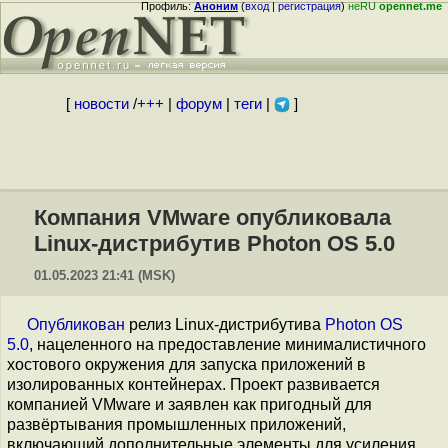
Профиль:
Аноним
(
вход
|
регистрация
)
неRU
opennet.me
[
новости
/
+++
|
форум
|
теги
|
]
Компания VMware опубликовала
Linux-дистрибутив Photon OS 5.0
01.05.2023 21:41 (MSK)
Опубликован
релиз Linux-дистрибутива
Photon OS
5.0
, нацеленного на предоставление минималистичного
хостового окружения для запуска приложений в
изолированных контейнерах. Проект развивается
компанией VMware и заявлен как пригодный для
развёртывания промышленных приложений,
включающий дополнительные элементы для усиления