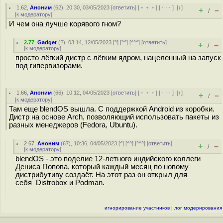
1.62
,
Аноним
(
62
), 20:30, 03/05/2023 [
ответить
] [
﹢﹢﹢
] [
· · ·
]
[
↓
]
+
–
/
[
к модератору
]
И чем она лучше корявого гном?
2.77
,
Gadget
(
?
), 03:14, 12/05/2023 [
^
] [
^^
] [
^^^
] [
ответить
]
+
–
/
[
к модератору
]
просто лёгкий дистр с лёгким ядром, нацеленный на запуск
под гипервизорами.
1.66
,
Аноним
(
66
), 10:12, 04/05/2023 [
ответить
] [
﹢﹢﹢
] [
· · ·
]
[
↑
]
+
–
/
[
к модератору
]
Там еще blendOS вышла. С поддержкой Android из коробки.
Дистр на основе Arch, позволяющий использовать пакеты из
разных менеджеров (Fedora, Ubuntu).
2.67
,
Аноним
(
67
), 10:36, 04/05/2023 [
^
] [
^^
] [
^^^
] [
ответить
]
+
–
/
[
к модератору
]
blendOS - это поделие 12-летного индийского коллеги
Дениса Попова, который каждый месяц по новому
дистрибутиву создаёт. На этот раз он открыл для
себя Distrobox и Podman.
игнорирование участников
|
лог модерирования