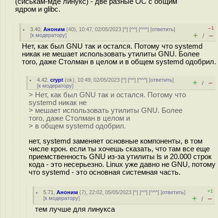
(сиськам-мде линукс) - две разные ОС с общим
ядром и glibc.
–1
3.40
,
Аноним
(
40
), 10:47, 02/05/2023 [
^
] [
^^
] [
^^^
] [
ответить
]
+
–
[
к модератору
]
/
Нет, как был GNU так и остался. Потому что systemd
никак не мешает использовать утилиты GNU. Более
того, даже Столман в целом и в общем systemd одобрил.
4.42
,
crypt
(
ok
), 10:49, 02/05/2023 [
^
] [
^^
] [
^^^
] [
ответить
]
+
–
/
[
к модератору
]
> Нет, как был GNU так и остался. Потому что
systemd никак не
> мешает использовать утилиты GNU. Более
того, даже Столман в целом и
> в общем systemd одобрил.
нет, systemd заменяет основные компоненты, в том
числе крон. если ты хочешь сказать, что там все еще
приемственность GNU из-за утилиты ls и 20.000 строк
кода - это несерьезно. Linux уже давно не GNU, потому
что systemd - это основная системная часть.
+1
5.71
,
Аноним
(
7
), 22:02, 05/05/2023 [
^
] [
^^
] [
^^^
] [
ответить
]
+
–
[
к модератору
]
/
тем лучше для линукса