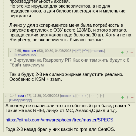
производительность аховая.
Но это же игрушка для экспериментов, а не для
недодесктопов, а для баловства сгодятся и маленькие
виртуалки.
Лично у для экспериментов меня была потребность в
запуске виртуалок с ОЗУ всего 128MB, и этого хватало,
правда самих виртуалок надо было за 30 шт. Хотя и не на
Raspberry, но эксперименты бывают разные.
2.65
,
Аноним
(
63
), 00:30, 04/05/2023 [
^
] [
^^
] [
^^^
] [
ответить
]
+
–
/
[
к модератору
]
> Виртуалки на Raspberry Pi? Как они там жить будут с 8
Гбайт максимум
Так и будут, 2-3 не сильно жирные запустить реально.
Особенно с KSM + zram.
1.44
,
test
(
??
), 11:39, 02/05/2023 [
ответить
] [
﹢﹢﹢
] [
· · ·
]
[
↑
]
+
–
/
[
к модератору
]
А почему не нааписали что это обычный rpm базед пакет ?
Такие же как RHEl, линух от МС, Амазон,Оракл и т.д.
https://github.com/vmware/photon/tree/master/SPECS
Года 2-3 назад брал у них какой то rpm для CentOS.