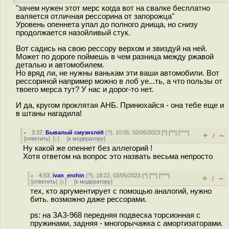
"зачем нужен этот мерс когда вот на свалке бесплатно
валяется отличная рессорина от запорожца"
Уровень опеннета упал до полного днища, но снизу
продолжается назойливый стук.
Вот садись на свою рессору верхом и звиздуй на ней.
Может по дороге поймешь в чем разница между ржавой
деталью и автомобилем.
Но вряд ли, не нужны ванькам эти ваши автомобили. Вот
рессориной например можно в лоб уе...ть, а что пользы от
твоего мерса тут? У нас и дорог-то нет.
И да, кругом проклятая АНБ. Принюхайся - она тебе еще и
в штаны нагадила!
3.37
,
Бывалый смузихлёб
(
?
), 10:05, 02/05/2023 [
^
] [
^^
] [
^^^
]
+
–
/
[
ответить
]
[
↓
] [
к модератору
]
Ну какой же опеннет без аллегорий !
Хотя ответом на вопрос это назвать весьма непросто
4.53
,
ivan_erohin
(
?
), 18:22, 02/05/2023 [
^
] [
^^
] [
^^^
]
+
–
/
[
ответить
]
[
↓
] [
к модератору
]
тех, кто аргументирует с помощью аналогий, нужно
бить. возможно даже рессорами.
ps: на ЗАЗ-968 передняя подвеска торсионная с
пружинами, задняя - многорычажка с амортизаторами.