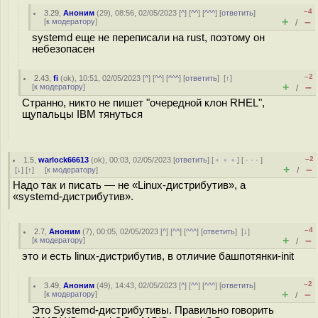
–4
3.29
,
Аноним
(
29
), 08:56, 02/05/2023 [
^
] [
^^
] [
^^^
] [
ответить
]
+
–
[
к модератору
]
/
systemd еще не переписали на rust, поэтому он
небезопасен
–2
2.43
,
fi
(
ok
), 10:51, 02/05/2023 [
^
] [
^^
] [
^^^
] [
ответить
]
[
↑
]
+
–
[
к модератору
]
/
Странно, никто не пишет "очередной клон RHEL",
щупальцы IBM тянуться
–2
1.5
,
warlock66613
(
ok
), 00:03, 02/05/2023 [
ответить
] [
﹢﹢﹢
] [
· · ·
]
+
–
[
↓
] [
↑
] [
к модератору
]
/
Надо так и писать — не «Linux-дистрибутив», а
«systemd-дистрибутив».
–4
2.7
,
Аноним
(
7
), 00:05, 02/05/2023 [
^
] [
^^
] [
^^^
] [
ответить
]
[
↓
]
+
–
[
к модератору
]
/
это и есть linux-дистрибутив, в отличие башпотянки-init
–2
3.49
,
Аноним
(
49
), 14:43, 02/05/2023 [
^
] [
^^
] [
^^^
] [
ответить
]
+
–
[
к модератору
]
/
Это Systemd-дистрибутивы. Правильно говорить