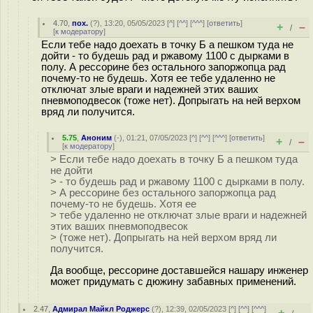
4.70
,
пох.
(
?
), 13:20, 05/05/2023 [
^
] [
^^
] [
^^^
] [
ответить
]
+
–
/
[
к модератору
]
Если тебе надо доехать в точку Б а пешком туда не
дойти - то будешь рад и ржавому 1100 с дырками в
полу. А рессорине без остального запоржoпца рад
почему-то не будешь. Хотя ее тебе удаленно не
отключат злые враги и надежней этих ваших
пневмоподвесок (тоже нет). Допрыгать на ней верхом
вряд ли получится.
5.75
,
Аноним
(
-
), 01:21, 07/05/2023 [
^
] [
^^
] [
^^^
] [
ответить
]
+
–
/
[
к модератору
]
> Если тебе надо доехать в точку Б а пешком туда
не дойти
> - то будешь рад и ржавому 1100 с дырками в полу.
> А рессорине без остального запоржoпца рад
почему-то не будешь. Хотя ее
> тебе удаленно не отключат злые враги и надежней
этих ваших пневмоподвесок
> (тоже нет). Допрыгать на ней верхом вряд ли
получится.
Да вообще, рессорине доставшейся нашару инженер
может придумать с дюжину забавных применений.
2.47
,
Адмирал Майкл Роджерс
(
?
), 12:39, 02/05/2023 [
^
] [
^^
] [
^^^
]
+
–