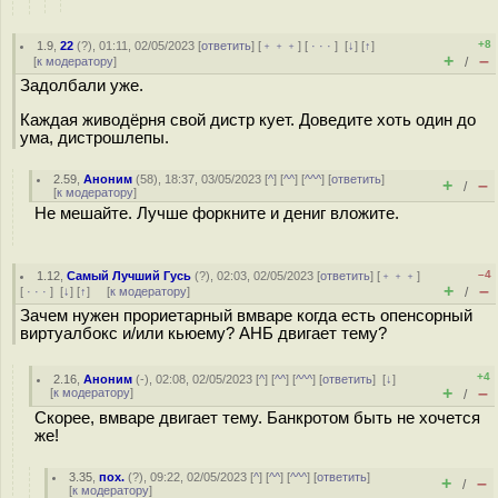
+8
1.9
,
22
(
?
), 01:11, 02/05/2023 [
ответить
] [
﹢﹢﹢
] [
· · ·
]
[
↓
] [
↑
]
+
–
[
к модератору
]
/
Задолбали уже.
Каждая живодёрня свой дистр кует. Доведите хоть один до
ума, дистрошлепы.
2.59
,
Аноним
(
58
), 18:37, 03/05/2023 [
^
] [
^^
] [
^^^
] [
ответить
]
+
–
/
[
к модератору
]
Не мешайте. Лучше форкните и дениг вложите.
–4
1.12
,
Самый Лучший Гусь
(
?
), 02:03, 02/05/2023 [
ответить
] [
﹢﹢﹢
]
+
–
[
· · ·
]
[
↓
] [
↑
] [
к модератору
]
/
Зачем нужен прориетарный вмваре когда есть опенсорный
виртуалбокс и/или кьюему? АНБ двигает тему?
+4
2.16
,
Аноним
(
-
), 02:08, 02/05/2023 [
^
] [
^^
] [
^^^
] [
ответить
]
[
↓
]
+
–
[
к модератору
]
/
Скорее, вмваре двигает тему. Банкротом быть не хочется
же!
3.35
,
пох.
(
?
), 09:22, 02/05/2023 [
^
] [
^^
] [
^^^
] [
ответить
]
+
–
/
[
к модератору
]