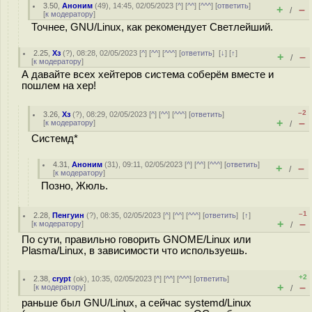
3.50
,
Аноним
(
49
), 14:45, 02/05/2023 [
^
] [
^^
] [
^^^
] [
ответить
]
+
–
/
[
к модератору
]
Точнее, GNU/Linux, как рекомендует Светлейший.
2.25
,
Хз
(
?
), 08:28, 02/05/2023 [
^
] [
^^
] [
^^^
] [
ответить
]
[
↓
] [
↑
]
+
–
/
[
к модератору
]
А давайте всех хейтеров система соберём вместе и
пошлем на хер!
–2
3.26
,
Хз
(
?
), 08:29, 02/05/2023 [
^
] [
^^
] [
^^^
] [
ответить
]
+
–
[
к модератору
]
/
Системд*
4.31
,
Аноним
(
31
), 09:11, 02/05/2023 [
^
] [
^^
] [
^^^
] [
ответить
]
+
–
/
[
к модератору
]
Позно, Жюль.
–1
2.28
,
Пенгуин
(
?
), 08:35, 02/05/2023 [
^
] [
^^
] [
^^^
] [
ответить
]
[
↑
]
+
–
[
к модератору
]
/
По сути, правильно говорить GNOME/Linux или
Plasma/Linux, в зависимости что используешь.
+2
2.38
,
crypt
(
ok
), 10:35, 02/05/2023 [
^
] [
^^
] [
^^^
] [
ответить
]
+
–
[
к модератору
]
/
раньше был GNU/Linux, а сейчас systemd/Linux