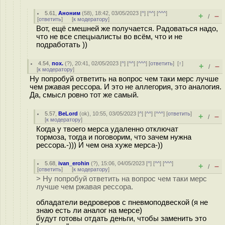
5.61
,
Аноним
(
58
), 18:42, 03/05/2023 [
^
] [
^^
] [
^^^
]
+
–
/
[
ответить
]
[
к модератору
]
Вот, ещё смешней же получается. Радоваться надо,
что не все спецыалисты во всём, что и не
подработать ))
4.54
,
пох.
(
?
), 20:41, 02/05/2023 [
^
] [
^^
] [
^^^
] [
ответить
]
[
↑
]
+
–
/
[
к модератору
]
Ну попробуй ответить на вопрос чем таки мерс лучше
чем ржавая рессора. И это не аллегория, это аналогия.
Да, смысл ровно тот же самый.
5.57
,
BeLord
(
ok
), 10:55, 03/05/2023 [
^
] [
^^
] [
^^^
] [
ответить
]
+
–
/
[
к модератору
]
Когда у твоего мерса удаленно отключат
тормоза, тогда и поговорим, что зачем нужна
рессора.-))) И чем она хуже мерса-))
5.68
,
ivan_erohin
(
?
), 15:06, 04/05/2023 [
^
] [
^^
] [
^^^
]
+
–
/
[
ответить
]
[
к модератору
]
> Ну попробуй ответить на вопрос чем таки мерс
лучше чем ржавая рессора.
обладатели ведроверов с пневмоподвеской (я не
знаю есть ли аналог на мерсе)
будут готовы отдать деньги, чтобы заменить это