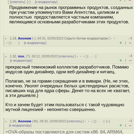
/
[
ответить
]
[
↑
] [
к модератору
]
Продвижение на рынок программных продуктов, созданных
при участии упомянутого Вами Агентства, целиком и
полностью предоставляется частным компаниям,
являющимся основными разработчиками этих продуктов.
1.19
,
Аноним
(
-
), 04:31, 02/05/2023
Скрыто ботом-модератором
[
﹢﹢
–1
+
–
﹢
] [
· · ·
] [
к модератору
]
/
–3
1.32
,
пох.
(
?
), 09:12, 02/05/2023 [
ответить
] [
﹢﹢﹢
] [
· · ·
]
+
–
[
к модератору
]
/
прекрасный темнокожий коллектив разработчиков. Помимо
индусов один дизайнер, одни веб-дизайнер и китаец.
Полагаю, не за горами сокращения и в вмвари. (Не, не этих,
конечно. Уволят очередных белых цисгендерных расистов,
писавших код для ядра сферы. Денег-то на всех не хватает,
а эти дешевле.)
Кто и зачем будет этим пользоваться с такой чудовищно
мутной лицензией - непонятно совершенно.
–1
1.36
,
Аноним
(
36
), 09:32, 02/05/2023 [
ответить
] [
﹢﹢﹢
] [
· · ·
]
[
↓
]
+
–
[
к модератору
]
/
>OVA-образы поставляются для систем x86_64, ARM64,