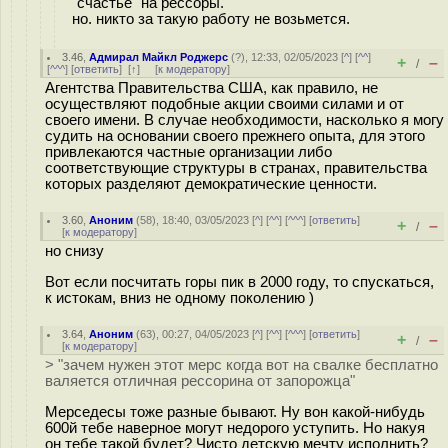
"счастье" на рессоры.
но. никто за такую работу не возьмется.
3.46
,
Адмирал Майкл Роджерс
(
?
), 12:33, 02/05/2023 [
^
] [
^^
]
+
–
/
[
^^^
] [
ответить
]
[
↑
] [
к модератору
]
Агентства Правительства США, как правило, не
осуществляют подобные акции своими силами и от
своего имени. В случае необходимости, насколько я могу
судить на основании своего прежнего опыта, для этого
привлекаются частные организации либо
соответствующие структуры в странах, правительства
которых разделяют демократические ценности.
3.60
,
Аноним
(
58
), 18:40, 03/05/2023 [
^
] [
^^
] [
^^^
] [
ответить
]
+
–
/
[
к модератору
]
но снизу
Вот если посчитать горы пик в 2000 году, то спускаться,
к истокам, вниз не одному поколению )
3.64
,
Аноним
(
63
), 00:27, 04/05/2023 [
^
] [
^^
] [
^^^
] [
ответить
]
+
–
/
[
к модератору
]
> "зачем нужен этот мерс когда вот на свалке бесплатно
валяется отличная рессорина от запорожца"
Мерседесы тоже разные бывают. Ну вон какой-нибудь
600й тебе наверное могут недорого уступить. Но накуя
он тебе такой будет? Чисто детскую мечту исполнить?