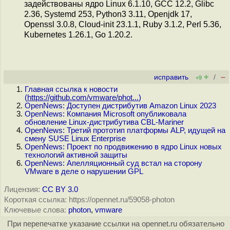
задействованы ядро Linux 6.1.10, GCC 12.2, Glibc
2.36, Systemd 253, Python3 3.11, Openjdk 17,
Openssl 3.0.8, Cloud-init 23.1.1, Ruby 3.1.2, Perl 5.36,
Kubernetes 1.26.1, Go 1.20.2.
+
–
исправить
/
+9
Главная ссылка к новости
(
https://github.com/vmware/phot...
)
OpenNews: Доступен дистрибутив Amazon Linux 2023
OpenNews: Компания Microsoft опубликовала
обновление Linux-дистрибутива CBL-Mariner
OpenNews: Третий прототип платформы ALP, идущей на
смену SUSE Linux Enterprise
OpenNews: Проект по продвижению в ядро Linux новых
технологий активной защиты
OpenNews: Апелляционный суд встал на сторону
VMware в деле о нарушении GPL
Лицензия:
CC BY 3.0
Короткая ссылка: https://opennet.ru/59058-photon
Ключевые слова:
photon
,
vmware
При перепечатке указание ссылки на opennet.ru обязательно