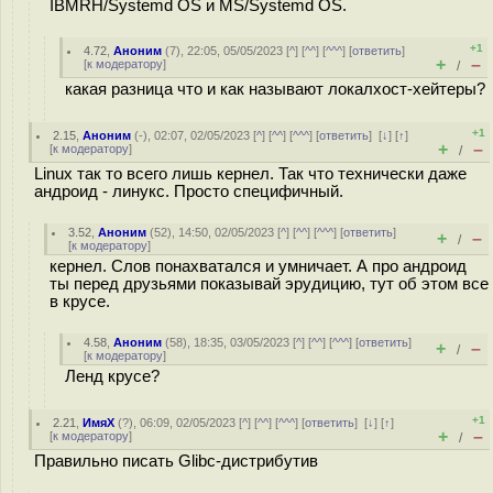
IBMRH/Systemd OS и MS/Systemd OS.
+1
4.72
,
Аноним
(
7
), 22:05, 05/05/2023 [
^
] [
^^
] [
^^^
] [
ответить
]
+
–
[
к модератору
]
/
какая разница что и как называют локалхост-хейтеры?
+1
2.15
,
Аноним
(
-
), 02:07, 02/05/2023 [
^
] [
^^
] [
^^^
] [
ответить
]
[
↓
] [
↑
]
+
–
[
к модератору
]
/
Linux так то всего лишь кернел. Так что технически даже
андроид - линукс. Просто специфичный.
3.52
,
Аноним
(
52
), 14:50, 02/05/2023 [
^
] [
^^
] [
^^^
] [
ответить
]
+
–
/
[
к модератору
]
кернел. Слов понахватался и умничает. А про андроид
ты перед друзьями показывай эрудицию, тут об этом все
в крусе.
4.58
,
Аноним
(
58
), 18:35, 03/05/2023 [
^
] [
^^
] [
^^^
] [
ответить
]
+
–
/
[
к модератору
]
Ленд крусе?
+1
2.21
,
ИмяХ
(
?
), 06:09, 02/05/2023 [
^
] [
^^
] [
^^^
] [
ответить
]
[
↓
] [
↑
]
+
–
[
к модератору
]
/
Правильно писать Glibc-дистрибутив