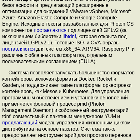
безопасности и предлагающий расширенные
оптимизации для окружений VMware vSphere, Microsoft
Azure, Amazon Elastic Compute и Google Compute
Engine. Исходные тексты разработанных для Photon OS
компонентов
поставляются
под лицензией GPLv2 (за
исключением библиотеки
libtdnf
, которая открыта под
лицензией LGPLv2.1). Готовые ISO- и OVA-образы
поставляются
для систем x86_64, ARM64, Raspberry Pi и
различных облачных платформ под отдельным
пользовательским соглашением (EULA).
Система позволяет запускать большинство форматов
контейнеров, включая форматы Docker, Rocket и
Garden, и поддерживает такие платформы оркестровки
контейнеров, как Mesos и Kubernetes. Для управления
программным обеспечением и установки обновлений
применяется фоновый процесс pmd (Photon
Management Daemon) и собственный инструментарий
tdnf, совместимый с пакетным менеджером YUM и
предлагающий
модель управления жизненным циклом
дистрибутива на основе пакетов. Система также
предоставляет инструментарий для простого переноса