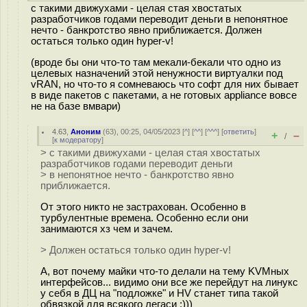
с такими движухами - целая стая хвостатых
разработчиков годами переводит деньги в непонятное
нечто - банкротство явно приближается. Должен
остаться только один hyper-v!
(вроде бы они что-то там мекали-бекали что одно из
целевых назначений этой ненужности виртуалки под
vRAN, но что-то я сомневаюсь что софт для них бывает
в виде пакетов с пакетами, а не готовых appliance вовсе
не на базе вмвари)
4.63
,
Аноним
(
63
), 00:25, 04/05/2023 [
^
] [
^^
] [
^^^
] [
ответить
]
+
–
/
[
к модератору
]
> с такими движухами - целая стая хвостатых
разработчиков годами переводит деньги
> в непонятное нечто - банкротство явно
приближается.
От этого никто не застрахован. Особенно в
турбулентные времена. Особенно если они
занимаются хз чем и зачем.
> Должен остаться только один hyper-v!
А, вот почему майки что-то делали на тему KVMных
интерфейсов... видимо они все же перейдут на линукс
у себя в ДЦ на "подложке" и HV станет типа такой
обвязкой для всякого легаси :)))