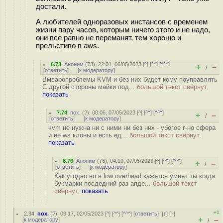
достали.
А любителей одноразовых инстансов с временем
жизни пару часов, которым ничего этого и не надо,
они все равно не переманят, тем хорошо и
прельстиво в aws.
6.73
,
Аноним
(
73
), 22:01, 06/05/2023 [
^
] [
^^
] [
^^^
]
+
–
/
[
ответить
]
[
к модератору
]
Вмваропроблемы KVM и без них будет кому поуправлять
С другой стороны майки под...
большой текст свёрнут,
показать
7.74
,
пох.
(
?
), 00:05, 07/05/2023 [
^
] [
^^
] [
^^^
]
+
–
/
[
ответить
]
[
к модератору
]
kvm не нужна ни с ними ни без них - убогое г-но сфера
и ее ws клоны и есть ед...
большой текст свёрнут,
показать
8.76
,
Аноним
(
76
), 04:10, 07/05/2023 [
^
] [
^^
] [
^^^
]
+
–
/
[
ответить
]
[
к модератору
]
Как угодно но в low overhead кажется умеет ты когда
букмарки посдедний раз апде...
большой текст
свёрнут,
показать
+1
2.34
,
пох.
(
?
), 09:17, 02/05/2023 [
^
] [
^^
] [
^^^
] [
ответить
]
[
↓
] [
↑
]
+
–
[
к модератору
]
/