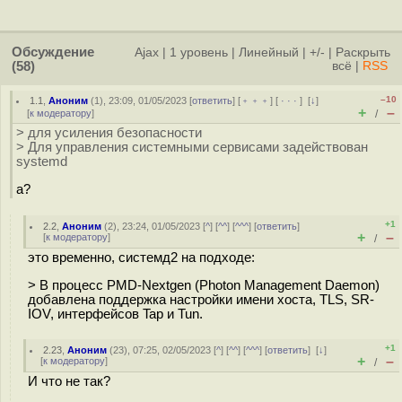
Обсуждение
Ajax
|
1 уровень
|
Линейный
|
+/-
|
Раскрыть
(58)
всё
|
RSS
–10
1.1
,
Аноним
(
1
), 23:09, 01/05/2023 [
ответить
] [
﹢﹢﹢
] [
· · ·
]
[
↓
]
+
–
[
к модератору
]
/
> для усиления безопасности
> Для управления системными сервисами задействован
systemd
а?
+1
2.2
,
Аноним
(
2
), 23:24, 01/05/2023 [
^
] [
^^
] [
^^^
] [
ответить
]
+
–
[
к модератору
]
/
это временно, системд2 на подходе:
> В процесс PMD-Nextgen (Photon Management Daemon)
добавлена поддержка настройки имени хоста, TLS, SR-
IOV, интерфейсов Tap и Tun.
+1
2.23
,
Аноним
(
23
), 07:25, 02/05/2023 [
^
] [
^^
] [
^^^
] [
ответить
]
[
↓
]
+
–
[
к модератору
]
/
И что не так?