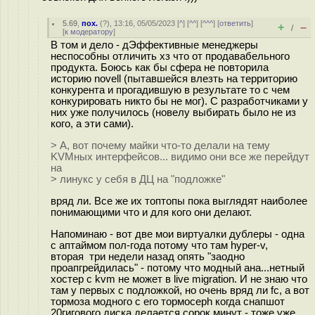
5.69
,
пох.
(
?
), 13:16, 05/05/2023 [
^
] [
^^
] [
^^^
] [
ответить
]
+
–
/
[
к модератору
]
В том и дело - дЭффективные менеджеры
неспособны отличить хз что от продавабельного
продукта. Боюсь как бы сфера не повторила
историю novell (пытавшейся влезть на территорию
конкурента и прогадившую в результате то с чем
конкурировать никто бы не мог). С разработчиками у
них уже получилось (новелу выбирать было не из
кого, а эти сами).
> А, вот почему майки что-то делали на тему
KVMных интерфейсов... видимо они все же перейдут
на
> линукс у себя в ДЦ на "подложке"
вряд ли. Все же их топтопы пока выглядят наиболее
понимающими что и для кого они делают.
Напоминаю - вот две мои виртуалки дублеры - одна
с аптаймом пол-года потому что там hyper-v,
вторая три недели назад опять "заодно
проапгрейдилась" - потому что модный ана...нетный
хостер с kvm не может в live migration. И не знаю что
там у первых с подложкой, но очень вряд ли fc, а вот
тормоза модного с его тормоceph когда снапшот
20гигового диска делается сорок минут - тоже уже