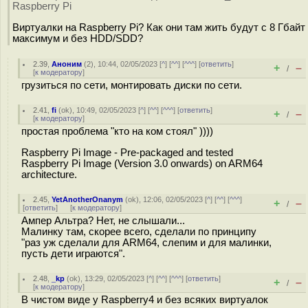
Raspberry Pi
Виртуалки на Raspberry Pi? Как они там жить будут с 8 Гбайт
максимум и без HDD/SDD?
2.39
,
Аноним
(
2
), 10:44, 02/05/2023 [
^
] [
^^
] [
^^^
] [
ответить
]
+
–
/
[
к модератору
]
грузиться по сети, монтировать диски по сети.
2.41
,
fi
(
ok
), 10:49, 02/05/2023 [
^
] [
^^
] [
^^^
] [
ответить
]
+
–
/
[
к модератору
]
простая проблема "кто на ком стоял" ))))
Raspberry Pi Image - Pre-packaged and tested
Raspberry Pi Image (Version 3.0 onwards) on ARM64
architecture.
2.45
,
YetAnotherOnanym
(
ok
), 12:06, 02/05/2023 [
^
] [
^^
] [
^^^
]
+
–
/
[
ответить
]
[
к модератору
]
Ампер Альтра? Нет, не слышали...
Малинку там, скорее всего, сделали по принципу
"раз уж сделали для ARM64, слепим и для малинки,
пусть дети играются".
2.48
,
_kp
(
ok
), 13:29, 02/05/2023 [
^
] [
^^
] [
^^^
] [
ответить
]
+
–
/
[
к модератору
]
В чистом виде у Raspberry4 и без всяких виртуалок