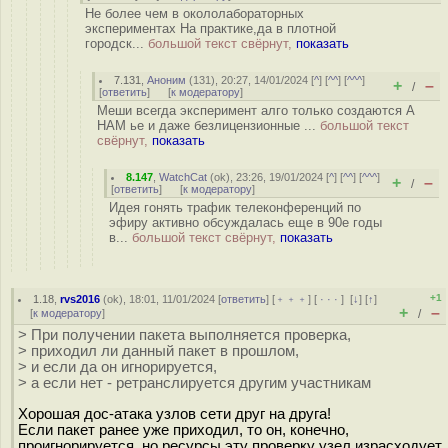
Не более чем в окололабораторных
экспериментах На практике,да в плотной
городск...
большой текст свёрнут,
показать
7.131
,
Аноним
(
131
), 20:27, 14/01/2024 [
^
] [
^^
] [
^^^
]
+
–
/
[
ответить
]
[
к модератору
]
Меши всегда эксперимент алго только создаются А
HAM ье и даже безлицензионные ...
большой текст
свёрнут,
показать
8.147
,
WatchCat
(
ok
), 23:26, 19/01/2024 [
^
] [
^^
] [
^^^
]
+
–
/
[
ответить
]
[
к модератору
]
Идея гонять трафик телеконференций по
эфиру активно обсуждалась еще в 90е годы
в...
большой текст свёрнут,
показать
+1
1.18
,
rvs2016
(
ok
), 18:01, 11/01/2024 [
ответить
] [
﹢﹢﹢
] [
· · ·
]
[
↓
] [
↑
]
+
–
[
к модератору
]
/
> При получении пакета выполняется проверка,
> приходил ли данный пакет в прошлом,
> и если да он игнорируется,
> а если нет - ретранслируется другим участникам
Хорошая дос-атака узлов сети друг на друга!
Если пакет ранее уже приходил, то он, конечно,
проигнорируется, но ресурсы эту проверку узел израсходует.