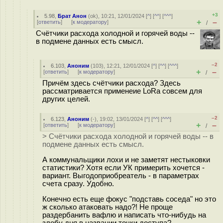
+3
5.98
,
Брат Анон
(
ok
), 10:21, 12/01/2024 [
^
] [
^^
] [
^^^
]
+
–
[
ответить
]
[
к модератору
]
/
Счётчики расхода холодной и горячей воды --
в подмене данных есть смысл.
–2
6.103
,
Аноним
(
103
), 12:21, 12/01/2024 [
^
] [
^^
] [
^^^
]
+
–
[
ответить
]
[
к модератору
]
/
Причём здесь счётчики расхода? Здесь
рассматривается применеие LoRa совсем для
других целей.
–2
6.123
,
Аноним
(
-
), 19:02, 13/01/2024 [
^
] [
^^
] [
^^^
]
+
–
[
ответить
]
[
к модератору
]
/
> Счётчики расхода холодной и горячей воды -- в
подмене данных есть смысл.
А коммунальщики лохи и не заметят нестыковки
статистики? Хотя если УК примерить хочется -
вариант. Выгодоприобреатель - в параметрах
счета сразу. Удобно.
Конечно есть еще фокус "подставь соседа" но это
ж сколько атаковать надо?! Не проще
раздербанить вафлю и написать что-нибудь на
злобу дня в названии точки доступа?