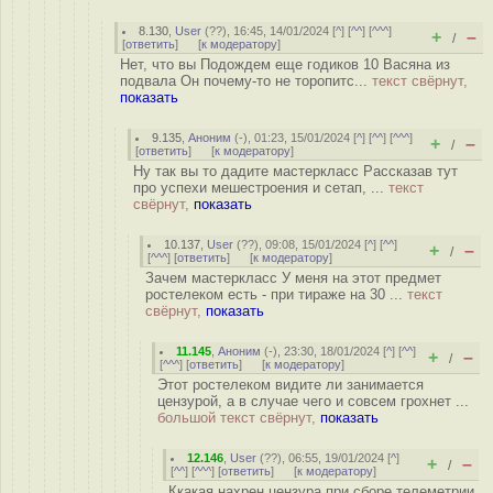
8.130
,
User
(
??
), 16:45, 14/01/2024 [
^
] [
^^
] [
^^^
]
+
–
/
[
ответить
]
[
к модератору
]
Нет, что вы Подождем еще годиков 10 Васяна из
подвала Он почему-то не торопитс...
текст свёрнут,
показать
9.135
,
Аноним
(
-
), 01:23, 15/01/2024 [
^
] [
^^
] [
^^^
]
+
–
/
[
ответить
]
[
к модератору
]
Ну так вы то дадите мастеркласс Рассказав тут
про успехи мешестроения и сетап, ...
текст
свёрнут,
показать
10.137
,
User
(
??
), 09:08, 15/01/2024 [
^
] [
^^
]
+
–
/
[
^^^
] [
ответить
]
[
к модератору
]
Зачем мастеркласс У меня на этот предмет
ростелеком есть - при тираже на 30 ...
текст
свёрнут,
показать
11.145
,
Аноним
(
-
), 23:30, 18/01/2024 [
^
] [
^^
]
+
–
/
[
^^^
] [
ответить
]
[
к модератору
]
Этот ростелеком видите ли занимается
цензурой, а в случае чего и совсем грохнет ...
большой текст свёрнут,
показать
12.146
,
User
(
??
), 06:55, 19/01/2024 [
^
]
+
–
/
[
^^
] [
^^^
] [
ответить
]
[
к модератору
]
Ккакая нахрен цензура при сборе телеметрии