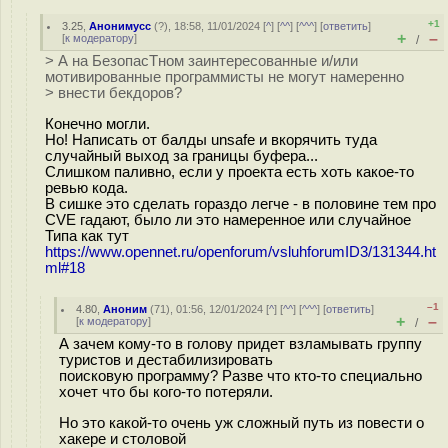
+1
3.25
,
Анонимусс
(
?
), 18:58, 11/01/2024 [
^
] [
^^
] [
^^^
] [
ответить
]
+
–
[
к модератору
]
/
> А на БезопасТном заинтересованные и/или
мотивированные программисты не могут намеренно
> внести бекдоров?
Конечно могли.
Но! Написать от балды unsafe и вкорячить туда
случайный выход за границы буфера...
Слишком паливно, если у проекта есть хоть какое-то
ревью кода.
В сишке это сделать гораздо легче - в половине тем про
CVE гадают, было ли это намеренное или случайное
Типа как тут
https://www.opennet.ru/openforum/vsluhforumID3/131344.ht
ml#18
–1
4.80
,
Аноним
(
71
), 01:56, 12/01/2024 [
^
] [
^^
] [
^^^
] [
ответить
]
+
–
[
к модератору
]
/
А зачем кому-то в голову придет взламывать группу
туристов и дестабилизировать
поисковую программу? Разве что кто-то специально
хочет что бы кого-то потеряли.
Но это какой-то очень уж сложный путь из повести о
хакере и столовой