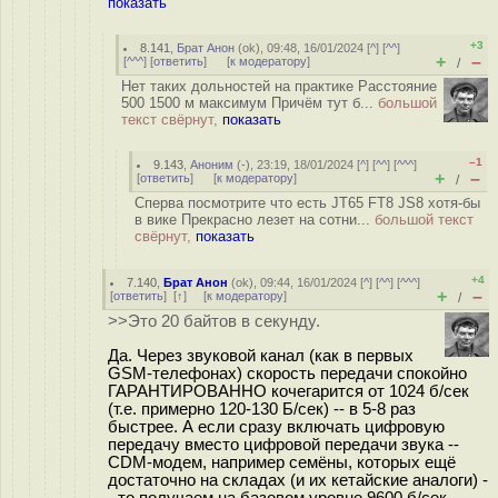
показать
+3
8.141
,
Брат Анон
(
ok
), 09:48, 16/01/2024 [
^
] [
^^
]
+
–
[
^^^
] [
ответить
]
[
к модератору
]
/
Нет таких дольностей на практике Расстояние
500 1500 м максимум Причём тут б...
большой
текст свёрнут,
показать
–1
9.143
,
Аноним
(
-
), 23:19, 18/01/2024 [
^
] [
^^
] [
^^^
]
+
–
[
ответить
]
[
к модератору
]
/
Сперва посмотрите что есть JT65 FT8 JS8 хотя-бы
в вике Прекрасно лезет на сотни...
большой текст
свёрнут,
показать
+4
7.140
,
Брат Анон
(
ok
), 09:44, 16/01/2024 [
^
] [
^^
] [
^^^
]
+
–
[
ответить
]
[
↑
] [
к модератору
]
/
>>Это 20 байтов в секунду.
Да. Через звуковой канал (как в первых
GSM-телефонах) скорость передачи спокойно
ГАРАНТИРОВАННО кочегарится от 1024 б/сек
(т.е. примерно 120-130 Б/сек) -- в 5-8 раз
быстрее. А если сразу включать цифровую
передачу вместо цифровой передачи звука --
CDM-модем, например семёны, которых ещё
достаточно на складах (и их кетайские аналоги) -
- то получаем на базовом уровне 9600 б/сек.