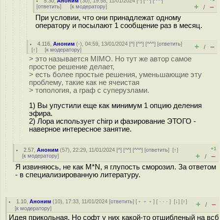
5.30
,
Аноним
(
30
), 19:58, 11/01/2024 [
^
] [
^^
] [
^^^
]
+
–
[
ответить
]
[
к модератору
]
/
При условии, что они принадлежат одному
оператору и посылают 1 сообщение раз в месяц.
4.116
,
Аноним
(
-
), 04:59, 13/01/2024 [
^
] [
^^
] [
^^^
] [
ответить
]
+
–
/
[
↑
] [
к модератору
]
> это называется MIMO. Но тут же автор самое
простое решение делает,
> есть более простые решения, уменьшающие эту
проблему, такие как не ячеистая
> топология, а граф с суперузлами.
1) Вы упустили еще как минимум 1 опцию деления
эфира.
2) Лора использует chirp и фазирование ЭТОГО -
наверное интересное занятие.
+1
2.57
,
Аноним
(
57
), 22:29, 11/01/2024 [
^
] [
^^
] [
^^^
] [
ответить
]
[
↑
]
+
–
[
к модератору
]
/
Я извиняюсь, не как M*N, я глупость сморозил. За ответом
- в специализированную литературу.
1.10
,
Аноним
(
10
), 17:33, 11/01/2024 [
ответить
] [
﹢﹢﹢
] [
· · ·
]
[
↓
] [
↑
]
+
–
/
[
к модератору
]
Идея прикольная. Но софт у них какой-то отшибленый на всб