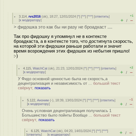
+1
3.114
,
rvs2016
(
ok
), 18:27, 12/01/2024 [
^
] [
^^
] [
^^^
] [
ответить
]
+
–
[
к модератору
]
/
> фидошка это как бы ни разу не броадкаст ....
Так про фидошку я упомянул не в контексте
броадкаста, а в контексте того, что достигнута скорость,
на которой эти фидошки раньше работали и значит
время возрождения этих фидошек из небытия пришло!
:-)
+2
4.115
,
WatchCat
(
ok
), 21:23, 12/01/2024 [
^
] [
^^
] [
^^^
] [
ответить
]
+
–
[
к модератору
]
/
У Фидо основной ценностью была не скорость,а
децентрализация и независимость от ...
большой текст
свёрнут,
показать
–1
5.122
,
Аноним
(
-
), 18:39, 13/01/2024 [
^
] [
^^
] [
^^^
] [
ответить
]
+
–
[
к модератору
]
/
Очень условная децентрализация получилась 1
Большинство было пойнты Вообще ...
большой текст
свёрнут,
показать
6.125
,
WatchCat
(
ok
), 04:20, 14/01/2024 [
^
] [
^^
] [
^^^
]
+
–
/
[
ответить
]
[
к модератору
]