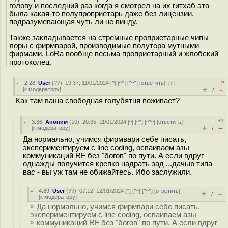
голову и последний раз когда я смотрел на их гитхаб это
была какая-то полупроприетарь даже без лицензии,
подразумевающая чуть ли не винду.
Также закладывается на стремные проприетарные чипы
лоры с фирмварой, производимые полутора мутными
фирмами. LoRa вообще весьма проприетарный и жлобский
протоколец.
–5
2.28
,
User
(
??
), 19:37, 11/01/2024 [
^
] [
^^
] [
^^^
] [
ответить
]
[
↓
]
+
–
[
к модератору
]
/
Как там ваша свободная голубятня поживает?
+1
3.36
,
Аноним
(
10
), 20:35, 11/01/2024 [
^
] [
^^
] [
^^^
] [
ответить
]
+
–
[
к модератору
]
/
Да нормально, учимся фирмвари себе писать,
экспериментируем с line coding, осваиваем азы
коммуникаций RF без "богов" по пути. А если вдруг
однажды получится крепко надрать зад ...дачью типа
вас - вы уж там не обижайтесь. Ибо заслужили.
4.89
,
User
(
??
), 07:12, 12/01/2024 [
^
] [
^^
] [
^^^
] [
ответить
]
+
–
/
[
к модератору
]
> Да нормально, учимся фирмвари себе писать,
экспериментируем с line coding, осваиваем азы
> коммуникаций RF без "богов" по пути. А если вдруг