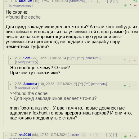
+1
1.16
,
Аноним
(
16
), 17:57, 11/01/2024 [
ответить
] [
﹢﹢﹢
] [
· · ·
]
[
↓
] [
↑
]
+
–
[
к модератору
]
/
Не скрине:
>found the cache
Для нужд закладчиков делает что-ли? А если кого-нибудь из
них поймают и посадят из-за уязвимостей в программе (в том
числе из-за компрометации инфраструктуры или ины-
уязвимостей протокола), не подарят ли разрабу пару
цементных туфлей?
2.33
,
Sem
(
??
), 20:21, 11/01/2024 [
^
] [
^^
] [
^^^
] [
ответить
]
+
–
/
[
к модератору
]
Это вообще к чему? О чем?
При чем тут заказчики?
2.35
,
Аноним
(
10
), 20:33, 11/01/2024 [
^
] [
^^
] [
^^^
] [
ответить
]
+
–
/
[
к модератору
]
>>found the cache
> Для нужд закладчиков делает что-ли?
man "охота на лис". У вас там что, новые девяностые
вдарили и foxhunt теперь прерогатива нарков? И они что,
настолько продвинутые стали?
1.17
,
rvs2016
(
ok
), 17:59, 11/01/2024 [
ответить
] [
﹢﹢﹢
] [
· · ·
]
[
↓
] [
↑
]
+
–
/