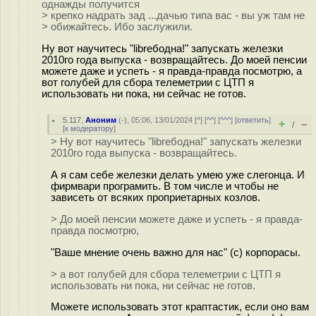
однажды получится
> крепко надрать зад ...дачью типа вас - вы уж там не
> обижайтесь. Ибо заслужили.
Ну вот научитесь "libreбодна!" запускать железки
2010го года выпуска - возвращайтесь. До моей пенсии
можете даже и успеть - я правда-правда посмотрю, а
вот голубей для сбора телеметрии с ЦТП я
использовать ни пока, ни сейчас не готов.
5.117
,
Аноним
(
-
), 05:06, 13/01/2024 [
^
] [
^^
] [
^^^
] [
ответить
]
+
–
/
[
к модератору
]
> Ну вот научитесь "libreбодна!" запускать железки
2010го года выпуска - возвращайтесь.
А я сам себе железки делать умею уже слегонца. И
фирмвари програмить. В том числе и чтобы не
зависеть от всяких проприетарных козлов.
> До моей пенсии можете даже и успеть - я правда-
правда посмотрю,
"Ваше мнение очень важно для нас" (c) корпорасы.
> а вот голубей для сбора телеметрии с ЦТП я
использовать ни пока, ни сейчас не готов.
Можете использовать этот краптастик, если оно вам