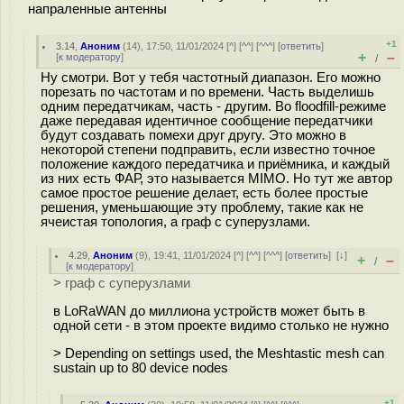
напраленные антенны
+1
3.14
,
Аноним
(
14
), 17:50, 11/01/2024 [
^
] [
^^
] [
^^^
] [
ответить
]
+
–
[
к модератору
]
/
Ну смотри. Вот у тебя частотный диапазон. Его можно
порезать по частотам и по времени. Часть выделишь
одним передатчикам, часть - другим. Во floodfill-режиме
даже передавая идентичное сообщение передатчики
будут создавать помехи друг другу. Это можно в
некоторой степени подправить, если известно точное
положение каждого передатчика и приёмника, и каждый
из них есть ФАР, это называется MIMO. Но тут же автор
самое простое решение делает, есть более простые
решения, уменьшающие эту проблему, такие как не
ячеистая топология, а граф с суперузлами.
4.29
,
Аноним
(
9
), 19:41, 11/01/2024 [
^
] [
^^
] [
^^^
] [
ответить
]
[
↓
]
+
–
/
[
к модератору
]
> граф с суперузлами
в LoRaWAN до миллиона устройств может быть в
одной сети - в этом проекте видимо столько не нужно
> Depending on settings used, the Meshtastic mesh can
sustain up to 80 device nodes
+1