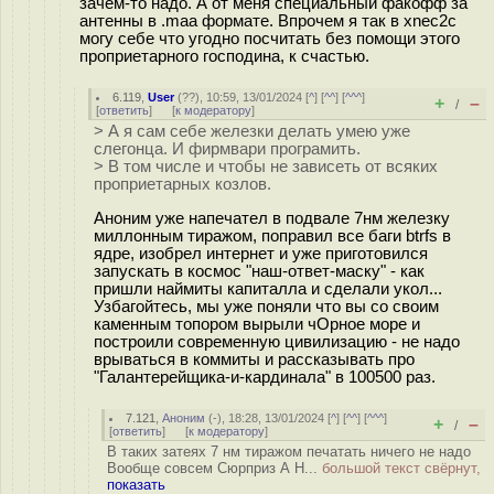
зачем-то надо. А от меня специальный факофф за
антенны в .maa формате. Впрочем я так в xnec2c
могу себе что угодно посчитать без помощи этого
проприетарного господина, к счастью.
6.119
,
User
(
??
), 10:59, 13/01/2024 [
^
] [
^^
] [
^^^
]
+
–
/
[
ответить
]
[
к модератору
]
> А я сам себе железки делать умею уже
слегонца. И фирмвари програмить.
> В том числе и чтобы не зависеть от всяких
проприетарных козлов.
Аноним уже напечател в подвале 7нм железку
миллонным тиражом, поправил все баги btrfs в
ядре, изобрел интернет и уже приготовился
запускать в космос "наш-ответ-маску" - как
пришли наймиты капиталла и сделали укол...
Узбагойтесь, мы уже поняли что вы со своим
каменным топором вырыли чОрное море и
построили современную цивилизацию - не надо
врываться в коммиты и рассказывать про
"Галантерейщика-и-кардинала" в 100500 раз.
7.121
,
Аноним
(
-
), 18:28, 13/01/2024 [
^
] [
^^
] [
^^^
]
+
–
/
[
ответить
]
[
к модератору
]
В таких затеях 7 нм тиражом печатать ничего не надо
Вообще совсем Сюрприз А H...
большой текст свёрнут,
показать