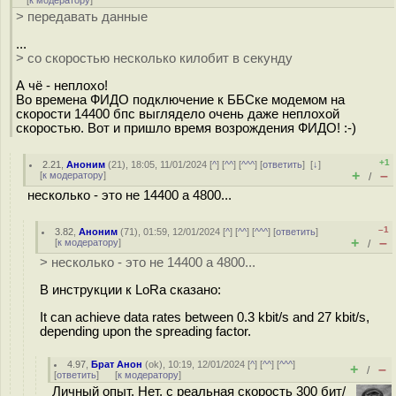
[
к модератору
]
> передавать данные
...
> со скоростью несколько килобит в секунду
А чё - неплохо!
Во времена ФИДО подключение к ББСке модемом на
скорости 14400 бпс выглядело очень даже неплохой
скоростью. Вот и пришло время возрождения ФИДО! :-)
+1
2.21
,
Аноним
(
21
), 18:05, 11/01/2024 [
^
] [
^^
] [
^^^
] [
ответить
]
[
↓
]
+
–
[
к модератору
]
/
несколько - это не 14400 а 4800...
–1
3.82
,
Аноним
(
71
), 01:59, 12/01/2024 [
^
] [
^^
] [
^^^
] [
ответить
]
+
–
[
к модератору
]
/
> несколько - это не 14400 а 4800...
В инструкции к LoRa сказано:
It can achieve data rates between 0.3 kbit/s and 27 kbit/s,
depending upon the spreading factor.
4.97
,
Брат Анон
(
ok
), 10:19, 12/01/2024 [
^
] [
^^
] [
^^^
]
+
–
/
[
ответить
]
[
к модератору
]
Личный опыт. Нет, с реальная скорость 300 бит/