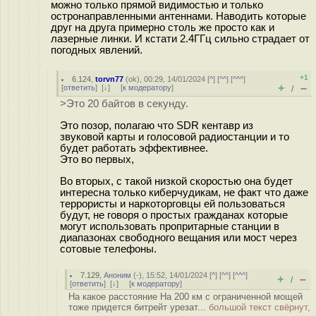
можно только прямой видимостью и только
остронаправленными антеннами. Наводить которые
друг на друга примерно столь же просто как и
лазерные линки. И кстати 2.4ГГц сильно страдает от
погодных явлений.
+1
6.124
,
torvn77
(
ok
), 00:29, 14/01/2024 [
^
] [
^^
] [
^^^
]
+
–
[
ответить
]
[
↓
] [
к модератору
]
/
>Это 20 байтов в секунду.
Это позор, полагаю что SDR кентавр из
звуковой карты и голосовой радиостанции и то
будет работать эффективнее.
Это во первых,
Во вторых, с такой низкой скоростью она будет
интересна только киберчудикам, не факт что даже
террористы и наркоторговцы ей пользоваться
будут, не говоря о простых гражданах которые
могут использовать пропритарные станции в
диапазонах свободного вещания или мост через
сотовые телефоны.
7.129
,
Аноним
(
-
), 15:52, 14/01/2024 [
^
] [
^^
] [
^^^
]
+
–
/
[
ответить
]
[
↓
] [
к модератору
]
На какое расстояние На 200 км с ограниченной мощей
тоже придется битрейт урезат...
большой текст свёрнут,