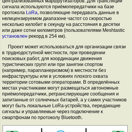
централизованных маршрутизаторов. Для трансляции
сигнала используются приёмопередатчики на базе
протокола
LoRa
, позволяющие передавать данные в
нелицензируемом диапазоне частот со скоростью
несколько килобит в секунду на расстояния в десятки
или даже сотни километров (пользователями Meshtastic
установлен
рекорд в 254 км).
Проект может использоваться для организации связи
в труднодоступной местности, при проведении
поисковых работ, для координации движения
туристических групп или при занятии спортом
(например, парапланеризмом) в местности без
инфраструктуры или в условиях плохого охвата
территории сотовыми операторами. В определённых
местах участниками могут размещаться автономные
приёмопередатчики, ретранслирующие сообщения и
запитанные от солнечных батарей, а у самих участников
могут быть локальные LoRa-устройства, передающие
сигналы и управляемые через подключение к
смартфонам по протоколу Bluetooth.