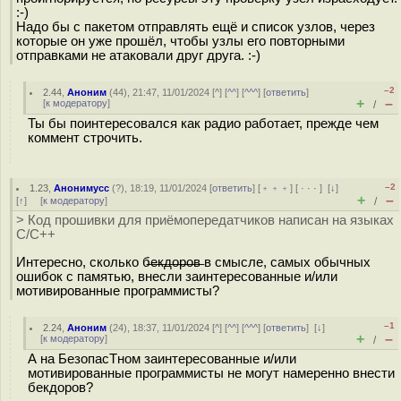
:-)
Надо бы с пакетом отправлять ещё и список узлов, через
которые он уже прошёл, чтобы узлы его повторными
отправками не атаковали друг друга. :-)
–2
2.44
,
Аноним
(
44
), 21:47, 11/01/2024 [
^
] [
^^
] [
^^^
] [
ответить
]
+
–
[
к модератору
]
/
Ты бы поинтересовался как радио работает, прежде чем
коммент строчить.
–2
1.23
,
Анонимусс
(
?
), 18:19, 11/01/2024 [
ответить
] [
﹢﹢﹢
] [
· · ·
]
[
↓
]
+
–
[
↑
] [
к модератору
]
/
> Код прошивки для приёмопередатчиков написан на языках
С/С++
Интересно, сколько б̶е̶к̶д̶о̶р̶о̶в̶ в смысле, самых обычных
ошибок с памятью, внесли заинтересованные и/или
мотивированные программисты?
–1
2.24
,
Аноним
(
24
), 18:37, 11/01/2024 [
^
] [
^^
] [
^^^
] [
ответить
]
[
↓
]
+
–
[
к модератору
]
/
А на БезопасТном заинтересованные и/или
мотивированные программисты не могут намеренно внести
бекдоров?