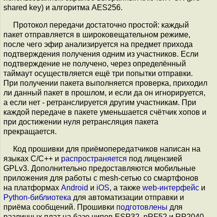
shared key) и алгоритма AES256.
Протокол передачи достаточно простой: каждый
пакет отправляется в широковещательном режиме,
после чего эфир анализируется на предмет прихода
подтверждения получения одним из участников. Если
подтверждение не получено, через определённый
таймаут осуществляется ещё три попытки отправки.
При получении пакета выполняется проверка, приходил
ли данный пакет в прошлом, и если да он игнорируется,
а если нет - ретранслируется другим участникам. При
каждой передаче в пакете уменьшается счётчик хопов и
при достижении нуля ретрансляция пакета
прекращается.
Код прошивки для приёмопередатчиков написан на
языках С/С++ и
распространяется
под лицензией
GPLv3. Дополнительно предоставляются мобильные
приложения для работы с mesh-сетью со смартфонов
на платформах
Android
и
iOS
, а также
web-интерфейс
и
Python-библиотека
для автоматизации отправки и
приёма сообщений. Прошивки
подготовлены
для
различных плат на базе чипов ESP32, nRF52 и RP2040,