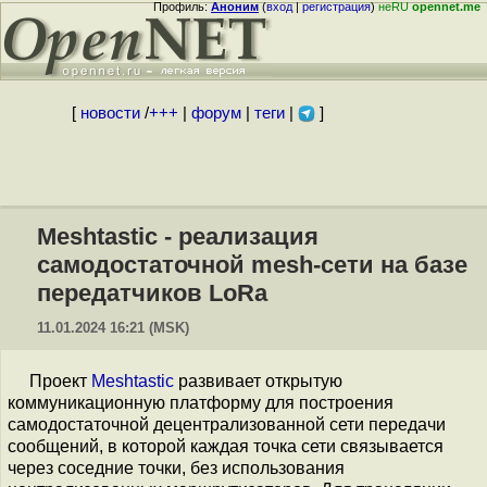
Профиль:
Аноним
(
вход
|
регистрация
)
неRU
opennet.me
[
новости
/
+++
|
форум
|
теги
|
]
Meshtastic - реализация
самодостаточной mesh-сети на базе
передатчиков LoRa
11.01.2024 16:21 (MSK)
Проект
Meshtastic
развивает открытую
коммуникационную платформу для построения
самодостаточной децентрализованной сети передачи
сообщений, в которой каждая точка сети связывается
через соседние точки, без использования