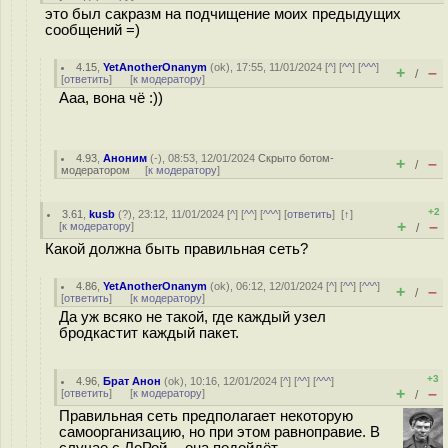
это был сакразм на подчищение моих предыдущих
сообщений =)
4.15
,
YetAnotherOnanym
(
ok
), 17:55, 11/01/2024 [
^
] [
^^
] [
^^^
]
+
–
/
[
ответить
]
[
к модератору
]
Ааа, вона чё :))
4.93
,
Аноним
(
-
), 08:53, 12/01/2024
Скрыто ботом-
+
–
/
модератором
[
к модератору
]
+2
3.61
,
kusb
(
?
), 23:12, 11/01/2024 [
^
] [
^^
] [
^^^
] [
ответить
]
[
↑
]
+
–
[
к модератору
]
/
Какой должна быть правильная сеть?
4.86
,
YetAnotherOnanym
(
ok
), 06:12, 12/01/2024 [
^
] [
^^
] [
^^^
]
+
–
/
[
ответить
]
[
к модератору
]
Да уж всяко не такой, где каждый узел
бродкастит каждый пакет.
+3
4.96
,
Брат Анон
(
ok
), 10:16, 12/01/2024 [
^
] [
^^
] [
^^^
]
+
–
[
ответить
]
[
к модератору
]
/
Правильная сеть предполагает некоторую
самоорганизацию, но при этом равноправие. В