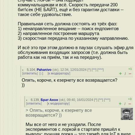
случае с ЛоРой -- она подойдёт
коммунальщикам и всё. Скорость передачи 200
бит\сек (НЕ БАЙТ), ещё и без гарантии доставки --
такое себе удовольствие.
Правильная сеть должна состоять из трёх фаз:
1) ненаправленное вещание -- поиск ендпоинтов
2) направленное построение маршрута
3) скоростная передача по указанному направлению.
И всё это при этом должно в паузах слушать эфир для
обслуживания входящих запросов (т.е. должна быть
работа как на приём, так и на передачу).
+1
5.104
,
Pahanivo
(
ok
), 12:34, 12/01/2024 [
^
] [
^^
] [
^^^
]
+
–
[
ответить
]
[
↓
] [
к модератору
]
/
Опять, короче, к езернету все возвращается?
))
+3
6.139
,
Брат Анон
(
ok
), 09:40, 16/01/2024 [
^
] [
^^
] [
^^^
]
+
–
[
ответить
]
[
к модератору
]
/
> Опять, короче, к езернету все
возвращается? ))
Мы все от него и не уходили. После
экспериментов с лоркой в стартапе пришёл к
выводу: лучшая лорка -- это тариф для IoT в виде