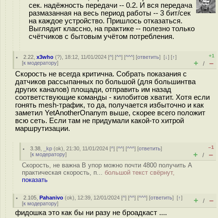
сек. надёжность передачи -- 0.2. И вся передача
размазанная на весь период работы -- 3 бит/сек
на каждое устройство. Пришлось отказаться.
Выглядит классно, на практике -- полезно только
счётчиков с бытовым учётом потребления.
+1
2.22
,
x3who
(
?
), 18:12, 11/01/2024 [
^
] [
^^
] [
^^^
] [
ответить
]
[
↓
] [
↑
]
+
–
[
к модератору
]
/
Скорость не всегда критична. Собрать показания с
датчиков рассыпанных по большой (для большинтва
других каналов) площади, отправить им назад
соответствующие команды - килобитов хватит. Хотя если
гонять mesh-трафик, то да, получается избыточно и как
заметил YetAnotherOnanym выше, скорее всего положит
всю сеть. Если там не придумали какой-то хитрой
маршрутизации.
–1
3.38
,
_kp
(
ok
), 21:30, 11/01/2024 [
^
] [
^^
] [
^^^
] [
ответить
]
+
–
[
к модератору
]
/
Скорость, не важна В упор можно почти 4800 получить А
практическая скорость, п...
большой текст свёрнут,
показать
2.105
,
Pahanivo
(
ok
), 12:39, 12/01/2024 [
^
] [
^^
] [
^^^
] [
ответить
]
[
↑
]
+
–
/
[
к модератору
]
фидошка это как бы ни разу не броадкаст ....