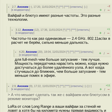
–2
2.7
,
Аноним
(
-
), 17:20, 11/01/2024 [
^
] [
^^
] [
^^^
] [
ответить
]
[
↓
]
+
–
[
к модератору
]
/
Вайфай и блютуз имеют разные частоты. Это разные
технологии.
+1
3.12
,
Аноним
(
12
), 17:36, 11/01/2024 [
^
] [
^^
] [
^^^
] [
ответить
]
+
–
[
к модератору
]
/
Частоты-то как раз одинаковые — 2.4 GHz. 802.11ac/ax в
расчет не берём, сильно меньше дальность.
4.20
,
Аноним
(
20
), 18:04, 11/01/2024 [
^
] [
^^
] [
^^^
] [
ответить
]
+
–
/
[
к модератору
]
для full-mesh чем больше затухание - тем лучше.
Мощность передатчика нарастить можно, когда нужно
достучаться до более удалённого узла. А вот когда
стучишься до ближних, чем больше затухание - тем
меньше помех в эфире.
+11
2.9
,
Аноним
(
9
), 17:22, 11/01/2024 [
^
] [
^^
] [
^^^
] [
ответить
]
[
↓
] [
↑
]
+
–
[
к модератору
]
/
> А что мешает сделать так же с вайфаем или блютусом в
режиме монитора?
LoRa от слов Long Range а ваши вайфаи за стеной не
ловят а хотя бы на километр нужны прямая видимость и