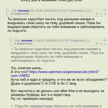
–1
2.52
,
Аноним
(
52
), 22:08, 11/01/2024 [
^
] [
^^
] [
^^^
] [
ответить
]
[
↓
] [
↑
]
+
–
[
к модератору
]
/
Ты реально задолбал писать под разными никами и
вкидывать свою шизу на тему дыpявой cишки. Пора бы
модераторам обратить на тебя внимание и заблокировать
по подсети.
–1
3.64
,
Аноним
(
-
), 00:05, 12/01/2024 [
^
] [
^^
] [
^^^
] [
ответить
]
[
↓
]
+
–
[
к модератору
]
/
> Ты реально задолбал писать под разными никами и
вкидывать свою шизу на тему дыpявой cишки. Пора бы
модераторам обратить на тебя внимание и
заблокировать по подсети.
Угу, конечно шиза...
А это что?
https://www.opennet.ru/opennews/art.shtml?
num=59852
Куча либ и ядро в предачу, и что же их всех объединяет?
Дыры и дыряшка! C in CVE is for C lang.
Вот научитесь не делать use-after-free и не выходить за
размеры буфера, вот я и перестану.
Ну т.е. примерно никогда)
> Пора бы модераторам обратить на тебя внимание и