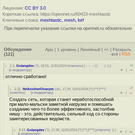
Лицензия:
CC BY 3.0
Короткая ссылка: https://opennet.ru/60423-meshtastic
Ключевые слова:
meshtastic
,
mesh
,
lorf
При перепечатке указание ссылки на opennet.ru обязательно
Обсуждение
Ajax
|
1 уровень
|
Линейный
|
+/-
|
Раскрыть
(121)
всё
|
RSS
+1
1.1
,
Golangdev
(
?
), 16:51, 11/01/2024 [
ответить
] [
﹢﹢﹢
] [
· · ·
]
[
↓
]
+
–
[
к модератору
]
/
отлично сработано!
–7
2.11
,
YetAnotherOnanym
(
ok
), 17:34, 11/01/2024 [
^
] [
^^
] [
^^^
]
+
–
[
ответить
]
[
к модератору
]
/
Создать сеть, которая станет неработоспособной
при мало-мальски заметной нагрузке и помешать
созданию чего-то более эффективного, застолбив
нишу - это, действительно, сильный ход со стороны
заинтересованных ведомств.
3.13
,
Golangdev
(
?
), 17:36, 11/01/2024 [
^
] [
^^
] [
^^^
] [
ответить
]
[
↓
]
+
–
/
[
к модератору
]