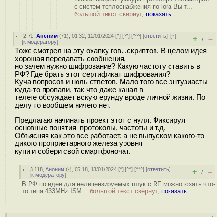
с систем теплоснабжения по lora Вы т...
большой текст свёрнут,
показать
2.71
,
Аноним
(
71
), 01:32, 12/01/2024 [
^
] [
^^
] [
^^^
] [
ответить
]
[
↑
]
+
–
/
[
к модератору
]
Тоже смотрел на эту охапку гов...скриптов. В целом идея
хорошая передавать сообщения,
но зачем нужно шифрование? Какую частоту ставить в
РФ? Где брать этот сертификат шифрования?
Куча вопросов и ноль ответов. Мало того все энтузиасты
куда-то пропали, так что даже канал в
телеге обсуждает вскую ерунду вроде личной жизни. По
делу то вообщем ничего нет.
Предлагаю начинать проект этот с нуля. Фиксируя
основные понятия, протоколы, частоты и т.д.
Объясняя как это все работает, а не выпуском какого-то
дикого проприетарного железа уровня
купи и собери свой смартфоночат.
3.118
,
Аноним
(
-
), 05:18, 13/01/2024 [
^
] [
^^
] [
^^^
] [
ответить
]
+
–
/
[
к модератору
]
В РФ по идее для нелицензируемых штук с RF можно юзать что-
то типа 433MHz ISM...
большой текст свёрнут,
показать