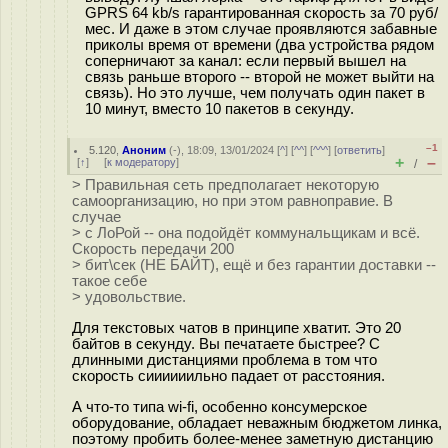
GPRS 64 kb/s гарантированная скорость за 70 руб/
мес. И даже в этом случае проявляются забавные
приколы время от времени (два устройства рядом
соперничают за канал: если первый вышел на
связь раньше второго -- второй не может выйти на
связь). Но это лучше, чем получать один пакет в
10 минут, вместо 10 пакетов в секунду.
–1
5.120
,
Аноним
(
-
), 18:09, 13/01/2024 [
^
] [
^^
] [
^^^
] [
ответить
]
+
–
[
↑
] [
к модератору
]
/
> Правильная сеть предполагает некоторую
самоорганизацию, но при этом равноправие. В
случае
> с ЛоРой -- она подойдёт коммунальщикам и всё.
Скорость передачи 200
> бит\сек (НЕ БАЙТ), ещё и без гарантии доставки --
такое себе
> удовольствие.
Для текстовых чатов в принципе хватит. Это 20
байтов в секунду. Вы печатаете быстрее? С
длинными дистанциями проблема в том что
скорость сиииииильно падает от расстояния.
А что-то типа wi-fi, особенно консумерское
оборудование, обладает неважным бюджетом линка,
поэтому пробить более-менее заметную дистанцию