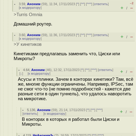
–2
3.59
,
Аноним
(
59
), 11:34, 17/11/2023 [
^
] [
^^
] [
^^^
] [
ответить
]
+
–
[
к модератору
]
/
>Turris Omnia
Домашний роутер.
3.60
,
Аноним
(
59
), 11:36, 17/11/2023 [
^
] [
^^
] [
^^^
] [
ответить
]
+
–
/
[
к модератору
]
>У кинетиков
Кинетиками предлагаешь заменить что, Циски или
Микроты?
4.64
,
Аноним
(
46
), 12:32, 17/11/2023 [
^
] [
^^
] [
^^^
] [
ответить
]
+
–
/
[
↓
] [
к модератору
]
Асусы и тплинки. Зачем в конторах кинетики? Там, всё
же, многие функции ограничены. Например, IPSec, там
не смог что-то (не помню подробностей - кажется две
разные сети в один туннель), что удалось наворотить
на микротике.
5.136
,
Аноним
(
59
), 21:14, 17/11/2023 [
^
] [
^^
] [
^^^
]
+
–
/
[
ответить
]
[
к модератору
]
В конторах в которых я работал были Циски и
Микроты.
4.119
,
НеАнонимЪ
(
?
), 16:59, 17/11/2023 [
^
] [
^^
] [
^^^
]