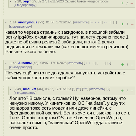
2.20
,
оврт
(
?
), 02:27, 17/11/2023
Скрыто ботом-модератором
+
–
/
[
к модератору
]
1.14
,
anonymous
(
??
), 01:58, 17/11/2023 [
ответить
] [
﹢﹢﹢
] [
· · ·
]
[
↑
]
+
–
/
[
к модератору
]
какая то череда странных закидонов, в прошлой забыли
ветку ipq40xx скомпилировать, тут на лету срочно после 1
даже не объявив релиза 2 забацали, и этот 2 релиз
подписали не тем ключом (как снапшот вместо релизного).
Раньше такого не было.
1.45
,
Аноним
(
45
), 08:07, 17/11/2023 [
ответить
] [
﹢﹢﹢
] [
· · ·
]
[
↓
]
+
–
/
[
к модератору
]
Почему ещё никто не догадался выпускать устройства с
сабжем под капотом из коробки?
2.49
,
Аноним
(
46
), 08:32, 17/11/2023 [
^
] [
^^
] [
^^^
] [
ответить
]
[
↓
]
+
–
/
[
к модератору
]
Лолшто? В смысле, с голым? Ну, наверное, потому что
ненужно никому. У кинетиков их ОС "на базе", у других
вендоров тоже есть модели или даже линейки, с
брендированной openwrt. Если хочется ызысков - то есть
Turris Omnia, в кортом OS тоже based on OpenWrt, но,
насколько помню, "ванильная" OpenWrt туда ставится
очень просто.