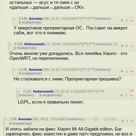
остальных — асус и тп-линк с их
«дальше→дальше→дальше→ОК».
3.134
,
Аноним
(
59
), 21:12, 17/11/2023 [
^
] [
^^
] [
^^^
] [
ответить
]
+
–
/
[
к модератору
]
У микротиков проприетарная ОС. Поставит на микрот
сабж, вот это я понимаю.
2.118
,
НеАнонимЪ
(
?
), 16:56, 17/11/2023 [
^
] [
^^
] [
^^^
] [
ответить
]
[
↑
]
+
–
/
[
к модератору
]
Очень многие уже догадались. Вся линейка Xiaomi - это
OpenWRT, но перепиленная.
3.135
,
Аноним
(
59
), 21:13, 17/11/2023 [
^
] [
^^
] [
^^^
] [
ответить
]
+
–
/
[
к модератору
]
Не сталкивался с ними. Проприетарная прошивка?
–1
4.137
,
НеАнонимЪ
(
?
), 22:32, 17/11/2023 [
^
] [
^^
] [
^^^
]
+
–
[
ответить
]
[
к модератору
]
/
LGPL, если я правильно понял.
1.56
,
Аноним
(
56
), 09:11, 17/11/2023 [
ответить
] [
﹢﹢﹢
] [
· · ·
]
[
↓
] [
↑
]
+
–
/
[
к модератору
]
И опять забили на фикс Xiaomi Mi 4A Gigabit edition. Баг
зарепорчен, фикс известен и даже патч предложен, но воз и