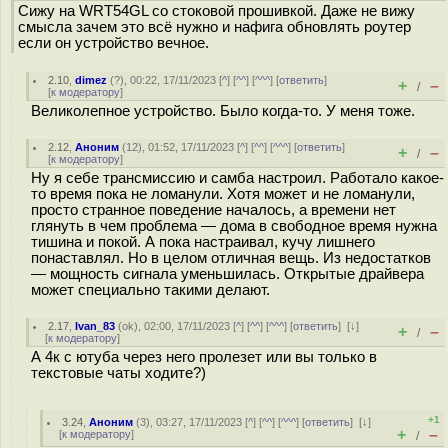
Сижу на WRT54GL со стоковой прошивкой. Даже не вижу
смысла зачем это всё нужно и нафига обновлять роутер
если он устройство вечное.
2.10
,
dimez
(
?
), 00:22, 17/11/2023 [
^
] [
^^
] [
^^^
] [
ответить
]
+
–
/
[
к модератору
]
Великолепное устройство. Было когда-то. У меня тоже.
2.12
,
Аноним
(
12
), 01:52, 17/11/2023 [
^
] [
^^
] [
^^^
] [
ответить
]
+
–
/
[
к модератору
]
Ну я себе трансмиссию и самба настроил. Работало какое-
то время пока не ломанули. Хотя может и не ломанули,
просто странное поведение началось, а времени нет
глянуть в чем проблема — дома в свободное время нужна
тишина и покой. А пока настраивал, кучу лишнего
понаставлял. Но в целом отличная вещь. Из недостатков
— мощность сигнала уменьшилась. Открытые драйвера
может специально такими делают.
2.17
,
Ivan_83
(
ok
), 02:00, 17/11/2023 [
^
] [
^^
] [
^^^
] [
ответить
]
[
↓
]
+
–
/
[
к модератору
]
А 4к с ютуба через него пролезет или вы только в
текстовые чаты ходите?)
+1
3.24
,
Аноним
(
3
), 03:27, 17/11/2023 [
^
] [
^^
] [
^^^
] [
ответить
]
[
↓
]
+
–
[
к модератору
]
/