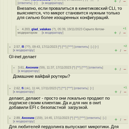
+
–
/
[
ответить
]
[
↑
] [
к модератору
]
Внезапно, если провалиться в кинетиковский CLI, то
выясняется, что микрот становится нужным только
для сильно более изощренных конфигураций.
+1
4.203
,
glad_valakas
(
?
), 05:39, 19/11/2023
Скрыто ботом-
+
–
модератором
[
к модератору
]
/
+2
2.57
,
Я
(
??
), 09:43, 17/11/2023 [
^
] [
^^
] [
^^^
] [
ответить
]
[
↓
] [
↑
]
+
–
[
к модератору
]
/
Gl-inet делает
3.61
,
Аноним
(
59
), 11:37, 17/11/2023 [
^
] [
^^
] [
^^^
] [
ответить
]
+
–
/
[
к модератору
]
Домашние вайфай роутеры?
+1
2.62
,
fi
(
ok
), 11:44, 17/11/2023 [
^
] [
^^
] [
^^^
] [
ответить
]
[
↑
]
+
–
[
к модератору
]
/
делают, делают - просто они локально продают по
подписке своим клиентам. Да и для них в owrt
добавили EFI с безопастной загрузкой.
2.89
,
Аноним
(
159
), 14:45, 17/11/2023 [
^
] [
^^
] [
^^^
] [
ответить
]
[
↓
]
+
–
/
[
к модератору
]
Для любителей пердолинга выпускают микротики. Для