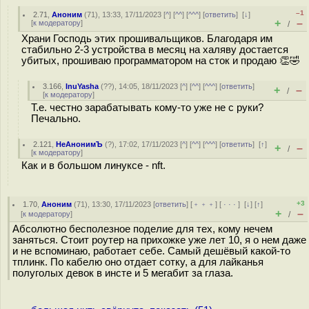
–1
2.71
,
Аноним
(
71
), 13:33, 17/11/2023 [
^
] [
^^
] [
^^^
] [
ответить
]
[
↓
]
+
–
[
к модератору
]
/
Храни Господь этих прошивальщиков. Благодаря им
стабильно 2-3 устройства в месяц на халяву достается
убитых, прошиваю программатором на сток и продаю 👏🤣
3.166
,
InuYasha
(
??
), 14:05, 18/11/2023 [
^
] [
^^
] [
^^^
] [
ответить
]
+
–
/
[
к модератору
]
Т.е. честно зарабатывать кому-то уже не с руки?
Печально.
2.121
,
НеАнонимЪ
(
?
), 17:02, 17/11/2023 [
^
] [
^^
] [
^^^
] [
ответить
]
[
↑
]
+
–
/
[
к модератору
]
Как и в большом линуксе - nft.
+3
1.70
,
Аноним
(
71
), 13:30, 17/11/2023 [
ответить
] [
﹢﹢﹢
] [
· · ·
]
[
↓
] [
↑
]
+
–
[
к модератору
]
/
Абсолютно бесполезное поделие для тех, кому нечем
заняться. Стоит роутер на прихожке уже лет 10, я о нем даже
и не вспоминаю, работает себе. Самый дешёвый какой-то
тплинк. По кабелю оно отдает сотку, а для лайканья
полуголых девок в инсте и 5 мегабит за глаза.