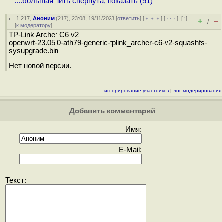
....большая нить свёрнута, показать (51)
1.217
,
Аноним
(
217
), 23:08, 19/11/2023 [
ответить
] [
﹢﹢﹢
] [
· · ·
]
[
↑
]
+
–
/
[
к модератору
]
TP-Link Archer C6 v2
openwrt-23.05.0-ath79-generic-tplink_archer-c6-v2-squashfs-
sysupgrade.bin
Нет новой версии.
игнорирование участников
|
лог модерирования
Добавить комментарий
Имя:
E-Mail:
Текст: