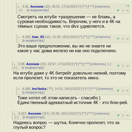
+1
4.41
,
Аноним
(
42
), 06:51, 17/11/2023 [
^
] [
^^
] [
^^^
] [
ответить
]
+
–
[
↑
] [
к модератору
]
/
Смотреть на ютубе +разрешение — не блажь, а
суровая необходимость. Впрочем, у него и в 4К на
тёмных сценах такое, что divx удивляется.
4.155
,
Ivan_83
(
ok
), 01:39, 18/11/2023 [
^
] [
^^
] [
^^^
] [
ответить
]
+
–
/
[
к модератору
]
Это ваше предположение, вы же не знаете ни
какое у нас дома железо ни как оно подключено.
3.36
,
Аноним
(
25
), 03:57, 17/11/2023 [
^
] [
^^
] [
^^^
] [
ответить
]
[
↓
]
+
–
/
[
↑
] [
к модератору
]
На ютубе даже у 4K битрейт довольно низкий, поэтому
если пролезет, то это не показатель имхо.
4.165
,
InuYasha
(
??
), 14:01, 18/11/2023 [
^
] [
^^
] [
^^^
] [
ответить
]
+
–
/
[
к модератору
]
Тоже хотел об этом написать - спасибо )
Единственный адекватный источник 4К - это блю-рей.
3.157
,
Аноним
(
157
), 02:48, 18/11/2023 [
^
] [
^^
] [
^^^
] [
ответить
]
+
–
/
[
↑
] [
к модератору
]
Надеюсь вопрос — шутка. Конечно пролезет, что за
глупый вопрос?