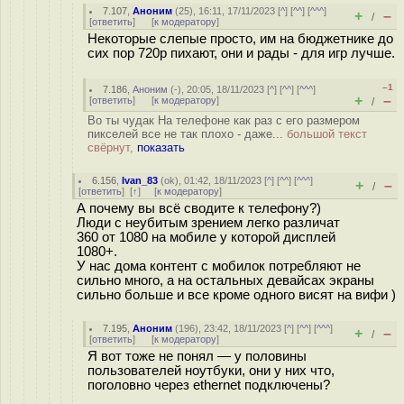
7.107
,
Аноним
(
25
), 16:11, 17/11/2023 [
^
] [
^^
] [
^^^
]
+
–
/
[
ответить
]
[
к модератору
]
Некоторые слепые просто, им на бюджетнике до
сих пор 720p пихают, они и рады - для игр лучше.
–1
7.186
,
Аноним
(
-
), 20:05, 18/11/2023 [
^
] [
^^
] [
^^^
]
+
–
[
ответить
]
[
к модератору
]
/
Во ты чудак На телефоне как раз с его размером
пикселей все не так плохо - даже...
большой текст
свёрнут,
показать
6.156
,
Ivan_83
(
ok
), 01:42, 18/11/2023 [
^
] [
^^
] [
^^^
]
+
–
/
[
ответить
]
[
↑
] [
к модератору
]
А почему вы всё сводите к телефону?)
Люди с неубитым зрением легко различат
360 от 1080 на мобиле у которой дисплей
1080+.
У нас дома контент с мобилок потребляют не
сильно много, а на остальных девайсах экраны
сильно больше и все кроме одного висят на вифи )
7.195
,
Аноним
(
196
), 23:42, 18/11/2023 [
^
] [
^^
] [
^^^
]
+
–
/
[
ответить
]
[
к модератору
]
Я вот тоже не понял — у половины
пользователей ноутбуки, они у них что,
поголовно через ethernet подключены?