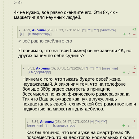
> 4к
4к не нужно, всё равно скейлите его. Эти 8к, 4к -
маркетинг для неумных людей.
+2
4.29
,
Аноним
(
25
), 03:33, 17/11/2023 [
^
] [
^^
] [
^^^
] [
ответить
]
+
–
[
↓
] [
к модератору
]
/
> всё равно скейлите его
Я понимаю, что на твой бомжефон не завезли 4K, но
других зачем по себе судишь?
–1
5.31
,
Аноним
(
3
), 03:38, 17/11/2023 [
^
] [
^^
] [
^^^
] [
ответить
]
+
–
[
к модератору
]
/
Начнём с того, что тыкать будете своей жене,
неуважаемый. А закончим тем, что на телефоне
больше 360p видео смотреть в принципе
бессмысленно из-за физического размера экрана.
Так что Ваш вскyкaрек как пyк в лужу, лишь
похвастались своей технической безграмотностью и
падкостью на маркетинг для дeбилов.
–1
6.34
,
Аноним
(
25
), 03:47, 17/11/2023 [
^
] [
^^
] [
^^^
]
+
–
[
ответить
]
[
↓
] [
к модератору
]
/
Как бы логично, что коли уже на смартфонах 4K
повсеместно, то на десктопах нормальных людей