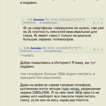
и подавно.
+1
7.75
,
Аноним
(
75
), 13:44, 17/11/2023 [
^
] [
^^
] [
^^^
]
+
–
[
ответить
]
[
к модератору
]
/
4k на смартфонах совершенно не нужно, там уже
на 2k плотность пикселей максимальная для
глаза. 4k имеет смысл только на реально
больших экранах телевизоров.
6.48
,
Аноним
(
46
), 08:28, 17/11/2023 [
^
] [
^^
] [
^^^
]
+
–
/
[
ответить
]
[
↓
] [
↑
] [
к модератору
]
>тыкать
Добро пожаловать в Интернет! Я вижу, вы тут
недавно.
>на телефоне больше 360p видео смотреть в
принципе бессмысленно
Даже на моём не самом топовом телефоне,
купленном почти четыре года назад, разрешение
экрана 1080x2400. Я на нём твоё 360p просто не
увижу илл наоборот все пиксели пересчитать
смогу, если оно на весь экран растянется.