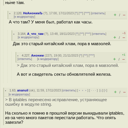
ныне там.
2.120
,
НеАнонимЪ
(
?
), 17:00, 17/11/2023 [
^
] [
^^
] [
^^^
] [
ответить
]
+
–
/
[
к модератору
]
А что там? У меня был, работал как часы.
–1
3.164
,
А_что_там
(
?
), 13:48, 18/11/2023 [
^
] [
^^
] [
^^^
] [
ответить
]
+
–
[
к модератору
]
/
Дак это старый китайский хлам, пора в мавзолей.
+1
4.227
,
Аноним
(
227
), 19:00, 21/11/2023 [
^
] [
^^
] [
^^^
]
+
–
[
ответить
]
[
к модератору
]
/
> Дак это старый китайский хлам, пора в мавзолей.
А вот и свидетель секты обновлятелей железа.
1.63
,
ananuil
(
ok
), 11:59, 17/11/2023 [
ответить
] [
﹢﹢﹢
] [
· · ·
]
[
↓
] [
↑
]
+
–
/
[
к модератору
]
> В iptables перенесено исправление, устраняющее
ошибку в модуле string.
На сколько я помню в прошлой версии выкидывали iptables,
из-за чего много пакетов перестали работать. Что опять
завезли?