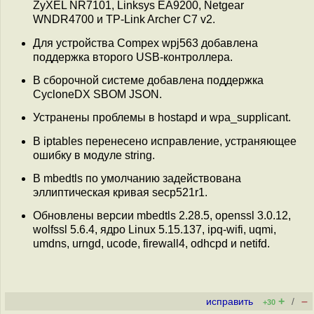
ZyXEL NR7101, Linksys EA9200, Netgear
WNDR4700 и TP-Link Archer C7 v2.
Для устройства Compex wpj563 добавлена
поддержка второго USB-контроллера.
В сборочной системе добавлена поддержка
CycloneDX SBOM JSON.
Устранены проблемы в hostapd и wpa_supplicant.
В iptables перенесено исправление, устраняющее
ошибку в модуле string.
В mbedtls по умолчанию задействована
эллиптическая кривая secp521r1.
Обновлены версии mbedtls 2.28.5, openssl 3.0.12,
wolfssl 5.6.4, ядро Linux 5.15.137, ipq-wifi, uqmi,
umdns, urngd, ucode, firewall4, odhcpd и netifd.
+
–
исправить
/
+30