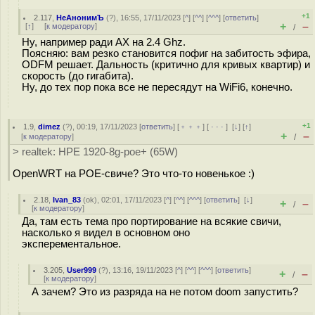
+1
2.117
,
НеАнонимЪ
(
?
), 16:55, 17/11/2023 [
^
] [
^^
] [
^^^
] [
ответить
]
+
–
[
↑
] [
к модератору
]
/
Ну, например ради AX на 2.4 Ghz.
Поясняю: вам резко становится пофиг на забитость эфира,
ODFM решает. Дальность (критично для кривых квартир) и
скорость (до гигабита).
Ну, до тех пор пока все не пересядут на WiFi6, конечно.
+1
1.9
,
dimez
(
?
), 00:19, 17/11/2023 [
ответить
] [
﹢﹢﹢
] [
· · ·
]
[
↓
] [
↑
]
+
–
[
к модератору
]
/
> realtek: HPE 1920-8g-poe+ (65W)
OpenWRT на POE-свиче? Это что-то новенькое :)
2.18
,
Ivan_83
(
ok
), 02:01, 17/11/2023 [
^
] [
^^
] [
^^^
] [
ответить
]
[
↓
]
+
–
/
[
к модератору
]
Да, там есть тема про портирование на всякие свичи,
насколько я видел в основном оно
эксперементальное.
3.205
,
User999
(
?
), 13:16, 19/11/2023 [
^
] [
^^
] [
^^^
] [
ответить
]
+
–
/
[
к модератору
]
А зачем? Это из разряда на не потом doom запустить?