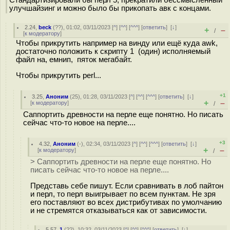
Стандартизировали бы перл 5, прекратили бессмысленный
улучшайзинг и можно было бы прикопать авк с концами.
2.24
,
beck
(
??
), 01:02, 03/11/2023 [
^
] [
^^
] [
^^^
] [
ответить
]
[
↓
]
+
–
/
[
к модератору
]
Чтобы прикрутить например на винду или ещё куда awk,
достаточно положить к скрипту 1 (один) исполняемый
файл на, емнип, пяток мегабайт.
Чтобы прикрутить perl...
+1
3.25
,
Аноним
(
25
), 01:28, 03/11/2023 [
^
] [
^^
] [
^^^
] [
ответить
]
[
↓
]
+
–
[
к модератору
]
/
Саппортить древности на перле еще понятно. Но писать
сейчас что-то новое на перле....
+3
4.32
,
Аноним
(
-
), 02:34, 03/11/2023 [
^
] [
^^
] [
^^^
] [
ответить
]
[
↓
]
+
–
[
к модератору
]
/
> Саппортить древности на перле еще понятно. Но
писать сейчас что-то новое на перле....
Представь себе пишут. Если сравнивать в лоб пайтон
и перл, то перл выигрывает по всем пунктам. Не зря
его поставляют во всех дистрибутивах по умолчанию
и не стремятся отказываться как от зависимости.
5.57
,
1
(
??
), 10:32, 03/11/2023 [
^
] [
^^
] [
^^^
] [
ответить
]
[
↓
]