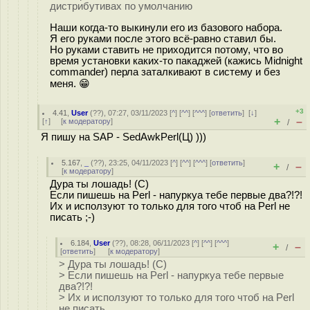
дистрибутивах по умолчанию
Наши когда-то выкинули его из базового набора.
Я его руками после этого всё-равно ставил бы.
Но руками ставить не приходится потому, что во
время установки каких-то пакаджей (кажись Midnight
commander) перла заталкивают в систему и без
меня. 😁
+3
4.41
,
User
(
??
), 07:27, 03/11/2023 [
^
] [
^^
] [
^^^
] [
ответить
]
[
↓
]
+
–
[
↑
] [
к модератору
]
/
Я пишу на SAP - SedAwkPerl(Ц) )))
5.167
,
_
(
??
), 23:25, 04/11/2023 [
^
] [
^^
] [
^^^
] [
ответить
]
+
–
/
[
к модератору
]
Дура ты лошадь! (C)
Если пишешь на Perl - напуркуа тебе первые два?!?!
Их и исползуют то только для того чтоб на Perl не
писать ;-)
6.184
,
User
(
??
), 08:28, 06/11/2023 [
^
] [
^^
] [
^^^
]
+
–
/
[
ответить
]
[
к модератору
]
> Дура ты лошадь! (C)
> Если пишешь на Perl - напуркуа тебе первые
два?!?!
> Их и исползуют то только для того чтоб на Perl
не писать