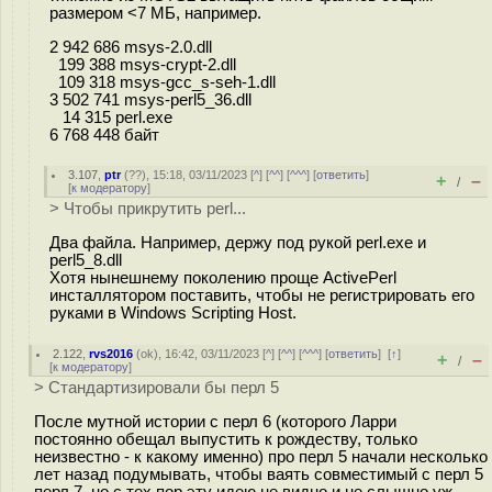
размером <7 МБ, например.
2 942 686 msys-2.0.dll
199 388 msys-crypt-2.dll
109 318 msys-gcc_s-seh-1.dll
3 502 741 msys-perl5_36.dll
14 315 perl.exe
6 768 448 байт
3.107
,
ptr
(
??
), 15:18, 03/11/2023 [
^
] [
^^
] [
^^^
] [
ответить
]
+
–
/
[
к модератору
]
> Чтобы прикрутить perl...
Два файла. Например, держу под рукой perl.exe и
perl5_8.dll
Хотя нынешнему поколению проще ActivePerl
инсталлятором поставить, чтобы не регистрировать его
руками в Windows Scripting Host.
2.122
,
rvs2016
(
ok
), 16:42, 03/11/2023 [
^
] [
^^
] [
^^^
] [
ответить
]
[
↑
]
+
–
/
[
к модератору
]
> Стандартизировали бы перл 5
После мутной истории с перл 6 (которого Ларри
постоянно обещал выпустить к рождеству, только
неизвестно - к какому именно) про перл 5 начали несколько
лет назад подумывать, чтобы ваять совместимый с перл 5
перл 7, но с тех пор эту идею не видно и не слышно уж.