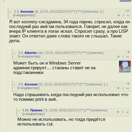
+17
2.3
,
Аноним
(
3
), 22:43, 02/11/2023 [
^
] [
^^
] [
^^^
] [
ответить
]
[
↓
]
+
–
[
к модератору
]
/
Я вот коллегу-сисадмина, 34 года парню, спросил, когда он
последний раз awk'ом пользовался. Говорит, не далее как
вчера IP клиента в логах искал. Спросил сразу, а про LISP
знает. Он ответил даже слова такого не слышал. Такие
дела.
–5
3.4
,
Albertio
(
ok
), 22:51, 02/11/2023 [
^
] [
^^
] [
^^^
] [
ответить
]
+
–
[
к модератору
]
/
Может быть он и Windows Server
администрирует… стаканы ставит не на
подстаканники
+9
3.5
,
Аноним
(
5
), 22:51, 02/11/2023 [
^
] [
^^
] [
^^^
] [
ответить
]
[
↓
]
+
–
[
к модератору
]
/
Надо спрашивать когда последний раз использовал что-
то помимо print в awk.
4.85
,
Пряник
(
?
), 13:08, 03/11/2023 [
^
] [
^^
] [
^^^
] [
ответить
]
+
–
/
[
к модератору
]
Можно не использовать, но тогда придётся
использовать cut.