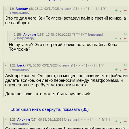
1.9
,
Аноним
(
8
), 23:12, 02/11/2023 [
ответить
] [
﹢﹢﹢
] [
· · ·
]
[
↓
] [
↑
]
+
–
/
[
к модератору
]
Это то для чего Кен Томпсон вставил пайп в третий юникс, а
не наоборот.
+1
2.156
,
Аноним
(
156
), 17:48, 04/11/2023 [
^
] [
^^
] [
^^^
] [
ответить
]
+
–
[
к модератору
]
/
Не путаете? Это не третий юникс вставил пайп а Кена
Томпсона?
+6
1.21
,
beck
(
??
), 00:53, 03/11/2023 [
ответить
] [
﹢﹢﹢
] [
· · ·
]
[
↓
] [
↑
]
+
–
[
к модератору
]
/
Awk прекрасен. Он прост, он мощен, он позволяет с файлами
делать всякое, он легко переносим между платформами, и
наконец он не требует установки и лёгок.
Даже не знаю, что может быть лучше awk.
....большая нить свёрнута, показать (35)
1.23
,
Аноним
(
23
), 00:58, 03/11/2023 [
ответить
] [
﹢﹢﹢
] [
· · ·
]
[
↓
] [
↑
]
+
–
/
[
к модератору
]