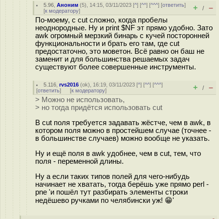
5.96
,
Аноним
(
5
), 14:15, 03/11/2023 [
^
] [
^^
] [
^^^
] [
ответить
]
+
–
/
[
к модератору
]
По-моему, с cut сложно, когда пробелы
неоднородные. Ну и print $NF эт прямо удобно. Зато
awk огромный мерзкий бинарь с кучей посторонней
функциональности и брать его там, где cut
предостаточно, это моветон. Всё равно он баш не
заменит и для большинства решаемых задач
существуют более совершенные инструменты.
5.116
,
rvs2016
(
ok
), 16:19, 03/11/2023 [
^
] [
^^
] [
^^^
]
+
–
/
[
ответить
]
[
к модератору
]
> Можно не использовать,
> но тогда придётся использовать cut
В cut поля требуется задавать жёстче, чем в awk, в
котором поля можно в простейшем случае (точнее -
в большинстве случаев) можно вообще не указать.
Ну и ещё поля в awk удобнее, чем в cut, тем, что
поля - переменной длины.
Ну а если таких типов полей для чего-нибудь
начинает не хватать, тогда берёшь уже прямо perl -
pne 'и пошёл тут разбирать элементы строки
недёшево ручками по челябински уж! 😁'