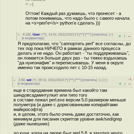
> ;-)
Оттож! Каждый раз думаешь, что пронесет - а
потом понимаешь, что надо было с самого начала
на <s>perl'е</s> python'е сделать )))
4.102
,
User
(
??
), 14:42, 03/11/2023 [
^
] [
^^
] [
^^^
] [
ответить
]
[
↑
]
+
–
/
[
к модератору
]
Я предполагаю, что "саппортить perl" все согласны, до
тех пор пока НИЧЕГО в рамках данного процесса
делать и не надо. Он работает - "ты поддерживаешь",
он ломается больше двух раз - ты тяжко вздыхаешь
"да нуигонафик" и переписываешь. У меня в округе
именно так происходило лет с 10-15 назад.
–1
3.50
,
wd
(
?
), 09:32, 03/11/2023 [
^
] [
^^
] [
^^^
] [
ответить
]
[
↓
] [
↑
]
+
–
[
к модератору
]
/
еще в стародавние времена был какойто там
шиндовсадминтулкит или типо того
в составе лежал perl.exe версии 5.0 размером меньше
полуметра (и даже с дорисованными копирайтами
майкрософта)
и, в целом, этого было очень даже достаточно, как
минимум для писания скриптов уровня awk/sed/grep
(даже нынешних)
до кучи, когда на дворе был perl 5.8, я захотел нечто