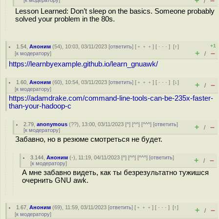
+
–
[
к модератору
]
/
Lesson Learned: Don’t sleep on the basics. Someone probably
solved your problem in the 80s.
+1
1.54
,
Аноним
(
54
), 10:03, 03/11/2023 [
ответить
] [
﹢﹢﹢
] [
· · ·
]
[
↑
]
+
–
[
к модератору
]
/
https://learnbyexample.github.io/learn_gnuawk/
1.60
,
Аноним
(
60
), 10:54, 03/11/2023 [
ответить
] [
﹢﹢﹢
] [
· · ·
]
[
↓
]
+
–
/
[
к модератору
]
https://adamdrake.com/command-line-tools-can-be-235x-faster-
than-your-hadoop-c
2.79
,
anonymous
(
??
), 13:00, 03/11/2023 [
^
] [
^^
] [
^^^
] [
ответить
]
+
–
/
[
к модератору
]
Забавно, но в резюме смотреться не будет.
3.144
,
Аноним
(
-
), 11:19, 04/11/2023 [
^
] [
^^
] [
^^^
] [
ответить
]
+
–
/
[
к модератору
]
А мне забавно видеть, как ты безрезультатно тужишся
очернить GNU awk.
1.67
,
Аноним
(
69
), 11:59, 03/11/2023 [
ответить
] [
﹢﹢﹢
] [
· · ·
]
[
↑
]
+
–
/
[
к модератору
]