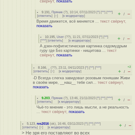
свёрнут,
показать
9.191
,
Пряник
(
?
), 10:14, 07/11/2023 [
^
] [
^^
] [
^^^
]
+
–
/
[
ответить
]
[
↑
] [
к модератору
]
Время движется, всё меняется ...
текст свёрнут,
показать
10.195
,
User
(
??
), 11:21, 07/11/2023 [
^
] [
^^
]
+
–
/
[
^^^
] [
ответить
]
[
к модератору
]
А дзен-пофигистическая картинка седомудрым
гуру где Без картинки - нищитова ...
текст
свёрнут,
показать
+2
8.166
,
_
(
??
), 23:11, 04/11/2023 [
^
] [
^^
] [
^^^
]
+
–
[
ответить
]
[
↑
] [
к модератору
]
/
-D Всегда слегка завидовал розовым поняшам Живи
в своём мире, __наш__ тебе сил...
текст свёрнут,
показать
9.203
,
Пряник
(
?
), 13:46, 21/11/2023 [
^
] [
^^
] [
^^^
]
+
–
/
[
ответить
]
[
к модератору
]
Чьё-то мнение - это лишь мысли, а не реальность
...
текст свёрнут,
показать
5.123
,
rvs2016
(
ok
), 16:46, 03/11/2023 [
^
] [
^^
] [
^^^
]
+
–
/
[
ответить
]
[
↑
] [
к модератору
]
> Не зря его поставляют во всех