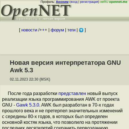
Профиль:
Аноним
(
вход
|
регистрация
)
неRU
opennet.me
[
новости
/
+++
|
форум
|
теги
|
]
Новая версия интерпретатора GNU
Awk 5.3
02.11.2023 22:30 (MSK)
После года разработки
представлен
новый выпуск
реализации языка программирования AWK от проекта
GNU -
Gawk 5.3.0
. AWK был разработан в 70-х годах
прошлого века и не претерпел значительных изменений
с середины 80-х годов, в которых был определен
основной костяк языка, что позволило на протяжении
последних десятилетий сохранить первозданную