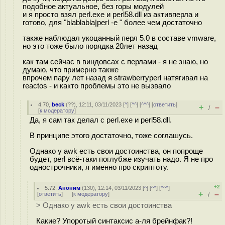
подобное актуальное, без горы модулей
и я просто взял perl.exe и perl58.dll из активперла и
готово, для "blablabla|perl -e " более чем достаточно
также наблюдал укоцанный перл 5.0 в составе vmware,
но это тоже было порядка 20лет назад
как там сейчас в виндовсах с перлами - я не знаю, но
думаю, что примерно также
впрочем пару лет назад я strawberryperl натягивал на
reactos - и както проблемы это не вызвало
4.70
,
beck
(
??
), 12:11, 03/11/2023 [
^
] [
^^
] [
^^^
] [
ответить
]
+
–
/
[
к модератору
]
Да, я сам так делал с perl.exe и perl58.dll.
В принципе этого достаточно, тоже соглашусь.
Однако у awk есть свои достоинства, он попроще
будет, perl всё-таки поглубже изучать надо. Я не про
однострочники, я именно про скриптоту.
+2
5.72
,
Аноним
(
130
), 12:14, 03/11/2023 [
^
] [
^^
] [
^^^
]
+
–
[
ответить
]
[
к модератору
]
/
> Однако у awk есть свои достоинства
Какие? Упоротый синтаксис а-ля брейнфак?!