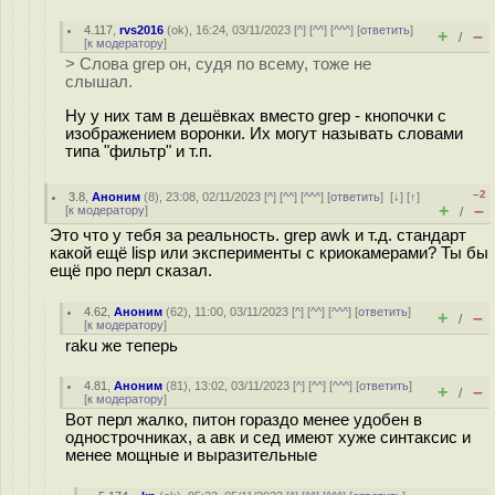
4.117
,
rvs2016
(
ok
), 16:24, 03/11/2023 [
^
] [
^^
] [
^^^
] [
ответить
]
+
–
/
[
к модератору
]
> Слова grep он, судя по всему, тоже не
слышал.
Ну у них там в дешёвках вместо grep - кнопочки с
изображением воронки. Их могут называть словами
типа "фильтр" и т.п.
–2
3.8
,
Аноним
(
8
), 23:08, 02/11/2023 [
^
] [
^^
] [
^^^
] [
ответить
]
[
↓
] [
↑
]
+
–
[
к модератору
]
/
Это что у тебя за реальность. grep awk и т.д. стандарт
какой ещё lisp или эксперименты с криокамерами? Ты бы
ещё про перл сказал.
4.62
,
Аноним
(
62
), 11:00, 03/11/2023 [
^
] [
^^
] [
^^^
] [
ответить
]
+
–
/
[
к модератору
]
raku же теперь
4.81
,
Аноним
(
81
), 13:02, 03/11/2023 [
^
] [
^^
] [
^^^
] [
ответить
]
+
–
/
[
к модератору
]
Вот перл жалко, питон гораздо менее удобен в
однострочниках, а авк и сед имеют хуже синтаксис и
менее мощные и выразительные