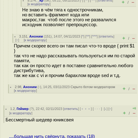
5.174
,
_kp
(
ok
), 05:22, 05/11/2023 [
^
] [
^^
] [
^^^
] [
ответить
]
+
–
/
[
к модератору
]
Не знаю в чём тяга к однострочникам,
но вставить фрагмент кода или
макрос,так чтоб после этого не развалился
исходник позволяет препроцессор.
3.151
,
Аноним
(
151
), 14:07, 04/11/2023 [
^
] [
^^
] [
^^^
] [
ответить
]
+
–
/
[
↑
] [
к модератору
]
Причем скорее всего он там писал что-то вроде { print $1
}
так что не надо рассказывать пользуються им по старой
памяти,
так как он просто идет в поставке сравнительно любого
дистрибутива,
так же как с vi и прочим барахлом вроде sed и т.д.
2.98
,
Аноним
(
-
), 14:25, 03/11/2023
Скрыто ботом-модератором
+
–
/
[
к модератору
]
+6
1.2
,
Геймер
(
?
), 22:42, 02/11/2023 [
ответить
] [
﹢﹢﹢
] [
· · ·
]
[
↓
] [
↑
]
+
–
[
к модератору
]
/
Бессмертный шедевр юниксвея
....большая нить свёрнута, показать (18)