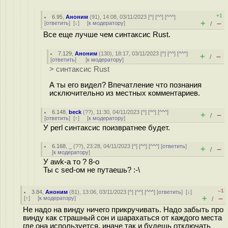
+1
6.95
,
Аноним
(
91
), 14:08, 03/11/2023 [
^
] [
^^
] [
^^^
]
+
–
[
ответить
]
[
↓
] [
к модератору
]
/
Все еще лучше чем синтаксис Rust.
7.129
,
Аноним
(
130
), 18:17, 03/11/2023 [
^
] [
^^
] [
^^^
]
+
–
/
[
ответить
]
[
к модератору
]
> синтаксис Rust
А ты его видел? Впечатление что познания
исключительно из местных комментариев.
6.148
,
beck
(
??
), 11:30, 04/11/2023 [
^
] [
^^
] [
^^^
]
+
–
/
[
ответить
]
[
↑
] [
к модератору
]
У perl синтаксис поизвратнее будет.
6.168
,
_
(
??
), 23:28, 04/11/2023 [
^
] [
^^
] [
^^^
] [
ответить
]
+
–
/
[
к модератору
]
У awk-a то ? 8-o
Ты с sed-ом не путаешь? :-\
–1
3.84
,
Аноним
(
81
), 13:06, 03/11/2023 [
^
] [
^^
] [
^^^
] [
ответить
]
[
↓
]
+
–
[
↑
] [
к модератору
]
/
Не надо на винду ничего прикручивать. Надо забыть про
винду как страшный сон и шарахаться от каждого места
где она используется, иначе так и будешь отключать