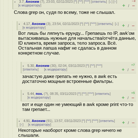
–3
3.7
,
Аноним
(
7
), 23:03, 02/11/2023 [
^
] [
^^
] [
^^^
] [
ответить
]
[
↓
] [
↑
]
+
–
[
к модератору
]
/
Слова grep он, судя по всему, тоже не слышал.
4.17
,
Аноним
(
3
), 23:54, 02/11/2023 [
^
] [
^^
] [
^^^
] [
ответить
]
[
↓
]
+
–
/
[
к модератору
]
Вот лишь бы ляпнуть ерунду... Грепаешь по IP, awk'ом
вытаскиваешь нужные для начальства/отчёта данные,
ID клиента, время запроса, тело запроса. Всё.
Остальная лапша нафиг не сдалась в данном
конкретном случае.
+7
5.30
,
Аноним
(
30
), 02:04, 03/11/2023 [
^
] [
^^
] [
^^^
]
+
–
[
ответить
]
[
к модератору
]
/
зачастую даже грепать не нужно, в awk есть
достаточно мощные встроенные фильтры.
+5
5.44
,
пох.
(
?
), 08:35, 03/11/2023 [
^
] [
^^
] [
^^^
] [
ответить
]
+
–
[
к модератору
]
/
вот и еще один не умеющий в awk кроме print что-то
там грепает...
4.91
,
Аноним
(
91
), 13:57, 03/11/2023 [
^
] [
^^
] [
^^^
] [
ответить
]
+
–
/
[
↑
] [
к модератору
]
Некоторые наоборот кроме слова grep ничего не
слышали.