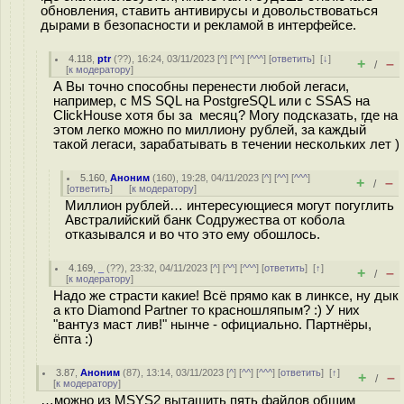
обновления, ставить антивирусы и довольствоваться
дырами в безопасности и рекламой в интерфейсе.
4.118
,
ptr
(
??
), 16:24, 03/11/2023 [
^
] [
^^
] [
^^^
] [
ответить
]
[
↓
]
+
–
/
[
к модератору
]
А Вы точно способны перенести любой легаси,
например, с MS SQL на PostgreSQL или с SSAS на
ClickHouse хотя бы за месяц? Могу подсказать, где на
этом легко можно по миллиону рублей, за каждый
такой легаси, зарабатывать в течении нескольких лет )
5.160
,
Аноним
(
160
), 19:28, 04/11/2023 [
^
] [
^^
] [
^^^
]
+
–
/
[
ответить
]
[
к модератору
]
Миллион рублей… интересующиеся могут погуглить
Австралийский банк Содружества от кобола
отказывался и во что это ему обошлось.
4.169
,
_
(
??
), 23:32, 04/11/2023 [
^
] [
^^
] [
^^^
] [
ответить
]
[
↑
]
+
–
/
[
к модератору
]
Надо же страсти какие! Всё прямо как в линксе, ну дык
а кто Diamond Partner то красношляпым? :) У них
"вантуз маст лив!" нынче - официально. Партнёры,
ёпта :)
3.87
,
Аноним
(
87
), 13:14, 03/11/2023 [
^
] [
^^
] [
^^^
] [
ответить
]
[
↑
]
+
–
/
[
к модератору
]
…можно из MSYS2 вытащить пять файлов общим