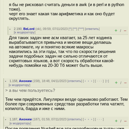
я бы не рисковал считать деньги в awk (и в perl и в python
тоже).
черт его знает какая там арифметика и как оно будет
округлять.
2.190
,
BeLord
(
ok
), 09:59, 07/11/2023 [
^
] [
^^
] [
^^^
] [
ответить
]
+
–
/
[
к модератору
]
Для таких задач мне асм хватает, за 25 лет кодинга
вырабатывается привычка и многие вещи делаешь
на автомате, ну и понятно всякие макросы
накопились за эти годы, так что по скорости решения
задачи подобных задач не сильно отличаются от
скриптовых языков, а вот скорость обработки какой-
нибудь помойки на 20-30 Тб может быть выше.
1.158
,
Аноним
(
158
), 18:48, 04/11/2023 [
ответить
] [
﹢﹢﹢
] [
· · ·
]
[
↑
]
+
–
/
[
к модератору
]
> а вы чем пользуетесь?
Тем чем придётся. Лигулярки везде одинаково работают. Тем
более при современных средствах разработки типа чатжпт,
копилота, барда и иже с ними.
1.187
,
Аноним
(
187
), 01:59, 07/11/2023 [
ответить
] [
﹢﹢﹢
] [
· · ·
]
+
–
/
[
к модератору
]
После появления Nushell все эти околобешовые тулзы уже