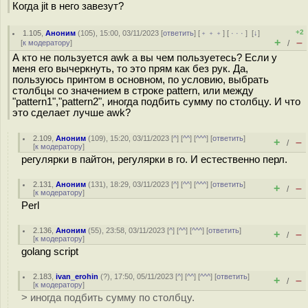
Когда jit в него завезут?
+2
1.105
,
Аноним
(
105
), 15:00, 03/11/2023 [
ответить
] [
﹢﹢﹢
] [
· · ·
]
[
↓
]
+
–
[
к модератору
]
/
А кто не пользуется awk а вы чем пользуетесь? Если у
меня его вычеркнуть, то это прям как без рук. Да,
пользуюсь принтом в основном, по условию, выбрать
столбцы со значением в строке pattern, или между
"pattern1","pattern2", иногда подбить сумму по столбцу. И что
это сделает лучше awk?
2.109
,
Аноним
(
109
), 15:20, 03/11/2023 [
^
] [
^^
] [
^^^
] [
ответить
]
+
–
/
[
к модератору
]
регулярки в пайтон, регулярки в го. И естественно перл.
2.131
,
Аноним
(
131
), 18:29, 03/11/2023 [
^
] [
^^
] [
^^^
] [
ответить
]
+
–
/
[
к модератору
]
Perl
2.136
,
Аноним
(
55
), 23:58, 03/11/2023 [
^
] [
^^
] [
^^^
] [
ответить
]
+
–
/
[
к модератору
]
golang script
2.183
,
ivan_erohin
(
?
), 17:50, 05/11/2023 [
^
] [
^^
] [
^^^
] [
ответить
]
+
–
/
[
к модератору
]
> иногда подбить сумму по столбцу.