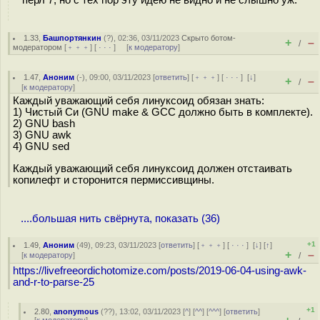
1.33
,
Башпортянкин
(
?
), 02:36, 03/11/2023
Скрыто ботом-
+
–
/
модератором
[
﹢﹢﹢
] [
· · ·
] [
к модератору
]
1.47
,
Аноним
(
-
), 09:00, 03/11/2023 [
ответить
] [
﹢﹢﹢
] [
· · ·
]
[
↓
]
+
–
/
[
к модератору
]
Каждый уважающий себя линуксоид обязан знать:
1) Чистый Си (GNU make & GCC должно быть в комплекте).
2) GNU bash
3) GNU awk
4) GNU sed
Каждый уважающий себя линуксоид должен отстаивать
копилефт и сторонится пермиссивщины.
....большая нить свёрнута, показать (36)
+1
1.49
,
Аноним
(
49
), 09:23, 03/11/2023 [
ответить
] [
﹢﹢﹢
] [
· · ·
]
[
↓
] [
↑
]
+
–
[
к модератору
]
/
https://livefreeordichotomize.com/posts/2019-06-04-using-awk-
and-r-to-parse-25
+1
2.80
,
anonymous
(
??
), 13:02, 03/11/2023 [
^
] [
^^
] [
^^^
] [
ответить
]