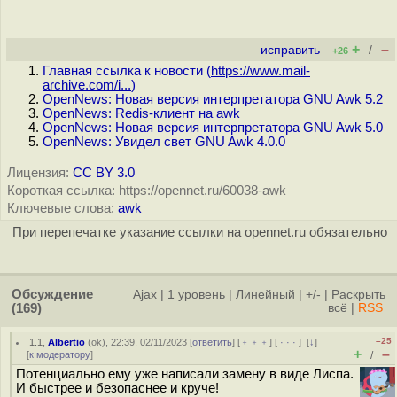
+
–
исправить
/
+26
Главная ссылка к новости (
https://www.mail-
archive.com/i...
)
OpenNews: Новая версия интерпретатора GNU Awk 5.2
OpenNews: Redis-клиент на awk
OpenNews: Новая версия интерпретатора GNU Awk 5.0
OpenNews: Увидел свет GNU Awk 4.0.0
Лицензия:
CC BY 3.0
Короткая ссылка: https://opennet.ru/60038-awk
Ключевые слова:
awk
При перепечатке указание ссылки на opennet.ru обязательно
Обсуждение
Ajax
|
1 уровень
|
Линейный
|
+/-
|
Раскрыть
(169)
всё
|
RSS
–25
1.1
,
Albertio
(
ok
), 22:39, 02/11/2023 [
ответить
] [
﹢﹢﹢
] [
· · ·
]
[
↓
]
+
–
[
к модератору
]
/
Потенциально ему уже написали замену в виде Лиспа.
И быстрее и безопаснее и круче!