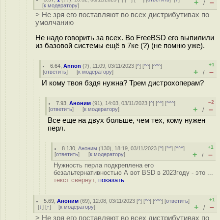
+
–
/
[
к модератору
]
> Не зря его поставляют во всех дистрибутивах по
умолчанию
Не надо говорить за всех. Во FreeBSD его выпилили
из базовой системы ещё в 7ке (?) (не помню уже).
+1
6.64
,
Annon
(
?
), 11:09, 03/11/2023 [
^
] [
^^
] [
^^^
]
+
–
[
ответить
]
[
к модератору
]
/
И кому твоя бздя нужна? Трем дистрохоперам?
–2
7.93
,
Аноним
(
91
), 14:03, 03/11/2023 [
^
] [
^^
] [
^^^
]
+
–
[
ответить
]
[
к модератору
]
/
Все еще на двух больше, чем тех, кому нужен
перл.
+1
8.130
,
Аноним
(
130
), 18:19, 03/11/2023 [
^
] [
^^
] [
^^^
]
+
–
[
ответить
]
[
к модератору
]
/
Нужность перла подкреплена его
безальтернативностью А вот BSD в 2023году - это ...
текст свёрнут,
показать
+1
5.69
,
Аноним
(
69
), 12:08, 03/11/2023 [
^
] [
^^
] [
^^^
] [
ответить
]
+
–
[
↓
] [
↑
] [
к модератору
]
/
> Не зря его поставляют во всех дистрибутивах по