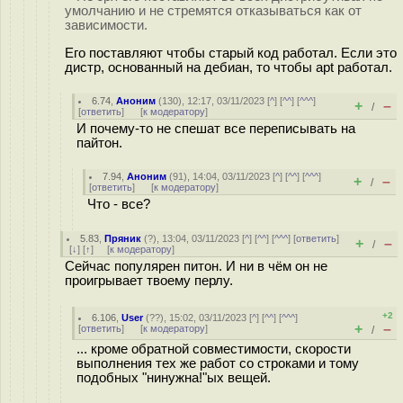
умолчанию и не стремятся отказываться как от
зависимости.
Его поставляют чтобы старый код работал. Если это
дистр, основанный на дебиан, то чтобы apt работал.
6.74
,
Аноним
(
130
), 12:17, 03/11/2023 [
^
] [
^^
] [
^^^
]
+
–
/
[
ответить
]
[
к модератору
]
И почему-то не спешат все переписывать на
пайтон.
7.94
,
Аноним
(
91
), 14:04, 03/11/2023 [
^
] [
^^
] [
^^^
]
+
–
/
[
ответить
]
[
к модератору
]
Что - все?
5.83
,
Пряник
(
?
), 13:04, 03/11/2023 [
^
] [
^^
] [
^^^
] [
ответить
]
+
–
/
[
↓
] [
↑
] [
к модератору
]
Сейчас популярен питон. И ни в чём он не
проигрывает твоему перлу.
+2
6.106
,
User
(
??
), 15:02, 03/11/2023 [
^
] [
^^
] [
^^^
]
+
–
[
ответить
]
[
к модератору
]
/
... кроме обратной совместимости, скорости
выполнения тех же работ со строками и тому
подобных "нинужна!"ых вещей.