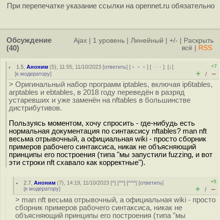
При перепечатке указание ссылки на opennet.ru обязательно
Обсуждение
Ajax
|
1 уровень
|
Линейный
|
+/-
|
Раскрыть
(40)
всё
|
RSS
+7
1.5
,
Аноним
(
5
), 11:55, 11/10/2023 [
ответить
] [
﹢﹢﹢
] [
· · ·
]
[
↓
]
+
–
[
к модератору
]
/
> Оригинальный набор программ iptables, включая ip6tables,
arptables и ebtables, в 2018 году переведён в разряд
устаревших и уже заменён на nftables в большинстве
дистрибутивов.
Пользуясь моментом, хочу спросить - где-нибудь есть
нормальная документация по синтаксису nftables? man nft
весьма отрывочный, а официальная wiki - просто сборник
примеров рабочего синтаксиса, никак не объясняющий
принципы его построения (типа "мы запустили fuzzing, и вот
эти строки nft схавало как корректные").
+5
2.7
,
Аноним
(
7
), 14:19, 11/10/2023 [
^
] [
^^
] [
^^^
] [
ответить
]
+
–
[
к модератору
]
/
> man nft весьма отрывочный, а официальная wiki - просто
сборник примеров рабочего синтаксиса, никак не
объясняющий принципы его построения (типа "мы