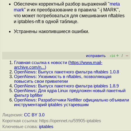
Обеспечен корректный разбор выражений "
meta
mark
" и их преобразование в правила "-j MARK",
что может потребоваться для смешивания nftables
и iptables-nft в одной таблице.
Устранены накопившиеся ошибки.
+
–
исправить
/
+14
Главная ссылка к новости (
https://www.mail-
archive.com/n...
)
OpenNews: Выпуск пакетного фильтра nftables 1.0.8
OpenNews: Уязвимость в nftables, позволяющая
повысить свои привилегии
OpenNews: Выпуск пакетного фильтра iptables 1.8.9
OpenNews: Для ядра Linux предложен новый пакетный
фильтр bpfilter
OpenNews: Разработчики Netfilter официально объявили
инструментарий iptables устаревшим
Лицензия:
CC BY 3.0
Короткая ссылка: https://opennet.ru/59905-iptables
Ключевые слова:
iptables