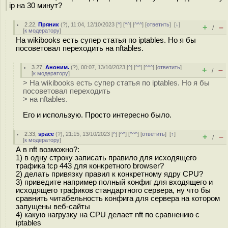
ip на 30 минут?
2.22
,
Пряник
(
?
), 11:04, 12/10/2023 [
^
] [
^^
] [
^^^
] [
ответить
]
[
↓
]
+
–
/
[
к модератору
]
На wikibooks есть супер статья по iptables. Но я бы
посоветовал переходить на nftables.
3.27
,
Аноним.
(
?
), 00:07, 13/10/2023 [
^
] [
^^
] [
^^^
] [
ответить
]
+
–
/
[
к модератору
]
> На wikibooks есть супер статья по iptables. Но я бы
посоветовал переходить
> на nftables.
Его и использую. Просто интересно было.
2.33
,
space
(
?
), 21:15, 13/10/2023 [
^
] [
^^
] [
^^^
] [
ответить
]
[
↑
]
+
–
/
[
к модератору
]
А в nft возможно?:
1) в одну строку записать правило для исходящего
трафика tcp 443 для конкретного browser?
2) делать привязку правил к конкретному ядру CPU?
3) приведите например полный конфиг для входящего и
исходящего трафиков стандартного сервера, ну что бы
сравнить читабельность конфига для сервера на котором
запущены веб-сайты
4) какую нагрузку на CPU делает nft по сравнению с
iptables