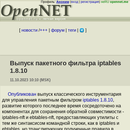
Профиль:
Аноним
(
вход
|
регистрация
)
неRU
opennet.me
[
новости
/
+++
|
форум
|
теги
|
]
Выпуск пакетного фильтра iptables
1.8.10
11.10.2023 10:10 (MSK)
Опубликован
выпуск классического инструментария
для управления пакетным фильтром
iptables 1.8.10
,
развитие которого последнее время сосредоточено на
компонентах для сохранения обратной совместимости -
iptables-nft и ebtables-nft, предоставляющих утилиты с
тем же синтаксисом командной строки, как в iptables и
ebtables, но транслирующих полученные правила в