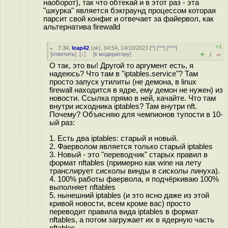
наоборот), так что обтекай и в этот раз - эта
"шкурка" является бэкграунд процессом которая
парсит свой конфиг и отвечает за файервол, как
альтернатива firewalld
+1
7.34
,
leap42
(
ok
), 04:54, 14/10/2023 [
^
] [
^^
] [
^^^
]
+
–
[
ответить
]
[
↓
] [
к модератору
]
/
О так, это вы! Другой то аргумент есть, я
надеюсь? Что там в "iptables.service"? Там
просто запуск утилиты (не демона, в linux
firewall находится в ядре, ему демон не нужен) из
новости. Ссылка прямо в ней, качайте. Что там
внутри исходника iptables? Там внутри nft.
Почему? Объясняю для чемпионов тупости в 10-
ый раз:
1. Есть два iptables: старый и новый.
2. Фаерволом является только старый iptables
3. Новый - это "переводчик" старых правил в
формат nftables (примерно как wine на лету
транслирует сисколы винды в сисколы линуха).
4. 100% работы фаервола, я подчёркиваю 100%
выполняет nftables
5. нынешний iptables (и это ясно даже из этой
кривой новости, всем кроме вас) просто
переводит правила вида iptables в формат
nftables, а потом загружает их в ядерную часть
nftables