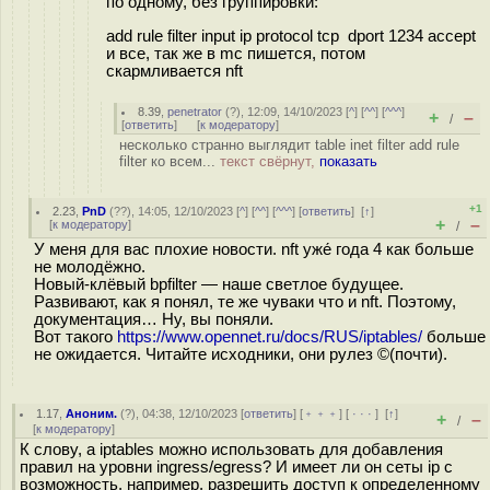
по одному, без группировки:
add rule filter input ip protocol tcp dport 1234 accept
и все, так же в mc пишется, потом
скармливается nft
8.39
,
penetrator
(
?
), 12:09, 14/10/2023 [
^
] [
^^
] [
^^^
]
+
–
/
[
ответить
]
[
к модератору
]
несколько странно выглядит table inet filter add rule
filter ко всем...
текст свёрнут,
показать
+1
2.23
,
PnD
(
??
), 14:05, 12/10/2023 [
^
] [
^^
] [
^^^
] [
ответить
]
[
↑
]
+
–
[
к модератору
]
/
У меня для вас плохие новости. nft уже́ года 4 как больше
не молодёжно.
Новый-клёвый bpfilter — наше светлое будущее.
Развивают, как я понял, те же чуваки что и nft. Поэтому,
документация… Ну, вы поняли.
Вот такого
https://www.opennet.ru/docs/RUS/iptables/
больше
не ожидается. Читайте исходники, они рулез ©(почти).
1.17
,
Аноним.
(
?
), 04:38, 12/10/2023 [
ответить
] [
﹢﹢﹢
] [
· · ·
]
[
↑
]
+
–
/
[
к модератору
]
К слову, а iptables можно использовать для добавления
правил на уровни ingress/egress? И имеет ли он сеты ip с
возможность, например, разрешить доступ к определенному