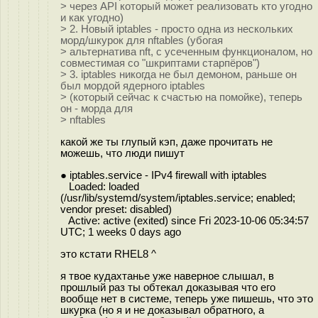
> через API который может реализовать кто угодно
и как угодно)
> 2. Новый iptables - просто одна из нескольких
морд/шкурок для nftables (убогая
> альтернатива nft, с усеченным функционалом, но
совместимая со "шкриптами старпёров")
> 3. iptables никогда не был демоном, раньше он
был мордой ядерного iptables
> (который сейчас к счастью на помойке), теперь
он - морда для
> nftables
какой же ты глупый кэп, даже прочитать не
можешь, что люди пишут
● iptables.service - IPv4 firewall with iptables
Loaded: loaded
(/usr/lib/systemd/system/iptables.service; enabled;
vendor preset: disabled)
Active: active (exited) since Fri 2023-10-06 05:34:57
UTC; 1 weeks 0 days ago
это кстати RHEL8 ^
я твое кудахтанье уже наверное слышал, в
прошлый раз ты обтекал доказывая что его
вообще нет в системе, теперь уже пишешь, что это
шкурка (но я и не доказывал обратного, а