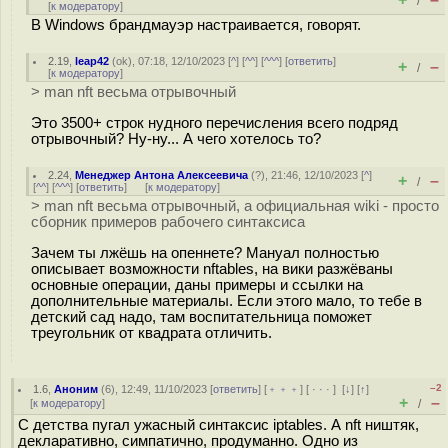
/
[
к модератору
]
В Windows брандмауэр настраивается, говорят.
2.19
,
leap42
(
ok
), 07:18, 12/10/2023 [
^
] [
^^
] [
^^^
] [
ответить
]
+
–
/
[
к модератору
]
> man nft весьма отрывочный
Это 3500+ строк нудного перечисления всего подряд
отрывочный? Ну-ну... А чего хотелось то?
2.24
,
Менеджер Антона Алексеевича
(
?
), 21:46, 12/10/2023 [
^
]
+
–
/
[
^^
] [
^^^
] [
ответить
]
[
к модератору
]
> man nft весьма отрывочный, а официальная wiki - просто
сборник примеров рабочего синтаксиса
Зачем ты лжёшь на опеннете? Мануал полностью
описывает возможности nftables, на вики разжёваны
основные операции, даны примеры и ссылки на
дополнительные материалы. Если этого мало, то тебе в
детский сад надо, там воспитательница поможет
треугольник от квадрата отличить.
–2
1.6
,
Аноним
(
6
), 12:49, 11/10/2023 [
ответить
] [
﹢﹢﹢
] [
· · ·
]
[
↓
] [
↑
]
+
–
[
к модератору
]
/
С детства пугал ужасный синтаксис iptables. А nft ништяк,
декларативно, симпатично, продуманно. Одно из