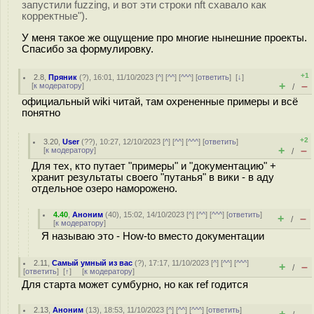
запустили fuzzing, и вот эти строки nft схавало как
корректные").
У меня такое же ощущение про многие нынешние проекты.
Спасибо за формулировку.
+1
2.8
,
Пряник
(
?
), 16:01, 11/10/2023 [
^
] [
^^
] [
^^^
] [
ответить
]
[
↓
]
+
–
[
к модератору
]
/
официальный wiki читай, там охрененные примеры и всё
понятно
+2
3.20
,
User
(
??
), 10:27, 12/10/2023 [
^
] [
^^
] [
^^^
] [
ответить
]
+
–
[
к модератору
]
/
Для тех, кто путает "примеры" и "документацию" +
хранит результаты своего "путанья" в вики - в аду
отдельное озеро наморожено.
4.40
,
Аноним
(
40
), 15:02, 14/10/2023 [
^
] [
^^
] [
^^^
] [
ответить
]
+
–
/
[
к модератору
]
Я называю это - How-to вместо документации
2.11
,
Самый умный из вас
(
?
), 17:17, 11/10/2023 [
^
] [
^^
] [
^^^
]
+
–
/
[
ответить
]
[
↑
] [
к модератору
]
Для старта может сумбурно, но как ref годится
2.13
,
Аноним
(
13
), 18:53, 11/10/2023 [
^
] [
^^
] [
^^^
] [
ответить
]
+
–