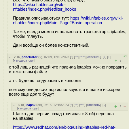
https://wiki.nftables.org/wiki-
nftables/index.php/Netfilter_hooks
Правила описываються тут:
https://wiki.nftables.org/wiki-
nftables/index.php/Main_Page#Basic_operation
Также, всегда можно использовать транслятор с iptables,
чтобы глянуть.
Да и вообще он более консистентный.
+1
2.16
,
penetrator
(
?
), 02:09, 12/10/2023 [
^
] [
^^
] [
^^^
] [
ответить
]
[
↓
] [
↑
]
+
–
[
к модератору
]
/
с той лишь разницей что правила iptables можно поправить
в текстовом файле
а ты будешь гондурасить в консоли
поэтому они до сих пор используются в шапке и скорее
всего еще долго будут
3.18
,
leap42
(
ok
), 07:15, 12/10/2023 [
^
] [
^^
] [
^^^
] [
ответить
]
[
↓
]
+
–
/
[
к модератору
]
Шапка две версии назад (начиная с 8-ой) перешла
на nftables:
https://www.redhat.com/en/blog/using-nftables-red-hat-