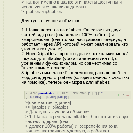
> так вот именно в шапке эти пакеты доступны и
используются включая демоны
> iptables и ip6tables
Для тупых лучше я объясню:
1. Шапка перешла на nftables. Он сотоит из двух
частей: ядерная (она делает 100% работы) и
юзерспейсная (она только настраивает ядерную, а
работает через API который может реализовать кто
угодно и как угодно)
2. Новый iptables - просто одна из нескольких морд/
шкурок для nftables (убогая альтернатива nft, с
усеченным функционалом, но совместимая со
"шкриптами старпёров")
3. iptables никогда не был демоном, раньше он был
мордой ядерного iptables (который сейчас к счастью
на помойке), теперь он - морда для nftables
6.32
,
penetrator
(
?
), 18:23, 13/10/2023 [
^
] [
^^
] [
^^^
]
+
–
/
[
ответить
]
[
к модератору
]
>[оверквотинг удален]
>> iptables и ip6tables
> Для тупых лучше я объясню:
> 1. Шапка перешла на nftables. Он сотоит из двух
частей: ядерная (она
> делает 100% работы) и юзерспейсная (она
только настраивает ядерную, а работает