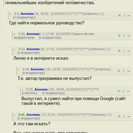
гениальнейших изобретений человечества.
2.9
,
Аноним
(
9
), 16:52, 11/10/2023 [
^
] [
^^
] [
^^^
] [
ответить
]
[
↓
]
+
–
/
[
к модератору
]
Где найти нормальное руководство?
3.10
,
Аноним
(
-
), 17:00, 11/10/2023
Скрыто ботом-
+
–
/
модератором
[
к модератору
]
3.12
,
Аноним
(
6
), 17:52, 11/10/2023 [
^
] [
^^
] [
^^^
] [
ответить
]
[
↓
]
+
–
/
[
к модератору
]
Лично я в интернете искал.
4.14
,
Аноним
(
13
), 18:55, 11/10/2023 [
^
] [
^^
] [
^^^
] [
ответить
]
+
–
/
[
к модератору
]
Т.е. автор программки не выпустил?
5.15
,
Аноним
(
15
), 18:59, 11/10/2023 [
^
] [
^^
] [
^^^
]
+
–
/
[
ответить
]
[
к модератору
]
Выпустил, я сумел найти при помощи Google (сайт
такой в интернете).
3.41
,
Аноним.
(
?
), 22:01, 14/10/2023 [
^
] [
^^
] [
^^^
] [
ответить
]
[
↑
]
+
–
/
[
к модератору
]
А что там искать?
Все, что нужно знать про структуру: