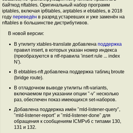
байткод nftables. Оригинальный набор программ
iptables, включая ip6tables, arptables и ebtables, в 2018
году
переведён
в разряд устаревших и уже заменён на
nftables в большинстве дистрибутивов.
В новой версии:
В утилиту xtables-translate добавлена
поддержка
правил insert, в которых указан номер индекса
(преобразуются в ntf-правила 'insert rule ... index
N').
В ebtables-nft добавлена поддержка таблиц broute
(bridge route).
В отладочном выводе утилиты nft-variants,
включаемом при указании опции "-v" несколько
раз, обеспечен показ имеющихся set-наборов.
Добавлена поддержка имён "mld-listener-query",
"mld-listener-report" и "mld-listener-done" для
обращения к сообщениям ICMPv6 с типами 130,
131 и 132.