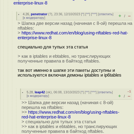
enterprise-linux-8
4.26
,
penetrator
(
?
), 23:36, 12/10/2023 [
^
] [
^^
] [
^^^
] [
ответить
]
+
–
/
[
к модератору
]
> Шапка две версии назад (начиная с 8-ой) перешла на
nftables:
>
https://www.redhat.com/en/blog/using-nftables-red-hat-
enterprise-linux-8
специально для тупых эта статья
> как в iptables и ebtables, но транслирующих
полученные правила в байткод nftables.
так вот именно в шапке эти пакеты доступны и
используются включая демоны iptables и ip6tables
–1
5.28
,
leap42
(
ok
), 06:08, 13/10/2023 [
^
] [
^^
] [
^^^
] [
ответить
]
+
–
[
к модератору
]
/
>> Шапка две версии назад (начиная с 8-ой)
перешла на nftables:
>>
https://www.redhat.com/en/blog/using-nftables-
red-hat-enterprise-linux-8
> специально для тупых эта статья
>> как в iptables и ebtables, но транслирующих
полученные правила в байткод nftables.