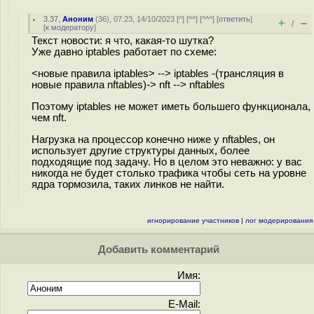
3.37
,
Аноним
(
36
), 07:23, 14/10/2023 [
^
] [
^^
] [
^^^
] [
ответить
]
+
–
/
[
к модератору
]
Текст новости: я что, какая-то шутка?
Уже давно iptables работает по схеме:
<новые правила iptables> --> iptables -(трансляция в
новые правила nftables)-> nft --> nftables
Поэтому iptables не может иметь большего функционала,
чем nft.
Нагрузка на процессор конечно ниже у nftables, он
использует другие структуры данных, более
подходящие под задачу. Но в целом это неважно: у вас
никогда не будет столько трафика чтобы сеть на уровне
ядра тормозила, таких линков не найти.
игнорирование участников
|
лог модерирования
Добавить комментарий
Имя:
E-Mail: