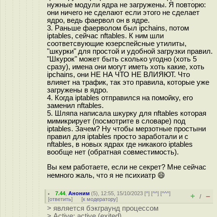
нужные модули ядра не загружены. Я повторю:
они ничего не сделают если этого не сделает
ядро, ведь фаервол он в ядре.
3. Раньше фаерволом был ipchains, потом
iptables, сейчас nftables. К ним шли
соответсвующие юзерспейсные утилиты,
"шкурки" для простой и удобной загрузки правил.
"Шкурок" может быть сколько угодно (хоть 5
сразу), имена они могут иметь хоть какие, хоть
ipchains, они НЕ НА ЧТО НЕ ВЛИЯЮТ. Что
влияет на трафик, так это правила, которые уже
загружены в ядро.
4. Когда iptables отправился на помойку, его
заменил nftables.
5. Шляпа написала шкурку для nftables которая
мимикрирует (посмотрите в словаре) под
iptables. Зачем? Ну чтобы мерзотные простыни
правил для iptables просто заработали и с
nftables, в новых ядрах где никакого iptables
вообще нет (обратная совместимость).
Вы кем работаете, если не секрет? Мне сейчас
немного жаль, что я не психиатр 😄
7.44
,
Аноним
(
5
), 12:55, 15/10/2023 [
^
] [
^^
] [
^^^
]
+
–
/
[
ответить
]
[
к модератору
]
> является бэкграунд процессом
> Active: active (exited)