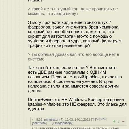
> какой же ты глупый кэп, даже прочитать не
можешь, что люди пишут
Я могу прочесть код, а ещё я знаю штук 7
фаерволов, зачем мне читать бред чемпиона,
который не способен понять даже того, что
скрипт для автостарта чего-то с помощью
systemd и фаервол в ядре, который фильтрует
трафик - это две разные вещи?
> ты обтекал доказывая что его вообще нет в
системе
Так кто обтекал, если его нет? Вот смотрите,
есть ДВЕ разные программы с ОДНИМ
названием. Первая - старый iptables, к счастью
на помойке. В системах её уже нет. Вторая
написана с нуля и занимается совсем другим
делом.
Debian+wine это НЕ Windows. Конвертер правил
iptables->nftables это НЕ фаервол. Это блажь для
идиотов.
8.38
,
penetrator
(
?
), 12:03, 14/10/2023 [
^
] [
^^
] [
^^^
]
+
–
/
[
ответить
]
[
к модератору
]
вот мое оригинальное сообщение, а теперь скажи