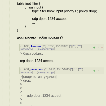
table inet filter {
chain input {
type filter hook input priority 0; policy drop;
...
udp dport 1234 accept
...
}
}
достаточно чтобы поржать?
6.30
,
Аноним
(
29
), 07:59, 13/10/2023 [
^
] [
^^
] [
^^^
]
+
–
/
[
ответить
]
[
к модератору
]
> быстрофикс:
tcp dport 1234 accept
6.31
,
penetrator
(
?
), 18:10, 13/10/2023 [
^
] [
^^
] [
^^^
]
+
–
/
[
ответить
]
[
к модератору
]
>[оверквотинг удален]
> drop;
>
> ...
>
> udp dport 1234 accept
>
> ...