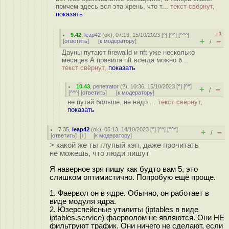
причем здесь вся эта хрень, что т...
текст свёрнут,
показать
–1
9.42
,
leap42
(
ok
), 07:19, 15/10/2023 [
^
] [
^^
] [
^^^
]
+
–
[
ответить
]
[
к модератору
]
/
Дауны путают firewalld и nft уже несколько
месяцев А правила nft всегда можно б...
текст свёрнут,
показать
10.43
,
penetrator
(
?
), 10:36, 15/10/2023 [
^
] [
^^
]
+
–
/
[
^^^
] [
ответить
]
[
к модератору
]
не путай больше, не надо ...
текст свёрнут,
показать
7.35
,
leap42
(
ok
), 05:13, 14/10/2023 [
^
] [
^^
] [
^^^
]
+
–
/
[
ответить
]
[
↑
] [
к модератору
]
> какой же ты глупый кэп, даже прочитать
не можешь, что люди пишут
Я наверное зря пишу как будто вам 5, это
слишком оптимистично. Попробую ещё проще.
1. Фаервол он в ядре. Обычно, он работает в
виде модуля ядра.
2. Юзерспейсные утилиты (iptables в виде
iptables.service) фаерволом не являются. Они НЕ
фильтруют трафик. Они ничего не сделают, если