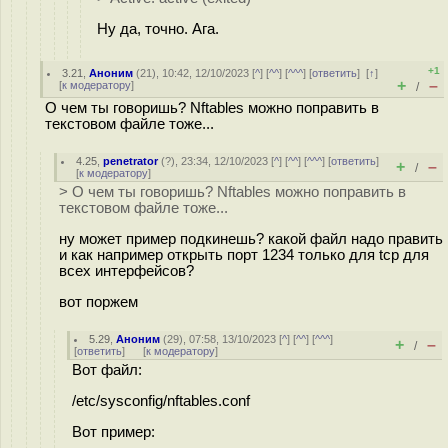
Ну да, точно. Ага.
+1
3.21
,
Аноним
(
21
), 10:42, 12/10/2023 [
^
] [
^^
] [
^^^
] [
ответить
]
[
↑
]
+
–
[
к модератору
]
/
О чем ты говоришь? Nftables можно поправить в
текстовом файле тоже...
4.25
,
penetrator
(
?
), 23:34, 12/10/2023 [
^
] [
^^
] [
^^^
] [
ответить
]
+
–
/
[
к модератору
]
> О чем ты говоришь? Nftables можно поправить в
текстовом файле тоже...
ну может пример подкинешь? какой файл надо править
и как например открыть порт 1234 только для tcp для
всех интерфейсов?
вот поржем
5.29
,
Аноним
(
29
), 07:58, 13/10/2023 [
^
] [
^^
] [
^^^
]
+
–
/
[
ответить
]
[
к модератору
]
Вот файл:
/etc/sysconfig/nftables.conf
Вот пример: