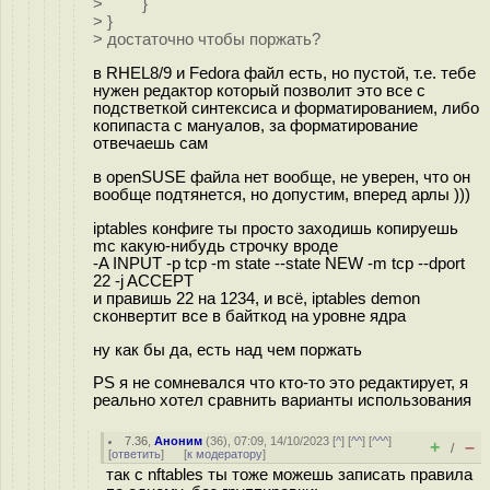
> }
> }
> достаточно чтобы поржать?
в RHEL8/9 и Fedora файл есть, но пустой, т.е. тебе
нужен редактор который позволит это все с
подстветкой синтексиса и форматированием, либо
копипаста с мануалов, за форматирование
отвечаешь сам
в openSUSE файла нет вообще, не уверен, что он
вообще подтянется, но допустим, вперед арлы )))
iptables конфиге ты просто заходишь копируешь
mc какую-нибудь строчку вроде
-A INPUT -p tcp -m state --state NEW -m tcp --dport
22 -j ACCEPT
и правишь 22 на 1234, и всё, iptables demon
сконвертит все в байткод на уровне ядра
ну как бы да, есть над чем поржать
PS я не сомневался что кто-то это редактирует, я
реально хотел сравнить варианты использования
7.36
,
Аноним
(
36
), 07:09, 14/10/2023 [
^
] [
^^
] [
^^^
]
+
–
/
[
ответить
]
[
к модератору
]
так с nftables ты тоже можешь записать правила