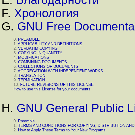
F.
Хронология
G.
GNU Free Documentat
0.
PREAMBLE
1.
APPLICABILITY AND DEFINITIONS
2.
VERBATIM COPYING
3.
COPYING IN QUANTITY
4.
MODIFICATIONS
5.
COMBINING DOCUMENTS
6.
COLLECTIONS OF DOCUMENTS
7.
AGGREGATION WITH INDEPENDENT WORKS
8.
TRANSLATION
9.
TERMINATION
10.
FUTURE REVISIONS OF THIS LICENSE
How to use this License for your documents
H.
GNU General Public L
0.
Preamble
1.
TERMS AND CONDITIONS FOR COPYING, DISTRIBUTION AND
2.
How to Apply These Terms to Your New Programs