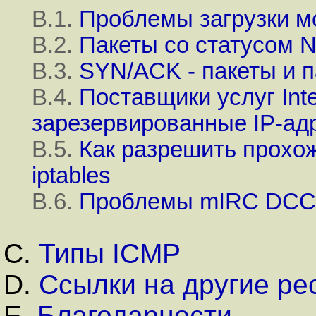
B.1.
Проблемы загрузки м
B.2.
Пакеты со статусом 
B.3.
SYN/ACK - пакеты и 
B.4.
Поставщики услуг Int
зарезервированные IP-ад
B.5.
Как разрешить прохо
iptables
B.6.
Проблемы mIRC DCC
C.
Типы ICMP
D.
Ссылки на другие ре
E.
Благодарности