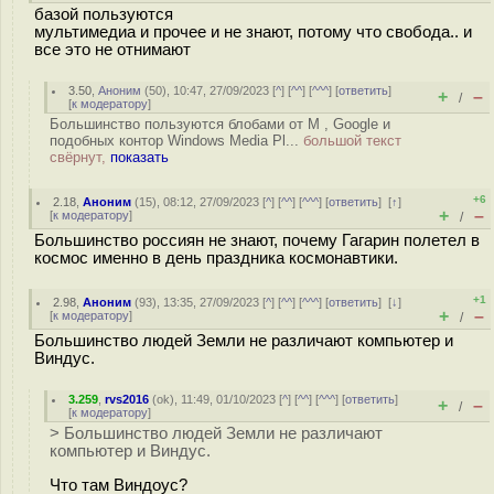
базой пользуются
мультимедиа и прочее и не знают, потому что свобода.. и
все это не отнимают
3.50
,
Аноним
(
50
), 10:47, 27/09/2023 [
^
] [
^^
] [
^^^
] [
ответить
]
+
–
/
[
к модератору
]
Большинство пользуются блобами от M , Google и
подобных контор Windows Media Pl...
большой текст
свёрнут,
показать
+6
2.18
,
Аноним
(
15
), 08:12, 27/09/2023 [
^
] [
^^
] [
^^^
] [
ответить
]
[
↑
]
+
–
[
к модератору
]
/
Большинство россиян не знают, почему Гагарин полетел в
космос именно в день праздника космонавтики.
+1
2.98
,
Аноним
(
93
), 13:35, 27/09/2023 [
^
] [
^^
] [
^^^
] [
ответить
]
[
↓
]
+
–
[
к модератору
]
/
Большинство людей Земли не различают компьютер и
Виндус.
3.259
,
rvs2016
(
ok
), 11:49, 01/10/2023 [
^
] [
^^
] [
^^^
] [
ответить
]
+
–
/
[
к модератору
]
> Большинство людей Земли не различают
компьютер и Виндус.
Что там Виндоус?