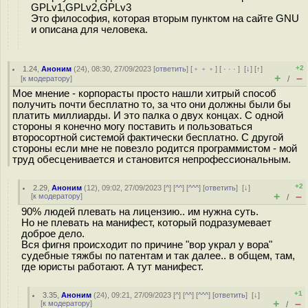
GPLv1,GPLv2,GPLv3
Это философия, которая вторым пунктом на сайте GNU
и описана для человека.
+2
1.24
,
Аноним
(
24
), 08:30, 27/09/2023 [
ответить
] [
﹢﹢﹢
] [
· · ·
]
[
↓
] [
↑
]
+
–
[
к модератору
]
/
Мое мнение - корпорасты просто нашли хитрый способ
получить почти бесплатно то, за что они должны были бы
платить миллиарды. И это палка о двух концах. С одной
стороны я конечно могу поставить и пользоваться
второсортной системой фактически бесплатно. С другой
стороны если мне не повезло родится программистом - мой
труд обесценивается и становится непрофессиональным.
+2
2.29
,
Аноним
(
12
), 09:02, 27/09/2023 [
^
] [
^^
] [
^^^
] [
ответить
]
[
↓
]
+
–
[
к модератору
]
/
90% людей плевать на лицензию.. им нужна суть.
Но не плевать на манифест, который подразумевает
доброе дело.
Вся фигня происходит по причине "вор украл у вора"
судебные тяжбы по патентам и так далее.. в общем, там,
где юристы работают. А тут манифест.
+1
3.35
,
Аноним
(
24
), 09:21, 27/09/2023 [
^
] [
^^
] [
^^^
] [
ответить
]
[
↓
]
+
–
[
к модератору
]
/