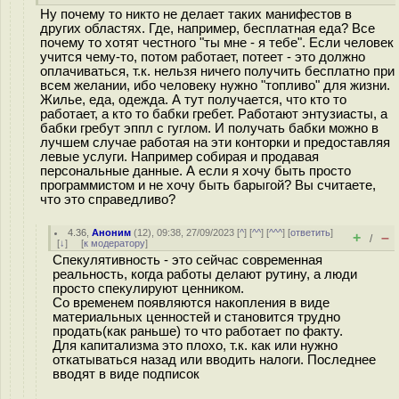
Ну почему то никто не делает таких манифестов в
других областях. Где, например, бесплатная еда? Все
почему то хотят честного "ты мне - я тебе". Если человек
учится чему-то, потом работает, потеет - это должно
оплачиваться, т.к. нельзя ничего получить бесплатно при
всем желании, ибо человеку нужно "топливо" для жизни.
Жилье, еда, одежда. А тут получается, что кто то
работает, а кто то бабки гребет. Работают энтузиасты, а
бабки гребут эппл с гуглом. И получать бабки можно в
лучшем случае работая на эти конторки и предоставляя
левые услуги. Например собирая и продавая
персональные данные. А если я хочу быть просто
программистом и не хочу быть барыгой? Вы считаете,
что это справедливо?
4.36
,
Аноним
(
12
), 09:38, 27/09/2023 [
^
] [
^^
] [
^^^
] [
ответить
]
+
–
/
[
↓
] [
к модератору
]
Спекулятивность - это сейчас современная
реальность, когда работы делают рутину, а люди
просто спекулируют ценником.
Со временем появляются накопления в виде
материальных ценностей и становится трудно
продать(как раньше) то что работает по факту.
Для капитализма это плохо, т.к. как или нужно
откатываться назад или вводить налоги. Последнее
вводят в виде подписок