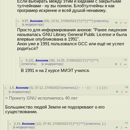
Если выбирать между этим и кидками с закрытыми
тулчейнами - ну вы поняли. Блобтулчейны я как
програмер искренне и всей душой ненавижу.
4.97
,
Аноним
(
93
), 13:31, 27/09/2023 [
^
] [
^^
] [
^^^
] [
ответить
]
+
–
/
[
к модератору
]
Просто для информирования анонов: "Ранее лицензия
называлась GNU Library General Public License и была
впервые опубликована в 1991".
Анон уже в 1991 пользовался GCC или ещё не успел
родиться?
+1
5.121
,
Аноним
(
38
), 14:25, 27/09/2023 [
^
] [
^^
] [
^^^
]
+
–
[
ответить
]
[
к модератору
]
/
В 1991 я на 2 курсе МИЭТ учился.
+5
1.5
,
Аноним
(
5
), 07:12, 27/09/2023 [
ответить
] [
﹢﹢﹢
] [
· · ·
]
[
↓
] [
↑
]
+
–
[
к модератору
]
/
> Проекту GNU исполнилось 40 лет
Большинство людей Земли не подозревают о его
существовании.
+1
2.14
,
Аноним
(
12
), 07:45, 27/09/2023 [
^
] [
^^
] [
^^^
] [
ответить
]
[
↓
]
+
–
[
к модератору
]
/