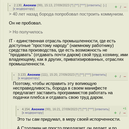
2.130
,
Аноним
(
99
), 15:13, 27/09/2023 [
^
] [
^^
] [
^^^
] [
ответить
]
[
↓
]
+
–
/
[
к модератору
]
> 40 лет назад борода попробовал построить коммунизм.
Он не пробовал.
> Но получилось
IT - единственная отрасль промышленности, где есть
доступные "простому народу" (наемному работнику)
средства производства, где есть возможность не
"продавать" (отдавать почти даром) свой труд хозяину, ими
владеющему, как в других, приватизированных, отраслях
промышленности.
3.133
,
Аноним
(
111
), 15:20, 27/09/2023 [
^
] [
^^
] [
^^^
] [
ответить
]
+
–
/
[
к модератору
]
Поэтому, чтобы исправить эту вопиющую
несправедливость, борода в своем манифесте
предлагает заставить программистов работать на
подачки плебса и отдавать свою труд даром.
+1
4.154
,
Аноним
(
99
), 16:21, 27/09/2023 [
^
] [
^^
] [
^^^
] [
ответить
]
+
–
[
к модератору
]
/
Это ты сам придумал, в меру своей испорченности.
А Столлман не просто предлагает, он делает, и по