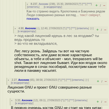
8.237
,
Аноним
(
238
), 15:30, 28/09/2023 [
^
] [
^^
] [
^^^
]
+
–
/
[
ответить
]
[
к модератору
]
Как-то странно видеть Кропоткина и Бакунина рядом
Люди совершенно разных взгляд...
текст свёрнут,
показать
4.90
,
Аноним
(
-
), 12:40, 27/09/2023 [
^
] [
^^
] [
^^^
] [
ответить
]
[
↑
]
+
–
/
[
к модератору
]
> под какой лицензий идешь в лес за ягодами? ты
ведь продаешь то
> во что не вкладывался,
Лес лесу рознь. Зайдешь ты вот на частную
собственность, или даже всякие характерные
объекты, а тебе и объяснят - мол, trespassers will be
shot. Такая вот лицензия бывает. Иди вон ягодок около
резиденции в сочах пособирай, посмотрим какие тебе
люли в панамку насыпят.
2.27
,
Аноним
(
65
), 08:58, 27/09/2023 [
^
] [
^^
] [
^^^
] [
ответить
]
[
↑
]
+
–
/
[
к модератору
]
Лицензия GNU и проект GNU совершенно разные
сущности.
3.33
,
Аноним
(
12
), 09:11, 27/09/2023 [
^
] [
^^
] [
^^^
] [
ответить
]
+
–
/
[
к модератору
]
В первую очередь костяк GNU не стоит на трех китах: