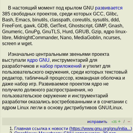
В настоящий момент под крылом GNU
развивается
385 свободных проектов, среди которых GCC, Glibc,
Bash, Emacs, binutils, classpath, coreutils, sysutils, ddd,
FreeFont, gawk, GDB, GetText, Ghostscript, GIMP, Gnash,
Gnumeric, GnuPg, GnuTLS, Hurd, GRUB, Gzip, ядро linux-
libre, MidnightCommander, Nano, MediaGoblin, ncurses,
screen и wget.
Изначально центральными звеньями проекта
выступали
ядро GNU
, инструментарий для
разработчиков и
набор приложений
и утилит для
пользовательского окружения, среди которых текстовый
редактор, табличный процессор, командная оболочка и
даже набор игр. Развиваемое проектом ядро не
получило должного распространения, но
пользовательское окружение и инструментарий
разработки оказались востребованными и в сочетании с
ядром Linux легли в основу дистрибутивов GNU/Linux.
+
–
исправить
/
+35
Главная ссылка к новости (
https://www.gnu.org/gnu/initia...
)