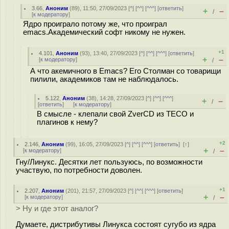
3.66
,
Аноним
(
89
), 11:50, 27/09/2023 [
^
] [
^^
] [
^^^
] [
ответить
]
+
–
/
[
к модератору
]
Ядро проиграло потому же, что проиграл
emacs.Академический софт никому не нужен.
+1
4.101
,
Аноним
(
93
), 13:40, 27/09/2023 [
^
] [
^^
] [
^^^
] [
ответить
]
+
–
[
к модератору
]
/
А что акемичного в Emacs? Его Столман со товарищи
пилили, академиков там не наблюдалось.
5.122
,
Аноним
(
38
), 14:28, 27/09/2023 [
^
] [
^^
] [
^^^
]
+
–
/
[
ответить
]
[
к модератору
]
В смысле - клепали свой ZverCD из TECO и
плагинов к нему?
+2
2.146
,
Аноним
(
99
), 16:05, 27/09/2023 [
^
] [
^^
] [
^^^
] [
ответить
]
[
↑
]
+
–
[
к модератору
]
/
Гну/Линукс. Десятки лет пользуюсь, по возможности
участвую, по потребности доволен.
+1
2.207
,
Аноним
(
201
), 21:57, 27/09/2023 [
^
] [
^^
] [
^^^
] [
ответить
]
+
–
[
к модератору
]
/
> Ну и где этот аналог?
Думаете, дистрибутивы Линукса состоят сугубо из ядра