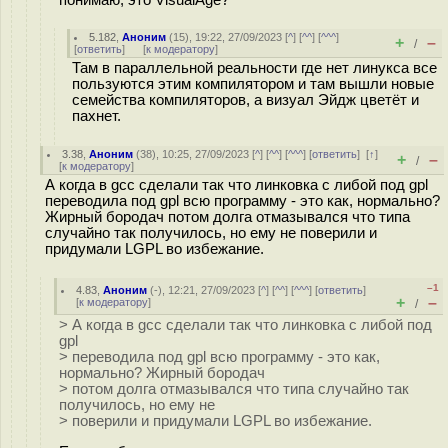
понимаю, это VisualAge?
5.182
,
Аноним
(
15
), 19:22, 27/09/2023 [
^
] [
^^
] [
^^^
]
+
–
/
[
ответить
]
[
к модератору
]
Там в параллельной реальности где нет линукса все
пользуются этим компилятором и там вышли новые
семейства компиляторов, а визуал Эйдж цветёт и
пахнет.
3.38
,
Аноним
(
38
), 10:25, 27/09/2023 [
^
] [
^^
] [
^^^
] [
ответить
]
[
↑
]
+
–
/
[
к модератору
]
А когда в gcc сделали так что линковка с либой под gpl
переводила под gpl всю программу - это как, нормально?
Жирный бородач потом долга отмазывался что типа
случайно так получилось, но ему не поверили и
придумали LGPL во избежание.
–1
4.83
,
Аноним
(
-
), 12:21, 27/09/2023 [
^
] [
^^
] [
^^^
] [
ответить
]
+
–
[
к модератору
]
/
> А когда в gcc сделали так что линковка с либой под
gpl
> переводила под gpl всю программу - это как,
нормально? Жирный бородач
> потом долга отмазывался что типа случайно так
получилось, но ему не
> поверили и придумали LGPL во избежание.