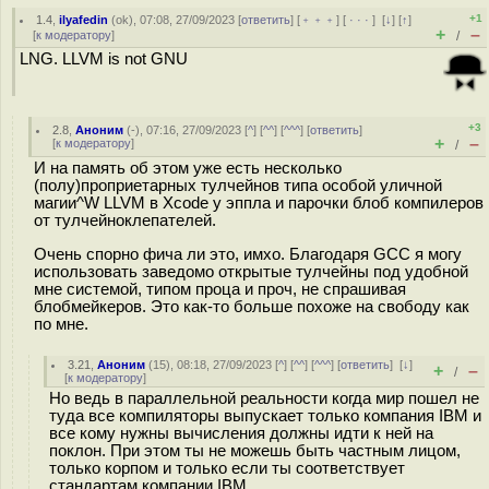
+1
1.4
,
ilyafedin
(
ok
), 07:08, 27/09/2023 [
ответить
] [
﹢﹢﹢
] [
· · ·
]
[
↓
] [
↑
]
+
–
[
к модератору
]
/
LNG. LLVM is not GNU
+3
2.8
,
Аноним
(
-
), 07:16, 27/09/2023 [
^
] [
^^
] [
^^^
] [
ответить
]
+
–
[
к модератору
]
/
И на память об этом уже есть несколько
(полу)проприетарных тулчейнов типа особой уличной
магии^W LLVM в Xcode у эппла и парочки блоб компилеров
от тулчейноклепателей.
Очень спорно фича ли это, имхо. Благодаря GCC я могу
использовать заведомо открытые тулчейны под удобной
мне системой, типом проца и проч, не спрашивая
блобмейкеров. Это как-то больше похоже на свободу как
по мне.
3.21
,
Аноним
(
15
), 08:18, 27/09/2023 [
^
] [
^^
] [
^^^
] [
ответить
]
[
↓
]
+
–
/
[
к модератору
]
Но ведь в параллельной реальности когда мир пошел не
туда все компиляторы выпускает только компания IBM и
все кому нужны вычисления должны идти к ней на
поклон. При этом ты не можешь быть частным лицом,
только корпом и только если ты соответствует
стандартам компании IBM.