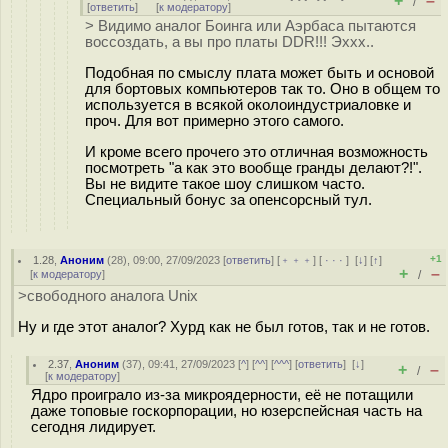
+
–
/
[
ответить
]
[
к модератору
]
> Видимо аналог Боинга или Аэрбаса пытаются
воссоздать, а вы про платы DDR!!! Эххх..
Подобная по смыслу плата может быть и основой
для бортовых компьютеров так то. Оно в общем то
используется в всякой околоиндустриаловке и
проч. Для вот примерно этого самого.
И кроме всего прочего это отличная возможность
посмотреть "а как это вообще гранды делают?!".
Вы не видите такое шоу слишком часто.
Специальный бонус за опенсорсный тул.
+1
1.28
,
Аноним
(
28
), 09:00, 27/09/2023 [
ответить
] [
﹢﹢﹢
] [
· · ·
]
[
↓
] [
↑
]
+
–
[
к модератору
]
/
>свободного аналога Unix
Ну и где этот аналог? Хурд как не был готов, так и не готов.
2.37
,
Аноним
(
37
), 09:41, 27/09/2023 [
^
] [
^^
] [
^^^
] [
ответить
]
[
↓
]
+
–
/
[
к модератору
]
Ядро проиграло из-за микроядерности, её не потащили
даже топовые госкорпорации, но юзерспейсная часть на
сегодня лидирует.