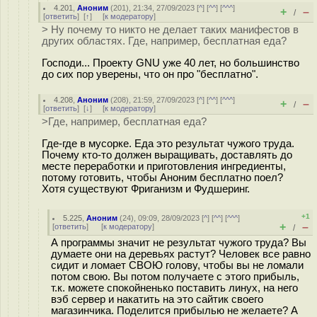
4.201
,
Аноним
(
201
), 21:34, 27/09/2023 [
^
] [
^^
] [
^^^
]
+
–
/
[
ответить
]
[
↑
] [
к модератору
]
> Ну почему то никто не делает таких манифестов в
других областях. Где, например, бесплатная еда?
Господи... Проекту GNU уже 40 лет, но большинство
до сих пор уверены, что он про "бесплатно".
4.208
,
Аноним
(
208
), 21:59, 27/09/2023 [
^
] [
^^
] [
^^^
]
+
–
/
[
ответить
]
[
↓
] [
к модератору
]
>Где, например, бесплатная еда?
Где-где в мусорке. Еда это результат чужого труда.
Почему кто-то должен выращивать, доставлять до
месте переработки и приготовления ингредиенты,
потому готовить, чтобы Аноним бесплатно поел?
Хотя существуют Фриганизм и Фудшеринг.
+1
5.225
,
Аноним
(
24
), 09:09, 28/09/2023 [
^
] [
^^
] [
^^^
]
+
–
[
ответить
]
[
к модератору
]
/
А программы значит не результат чужого труда? Вы
думаете они на деревьях растут? Человек все равно
сидит и ломает СВОЮ голову, чтобы вы не ломали
потом свою. Вы потом получаете с этого прибыль,
т.к. можете спокойненько поставить линух, на него
вэб сервер и накатить на это сайтик своего
магазинчика. Поделится прибылью не желаете? А