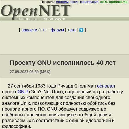
Профиль:
Аноним
(
вход
|
регистрация
)
неRU
opennet.me
[
новости
/
+++
|
форум
|
теги
|
]
Проекту GNU исполнилось 40 лет
27.09.2023 06:50 (MSK)
27 сентября 1983 года Ричард Столлман
основал
проект
GNU
(Gnu's Not Unix), нацеленный на разработку
системных компонентов для создания свободного
аналога Unix, позволяющих полностью обойтись без
проприетарного ПО. GNU образует содружество
свободных проектов, двигающихся к общей цели и
развиваемых в соответствии с единой идеологией и
философией.