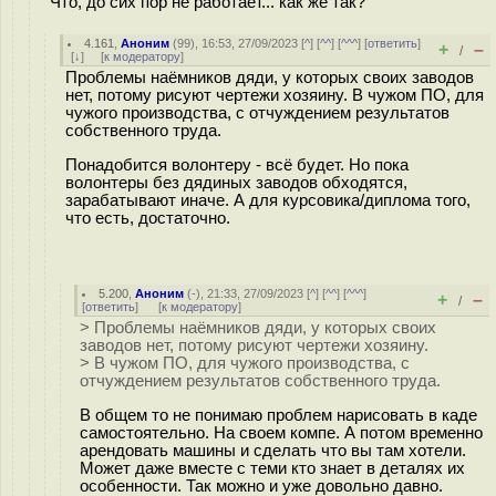
Что, до сих пор не работает... как же так?
4.161
,
Аноним
(
99
), 16:53, 27/09/2023 [
^
] [
^^
] [
^^^
] [
ответить
]
+
–
/
[
↓
] [
к модератору
]
Проблемы наёмников дяди, у которых своих заводов
нет, потому рисуют чертежи хозяину. В чужом ПО, для
чужого производства, с отчуждением результатов
собственного труда.
Понадобится волонтеру - всё будет. Но пока
волонтеры без дядиных заводов обходятся,
зарабатывают иначе. А для курсовика/диплома того,
что есть, достаточно.
5.200
,
Аноним
(
-
), 21:33, 27/09/2023 [
^
] [
^^
] [
^^^
]
+
–
/
[
ответить
]
[
к модератору
]
> Проблемы наёмников дяди, у которых своих
заводов нет, потому рисуют чертежи хозяину.
> В чужом ПО, для чужого производства, с
отчуждением результатов собственного труда.
В общем то не понимаю проблем нарисовать в каде
самостоятельно. На своем компе. А потом временно
арендовать машины и сделать что вы там хотели.
Может даже вместе с теми кто знает в деталях их
особенности. Так можно и уже довольно давно.