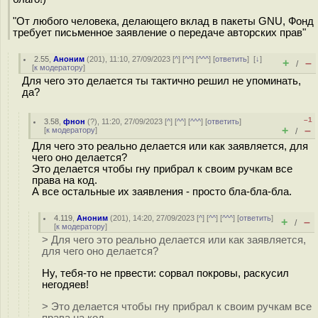
"От любого человека, делающего вклад в пакеты GNU, Фонд
требует письменное заявление о передаче авторских прав"
2.55
,
Аноним
(
201
), 11:10, 27/09/2023 [
^
] [
^^
] [
^^^
] [
ответить
]
[
↓
]
+
–
/
[
к модератору
]
Для чего это делается ты тактично решил не упоминать,
да?
–1
3.58
,
фнон
(
?
), 11:20, 27/09/2023 [
^
] [
^^
] [
^^^
] [
ответить
]
+
–
[
к модератору
]
/
Для чего это реально делается или как заявляется, для
чего оно делается?
Это делается чтобы гну прибрал к своим ручкам все
права на код.
А все остальные их заявления - просто бла-бла-бла.
4.119
,
Аноним
(
201
), 14:20, 27/09/2023 [
^
] [
^^
] [
^^^
] [
ответить
]
+
–
/
[
к модератору
]
> Для чего это реально делается или как заявляется,
для чего оно делается?
Ну, тебя-то не првести: сорвал покровы, раскусил
негодяев!
> Это делается чтобы гну прибрал к своим ручкам все
права на код.