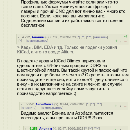
Профильные формумы читайте если вам что-то
такое надо. Уж как минимум всякие фрезеры,
лазеры и прочий CNC для вот лично вас - много кто
погоняет. Если, коненчо, вы им заплатите.
Содержание машин и их работников так то тоже не
бесплатное.
+2
4.222
,
Аноним
(
-
), 07:00, 28/09/2023 [
^
] [
^^
] [
^^^
] [
ответить
]
+
–
[
↑
] [
к модератору
]
/
> Кады, BIM, EDA и тд. Только не поделки уровня
KiCad, а что-то вроде Altium.
В поделке уровня KiCad Olimex нарисовали
одноплатник с 64-битным процом и DDR3 на
шестислойной плате. Вы такой крутой и пафосный что
вам надо и еще больше чем это? Охренеть, что вы там
производите - и где оно, вот это все?! Где у олимекса я
вижу - в их магазинчике на сайте и лежит, на случай
если вы вдруг шестислойку сами запустить в
производство напрягаетесь :)
5.252
,
АнонПапка
(
?
), 08:44, 29/09/2023 [
^
] [
^^
] [
^^^
]
+
–
/
[
ответить
]
[
к модератору
]
Видимо аналог Боинга или Аэрбаса пытаются
воссоздать, а вы про платы DDR!!! Эххх..
6.258
,
Аноним
(
-
), 02:47, 30/09/2023 [
^
] [
^^
] [
^^^
]