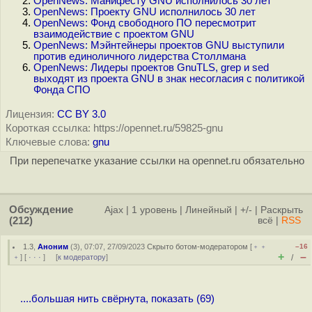
OpenNews: Манифесту GNU исполнилось 30 лет
OpenNews: Проекту GNU исполнилось 30 лет
OpenNews: Фонд свободного ПО пересмотрит
взаимодействие с проектом GNU
OpenNews: Мэйнтейнеры проектов GNU выступили
против единоличного лидерства Столлмана
OpenNews: Лидеры проектов GnuTLS, grep и sed
выходят из проекта GNU в знак несогласия с политикой
Фонда СПО
Лицензия:
CC BY 3.0
Короткая ссылка: https://opennet.ru/59825-gnu
Ключевые слова:
gnu
При перепечатке указание ссылки на opennet.ru обязательно
Обсуждение
Ajax
|
1 уровень
|
Линейный
|
+/-
|
Раскрыть
(212)
всё
|
RSS
1.3
,
Аноним
(
3
), 07:07, 27/09/2023
Скрыто ботом-модератором
[
﹢﹢
–16
+
–
﹢
] [
· · ·
] [
к модератору
]
/
....большая нить свёрнута, показать (69)