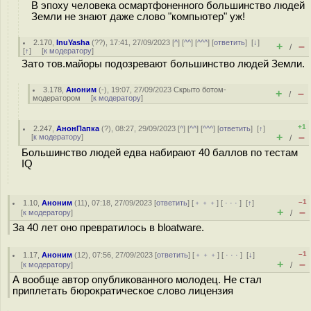
В эпоху человека осмартфоненного большинство людей
Земли не знают даже слово "компьютер" уж!
2.170
,
InuYasha
(
??
), 17:41, 27/09/2023 [
^
] [
^^
] [
^^^
] [
ответить
]
[
↓
]
+
–
/
[
↑
] [
к модератору
]
Зато тов.майоры подозревают большинство людей Земли.
3.178
,
Аноним
(
-
), 19:07, 27/09/2023
Скрыто ботом-
+
–
/
модератором
[
к модератору
]
+1
2.247
,
АнонПапка
(
?
), 08:27, 29/09/2023 [
^
] [
^^
] [
^^^
] [
ответить
]
[
↑
]
+
–
[
к модератору
]
/
Большинство людей едва набирают 40 баллов по тестам
IQ
–1
1.10
,
Аноним
(
11
), 07:18, 27/09/2023 [
ответить
] [
﹢﹢﹢
] [
· · ·
]
[
↑
]
+
–
[
к модератору
]
/
За 40 лет оно превратилось в bloatware.
–1
1.17
,
Аноним
(
12
), 07:56, 27/09/2023 [
ответить
] [
﹢﹢﹢
] [
· · ·
]
[
↓
]
+
–
[
к модератору
]
/
А вообще автор опубликованного молодец. Не стал
приплетать бюрократическое слово лицензия