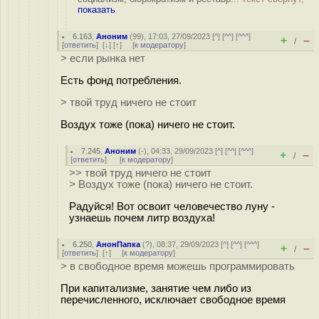
показать
6.163
,
Аноним
(
99
), 17:03, 27/09/2023 [
^
] [
^^
] [
^^^
]
+
–
/
[
ответить
]
[
↓
] [
↑
] [
к модератору
]
> если рынка нет
Есть фонд потребления.
> твой труд ничего не стоит
Воздух тоже (пока) ничего не стоит.
7.245
,
Аноним
(
-
), 04:33, 29/09/2023 [
^
] [
^^
] [
^^^
]
+
–
/
[
ответить
]
[
к модератору
]
>> твой труд ничего не стоит
> Воздух тоже (пока) ничего не стоит.
Радуйся! Вот освоит человечество луну -
узнаешь почем литр воздуха!
6.250
,
АнонПапка
(
?
), 08:37, 29/09/2023 [
^
] [
^^
] [
^^^
]
+
–
/
[
ответить
]
[
↑
] [
к модератору
]
> в свободное время можешь программировать
При капитализме, занятие чем либо из
перечисленного, исключает свободное время