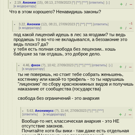
2.19
,
Аноним
(
15
), 08:13, 27/09/2023 [
^
] [
^^
] [
^^^
] [
ответить
]
[
↓
]
+
–
/
[
к модератору
]
Что в этом хорошего? Ненавидишь законы?
–1
3.22
,
Аноним
(
12
), 08:21, 27/09/2023 [
^
] [
^^
] [
^^^
] [
ответить
]
+
–
[
к модератору
]
/
под какой лицензий идешь в лес за ягодами? ты ведь
продаешь то во что не вкладывался, а беззаконие это
ведь плохо? да?
у тебя есть полная свобода без лецензии.. хошь
бабушке за так отдашь, это доброе дело.
4.46
,
фнон
(
?
), 10:42, 27/09/2023 [
^
] [
^^
] [
^^^
] [
ответить
]
[
↓
]
+
–
/
[
к модератору
]
ты не поверишь, но стоит тебе собрать женьшень,
костянику или какой-то трюфель - то ты нарушишь
"лицензию" по сбору краснокнижных видов и получишь
наказание от сообщества (государства)
свобода без ограничений - это анархия
+1
5.63
,
Анонимусс
(
?
), 11:44, 27/09/2023 [
^
] [
^^
] [
^^^
]
+
–
[
ответить
]
[
к модератору
]
/
Вообще-то нет, классическая анархия - это НЕ
отсутствие законов.
Почитайте хотя бы вики - там даже есть отдельная