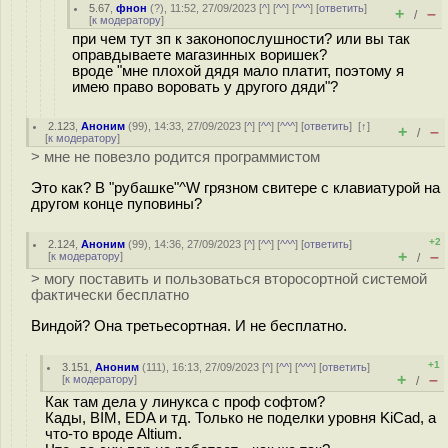
5.67
,
фнон
(
?
), 11:52, 27/09/2023 [
^
] [
^^
] [
^^^
] [
ответить
]
+
–
/
[
к модератору
]
при чем тут зп к законопослушности? или вы так
оправдываете магазинных воришек?
вроде "мне плохой дядя мало платит, поэтому я
имею право воровать у другого дяди"?
2.123
,
Аноним
(
99
), 14:33, 27/09/2023 [
^
] [
^^
] [
^^^
] [
ответить
]
[
↑
]
+
–
/
[
к модератору
]
> мне не повезло родится программистом
Это как? В "рубашке"^W грязном свитере с клавиатурой на
другом конце пуповины?
+2
2.124
,
Аноним
(
99
), 14:36, 27/09/2023 [
^
] [
^^
] [
^^^
] [
ответить
]
+
–
[
к модератору
]
/
> могу поставить и пользоваться второсортной системой
фактически бесплатно
Виндой? Она третьесортная. И не бесплатно.
+1
3.151
,
Аноним
(
111
), 16:13, 27/09/2023 [
^
] [
^^
] [
^^^
] [
ответить
]
+
–
[
к модератору
]
/
Как там дела у линукса с проф софтом?
Кады, BIM, EDA и тд. Только не поделки уровня KiCad, а
что-то вроде Altium.