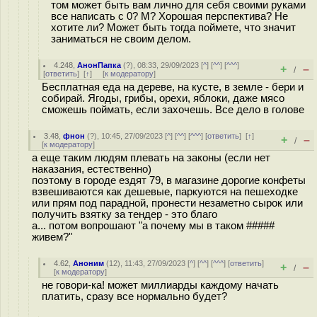
том может быть вам лично для себя своими руками
все написать с 0? М? Хорошая перспектива? Не
хотите ли? Может быть тогда поймете, что значит
заниматься не своим делом.
4.248
,
АнонПапка
(
?
), 08:33, 29/09/2023 [
^
] [
^^
] [
^^^
]
+
–
/
[
ответить
]
[
↑
] [
к модератору
]
Бесплатная еда на дереве, на кусте, в земле - бери и
собирай. Ягоды, грибы, орехи, яблоки, даже мясо
сможешь поймать, если захочешь. Все дело в голове
3.48
,
фнон
(
?
), 10:45, 27/09/2023 [
^
] [
^^
] [
^^^
] [
ответить
]
[
↑
]
+
–
/
[
к модератору
]
а еще таким людям плевать на законы (если нет
наказания, естественно)
поэтому в городе ездят 79, в магазине дорогие конфеты
взвешиваются как дешевые, паркуются на пешеходке
или прям под парадной, пронести незаметно сырок или
получить взятку за тендер - это благо
а... потом вопрошают "а почему мы в таком #####
живем?"
4.62
,
Аноним
(
12
), 11:43, 27/09/2023 [
^
] [
^^
] [
^^^
] [
ответить
]
+
–
/
[
к модератору
]
не говори-ка! может миллиарды каждому начать
платить, сразу все нормально будет?