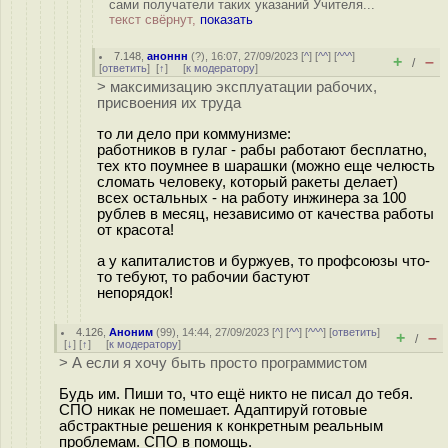
сами получатели таких указаний Учителя...
текст свёрнут,
показать
7.148
,
аноннн
(
?
), 16:07, 27/09/2023 [
^
] [
^^
] [
^^^
]
+
–
/
[
ответить
]
[
↑
] [
к модератору
]
> максимизацию эксплуатации рабочих,
присвоения их труда
то ли дело при коммунизме:
работников в гулаг - рабы работают бесплатно,
тех кто поумнее в шарашки (можно еще челюсть
сломать человеку, который ракеты делает)
всех остальных - на работу инжинера за 100
рублев в месяц, независимо от качества работы
от красота!
а у капиталистов и буржуев, то профсоюзы что-
то тебуют, то рабочии бастуют
непорядок!
4.126
,
Аноним
(
99
), 14:44, 27/09/2023 [
^
] [
^^
] [
^^^
] [
ответить
]
+
–
/
[
↓
] [
↑
] [
к модератору
]
> А если я хочу быть просто программистом
Будь им. Пиши то, что ещё никто не писал до тебя.
СПО никак не помешает. Адаптируй готовые
абстрактные решения к конкретным реальным
проблемам. СПО в помощь.