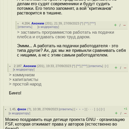
делам его судят современники и будут судить
потомки. Его тепло запомнят, а вой "критиканов"
растворится в тишине.
4.204
,
Аноним
(
201
), 21:39, 27/09/2023 [
^
] [
^^
] [
^^^
]
+
–
/
[
ответить
]
[
к модератору
]
> заставить программистов работать на подачки
плебса и отдавать свою труд даром.
Эммм... А работать на подачки работодателя - это
типа другое? Ах, да: мы же привыкли сравнивать себя
с нищими, а не с этим самым работодателем.
2.187
,
Аноним
(
201
), 19:33, 27/09/2023 [
^
] [
^^
] [
^^^
] [
ответить
]
[
↑
]
+
–
/
[
к модератору
]
> коммунизм
> капиталисты
> простой народ
Бинго!
+1
1.45
,
фнон
(
?
), 10:38, 27/09/2023 [
ответить
] [
﹢﹢﹢
] [
· · ·
]
[
↓
] [
↑
]
+
–
[
к модератору
]
/
Можно поздравить еще детище проекта GNU - организацию
FSF, которая отжимает права у авторов (естественно во
благо!)