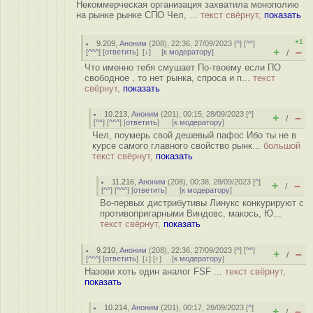
Некоммерческая организация захватила монополию
на рынке рынке СПО Чел, ...
текст свёрнут,
показать
+1
9.209
,
Аноним
(
208
), 22:36, 27/09/2023 [
^
] [
^^
]
+
–
[
^^^
] [
ответить
]
[
↓
] [
к модератору
]
/
Что именно тебя смушает По-твоему если ПО
свободное , то нет рынка, спроса и п...
текст
свёрнут,
показать
10.213
,
Аноним
(
201
), 00:15, 28/09/2023 [
^
]
+
–
/
[
^^
] [
^^^
] [
ответить
]
[
к модератору
]
Чел, поумерь свой дешевый пафос Ибо ты не в
курсе самого главного свойство рынк...
большой
текст свёрнут,
показать
11.216
,
Аноним
(
208
), 00:38, 28/09/2023 [
^
]
+
–
/
[
^^
] [
^^^
] [
ответить
]
[
к модератору
]
Во-первых дистрибутивы Линукс конкурируют с
противопригарными Виндовс, макось, Ю...
текст свёрнут,
показать
9.210
,
Аноним
(
208
), 22:36, 27/09/2023 [
^
] [
^^
]
+
–
/
[
^^^
] [
ответить
]
[
↓
] [
↑
] [
к модератору
]
Назови хоть один аналог FSF ...
текст свёрнут,
показать
10.214
,
Аноним
(
201
), 00:17, 28/09/2023 [
^
]
+
–
/