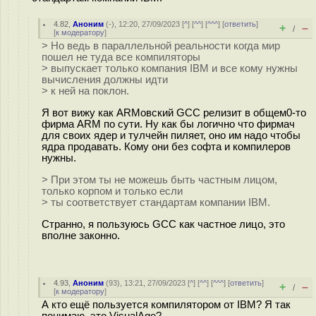
4.82
,
Аноним
(
-
), 12:20, 27/09/2023 [
^
] [
^^
] [
^^^
] [
ответить
]
+
–
/
[
к модератору
]
> Но ведь в параллельной реальности когда мир
пошел не туда все компиляторы
> выпускает только компания IBM и все кому нужны
вычисления должны идти
> к ней на поклон.
Я вот вижу как ARMовский GCC релизит в общем0-то
фирма ARM по сути. Ну как бы логично что фирмач
для своих ядер и тулчейн пиляет, оно им надо чтобы
ядра продавать. Кому они без софта и компилеров
нужны.
> При этом ты не можешь быть частным лицом,
только корпом и только если
> ты соответствует стандартам компании IBM.
Странно, я пользуюсь GCC как частное лицо, это
вполне законно.
4.93
,
Аноним
(
93
), 13:21, 27/09/2023 [
^
] [
^^
] [
^^^
] [
ответить
]
+
–
/
[
к модератору
]
А кто ещё пользуется компилятором от IBM? Я так