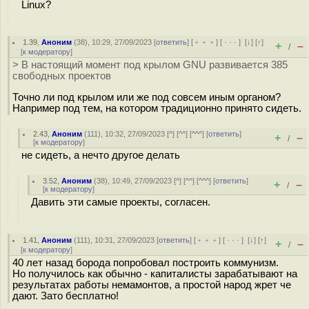
Linux?
1.39
,
Аноним
(
38
), 10:29, 27/09/2023 [
ответить
] [
﹢﹢﹢
] [
· · ·
]
[
↓
] [
↑
]
+
–
/
[
к модератору
]
> В настоящий момент под крылом GNU развивается 385
свободных проектов
Точно ли под крылом или же под совсем иным органом?
Например под тем, на котором традиционно принято сидеть.
2.43
,
Аноним
(
111
), 10:32, 27/09/2023 [
^
] [
^^
] [
^^^
] [
ответить
]
+
–
/
[
к модератору
]
не сидеть, а нечто другое делать
3.52
,
Аноним
(
38
), 10:49, 27/09/2023 [
^
] [
^^
] [
^^^
] [
ответить
]
+
–
/
[
к модератору
]
Давить эти самые проекты, согласен.
1.41
,
Аноним
(
111
), 10:31, 27/09/2023 [
ответить
] [
﹢﹢﹢
] [
· · ·
]
[
↓
] [
↑
]
+
–
/
[
к модератору
]
40 лет назад борода попробовал построить коммунизм.
Но получилось как обычно - капиталисты зарабатывают на
результатах работы немамонтов, а простой народ жрет че
дают. Зато бесплатно!