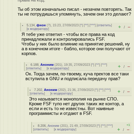
Ты об этом изначально писал - незачем повторять. Так
ты не потрудишься упомянуть, зачем они это делают?
5.134
,
фнон
(
?
), 15:23, 27/09/2023 [
^
] [
^^
] [
^^^
] [
ответить
]
+
–
/
[
к модератору
]
Я тебе уже ответил - чтобы все права на код
принадлежали и контролировались FSF.
Чтобы у них было влияние на принятие решений, ну
а в конечном итоге - бабло, которое они получают от
корпов.
6.188
,
Аноним
(
201
), 19:35, 27/09/2023 [
^
] [
^^
] [
^^^
]
+
–
/
[
ответить
]
[
к модератору
]
Ок. Тогда зачем, по-твоему, куча пректов все таки
вступила в GNU и подписала передачу прав?
7.202
,
Аноним
(
202
), 21:36, 27/09/2023 [
^
] [
^^
] [
^^^
]
+
–
/
[
ответить
]
[
к модератору
]
Это называется монополия на рынке СПО.
Кроме FSF тупо нет других таких же контор, а
если и есть то не известны. Вот наивные
программисты и отдают в FSF.
+1
8.206
,
Аноним
(
201
), 21:49, 27/09/2023 [
^
] [
^^
] [
^^^
]
+
–
[
ответить
]
[
к модератору
]
/