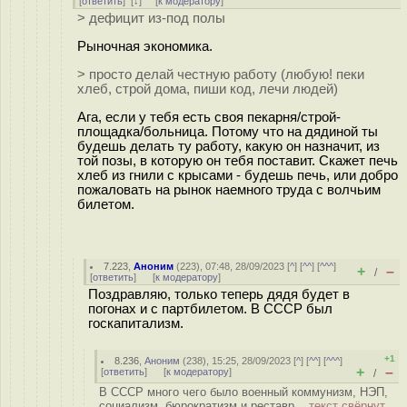
[
ответить
]
[
↓
] [
к модератору
]
> дефицит из-под полы
Рыночная экономика.
> просто делай честную работу (любую! пеки
хлеб, строй дома, пиши код, лечи людей)
Ага, если у тебя есть своя пекарня/строй-
площадка/больница. Потому что на дядиной ты
будешь делать ту работу, какую он назначит, из
той позы, в которую он тебя поставит. Скажет печь
хлеб из гнили с крысами - будешь печь, или добро
пожаловать на рынок наемного труда с волчьим
билетом.
7.223
,
Аноним
(
223
), 07:48, 28/09/2023 [
^
] [
^^
] [
^^^
]
+
–
/
[
ответить
]
[
к модератору
]
Поздравляю, только теперь дядя будет в
погонах и с партбилетом. В СССР был
госкапитализм.
+1
8.236
,
Аноним
(
238
), 15:25, 28/09/2023 [
^
] [
^^
] [
^^^
]
+
–
[
ответить
]
[
к модератору
]
/
В СССР много чего было военный коммунизм, НЭП,
социализм, бюрократизм и реставр...
текст свёрнут,