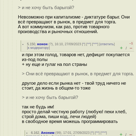
> и не хочу быть барыгой?
Невозможно при капитализме - диктатуре барыг. Они
всё превращают в рынок, в предмет для торга.
А вот коммунизм, как раз, против товарного
производства и рыночных отношений.
–1
5.150
,
нонон
(
?
), 16:10, 27/09/2023 [
^
] [
^^
] [
^^^
] [
ответить
]
+
–
[
к модератору
]
/
и при этом голод, товаров нет, дефицит покупается
из-под полы
+ ну еще и гулаг на пол страны
> Они всё превращают в рынок, в предмет для торга.
другое дело если рынка нет - твой труд ничего не
стоит, да жизнь в общем-то тоже
> и не хочу быть барыгой?
так не будь им!
просто делай честную работу (любую! пеки хлеб,
строй дома, пиши код, лечи людей)
в свободное время можешь программировать
6.162
,
Аноним
(
99
), 17:01, 27/09/2023 [
^
] [
^^
] [
^^^
]
+
–
/