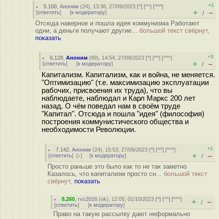
+1
5.100
,
Аноним
(
24
), 13:36, 27/09/2023 [
^
] [
^^
] [
^^^
]
+
–
[
ответить
]
[
к модератору
]
/
Отсюда наверное и пошла идея коммунизма Работают
одни, а деньги получают другие...
большой текст свёрнут,
показать
+3
6.128
,
Аноним
(
99
), 14:54, 27/09/2023 [
^
] [
^^
] [
^^^
]
+
–
[
ответить
]
[
к модератору
]
/
Капитализм. Капитализм, как и война, не меняется.
"Оптимизацию" (т.е. максимизацию эксплуатации
рабочих, присвоения их труда), что вы
наблюдаете, наблюдал и Карл Маркс 200 лет
назад. О чём поведал нам в своём труде
"Капитал". Отсюда и пошла "идея" (философия)
построения коммунистического общества и
необходимости Революции.
+1
7.142
,
Аноним
(
24
), 15:53, 27/09/2023 [
^
] [
^^
] [
^^^
]
+
–
[
ответить
]
[
↓
] [
к модератору
]
/
Просто раньше это было как то не так заметно
Казалось, что капитализм просто сн...
большой текст
свёрнут,
показать
8.260
,
rvs2016
(
ok
), 12:05, 01/10/2023 [
^
] [
^^
] [
^^^
]
+
–
/
[
ответить
]
[
к модератору
]
Право на такую рассылку дают неформально