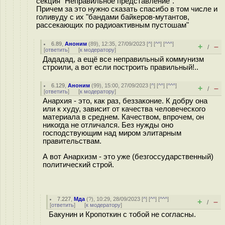
секция "Неправильное представление".
Причем за это нужно сказать спасибо в том числе и
голивуду с их "бандами байкеров-мутантов,
рассекающих по радиоактивным пустошам"
6.89
,
Аноним
(
89
), 12:35, 27/09/2023 [
^
] [
^^
] [
^^^
]
+
–
/
[
ответить
]
[
к модератору
]
Дададад, а ещё все неправильный коммунизм
строили, а вот если построить правильный!..
6.129
,
Аноним
(
99
), 15:00, 27/09/2023 [
^
] [
^^
] [
^^^
]
+
–
/
[
ответить
]
[
к модератору
]
Анархия - это, как раз, беззаконие. К добру она
или к худу, зависит от качества человеческого
материала в среднем. Качеством, впрочем, он
никогда не отличался. Без нужды оно
господствующим над миром элитарным
правительствам.
А вот Анархизм - это уже (безгоссударственный)
политический строй.
7.227
,
Мда
(
?
), 10:29, 28/09/2023 [
^
] [
^^
] [
^^^
]
+
–
/
[
ответить
]
[
к модератору
]
Бакунин и Кропоткин с тобой не согласны.