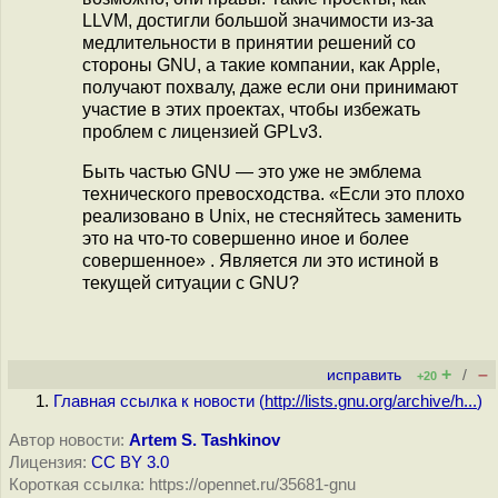
LLVM, достигли большой значимости из-за
медлительности в принятии решений со
стороны GNU, а такие компании, как Apple,
получают похвалу, даже если они принимают
участие в этих проектах, чтобы избежать
проблем с лицензией GPLv3.
Быть частью GNU — это уже не эмблема
технического превосходства. «Если это плохо
реализовано в Unix, не стесняйтесь заменить
это на что-то совершенно иное и более
совершенное» . Является ли это истиной в
текущей ситуации с GNU?
+
–
исправить
/
+20
Главная ссылка к новости (
http://lists.gnu.org/archive/h...
)
Автор новости:
Artem S. Tashkinov
Лицензия:
CC BY 3.0
Короткая ссылка: https://opennet.ru/35681-gnu