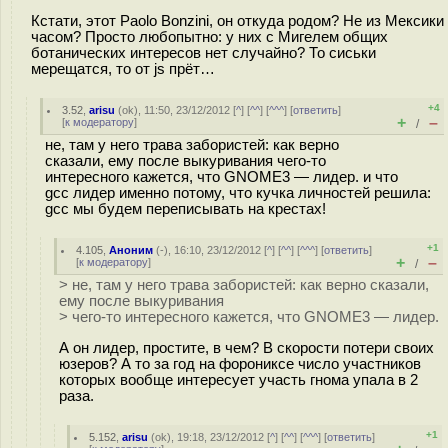
Кстати, этот Paolo Bonzini, он откуда родом? Не из Мексики
часом? Просто любопытно: у них с Мигелем общих
ботанических интересов нет случайно? То сиськи
мерещатся, то от js прёт…
+4
3.52
,
arisu
(
ok
), 11:50, 23/12/2012 [
^
] [
^^
] [
^^^
] [
ответить
]
+
–
[
к модератору
]
/
не, там у него трава забористей: как верно
сказали, ему после выкуривания чего-то
интересного кажется, что GNOME3 — лидер. и что
gcc лидер именно потому, что кучка личностей решила:
gcc мы будем переписывать на крестах!
+1
4.105
,
Аноним
(
-
), 16:10, 23/12/2012 [
^
] [
^^
] [
^^^
] [
ответить
]
+
–
[
к модератору
]
/
> не, там у него трава забористей: как верно сказали,
ему после выкуривания
> чего-то интересного кажется, что GNOME3 — лидер.
А он лидер, простите, в чем? В скорости потери своих
юзеров? А то за год на форониксе число участников
которых вообще интересует участь гнома упала в 2
раза.
+1
5.152
,
arisu
(
ok
), 19:18, 23/12/2012 [
^
] [
^^
] [
^^^
] [
ответить
]