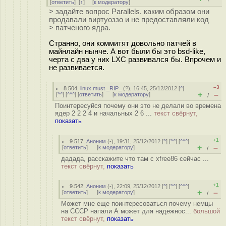
[
ответить
]
[
↑
] [
к модератору
]
> задайте вопрос Parallels. каким образом они
продавали виртуоззо и не предоставляли код
> патченого ядра.
Странно, они коммитят довольно патчей в
майнлайн нынче. А вот были бы это bsd-like,
черта с два у них LXC развивался бы. Впрочем и
не развивается.
–3
8.504
,
linux must _RIP_
(
?
), 16:45, 25/12/2012 [
^
]
+
–
[
^^
] [
^^^
] [
ответить
]
[
к модератору
]
/
Поинтересуйся почему они это не делали во времена
ядер 2 2 2 4 и начальных 2 6 ...
текст свёрнут,
показать
+1
9.517
,
Аноним
(
-
), 19:31, 25/12/2012 [
^
] [
^^
] [
^^^
]
+
–
[
ответить
]
[
к модератору
]
/
дадада, расскажите что там с xfree86 сейчас ...
текст свёрнут,
показать
+1
9.542
,
Аноним
(
-
), 22:09, 25/12/2012 [
^
] [
^^
] [
^^^
]
+
–
[
ответить
]
[
к модератору
]
/
Может мне еще поинтересоваться почему немцы
на СССР напали А может для надежнос...
большой
текст свёрнут,
показать