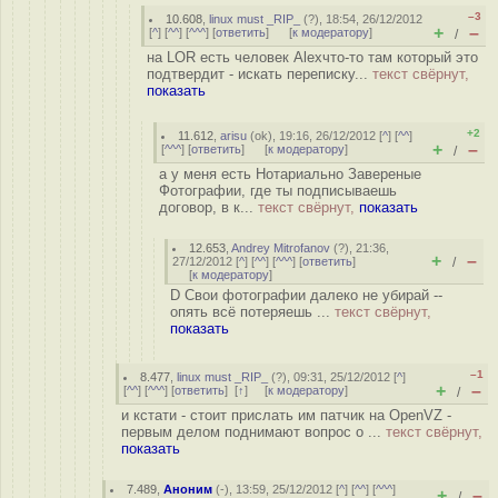
–3
10.608
,
linux must _RIP_
(
?
), 18:54, 26/12/2012
+
–
[
^
] [
^^
] [
^^^
] [
ответить
]
[
к модератору
]
/
на LOR есть человек Alexчто-то там который это
подтвердит - искать переписку...
текст свёрнут,
показать
+2
11.612
,
arisu
(
ok
), 19:16, 26/12/2012 [
^
] [
^^
]
+
–
[
^^^
] [
ответить
]
[
к модератору
]
/
а у меня есть Нотариально Завереные
Фотографии, где ты подписываешь
договор, в к...
текст свёрнут,
показать
12.653
,
Andrey Mitrofanov
(
?
), 21:36,
+
–
27/12/2012 [
^
] [
^^
] [
^^^
] [
ответить
]
/
[
к модератору
]
D Свои фотографии далеко не убирай --
опять всё потеряешь ...
текст свёрнут,
показать
–1
8.477
,
linux must _RIP_
(
?
), 09:31, 25/12/2012 [
^
]
+
–
[
^^
] [
^^^
] [
ответить
]
[
↑
] [
к модератору
]
/
и кстати - стоит прислать им патчик на OpenVZ -
первым делом поднимают вопрос о ...
текст свёрнут,
показать
7.489
,
Аноним
(
-
), 13:59, 25/12/2012 [
^
] [
^^
] [
^^^
]
+
–
/