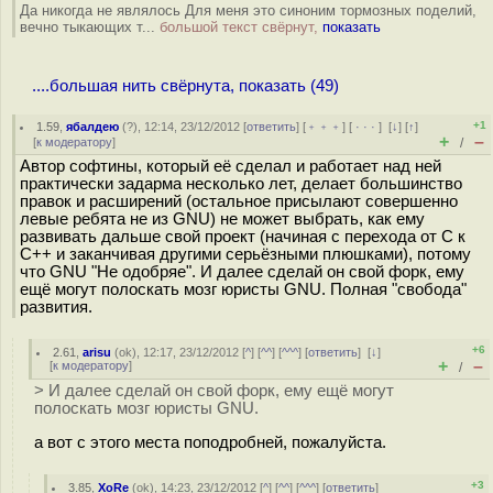
Да никогда не являлось Для меня это синоним тормозных поделий,
вечно тыкающих т...
большой текст свёрнут,
показать
....большая нить свёрнута, показать (49)
+1
1.59
,
ябалдею
(
?
), 12:14, 23/12/2012 [
ответить
] [
﹢﹢﹢
] [
· · ·
]
[
↓
] [
↑
]
+
–
[
к модератору
]
/
Автор софтины, который её сделал и работает над ней
практически задарма несколько лет, делает большинство
правок и расширений (остальное присылают совершенно
левые ребята не из GNU) не может выбрать, как ему
развивать дальше свой проект (начиная с перехода от C к
С++ и заканчивая другими серьёзными плюшками), потому
что GNU "Не одобряе". И далее сделай он свой форк, ему
ещё могут полоскать мозг юристы GNU. Полная "свобода"
развития.
+6
2.61
,
arisu
(
ok
), 12:17, 23/12/2012 [
^
] [
^^
] [
^^^
] [
ответить
]
[
↓
]
+
–
[
к модератору
]
/
> И далее сделай он свой форк, ему ещё могут
полоскать мозг юристы GNU.
а вот с этого места поподробней, пожалуйста.
+3
3.85
,
XoRe
(
ok
), 14:23, 23/12/2012 [
^
] [
^^
] [
^^^
] [
ответить
]