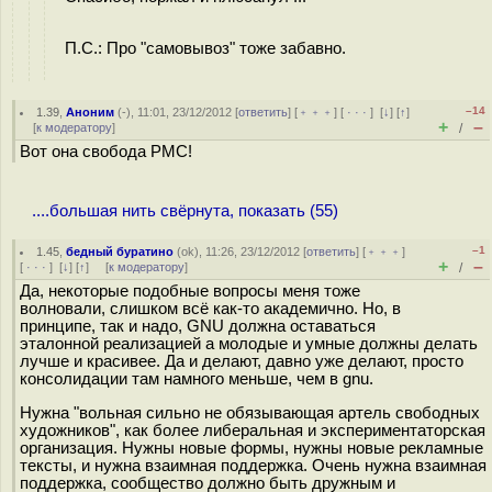
П.С.: Про "самовывоз" тоже забавно.
–14
1.39
,
Аноним
(
-
), 11:01, 23/12/2012 [
ответить
] [
﹢﹢﹢
] [
· · ·
]
[
↓
] [
↑
]
+
–
[
к модератору
]
/
Вот она свобода РМС!
....большая нить свёрнута, показать (55)
–1
1.45
,
бедный буратино
(
ok
), 11:26, 23/12/2012 [
ответить
] [
﹢﹢﹢
]
+
–
[
· · ·
]
[
↓
] [
↑
] [
к модератору
]
/
Да, некоторые подобные вопросы меня тоже
волновали, слишком всё как-то академично. Но, в
принципе, так и надо, GNU должна оставаться
эталонной реализацией а молодые и умные должны делать
лучше и красивее. Да и делают, давно уже делают, просто
консолидации там намного меньше, чем в gnu.
Нужна "вольная сильно не обязывающая артель свободных
художников", как более либеральная и экспериментаторская
организация. Нужны новые формы, нужны новые рекламные
тексты, и нужна взаимная поддержка. Очень нужна взаимная
поддержка, сообщество должно быть дружным и