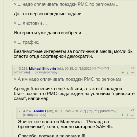
> ... надо оплачивать поездки РМС по регионам ...
Да, это первоочередные задачи.
> ... листовки ...
Интернеты уже давно изобрели.
> ... трафик.
Безлимитные интернеты за полтинник в месяц могли бы
спасти отца софтверной демократии.
+4
3.228
,
Michael Shigorin
(
ok
), 00:15, 24/12/2012 [
^
] [
^^
] [
^^^
]
+
–
[
ответить
]
[
к модератору
]
/
> А им надо оплачивать поездки РМС по регионам
Аренду броневичка ещё забыли, а так всё складно
бы -- разве что РМС сюда ездил на условиях "привозите
сами", например.
–2
4.237
,
Anonus
(
ok
), 01:00, 24/12/2012 [
^
] [
^^
] [
^^^
] [
ответить
]
+
–
[
к модератору
]
/
Эпическое полотно Малевича - "Ричард на
броневичке", холст, масло моторное SAE-45.
Спасибо, поржал и плюсанул !!!