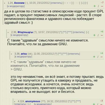
–7
1.24
,
Аноним
(
-
), 10:20, 23/12/2012 [
ответить
] [
﹢﹢﹢
] [
· · ·
]
[
↓
] [
↑
]
+
–
[
к модератору
]
/
да и в целом по статистике в опенсорсном коде процент GPL
падает, а процент пермиссивных лицензий - растет. В споре
религиозного фанатизма и здравого смысла побеждает
здравый смысл :)
+6
2.36
,
Фтщтньщгы
(
?
), 10:57, 23/12/2012 [
^
] [
^^
] [
^^^
] [
ответить
]
[
↓
]
+
–
[
к модератору
]
/
С таким "здравым" смыслом ничего не изменится.
Почитайте, что ли за движение GNU.
+4
3.38
,
arisu
(
ok
), 11:00, 23/12/2012 [
^
] [
^^
] [
^^^
] [
ответить
]
+
–
[
к модератору
]
/
> С таким "здравым" смыслом ничего не
изменится. Почитайте, что ли за движение
> GNU.
это гну-ненавистник, он всё знает, и потому прыгает. ведь
GPL не получится утащить в каморку и продавать, не
отдавая исходники. а хочется, очень хочется: ведь
столько вкусного, приятного кода, который можно
впаривать. а не выходит. вот и бесится.
–3
4.119
,
anonymous
(
??
), 16:32, 23/12/2012 [
^
] [
^^
] [
^^^
]
+
–
[
ответить
]
[
↓
] [
к модератору
]
/