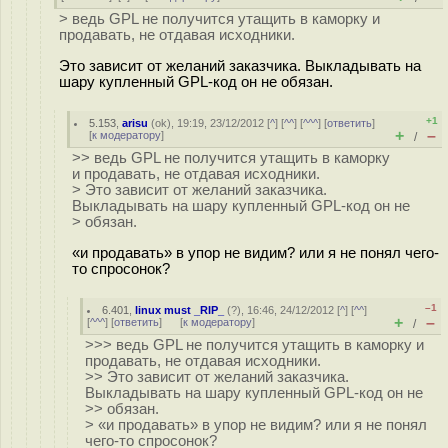
> ведь GPL не получится утащить в каморку и
продавать, не отдавая исходники.
Это зависит от желаний заказчика. Выкладывать на
шару купленный GPL-код он не обязан.
+1
5.153
,
arisu
(
ok
), 19:19, 23/12/2012 [
^
] [
^^
] [
^^^
] [
ответить
]
+
–
[
к модератору
]
/
>> ведь GPL не получится утащить в каморку
и продавать, не отдавая исходники.
> Это зависит от желаний заказчика.
Выкладывать на шару купленный GPL-код он не
> обязан.
«и продавать» в упор не видим? или я не понял чего-
то спросонок?
–1
6.401
,
linux must _RIP_
(
?
), 16:46, 24/12/2012 [
^
] [
^^
]
+
–
[
^^^
] [
ответить
]
[
к модератору
]
/
>>> ведь GPL не получится утащить в каморку и
продавать, не отдавая исходники.
>> Это зависит от желаний заказчика.
Выкладывать на шару купленный GPL-код он не
>> обязан.
> «и продавать» в упор не видим? или я не понял
чего-то спросонок?