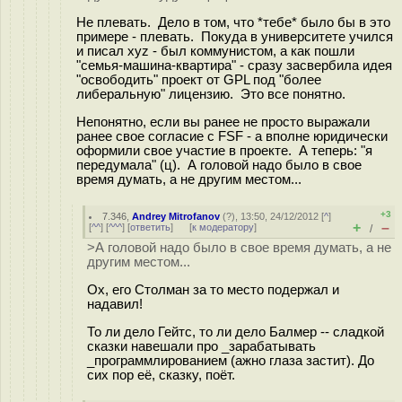
Не плевать. Дело в том, что *тебе* было бы в это
примере - плевать. Покуда в университете учился
и писал xyz - был коммунистом, а как пошли
"семья-машина-квартира" - сразу засвербила идея
"освободить" проект от GPL под "более
либеральную" лицензию. Это все понятно.
Непонятно, если вы ранее не просто выражали
ранее свое согласие с FSF - а вполне юридически
оформили свое участие в проекте. А теперь: "я
передумала" (ц). А головой надо было в свое
время думать, а не другим местом...
+3
7.346
,
Andrey Mitrofanov
(
?
), 13:50, 24/12/2012 [
^
]
+
–
[
^^
] [
^^^
] [
ответить
]
[
к модератору
]
/
>А головой надо было в свое время думать, а не
другим местом...
Ох, его Столман за то место подержал и
надавил!
То ли дело Гейтс, то ли дело Балмер -- сладкой
сказки навешали про _зарабатывать
_программлированием (ажно глаза застит). До
сих пор её, сказку, поёт.