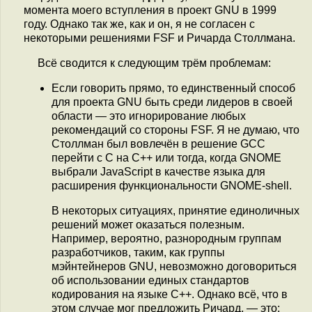
момента моего вступления в проект GNU в 1999
году. Однако так же, как и он, я не согласен с
некоторыми решениями FSF и Ричарда Столлмана.
Всё сводится к следующим трём проблемам:
Если говорить прямо, то единственный способ
для проекта GNU быть среди лидеров в своей
области — это игнорирование любых
рекомендаций со стороны FSF. Я не думаю, что
Столлман был вовлечён в решение GCC
перейти с C на C++ или тогда, когда GNOME
выбрали JavaScript в качестве языка для
расширения функциональности GNOME-shell.
В некоторых ситуациях, принятие единоличных
решений может оказаться полезным.
Например, вероятно, разнородным группам
разработчиков, таким, как группы
мэйнтейнеров GNU, невозможно договориться
об использовании единых стандартов
кодирования на языке C++. Однако всё, что в
этом случае мог предложить Ричард, — это: