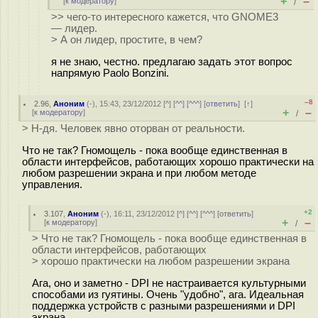
+
–
[
к модератору
]
/
>> чего-то интересного кажется, что GNOME3
— лидер.
> А он лидер, простите, в чем?
я не знаю, честно. предлагаю задать этот вопрос
напрямую Paolo Bonzini.
–8
2.96
,
Аноним
(
-
), 15:43, 23/12/2012 [
^
] [
^^
] [
^^^
] [
ответить
]
[
↑
]
+
–
[
к модератору
]
/
> Н-дя. Человек явно оторван от реальности.
Что не так? Гномощель - пока вообще единственная в
области интерфейсов, работающих хорошо практически на
любом разрешении экрана и при любом методе
управления.
+2
3.107
,
Аноним
(
-
), 16:11, 23/12/2012 [
^
] [
^^
] [
^^^
] [
ответить
]
+
–
[
к модератору
]
/
> Что не так? Гномощель - пока вообще единственная в
области интерфейсов, работающих
> хорошо практически на любом разрешении экрана
Ага, оно и заметно - DPI не настраивается культурными
способами из гуятины. Очень "удобно", ага. Идеальная
поддержка устройств с разными разрешениями и DPI
экрана.