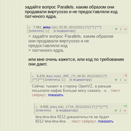
задайте вопрос Parallels. каким образом они
продавали виртуоззо и не предоставляли код
патченого ядра.
7.461
,
arisu
(
ok
), 03:36, 25/12/2012 [
^
] [
^^
] [
^^^
]
+
–
/
[
ответить
]
[
↓
] [
к модератору
]
> задайте вопрос Parallels. каким образом
они продавали виртуоззо и не
предоставляли код
> патченого ядра.
или мне очень кажется, или код по требованию
они дают.
–1
8.476
,
linux must _RIP_
(
?
), 09:30, 25/12/2012 [
^
]
+
–
[
^^
] [
^^^
] [
ответить
]
[
↓
] [
к модератору
]
/
Сейчас тыкают в сторону OpenVZ, а раньше
посылали нафик Больше могу сказать - к...
текст
свёрнут,
показать
+3
9.509
,
arisu
(
ok
), 17:54, 25/12/2012 [
^
] [
^^
] [
^^^
]
+
–
[
ответить
]
[
к модератору
]
/
бла-бла-бла 8212 доказательств не будет
8212 бла-бла-бла ...
текст свёрнут,
показать