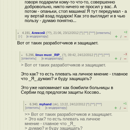
говоря подарили кому-то что-то, совершенно
добровольно, никто ничего не просил у вас. А
потом - опаньки, стоп машина! Я тут передумал - а
ну вертай взад подарок! Как это выглядит и в чью
пользу - думаю понятно...
+2
4.191
,
Алексей
(
??
), 21:06, 23/12/2012 [
^
] [
^^
] [
^^^
] [
ответить
]
+
–
[
↑
] [
к модератору
]
/
Вот от таких разработчиков и защищает.
–3
5.296
,
linux must _RIP_
(
?
), 09:42, 24/12/2012 [
^
] [
^^
] [
^^^
]
+
–
[
ответить
]
[
к модератору
]
/
> Вот от таких разработчиков и защищает.
Это как? то есть плевать на личное мнение - главное
что _Я_ думаю? и буду защищать?
Это уже напоминает как бомбили больницы в
Сербии под предлогом защиты Косово..
+1
6.340
,
myhand
(
ok
), 13:22, 24/12/2012 [
^
] [
^^
] [
^^^
]
+
–
[
ответить
]
[
к модератору
]
/
>> Вот от таких разработчиков и защищает.
> Это как? то есть плевать на личное
мнение - главное что _Я_
> думаю? и буду защищать?