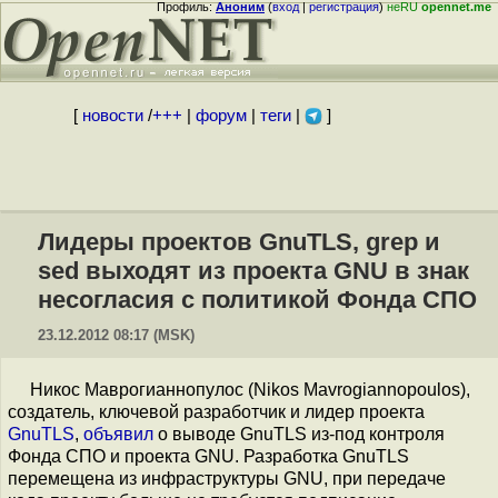
Профиль:
Аноним
(
вход
|
регистрация
)
неRU
opennet.me
[
новости
/
+++
|
форум
|
теги
|
]
Лидеры проектов GnuTLS, grep и
sed выходят из проекта GNU в знак
несогласия с политикой Фонда СПО
23.12.2012 08:17 (MSK)
Никос Маврогианнопулос (Nikos Mavrogiannopoulos),
создатель, ключевой разработчик и лидер проекта
GnuTLS
,
объявил
о выводе GnuTLS из-под контроля
Фонда СПО и проекта GNU. Разработка GnuTLS
перемещена из инфраструктуры GNU, при передаче