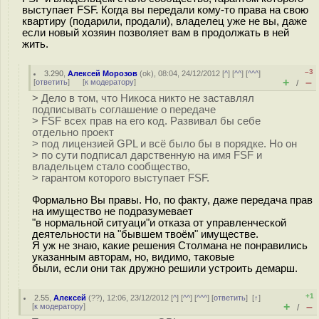
выступает FSF. Когда вы передали кому-то права на свою
квартиру (подарили, продали), владелец уже не вы, даже
если новый хозяин позволяет вам в продолжать в ней
жить.
–3
3.290
,
Алексей Морозов
(
ok
), 08:04, 24/12/2012 [
^
] [
^^
] [
^^^
]
+
–
[
ответить
]
[
к модератору
]
/
> Дело в том, что Никоса никто не заставлял
подписывать соглашение о передаче
> FSF всех прав на его код. Развивал бы себе
отдельно проект
> под лицензией GPL и всё было бы в порядке. Но он
> по сути подписал дарственную на имя FSF и
владельцем стало сообщество,
> гарантом которого выступает FSF.
Формально Вы правы. Но, по факту, даже передача прав
на имущество не подразумевает
"в нормальной ситуаци"и отказа от управленческой
деятельности на "бывшем твоём" имуществе.
Я уж не знаю, какие решения Столмана не понравились
указанным авторам, но, видимо, таковые
были, если они так дружно решили устроить демарш.
+1
2.55
,
Алексей
(
??
), 12:06, 23/12/2012 [
^
] [
^^
] [
^^^
] [
ответить
]
[
↑
]
+
–
[
к модератору
]
/