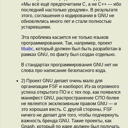
«Мы всё ещё предпочитаем C, а не C++ — ибо
последний настолько уродлив». В результате
этого, соглашения о кодировании в GNU не
обновлялись много лет и стали полностью
устаревшими.
Эта проблема касается не только языков
программирования. Так, например, проект
libabc
, который должен был быть разработан в
рамках GNU, по факту был создан отдельно.
В стандартах программирования GNU нет ни
слова про написание безопасного кода.
2) Проект GNU делает очень мало для
организации FSF и наоборот. Из-за огромного
успеха открытого ПО и с тех пор, как появился
манифест GNU, распространение СПО более
не является эксклюзивным правом GNU — и
это хорошая весть. С другой стороны, FSF
ничего не делает для того, чтобы подчеркнуть
важность бренда GNU. Такие проекты, как
Gnash, который по идее должен был получать