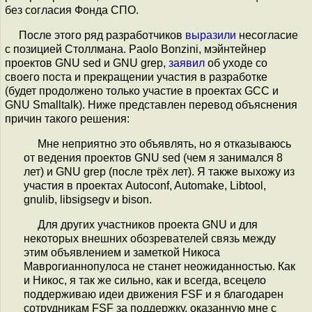
без согласия Фонда СПО.
После этого ряд разработчиков
выразили
несогласие
с позицией Столлмана. Paolo Bonzini, мэйнтейнер
проектов GNU sed и GNU grep,
заявил
об уходе со
своего поста и прекращении участия в разработке
(будет продолжено только участие в проектах GCC и
GNU Smalltalk). Ниже представлен перевод объяснения
причин такого решения:
Мне неприятно это объявлять, но я отказываюсь
от ведения проектов GNU sed (чем я занимался 8
лет) и GNU grep (после трёх лет). Я также выхожу из
участия в проектах Autoconf, Automake, Libtool,
gnulib, libsigsegv и bison.
Для других участников проекта GNU и для
некоторых внешних обозревателей связь между
этим объявлением и заметкой Никоса
Маврогианнопулоса не станет неожиданностью. Как
и Никос, я так же сильно, как и всегда, всецело
поддерживаю идеи движения FSF и я благодарен
сотрудникам FSF за поддержку, оказанную мне с