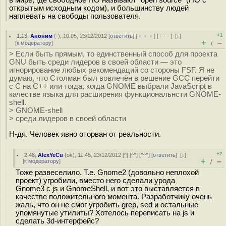
открытым исходным кодом), и большинству людей
наплевать на свободы пользователя.
+1
1.13
,
Аноним
(
-
), 10:05, 23/12/2012 [
ответить
] [
﹢﹢﹢
] [
· · ·
]
[
↓
]
+
–
[
к модератору
]
/
> Если быть прямым, то единственный способ для проекта
GNU быть среди лидеров в своей области — это
игнорирование любых рекомендаций со стороны FSF. Я не
думаю, что Столман был вовлечён в решение GCC перейти
с C на C++ или тогда, когда GNOME выбрали JavaScript в
качестве языка для расширения функциональнсти GNOME-
shell.
> GNOME-shell
> среди лидеров в своей области
Н-дя. Человек явно оторван от реальности.
+2
2.48
,
AlexYeCu
(
ok
), 11:45, 23/12/2012 [
^
] [
^^
] [
^^^
] [
ответить
]
[
↓
]
+
–
[
к модератору
]
/
Тоже развеселило. Т.е. Gnome2 (довольно неплохой
проект) угробили, вместо него сделали урода
Gnome3 с js и GnomeShell, и вот это выставляется в
качестве положительного момента. Разработчику очень
жаль, что он не смог угробить grep, sed и остальные
упомянутые утилиты? Хотелось переписать на js и
сделать 3d-интерфейс?