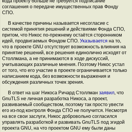
кода проекту больше не требуется подписание
соглашения о передаче имущественных прав Фонду
СПО.
В качестве причины называется несогласие с
системой принятия решений и действиями Фонда СПО,
притом, что Никос по-прежнему остаётся сторонником
идей, продвигаемых Фондом СПО.
Указывается
на то,
что в проекте GNU отсутствует возможность влияния на
принятие решений, все решения единолично исходят от
Столлмана, а не принимаются в ходе дискуссий,
учитывающих различные мнения. Поэтому Никос устал
от того, что его участие в проекте ограничивается только
написанием кода, без возможности выражения и
обсуждения различных точек зрения.
В ответ на шаг Никоса Ричард Столлман
заявил
, что
GnuTLS не личная разработка Никоса, а проект,
развиваемый сообществом, поэтому так просто увести
его из-под контроля Фонда СПО не получится. Несмотря
на все свои заслуги, Никос добровольно согласился
управлять разработкой и развивать GnuTLS под эгидой
проекта GNU, на что проектом GNU ему были даны