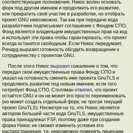
соответствующие полномочия. Никос волен основать
форк под другим именем и продолжить его развитие,
или прекратить своё участие в разработке, но отобрать
проект GNU невозможно. Так как при передаче кода
разработчики подписывают соглашение с Фондом СПО,
Фонд является владельцем имущественных прав на код
и использует эти права чтобы гарантировать, что проект
всегда останется свободным. Если Никос передумает,
Ричард выразил готовность обсудить возвращение к
сотрудничеству с проектом GNU.
После этого Никос
выразил
сожаление о том, что
передал свои имущественные права Фонду СПО и
указал на готовность сменить имя проекта GnuTLS и
продолжить развитие под новым именем, если того
потребует Фонд СПО. Столлман
ответил
, что проект
остаётся GNU и он не может его просто переименовать
(но может создать отдельный форк, не трогая текущий
проект GnuTLS). Несмотря на то, что Никос является
автором большей части кода GnuTLS, имущественные
права принадлежат FSF, поэтому даже при создании
форка Никос не сможет изменить условия его
распространения, т.е. невозможно поменять лицензию