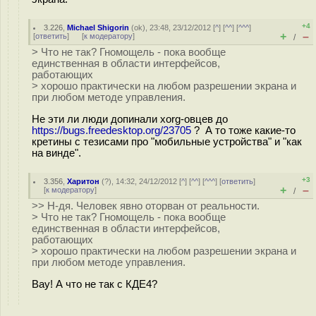
+4
3.226
,
Michael Shigorin
(
ok
), 23:48, 23/12/2012 [
^
] [
^^
] [
^^^
]
+
–
[
ответить
]
[
к модератору
]
/
> Что не так? Гномощель - пока вообще
единственная в области интерфейсов,
работающих
> хорошо практически на любом разрешении экрана и
при любом методе управления.
Не эти ли люди допинали xorg-овцев до
https://bugs.freedesktop.org/23705
? А то тоже какие-то
кретины с тезисами про "мобильные устройства" и "как
на винде".
+3
3.356
,
Харитон
(
?
), 14:32, 24/12/2012 [
^
] [
^^
] [
^^^
] [
ответить
]
+
–
[
к модератору
]
/
>> Н-дя. Человек явно оторван от реальности.
> Что не так? Гномощель - пока вообще
единственная в области интерфейсов,
работающих
> хорошо практически на любом разрешении экрана и
при любом методе управления.
Вау! А что не так с КДЕ4?