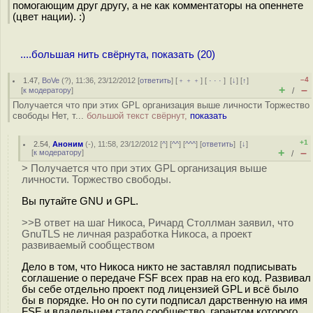
помогающим друг другу, а не как комментаторы на опеннете
(цвет нации). :)
....большая нить свёрнута, показать (20)
–4
1.47
,
BoVe
(
?
), 11:36, 23/12/2012 [
ответить
] [
﹢﹢﹢
] [
· · ·
]
[
↓
] [
↑
]
+
–
[
к модератору
]
/
Получается что при этих GPL организация выше личности Торжество
свободы Нет, т...
большой текст свёрнут,
показать
+1
2.54
,
Аноним
(
-
), 11:58, 23/12/2012 [
^
] [
^^
] [
^^^
] [
ответить
]
[
↓
]
+
–
[
к модератору
]
/
> Получается что при этих GPL организация выше
личности. Торжество свободы.
Вы путайте GNU и GPL.
>>В ответ на шаг Никоса, Ричард Столлман заявил, что
GnuTLS не личная разработка Никоса, а проект
развиваемый сообществом
Дело в том, что Никоса никто не заставлял подписывать
соглашение о передаче FSF всех прав на его код. Развивал
бы себе отдельно проект под лицензией GPL и всё было
бы в порядке. Но он по сути подписал дарственную на имя
FSF и владельцем стало сообщество, гарантом которого