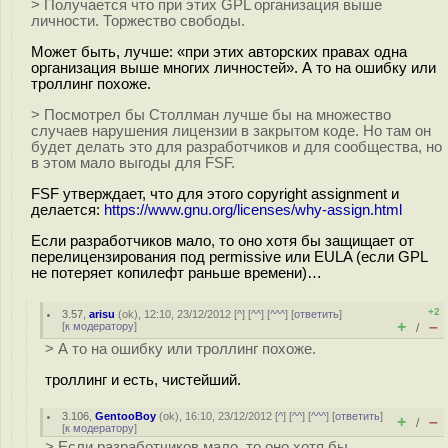
> Получается что при этих GPL организация выше
личности. Торжество свободы.
Может быть, лучше: «при этих авторских правах одна
организация выше многих личностей». А то на ошибку или
троллинг похоже.
> Посмотрел бы Столлман лучше бы на множество
случаев нарушения лицензии в закрытом коде. Но там он
будет делать это для разработчиков и для сообщества, но
в этом мало выгоды для FSF.
FSF утверждает, что для этого copyright assignment и
делается:
https://www.gnu.org/licenses/why-assign.html
Если разработчиков мало, то оно хотя бы защищает от
перелицензирования под permissive или EULA (если GPL
не потеряет копилефт раньше времени)…
+2
3.57
,
arisu
(
ok
), 12:10, 23/12/2012 [
^
] [
^^
] [
^^^
] [
ответить
]
+
–
[
к модератору
]
/
> А то на ошибку или троллинг похоже.
троллинг и есть, чистейший.
3.106
,
GentooBoy
(
ok
), 16:10, 23/12/2012 [
^
] [
^^
] [
^^^
] [
ответить
]
+
–
/
[
к модератору
]
> Если разработчиков мало, то оно хотя бы