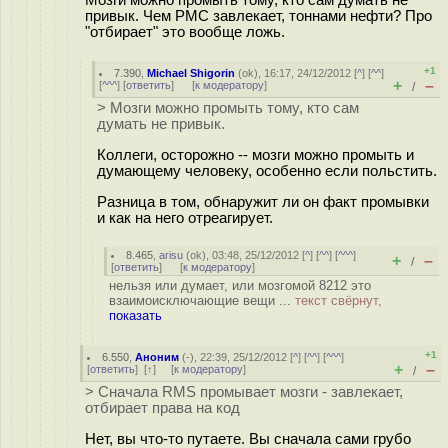
Мозги можно промыть тому, кто сам думать не
привык. Чем РМС завлекает, тоннами нефти? Про
"отбирает" это вообще ложь.
+1
7.390
,
Michael Shigorin
(
ok
), 16:17, 24/12/2012 [
^
] [
^^
]
+
–
[
^^^
] [
ответить
]
[
к модератору
]
/
> Мозги можно промыть тому, кто сам
думать не привык.
Коллеги, осторожно -- мозги можно промыть и
думающему человеку, особенно если польстить.
Разница в том, обнаружит ли он факт промывки
и как на него отреагирует.
8.465
,
arisu
(
ok
), 03:48, 25/12/2012 [
^
] [
^^
] [
^^^
]
+
–
/
[
ответить
]
[
к модератору
]
нельзя или думает, или мозгомой 8212 это
взаимоисключающие вещи ...
текст свёрнут,
показать
+1
6.550
,
Аноним
(
-
), 22:39, 25/12/2012 [
^
] [
^^
] [
^^^
]
+
–
[
ответить
]
[
↑
] [
к модератору
]
/
> Сначала RMS промывает мозги - завлекает,
отбирает права на код
Нет, вы что-то путаете. Вы сначала сами грубо