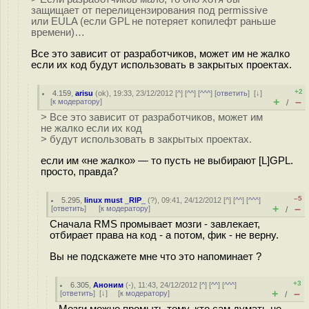
защищает от перелицензирования под permissive
или EULA (если GPL не потеряет копилефт раньше
времени)…
Все это зависит от разработчиков, может им не жалко
если их код будут использовать в закрытых проектах.
+2
4.159
,
arisu
(
ok
), 19:33, 23/12/2012 [
^
] [
^^
] [
^^^
] [
ответить
]
[
↓
]
+
–
[
к модератору
]
/
> Все это зависит от разработчиков, может им
не жалко если их код
> будут использовать в закрытых проектах.
если им «не жалко» — то пусть не выбирают [L]GPL.
просто, правда?
–5
5.295
,
linux must _RIP_
(
?
), 09:41, 24/12/2012 [
^
] [
^^
] [
^^^
]
+
–
[
ответить
]
[
к модератору
]
/
Сначала RMS промывает мозги - завлекает,
отбирает права на код - а потом, фик - не верну.
Вы не подскажете мне что это напоминает ?
+3
6.305
,
Аноним
(
-
), 11:43, 24/12/2012 [
^
] [
^^
] [
^^^
]
+
–
[
ответить
]
[
↓
] [
к модератору
]
/