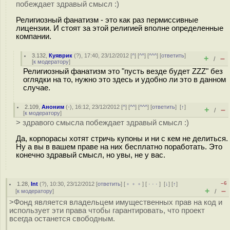
побеждает здравый смысл :)
Религиозный фанатизм - это как раз пермиссивные
лицензии. И стоят за этой религией вполне определенные
компании.
3.132
,
Куяврик
(
?
), 17:40, 23/12/2012 [
^
] [
^^
] [
^^^
] [
ответить
]
+
–
/
[
к модератору
]
Религиозный фанатизм это "пусть везде будет ZZZ" без
оглядки на то, нужно это здесь и удобно ли это в данном
случае.
2.109
,
Аноним
(
-
), 16:12, 23/12/2012 [
^
] [
^^
] [
^^^
] [
ответить
]
[
↑
]
+
–
/
[
к модератору
]
> здравого смысла побеждает здравый смысл :)
Да, корпорасы хотят стричь купоны и ни с кем не делиться.
Ну а вы в вашем праве на них бесплатно поработать. Это
конечно здравый смысл, но увы, не у вас.
–6
1.28
,
Int
(
?
), 10:30, 23/12/2012 [
ответить
] [
﹢﹢﹢
] [
· · ·
]
[
↓
] [
↑
]
+
–
[
к модератору
]
/
>Фонд является владельцем имущественных прав на код и
использует эти права чтобы гарантировать, что проект
всегда останется свободным.