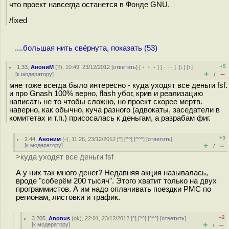
что проект навсегда останется в Фонде GNU.
/fixed
....большая нить свёрнута, показать (53)
+5
1.33
,
АнониМ
(
?
), 10:49, 23/12/2012 [
ответить
] [
﹢﹢﹢
] [
· · ·
]
[
↓
] [
↑
]
+
–
[
к модератору
]
/
мне тоже всегда было интересно - куда уходят все деньги fsf.
и про Gnash 100% верно, flash убог, крив и реализацию
написать не то чтобы сложно, но проект скорее мертв.
наверно, как обычно, куча разного (адвокаты, заседатели в
комитетах и т.п.) присосалась к деньгам, а разрабам фиг.
+3
2.44
,
Аноним
(
-
), 11:26, 23/12/2012 [
^
] [
^^
] [
^^^
] [
ответить
]
+
–
[
к модератору
]
/
>куда уходят все деньги fsf
А у них так много денег? Недавняя акция называлась,
вроде "соберём 200 тысяч". Этого хватит только на двух
программистов. А им надо оплачивать поездки РМС по
регионам, листовки и трафик.
–2
3.205
,
Anonus
(
ok
), 22:01, 23/12/2012 [
^
] [
^^
] [
^^^
] [
ответить
]
+
–
[
к модератору
]
/