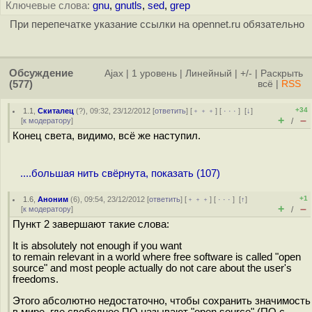
Ключевые слова:
gnu
,
gnutls
,
sed
,
grep
При перепечатке указание ссылки на opennet.ru обязательно
Обсуждение
Ajax
|
1 уровень
|
Линейный
|
+/-
|
Раскрыть
(577)
всё
|
RSS
+34
1.1
,
Скиталец
(
?
), 09:32, 23/12/2012 [
ответить
] [
﹢﹢﹢
] [
· · ·
]
[
↓
]
+
–
[
к модератору
]
/
Конец света, видимо, всё же наступил.
....большая нить свёрнута, показать (107)
+1
1.6
,
Аноним
(
6
), 09:54, 23/12/2012 [
ответить
] [
﹢﹢﹢
] [
· · ·
]
[
↑
]
+
–
[
к модератору
]
/
Пункт 2 завершают такие слова:
It is absolutely not enough if you want
to remain relevant in a world where free software is called "open
source" and most people actually do not care about the user's
freedoms.
Этого абсолютно недостаточно, чтобы сохранить значимость
в мире, где свободное ПО называют "open source" (ПО с