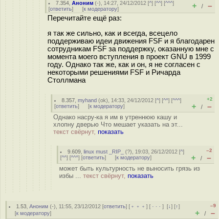
7.354
,
Аноним
(
-
), 14:27, 24/12/2012 [
^
] [
^^
] [
^^^
]
+
–
/
[
ответить
]
[
к модератору
]
Перечитайте ещё раз:
я так же сильно, как и всегда, всецело
поддерживаю идеи движения FSF и я благодарен
сотрудникам FSF за поддержку, оказанную мне с
момента моего вступления в проект GNU в 1999
году. Однако так же, как и он, я не согласен с
некоторыми решениями FSF и Ричарда
Столлмана
+2
8.357
,
myhand
(
ok
), 14:33, 24/12/2012 [
^
] [
^^
] [
^^^
]
+
–
[
ответить
]
[
к модератору
]
/
Однако насру-ка я им в утреннюю кашу и
хлопну дверью Что мешает указать на эт...
текст свёрнут,
показать
–2
9.609
,
linux must _RIP_
(
?
), 19:03, 26/12/2012 [
^
]
+
–
[
^^
] [
^^^
] [
ответить
]
[
к модератору
]
/
может быть культурность не выносить грязь из
избы ...
текст свёрнут,
показать
–9
1.53
,
Аноним
(
-
), 11:55, 23/12/2012 [
ответить
] [
﹢﹢﹢
] [
· · ·
]
[
↓
] [
↑
]
+
–
[
к модератору
]
/