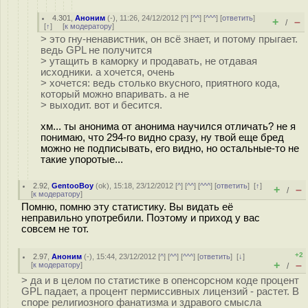
4.301
,
Аноним
(
-
), 11:26, 24/12/2012 [
^
] [
^^
] [
^^^
] [
ответить
]
+
–
/
[
↑
] [
к модератору
]
> это гну-ненавистник, он всё знает, и потому прыгает.
ведь GPL не получится
> утащить в каморку и продавать, не отдавая
исходники. а хочется, очень
> хочется: ведь столько вкусного, приятного кода,
который можно впаривать. а не
> выходит. вот и бесится.
хм... ты анонима от анонима научился отличать? не я
понимаю, что 294-го видно сразу, ну твой еще бред
можно не подписывать, его видно, но остальные-то не
такие упоротые...
2.92
,
GentooBoy
(
ok
), 15:18, 23/12/2012 [
^
] [
^^
] [
^^^
] [
ответить
]
[
↑
]
+
–
/
[
к модератору
]
Помню, помню эту статистику. Вы видать её
неправильно употребили. Поэтому и приход у вас
совсем не тот.
+2
2.97
,
Аноним
(
-
), 15:44, 23/12/2012 [
^
] [
^^
] [
^^^
] [
ответить
]
[
↓
]
+
–
[
к модератору
]
/
> да и в целом по статистике в опенсорсном коде процент
GPL падает, а процент пермиссивных лицензий - растет. В
споре религиозного фанатизма и здравого смысла