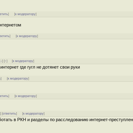
етить
]
[
к модератору
]
интернетом
ветить
]
[
к модератору
]
[
↓
] [
↑
] [
к модератору
]
тернет где гугл не дотянет свои руки
ь
]
[
к модератору
]
ветить
]
[
к модератору
]
^
] [
ответить
]
[
к модератору
]
работать в РКН и разделы по расследованию интернет-преступлен