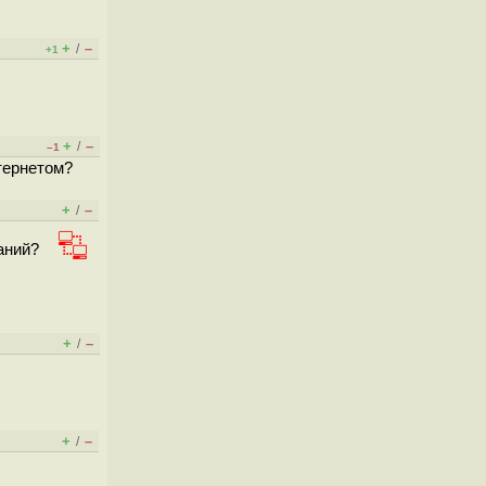
+
–
/
+1
+
–
/
–1
нтернетом?
+
–
/
аний?
+
–
/
+
–
/