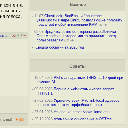
Важное
и контента
тельность
-
11.07
GhostLock, BadEpoll и Januscape -
ия голоса,
уязвимости в ядре Linux, позволяющие получить
права root и обойти изоляцию KVM
(82 +34)
-
08.07
Вредительство со стороны разработчика
+
–
вить
/
OpenMandriva, которое могло причинить вред
–22
пользователям
(107 +34)
-
Сводка событий за 2025 год
Советы
-
19.04.2026
PKI с аппаратным TRNG за 10 дней при
помощи AI
-
09.03.2026
Борьба с web-ботами через запрет
HTTP/1.1
-
27.02.2026
Удаление всех IPv6 link-local адресов
на всех сетевых интерфейсах в Linux
-
27.01.2026
Ускорение пересборки llama.cpp
-
25.12.2025
Атомарные обновления в OSTree
ть всё
|
RSS