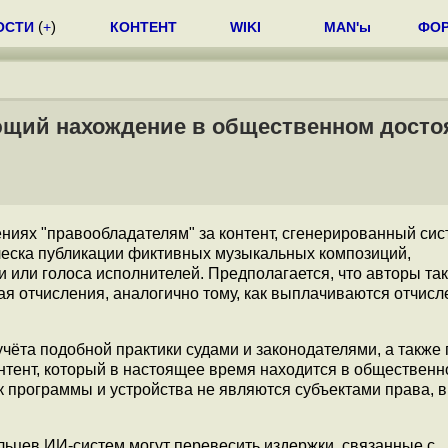
ОСТИ
(
+
)
КОНТЕНТ
WIKI
MAN'ы
ФО
ающий нахождение в общественном досто
ниях "правообладателям" за контент, сгенерированный си
леска публикации фиктивных музыкальных композиций,
или голоса исполнителей. Предполагается, что авторы та
ая отчисления, аналогично тому, как выплачиваются отчисл
чёта подобной практики судами и законодателями, а также 
тент, который в настоящее время находится в обществен
к программы и устройства не являются субъектами права, 
льцев ИИ-систем могут перевесить издержки, связанные с