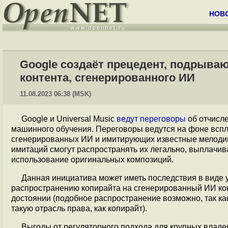
НОВ
Google создаёт прецедент, подрыв
контента, сгенерированного ИИ
11.08.2023 06:38 (MSK)
Google и Universal Music
ведут переговоры
об отчисле
машинного обучения. Переговоры ведутся на фоне всп
сгенерированных ИИ и имитирующих известные мелодии 
имитаций смогут распространять их легально, выплачив
использование оригинальных композиций.
Данная инициатива может иметь последствия в виде у
распространению копирайта на сгенерированный ИИ кон
достоянии (подобное распространение возможно, так ка
такую отрасль права, как копирайт).
Выгоды от регуляторного подхода для крупных владе