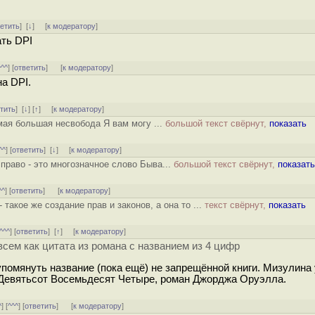
ветить
]
[
↓
] [
к модератору
]
ть DPI
^^^
] [
ответить
]
[
к модератору
]
а DPI.
тить
]
[
↓
] [
↑
] [
к модератору
]
мая большая несвобода Я вам могу ...
большой текст свёрнут,
показать
^^
] [
ответить
]
[
↓
] [
к модератору
]
 право - это многозначное слово Быва...
большой текст свёрнут,
показать
^^
] [
ответить
]
[
к модератору
]
 такое же создание прав и законов, а она то ...
текст свёрнут,
показать
^^^
] [
ответить
]
[
↑
] [
к модератору
]
всем как цитата из романа с названием из 4 цифр
помянуть название (пока ещё) не запрещённой книги. Мизулина 
а Девятьсот Восемьдесят Четыре, роман Джорджа Оруэлла.
^
] [
^^^
] [
ответить
]
[
к модератору
]