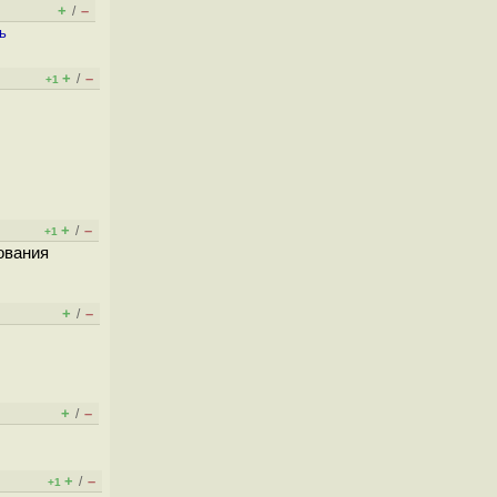
+
–
/
ь
+
–
/
+1
+
–
/
+1
ования
+
–
/
+
–
/
+
–
/
+1