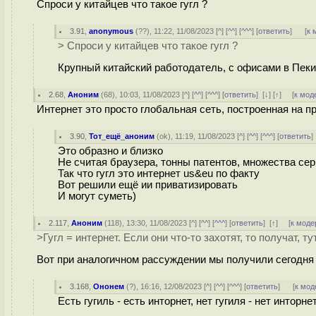
Спроси у китайцев что такое гугл ?
3.91
,
anonymous
(
??
), 11:22, 11/08/2023 [
^
] [
^^
] [
^^^
] [
ответить
]
[
к 
> Спроси у китайцев что такое гугл ?
Крупный китайский работодатель, с офисами в Пеки
2.68
,
Аноним
(
68
), 10:03, 11/08/2023 [
^
] [
^^
] [
^^^
] [
ответить
]
[
↓
] [
↑
] [
к мод
Интернет это просто глобальная сеть, построенная на п
3.90
,
Тот_ещё_аноним
(
ok
), 11:19, 11/08/2023 [
^
] [
^^
] [
^^^
] [
ответить
Это образно и близко
Не считая браузера, тонны патентов, множества сер
Так что гугл это интернет us&eu по факту
Вот решили ещё ии приватизировать
И могут суметь)
2.117
,
Аноним
(
118
), 13:30, 11/08/2023 [
^
] [
^^
] [
^^^
] [
ответить
]
[
↑
] [
к моде
>Гугл = интернет. Если они что-то захотят, то получат, т
Вот при аналогичном рассуждении мы получили сегодня 
3.168
,
Ононем
(
?
), 16:16, 12/08/2023 [
^
] [
^^
] [
^^^
] [
ответить
]
[
к мод
Есть гугиль - есть инторнет, нет гугиля - нет инторн