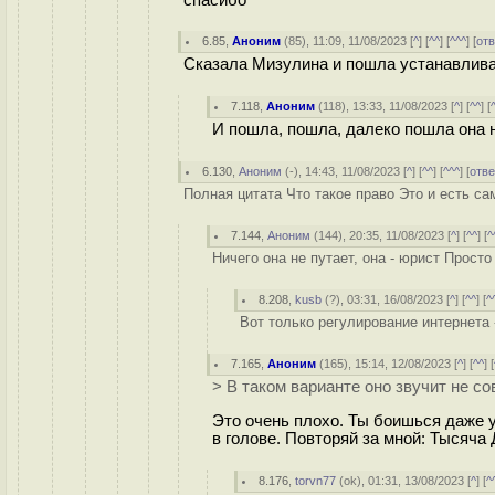
спасибо
6.85
,
Аноним
(
85
), 11:09, 11/08/2023 [
^
] [
^^
] [
^^^
] [
от
Сказала Мизулина и пошла устанавлива
7.118
,
Аноним
(
118
), 13:33, 11/08/2023 [
^
] [
^^
] [
И пошла, пошла, далеко пошла она н
6.130
,
Аноним
(
-
), 14:43, 11/08/2023 [
^
] [
^^
] [
^^^
] [
отве
Полная цитата Что такое право Это и есть са
7.144
,
Аноним
(
144
), 20:35, 11/08/2023 [
^
] [
^^
] [
^
Ничего она не путает, она - юрист Просто
8.208
,
kusb
(
?
), 03:31, 16/08/2023 [
^
] [
^^
] [
^
Вот только регулирование интернета -
7.165
,
Аноним
(
165
), 15:14, 12/08/2023 [
^
] [
^^
] [
> В таком варианте оно звучит не со
Это очень плохо. Ты боишься даже у
в голове. Повторяй за мной: Тысяч
8.176
,
torvn77
(
ok
), 01:31, 13/08/2023 [
^
] [
^