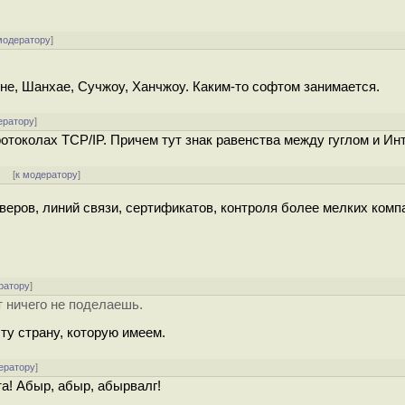
модератору
]
не, Шанхае, Сучжоу, Ханчжоу. Каким-то софтом занимается.
ератору
]
ротоколах TCP/IP. Причем тут знак равенства между гуглом и И
]
[
к модератору
]
веров, линий связи, сертификатов, контроля более мелких комп
ратору
]
ут ничего не поделаешь.
ту страну, которую имеем.
ератору
]
ета! Абыр, абыр, абырвалг!