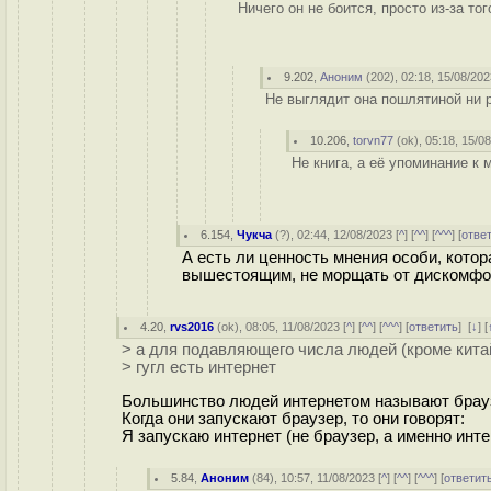
Ничего он не боится, просто из-за то
9.202
,
Аноним
(
202
), 02:18, 15/08/202
Не выглядит она пошлятиной ни р
10.206
,
torvn77
(
ok
), 05:18, 15/0
Не книга, а её упоминание к м
6.154
,
Чукча
(
?
), 02:44, 12/08/2023 [
^
] [
^^
] [
^^^
] [
отве
А есть ли ценность мнения особи, кото
вышестоящим, не морщать от дискомфор
4.20
,
rvs2016
(
ok
), 08:05, 11/08/2023 [
^
] [
^^
] [
^^^
] [
ответить
]
[
↓
] [
> а для подавляющего числа людей (кроме китай
> гугл есть интернет
Большинство людей интернетом называют брау
Когда они запускают браузер, то они говорят:
Я запускаю интернет (не браузер, а именно инт
5.84
,
Аноним
(
84
), 10:57, 11/08/2023 [
^
] [
^^
] [
^^^
] [
ответит