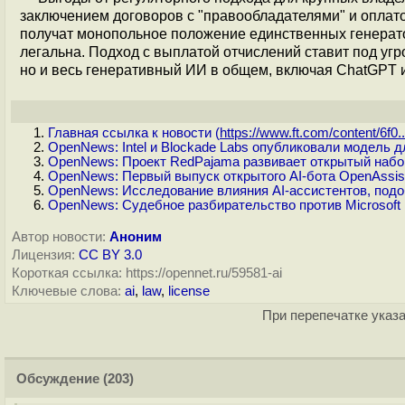
заключением договоров с "правообладателями" и оплато
получат монопольное положение единственных генерато
легальна. Подход с выплатой отчислений ставит под уг
но и весь генеративный ИИ в общем, включая ChatGPT и
Главная ссылка к новости (
https://www.ft.com/content/6f0..
OpenNews: Intel и Blockade Labs опубликовали модель 
OpenNews: Проект RedPajama развивает открытый набор
OpenNews: Первый выпуск открытого AI-бота OpenAssis
OpenNews: Исследование влияния AI-ассистентов, подоб
OpenNews: Судебное разбирательство против Microsoft и
Автор новости:
Аноним
Лицензия:
CC BY 3.0
Короткая ссылка: https://opennet.ru/59581-ai
Ключевые слова:
ai
,
law
,
license
При перепечатке указа
Обсуждение
(203)