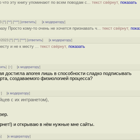
го что эту книгу упоминают по всем поводам с...
текст свёрнут,
показать
3 [
^
] [
^^
] [
^^^
] [
ответить
]
[
к модератору
]
азу Просто кому-то очень не хочется признавать ч...
текст свёрнут,
пока
8/2023 [
^
] [
^^
] [
^^^
] [
ответить
]
[
к модератору
]
есту и не к месту ...
текст свёрнут,
показать
тить
]
[
↑
] [
к модератору
]
рая достигла апогея лишь в способности сладко подписывать
та, создаваемого физиологией процесса?
↑
] [
к модератору
]
цев с их интранетом),
зер.
ернет!) и открываю в нём нужные мне сайты.
ь
]
[
к модератору
]