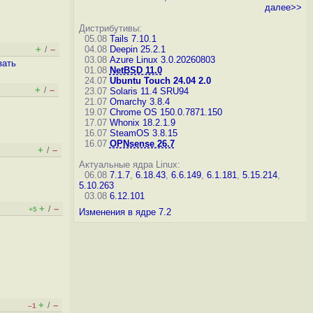
далее>>
Дистрибутивы:
05.08
Tails 7.10.1
+
–
04.08
Deepin 25.2.1
/
03.08
Azure Linux 3.0.20260803
зать
01.08
NetBSD 11.0
24.07
Ubuntu Touch 24.04 2.0
+
–
/
23.07
Solaris 11.4 SRU94
21.07
Omarchy 3.8.4
19.07
Chrome OS 150.0.7871.150
17.07
Whonix 18.2.1.9
16.07
SteamOS 3.8.15
16.07
OPNsense 26.7
+
–
/
Актуальные ядра Linux:
06.08
7.1.7
,
6.18.43
,
6.6.149
,
6.1.181
,
5.15.214
,
5.10.263
03.08
6.12.101
+
–
/
+5
Изменения в ядре 7.2
+
–
/
–1