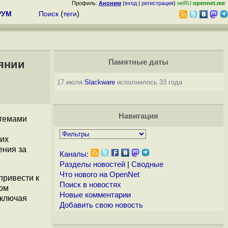
Профиль:
Аноним
(
вход
|
регистрация
)
неRU
opennet.me
РУМ
Поиск
(
теги
)
янии
Памятные даты
17 июля
Slackware
исполнилось 33 года
Навигация
стемами
ких
ения за
Каналы:
Разделы новостей
|
Сводные
Что нового на OpenNet
привести к
Поиск в новостях
ном
Новые комментарии
включая
Добавить свою новость