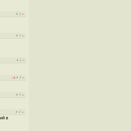
+
–
/
+
–
/
+
–
/
+
–
/
–3
+
–
/
+
–
/
ий в