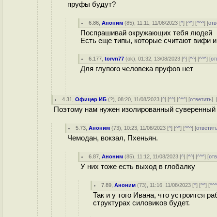
пруфы будут?
6.86
,
Аноним
(
85
), 11:11, 11/08/2023 [
^
] [
^^
] [
^^^
] [
отв
Поспрашивай окружающих тебя людей
Есть еще типы, которые считают вифи 
6.177
,
torvn77
(
ok
), 01:32, 13/08/2023 [
^
] [
^^
] [
^^^
] [
от
Для глупого человека пруфов нет
4.31
,
Офицер ИБ
(
?
), 08:20, 11/08/2023 [
^
] [
^^
] [
^^^
] [
ответить
]
Поэтому нам нужен изолированный суверенный ин
5.73
,
Аноним
(
73
), 10:23, 11/08/2023 [
^
] [
^^
] [
^^^
] [
ответит
Чемодан, вокзал, Пхеньян.
6.87
,
Аноним
(
85
), 11:12, 11/08/2023 [
^
] [
^^
] [
^^^
] [
от
У них тоже есть выход в глобалку
7.89
,
Аноним
(
73
), 11:16, 11/08/2023 [
^
] [
^^
] [
^^
Так и у того Ивана, что устроится 
структурах силовиков будет.