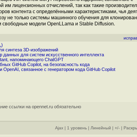
й им лицензионных отчислений, так как такие производител
ров контента с определёнными характеристиками, чья дея
розу не только системы машинного обучения для клонирован
 свободные модели OpenLLama и Stable Diffusion.
испра
.
)
для синтеза 3D-изображений
 данных для систем искусственного интеллекта
tant, напоминающего ChatGPT
ных GitHub Copilot, на безопасность кода
 OpenAI, связанное с генератором кода GitHub Copilot
ние ссылки на opennet.ru обязательно
Ajax
|
1 уровень
|
Линейный
|
+/-
|
Раскры