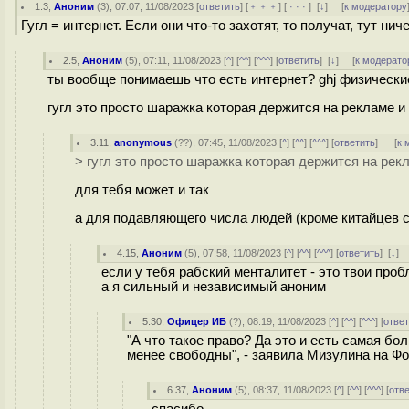
1.3
,
Аноним
(
3
), 07:07, 11/08/2023 [
ответить
] [
﹢﹢﹢
] [
· · ·
]
[
↓
] [
к модератору
Гугл = интернет. Если они что-то захотят, то получат, тут ни
2.5
,
Аноним
(
5
), 07:11, 11/08/2023 [
^
] [
^^
] [
^^^
] [
ответить
]
[
↓
] [
к модерато
ты вообще понимаешь что есть интернет? ghj физические
гугл это просто шаражка которая держится на рекламе и
3.11
,
anonymous
(
??
), 07:45, 11/08/2023 [
^
] [
^^
] [
^^^
] [
ответить
]
[
к 
> гугл это просто шаражка которая держится на рек
для тебя может и так
а для подавляющего числа людей (кроме китайцев с 
4.15
,
Аноним
(
5
), 07:58, 11/08/2023 [
^
] [
^^
] [
^^^
] [
ответить
]
[
↓
]
если у тебя рабский менталитет - это твои про
а я сильный и независимый аноним
5.30
,
Офицер ИБ
(
?
), 08:19, 11/08/2023 [
^
] [
^^
] [
^^^
] [
отве
"А что такое право? Да это и есть самая бо
менее свободны", - заявила Мизулина на Ф
6.37
,
Аноним
(
5
), 08:37, 11/08/2023 [
^
] [
^^
] [
^^^
] [
отв