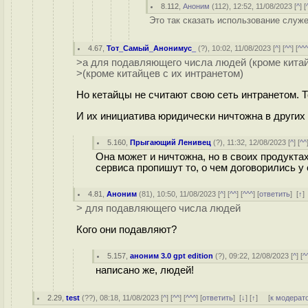
8.112
,
Аноним
(
112
), 12:52, 11/08/2023 [
^
] [
Это так сказать использование служе
4.67
,
Тот_Самый_Анонимус_
(
?
), 10:02, 11/08/2023 [
^
] [
^^
] [
^^
>а для подавляющего числа людей (кроме китайц
>(кроме китайцев с их интранетом)
Но кетайцы не считают свою сеть интранетом. То
И их инициатива юридически ничтожна в других 
5.160
,
Прыгающий Ленивец
(
?
), 11:32, 12/08/2023 [
^
] [
^^
Она может и ничтожна, но в своих продуктах
сервиса пропишут то, о чем договорились у
4.81
,
Аноним
(
81
), 10:50, 11/08/2023 [
^
] [
^^
] [
^^^
] [
ответить
]
[
↑
]
> для подавляющего числа людей
Кого они подавляют?
5.157
,
аноним 3.0 gpt edition
(
?
), 09:22, 12/08/2023 [
^
] [
^
написано же, людей!
2.29
,
test
(
??
), 08:18, 11/08/2023 [
^
] [
^^
] [
^^^
] [
ответить
]
[
↓
] [
↑
] [
к модерат