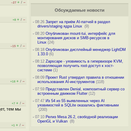
+
–
/
–27
Обсуждаемые новости
+
–
/
+8
-
08:26
Запрет на приём AI-патчей в раздел
drivers/staging ядра Linux
(9)
-
08:20
Опубликован mount-tui, интерфейс для
монтирования дисков и SMB-ресурсов в
Linux
(24)
+
–
/
–15
-
08:18
Опубликован дисплейный менеджер LightDM
1.33.0
(6)
-
08:12
Zapscape - уязвимость в гипервизоре KVM,
позволяющая получить root-доступ к хост-
системе
(1)
-
08:09
Проект Rust утвердил правила в отношении
+
–
/
использования AI-инструментов
(118)
+18
-
07:59
Представлен Denial, композитный сервер со
встроенным движком Flutter
(12)
-
07:47
Из 54 из 55 выявленных через AI
+
–
/
+7
уязвимостей в SQLite оказались фиктивными
ет, тем мы
(200)
-
07:10
Релиз Mesa 26.2, свободной реализации
OpenGL и Vulkan
(8)
+
–
/
+1