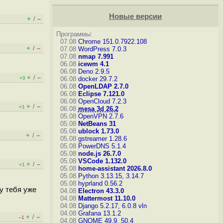
Новые версии
+
–
/
Программы:
07.08
Chrome 151.0.7922.108
+
–
/
07.08
WordPress 7.0.3
07.08
nmap 7.991
06.08
icewm 4.1
06.08
Deno 2.9.5
+
–
/
+3
06.08
docker 29.7.2
06.08
OpenLDAP 2.7.0
06.08
Eclipse 7.121.0
06.08
OpenCloud 7.2.3
+
–
/
+1
06.08
mesa 3d 26.2
05.08
OpenVPN 2.7.6
05.08
NetBeans 31
05.08
ublock 1.73.0
+
–
/
05.08
gstreamer 1.28.6
05.08
PowerDNS 5.1.4
05.08
node.js 26.7.0
05.08
VSCode 1.132.0
+
–
/
+1
05.08
home-assistant 2026.8.0
05.08
Python 3.13.15, 3.14.7
05.08
hyprland 0.56.2
у тебя уже
04.08
Electron 43.3.0
04.08
Mattermost 11.10.0
04.08
Django 5.2.17, 6.0.8
vln
04.08
Grafana 13.1.2
+
–
/
–1
04.08
GNOME 49.9, 50.4