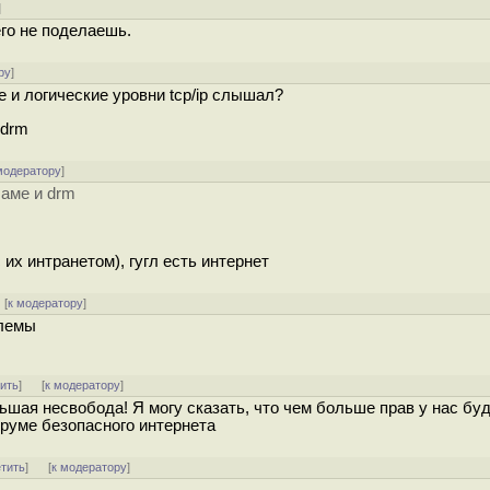
]
чего не поделаешь.
ру
]
 и логические уровни tcp/ip слышал?
 drm
модератору
]
ламе и drm
их интранетом), гугл есть интернет
 [
к модератору
]
блемы
тить
]
[
к модератору
]
льшая несвобода! Я могу сказать, что чем больше прав у нас буд
оруме безопасного интернета
етить
]
[
к модератору
]