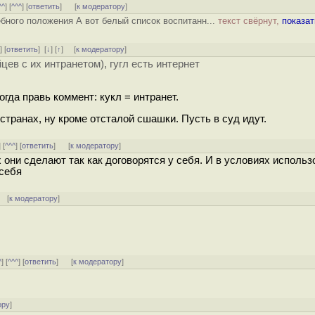
^^
] [
^^^
] [
ответить
]
[
к модератору
]
бного положения А вот белый список воспитанн...
текст свёрнут,
показат
^
] [
ответить
]
[
↓
] [
↑
] [
к модератору
]
ев с их интранетом), гугл есть интернет
гда правь коммент: кукл = интранет.
странах, ну кроме отсталой сшашки. Пусть в суд идут.
] [
^^^
] [
ответить
]
[
к модератору
]
 они сделают так как договорятся у себя. И в условиях использ
 себя
 [
к модератору
]
^
] [
^^^
] [
ответить
]
[
к модератору
]
ору
]