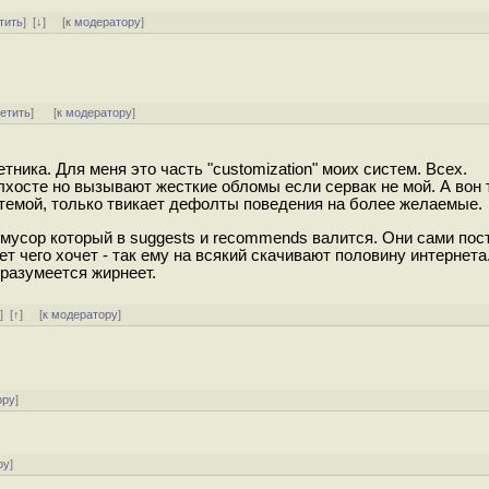
тить
]
[
↓
] [
к модератору
]
ветить
]
[
к модератору
]
тника. Для меня это часть "customization" моих систем. Всех.
алхосте но вызывают жесткие обломы если сервак не мой. А вон 
темой, только твикает дефолты поведения на более желаемые.
мусор который в suggests и recommends валится. Они сами пос
ет чего хочет - так ему на всякий скачивают половину интернета
 разумеется жирнеет.
ь
]
[
↑
] [
к модератору
]
ору
]
ру
]