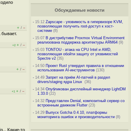
уходило
Обсуждаемые новости
-
15:12
Zapscape - уязвимость в гипервизоре KVM,
позволяющая получить root-доступ к хост-
+
–
/
системе
(8)
 бывает.
-
15:07
В дистрибутиве Proxmox Virtual Environment
реализована поддержка архитектуры ARM64
(9)
+
–
/
+2
-
15:03
TONTOU - атака на CPU Intel и AMD,
позволяющая обойти защиту от уязвимостей
Spectre v2
(35)
-
14:50
Проект Rust утвердил правила в отношении
+
–
/
использования AI-инструментов
(130)
-
14:49
Запрет на приём AI-патчей в раздел
drivers/staging ядра Linux
(36)
-
14:34
Опубликован дисплейный менеджер LightDM
+
–
/
+1
1.33.0
(22)
-
14:32
Представлен Denial, композитный сервер со
встроенным движком Flutter
(23)
-
14:29
Выпуск Gotcha 0.4.10, платформы
мониторинга ошибок и производительности
(8)
... Какие-то