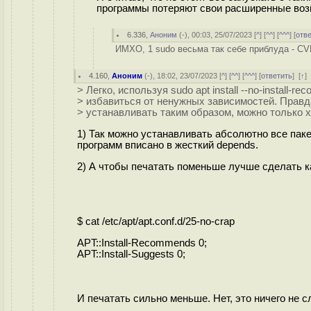
программы потеряют свои расширенные возм
6.336
,
Аноним
(
-
), 00:03, 25/07/2023 [
^
] [
^^
] [
^^^
] [
отв
ИМХО, 1 sudo весьма так себе приблуда - CVE
4.160
,
Аноним
(
-
), 18:02, 23/07/2023 [
^
] [
^^
] [
^^^
] [
ответить
]
[
↑
]
> Легко, используя sudo apt install --no-install-re
> избавиться от ненужных зависимостей. Правд
> устанавливать таким образом, можно только
1) Так можно устанавливать абсолютно все паке
программ вписано в жесткий depends.
2) А чтобы печатать поменьше лучше сделать ка
$ cat /etc/apt/apt.conf.d/25-no-crap
APT::Install-Recommends 0;
APT::Install-Suggests 0;
И печатать сильно меньше. Нет, это ничего не сл