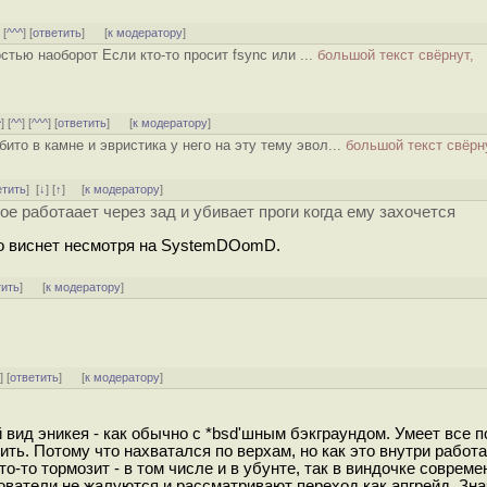
] [
^^^
] [
ответить
]
[
к модератору
]
стью наоборот Если кто-то просит fsync или ...
большой текст свёрнут,
^
] [
^^
] [
^^^
] [
ответить
]
[
к модератору
]
ито в камне и эвристика у него на эту тему эвол...
большой текст свёрн
етить
]
[
↓
] [
↑
] [
к модератору
]
е работаает через зад и убивает проги когда ему захочется
во виснет несмотря на SystemDOomD.
тить
]
[
к модератору
]
^
] [
ответить
]
[
к модератору
]
й вид эникея - как обычно с *bsd'шным бэкграундом. Умеет все п
ить. Потому что нахватался по верхам, но как это внутри работае
то-то тормозит - в том числе и в убунте, так в виндочке совреме
ователи не жалуются и рассматривают переход как апгрейд. Зн