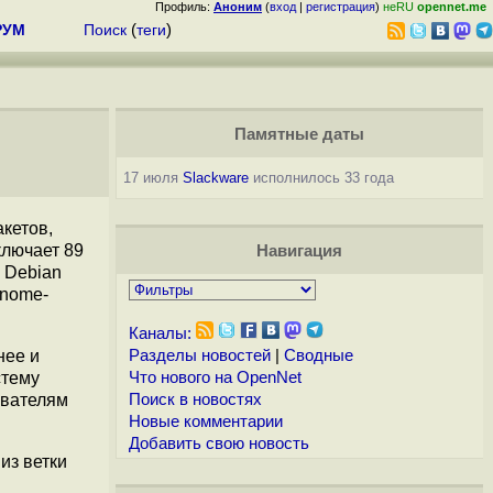
Профиль:
Аноним
(
вход
|
регистрация
)
неRU
opennet.me
РУМ
Поиск
(
теги
)
Памятные даты
17 июля
Slackware
исполнилось 33 года
кетов,
ключает 89
Навигация
 Debian
gnome-
Каналы:
нее и
Разделы новостей
|
Сводные
стему
Что нового на OpenNet
ователям
Поиск в новостях
Новые комментарии
Добавить свою новость
из ветки