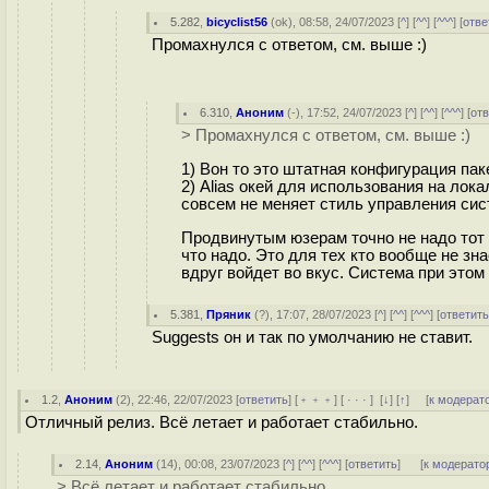
5.282
,
bicyclist56
(
ok
), 08:58, 24/07/2023 [
^
] [
^^
] [
^^^
] [
отве
Промахнулся с ответом, см. выше :)
6.310
,
Аноним
(
-
), 17:52, 24/07/2023 [
^
] [
^^
] [
^^^
] [
от
> Промахнулся с ответом, см. выше :)
1) Вон то это штатная конфигурация паке
2) Alias окей для использования на лок
совсем не меняет стиль управления сис
Продвинутым юзерам точно не надо тот 
что надо. Это для тех кто вообще не зна
вдруг войдет во вкус. Система при этом
5.381
,
Пряник
(
?
), 17:07, 28/07/2023 [
^
] [
^^
] [
^^^
] [
ответит
Suggests он и так по умолчанию не ставит.
1.2
,
Аноним
(
2
), 22:46, 22/07/2023 [
ответить
] [
﹢﹢﹢
] [
· · ·
]
[
↓
] [
↑
] [
к модерат
Отличный релиз. Всё летает и работает стабильно.
2.14
,
Аноним
(
14
), 00:08, 23/07/2023 [
^
] [
^^
] [
^^^
] [
ответить
]
[
к модерато
> Всё летает и работает стабильно.