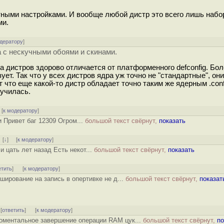
ными настройками. И вообще любой дистр это всего лишь набо
ми.
одератору
]
а с нескучными обоями и скинами.
 дистров здорово отличается от платформенного defconfig. Боле
зует. Так что у всех дистров ядра уж точно не "стандартные", он
 что еще какой-то дистр обладает точно таким же ядерным .conf
лучилась.
[
к модератору
]
и Привет баг 12309 Огром...
большой текст свёрнут,
показать
]
[
↓
] [
к модератору
]
и цать лет назад Есть некот...
большой текст свёрнут,
показать
етить
]
[
к модератору
]
ширование на запись в опертивке не д...
большой текст свёрнут,
показат
 [
ответить
]
[
к модератору
]
моментальное завершение операции RAM цук...
большой текст свёрнут,
по