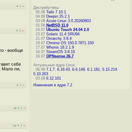
+
–
/
Дистрибутивы:
05.08
Tails 7.10.1
04.08
Deepin 25.2.1
03.08
Azure Linux 3.0.20260803
01.08
NetBSD 11.0
24.07
Ubuntu Touch 24.04 2.0
+
–
/
23.07
Solaris 11.4 SRU94
21.07
Omarchy 3.8.4
19.07
Chrome OS 150.0.7871.150
17.07
Whonix 18.2.1.9
то - вообще
16.07
SteamOS 3.8.15
16.07
OPNsense 26.7
тавят себе
Актуальные ядра Linux:
. Мало ли,
06.08
7.1.7
,
6.18.43
,
6.6.149
,
6.1.181
,
5.15.214
,
5.10.263
03.08
6.12.101
+
–
Изменения в ядре 7.2
/
+
–
/
+8
+
–
/
+6