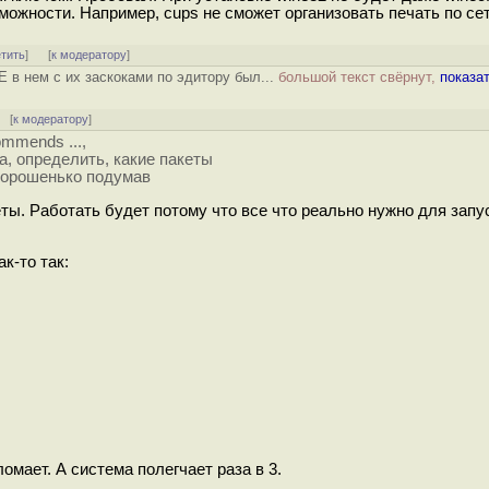
ожности. Например, cups не сможет организовать печать по сет
етить
]
[
к модератору
]
 в нем с их заскоками по эдитору был...
большой текст свёрнут,
показа
 [
к модератору
]
commends ...,
а, определить, какие пакеты
 хорошенько подумав
ты. Работать будет потому что все что реально нужно для запу
к-то так:
омает. А система полегчает раза в 3.