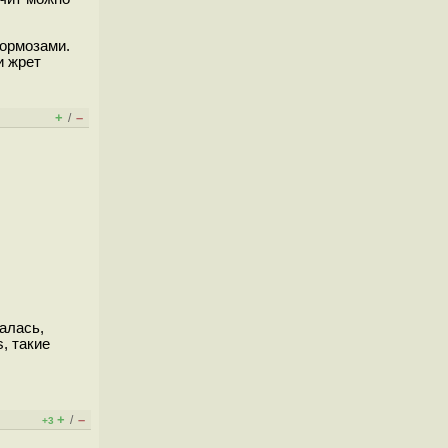
тормозами.
и жрет
+
–
/
алась,
, такие
+
–
/
+3