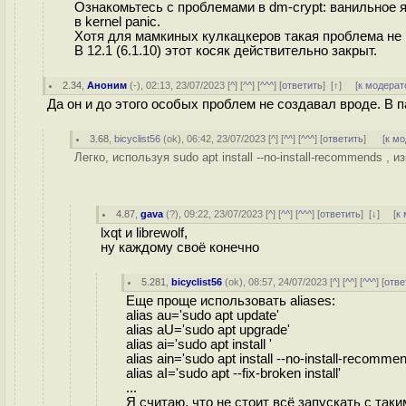
Ознакомьтесь с проблемами в dm-crypt: ванильное яд
в kernel panic.
Хотя для мамкиных кулкацкеров такая проблема не
В 12.1 (6.1.10) этот косяк действительно закрыт.
2.34
,
Аноним
(
-
), 02:13, 23/07/2023 [
^
] [
^^
] [
^^^
] [
ответить
]
[
↑
] [
к модерат
Да он и до этого особых проблем не создавал вроде. В п
3.68
,
bicyclist56
(
ok
), 06:42, 23/07/2023 [
^
] [
^^
] [
^^^
] [
ответить
]
[
к м
Легко, используя sudo apt install --no-install-recommends , и
4.87
,
gava
(
?
), 09:22, 23/07/2023 [
^
] [
^^
] [
^^^
] [
ответить
]
[
↓
] [
к
lxqt и librewolf,
ну каждому своё конечно
5.281
,
bicyclist56
(
ok
), 08:57, 24/07/2023 [
^
] [
^^
] [
^^^
] [
отве
Еще проще использовать aliases:
alias au='sudo apt update'
alias aU='sudo apt upgrade'
alias ai='sudo apt install '
alias ain='sudo apt install --no-install-recommen
alias aI='sudo apt --fix-broken install'
...
Я считаю, что не стоит всё запускать с так