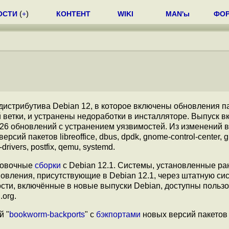
ОСТИ
(
+
)
КОНТЕНТ
WIKI
MAN'ы
ФО
истрибутива Debian 12, в которое включены обновления па
 ветки, и устранены недоработки в инсталляторе. Выпуск в
26 обновлений с устранением уязвимостей. Из изменений в
сий пакетов libreoffice, dbus, dpdk, gnome-control-center, 
drivers, postfix, qemu, systemd.
ановочные
сборки
c Debian 12.1. Системы, установленные ра
овления, присутствующие в Debian 12.1, через штатную си
сти, включённые в новые выпуски Debian, доступны польз
.org.
й "
bookworm-backports
" с
бэкпортами
новых версий пакетов 