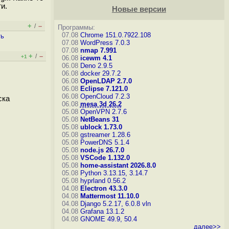
и.
Новые версии
+
–
/
Программы:
07.08
Chrome 151.0.7922.108
ть
07.08
WordPress 7.0.3
07.08
nmap 7.991
+
–
/
+1
06.08
icewm 4.1
06.08
Deno 2.9.5
06.08
docker 29.7.2
06.08
OpenLDAP 2.7.0
06.08
Eclipse 7.121.0
06.08
OpenCloud 7.2.3
ска
06.08
mesa 3d 26.2
05.08
OpenVPN 2.7.6
05.08
NetBeans 31
05.08
ublock 1.73.0
05.08
gstreamer 1.28.6
05.08
PowerDNS 5.1.4
05.08
node.js 26.7.0
05.08
VSCode 1.132.0
05.08
home-assistant 2026.8.0
05.08
Python 3.13.15, 3.14.7
05.08
hyprland 0.56.2
04.08
Electron 43.3.0
04.08
Mattermost 11.10.0
04.08
Django 5.2.17, 6.0.8
vln
04.08
Grafana 13.1.2
04.08
GNOME 49.9, 50.4
далее>>