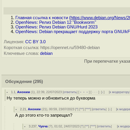
Главная ссылка к новости (
https://www.debian.org/News/20
OpenNews: Релиз Debian 12 "Bookworm"
OpenNews: Релиз Debian GNU/Hurd 2023
OpenNews: Debian прекращает поддержку порта GNU/k
Лицензия:
CC BY 3.0
Короткая ссылка: https://opennet.ru/59480-debian
Ключевые слова:
debian
При перепечатке указа
Обсуждение
(295)
1.1
,
Аноним
(
1
), 22:39, 22/07/2023 [
ответить
] [
﹢﹢﹢
] [
· · ·
]
[
↓
] [
к модератору
Ну теперь можно и обновиться до букворма
2.21
,
Аноним
(
21
), 00:59, 23/07/2023 [
^
] [
^^
] [
^^^
] [
ответить
]
[
↓
] [
к модер
А до этого кто-то запрещал?
3.237
,
Чукча
(
?
), 01:02, 24/07/2023 [
^
] [
^^
] [
^^^
] [
ответить
]
[
к модер