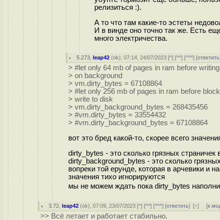
релизиться :).
А то что там какие-то эстеты недово
И в винде оно точно так же. Есть ещ
много электричества.
5.273
,
leap42
(
ok
), 07:14, 24/07/2023 [
^
] [
^^
] [
^^^
] [
ответить
> #let only 64 mb of pages in ram before writing
> on background
> vm.dirty_bytes = 67108864
> #let only 256 mb of pages in ram before blocki
> write to disk
> vm.dirty_background_bytes = 268435456
> #vm.dirty_bytes = 33554432
> #vm.dirty_background_bytes = 67108864
вот это бред какой-то, скорее всего значен
dirty_bytes - это сколько грязных страничек 
dirty_background_bytes - это сколько грязн
вопреки той ерунде, которая в арчевики и н
значения тихо игнорируются
мы не можем ждать пока dirty_bytes наполнит
3.72
,
leap42
(
ok
), 07:09, 23/07/2023 [
^
] [
^^
] [
^^^
] [
ответить
]
[
↑
] [
к мо
>> Всё летает и работает стабильно.