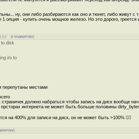
льны... ну, они либо разбираются как оно и тюнят, либо живут с 
е 1 опция - купить очень мощное железо. Но это дорого, греется 
]
[
↑
] [
к модератору
]
 to disk
ng i/o to
ия перепутаны местами
всего
ых страничек должно набраться чтобы запись на диск вообще нач
а прсторах интернета не может быть больше половины dirty_bytes
ся на 400% для записи на диск, он не может быть >100% 🤷‍♂️
дератору
]