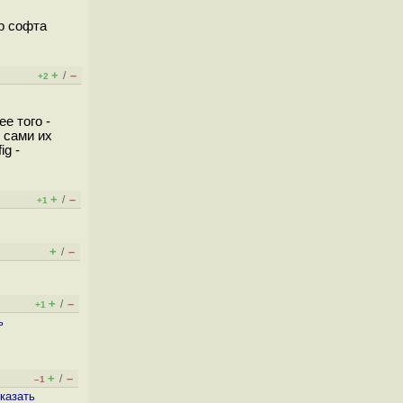
р софта
+
–
/
+2
е того -
и сами их
ig -
+
–
/
+1
+
–
/
+
–
/
+1
ь
+
–
/
–1
казать