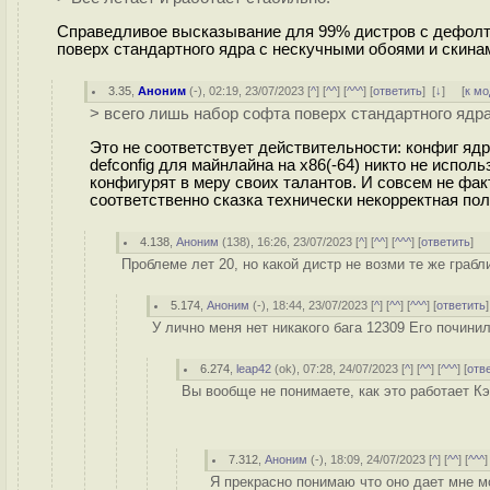
Справедливое высказывание для 99% дистров с дефолт
поверх стандартного ядра с нескучными обоями и скина
3.35
,
Аноним
(
-
), 02:19, 23/07/2023 [
^
] [
^^
] [
^^^
] [
ответить
]
[
↓
] [
к м
> всего лишь набор софта поверх стандартного ядр
Это не соответствует действительности: конфиг ядра
defconfig для майнлайна на x86(-64) никто не исполь
конфигурят в меру своих талантов. И совсем не факт
соответственно сказка технически некорректная по
4.138
,
Аноним
(
138
), 16:26, 23/07/2023 [
^
] [
^^
] [
^^^
] [
ответить
]
Проблеме лет 20, но какой дистр не возми те же грабл
5.174
,
Аноним
(
-
), 18:44, 23/07/2023 [
^
] [
^^
] [
^^^
] [
ответить
У лично меня нет никакого бага 12309 Его починил
6.274
,
leap42
(
ok
), 07:28, 24/07/2023 [
^
] [
^^
] [
^^^
] [
отв
Вы вообще не понимаете, как это работает Кэ
7.312
,
Аноним
(
-
), 18:09, 24/07/2023 [
^
] [
^^
] [
^^^
]
Я прекрасно понимаю что оно дает мне 