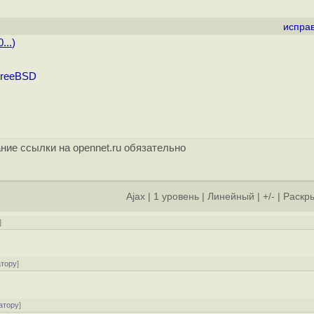
испра
...
)
FreeBSD
ние ссылки на opennet.ru обязательно
Ajax
|
1 уровень
|
Линейный
|
+/-
|
Раскры
]
атору
]
атору
]