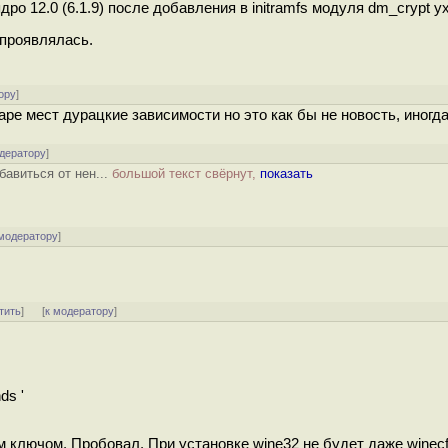
ро 12.0 (6.1.9) после добавления в initramfs модуля dm_crypt 
 проявлялась.
ору
]
аре мест дурацкие зависимости но это как бы не новость, иногда
одератору
]
збавиться от нен...
большой текст свёрнут,
показать
 модератору
]
тить
]
[
к модератору
]
ds '
им ключом. Пробовал. При установке wine32 не будет даже winecfg