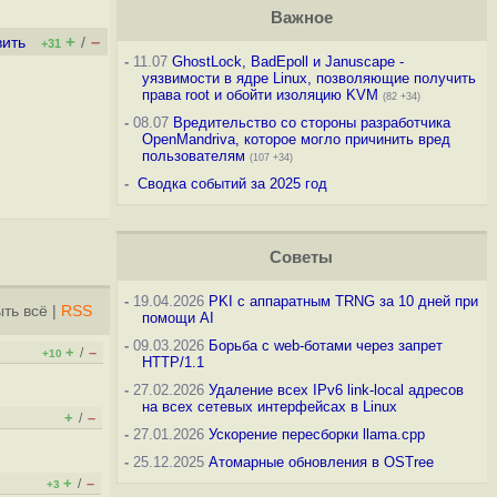
Важное
+
–
вить
/
+31
-
11.07
GhostLock, BadEpoll и Januscape -
уязвимости в ядре Linux, позволяющие получить
права root и обойти изоляцию KVM
(82 +34)
-
08.07
Вредительство со стороны разработчика
OpenMandriva, которое могло причинить вред
пользователям
(107 +34)
-
Сводка событий за 2025 год
Советы
-
19.04.2026
PKI с аппаратным TRNG за 10 дней при
ть всё
|
RSS
помощи AI
-
09.03.2026
Борьба с web-ботами через запрет
+
–
/
+10
HTTP/1.1
-
27.02.2026
Удаление всех IPv6 link-local адресов
на всех сетевых интерфейсах в Linux
+
–
/
-
27.01.2026
Ускорение пересборки llama.cpp
-
25.12.2025
Атомарные обновления в OSTree
+
–
/
+3