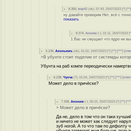
8.350
,
leap42
(
ok
), 07:43, 25/07/2023 [
^
] [
^^
ну давайте проверим Нет, всё с точно
показать
9.374
,
Аноним
(
-
), 01:11, 26/07/2023 [
1 Вас не смущает что ядро не выб
5.236
,
Аноньимъ
(
ok
), 01:02, 24/07/2023 [
^
] [
^^
] [
^^^
] [
отв
>В убунте стоит поделие от системды которо
Убунта на раб компе переодически намерт
6.238
,
Чукча
(
?
), 01:04, 24/07/2023 [
^
] [
^^
] [
^^^
] [
отве
Может дело в причёске?
7.338
,
Аноним
(
-
), 00:15, 25/07/2023 [
^
] [
^^
] [
^^
> Может дело в причёске?
Да не, дело в том что он таки хучши
и ничего не может как следует нарул
зуб ногой. А то что там по дефолту ч
убунте тормозит еще больше, польз