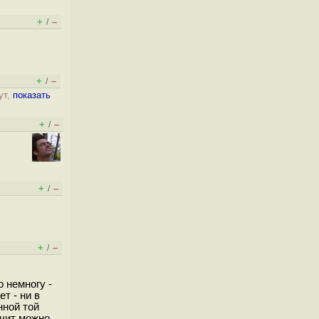
+
–
/
+
–
/
ут,
показать
+
–
/
+
–
/
+
–
/
о немногу -
т - ни в
нной той
ачит можно