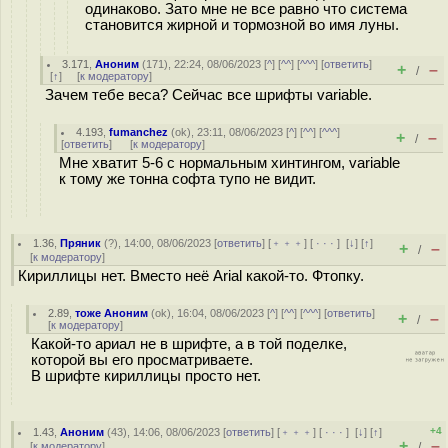
одинаково. Зато мне не все равно что система
становится жирной и тормозной во имя луны.
3.171
,
Аноним
(
171
), 22:24, 08/06/2023 [
^
] [
^^
] [
^^^
] [
ответить
]
+
–
/
[
↑
] [
к модератору
]
Зачем тебе веса? Сейчас все шрифты variable.
4.193
,
fumanchez
(
ok
), 23:11, 08/06/2023 [
^
] [
^^
] [
^^^
]
+
–
/
[
ответить
]
[
к модератору
]
Мне хватит 5-6 с нормальным хинтингом, variable
к тому же тонна софта тупо не видит.
1.36
,
Пряник
(
?
), 14:00, 08/06/2023 [
ответить
] [
﹢﹢﹢
] [
· · ·
]
[
↓
] [
↑
]
+
–
/
[
к модератору
]
Кириллицы нет. Вместо неё Arial какой-то. Фтопку.
2.89
,
тоже Аноним
(
ok
), 16:04, 08/06/2023 [
^
] [
^^
] [
^^^
] [
ответить
]
+
–
/
[
к модератору
]
Какой-то ариал не в шрифте, а в той поделке,
которой вы его просматриваете.
В шрифте кириллицы просто нет.
+4
1.43
,
Аноним
(
43
), 14:06, 08/06/2023 [
ответить
] [
﹢﹢﹢
] [
· · ·
]
[
↓
] [
↑
]
+
–
[
к модератору
]
/