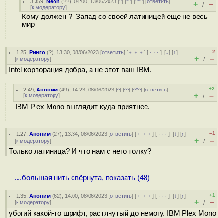
3.359
,
Neon
(
??
), 04:00, 13/06/2023 [
^
] [
^^
] [
^^^
] [
ответить
]
+
–
/
[
к модератору
]
Кому должен ?! Запад со своей латиницей еще не весь
мир
–2
1.25
,
Ринго
(
?
), 13:30, 08/06/2023 [
ответить
] [
﹢﹢﹢
] [
· · ·
]
[
↓
] [
↑
]
+
–
[
к модератору
]
/
Intel корпорация добра, а не этот ваш IBM.
+2
2.49
,
Аноним
(
49
), 14:23, 08/06/2023 [
^
] [
^^
] [
^^^
] [
ответить
]
+
–
[
к модератору
]
/
IBM Plex Mono выглядит куда приятнее.
–1
1.27
,
Аноним
(
27
), 13:34, 08/06/2023 [
ответить
] [
﹢﹢﹢
] [
· · ·
]
[
↓
] [
↑
]
+
–
[
к модератору
]
/
Только латиница? И что нам с него толку?
....большая нить свёрнута, показать (48)
+1
1.35
,
Аноним
(
62
), 14:00, 08/06/2023 [
ответить
] [
﹢﹢﹢
] [
· · ·
]
[
↓
] [
↑
]
+
–
[
к модератору
]
/
убогий какой-то шрифт, растянутый до немогу. IBM Plex Mono