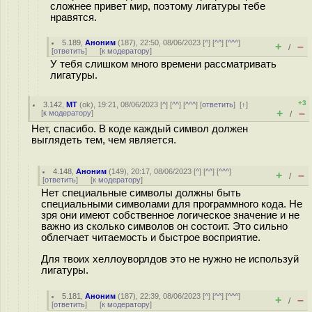
сложнее привет мир, поэтому лигатуры тебе
нравятся.
5.189
,
Аноним
(
187
), 22:50, 08/06/2023 [
^
] [
^^
] [
^^^
]
+
–
/
[
ответить
]
[
к модератору
]
У тебя слишком много времени рассматривать
лигатуры.
+3
3.142
,
MT
(
ok
), 19:21, 08/06/2023 [
^
] [
^^
] [
^^^
] [
ответить
]
[
↑
]
+
–
[
к модератору
]
/
Нет, спасибо. В коде каждый символ должен
выглядеть тем, чем является.
4.148
,
Аноним
(
149
), 20:17, 08/06/2023 [
^
] [
^^
] [
^^^
]
+
–
/
[
ответить
]
[
к модератору
]
Нет специальные символы должны быть
специальными символами для программного кода. Не
зря они имеют собственное логическое значение и не
важно из сколько символов он состоит. Это сильно
облегчает читаемость и быстрое восприятие.
Для твоих хеллоуворлдов это не нужно не используй
лигатуры.
5.181
,
Аноним
(
187
), 22:39, 08/06/2023 [
^
] [
^^
] [
^^^
]
+
–
/
[
ответить
]
[
к модератору
]