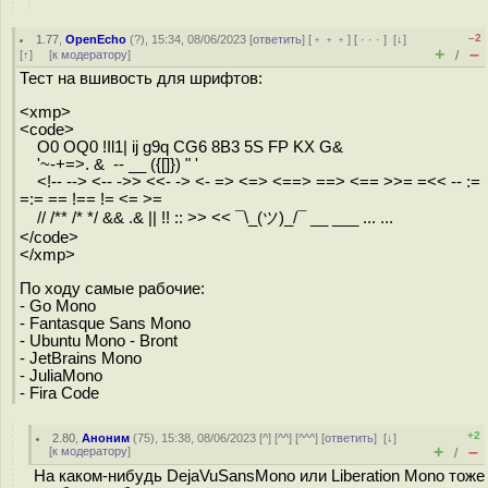
–2
1.77
,
OpenEcho
(
?
), 15:34, 08/06/2023 [
ответить
] [
﹢﹢﹢
] [
· · ·
]
[
↓
]
+
–
[
↑
] [
к модератору
]
/
Тест на вшивость для шрифтов:
<xmp>
<code>
O0 OQ0 !Il1| ij g9q CG6 8B3 5S FP KX G&
'~-+=>. & -- __ ({[]}) " '
<!-- --> <-- ->> <<- -> <- => <=> <==> ==> <== >>= =<< -- :=
=:= == !== != <= >=
// /** /* */ && .& || !! :: >> << ¯\_(ツ)_/¯ __ ___ ... ...
</code>
</xmp>
По ходу самые рабочие:
- Go Mono
- Fantasque Sans Mono
- Ubuntu Mono - Bront
- JetBrains Mono
- JuliaMono
- Fira Code
+2
2.80
,
Аноним
(
75
), 15:38, 08/06/2023 [
^
] [
^^
] [
^^^
] [
ответить
]
[
↓
]
+
–
[
к модератору
]
/
На каком-нибудь DejaVuSansMono или Liberation Mono тоже