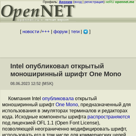
Профиль:
Аноним
(
вход
|
регистрация
)
неRU
opennet.me
[
новости
/
+++
|
форум
|
теги
|
]
Intel опубликовал открытый
моноширинный шрифт One Mono
08.06.2023 12:52 (MSK)
Компания Intel
опубликовала
открытый
моноширинный шрифт
One Mono
, предназначенный для
использования в эмуляторах терминалов и редакторах
кода. Исходные компоненты шрифта
распространяются
под лицензией OFL 1.1 (Open Font License),
позволяющей неограниченно модифицировать шрифт,
использовать его в том числе для коммерческих целей,