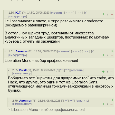
1.60
,
Ю.Т.
(
?
), 14:50, 08/06/2023 [
ответить
] [
﹢﹢﹢
] [
· · ·
]
[
↑
]
+
–
/
[
к модератору
]
I с l различаются плохо, и тире различаются слабовато
(ожидаемо в равноширинном)
В остальном шрифт трудноотличим от множества
аналогичных западных шрифтов, построенных по мотивам
курьера с отнятыми засечками.
+3
1.61
,
Аноним
(
61
), 14:51, 08/06/2023 [
ответить
] [
﹢﹢﹢
] [
· · ·
]
[
↓
]
+
–
[
к модератору
]
/
Liberation Mono - выбор профессионалов!
2.65
,
ИмяХ
(
?
), 15:01, 08/06/2023 [
^
] [
^^
] [
^^^
] [
ответить
]
+
–
/
[
к модератору
]
Вобщем-то все "шрифты для программистов" что сабж, что
Hack, что другие, это один и тот же Liberalion Sans,
отличающиеся мелкими точками-закорючками в некоторых
буквах.
+1
2.79
,
Аноним
(
75
), 15:36, 08/06/2023 [
^
] [
^^
] [
^^^
] [
ответить
]
+
–
[
к модератору
]
/
> Liberation Mono - выбор профессионалов!