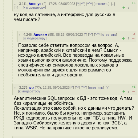
+3
3.111
,
Анонус
(
?
), 17:28, 08/06/2023 [
^
] [
^^
] [
^^^
] [
ответить
]
[
↓
]
+
–
[
↑
] [
к модератору
]
/
ну код на латинице, а интерфейс для русских в
чем писать?
–2
4.246
,
Аноним
(
95
), 08:15, 09/06/2023 [
^
] [
^^
] [
^^^
] [
ответить
]
+
–
[
к модератору
]
/
Позволю себе ответить вопросом на вопрос. А,
например, арабский и китайский в чем? Смысл -
исходно английский. Все переводы на локальные
языки выполняются аналогично. Поэтому поддержка
специфических символов локальных языков в
моноширинном шрифте для программистов
необязательна и даже вредна.
+1
3.276
,
ptr
(
??
), 12:25, 09/06/2023 [
^
] [
^^
] [
^^^
] [
ответить
]
[
↑
]
+
–
[
к модератору
]
/
Аналитические SQL запросы к БД - это тоже код. А там
без кириллицы не обойтись.
Локализация это само собой, но с данными что делать?
Не, я понимаю, было бы круто, например, заставить
РЖД кодировать полувагоны не как 'ПВ', а типа 'HW'. И
Западно-Сибирскую железную дорогу не как 'ЗСБ', а
типа 'WSB'. Но на практике такое не реализуемо.