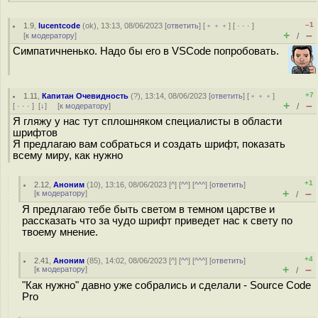
–1
1.9
,
lucentcode
(
ok
), 13:13, 08/06/2023 [
ответить
] [
﹢﹢﹢
] [
· · ·
]
+
–
[
к модератору
]
/
Симпатичненько. Надо бы его в VSCode попробовать.
+7
1.11
,
Капитан Очевидность
(
?
), 13:14, 08/06/2023 [
ответить
] [
﹢﹢﹢
]
+
–
[
· · ·
]
[
↓
] [
к модератору
]
/
Я гляжу у нас тут сплошняком специалисты в области
шрифтов
Я предлагаю вам собраться и создать шрифт, показать
всему миру, как нужно
+1
2.12
,
Аноним
(
10
), 13:16, 08/06/2023 [
^
] [
^^
] [
^^^
] [
ответить
]
+
–
[
к модератору
]
/
Я предлагаю тебе быть светом в темном царстве и
рассказать что за чудо шрифт приведет нас к свету по
твоему мнение.
+4
2.41
,
Аноним
(
85
), 14:02, 08/06/2023 [
^
] [
^^
] [
^^^
] [
ответить
]
+
–
[
к модератору
]
/
"Как нужно" давно уже собрались и сделали - Source Code
Pro