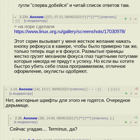
гугли "сперва добейся" и читай список ответов там.
3.234
,
Аноним
(
227
), 07:23, 09/06/2023 [
^
] [
^^
] [
^^^
] [
ответить
]
+
–
/
[
↑
] [
к модератору
]
> на лоре сделали
https://www.linux.org.ru/gallery/screenshots/17030978/
Этот скрин вызывает у меня жесткое желание нажать
кнопку рефокуса в камере, чтобы было примерно так же,
только теперь еще и в фокусе. Размытые границы
жестко грузят механизм фокуса глаз тщетными потугами
которые никогда не придут к успеху. Но если вы хотите
быстро убить себе глаза программизмом, отличное
оформление, окулисты одобряют.
–2
1.14
,
Аноним
(
14
), 13:17, 08/06/2023 [
ответить
] [
﹢﹢﹢
] [
· · ·
]
[
↓
] [
↑
]
+
–
[
к модератору
]
/
Нет, векторные шрифты для этого не годятся. Очередное
дерьмище.
+1
2.38
,
Аноним
(
39
), 14:00, 08/06/2023 [
^
] [
^^
] [
^^^
] [
ответить
]
[
↓
]
+
–
[
к модератору
]
/
Сейчас угадаю… Terminus, да?