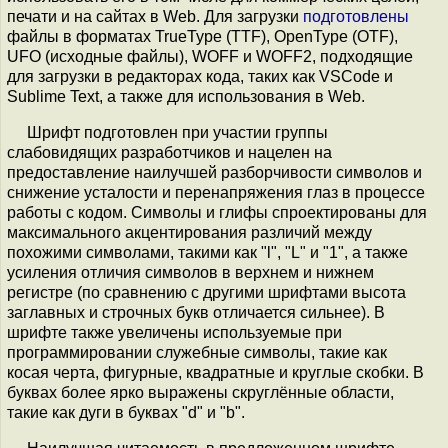
печати и на сайтах в Web. Для загрузки
подготовлены
файлы в форматах TrueType (TTF), OpenType (OTF),
UFO (исходные файлы), WOFF и WOFF2, подходящие
для загрузки в редакторах кода, таких как VSCode и
Sublime Text, а также для использования в Web.
Шрифт подготовлен при участии группы
слабовидящих разработчиков и нацелен на
предоставление наилучшей разборчивости символов и
снижение усталости и перенапряжения глаз в процессе
работы с кодом. Символы и глифы спроектированы для
максимального акцентирования различий между
похожими символами, такими как "l", "L" и "1", а также
усиления отличия символов в верхнем и нижнем
регистре (по сравнению с другими шрифтами высота
заглавных и строчных букв отличается сильнее). В
шрифте также увеличены используемые при
программировании служебные символы, такие как
косая черта, фигурные, квадратные и круглые скобки. В
буквах более ярко выражены скруглённые области,
такие как дуги в буквах "d" и "b".