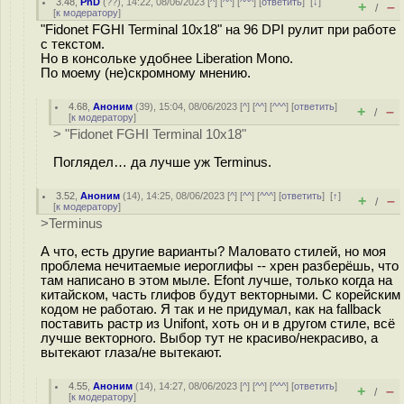
3.48
,
PnD
(
??
), 14:22, 08/06/2023 [
^
] [
^^
] [
^^^
] [
ответить
]
[
↓
]
+
–
/
[
к модератору
]
"Fidonet FGHI Terminal 10x18" на 96 DPI рулит при работе
с текстом.
Но в консольке удобнее Liberation Mono.
По моему (не)скромному мнению.
4.68
,
Аноним
(
39
), 15:04, 08/06/2023 [
^
] [
^^
] [
^^^
] [
ответить
]
+
–
/
[
к модератору
]
> "Fidonet FGHI Terminal 10x18"
Поглядел… да лучше уж Terminus.
3.52
,
Аноним
(
14
), 14:25, 08/06/2023 [
^
] [
^^
] [
^^^
] [
ответить
]
[
↑
]
+
–
/
[
к модератору
]
>Terminus
А что, есть другие варианты? Маловато стилей, но моя
проблема нечитаемые иероглифы -- хрен разберёшь, что
там написано в этом мыле. Efont лучше, только когда на
китайском, часть глифов будут векторными. С корейским
кодом не работаю. Я так и не придумал, как на fallback
поставить растр из Unifont, хоть он и в другом стиле, всё
лучше векторного. Выбор тут не красиво/некрасиво, а
вытекают глаза/не вытекают.
4.55
,
Аноним
(
14
), 14:27, 08/06/2023 [
^
] [
^^
] [
^^^
] [
ответить
]
+
–
/
[
к модератору
]