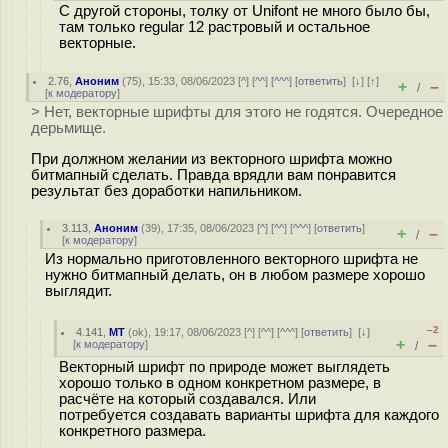
С другой стороны, толку от Unifont не много было бы,
там только regular 12 растровый и остальное
векторные.
2.76
,
Аноним
(
75
), 15:33, 08/06/2023 [
^
] [
^^
] [
^^^
] [
ответить
]
[
↓
] [
↑
]
+
–
/
[
к модератору
]
> Нет, векторные шрифты для этого не годятся. Очередное
дерьмище.
При должном желании из векторного шрифта можно
битмапный сделать. Правда врядли вам понравится
результат без доработки напильником.
3.113
,
Аноним
(
39
), 17:35, 08/06/2023 [
^
] [
^^
] [
^^^
] [
ответить
]
+
–
/
[
к модератору
]
Из нормально приготовленного векторного шрифта не
нужно битмапный делать, он в любом размере хорошо
выглядит.
–2
4.141
,
MT
(
ok
), 19:17, 08/06/2023 [
^
] [
^^
] [
^^^
] [
ответить
]
[
↓
]
+
–
[
к модератору
]
/
Векторный шрифт по природе может выглядеть
хорошо только в одном конкретном размере, в
расчёте на который создавался. Или
потребуется создавать варианты шрифта для каждого
конкретного размера.