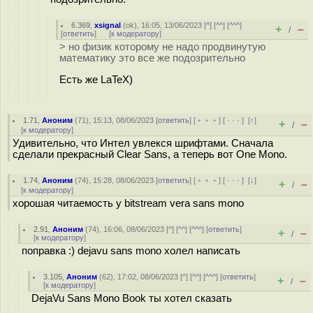
6.369
,
xsignal
(
ok
), 16:05, 13/06/2023 [
^
] [
^^
] [
^^^
]
+
–
/
[
ответить
]
[
к модератору
]
> но физик которому не надо продвинутую
математику это все же подозрительно
Есть же LaTeX)
1.71
,
Аноним
(
71
), 15:13, 08/06/2023 [
ответить
] [
﹢﹢﹢
] [
· · ·
]
[
↑
]
+
–
/
[
к модератору
]
Удивительно, что Интел увлекся шрифтами. Сначала
сделали прекрасный Clear Sans, а теперь вот One Mono.
1.74
,
Аноним
(
74
), 15:28, 08/06/2023 [
ответить
] [
﹢﹢﹢
] [
· · ·
]
[
↓
]
+
–
/
[
к модератору
]
хорошая читаемость у bitstream vera sans mono
2.91
,
Аноним
(
74
), 16:06, 08/06/2023 [
^
] [
^^
] [
^^^
] [
ответить
]
+
–
/
[
к модератору
]
поправка :) dejavu sans mono холел написать
3.105
,
Аноним
(
62
), 17:02, 08/06/2023 [
^
] [
^^
] [
^^^
] [
ответить
]
+
–
/
[
к модератору
]
DejaVu Sans Mono Book ты хотел сказать