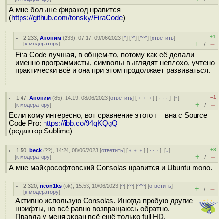
А мне больше фиракод нравится
(
https://github.com/tonsky/FiraCode
)
+1
2.233
,
Аноним
(
233
), 07:17, 09/06/2023 [
^
] [
^^
] [
^^^
] [
ответить
]
+
–
[
к модератору
]
/
Fira Code лучшая, в общем-то, потому как её делали
именно программисты, символы выглядят неплохо, учтено
практически всё и она при этом продолжает развиваться.
–1
1.47
,
Аноним
(
85
), 14:19, 08/06/2023 [
ответить
] [
﹢﹢﹢
] [
· · ·
]
[
↑
]
+
–
[
к модератору
]
/
Если кому интересно, вот сравнение этого г__вна с Source
Code Pro:
https://ibb.co/94qKQgQ
(редактор Sublime)
+8
1.50
,
beck
(
??
), 14:24, 08/06/2023 [
ответить
] [
﹢﹢﹢
] [
· · ·
]
[
↓
]
+
–
[
к модератору
]
/
А мне майкрософтовский Consolas нравится и Ubuntu mono.
2.320
,
neon1ks
(
ok
), 15:53, 10/06/2023 [
^
] [
^^
] [
^^^
] [
ответить
]
+
–
/
[
к модератору
]
Активно использую Consolas. Иногда пробую другие
шрифты, но всё равно возвращаюсь обратно.
Правда у меня экран всё ещё только full HD.