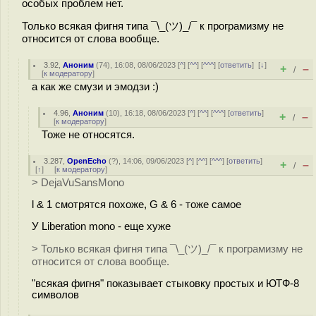
особых проблем нет.
Только всякая фигня типа ¯\_(ツ)_/¯ к програмизму не
относится от слова вообще.
3.92
,
Аноним
(
74
), 16:08, 08/06/2023 [
^
] [
^^
] [
^^^
] [
ответить
]
[
↓
]
+
–
/
[
к модератору
]
а как же смузи и эмодзи :)
4.96
,
Аноним
(
10
), 16:18, 08/06/2023 [
^
] [
^^
] [
^^^
] [
ответить
]
+
–
/
[
к модератору
]
Тоже не относятся.
3.287
,
OpenEcho
(
?
), 14:06, 09/06/2023 [
^
] [
^^
] [
^^^
] [
ответить
]
+
–
/
[
↑
] [
к модератору
]
> DejaVuSansMono
l & 1 смотрятся похоже, G & 6 - тоже самое
У Liberation mono - еще хуже
> Только всякая фигня типа ¯\_(ツ)_/¯ к програмизму не
относится от слова вообще.
"всякая фигня" показывает стыковку простых и ЮТФ-8
символов