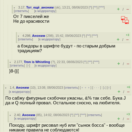
3.17
,
Тот_ещё_аноним
(
ok
), 13:21, 08/06/2023 [
^
] [
^^
] [
^^^
]
+
–
/
[
ответить
]
[
к модератору
]
От 7 пикселей же
Не до красивости
+3
4.298
,
Аноним
(
298
), 15:42, 09/06/2023 [
^
] [
^^
] [
^^^
]
+
–
[
ответить
]
[
к модератору
]
/
а бэкдоры в шрифте будут - по старым добрым
традициям?
2.177
,
Tron is Whistling
(
?
), 22:33, 08/06/2023 [
^
] [
^^
] [
^^^
]
+
–
/
[
ответить
]
[
↑
] [
к модератору
]
}8-{{{
+6
1.4
,
Аноним
(
10
), 13:08, 08/06/2023 [
ответить
] [
﹢﹢﹢
] [
· · ·
]
[
↓
] [
↑
]
+
–
[
к модератору
]
/
По сабжу фигурные скобочки ужасны, &% так себе. Бука J
да и Q полный провал. Остальное сносно, на любителя.
+3
2.40
,
Аноним
(
85
), 14:02, 08/06/2023 [
^
] [
^^
] [
^^^
] [
ответить
]
+
–
[
к модератору
]
/
Походу, шрифт рисовал нуб или "сынок босса" - вообще
никакие правила не соблюдаются!