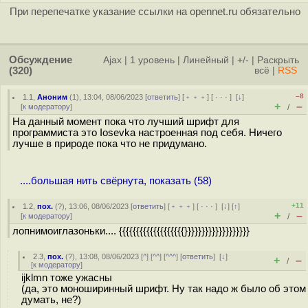
При перепечатке указание ссылки на opennet.ru обязательно
Обсуждение
Ajax
|
1 уровень
|
Линейный
|
+/-
|
Раскрыть
(320)
всё
|
RSS
–8
1.1
,
Аноним
(
1
), 13:04, 08/06/2023 [
ответить
] [
﹢﹢﹢
] [
· · ·
]
[
↓
]
+
–
[
к модератору
]
/
На данный момент пока что лучший шрифт для
программиста это Iosevka настроенная под себя. Ничего
лучше в природе пока что не придумано.
....большая нить свёрнута, показать (58)
+11
1.2
,
пох.
(
?
), 13:06, 08/06/2023 [
ответить
] [
﹢﹢﹢
] [
· · ·
]
[
↓
] [
↑
]
+
–
[
к модератору
]
/
лопнимоиглазоньки.... {{{{{{{{{{{{{{{{{{{}}}}}}}}}}}}}}}}}}}
2.3
,
пох.
(
?
), 13:08, 08/06/2023 [
^
] [
^^
] [
^^^
] [
ответить
]
[
↓
]
+
–
/
[
к модератору
]
ijklmn тоже ужасны
(да, это моноширинный шрифт. Ну так надо ж было об этом
думать, не?)