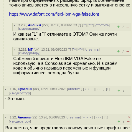
False при определённых размерах шрифта более-менее
точно вписывается в пиксельную сетку и выглядит сносно:
https://www.dafont.com/flexi-ibm-vga-false.font
3.236
,
Аноним
(
227
), 07:30, 09/06/2023 [
^
] [
^^
] [
^^^
] [
ответить
]
+
–
/
[
к модератору
]
И как вы "1" и "l" отличаете в ЭТОМ? Они же почти
одинаковые.
3.282
,
MT
(
ok
), 13:21, 09/06/2023 [
^
] [
^^
] [
^^^
] [
ответить
]
+
–
/
[
к модератору
]
Сабжевый шрифт и Flexi IBM VGA False не
использую, а в Consolas всё нормально. И в своём
коде я обычно называю переменные и функции
информативнее, чем одна буква.
1.16
,
Cyber100
(
ok
), 13:21, 08/06/2023 [
ответить
] [
﹢﹢﹢
] [
· · ·
]
[
↑
]
+
–
/
[
к модератору
]
чётенько.
–6
1.22
,
Аноним
(
22
), 13:26, 08/06/2023 [
ответить
] [
﹢﹢﹢
] [
· · ·
]
[
↓
]
+
–
[
к модератору
]
/
Вот честно, я не представляю почему печатные шрифты все