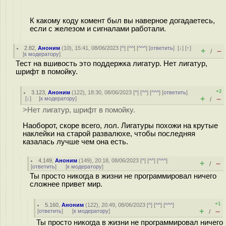
К какому коду комент был вы наверное догадаетесь,
если с железом и сигналами работали.
2.82
,
Аноним
(
10
), 15:41, 08/06/2023 [
^
] [
^^
] [
^^^
] [
ответить
]
[
↓
] [
↑
]
+
–
/
[
к модератору
]
Тест на вшивость это поддержка лигатур. Нет лигатур,
шрифт в помойку.
+2
3.123
,
Аноним
(
122
), 18:30, 08/06/2023 [
^
] [
^^
] [
^^^
] [
ответить
]
+
–
[
↓
] [
к модератору
]
/
>Нет лигатур, шрифт в помойку.
Наоборот, скоре всего, лол. Лигатуры похожи на крутые
наклейки на старой развалюхе, чтобы последняя
казалась лучше чем она есть.
4.149
,
Аноним
(
149
), 20:18, 08/06/2023 [
^
] [
^^
] [
^^^
]
+
–
/
[
ответить
]
[
к модератору
]
Ты просто никогда в жизни не программировал ничего
сложнее привет мир.
+1
5.160
,
Аноним
(
122
), 20:49, 08/06/2023 [
^
] [
^^
] [
^^^
]
+
–
[
ответить
]
[
к модератору
]
/
Ты просто никогда в жизни не программировал ничего