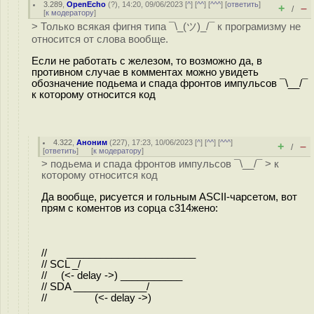
3.289
,
OpenEcho
(
?
), 14:20, 09/06/2023 [
^
] [
^^
] [
^^^
] [
ответить
]
+
–
/
[
к модератору
]
> Только всякая фигня типа ¯\_(ツ)_/¯ к програмизму не
относится от слова вообще.
Если не работать с железом, то возможно да, в
противном случае в комментах можно увидеть
обозначение подьема и спада фронтов импульсов ¯\__/¯
к которому относится код
4.322
,
Аноним
(
227
), 17:23, 10/06/2023 [
^
] [
^^
] [
^^^
]
+
–
/
[
ответить
]
[
к модератору
]
> подьема и спада фронтов импульсов ¯\__/¯ > к
которому относится код
Да вообще, рисуется и гольным ASCII-чарсетом, вот
прям с коментов из сорца с314жено:
// _______________________
// SCL _/
// (<- delay ->) ___________
// SDA _____________/
// (<- delay ->)