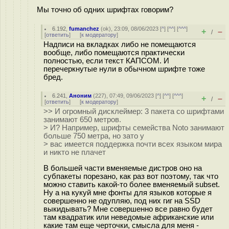
Мы точно об одних шрифтах говорим?
6.192
,
fumanchez
(
ok
), 23:09, 08/06/2023 [
^
] [
^^
] [
^^^
]
+
–
/
[
ответить
]
[
к модератору
]
Надписи на вкладках либо не помещаются
вообще, либо помещаются практически
полностью, если текст КАПСОМ. И
перечеркнутые нули в обычном шрифте тоже
бред.
6.241
,
Аноним
(
227
), 07:49, 09/06/2023 [
^
] [
^^
] [
^^^
]
+
–
/
[
ответить
]
[
к модератору
]
>> И огромный дисклеймер: 3 пакета со шрифтами
занимают 650 метров.
> И? Например, шрифты семейства Noto занимают
больше 750 метра, но зато у
> вас имеется поддержка почти всех языком мира
и никто не плачет
В большей части вменяемые дистров оно на
субпакеты порезано, как раз вот поэтому, так что
можно ставить какой-то более вменяемый subset.
Ну а на кукуй мне фонты для языков которые я
совершенно не одупляю, под них гиг на SSD
выкидывать? Мне совершенно все равно будет
там квадратик или неведомые африканские или
какие там еще черточки, смысла для меня -