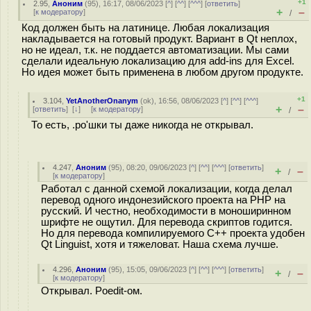
+1
2.95
,
Аноним
(
95
), 16:17, 08/06/2023 [
^
] [
^^
] [
^^^
] [
ответить
]
+
–
[
к модератору
]
/
Код должен быть на латинице. Любая локализация
накладывается на готовый продукт. Вариант в Qt неплох,
но не идеал, т.к. не поддается автоматизации. Мы сами
сделали идеальную локализацию для add-ins для Excel.
Но идея может быть применена в любом другом продукте.
+1
3.104
,
YetAnotherOnanym
(
ok
), 16:56, 08/06/2023 [
^
] [
^^
] [
^^^
]
+
–
[
ответить
]
[
↓
] [
к модератору
]
/
То есть, .po'шки ты даже никогда не открывал.
4.247
,
Аноним
(
95
), 08:20, 09/06/2023 [
^
] [
^^
] [
^^^
] [
ответить
]
+
–
/
[
к модератору
]
Работал с данной схемой локализации, когда делал
перевод одного индонезийского проекта на PHP на
русский. И честно, необходимости в моноширинном
шрифте не ощутил. Для перевода скриптов годится.
Но для перевода компилируемого С++ проекта удобен
Qt Linguist, хотя и тяжеловат. Наша схема лучше.
4.296
,
Аноним
(
95
), 15:05, 09/06/2023 [
^
] [
^^
] [
^^^
] [
ответить
]
+
–
/
[
к модератору
]
Открывал. Poedit-ом.