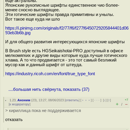
еще актуальны.
Японские рукописные шрифты единственное чио более-
менее сносно выглядящее.
Эти готические шрифты правда примитивны и унылы.
Вот такое еще куда ни шло
https://i.pinimg.com/originals/f2/77/f6/f277f6450729205844401d06
93eb3b6b.jpg
И для общего развития интересующихся японские шрифты
В Brush style есть HGSeikaishotai-PRO доступный в офисе
мелкомягких и другие виды которые куда лучше готического
хлама. А то что продвигается - это тот самый безликий
мусор как и данный шрифт от штеуда.
https://industry.ricoh.com/en/font/true_type_font
....большая нить свёрнута, показать (37)
+7
1.23
,
Аноним
(
23
), 13:27, 08/06/2023 [
ответить
] [
﹢﹢﹢
] [
· · ·
]
[
↓
] [
↑
]
+
–
[
к модератору
]
/
> кириллица пока не поддерживается
отказать