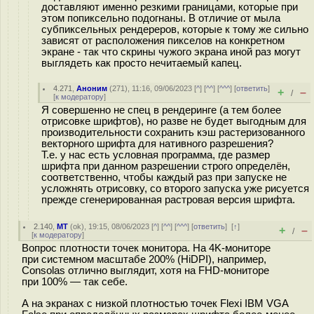
доставляют именно резкими границами, которые при
этом попиксельно подогнаны. В отличие от мыла
субпиксельных рендереров, которые к тому же сильно
зависят от расположения пикселов на конкретном
экране - так что скрины чужого экрана иной раз могут
выглядеть как просто нечитаемый капец.
4.271
,
Аноним
(
271
), 11:16, 09/06/2023 [
^
] [
^^
] [
^^^
] [
ответить
]
+
–
/
[
к модератору
]
Я совершенно не спец в рендеринге (а тем более
отрисовке шрифтов), но разве не будет выгодным для
производительности сохранить кэш растеризованного
векторного шрифта для нативного разрешения?
Т.е. у нас есть условная программа, где размер
шрифта при данном разрешении строго определён,
соответственно, чтобы каждый раз при запуске не
усложнять отрисовку, со второго запуска уже рисуется
прежде сгенерированная растровая версия шрифта.
2.140
,
MT
(
ok
), 19:15, 08/06/2023 [
^
] [
^^
] [
^^^
] [
ответить
]
[
↑
]
+
–
/
[
к модератору
]
Вопрос плотности точек монитора. На 4K-мониторе
при системном масштабе 200% (HiDPI), например,
Consolas отлично выглядит, хотя на FHD-мониторе
при 100% — так себе.
А на экранах с низкой плотностью точек Flexi IBM VGA