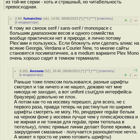
из той-же серии - хоть и страшный, но читабельность
превосходная.
2.64
,
fumanchez
(
ok
), 14:56, 08/06/2023 [
^
] [
^^
] [
^^^
] [
ответить
]
+
–
/
[
к модератору
]
К тому же связок serif / sans-serif / monospace с
большим диапазоном весов и одного семейства
вообще практически нет в природе, я лично потому
Plex'ами и пользуюсь. Если блокнуть или сделать алиас на
всякие Georgia, Verdana и Courier New, то многие сайты
становятся посимпатичнее, а в medium варианте Plex Mono
очень хорошо сидит в темном терминале.
+1
3.101
,
Аноним
(
62
), 16:40, 08/06/2023 [
^
] [
^^
] [
^^^
] [
ответить
]
+
–
[
к модератору
]
/
Раньше тоже плексом пользовался, разные шрифты
смотрел и так ничего и не нашел, дежавю чет мне
никогда не заходил, а вот unifont csur(для интерфейса-
браузера) довольно не плох.
А потом как-то на иосевку перешел, для всего, не с
первого раза, правда теперь на растянутые по ширине
шрифты смотреть не могу. Но, рендеринг regular белым
на черном фоне у иосевки лучше чем у плекса(иосевка и
не жирная и не тонкая для regular, прям тютелька в
тютельку), плекс прямые линии делает более яркими, а
закругдения смазаные - получается разноцветное нечто.
А может я просто не умею готовить шрифты)