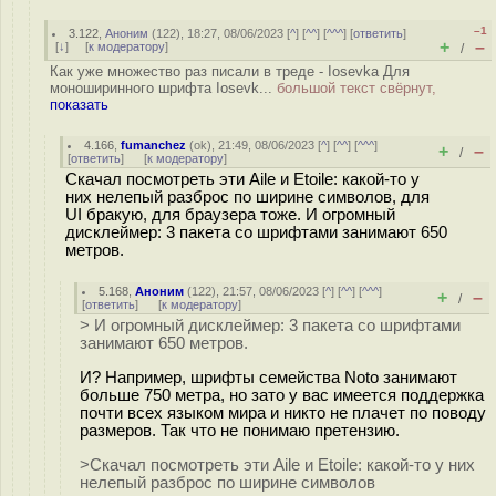
–1
3.122
,
Аноним
(
122
), 18:27, 08/06/2023 [
^
] [
^^
] [
^^^
] [
ответить
]
+
–
[
↓
] [
к модератору
]
/
Как уже множество раз писали в треде - Iosevka Для
моноширинного шрифта Iosevk...
большой текст свёрнут,
показать
4.166
,
fumanchez
(
ok
), 21:49, 08/06/2023 [
^
] [
^^
] [
^^^
]
+
–
/
[
ответить
]
[
к модератору
]
Скачал посмотреть эти Aile и Etoile: какой-то у
них нелепый разброс по ширине символов, для
UI бракую, для браузера тоже. И огромный
дисклеймер: 3 пакета со шрифтами занимают 650
метров.
5.168
,
Аноним
(
122
), 21:57, 08/06/2023 [
^
] [
^^
] [
^^^
]
+
–
/
[
ответить
]
[
к модератору
]
> И огромный дисклеймер: 3 пакета со шрифтами
занимают 650 метров.
И? Например, шрифты семейства Noto занимают
больше 750 метра, но зато у вас имеется поддержка
почти всех языком мира и никто не плачет по поводу
размеров. Так что не понимаю претензию.
>Скачал посмотреть эти Aile и Etoile: какой-то у них
нелепый разброс по ширине символов