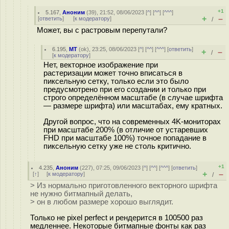
+1
5.167
,
Аноним
(
39
), 21:52, 08/06/2023 [
^
] [
^^
] [
^^^
]
+
–
[
ответить
]
[
к модератору
]
/
Может, вы с растровым перепутали?
6.195
,
MT
(
ok
), 23:25, 08/06/2023 [
^
] [
^^
] [
^^^
] [
ответить
]
+
–
/
[
к модератору
]
Нет, векторное изображение при
растеризации может точно вписаться в
пиксельную сетку, только если это было
предусмотрено при его создании и только при
строго определённом масштабе (в случае шрифта
— размере шрифта) или масштабах, ему кратных.
Другой вопрос, что на современных 4K-мониторах
при масштабе 200% (в отличие от устаревших
FHD при масштабе 100%) точное попадание в
пиксельную сетку уже не столь критично.
+1
4.235
,
Аноним
(
227
), 07:25, 09/06/2023 [
^
] [
^^
] [
^^^
] [
ответить
]
+
–
[
↑
] [
к модератору
]
/
> Из нормально приготовленного векторного шрифта
не нужно битмапный делать,
> он в любом размере хорошо выглядит.
Только не pixel perfect и рендерится в 100500 раз
медленнее. Некоторые битмапные фонты как раз