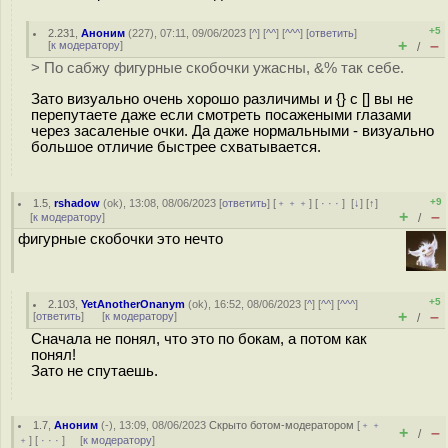
+5
2.231
,
Аноним
(
227
), 07:11, 09/06/2023 [
^
] [
^^
] [
^^^
] [
ответить
]
+
–
[
к модератору
]
/
> По сабжу фигурные скобочки ужасны, &% так себе.
Зато визуально очень хорошо различимы и {} с [] вы не
перепутаете даже если смотреть посажеными глазами
через засаленые очки. Да даже нормальными - визуально
большое отличие быстрее схватывается.
+9
1.5
,
rshadow
(
ok
), 13:08, 08/06/2023 [
ответить
] [
﹢﹢﹢
] [
· · ·
]
[
↓
] [
↑
]
+
–
[
к модератору
]
/
фигурные скобочки это нечто
+5
2.103
,
YetAnotherOnanym
(
ok
), 16:52, 08/06/2023 [
^
] [
^^
] [
^^^
]
+
–
[
ответить
]
[
к модератору
]
/
Сначала не понял, что это по бокам, а потом как
понял!
Зато не спутаешь.
1.7
,
Аноним
(
-
), 13:09, 08/06/2023
Скрыто ботом-модератором
[
﹢﹢
+
–
/
﹢
] [
· · ·
] [
к модератору
]