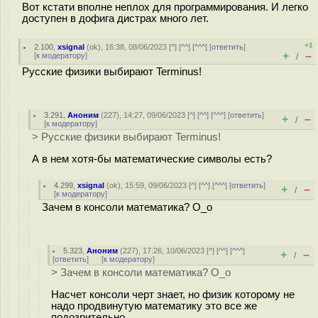
Вот кстати вполне неплох для программирования. И легко
доступен в дофига дистрах много лет.
+1
2.100
,
xsignal
(
ok
), 16:38, 08/06/2023 [
^
] [
^^
] [
^^^
] [
ответить
]
+
–
[
к модератору
]
/
Русские физики выбирают Terminus!
3.291
,
Аноним
(
227
), 14:27, 09/06/2023 [
^
] [
^^
] [
^^^
] [
ответить
]
+
–
/
[
к модератору
]
> Русские физики выбирают Terminus!
А в нем хотя-бы математические символы есть?
4.299
,
xsignal
(
ok
), 15:59, 09/06/2023 [
^
] [
^^
] [
^^^
] [
ответить
]
+
–
/
[
к модератору
]
Зачем в консоли математика? O_o
5.323
,
Аноним
(
227
), 17:26, 10/06/2023 [
^
] [
^^
] [
^^^
]
+
–
/
[
ответить
]
[
к модератору
]
> Зачем в консоли математика? O_o
Насчет консоли черт знает, но физик которому не
надо продвинутую математику это все же
подозрительно.