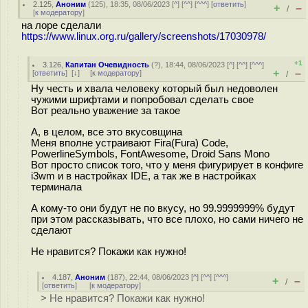
2.125
,
Аноним
(
125
), 18:35, 08/06/2023 [
^
] [
^^
] [
^^^
] [
ответить
]
+
–
/
[
к модератору
]
на лоре сделали
https://www.linux.org.ru/gallery/screenshots/17030978/
+1
3.126
,
Капитан Очевидность
(
?
), 18:44, 08/06/2023 [
^
] [
^^
] [
^^^
]
+
–
[
ответить
]
[
↓
] [
к модератору
]
/
Ну честь и хвала человеку который был недоволен
чужими шрифтами и попробовал сделать свое
Вот реально уважение за такое
А, в целом, все это вкусовщина
Меня вполне устраивают Fira(Fura) Code,
PowerlineSymbols, FontAwesome, Droid Sans Mono
Вот просто список того, что у меня фигурирует в конфиге
i3wm и в настройках IDE, а так же в настройках
терминала
А кому-то они будут не по вкусу, но 99.9999999% будут
при этом рассказывать, что все плохо, но сами ничего не
сделают
Не нравится? Покажи как нужно!
4.187
,
Аноним
(
187
), 22:44, 08/06/2023 [
^
] [
^^
] [
^^^
]
+
–
/
[
ответить
]
[
к модератору
]
> Не нравится? Покажи как нужно!