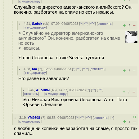
[
к модератору
]
Случайно не директор американского английского? Он,
конечно, разбогател на спаме но есть нюансы.
4.21
,
Sadok
(
ok
), 07:09, 04/06/2023 [
^
] [
^^
] [
^^^
] [
ответить
]
+
–
/
[
к модератору
]
> Случайно не директор американского
английского? Он, конечно, разбогател на спаме
но есть
> нюансы.
Я про Левашова. он же Severa. гуглится
4.28
,
faa
(
?
), 12:53, 04/06/2023 [
^
] [
^^
] [
^^^
] [
ответить
]
+
–
/
[
к модератору
]
Его разве не завалили?
5.46
,
Аноним
(
46
), 14:27, 05/06/2023 [
^
] [
^^
] [
^^^
]
+
–
/
[
ответить
]
[
к модератору
]
Это Николая Викторовича Левашова. А тот Петр
Юрьевич Левашов.
+1
3.19
,
YM2608
(
?
), 06:56, 04/06/2023 [
^
] [
^^
] [
^^^
] [
ответить
]
[
↑
]
+
–
[
к модератору
]
/
я вообще ни копейки не заработал на спаме, я просто так
спамил...