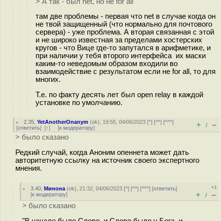
> А так - был net, но не for all
там две проблемы - первая что net в случае когда он
не твой защищенный (что нормально для почтового
сервера) - уже проблема. А вторая связанная с этой
и не широко известная за пределами хостерских
кругов - что Вице где-то запутался в арифметике, и
при наличии у тебя второго интерфейса их маски
каким-то неведомым образом входили во
взаимодействие с результатом если не for all, то для
многих.
Т.е. по факту десять лет был open relay в каждой
установке по умолчанию.
2.35
,
YetAnotherOnanym
(
ok
), 19:55, 04/06/2023 [
^
] [
^^
] [
^^^
]
+
–
/
[
ответить
]
[
↑
] [
к модератору
]
> было сказано
Редкий случай, когда Аноним опеннета может дать
авторитетную ссылку на источник своего экспертного
мнения.
+1
3.40
,
Минона
(
ok
), 21:32, 04/06/2023 [
^
] [
^^
] [
^^^
] [
ответить
]
+
–
[
к модератору
]
/
> было сказано
"В начале было Слово, и Слово было у Бога, и