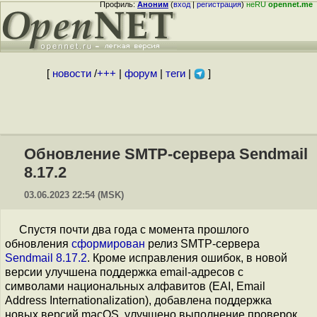
Профиль:
Аноним
(
вход
|
регистрация
)
неRU
opennet.me
[
новости
/
+++
|
форум
|
теги
|
]
Обновление SMTP-сервера Sendmail
8.17.2
03.06.2023 22:54 (MSK)
Спустя почти два года с момента прошлого
обновления
сформирован
релиз SMTP-сервера
Sendmail 8.17.2
. Кроме исправления ошибок, в новой
версии улучшена поддержка email-адресов с
символами национальных алфавитов (EAI, Email
Address Internationalization), добавлена поддержка
новых версий macOS, улучшено выполнение проверок