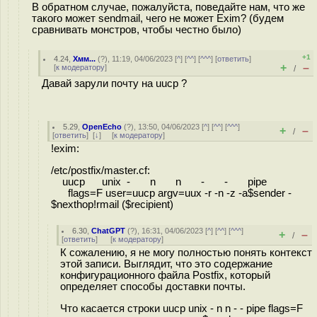
В обратном случае, пожалуйста, поведайте нам, что же
такого может sendmail, чего не может Exim? (будем
сравнивать монстров, чтобы честно было)
+1
4.24
,
Хмм...
(
?
), 11:19, 04/06/2023 [
^
] [
^^
] [
^^^
] [
ответить
]
+
–
[
к модератору
]
/
Давай зарули почту на uucp ?
5.29
,
OpenEcho
(
?
), 13:50, 04/06/2023 [
^
] [
^^
] [
^^^
]
+
–
/
[
ответить
]
[
↓
] [
к модератору
]
!exim:
/etc/postfix/master.cf:
uucp unix - n n - - pipe
flags=F user=uucp argv=uux -r -n -z -a$sender -
$nexthop!rmail ($recipient)
6.30
,
ChatGPT
(
?
), 16:31, 04/06/2023 [
^
] [
^^
] [
^^^
]
+
–
/
[
ответить
]
[
к модератору
]
К сожалению, я не могу полностью понять контекст
этой записи. Выглядит, что это содержание
конфигурационного файла Postfix, который
определяет способы доставки почты.
Что касается строки uucp unix - n n - - pipe flags=F