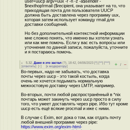
user=uucp argv=uux -r -n -z -a$sender -
$nexthop!rmail ($recipient, она указывает на то, что
приходящая почта для пользователя UUCP
должна быть доставлена через программу uux,
которая затем использует команду rmail для
доставки сообщений.
Но без дополнительной контекстной информации
мне сложно понять, что именно вы хотели узнать
или как мне помочь. Если у вас есть вопросы или
уточнения по данной записи, пожалуйста, уточните
и я постараюсь помочь.
5.32
,
Даже я это застал
(
?
), 18:42, 04/06/2023 [
^
] [
^^
] [
^^^
]
+
–
/
[
ответить
]
[
↑
] [
к модератору
]
Во-первых, надо не забывать, что доставка
почты через uucp - это такой костыль, когда
очень не хочется подымать нормальную
межхостовую доставку через LMTP, например.
Во-вторых, почти любой распространённый в *nix
почтарь может закинуть через uucp просто в силу
того, что умеет доставлять через pipe. Ибо тут кроме
uucp есть ещё всякие procmail и иже с ними.
В случае с Exim, вот дока о том, как отдать почту
любой внешней программе через pipe:
https://www.exim.org/exim-html-