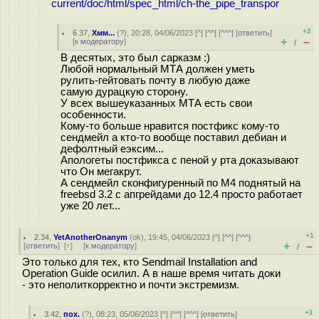
current/doc/html/spec_html/ch-the_pipe_transpor
+2
6.37
,
Хмм...
(
?
), 20:28, 04/06/2023 [
^
] [
^^
] [
^^^
] [
ответить
]
+
–
[
к модератору
]
/
В десятых, это был сарказм :)
Любой нормальный МТА должен уметь
рулить-гейтовать почту в любую даже
самую дурацкую сторону.
У всех вышеуказанных МТА есть свои
особенности.
Кому-то больше нравится постфикс кому-то
сендмейл а кто-то вообще поставил дебиан и
дефолтный eэксим...
Апологеты постфикса с пеной у рта доказывают
что Он мегакрут.
А сендмейл сконфигуренный по M4 поднятый на
freebsd 3.2 с апгрейдами до 12.4 просто работает
уже 20 лет...
+1
2.34
,
YetAnotherOnanym
(
ok
), 19:45, 04/06/2023 [
^
] [
^^
] [
^^^
]
+
–
[
ответить
]
[
↑
] [
к модератору
]
/
Это только для тех, кто Sendmail Installation and
Operation Guide осилил. А в наше время читать доки
- это неполиткорректно и почти экстремизм.
+1
3.42
,
пох.
(
?
), 08:23, 05/06/2023 [
^
] [
^^
] [
^^^
] [
ответить
]