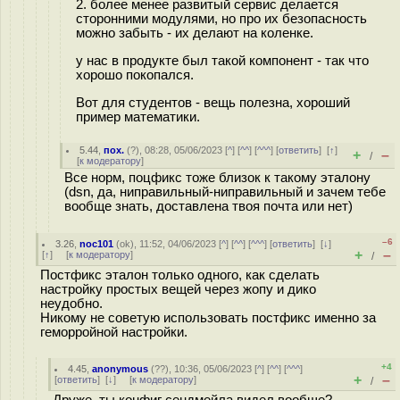
2. более менее развитый сервис делается
сторонними модулями, но про их безопасность
можно забыть - их делают на коленке.
у нас в продукте был такой компонент - так что
хорошо покопался.
Вот для студентов - вещь полезна, хороший
пример математики.
5.44
,
пох.
(
?
), 08:28, 05/06/2023 [
^
] [
^^
] [
^^^
] [
ответить
]
[
↑
]
+
–
/
[
к модератору
]
Все норм, поцфикс тоже близок к такому эталону
(dsn, да, ниправильный-ниправильный и зачем тебе
вообще знать, доставлена твоя почта или нет)
–6
3.26
,
noc101
(
ok
), 11:52, 04/06/2023 [
^
] [
^^
] [
^^^
] [
ответить
]
[
↓
]
+
–
[
↑
] [
к модератору
]
/
Постфикс эталон только одного, как сделать
настройку простых вещей через жопу и дико
неудобно.
Никому не советую использовать постфикс именно за
геморройной настройки.
+4
4.45
,
anonymous
(
??
), 10:36, 05/06/2023 [
^
] [
^^
] [
^^^
]
+
–
[
ответить
]
[
↓
] [
к модератору
]
/