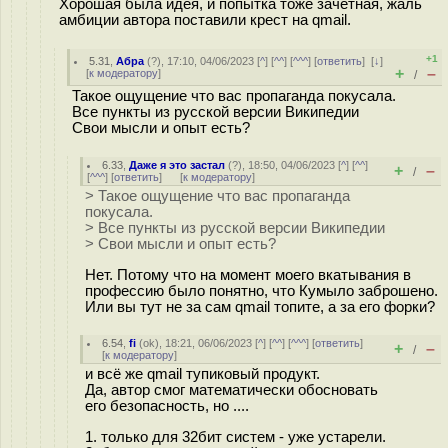
Хорошая была идея, и попытка тоже зачётная, жаль
амбиции автора поставили крест на qmail.
+1
5.31
,
Абра
(
?
), 17:10, 04/06/2023 [
^
] [
^^
] [
^^^
] [
ответить
]
[
↓
]
+
–
[
к модератору
]
/
Такое ощущение что вас пропаганда покусала.
Все пункты из русской версии Википедии
Свои мысли и опыт есть?
6.33
,
Даже я это застал
(
?
), 18:50, 04/06/2023 [
^
] [
^^
]
+
–
/
[
^^^
] [
ответить
]
[
к модератору
]
> Такое ощущение что вас пропаганда
покусала.
> Все пункты из русской версии Википедии
> Свои мысли и опыт есть?
Нет. Потому что на момент моего вкатывания в
профессию было понятно, что Кумыло заброшено.
Или вы тут не за сам qmail топите, а за его форки?
6.54
,
fi
(
ok
), 18:21, 06/06/2023 [
^
] [
^^
] [
^^^
] [
ответить
]
+
–
/
[
к модератору
]
и всё же qmail тупиковый продукт.
Да, автор смог математически обосновать
его безопасность, но ....
1. только для 32бит систем - уже устарели.