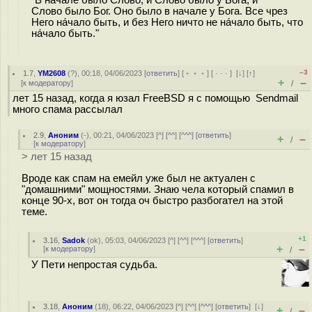
Слово было Бог. Оно было в начале у Бога. Все чрез
Него на́чало быть, и без Него ничто не на́чало быть, что
на́чало быть."
–3
1.7
,
YM2608
(
?
), 00:18, 04/06/2023 [
ответить
] [
﹢﹢﹢
] [
· · ·
]
[
↓
] [
↑
]
+
–
[
к модератору
]
/
лет 15 назад, когда я юзал FreeBSD я с помощью Sendmail
много спама рассылал
2.9
,
Аноним
(
-
), 00:21, 04/06/2023 [
^
] [
^^
] [
^^^
] [
ответить
]
+
–
/
[
к модератору
]
> лет 15 назад
Вроде как спам на емейл уже был не актуален с
"домашними" мощностями. Знаю чела который спамил в
конце 90-х, вот он тогда оч быстро разбогател на этой
теме.
+1
3.16
,
Sadok
(
ok
), 05:03, 04/06/2023 [
^
] [
^^
] [
^^^
] [
ответить
]
+
–
[
к модератору
]
/
У Пети непростая судьба.
3.18
,
Аноним
(
18
), 06:22, 04/06/2023 [
^
] [
^^
] [
^^^
] [
ответить
]
[
↓
]
+
–
/