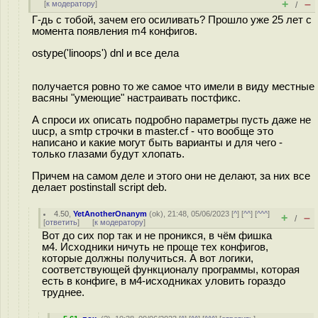
+
–
[
к модератору
]
/
Г-дь с тобой, зачем его осиливать? Прошло уже 25 лет с
момента появления m4 конфигов.
ostype('linoops') dnl и все дела
получается ровно то же самое что имели в виду местные
васяны "умеющие" настраивать постфикс.
А спроси их описать подробно параметры пусть даже не
uucp, а smtp строчки в master.cf - что вообще это
написано и какие могут быть варианты и для чего -
только глазами будут хлопать.
Причем на самом деле и этого они не делают, за них все
делает postinstall script deb.
4.50
,
YetAnotherOnanym
(
ok
), 21:48, 05/06/2023 [
^
] [
^^
] [
^^^
]
+
–
/
[
ответить
]
[
к модератору
]
Вот до сих пор так и не проникся, в чём фишка
м4. Исходники ничуть не проще тех конфигов,
которые должны получиться. А вот логики,
соответствующей функционалу программы, которая
есть в конфиге, в м4-исходниках уловить гораздо
труднее.