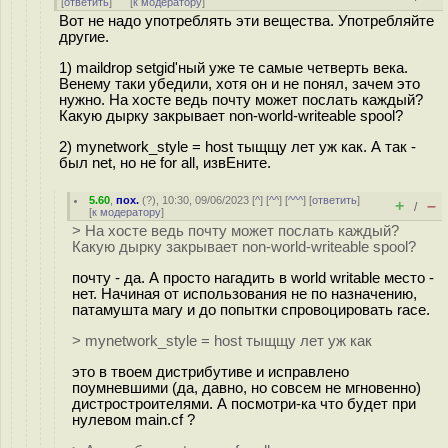
[
ответить
]
[
к модератору
]
Вот не надо употреблять эти вещества. Употребляйте
другие.
1) maildrop setgid'ный уже те самые четверть века.
Венему таки убедили, хотя он и не понял, зачем это
нужно. На хосте ведь почту может послать каждый?
Какую дырку закрывает non-world-writeable spool?
2) mynetwork_style = host тыщщу лет уж как. А так -
был net, но не for all, извЕните.
5.60
,
пох.
(
?
), 10:30, 09/06/2023 [
^
] [
^^
] [
^^^
] [
ответить
]
+
–
/
[
к модератору
]
> На хосте ведь почту может послать каждый?
Какую дырку закрывает non-world-writeable spool?
почту - да. А просто нагадить в world writable место -
нет. Начиная от использования не по назначению,
патамушта магу и до попытки спровоцировать race.
> mynetwork_style = host тыщщу лет уж как
это в твоем дистрибутиве и исправлено
поумневшими (да, давно, но совсем не мгновенно)
дистростроителями. А посмотри-ка что будет при
нулевом main.cf ?