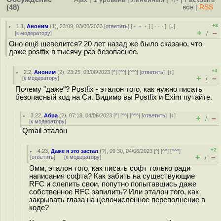
(48)
всё
|
RSS
+3
1.1
,
Аноним
(
1
), 23:09, 03/06/2023 [
ответить
] [
﹢﹢﹢
] [
· · ·
]
[
↓
]
+
–
[
к модератору
]
/
Оно ещё шевелится? 20 лет назад же было сказано, что
даже postfix в тысячу раз безопаснее.
+4
2.2
,
Аноним
(
2
), 23:25, 03/06/2023 [
^
] [
^^
] [
^^^
] [
ответить
]
[
↓
]
+
–
[
к модератору
]
/
Почему "даже"? Postfix - эталон того, как нужно писать
безопасный код на Си. Видимо вы Postfix и Exim путайте.
3.22
,
Абра
(
?
), 07:18, 04/06/2023 [
^
] [
^^
] [
^^^
] [
ответить
]
[
↓
]
+
–
/
[
к модератору
]
Qmail эталон
+2
4.23
,
Даже я это застал
(
?
), 09:30, 04/06/2023 [
^
] [
^^
] [
^^^
]
+
–
[
ответить
]
[
к модератору
]
/
Эмм, эталон того, как писать софт только ради
написания софта? Как забить на существующие
RFC и слепить свои, попутно попытавшись даже
собственное RFC запилить? Или эталон того, как
закрывать глаза на целочисленное переполнение в
коде?