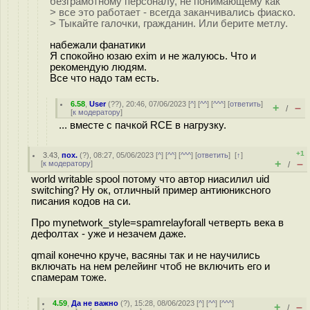
безграмотному персоналу, не понимающему как
> все это работает - всегда заканчивались фиаско.
> Тыкайте галочки, гражданин. Или берите метлу.
набежали фанатики
Я спокойно юзаю exim и не жалуюсь. Что и
рекомендую людям.
Все что надо там есть.
6.58
,
User
(
??
), 20:46, 07/06/2023 [
^
] [
^^
] [
^^^
] [
ответить
]
+
–
/
[
к модератору
]
... вместе с пачкой RCE в нагрузку.
+1
3.43
,
пох.
(
?
), 08:27, 05/06/2023 [
^
] [
^^
] [
^^^
] [
ответить
]
[
↑
]
+
–
[
к модератору
]
/
world writable spool потому что автор ниасилил uid
switching? Ну ок, отличный пример антиюниксного
писания кодов на си.
Про mynetwork_style=spamrelayforall четверть века в
дефолтах - уже и незачем даже.
qmail конечно круче, васяны так и не научились
включать на нем релейинг чтоб не включить его и
спамерам тоже.
4.59
,
Да не важно
(
?
), 15:28, 08/06/2023 [
^
] [
^^
] [
^^^
]
+
–
/