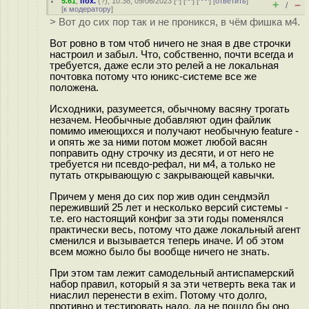
5.61
,
пох.
(
?
), 10:38, 09/06/2023 [
^
] [
^^
] [
^^^
] [
ответить
]
+
–
/
[
к модератору
]
> Вот до сих пор так и не проникся, в чём фишка м4.
Вот ровно в том чтоб ничего не зная в две строчки
настроил и забыл. Что, собственно, почти всегда и
требуется, даже если это релей а не локальная
почтовка потому что юникс-системе все же
положена.
Исходники, разумеется, обычному васяну трогать
незачем. Необычные добавляют один файлик
помимо имеющихся и получают необычную feature -
и опять же за ними потом может любой васян
поправить одну строчку из десяти, и от него не
требуется ни псевдо-рефал, ни м4, а только не
путать открывающую с закрывающей кавычки.
Причем у меня до сих пор жив один сендмэйл
переживший 25 лет и несколько версий системы -
т.е. его настоящий конфиг за эти годы поменялся
практически весь, потому что даже локальный агент
сменился и вызывается теперь иначе. И об этом
всем можно было бы вообще ничего не знать.
При этом там лежит самодельный антиспамерский
набор правил, который я за эти четверть века так и
ниаслил перенести в exim. Потому что долго,
противно и тестировать надо, да не пошло бы оно