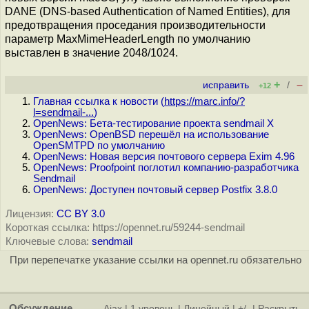
DANE (DNS-based Authentication of Named Entities), для
предотвращения проседания производительности
параметр MaxMimeHeaderLength по умолчанию
выставлен в значение 2048/1024.
+
–
исправить
/
+12
Главная ссылка к новости (
https://marc.info/?
l=sendmail-...
)
OpenNews: Бета-тестирование проекта sendmail X
OpenNews: OpenBSD перешёл на использование
OpenSMTPD по умолчанию
OpenNews: Новая версия почтового сервера Exim 4.96
OpenNews: Proofpoint поглотил компанию-разработчика
Sendmail
OpenNews: Доступен почтовый сервер Postfix 3.8.0
Лицензия:
CC BY 3.0
Короткая ссылка: https://opennet.ru/59244-sendmail
Ключевые слова:
sendmail
При перепечатке указание ссылки на opennet.ru обязательно
Обсуждение
Ajax
|
1 уровень
|
Линейный
|
+/-
|
Раскрыть