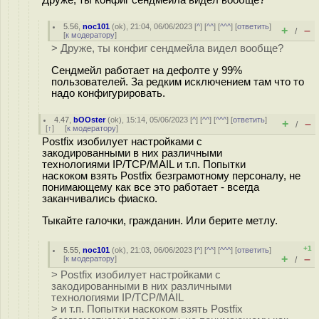
Друже, ты конфиг сендмейла видел вообще?
5.56
,
noc101
(
ok
), 21:04, 06/06/2023 [
^
] [
^^
] [
^^^
] [
ответить
]
+
–
/
[
к модератору
]
> Друже, ты конфиг сендмейла видел вообще?
Сендмейл работает на дефолте у 99%
пользователей. За редким исключением там что то
надо конфигурировать.
4.47
,
bOOster
(
ok
), 15:14, 05/06/2023 [
^
] [
^^
] [
^^^
] [
ответить
]
+
–
/
[
↑
] [
к модератору
]
Postfix изобилует настройками с
закодированными в них различными
технологиями IP/TCP/MAIL и т.п. Попытки
наскоком взять Postfix безграмотному персоналу, не
понимающему как все это работает - всегда
заканчивались фиаско.
Тыкайте галочки, гражданин. Или берите метлу.
+1
5.55
,
noc101
(
ok
), 21:03, 06/06/2023 [
^
] [
^^
] [
^^^
] [
ответить
]
+
–
[
к модератору
]
/
> Postfix изобилует настройками с
закодированными в них различными
технологиями IP/TCP/MAIL
> и т.п. Попытки наскоком взять Postfix