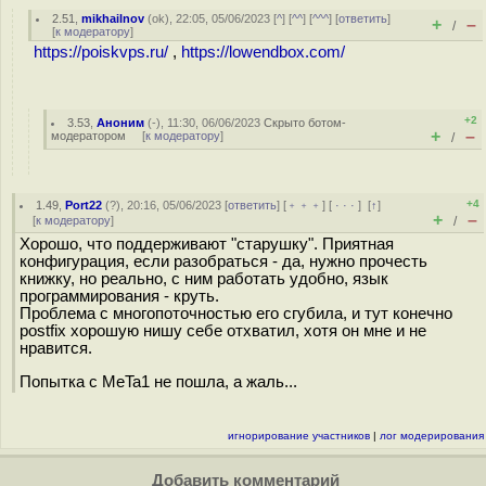
2.51
,
mikhailnov
(
ok
), 22:05, 05/06/2023 [
^
] [
^^
] [
^^^
] [
ответить
]
+
–
/
[
к модератору
]
https://poiskvps.ru/
,
https://lowendbox.com/
+2
3.53
,
Аноним
(
-
), 11:30, 06/06/2023
Скрыто ботом-
+
–
модератором
[
к модератору
]
/
+4
1.49
,
Port22
(
?
), 20:16, 05/06/2023 [
ответить
] [
﹢﹢﹢
] [
· · ·
]
[
↑
]
+
–
[
к модератору
]
/
Хорошо, что поддерживают "старушку". Приятная
конфигурация, если разобраться - да, нужно прочесть
книжку, но реально, с ним работать удобно, язык
программирования - круть.
Проблема с многопоточностью его сгубила, и тут конечно
postfix хорошую нишу себе отхватил, хотя он мне и не
нравится.
Попытка c MeTa1 не пошла, а жаль...
игнорирование участников
|
лог модерирования
Добавить комментарий