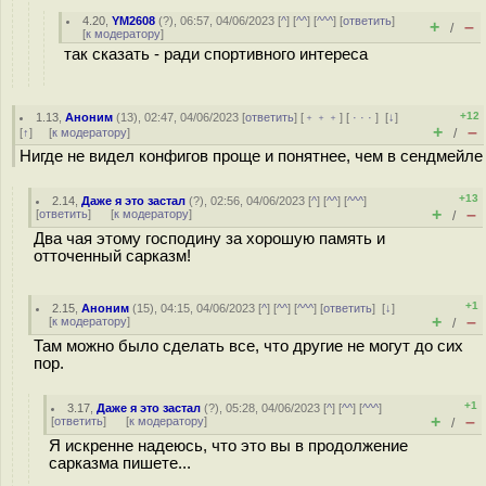
4.20
,
YM2608
(
?
), 06:57, 04/06/2023 [
^
] [
^^
] [
^^^
] [
ответить
]
+
–
/
[
к модератору
]
так сказать - ради спортивного интереса
+12
1.13
,
Аноним
(
13
), 02:47, 04/06/2023 [
ответить
] [
﹢﹢﹢
] [
· · ·
]
[
↓
]
+
–
[
↑
] [
к модератору
]
/
Нигде не видел конфигов проще и понятнее, чем в сендмейле
+13
2.14
,
Даже я это застал
(
?
), 02:56, 04/06/2023 [
^
] [
^^
] [
^^^
]
+
–
[
ответить
]
[
к модератору
]
/
Два чая этому господину за хорошую память и
отточенный сарказм!
+1
2.15
,
Аноним
(
15
), 04:15, 04/06/2023 [
^
] [
^^
] [
^^^
] [
ответить
]
[
↓
]
+
–
[
к модератору
]
/
Там можно было сделать все, что другие не могут до сих
пор.
+1
3.17
,
Даже я это застал
(
?
), 05:28, 04/06/2023 [
^
] [
^^
] [
^^^
]
+
–
[
ответить
]
[
к модератору
]
/
Я искренне надеюсь, что это вы в продолжение
сарказма пишете...