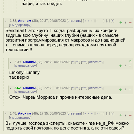
нафиг, и так сойдет.
1.38
,
Аноним
(
38
), 20:37, 04/06/2023 [
ответить
] [
﹢﹢﹢
] [
· · ·
]
[
↓
] [
↑
]
+
–
/
[
к модератору
]
Sendmail ! это круто ! когда разбираешь их конфиги
видишь всю глубину наших глубин (наших - в смысле
развития программирования от макросов и до наших дней
) . снимаю шлюпу перед первопроходцами почтовой
технологии !!
+1
2.39
,
Аноним
(
38
), 20:38, 04/06/2023 [
^
] [
^^
] [
^^^
] [
ответить
]
+
–
[
к модератору
]
/
шлюпу=шляпу
так верно
2.62
,
Аноним
(
62
), 22:55, 10/06/2023 [
^
] [
^^
] [
^^^
] [
ответить
]
+
–
/
[
к модератору
]
Отож. Червь Морриса и прочие интересные дела.
1.48
,
Аноним
(
48
), 17:35, 05/06/2023 [
ответить
] [
﹢﹢﹢
] [
· · ·
]
[
↓
] [
↑
]
+
–
/
[
к модератору
]
Вы лучше, господа эксперты, скажите - где не_в_РФ можно
поднять свой почтовик по цене хостинга, а не эти саасы?