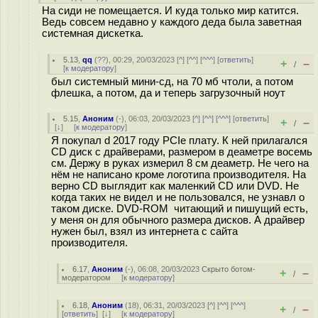
На сиди не помещается. И куда только мир катится.
Ведь совсем недавно у каждого деда была заветная
системная дискетка.
5.13
,
qq
(
??
), 00:29, 20/03/2023 [
^
] [
^^
] [
^^^
] [
ответить
]
+
–
/
[
к модератору
]
был системный мини-сд, на 70 мб чтоли, а потом
флешка, а потом, да и теперь загрузочный ноут
5.15
,
Аноним
(
-
), 06:03, 20/03/2023 [
^
] [
^^
] [
^^^
] [
ответить
]
+
–
/
[
↓
] [
к модератору
]
Я покупал d 2017 году РСIe плату. К ней прилагался
CD диск с драйверами, размером в деаметре восемь
см. Держу в руках измерил 8 см деаметр. Не чего на
нём не написано кроме логотипа производителя. На
верно CD выглядит как маленкий CD или DVD. Не
когда таких не видел и не пользовался, не узнавл о
таком диске. DVD-ROM читающий и пишущий есть,
у меня он для обычного размера дисков. А драйвер
нужен был, взял из интернета с сайта
производителя.
6.17
,
Аноним
(
-
), 06:08, 20/03/2023
Скрыто ботом-
+
–
/
модератором
[
к модератору
]
6.18
,
Аноним
(
18
), 06:31, 20/03/2023 [
^
] [
^^
] [
^^^
]
+
–
/
[
ответить
]
[
↓
] [
к модератору
]