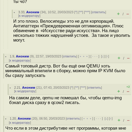
ты чо?
3.33
,
Аноним
(
34
), 10:52, 20/03/2023 [
^
] [
^^
] [
^^^
] [
ответить
]
+
–
/
[
к модератору
]
И это плохо. Велосипеды это не для корпораций.
Антипаттерн «Преждевременная оптимизация». Плюс
обвинение в «Искусстве ради искусства». На лицо
несколько тяжких нарушений устоев. За такое и уволить
могут.
1.9
,
Аноним
(
9
), 22:57, 19/03/2023 [
ответить
] [
﹢﹢﹢
] [
· · ·
]
[
↓
] [
↑
]
+
–
/
[
к модератору
]
Самый топовый дистр. Вот бы ещё они QEMU хоть
минимальный впилили в сборку, можно прям IP KVM было
бы сразу запускать
+2
2.21
,
Аноним
(
21
), 07:43, 20/03/2023 [
^
] [
^^
] [
^^^
] [
ответить
]
+
–
[
к модератору
]
/
На самом деле, qemu не помешал бы, чтобы qemu-img
бэкап диска сразу в qcow2 писать.
1.20
,
Аноним
(
20
), 06:50, 20/03/2023 [
ответить
] [
﹢﹢﹢
] [
· · ·
]
[
↓
] [
↑
]
+
–
/
[
к модератору
]
Что если в этом дистрибутиве нет программы, которая мне