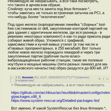
Рекомендую не набрасывать, а все-таки посмотреть,
что такого в арчевском образе.
Спойлер: куча места занята под linux-firmware-*,
чтобы завелась не только встроенная затычка на PCI, а
что-нибудь более *экзотическое*.
Под одно железо (корпоративная линейка "сборных" tool-
free системников от dell, закупленная конторой партией на
два здания с идентичным железом, где вся разница - в
ревизиях некоторых компонент) я как-то ради прикола ради
собирал живой образ. Уложился с графикой,
зависимостями и кучей живых утилит (в том числе и
кГовавых проприентарных, в 250 мегабайт. Вот только
любое новое железо порождало геморрой и через три
закупленные партии (рабочие пыле-влаго-
виброзащищённые рабочие станции, такие же полевые
ноутбуки и мощные машины (пяти разных линеек) для ма-
а-ааськовского начальства) образ раздулся до 600 мб. И?
3.31
,
Аноним
(
31
), 10:07, 20/03/2023 [
^
] [
^^
] [
^^^
] [
ответить
]
+
–
/
[
к модератору
]
> Рекомендую не набрасывать, а все-таки посмотреть
https://github.com/archlinux/archiso/blob/master/configs/relen
g/packages.x86_6
https://www.system-rescue.org/Detailed-packages-list/
Вот именно. И какой SystemRescue без linux-firmware-*,