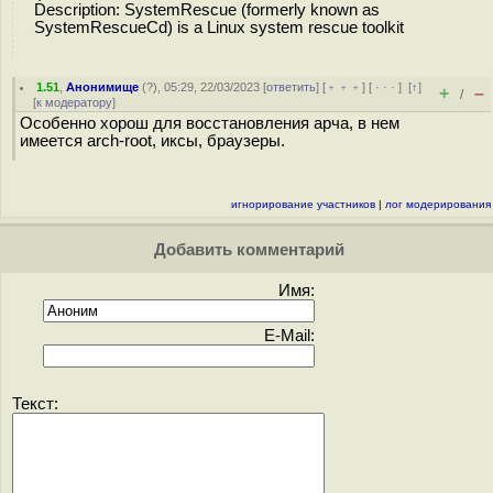
Description: SystemRescue (formerly known as
SystemRescueCd) is a Linux system rescue toolkit
1.51
,
Анонимище
(
?
), 05:29, 22/03/2023 [
ответить
] [
﹢﹢﹢
] [
· · ·
]
[
↑
]
+
–
/
[
к модератору
]
Особенно хорош для восстановления арча, в нем
имеется arch-root, иксы, браузеры.
игнорирование участников
|
лог модерирования
Добавить комментарий
Имя:
E-Mail:
Текст: