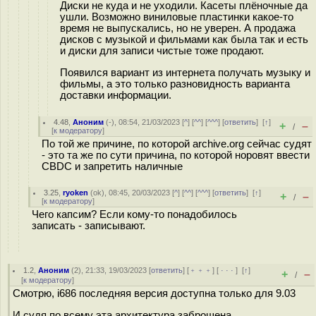
Диски не куда и не уходили. Касеты плёночные да
ушли. Возможно виниловые пластинки какое-то
время не выпускались, но не уверен. А продажа
дисков с музыкой и фильмами как была так и есть
и диски для записи чистые тоже продают.
Появился вариант из интернета получать музыку и
фильмы, а это только разновидность варианта
доставки информации.
4.48
,
Аноним
(
-
), 08:54, 21/03/2023 [
^
] [
^^
] [
^^^
] [
ответить
]
[
↑
]
+
–
/
[
к модератору
]
По той же причине, по которой archive.org сейчас судят
- это та же по сути причина, по которой норовят ввести
CBDC и запретить наличные
3.25
,
ryoken
(
ok
), 08:45, 20/03/2023 [
^
] [
^^
] [
^^^
] [
ответить
]
[
↑
]
+
–
/
[
к модератору
]
Чего капсим? Если кому-то понадобилось
записать - записывают.
1.2
,
Аноним
(
2
), 21:33, 19/03/2023 [
ответить
] [
﹢﹢﹢
] [
· · ·
]
[
↑
]
+
–
/
[
к модератору
]
Смотрю, i686 последняя версия доступна только для 9.03
И судя по всему эта архитектура заброшена