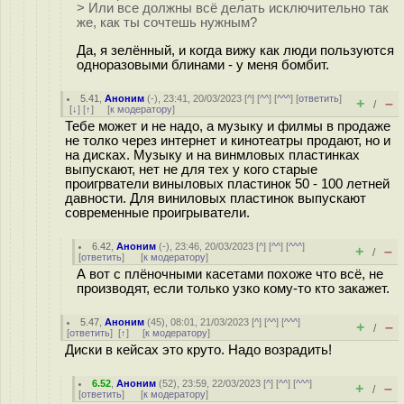
> Или все должны всё делать исключительно так
же, как ты сочтешь нужным?
Да, я зелённый, и когда вижу как люди пользуются
одноразовыми блинами - у меня бомбит.
5.41
,
Аноним
(
-
), 23:41, 20/03/2023 [
^
] [
^^
] [
^^^
] [
ответить
]
+
–
/
[
↓
] [
↑
] [
к модератору
]
Тебе может и не надо, а музыку и филмы в продаже
не толко через интернет и кинотеатры продают, но и
на дисках. Музыку и на винмловых пластинках
выпускают, нет не для тех у кого старые
проигрватели виныловых пластинок 50 - 100 летней
давности. Для виниловых пластинок выпускают
современные проигрыватели.
6.42
,
Аноним
(
-
), 23:46, 20/03/2023 [
^
] [
^^
] [
^^^
]
+
–
/
[
ответить
]
[
к модератору
]
А вот с плёночными касетами похоже что всё, не
производят, если только узко кому-то кто закажет.
5.47
,
Аноним
(
45
), 08:01, 21/03/2023 [
^
] [
^^
] [
^^^
]
+
–
/
[
ответить
]
[
↑
] [
к модератору
]
Диски в кейсах это круто. Надо возрадить!
6.52
,
Аноним
(
52
), 23:59, 22/03/2023 [
^
] [
^^
] [
^^^
]
+
–
/
[
ответить
]
[
к модератору
]