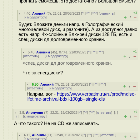
прогнать сможешь, это достаточно? Большой смысл?
+3
4.40
,
Аноний
(
?
), 21:01, 20/03/2023 [
^
] [
^^
] [
^^^
] [
ответить
]
+
–
[
к модератору
]
/
Будет. Вложите деньги напр. в Голографический
многоцелевой диск, и разгоните). А из доступног давно
есть напр. 4х-слойные Блю-рей диски 128 ГБ, есть и
спец диски дл долговременного хранен.
+1
5.45
,
Аноним
(
45
), 07:41, 21/03/2023 [
^
] [
^^
] [
^^^
]
+
–
[
ответить
]
[
к модератору
]
/
>спец диски дл долговременного хранен.
Что за спецдиски?
6.50
,
Аноний
(
?
), 21:51, 21/03/2023 [
^
] [
^^
] [
^^^
]
+
–
/
[
ответить
]
[
к модератору
]
Наприм. вот -
https://www.verbatim.ru/ru/prod/mdisc-
lifetime-archival-bdxl-100gb--single-dis
+6
3.8
,
Anonymm
(
?
), 22:31, 19/03/2023 [
^
] [
^^
] [
^^^
] [
ответить
]
[
↓
]
+
–
[
↑
] [
к модератору
]
/
А что такого? Не на CD же записывать.
4.11
,
Аноним
(
11
), 23:48, 19/03/2023 [
^
] [
^^
] [
^^^
] [
ответить
]
+
–
/
[
к модератору
]