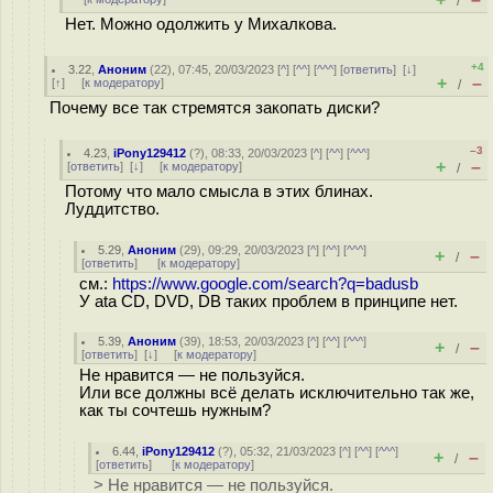
/
Нет. Можно одолжить у Михалкова.
+4
3.22
,
Аноним
(
22
), 07:45, 20/03/2023 [
^
] [
^^
] [
^^^
] [
ответить
]
[
↓
]
+
–
[
↑
] [
к модератору
]
/
Почему все так стремятся закопать диски?
–3
4.23
,
iPony129412
(
?
), 08:33, 20/03/2023 [
^
] [
^^
] [
^^^
]
+
–
[
ответить
]
[
↓
] [
к модератору
]
/
Потому что мало смысла в этих блинах.
Луддитство.
5.29
,
Аноним
(
29
), 09:29, 20/03/2023 [
^
] [
^^
] [
^^^
]
+
–
/
[
ответить
]
[
к модератору
]
см.:
https://www.google.com/search?q=badusb
У ata CD, DVD, DB таких проблем в принципе нет.
5.39
,
Аноним
(
39
), 18:53, 20/03/2023 [
^
] [
^^
] [
^^^
]
+
–
/
[
ответить
]
[
↓
] [
к модератору
]
Не нравится — не пользуйся.
Или все должны всё делать исключительно так же,
как ты сочтешь нужным?
6.44
,
iPony129412
(
?
), 05:32, 21/03/2023 [
^
] [
^^
] [
^^^
]
+
–
/
[
ответить
]
[
к модератору
]
> Не нравится — не пользуйся.