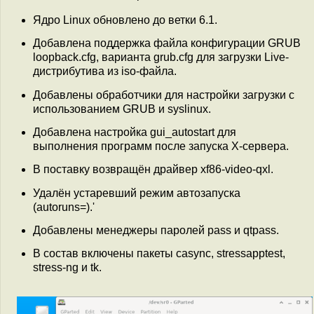
Ядро Linux обновлено до ветки 6.1.
Добавлена поддержка файла конфигурации GRUB
loopback.cfg, варианта grub.cfg для загрузки Live-
дистрибутива из iso-файла.
Добавлены обработчики для настройки загрузки с
использованием GRUB и syslinux.
Добавлена настройка gui_autostart для
выполнения программ после запуска X-сервера.
В поставку возвращён драйвер xf86-video-qxl.
Удалён устаревший режим автозапуска
(autoruns=).'
Добавлены менеджеры паролей pass и qtpass.
В состав включены пакеты casync, stressapptest,
stress-ng и tk.