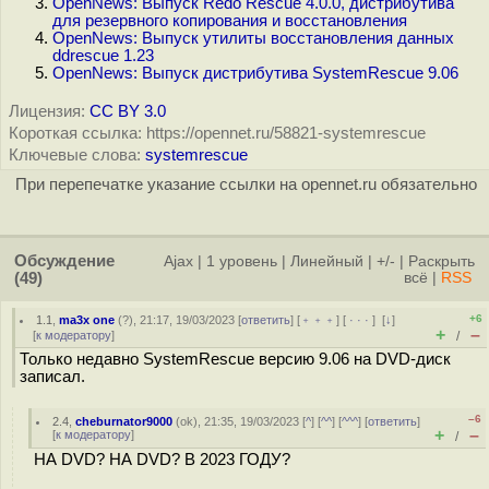
OpenNews: Выпуск Redo Rescue 4.0.0, дистрибутива
для резервного копирования и восстановления
OpenNews: Выпуск утилиты восстановления данных
ddrescue 1.23
OpenNews: Выпуск дистрибутива SystemRescue 9.06
Лицензия:
CC BY 3.0
Короткая ссылка: https://opennet.ru/58821-systemrescue
Ключевые слова:
systemrescue
При перепечатке указание ссылки на opennet.ru обязательно
Обсуждение
Ajax
|
1 уровень
|
Линейный
|
+/-
|
Раскрыть
(49)
всё
|
RSS
+6
1.1
,
ma3x one
(
?
), 21:17, 19/03/2023 [
ответить
] [
﹢﹢﹢
] [
· · ·
]
[
↓
]
+
–
[
к модератору
]
/
Только недавно SystemRescue версию 9.06 на DVD-диск
записал.
–6
2.4
,
cheburnator9000
(
ok
), 21:35, 19/03/2023 [
^
] [
^^
] [
^^^
] [
ответить
]
+
–
[
к модератору
]
/
НА DVD? НА DVD? В 2023 ГОДУ?