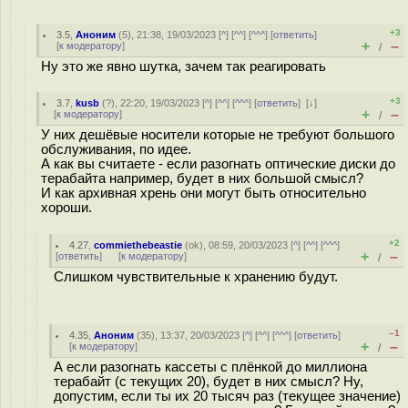
+3
3.5
,
Аноним
(
5
), 21:38, 19/03/2023 [
^
] [
^^
] [
^^^
] [
ответить
]
+
–
[
к модератору
]
/
Ну это же явно шутка, зачем так реагировать
+3
3.7
,
kusb
(
?
), 22:20, 19/03/2023 [
^
] [
^^
] [
^^^
] [
ответить
]
[
↓
]
+
–
[
к модератору
]
/
У них дешёвые носители которые не требуют большого
обслуживания, по идее.
А как вы считаете - если разогнать оптические диски до
терабайта например, будет в них большой смысл?
И как архивная хрень они могут быть относительно
хороши.
+2
4.27
,
commiethebeastie
(
ok
), 08:59, 20/03/2023 [
^
] [
^^
] [
^^^
]
+
–
[
ответить
]
[
к модератору
]
/
Слишком чувствительные к хранению будут.
–1
4.35
,
Аноним
(
35
), 13:37, 20/03/2023 [
^
] [
^^
] [
^^^
] [
ответить
]
+
–
[
к модератору
]
/
А если разогнать кассеты с плёнкой до миллиона
терабайт (с текущих 20), будет в них смысл? Ну,
допустим, если ты их 20 тысяч раз (текущее значение)