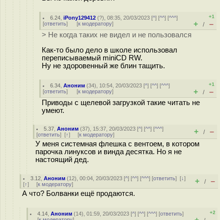
+1
6.24
,
iPony129412
(
?
), 08:35, 20/03/2023 [
^
] [
^^
] [
^^^
]
+
–
[
ответить
]
[
к модератору
]
/
> Не когда таких не видел и не пользовался
Как-то было дело в школе использовал
переписываемый miniCD RW.
Ну не здоровенный же блин тащить.
+1
6.34
,
Аноним
(
34
), 10:54, 20/03/2023 [
^
] [
^^
] [
^^^
]
+
–
[
ответить
]
[
к модератору
]
/
Приводы с щелевой загрузкой такие читать не
умеют.
5.37
,
Аноним
(
37
), 15:37, 20/03/2023 [
^
] [
^^
] [
^^^
]
+
–
/
[
ответить
]
[
↑
] [
к модератору
]
У меня системная флешка с вентоем, в котором
парочка линуксов и винда десятка. Но я не
настоящий дед.
3.12
,
Аноним
(
12
), 00:04, 20/03/2023 [
^
] [
^^
] [
^^^
] [
ответить
]
[
↓
]
+
–
/
[
↑
] [
к модератору
]
А что? Болванки ещё продаются.
+2
4.14
,
Аноним
(
14
), 01:59, 20/03/2023 [
^
] [
^^
] [
^^^
] [
ответить
]
+
–
[
к модератору
]