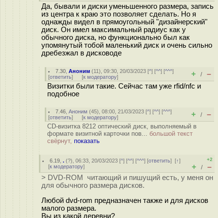
Да, бывали и диски уменьшенного размера, запись
из центра к краю это позволяет сделать. Но я
однажды видел в прямоугольный "дизайнерский"
диск. Он имел максимальный радиус как у
обычного диска, но функционально был как
упомянутый тобой маленький диск и очень сильно
дребезжал в дисководе
7.30
,
Аноним
(
11
), 09:30, 20/03/2023 [
^
] [
^^
] [
^^^
]
+
–
/
[
ответить
]
[
к модератору
]
Визитки были такие. Сейчас там уже rfid/nfc и
подобное
7.46
,
Аноним
(
45
), 08:00, 21/03/2023 [
^
] [
^^
] [
^^^
]
+
–
/
[
ответить
]
[
к модератору
]
CD-визитка 8212 оптический диск, выполняемый в
формате визитной карточки пов...
большой текст
свёрнут,
показать
+2
6.19
,
.
(
?
), 06:33, 20/03/2023 [
^
] [
^^
] [
^^^
] [
ответить
]
[
↑
]
+
–
[
к модератору
]
/
> DVD-ROM читающий и пишущий есть, у меня он
для обычного размера дисков.
Любой dvd-rom предназначен также и для дисков
малого размера.
Вы из какой деревни?