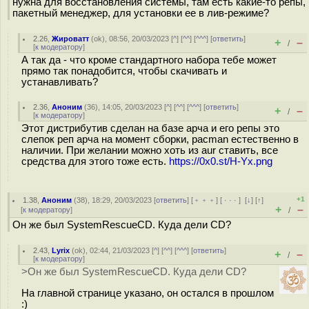
нужна для восстановления системы, там есть какие-то репы,
пакетный менеджер, для установки ее в лив-режиме?
2.26
,
Жироватт
(
ok
), 08:56, 20/03/2023 [
^
] [
^^
] [
^^^
] [
ответить
]
+
–
/
[
к модератору
]
А так да - что кроме стандартного набора тебе может
прямо так понадобится, чтобы скачивать и
устанавливать?
2.36
,
Аноним
(
36
), 14:05, 20/03/2023 [
^
] [
^^
] [
^^^
] [
ответить
]
+
–
/
[
к модератору
]
Этот дистрибутив сделан на базе арча и его репы это
слепок реп арча на момент сборки, pacman естественно в
наличии. При желании можно хоть из aur ставить, все
средства для этого тоже есть.
https://0x0.st/H-Yx.png
+1
1.38
,
Аноним
(
38
), 18:29, 20/03/2023 [
ответить
] [
﹢﹢﹢
] [
· · ·
]
[
↓
] [
↑
]
+
–
[
к модератору
]
/
Он же был SystemRescueCD. Куда дели CD?
2.43
,
Lyrix
(
ok
), 02:44, 21/03/2023 [
^
] [
^^
] [
^^^
] [
ответить
]
+
–
/
[
к модератору
]
>Он же был SystemRescueCD. Куда дели CD?
На главной странице указано, он остался в прошлом
:)