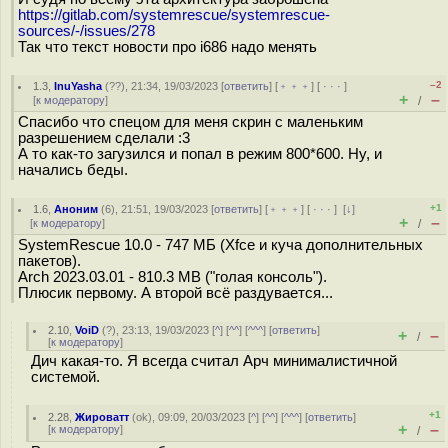
https://gitlab.com/systemrescue/systemrescue-
sources/-/issues/278
Так что текст новости про i686 надо менять
–2
1.3
,
InuYasha
(
??
), 21:34, 19/03/2023 [
ответить
] [
﹢﹢﹢
] [
· · ·
]
+
–
[
к модератору
]
/
Спасибо что спецом для меня скрин с маленьким
разрешением сделали :3
А то как-то загузился и попал в режим 800*600. Ну, и
начались беды.
+1
1.6
,
Аноним
(
6
), 21:51, 19/03/2023 [
ответить
] [
﹢﹢﹢
] [
· · ·
]
[
↓
]
+
–
[
к модератору
]
/
SystemRescue 10.0 - 747 МБ (Xfce и куча дополнительных
пакетов).
Arch 2023.03.01 - 810.3 MB ("голая консоль").
Плюсик первому. А второй всё раздувается...
2.10
,
VoiD
(
?
), 23:13, 19/03/2023 [
^
] [
^^
] [
^^^
] [
ответить
]
+
–
/
[
к модератору
]
Дич какая-то. Я всегда считал Арч минималистичной
системой.
+1
2.28
,
Жироватт
(
ok
), 09:09, 20/03/2023 [
^
] [
^^
] [
^^^
] [
ответить
]
+
–
[
к модератору
]
/