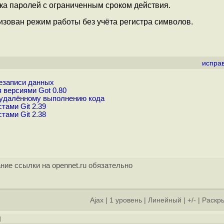
ка паролей с ограниченным сроком действия.
зован режим работы без учёта регистра символов.
испра
резаписи данных
 версиями Got 0.80
к удалённому выполнению кода
ами Git 2.39
ами Git 2.38
ние ссылки на opennet.ru обязательно
Ajax
|
1 уровень
|
Линейный
|
+/-
|
Раскры
]