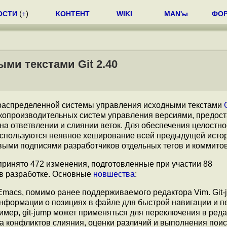
ОСТИ
(
+
)
КОНТЕНТ
WIKI
MAN'ы
ФО
ми текстами Git 2.40
распределенной системы управления исходными текстами
окопроизводительных систем управления версиями, предо
на ответвлении и слиянии веток. Для обеспечения целостно
 используются неявное хеширование всей предыдущей исто
ыми подписями разработчиков отдельных тегов и коммитов
ринято 472 изменения, подготовленные при участии 88
 в разработке. Основные
новшества
:
macs, помимо ранее поддерживаемого редактора Vim. Git-
информации о позициях в файле для быстрой навигации и п
мер, git-jump может применяться для переключения в ред
а конфликтов слияния, оценки различий и выполнения пои