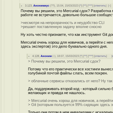
3.123
,
Анонимиус
(
??
), 15:04, 15/03/2023 [
^
] [
^^
] [
^^^
] [
ответить
]
[
↑
]
Почему вы решили, это Mercurial сдох? Разработка 
работе не встречается, довольно большое сообщест
>несмотря на непрозрачность и неудобство CLI
>решает поставленную задачу вполне сносно
Ну хоть честно признаете, что как инструмент Git 
Mercurial очень хорош для новичков, а перейти с н
здесь экспертов) это дело буквально одного дня.
4.128
,
Аноним
(
-
), 18:07, 15/03/2023 [
^
] [
^^
] [
^^^
] [
ответить
]
[
> Почему вы решили, это Mercurial сдох?
Потому что его практически все хостинги вынес
голубиной почтой файлы слать, всем похрен.
> облачные сервисы отказались от него? Ну так 
Да, поддерживать второй код - который сильно 
желающих и правда не нашлось.
> Mercurial очень хорош для новичков, а перейт
> Git (которым пользуется 99% сидящих здесь э
Только они потом в нем инвалидами с искалечен