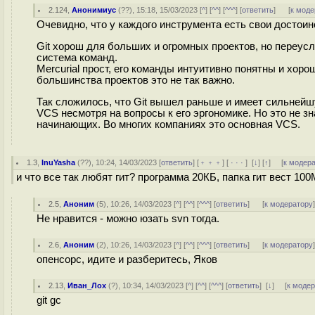
2.124
,
Анонимиус
(
??
), 15:18, 15/03/2023 [
^
] [
^^
] [
^^^
] [
ответить
]
[
к моде
Очевидно, что у каждого инструмента есть свои достоин
Git хорош для больших и огромных проектов, но переусл
система команд.
Mercurial прост, его команды интуитивно понятны и хоро
большинства проектов это не так важно.
Так сложилось, что Git вышел раньше и имеет сильнейш
VCS несмотря на вопросы к его эргономике. Но это не зн
начинающих. Во многих компаниях это основная VCS.
1.3
,
InuYasha
(
??
), 10:24, 14/03/2023 [
ответить
] [
﹢﹢﹢
] [
· · ·
]
[
↓
] [
↑
] [
к модер
и что все так любят гит? программа 20КБ, папка гит вест 100
2.5
,
Аноним
(
5
), 10:26, 14/03/2023 [
^
] [
^^
] [
^^^
] [
ответить
]
[
к модератору
Не нравится - можно юзать svn тогда.
2.6
,
Аноним
(
2
), 10:26, 14/03/2023 [
^
] [
^^
] [
^^^
] [
ответить
]
[
к модератору
опенсорс, идите и разберитесь, Яков
2.13
,
Иван_Лох
(
?
), 10:34, 14/03/2023 [
^
] [
^^
] [
^^^
] [
ответить
]
[
↓
] [
к моде
git gc