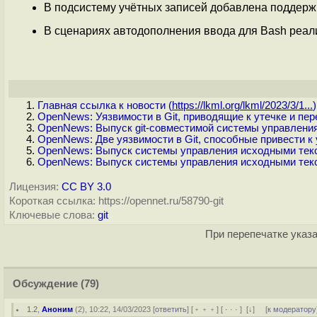
В подсистему учётных записей добавлена поддерж
В сценариях автодополнения ввода для Bash реали
Главная ссылка к новости (
https://lkml.org/lkml/2023/3/1...
)
OpenNews: Уязвимости в Git, приводящие к утечке и пе
OpenNews: Выпуск git-совместимой системы управления
OpenNews: Две уязвимости в Git, способные привести 
OpenNews: Выпуск системы управления исходными текст
OpenNews: Выпуск системы управления исходными текст
Лицензия:
CC BY 3.0
Короткая ссылка: https://opennet.ru/58790-git
Ключевые слова:
git
При перепечатке указа
Обсуждение
(79)
1.2
,
Аноним
(
2
), 10:22, 14/03/2023 [
ответить
] [
﹢﹢﹢
] [
· · ·
]
[
↓
] [
к модератору