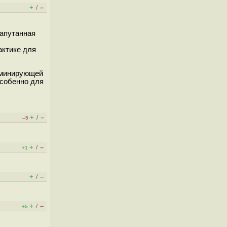
+
–
/
запутанная
актике для
доминирующей
особенно для
+
–
/
–5
+
–
/
+1
+
–
/
+
–
/
+5