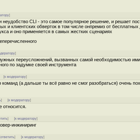
ратору
]
 и неудобство CLI - это самое популярное решение, и решает по
рных и клиентских обверток в том числе онпремиз от бесплатных
нукса и оно применяется в самых жестких сценариях
шеперечисленного
одератору
]
 ненужных переусложнений, вызванных самой необходимостью им
ного по задумке своей инструмента
] [
к модератору
]
 команд (а дальше ты всё равно не смог разобраться) очень по
ь
]
[
к модератору
]
не относится.
етить
]
[
к модератору
]
 овер-инжиниринг
[
ответить
]
[
к модератору
]