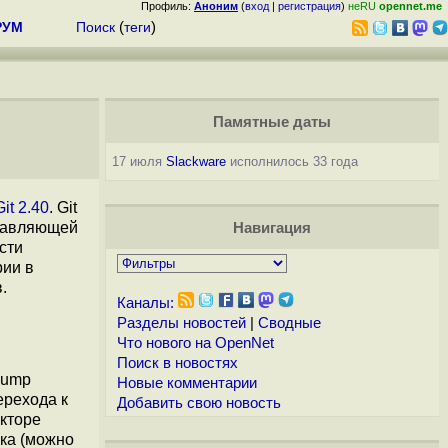
Профиль:
Аноним
(
вход
|
регистрация
)
неRU
opennet.me
РУМ
Поиск
(
теги
)
Памятные даты
17 июля
Slackware
исполнилось 33 года
Git 2.40
. Git
ставляющей
Навигация
сти
рии в
.
Каналы:
Разделы новостей
|
Сводные
Что нового на OpenNet
Поиск в новостях
jump
Новые комментарии
ерехода к
Добавить свою новость
акторе
ска (можно