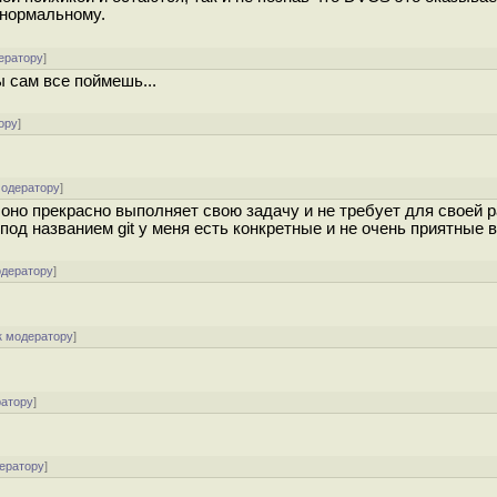
 нормальному.
ератору
]
 сам все поймешь...
ору
]
модератору
]
 оно прекрасно выполняет свою задачу и не требует для своей 
од названием git у меня есть конкретные и не очень приятные в
одератору
]
к модератору
]
ратору
]
ератору
]