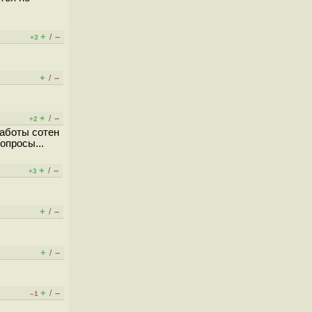
+
–
/
+3
+
–
/
+
–
/
+2
работы сотен
опросы...
+
–
/
+3
+
–
/
+
–
/
+
–
/
–1