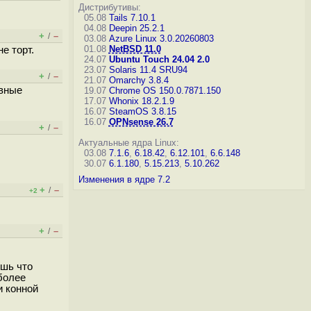
Дистрибутивы:
05.08
Tails 7.10.1
04.08
Deepin 25.2.1
+
–
/
03.08
Azure Linux 3.0.20260803
01.08
NetBSD 11.0
е торт.
24.07
Ubuntu Touch 24.04 2.0
23.07
Solaris 11.4 SRU94
+
–
/
21.07
Omarchy 3.8.4
овные
19.07
Chrome OS 150.0.7871.150
17.07
Whonix 18.2.1.9
16.07
SteamOS 3.8.15
16.07
OPNsense 26.7
+
–
/
Актуальные ядра Linux:
03.08
7.1.6
,
6.18.42
,
6.12.101
,
6.6.148
30.07
6.1.180
,
5.15.213
,
5.10.262
Изменения в ядре 7.2
+
–
/
+2
+
–
/
ешь что
 более
и конной