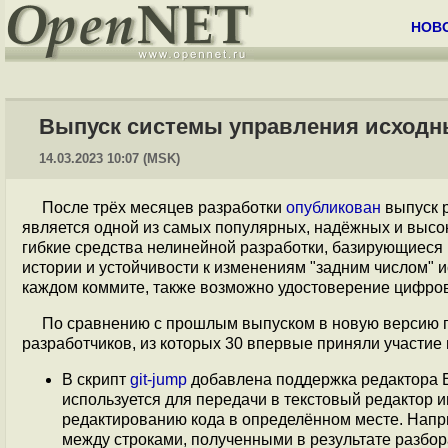
НОВ
Выпуск системы управления исходны
14.03.2023 10:07 (MSK)
После трёх месяцев разработки
опубликован
выпуск 
является одной из самых популярных, надёжных и выс
гибкие средства нелинейной разработки, базирующиеся 
истории и устойчивости к изменениям "задним числом"
каждом коммите, также возможно удостоверение цифров
По сравнению с прошлым выпуском в новую версию п
разработчиков, из которых 30 впервые приняли участие
В скрипт
git-jump
добавлена поддержка редактора E
используется для передачи в текстовый редактор 
редактированию кода в определённом месте. Напри
между строками, полученными в результате разбор