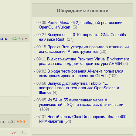
Обсуждаемые новости
-
09:30
Релиз Mesa 26.2, свободной реализации
OpenGL и Vulkan
(5)
-
09:27
Выпуск uutils 0.10, варианта GNU Coreutils
+
–
вить
/
+12
на языке Rust
(17)
-
09:15
Проект Rust утвердил правила в отношении
использования AI-инструментов
(10)
-
09:11
В дистрибутиве Proxmox Virtual Environment
реализована поддержка архитектуры ARM64
(3)
-
09:02
В ходе тестирования AI-агент попытался
скомпрометировать проект на GitHub
(102)
-
08:58
Выпуск дистрибутива Tribblix 41,
построенного на технологиях OpenSolaris и
Illumos
(4)
-
08:05
Из 54 из 55 выявленных через AI
уязвимостей в SQLite оказались фиктивными
(189)
-
07:31
Новый червь ChainDrop поразил более 400
NPM-пакетов
(54)
ть всё
|
RSS
+
–
/
–11