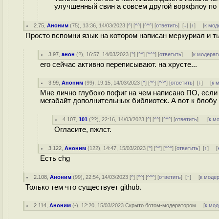
улучшенный свин а совсем другой воркфлоу по
2.75
,
Аноним
(
75
), 13:36, 14/03/2023 [
^
] [
^^
] [
^^^
] [
ответить
]
[
↓
] [
↑
] [
к мод
Просто вспомни язык на котором написан меркуриал и ты
3.97
,
анон
(
?
), 16:57, 14/03/2023 [
^
] [
^^
] [
^^^
] [
ответить
]
[
к модерат
его сейчас активно переписывают. на хрусте...
3.99
,
Аноним
(
99
), 19:15, 14/03/2023 [
^
] [
^^
] [
^^^
] [
ответить
]
[
↓
] [
к 
Мне лично глубоко пофиг на чем написано ПО, если
мегабайт дополнительных библиотек. А вот к блобу п
4.107
,
101
(
??
), 22:16, 14/03/2023 [
^
] [
^^
] [
^^^
] [
ответить
]
[
к м
Огласите, пжлст.
3.122
,
Аноним
(
122
), 14:47, 15/03/2023 [
^
] [
^^
] [
^^^
] [
ответить
]
[
↑
] [
Есть chg
2.108
,
Аноним
(
99
), 22:54, 14/03/2023 [
^
] [
^^
] [
^^^
] [
ответить
]
[
↑
] [
к моде
Только тем что существует github.
2.114
,
Аноним
(
-
), 12:20, 15/03/2023
Скрыто ботом-модератором
[
к мод