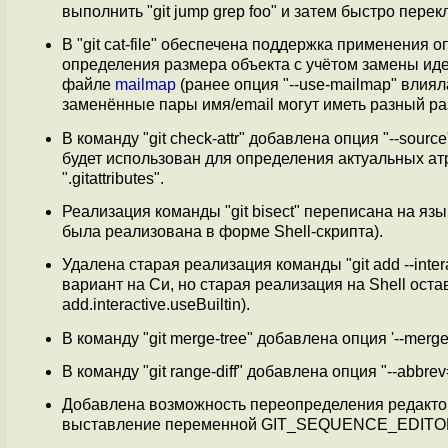
выполнить "git jump grep foo" и затем быстро пере
В "git cat-file" обеспечена поддержка применения оп
определения размера объекта с учётом замены иде
файле
mailmap
(ранее опция "--use-mailmap" влиял
заменённые пары имя/email могут иметь разный ра
В команду "git check-attr" добавлена опция "--sour
будет использован для определения актуальных ат
".gitattributes".
Реализация команды "git bisect" переписана на яз
была реализована в форме Shell-скрипта).
Удалена старая реализация команды "git add --inter
вариант на Си, но старая реализация на Shell ост
add.interactive.useBuiltin).
В команду "git merge-tree" добавлена опция '--merge
В команду "git range-diff" добавлена опция "--abbre
Добавлена возможность переопределения редактор
выставление переменной GIT_SEQUENCE_EDITOR чере