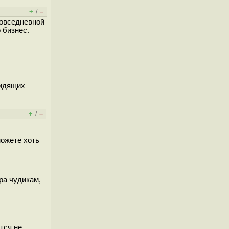
+
–
/
повседневной
 бизнес.
сидящих
+
–
/
можете хоть
ра чудикам,
тся не