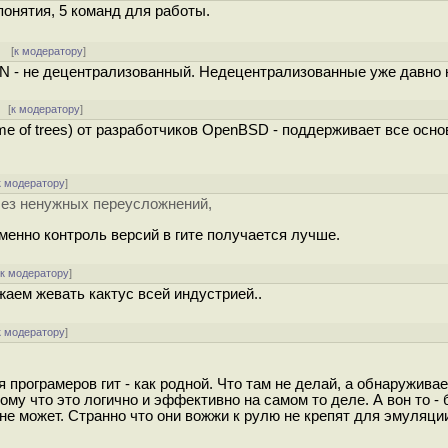
онятия, 5 команд для работы.
] [
к модератору
]
VN - не децентрализованный. Недецентрализованные уже давно н
[
к модератору
]
e of trees) от разработчиков OpenBSD - поддерживает все осн
к модератору
]
 без ненужных переусложнений,
именно контроль версий в гите получается лучше.
[
к модератору
]
лжаем жевать кактус всей индустрией..
к модератору
]
 програмеров гит - как родной. Что там не делай, а обнаружива
ому что это логично и эффективно на самом то деле. А вон то -
не может. Странно что они вожжи к рулю не крепят для эмуляци