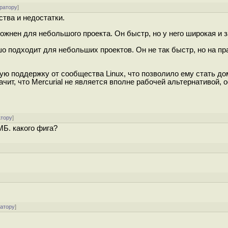
ратору
]
ства и недостатки.
ожнен для небольшого проекта. Он быстр, но у него широкая и 
шо подходит для небольших проектов. Он не так быстр, но на пр
ую поддержку от сообщества Linux, что позволило ему стать 
ачит, что Mercurial не является вполне рабочей альтернативой, 
атору
]
МБ. какого фига?
]
]
ратору
]