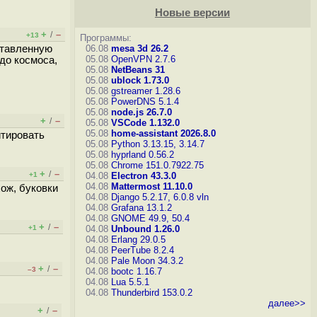
Новые версии
+
–
/
+13
Программы:
ставленную
06.08
mesa 3d 26.2
05.08
OpenVPN 2.7.6
 до космоса,
05.08
NetBeans 31
05.08
ublock 1.73.0
05.08
gstreamer 1.28.6
05.08
PowerDNS 5.1.4
05.08
node.js 26.7.0
+
–
/
05.08
VSCode 1.132.0
05.08
home-assistant 2026.8.0
итировать
05.08
Python 3.13.15, 3.14.7
05.08
hyprland 0.56.2
05.08
Chrome 151.0.7922.75
+
–
/
+1
04.08
Electron 43.3.0
04.08
Mattermost 11.10.0
хож, буковки
04.08
Django 5.2.17, 6.0.8
vln
04.08
Grafana 13.1.2
04.08
GNOME 49.9, 50.4
+
–
/
+1
04.08
Unbound 1.26.0
04.08
Erlang 29.0.5
04.08
PeerTube 8.2.4
04.08
Pale Moon 34.3.2
+
–
/
–3
04.08
bootc 1.16.7
04.08
Lua 5.5.1
04.08
Thunderbird 153.0.2
далее>>
+
–
/