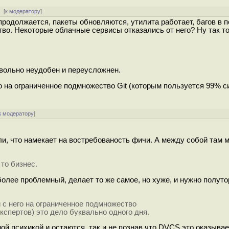
 [
к модератору
]
продолжается, пакеты обновляются, утилита работает, багов в 
во. Некоторые облачные сервисы отказались от него? Ну так то
довольно неудобен и переусложнен.
его на ограниченное подмножество Git (которым пользуется 99% 
к модератору
]
ли, что намекает на востребованость фичи. А между собой там 
то бизнес.
более проблемный, делает то же самое, но хуже, и нужно полуто
и с него на ограниченное подмножество
кспертов) это дело буквально одного дня.
ой психикой и остаются, так и не познав что DVCS это оказывае