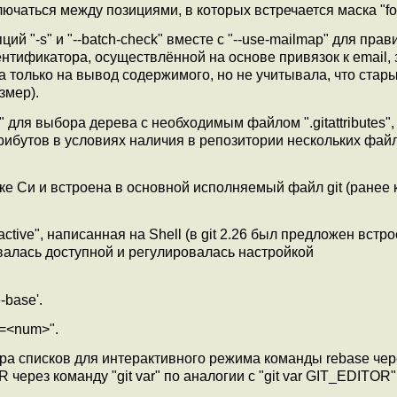
ключаться между позициями, в которых встречается маска "fo
ций "-s" и "--batch-check" вместе с "--use-mailmap" для пра
нтификатора, осуществлённой на основе привязок к email,
а только на вывод содержимого, но не учитывала, что стар
змер).
ce" для выбора дерева с необходимым файлом ".gitattributes"
рибутов в условиях наличия в репозитории нескольких фай
ыке Си и встроена в основной исполняемый файл git (ранее
active", написанная на Shell (в git 2.26 был предложен вст
авалась доступной и регулировалась настройкой
-base'.
v=<num>".
а списков для интерактивного режима команды rebase чер
з команду "git var" по аналогии с "git var GIT_EDITOR"