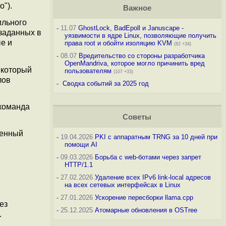
o").
Важное
вильного
-
11.07
GhostLock, BadEpoll и Januscape -
 заданных в
уязвимости в ядре Linux, позволяющие получить
ые и
права root и обойти изоляцию KVM
(82 +34)
-
08.07
Вредительство со стороны разработчика
OpenMandriva, которое могло причинить вред
, который
пользователям
(107 +33)
лов
-
Сводка событий за 2025 год
 команда
Советы
роенный
-
19.04.2026
PKI с аппаратным TRNG за 10 дней при
помощи AI
-
09.03.2026
Борьба с web-ботами через запрет
HTTP/1.1
-
27.02.2026
Удаление всех IPv6 link-local адресов
на всех сетевых интерфейсах в Linux
-
27.01.2026
Ускорение пересборки llama.cpp
ез
-
25.12.2025
Атомарные обновления в OSTree
.