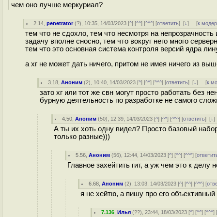
чем оно лучше меркуриал?
2.14
,
penetrator
(
?
), 10:35, 14/03/2023 [
^
] [
^^
] [
^^^
] [
ответить
]
[
↓
] [
к моде
тем что не сдохло, тем что несмотря на непрозрачность
задачу вполне сносно, тем что вокруг него много серве
тем что это основная система контроля версий ядра ли
а хг не может дать ничего, притом не имея ничего из вы
3.18
,
Аноним
(
2
), 10:40, 14/03/2023 [
^
] [
^^
] [
^^^
] [
ответить
]
[
↓
] [
к м
зато хг или тот же свн могут просто работать без
бурную деятельность по разработке не самого слож
4.50
,
Аноним
(
50
), 12:39, 14/03/2023 [
^
] [
^^
] [
^^^
] [
ответить
]
[
↓
А ты их хоть одну видел? Просто базовый набор
только разные)))
5.56
,
Аноним
(
56
), 12:44, 14/03/2023 [
^
] [
^^
] [
^^^
] [
ответит
Главное захейтить гит, а уж чем это к делу 
6.68
,
Аноним
(
2
), 13:03, 14/03/2023 [
^
] [
^^
] [
^^^
] [
отв
я не хейтю, а пишу про его объективный
7.136
,
Илья
(
??
), 23:44, 18/03/2023 [
^
] [
^^
] [
^^^
] 