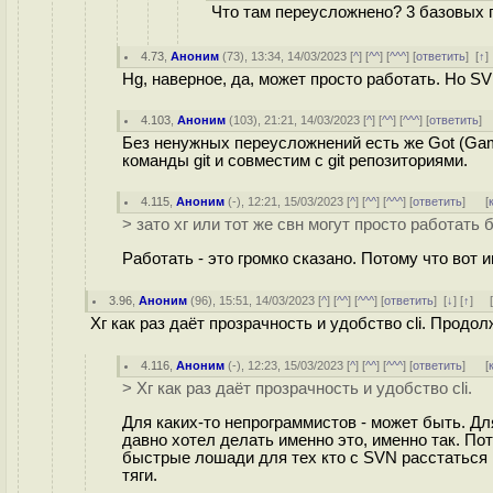
Что там переусложнено? 3 базовых п
4.73
,
Аноним
(
73
), 13:34, 14/03/2023 [
^
] [
^^
] [
^^^
] [
ответить
]
[
↑
Hg, наверное, да, может просто работать. Но S
4.103
,
Аноним
(
103
), 21:21, 14/03/2023 [
^
] [
^^
] [
^^^
] [
ответить
]
Без ненужных переусложнений есть же Got (Gam
команды git и совместим с git репозиториями.
4.115
,
Аноним
(
-
), 12:21, 15/03/2023 [
^
] [
^^
] [
^^^
] [
ответить
]
[
> зато хг или тот же свн могут просто работать
Работать - это громко сказано. Потому что вот 
3.96
,
Аноним
(
96
), 15:51, 14/03/2023 [
^
] [
^^
] [
^^^
] [
ответить
]
[
↓
] [
↑
] 
Хг как раз даёт прозрачность и удобство cli. Продо
4.116
,
Аноним
(
-
), 12:23, 15/03/2023 [
^
] [
^^
] [
^^^
] [
ответить
]
[
> Хг как раз даёт прозрачность и удобство cli.
Для каких-то непрограммистов - может быть. Для
давно хотел делать именно это, именно так. Пот
быстрые лошади для тех кто с SVN расстаться 
тяги.