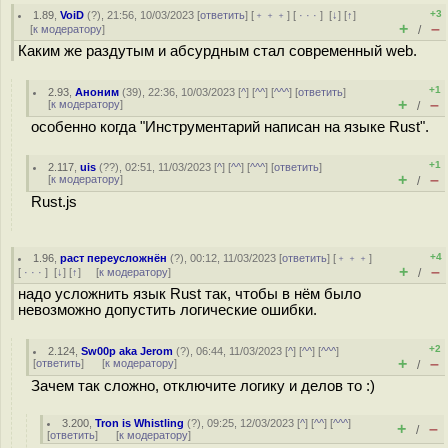
+3
1.89
,
VoiD
(
?
), 21:56, 10/03/2023 [
ответить
] [
﹢﹢﹢
] [
· · ·
]
[
↓
] [
↑
]
+
–
[
к модератору
]
/
Каким же раздутым и абсурдным стал современный web.
+1
2.93
,
Аноним
(
39
), 22:36, 10/03/2023 [
^
] [
^^
] [
^^^
] [
ответить
]
+
–
[
к модератору
]
/
особенно когда "Инструментарий написан на языке Rust".
+1
2.117
,
uis
(
??
), 02:51, 11/03/2023 [
^
] [
^^
] [
^^^
] [
ответить
]
+
–
[
к модератору
]
/
Rust.js
+4
1.96
,
раст переусложнён
(
?
), 00:12, 11/03/2023 [
ответить
] [
﹢﹢﹢
]
+
–
[
· · ·
]
[
↓
] [
↑
] [
к модератору
]
/
надо усложнить язык Rust так, чтобы в нём было
невозможно допустить логические ошибки.
+2
2.124
,
Sw00p aka Jerom
(
?
), 06:44, 11/03/2023 [
^
] [
^^
] [
^^^
]
+
–
[
ответить
]
[
к модератору
]
/
Зачем так сложно, отключите логику и делов то :)
3.200
,
Tron is Whistling
(
?
), 09:25, 12/03/2023 [
^
] [
^^
] [
^^^
]
+
–
/
[
ответить
]
[
к модератору
]