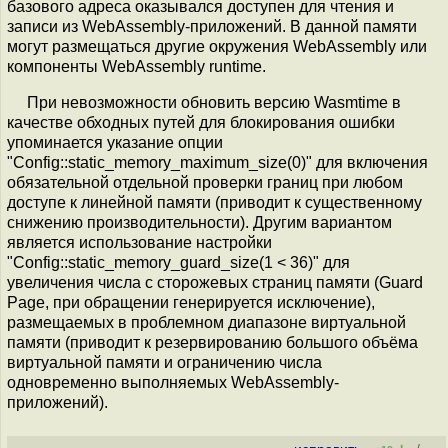
базового адреса оказывался доступен для чтения и
записи из WebAssembly-приложений. В данной памяти
могут размещаться другие окружения WebAssembly или
компоненты WebAssembly runtime.
При невозможности обновить версию Wasmtime в
качестве обходных путей для блокирования ошибки
упоминается указание опции
"Config::static_memory_maximum_size(0)" для включения
обязательной отдельной проверки границ при любом
доступе к линейной памяти (приводит к существенному
снижению производительности). Другим вариантом
является использование настройки
"Config::static_memory_guard_size(1 < 36)" для
увеличения числа с сторожевых страниц памяти (Guard
Page, при обращении генерируется исключение),
размещаемых в проблемном диапазоне виртуальной
памяти (приводит к резервированию большого объёма
виртуальной памяти и ограничению числа
одновременно выполняемых WebAssembly-
приложений).