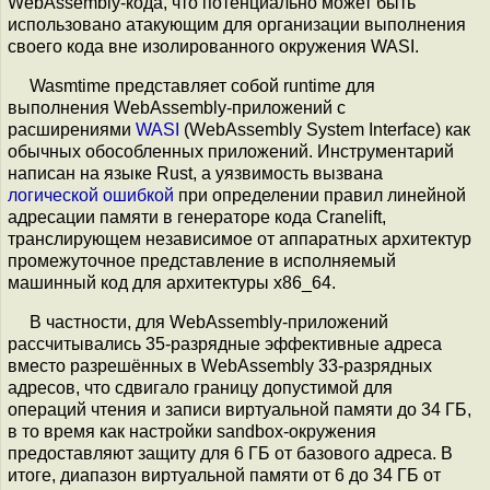
WebAssembly-кода, что потенциально может быть
использовано атакующим для организации выполнения
своего кода вне изолированного окружения WASI.
Wasmtime представляет собой runtime для
выполнения WebAssembly-приложений с
расширениями
WASI
(WebAssembly System Interface) как
обычных обособленных приложений. Инструментарий
написан на языке Rust, а уязвимость вызвана
логической ошибкой
при определении правил линейной
адресации памяти в генераторе кода Cranelift,
транслирующем независимое от аппаратных архитектур
промежуточное представление в исполняемый
машинный код для архитектуры x86_64.
В частности, для WebAssembly-приложений
рассчитывались 35-разрядные эффективные адреса
вместо разрешённых в WebAssembly 33-разрядных
адресов, что сдвигало границу допустимой для
операций чтения и записи виртуальной памяти до 34 ГБ,
в то время как настройки sandbox-окружения
предоставляют защиту для 6 ГБ от базового адреса. В
итоге, диапазон виртуальной памяти от 6 до 34 ГБ от