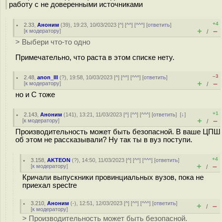
работу с не доверенными источниками
+4
2.33
,
Аноним
(
39
), 19:23, 10/03/2023 [
^
] [
^^
] [
^^^
] [
ответить
]
+
–
[
к модератору
]
/
> Выбери что-то одно
Примечательно, что раста в этом списке нету.
–3
2.48
,
anon_III
(
?
), 19:58, 10/03/2023 [
^
] [
^^
] [
^^^
] [
ответить
]
+
–
[
к модератору
]
/
но и С тоже
+1
2.143
,
Аноним
(
141
), 13:21, 11/03/2023 [
^
] [
^^
] [
^^^
] [
ответить
]
[
↓
]
+
–
[
к модератору
]
/
Производительность может быть безопасной. В ваше ЦПШ
об этом не рассказывали? Ну так ты в вуз поступи.
+4
3.158
,
AKTEON
(
?
), 14:50, 11/03/2023 [
^
] [
^^
] [
^^^
] [
ответить
]
+
–
[
к модератору
]
/
Кричали выпускники провинциальных вузов, пока не
приехал spectre
3.210
,
Аноним
(
-
), 12:51, 12/03/2023 [
^
] [
^^
] [
^^^
] [
ответить
]
+
–
/
[
к модератору
]
> Производительность может быть безопасной.