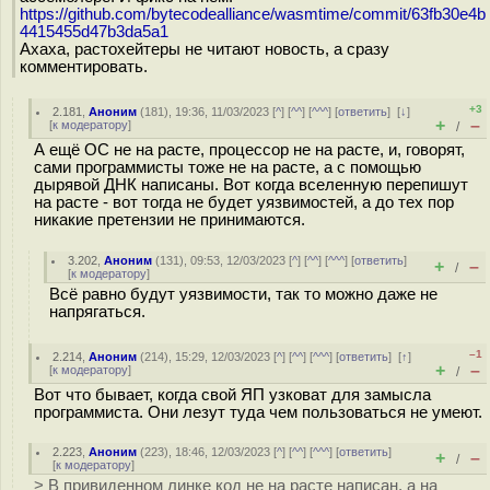
https://github.com/bytecodealliance/wasmtime/commit/63fb30e4b
4415455d47b3da5a1
Ахаха, растохейтеры не читают новость, а сразу
комментировать.
+3
2.181
,
Аноним
(
181
), 19:36, 11/03/2023 [
^
] [
^^
] [
^^^
] [
ответить
]
[
↓
]
+
–
[
к модератору
]
/
А ещё ОС не на расте, процессор не на расте, и, говорят,
сами программисты тоже не на расте, а с помощью
дырявой ДНК написаны. Вот когда вселенную перепишут
на расте - вот тогда не будет уязвимостей, а до тех пор
никакие претензии не принимаются.
3.202
,
Аноним
(
131
), 09:53, 12/03/2023 [
^
] [
^^
] [
^^^
] [
ответить
]
+
–
/
[
к модератору
]
Всё равно будут уязвимости, так то можно даже не
напрягаться.
–1
2.214
,
Аноним
(
214
), 15:29, 12/03/2023 [
^
] [
^^
] [
^^^
] [
ответить
]
[
↑
]
+
–
[
к модератору
]
/
Вот что бывает, когда свой ЯП узковат для замысла
программиста. Они лезут туда чем пользоваться не умеют.
2.223
,
Аноним
(
223
), 18:46, 12/03/2023 [
^
] [
^^
] [
^^^
] [
ответить
]
+
–
/
[
к модератору
]
> В привиденном линке код не на расте написан, а на