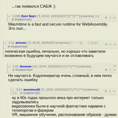
...так появился САБЖ :)
2.228
,
Енот Берт
(
?
), 23:44, 12/03/2023 [
^
] [
^^
] [
^^^
] [
ответить
]
[
↑
]
+
–
/
[
к модератору
]
Wasmtime is a fast and secure runtime for WebAssembly.
Это лол...
1.11
,
annonn
(
?
), 18:29, 10/03/2023 [
ответить
] [
﹢﹢﹢
] [
· · ·
]
[
↓
] [
↑
]
+
–
/
[
к модератору
]
логическая ошибка, печально, но хорошо что заметили
возможно в будущем научатся и их отлавливать
+1
2.15
,
Аноним
(
15
), 18:44, 10/03/2023 [
^
] [
^^
] [
^^^
] [
ответить
]
+
–
[
к модератору
]
/
Не научатся. Кодогенератор очень сложный, в нем легко
сделать ошибку
3.17
,
anonimusIII
(
?
), 18:58, 10/03/2023 [
^
] [
^^
] [
^^^
] [
ответить
]
+
–
/
[
↓
] [
к модератору
]
ну в 60х годах прошлого века про интернет только
задумывались
видеозвонки были в научной фантастике наравне с
телепортом и фазером
VR, машинное обучение, распознавание образов - думаю