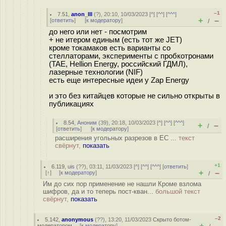
–1
7.51
,
anon_III
(
?
), 20:10, 10/03/2023 [
^
] [
^^
] [
^^^
]
+
–
[
ответить
]
[
к модератору
]
/
до него или нет - посмотрим
+ не итером единым (есть тот же JET)
кроме токамаков есть варианты со
стеллаторами, эксперименты с пробкотронами
(TAE, Hellion Energy, российский ГДМЛ),
лазерные технологии (NIF)
есть еще интересные идеи у Zap Energy
и это без китайцев которые не сильно открыты в
публикациях
8.54
,
Аноним
(
39
), 20:18, 10/03/2023 [
^
] [
^^
] [
^^^
]
+
–
/
[
ответить
]
[
к модератору
]
расширения угольных разрезов в ЕС ...
текст
свёрнут,
показать
+1
6.119
,
uis
(
??
), 03:11, 11/03/2023 [
^
] [
^^
] [
^^^
] [
ответить
]
+
–
[
↑
] [
к модератору
]
/
Им до сих пор применение не нашли Кроме взлома
шифров, да и то теперь пост-кван...
большой текст
свёрнут,
показать
–2
5.142
,
anonymous
(
??
), 13:20, 11/03/2023
Скрыто ботом-
+
–
модератором
[
к модератору
]