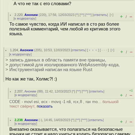
А что не так с его словами?
2.220
,
Аноним
(
220
), 17:56, 12/03/2023 [
^
] [
^^
] [
^^^
] [
ответить
]
[
↑
]
+
–
/
[
к модератору
]
То самое чувство, когда ИИ написал в сто раз более
полезный комментарий, чем любой из критиков этого
языка.
1.204
,
Аноним
(
205
), 10:53, 12/03/2023 [
ответить
] [
﹢﹢﹢
] [
· · ·
]
[
↑
]
+
–
/
[
к модератору
]
> запись данных в область памяти вне границы,
> допустимой для изолированного WebAssembly-кода,
> Инструментарий написан на языке Rust
Но как же так, Холмс?! :)
+1
2.207
,
Аноним
(
88
), 11:42, 12/03/2023 [
^
] [
^^
] [
^^^
] [
ответить
]
+
–
[
к модератору
]
/
CODE - movl esi, ecx - movq -1 rdi, rcx,8 , rax mo...
большой
текст свёрнут,
показать
2.238
,
Аноним
(
-
), 14:45, 14/03/2023 [
^
] [
^^
] [
^^^
] [
ответить
]
+
–
/
[
к модератору
]
Внезапно оказывается, что полагаться на безопасные
язычки не стоит и надо учиться кодить безопасно самому,