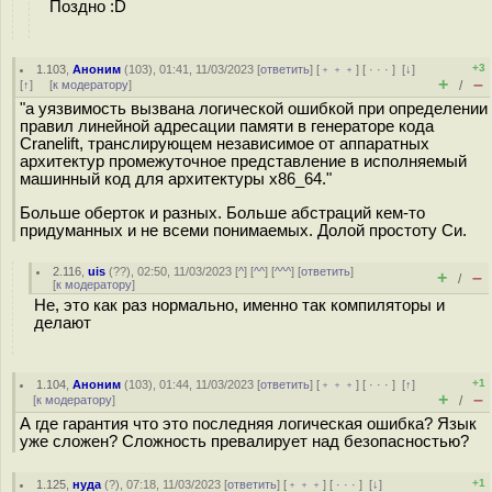
Поздно :D
+3
1.103
,
Аноним
(
103
), 01:41, 11/03/2023 [
ответить
] [
﹢﹢﹢
] [
· · ·
]
[
↓
]
+
–
[
↑
] [
к модератору
]
/
"а уязвимость вызвана логической ошибкой при определении
правил линейной адресации памяти в генераторе кода
Cranelift, транслирующем независимое от аппаратных
архитектур промежуточное представление в исполняемый
машинный код для архитектуры x86_64."
Больше оберток и разных. Больше абстраций кем-то
придуманных и не всеми понимаемых. Долой простоту Си.
2.116
,
uis
(
??
), 02:50, 11/03/2023 [
^
] [
^^
] [
^^^
] [
ответить
]
+
–
/
[
к модератору
]
Не, это как раз нормально, именно так компиляторы и
делают
+1
1.104
,
Аноним
(
103
), 01:44, 11/03/2023 [
ответить
] [
﹢﹢﹢
] [
· · ·
]
[
↑
]
+
–
[
к модератору
]
/
А где гарантия что это последняя логическая ошибка? Язык
уже сложен? Сложность превалирует над безопасностью?
+1
1.125
,
нуда
(
?
), 07:18, 11/03/2023 [
ответить
] [
﹢﹢﹢
] [
· · ·
]
[
↓
]