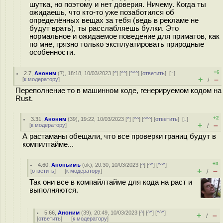
шутка, но поэтому и нет доверия. Ничему. Когда ты
ожидаешь, что кто-то уже позаботился об
определённых вещах за тебя (ведь в рекламе не
будут врать), ты расслабляешь булки. Это
нормальное и ожидаемое поведение для приматов, как
по мне, грязно только эксплуатировать природные
особенности.
+6
2.7
,
Аноним
(
7
), 18:18, 10/03/2023 [
^
] [
^^
] [
^^^
] [
ответить
]
[
↑
]
+
–
[
к модератору
]
/
Переполнение то в машинном коде, генерируемом кодом на
Rust.
+2
3.31
,
Аноним
(
39
), 19:22, 10/03/2023 [
^
] [
^^
] [
^^^
] [
ответить
]
[
↓
]
+
–
[
к модератору
]
/
А растаманы обещали, что все проверки границ будут в
компилтайме...
+3
4.60
,
Аноньимъ
(
ok
), 20:30, 10/03/2023 [
^
] [
^^
] [
^^^
]
+
–
[
ответить
]
[
к модератору
]
/
Так они все в компайлтайме для кода на раст и
выполняются.
5.66
,
Аноним
(
39
), 20:49, 10/03/2023 [
^
] [
^^
] [
^^^
]
+
–
/
[
ответить
]
[
к модератору
]