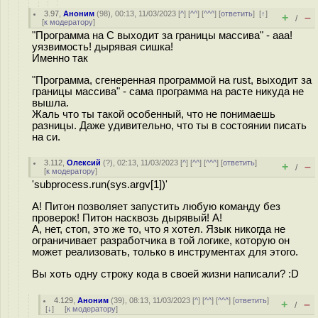
3.97
,
Аноним
(
98
), 00:13, 11/03/2023 [
^
] [
^^
] [
^^^
] [
ответить
]
[
↑
]
+
–
/
[
к модератору
]
"Программа на С выходит за границы массива" - ааа!
уязвимость! дырявая сишка!
Именно так
"Программа, сгенеренная программой на rust, выходит за
границы массива" - сама программа на расте никуда не
вышла.
Жаль что ты такой особенный, что не понимаешь
разницы. Даже удивительно, что ты в состоянии писать
на си.
3.112
,
Олексий
(
?
), 02:13, 11/03/2023 [
^
] [
^^
] [
^^^
] [
ответить
]
+
–
/
[
к модератору
]
'subprocess.run(sys.argv[1])'
А! Питон позволяет запустить любую команду без
проверок! Питон насквозь дырявый! А!
А, нет, стоп, это же то, что я хотел. Язык никогда не
ограничивает разработчика в той логике, которую он
может реализовать, только в инструментах для этого.
Вы хоть одну строку кода в своей жизни написали? :D
4.129
,
Аноним
(
39
), 08:13, 11/03/2023 [
^
] [
^^
] [
^^^
] [
ответить
]
+
–
/
[
↓
] [
к модератору
]