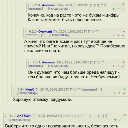
–1
7.234
,
Аноним
(
234
), 08:01, 13/03/2023 [
^
] [
^^
] [
^^^
]
+
–
[
ответить
]
[
к модератору
]
/
Конечно, код на расте - это же буквы и цифры.
Какое там может быть переполнение.
–1
6.110
,
Олексий
(
?
), 02:06, 11/03/2023 [
^
] [
^^
] [
^^^
]
+
–
[
ответить
]
[
↑
] [
к модератору
]
/
А ничо что бага в асме и раст тут вообще не
причём? Или "не читал, но осуждаю"? Понабежало
школьников опять.
–1
7.141
,
Аноним
(
141
), 13:19, 11/03/2023 [
^
] [
^^
] [
^^^
]
+
–
[
ответить
]
[
к модератору
]
/
Они думают, что чем больше бреда напишут -
тем больше их будут слушать. Необучаемые)
+2
3.64
,
ИмяХ
(
?
), 20:45, 10/03/2023 [
^
] [
^^
] [
^^^
] [
ответить
]
[
↑
]
+
–
[
к модератору
]
/
Хорошую отмазку придумали.
+4
1.10
,
AKTEON
(
?
), 18:23, 10/03/2023 [
ответить
] [
﹢﹢﹢
] [
· · ·
]
[
↓
] [
↑
]
+
–
[
к модератору
]
/
Выбери что-то одно : производительность, безопасность ,