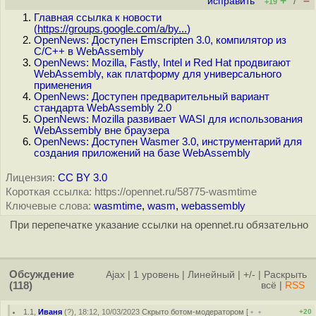
+
–
исправить
/
+19
Главная ссылка к новости
(
https://groups.google.com/a/by...
)
OpenNews: Доступен Emscripten 3.0, компилятор из
C/C++ в WebAssembly
OpenNews: Mozilla, Fastly, Intel и Red Hat продвигают
WebAssembly, как платформу для универсального
применения
OpenNews: Доступен предварительный вариант
стандарта WebAssembly 2.0
OpenNews: Mozilla развивает WASI для использования
WebAssembly вне браузера
OpenNews: Доступен Wasmer 3.0, инструментарий для
создания приложений на базе WebAssembly
Лицензия:
CC BY 3.0
Короткая ссылка: https://opennet.ru/58775-wasmtime
Ключевые слова:
wasmtime
,
wasm
,
webassembly
При перепечатке указание ссылки на opennet.ru обязательно
Обсуждение
Ajax
|
1 уровень
|
Линейный
|
+/-
|
Раскрыть
(118)
всё
|
RSS
1.1
,
Иваня
(
?
), 18:12, 10/03/2023
Скрыто ботом-модератором
[
﹢﹢
+20