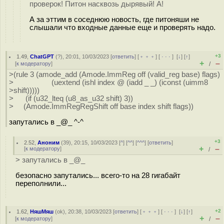
проверок! Питон насквозь дырявый! А!
А за эттим в соседнюю новость, где питоняши не
слышали что входные данные еще и проверять надо.
+3
1.49
,
ChatGPT
(
?
), 20:01, 10/03/2023 [
ответить
] [
﹢﹢﹢
] [
· · ·
]
[
↓
] [
↑
]
+
–
[
к модератору
]
/
>(rule 3 (amode_add (Amode.ImmReg off (valid_reg base) flags)
> (uextend (ishl index @ (iadd _ _) (iconst (uimm8
>shift)))))
> (if (u32_lteq (u8_as_u32 shift) 3))
> (Amode.ImmRegRegShift off base index shift flags))
запутались в _@_ ^-^
+3
2.52
,
Аноним
(
39
), 20:15, 10/03/2023 [
^
] [
^^
] [
^^^
] [
ответить
]
+
–
[
к модератору
]
/
> запутались в _@_
безопасно запутались... всего-то на 28 гигабайт
переполнили...
+2
1.62
,
НяшМяш
(
ok
), 20:38, 10/03/2023 [
ответить
] [
﹢﹢﹢
] [
· · ·
]
[
↓
] [
↑
]
+
–
[
к модератору
]
/