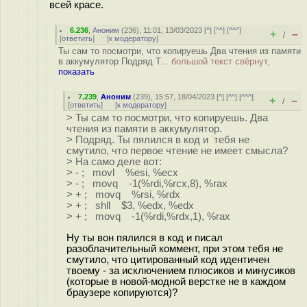
всей красе.
6.236
,
Аноним
(
236
), 11:01, 13/03/2023 [
^
] [
^^
] [
^^^
]
+
–
/
[
ответить
]
[
к модератору
]
Ты сам то посмотри, что копируешь Два чтения из памяти
в аккумулятор Подряд Т...
большой текст свёрнут,
показать
7.239
,
Аноним
(
239
), 15:57, 18/04/2023 [
^
] [
^^
] [
^^^
]
+
–
/
[
ответить
]
[
к модератору
]
> Ты сам то посмотри, что копируешь. Два
чтения из памяти в аккумулятор.
> Подряд. Ты пялился в код и тебя не
смутило, что первое чтение не имеет смысла?
> На само деле вот:
> - ; movl %esi, %ecx
> - ; movq -1(%rdi,%rcx,8), %rax
> + ; movq %rsi, %rdx
> + ; shll $3, %edx, %edx
> + ; movq -1(%rdi,%rdx,1), %rax
Ну ты вон пялился в код и писал
разоблачительный коммент, при этом тебя не
смутило, что цитированный код идентичен
твоему - за исключением плюсиков и минусиков
(которые в новой-модной верстке не в каждом
браузере копируются)?