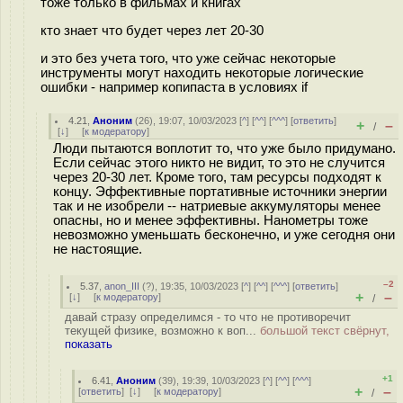
тоже только в фильмах и книгах
кто знает что будет через лет 20-30
и это без учета того, что уже сейчас некоторые
инструменты могут находить некоторые логические
ошибки - например копипаста в условиях if
4.21
,
Аноним
(
26
), 19:07, 10/03/2023 [
^
] [
^^
] [
^^^
] [
ответить
]
+
–
/
[
↓
] [
к модератору
]
Люди пытаются воплотит то, что уже было придумано.
Если сейчас этого никто не видит, то это не случится
через 20-30 лет. Кроме того, там ресурсы подходят к
концу. Эффективные портативные источники энергии
так и не изобрели -- натриевые аккумуляторы менее
опасны, но и менее эффективны. Нанометры тоже
невозможно уменьшать бесконечно, и уже сегодня они
не настоящие.
–2
5.37
,
anon_III
(
?
), 19:35, 10/03/2023 [
^
] [
^^
] [
^^^
] [
ответить
]
+
–
[
↓
] [
к модератору
]
/
давай стразу определимся - то что не противоречит
текущей физике, возможно к воп...
большой текст свёрнут,
показать
+1
6.41
,
Аноним
(
39
), 19:39, 10/03/2023 [
^
] [
^^
] [
^^^
]
+
–
[
ответить
]
[
↓
] [
к модератору
]
/