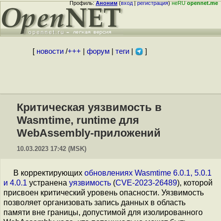
Профиль:
Аноним
(
вход
|
регистрация
)
неRU
opennet.me
[
новости
/
+++
|
форум
|
теги
|
]
Критическая уязвимость в
Wasmtime, runtime для
WebAssembly-приложений
10.03.2023 17:42 (MSK)
В корректирующих
обновлениях
Wasmtime 6.0.1, 5.0.1
и 4.0.1
устранена
уязвимость
(
CVE-2023-26489
), которой
присвоен критический уровень опасности. Уязвимость
позволяет организовать запись данных в область
памяти вне границы, допустимой для изолированного