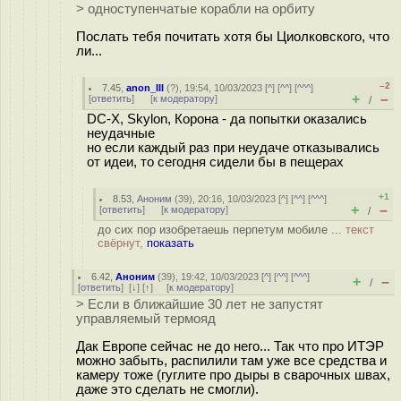
> одноступенчатые корабли на орбиту
Послать тебя почитать хотя бы Циолковского, что
ли...
–2
7.45
,
anon_III
(
?
), 19:54, 10/03/2023 [
^
] [
^^
] [
^^^
]
+
–
[
ответить
]
[
к модератору
]
/
DC-X, Skylon, Корона - да попытки оказались
неудачные
но если каждый раз при неудаче отказывались
от идеи, то сегодня сидели бы в пещерах
+1
8.53
,
Аноним
(
39
), 20:16, 10/03/2023 [
^
] [
^^
] [
^^^
]
+
–
[
ответить
]
[
к модератору
]
/
до сих пор изобретаешь перпетум мобиле ...
текст
свёрнут,
показать
6.42
,
Аноним
(
39
), 19:42, 10/03/2023 [
^
] [
^^
] [
^^^
]
+
–
/
[
ответить
]
[
↓
] [
↑
] [
к модератору
]
> Если в ближайшие 30 лет не запустят
управляемый термояд
Дак Европе сейчас не до него... Так что про ИТЭР
можно забыть, распилили там уже все средства и
камеру тоже (гуглите про дыры в сварочных швах,
даже это сделать не смогли).