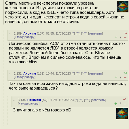
Опять местные кексперты показали уровень
кекспертности. В пулике ни строки на расте не
пофиксили, а код на ISLE - чёто типа ассемблера. Хотя
чего это я, ни один кексперт и строки кода в своей жизни не
написал, он асм от хтмля не отличит.
–1
2.109
,
Аноним
(
107
), 01:55, 11/03/2023 [
^
] [
^^
] [
^^^
] [
ответить
]
+
–
[
к модератору
]
/
Логическая ошибка. АСМ от хтмл отличить очень просто -
первый не является ЯВУ, а второй является языком
разметки. Логичней было бы сказать "С от Bliss не
отличит". Впрочем я сильно сомневаюсь, что ты знаешь
что такое bliss..
+3
2.131
,
Аноним
(
131
), 10:44, 11/03/2023 [
^
] [
^^
] [
^^^
] [
ответить
]
+
–
[
к модератору
]
/
Так ты сам за всю жизнь ни одной строки кода не написал,
чего выпендриваешься?
–1
3.134
,
НяшМяш
(
ok
), 11:29, 11/03/2023 [
^
] [
^^
] [
^^^
] [
ответить
]
+
–
[
к модератору
]
/
Значит знаю о чём говорю xD