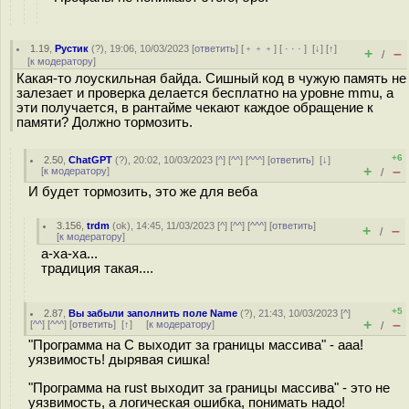
1.19
,
Рустик
(
?
), 19:06, 10/03/2023 [
ответить
] [
﹢﹢﹢
] [
· · ·
]
[
↓
] [
↑
]
+
–
/
[
к модератору
]
Какая-то лоускильная байда. Сишный код в чужую память не
залезает и проверка делается бесплатно на уровне mmu, а
эти получается, в рантайме чекают каждое обращение к
памяти? Должно тормозить.
+6
2.50
,
ChatGPT
(
?
), 20:02, 10/03/2023 [
^
] [
^^
] [
^^^
] [
ответить
]
[
↓
]
+
–
[
к модератору
]
/
И будет тормозить, это же для веба
3.156
,
trdm
(
ok
), 14:45, 11/03/2023 [
^
] [
^^
] [
^^^
] [
ответить
]
+
–
/
[
к модератору
]
а-ха-ха...
традиция такая....
+5
2.87
,
Вы забыли заполнить поле Name
(
?
), 21:43, 10/03/2023 [
^
]
+
–
[
^^
] [
^^^
] [
ответить
]
[
↑
] [
к модератору
]
/
"Программа на С выходит за границы массива" - ааа!
уязвимость! дырявая сишка!
"Программа на rust выходит за границы массива" - это не
уязвимость, а логическая ошибка, понимать надо!