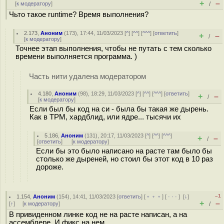
+
–
[
к модератору
]
/
Чьто такое runtime? Время выполнения?
2.173
,
Аноним
(
173
), 17:44, 11/03/2023 [
^
] [
^^
] [
^^^
] [
ответить
]
+
–
/
[
к модератору
]
Точнее этап выполнения, чтобы не путать с тем сколько
времени выполняется программа. )
Часть нити удалена модератором
4.180
,
Аноним
(
98
), 18:29, 11/03/2023 [
^
] [
^^
] [
^^^
] [
ответить
]
+
–
/
[
к модератору
]
Если был бы код на си - была бы такая же дырень.
Как в TPM, хардблид, или ядре... тысячи их
5.186
,
Аноним
(
131
), 20:17, 11/03/2023 [
^
] [
^^
] [
^^^
]
+
–
/
[
ответить
]
[
к модератору
]
Если бы это было написано на расте там было бы
столько же дыреней, но стоил бы этот код в 10 раз
дороже.
–1
1.154
,
Аноним
(
154
), 14:41, 11/03/2023 [
ответить
] [
﹢﹢﹢
] [
· · ·
]
[
↓
]
+
–
[
↑
] [
к модератору
]
/
В привиденном линке код не на расте написан, а на
ассемблере. И фикс на нем.