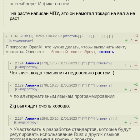
ассемблере. И фикс на нем.
"на расте написан ЧПУ, это он намотал токаря на вал а не
раст!"
–1
1.161
,
kusb
(
?
), 15:59, 11/03/2023 [
ответить
] [
﹢﹢﹢
] [
· · ·
]
[
↓
] [
↑
]
+
–
[
к модератору
]
/
Я попросил OpenAI, что нужно делать, чтобы выполнить мечту
многих на Опеннете -...
большой текст свёрнут,
показать
2.174
,
Аноним
(
173
), 17:50, 11/03/2023 [
^
] [
^^
] [
^^^
] [
ответить
]
+
–
/
[
к модератору
]
Чек-лист, когда комьюнити недовольно растом. )
+2
2.179
,
Аноним
(
179
), 18:28, 11/03/2023 [
^
] [
^^
] [
^^^
] [
ответить
]
+
–
[
к модератору
]
/
> по альтернативным языкам программирования
Zig выглядит очень хорошо.
+1
2.184
,
Аноним
(
184
), 20:10, 11/03/2023 [
^
] [
^^
] [
^^^
] [
ответить
]
[
↓
]
+
–
[
к модератору
]
/
> Участвовать в разработке стандартов, которые будут
регулировать использование Rust и других языков
программирования в крупных проектах