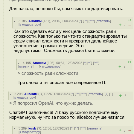
Для начала, неплохо бы, сам язык стандартизировать.
+1
3.185
,
Аноним
(
131
), 20:16, 11/03/2023 [
^
] [
^^
] [
^^^
] [
ответить
]
+
–
[
к модератору
]
/
Как это сделать если у них цель сложность ради
сложности. Как только ты что-то стандартизировал ты
сразу снизил сложности и прекратил дальнейшее
усложнение в рамках версии. Это
недопустимо. Сложность должна быть сложной.
+1
4.195
,
Аноним
(
195
), 00:54, 12/03/2023 [
^
] [
^^
] [
^^^
]
+
–
[
ответить
]
[
к модератору
]
/
> сложность ради сложности
Три слова и ты описал всё современное IT.
2.208
,
Аноним
(
-
), 12:26, 12/03/2023 [
^
] [
^^
] [
^^^
] [
ответить
]
[
↓
] [
↑
]
+
–
/
[
к модератору
]
> Я попросил OpenAI, что нужно делать,
ChatGPT залогинься! И базу русского подгоните ему
нормальную, ну что за позор то, alicebot лучше чатился.
3.209
,
kusb
(
?
), 12:36, 12/03/2023 [
^
] [
^^
] [
^^^
] [
ответить
]
+
–
/
[
к модератору
]