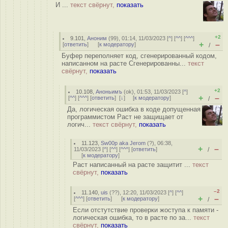
И ...
текст свёрнут,
показать
+2
9.101
,
Аноним
(
99
), 01:14, 11/03/2023 [
^
] [
^^
] [
^^^
]
+
–
[
ответить
]
[
к модератору
]
/
Буфер переполняет код, сгенерированный кодом,
написанном на расте Сгенерированны...
текст
свёрнут,
показать
+2
10.108
,
Аноньимъ
(
ok
), 01:53, 11/03/2023 [
^
]
+
–
[
^^
] [
^^^
] [
ответить
]
[
↓
] [
к модератору
]
/
Да, логическая ошибка в коде допущенная
программистом Раст не защищает от
логич...
текст свёрнут,
показать
11.123
,
Sw00p aka Jerom
(
?
), 06:38,
+
–
11/03/2023 [
^
] [
^^
] [
^^^
] [
ответить
]
/
[
к модератору
]
Раст написанный на расте защитит ...
текст
свёрнут,
показать
–2
11.140
,
uis
(
??
), 12:20, 11/03/2023 [
^
] [
^^
]
+
–
[
^^^
] [
ответить
]
[
к модератору
]
/
Если отстутствие проверки жоступа к памяти -
логическая ошибка, то в расте по за...
текст
свёрнут,
показать