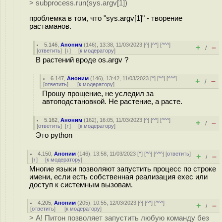
> subprocess.run(sys.argv[1])
проблемка в том, что "sys.argv[1]" - творение
растаманов.
5.146
,
Аноним
(
146
), 13:38, 11/03/2023 [
^
] [
^^
] [
^^^
]
+
–
/
[
ответить
]
[
↓
] [
к модератору
]
В растений вроде os.argv ?
6.147
,
Аноним
(
146
), 13:42, 11/03/2023 [
^
] [
^^
] [
^^^
]
+
–
/
[
ответить
]
[
к модератору
]
Прошу прощение, не уследил за
автоподстановкой. Не растение, а расте.
5.162
,
Аноним
(
162
), 16:05, 11/03/2023 [
^
] [
^^
] [
^^^
]
+
–
/
[
ответить
]
[
↑
] [
к модератору
]
Это python
4.150
,
Аноним
(
146
), 13:58, 11/03/2023 [
^
] [
^^
] [
^^^
] [
ответить
]
+
–
/
[
↑
] [
к модератору
]
Многие языки позволяют запустить процесс по строке
имени, если есть собственная реализация exec или
доступ к системным вызовам.
4.205
,
Аноним
(
205
), 10:55, 12/03/2023 [
^
] [
^^
] [
^^^
]
+
–
/
[
ответить
]
[
к модератору
]
> А! Питон позволяет запустить любую команду без