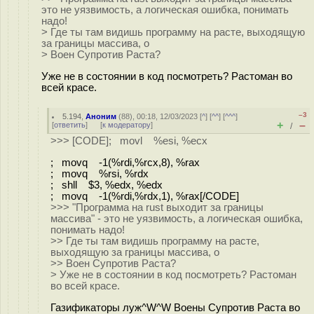
это не уязвимость, а логическая ошибка, понимать
надо!
> Где ты там видишь программу на расте, выходящую
за границы массива, о
> Воен Супротив Раста?
Уже не в состоянии в код посмотреть? Растоман во
всей красе.
–3
5.194
,
Аноним
(
88
), 00:18, 12/03/2023 [
^
] [
^^
] [
^^^
]
+
–
[
ответить
]
[
к модератору
]
/
>>> [CODE]; movl %esi, %ecx
; movq -1(%rdi,%rcx,8), %rax
; movq %rsi, %rdx
; shll $3, %edx, %edx
; movq -1(%rdi,%rdx,1), %rax[/CODE]
>>> "Программа на rust выходит за границы
массива" - это не уязвимость, а логическая ошибка,
понимать надо!
>> Где ты там видишь программу на расте,
выходящую за границы массива, о
>> Воен Супротив Раста?
> Уже не в состоянии в код посмотреть? Растоман
во всей красе.
Газификаторы луж^W^W Воены Супротив Раста во