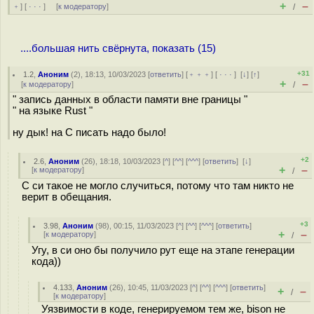
+
–
﹢
] [
· · ·
] [
к модератору
]
/
....большая нить свёрнута, показать (15)
+31
1.2
,
Аноним
(
2
), 18:13, 10/03/2023 [
ответить
] [
﹢﹢﹢
] [
· · ·
]
[
↓
] [
↑
]
+
–
[
к модератору
]
/
" запись данных в области памяти вне границы "
" на языке Rust "
ну дык! на C писать надо было!
+2
2.6
,
Аноним
(
26
), 18:18, 10/03/2023 [
^
] [
^^
] [
^^^
] [
ответить
]
[
↓
]
+
–
[
к модератору
]
/
С си такое не могло случиться, потому что там никто не
верит в обещания.
+3
3.98
,
Аноним
(
98
), 00:15, 11/03/2023 [
^
] [
^^
] [
^^^
] [
ответить
]
+
–
[
к модератору
]
/
Угу, в си оно бы получило рут еще на этапе генерации
кода))
4.133
,
Аноним
(
26
), 10:45, 11/03/2023 [
^
] [
^^
] [
^^^
] [
ответить
]
+
–
/
[
к модератору
]
Уязвимости в коде, генерируемом тем же, bison не