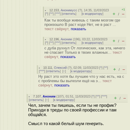
+1
12.153
,
Анонимусс
(
?
), 14:35, 11/03/2023
+
–
[
^
] [
^^
] [
^^^
] [
ответить
]
[
к модератору
]
/
Как ты вообще живешь с таким мозгом где
произошло В раст коде Нет, не в раст ...
текст свёрнут,
показать
12.196
,
Аноним
(
196
), 03:22, 12/03/2023
+
–
/
[
^
] [
^^
] [
^^^
] [
ответить
]
[
к модератору
]
с дуба рухнул От логических, как эта, ничего
не спасает Только в твоих влажных...
текст
свёрнут,
показать
10.111
,
Олексий
(
?
), 02:09, 11/03/2023 [
^
] [
^^
]
+
–
/
[
^^^
] [
ответить
]
[
↑
] [
к модератору
]
Ну раст это хотя бы лучшее что у нас есть, на с
с проблемы бы вылезли ещё на э...
текст
свёрнут,
показать
7.107
,
Аноним
(
107
), 01:51, 11/03/2023 [
^
] [
^^
] [
^^^
]
+
–
/
[
ответить
]
[
↑
] [
к модератору
]
Чел, зачем ты пишешь, если ты не профик?
Приходи в треды по своей профессии и там
общайся.
Смысл то какой белый шум генерить.