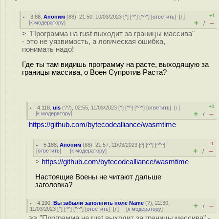
+1
3.88
,
Аноним
(
88
), 21:50, 10/03/2023 [
^
] [
^^
] [
^^^
] [
ответить
]
[
↓
]
+
–
[
к модератору
]
/
> "Программа на rust выходит за границы массива"
- это не уязвимость, а логическая ошибка,
понимать надо!
Где ты там видишь программу на расте, выходящую за
границы массива, о Воен Супротив Раста?
+1
4.118
,
uis
(
??
), 02:55, 11/03/2023 [
^
] [
^^
] [
^^^
] [
ответить
]
[
↓
]
+
–
[
к модератору
]
/
https://github.com/bytecodealliance/wasmtime
–1
5.188
,
Аноним
(
88
), 21:57, 11/03/2023 [
^
] [
^^
] [
^^^
]
+
–
[
ответить
]
[
к модератору
]
/
>
https://github.com/bytecodealliance/wasmtime
Настоящие Воены не читают дальше
заголовка?
4.190
,
Вы забыли заполнить поле Name
(
?
), 22:30,
+
–
/
11/03/2023 [
^
] [
^^
] [
^^^
] [
ответить
]
[
↑
] [
к модератору
]
>> "Программа на rust выходит за границы массива" -