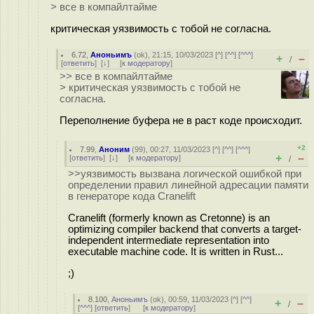
> все в компайлтайме
критическая уязвимость с тобой не согласна.
6.72
,
Аноньимъ
(
ok
), 21:15, 10/03/2023 [
^
] [
^^
] [
^^^
]
+
–
/
[
ответить
]
[
↓
] [
к модератору
]
>> все в компайлтайме
> критическая уязвимость с тобой не
согласна.
Переполнение буфера не в раст коде происходит.
+2
7.99
,
Аноним
(
99
), 00:27, 11/03/2023 [
^
] [
^^
] [
^^^
]
+
–
[
ответить
]
[
↓
] [
к модератору
]
/
>>уязвимость вызвана логической ошибкой при
определении правил линейной адресации памяти
в генераторе кода Cranelift
Cranelift (formerly known as Cretonne) is an
optimizing compiler backend that converts a target-
independent intermediate representation into
executable machine code. It is written in Rust...
;)
8.100
,
Аноньимъ
(
ok
), 00:59, 11/03/2023 [
^
] [
^^
]
+
–
/
[
^^^
] [
ответить
]
[
к модератору
]