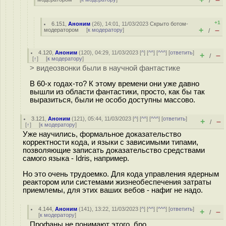
/
+1
6.151
,
Аноним
(
26
), 14:01, 11/03/2023
Скрыто ботом-
+
–
модератором
[
к модератору
]
/
4.120
,
Аноним
(
120
), 04:29, 11/03/2023 [
^
] [
^^
] [
^^^
] [
ответить
]
+
–
/
[
↑
] [
к модератору
]
> видеозвонки были в научной фантастике
В 60-х годах-то? К этому времени они уже давно
вышли из области фантастики, просто, как бы так
выразиться, были не особо доступны массово.
3.121
,
Аноним
(
121
), 05:44, 11/03/2023 [
^
] [
^^
] [
^^^
] [
ответить
]
+
–
/
[
↑
] [
к модератору
]
Уже научились, формальное доказательство
корректности кода, и языки с зависимыми типами,
позволяющие записать доказательство средствами
самого языка - Idris, например.
Но это очень трудоемко. Для кода управления ядерным
реактором или системами жизнеобеспечения затраты
приемлемы, для этих ваших вебов - нафиг не надо.
4.144
,
Аноним
(
141
), 13:22, 11/03/2023 [
^
] [
^^
] [
^^^
] [
ответить
]
+
–
/
[
к модератору
]
Профаны не понимают этого, бро.