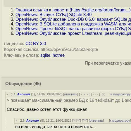
Главная ссылка к новости (
https://sqlite.org/forum/forum...
)
OpenNews: Выпуск СУБД SQLite 3.40
OpenNews: Опубликован DuckDB 0.6.0, вариант SQLite 
OpenNews: В SQLite добавлена поддержка WASM для и
OpenNews: Проект libSQL начал развитие форка СУБД S
OpenNews: Опубликован проект Litestream, реализующи
Лицензия:
CC BY 3.0
Короткая ссылка: https://opennet.ru/58508-sqlite
Ключевые слова:
sqlite
,
hctree
При перепечатке указа
Обсуждение
(45)
1.1
,
Аноним
(
1
), 14:36, 19/01/2023 [
ответить
] [
﹢﹢﹢
] [
· · ·
]
[
↓
] [
к модератору
> повышает максимальный размер БД с 16 тебибайт до 1 эк
Спасибо, давно хотел этот функционал.
2.8
,
Аноним
(
8
), 15:21, 19/01/2023 [
^
] [
^^
] [
^^^
] [
ответить
]
[
к модератору
но ведь иногда так хочется помечтать...