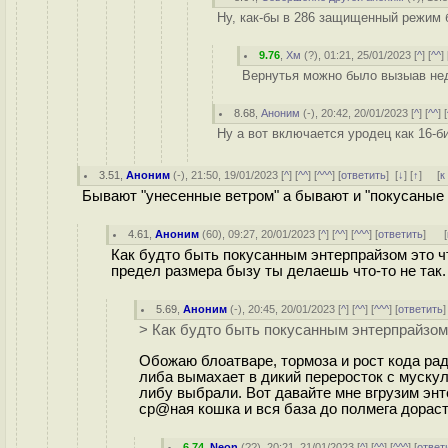
Ну, как-бы в 286 защищенный режим 
9.76
,
Хм
(
?
), 01:21, 25/01/2023 [
^
] [
^^
] 
Вернутья можно было вызыав нед
8.68
,
Аноним
(
-
), 20:42, 20/01/2023 [
^
] [
^^
] [
Ну а вот включается уродец как 16-б
3.51
,
Аноним
(
-
), 21:50, 19/01/2023 [
^
] [
^^
] [
^^^
] [
ответить
]
[
↓
] [
↑
] [
к
Бывают "унесенные ветром" а бывают и "покусаные 
4.61
,
Аноним
(
60
), 09:27, 20/01/2023 [
^
] [
^^
] [
^^^
] [
ответить
]
[
Как будто быть покусанным энтерпрайзом это чт
предел размера бызу ты делаешь что-то не так.
5.69
,
Аноним
(
-
), 20:45, 20/01/2023 [
^
] [
^^
] [
^^^
] [
ответить
> Как будто быть покусанным энтерпрайзом 
Обожаю блоатваре, тормоза и рост кода ра
либа вымахает в дикий переросток с мускул 
либу выбрали. Вот давайте мне вгрузим энт
сp@ная кошка и вся база до полмега дораст
6.74
,
Neon
(
??
), 20:21, 21/01/2023 [
^
] [
^^
] [
^^^
] [
ответ