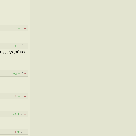
+
–
/
+
–
/
+1
тд., удобно
+
–
/
+3
+
–
/
–4
+
–
/
+2
+
–
/
–1