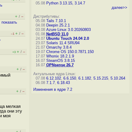
05.08
Python 3.13.15, 3.14.7
ть
далее>>
+
–
Дистрибутивы:
/
05.08
Tails 7.10.1
,
показать
04.08
Deepin 25.2.1
03.08
Azure Linux 3.0.20260803
+
–
/
01.08
NetBSD 11.0
–1
24.07
Ubuntu Touch 24.04 2.0
ь
23.07
Solaris 11.4 SRU94
21.07
Omarchy 3.8.4
+
–
19.07
Chrome OS 150.0.7871.150
/
+3
17.07
Whonix 18.2.1.9
16.07
SteamOS 3.8.15
16.07
OPNsense 26.7
+
–
/
Актуальные ядра Linux:
жимый
07.08
6.12.102
,
6.6.150
,
6.1.182
,
5.15.215
,
5.10.264
06.08
7.1.7
,
6.18.43
Изменения в ядре 7.2
+
–
/
 ща мелкая
гда они эту
и моя
+
–