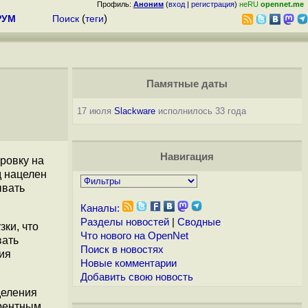
Профиль:
Аноним
(
вход
|
регистрация
)
неRU
opennet.me
РУМ
Поиск
(
теги
)
Памятные даты
17 июля
Slackware
исполнилось 33 года
Навигация
ровку на
д нацелен
ывать
Каналы:
Разделы новостей
|
Сводные
зки, что
Что нового на OpenNet
вать
Поиск в новостях
ия
Новые комментарии
Добавить свою новость
деления
рентным