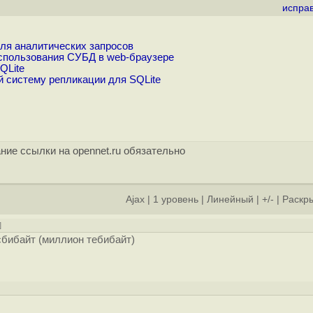
испра
для аналитических запросов
спользования СУБД в web-браузере
QLite
й систему репликации для SQLite
ние ссылки на opennet.ru обязательно
Ajax
|
1 уровень
|
Линейный
|
+/-
|
Раскры
]
сбибайт (миллион тебибайт)
]