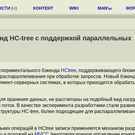
ОСТИ
(
+
)
КОНТЕНТ
WIKI
MAN'ы
ФО
енд HC-tree с поддержкой параллельных
спериментального бэкенда
HCtree
, поддерживающего блоки
 распараллеливания при обработке запросов. Новый бэкен
лиент-серверных системах, в которых приходится обрабат
.
для хранения данных, не рассчитаны на подобный вид нагру
 поток. В качестве эксперимента разработчики стали разви
труктуры HC-tree, более подходящие для распараллеливан
ьких операций в HCtree записи применяется механизм раз
иц и похожий на
MVCC
(многоверсионное управление конку