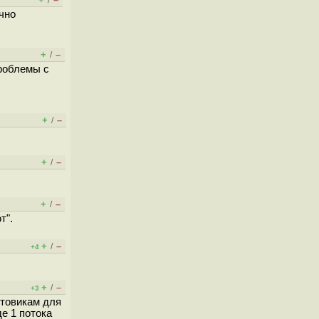
/
очно
+
–
/
проблемы с
+
–
/
+
–
/
+
–
/
т".
+
–
/
+4
+
–
/
+3
чтовикам для
е 1 потока