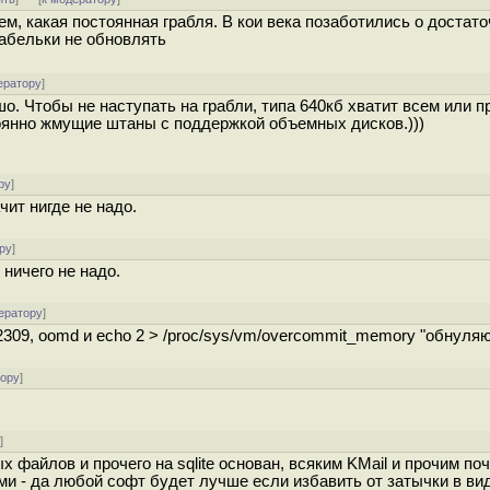
ем, какая постоянная грабля. В кои века позаботились о достат
абельки не обновлять
ератору
]
шо. Чтобы не наступать на грабли, типа 640кб хватит всем или 
тоянно жмущие штаны с поддержкой объемных дисков.)))
ру
]
чит нигде не надо.
ру
]
ничего не надо.
ератору
]
2309, oomd и echo 2 > /proc/sys/vm/overcommit_memory "обнуляю
тору
]
у
]
 файлов и прочего на sqlite основан, всяким KMail и прочим по
 - да любой софт будет лучше если избавить от затычки в вид