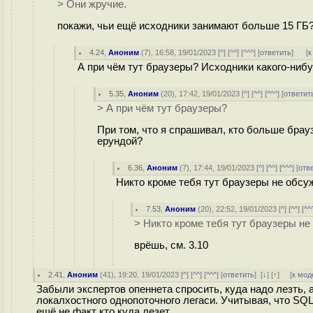
> Они жручие.
покажи, чьи ещё исходники занимают больше 15 ГБ?
4.24
,
Аноним
(
7
), 16:58, 19/01/2023 [
^
] [
^^
] [
^^^
] [
ответить
]
[
к
А при чём тут браузеры? Исходники какого-ниб
5.35
,
Аноним
(
20
), 17:42, 19/01/2023 [
^
] [
^^
] [
^^^
] [
ответит
> А при чём тут браузеры?
При том, что я спрашивал, кто больше брауз
ерундой?
6.36
,
Аноним
(
7
), 17:44, 19/01/2023 [
^
] [
^^
] [
^^^
] [
отв
Никто кроме тебя тут браузеры не обсу
7.53
,
Аноним
(
20
), 22:52, 19/01/2023 [
^
] [
^^
] [
^^
> Никто кроме тебя тут браузеры н
врёшь, см. 3.10
2.41
,
Аноним
(
41
), 19:20, 19/01/2023 [
^
] [
^^
] [
^^^
] [
ответить
]
[
↓
] [
↑
] [
к мод
Забыли экспертов опеннета спросить, куда надо лезть, а
локалхостного однопоточного легаси. Учитывая, что SQL
ещё не факт кто куда лезет.