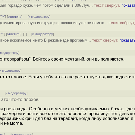
был гораздо хуже, чем потом сделали в 386 Луч...
текст свёрнут,
показа
[
^^^
] [
ответить
]
[
к модератору
]
окументированную инструкцию, название уже не помню...
текст свёрнут
^^^
] [
ответить
]
[
↑
] [
к модератору
]
итное ископаемое нечто В режиме где программ...
текст свёрнут,
показат
 модератору
]
энтерпрайзом". Бойтесь своих мечтаний, они выполняются.
к модератору
]
о-то плохое. Если у тебя что-то не растет пусть даже недости
]
[
к модератору
]
это что-то плохое.
ди роста кода. Особенно в мелких необслуживаемых базах. Где
размером и почти все кто в это влопался проклянут тот день ко
ерпрайзных фич для баз на терабайт, когда либу использовал я 
и не могла.
ить
]
[
к модератору
]