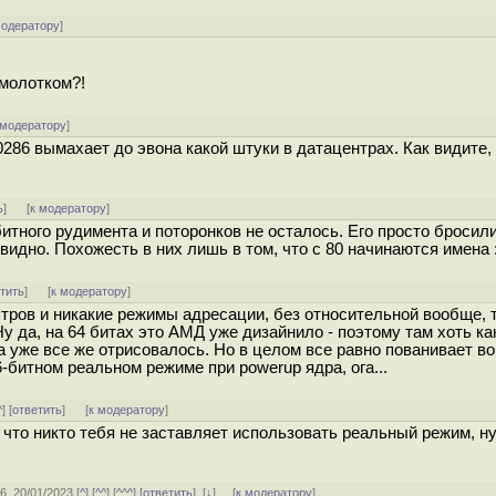
модератору
]
молотком?!
 модератору
]
286 вымахает до эвона какой штуки в датацентрах. Как видите,
ь
]
[
к модератору
]
битного рудимента и поторонков не осталось. Его просто бросил
идно. Похожесть в них лишь в том, что с 80 начинаются имена :
тить
]
[
к модератору
]
стров и никакие режимы адресации, без относительной вообще, т
 Ну да, на 64 битах это АМД уже дизайнило - поэтому там хоть ка
 уже все же отрисовалось. Но в целом все равно пованивает во
-битном реальном режиме при powerup ядра, ога...
^
] [
ответить
]
[
к модератору
]
к что никто тебя не заставляет использовать реальный режим, н
56, 20/01/2023 [
^
] [
^^
] [
^^^
] [
ответить
]
[
↓
] [
к модератору
]