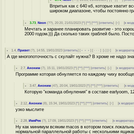
Впритык как с 640 кб, которые хватит вс
широком диапазоне, чтобы постоянно гр
3.73
,
Neon
(
??
), 20:20, 21/01/2023 [
^
] [
^^
] [
^^^
] [
ответить
]
[
↑
] [
к мод
Мечтать и заранее планировать развитие - это хоро
2000 годом.))) Да сколько таких граблей было. Пос
1.4
,
Привет
(
?
), 14:55, 19/01/2023 [
ответить
] [
﹢﹢﹢
] [
· · ·
]
[
↓
] [
↑
] [
к модерато
А где многопоточность с скулайт нужна? В хроме не надо зна
2.7
,
Аноним
(
7
), 15:11, 19/01/2023 [
^
] [
^^
] [
^^^
] [
ответить
]
[
↓
] [
к модерато
Программе которая обнуляется по каждому чиху вообще 
3.47
,
Аноним
(
47
), 20:04, 19/01/2023 [
^
] [
^^
] [
^^^
] [
ответить
]
[
к мод
Которую "команда обнуления" в составе earlyoom, 1
2.12
,
Аноним
(
8
), 15:34, 19/01/2023 [
^
] [
^^
] [
^^^
] [
ответить
]
[
↑
] [
к модера
узко мыслите
2.28
,
ИмяРек
(
?
), 17:09, 19/01/2023 [
^
] [
^^
] [
^^^
] [
ответить
]
[
к модератор
Ну как минимум всяким macos в котором поиск локальных
нормальной параллельной работы с несколькими ящиками