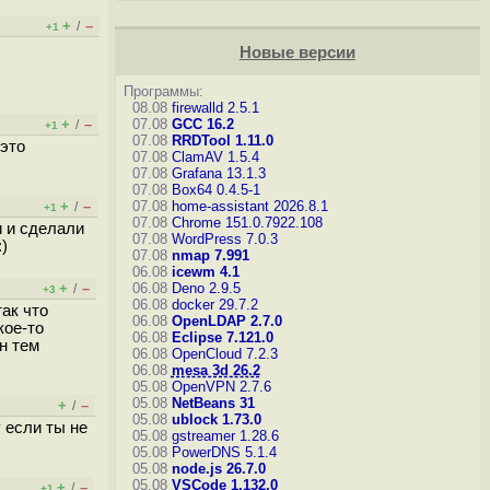
+
–
/
+1
Новые версии
Программы:
08.08
firewalld 2.5.1
+
–
07.08
GCC 16.2
/
+1
07.08
RRDTool 1.11.0
 это
07.08
ClamAV 1.5.4
07.08
Grafana 13.1.3
07.08
Box64 0.4.5-1
+
–
07.08
home-assistant 2026.8.1
/
+1
07.08
Chrome 151.0.7922.108
и и сделали
07.08
WordPress 7.0.3
)
07.08
nmap 7.991
06.08
icewm 4.1
+
–
06.08
Deno 2.9.5
/
+3
06.08
docker 29.7.2
ак что
06.08
OpenLDAP 2.7.0
кое-то
06.08
Eclipse 7.121.0
н тем
06.08
OpenCloud 7.2.3
06.08
mesa 3d 26.2
05.08
OpenVPN 2.7.6
05.08
NetBeans 31
+
–
/
05.08
ublock 1.73.0
у если ты не
05.08
gstreamer 1.28.6
05.08
PowerDNS 5.1.4
05.08
node.js 26.7.0
05.08
VSCode 1.132.0
+
–
/
+1