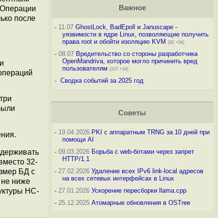
Важное
. Операции
лько после
-
11.07
GhostLock, BadEpoll и Januscape -
уязвимости в ядре Linux, позволяющие получить
права root и обойти изоляцию KVM
(82 +34)
-
08.07
Вредительство со стороны разработчика
OpenMandriva, которое могло причинить вред
и
пользователям
(107 +34)
 операций
-
Сводка событий за 2025 год
три
были
Советы
-
19.04.2026
PKI с аппаратным TRNG за 10 дней при
ения.
помощи AI
ддерживать
-
09.03.2026
Борьба с web-ботами через запрет
HTTP/1.1
вместо 32-
змер БД с
-
27.02.2026
Удаление всех IPv6 link-local адресов
на всех сетевых интерфейсах в Linux
 не ниже
руктуры HC-
-
27.01.2026
Ускорение пересборки llama.cpp
-
25.12.2025
Атомарные обновления в OSTree