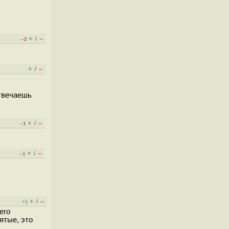
+
–
/
–2
+
–
/
отвечаешь
+
–
/
–1
+
–
/
–1
+
–
/
+1
его
ятые, это