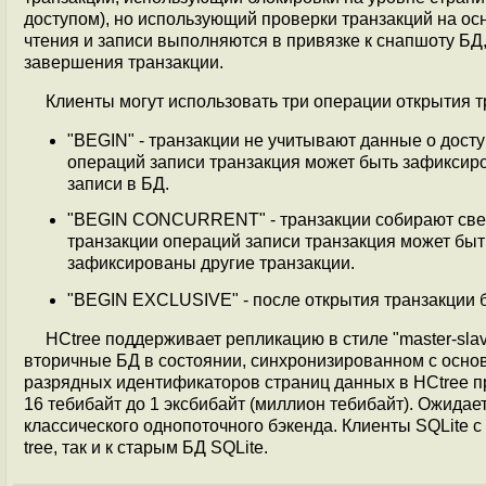
доступом), но использующий проверки транзакций на ос
чтения и записи выполняются в привязке к снапшоту БД
завершения транзакции.
Клиенты могут использовать три операции открытия т
"BEGIN" - транзакции не учитывают данные о досту
операций записи транзакция может быть зафиксиро
записи в БД.
"BEGIN CONCURRENT" - транзакции собирают сведе
транзакции операций записи транзакция может бы
зафиксированы другие транзакции.
"BEGIN EXCLUSIVE" - после открытия транзакции б
HCtree поддерживает репликацию в стиле "master-sl
вторичные БД в состоянии, синхронизированном с основ
разрядных идентификаторов страниц данных в HCtree 
16 тебибайт до 1 эксбибайт (миллион тебибайт). Ожидает
классического однопоточного бэкенда. Клиенты SQLite с
tree, так и к старым БД SQLite.