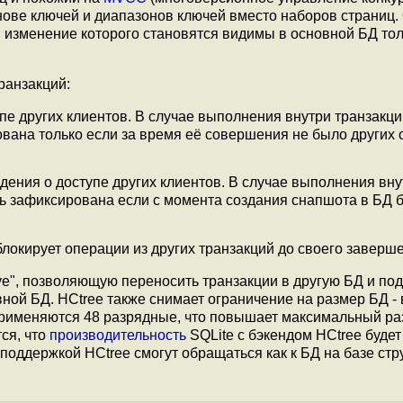
нове ключей и диапазонов ключей вместо наборов страниц
, изменение которого становятся видимы в основной БД то
ранзакций:
пе других клиентов. В случае выполнения внутри транзакци
вана только если за время её совершения не было других
ния о доступе других клиентов. В случае выполнения вну
ть зафиксирована если с момента создания снапшота в БД 
локирует операции из других транзакций до своего заверш
ave", позволяющую переносить транзакции в другую БД и по
ной БД. HCtree также снимает ограничение на размер БД - 
применяются 48 разрядные, что повышает максимальный ра
ся, что
производительность
SQLite с бэкендом HCtree будет
 поддержкой HCtree смогут обращаться как к БД на базе ст