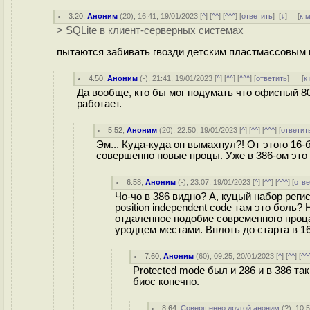
3.20
,
Аноним
(
20
), 16:41, 19/01/2023 [
^
] [
^^
] [
^^^
] [
ответить
]
[
↓
] [
к 
> SQLite в клиент-серверных системах
пытаются забивать гвозди детским пластмассовым 
4.50
,
Аноним
(
-
), 21:41, 19/01/2023 [
^
] [
^^
] [
^^^
] [
ответить
]
[
к
Да вообще, кто бы мог подумать что офисный 80
работает.
5.52
,
Аноним
(
20
), 22:50, 19/01/2023 [
^
] [
^^
] [
^^^
] [
ответит
Эм... Куда-куда он вымахнул?! От этого 16-
совершенно новые процы. Уже в 386-ом это в
6.58
,
Аноним
(
-
), 23:07, 19/01/2023 [
^
] [
^^
] [
^^^
] [
отве
Чо-чо в 386 видно? А, куцый набор реги
position independent code там это боль?
отдаленное подобие современного проца
уродцем местами. Вплоть до старта в 16
7.60
,
Аноним
(
60
), 09:25, 20/01/2023 [
^
] [
^^
] [
^^
Protected mode был и 286 и в 386 та
биос конечно.
8.64
,
Совершенно другой аноним
(
?
), 10: