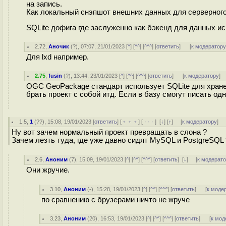
на запись.
Как локальный снэпшот внешних данных для серверног
SQLite дофига где заслуженно как бэкенд для данных ис
2.72
,
Аночик
(
?
), 07:07, 21/01/2023 [
^
] [
^^
] [
^^^
] [
ответить
]
[
к модератор
Для lxd например.
2.75
,
fusin
(
?
), 13:44, 23/01/2023 [
^
] [
^^
] [
^^^
] [
ответить
]
[
к модератору
]
OGC GeoPackage стандарт использует SQLite для хранен
брать проект с собой итд. Если в базу смогут писать од
1.5
,
1
(
??
), 15:08, 19/01/2023 [
ответить
] [
﹢﹢﹢
] [
· · ·
]
[
↓
] [
↑
] [
к модератору
]
Ну вот зачем нормальный проект превращать в слона ?
Зачем лезть туда, где уже давно сидят MySQL и PostgreSQL 
2.6
,
Аноним
(
7
), 15:09, 19/01/2023 [
^
] [
^^
] [
^^^
] [
ответить
]
[
↓
] [
к модерат
Они жручие.
3.10
,
Аноним
(
-
), 15:28, 19/01/2023 [
^
] [
^^
] [
^^^
] [
ответить
]
[
к моде
по сравнению с брузерами ничто не жруче
3.23
,
Аноним
(
20
), 16:53, 19/01/2023 [
^
] [
^^
] [
^^^
] [
ответить
]
[
к мод