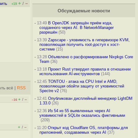
+
–
вить
/
+19
Обсуждаемые новости
-
13:49
В OpenJDK запрещён приём кода,
созданного через AI. В NetworkManager
разрешён
(50)
-
13:39
Zapscape - уязвимость в гипервизоре KVM,
позволяющая получить root-доступ к хост-
системе
(15)
-
13:28
Объявлено о расформировании Nixpkgs Core
Team
(36)
-
13:18
Проект Rust утвердил правила в отношении
использования AI-инструментов
(144)
-
12:45
TONTOU - атака на CPU Intel и AMD,
позволяющая обойти защиту от уязвимостей
ть всё
|
RSS
Spectre v2
(76)
-
12:41
Опубликован дисплейный менеджер LightDM
+
–
/
–16
1.33.0
(26)
-
12:36
Из 54 из 55 выявленных через AI
уязвимостей в SQLite оказались фиктивными
(209)
+
–
/
-
11:20
Открыт код Cloudflare OS, платформы для
приложений, создаваемых через AI
(37)