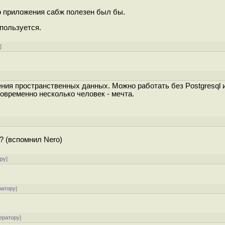
о приложения сабж полезен был бы.
пользуется.
у
]
ия пространственных данных. Можно работать без Postgresql и
новременно несколько человек - мечта.
? (вспомнил Nero)
ору
]
ратору
]
ератору
]