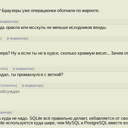
 Браузеры уже операционки обогнали по жирноте.
 модератору
]
удь оракла или мсскуль не меньше исходников венды.
ь
]
[
к модератору
]
ера? Ну а если ты не в курсе, сколько хромиум весит... Зачем 
етить
]
[
к модератору
]
ждал, ты промахнулся с веткой?
^
] [
ответить
]
[
к модератору
]
е обсуждал
ератору
]
 куда не надо. SQLite всё правильно делает, избавляется от сво
ite используется куда шире, чем MySQL и PostgreSQL вместе вз