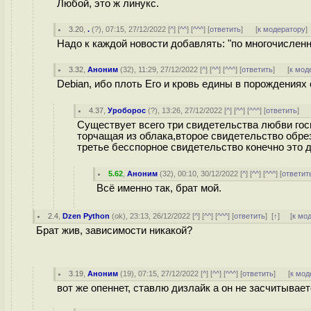
Любой, это ж линукс.
3.20
,
.
(
?
), 07:15, 27/12/2022 [
^
] [
^^
] [
^^^
] [
ответить
]
[
к модератору
]
Надо к каждой новости добавлять: "по многочислен
3.32
,
Аноним
(
32
), 11:29, 27/12/2022 [
^
] [
^^
] [
^^^
] [
ответить
]
[
к мод
Debian, ибо плоть Его и кровь едины в порождениях 
4.37
,
Уроборос
(
?
), 13:26, 27/12/2022 [
^
] [
^^
] [
^^^
] [
ответить
]
Существует всего три свидетельства любви госп
торчащая из облака,второе свидетельство обре
третье бесспорное свидетельство конечно это д
5.62
,
Аноним
(
32
), 00:10, 30/12/2022 [
^
] [
^^
] [
^^^
] [
ответит
Всё именно так, брат мой.
2.4
,
Dzen Python
(
ok
), 23:13, 26/12/2022 [
^
] [
^^
] [
^^^
] [
ответить
]
[
↑
] [
к мо
Брат жив, зависимости никакой?
3.19
,
Аноним
(
19
), 07:15, 27/12/2022 [
^
] [
^^
] [
^^^
] [
ответить
]
[
к мод
вот же опеннет, ставлю дизлайк а он не засчитывает