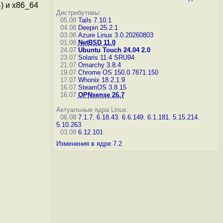
Б
) и x86_64
Дистрибутивы:
05.08
Tails 7.10.1
04.08
Deepin 25.2.1
03.08
Azure Linux 3.0.20260803
01.08
NetBSD 11.0
24.07
Ubuntu Touch 24.04 2.0
23.07
Solaris 11.4 SRU94
21.07
Omarchy 3.8.4
19.07
Chrome OS 150.0.7871.150
17.07
Whonix 18.2.1.9
16.07
SteamOS 3.8.15
16.07
OPNsense 26.7
Актуальные ядра Linux:
06.08
7.1.7
,
6.18.43
,
6.6.149
,
6.1.181
,
5.15.214
,
5.10.263
03.08
6.12.101
Изменения в ядре 7.2