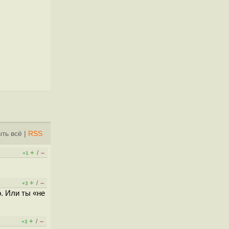
ть всё
|
RSS
+
–
/
+1
+
–
/
+3
. Или ты «не
+
–
/
+3