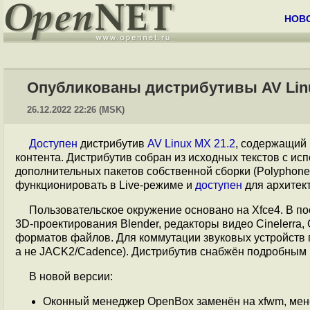
НОВ
Опубликованы дистрибутивы AV Linux
26.12.2022 22:26 (MSK)
Доступен
дистрибутив
AV Linux MX 21.2
, содержащий
контента. Дистрибутив собран из исходных текстов с и
дополнительных пакетов собственной сборки (Polyphone, S
функционировать в Live-режиме и
доступен
для архитект
Пользовательское окружение основано на Xfce4. В пос
3D-проектирования Blender, редакторы видео Cinelerra
форматов файлов. Для коммутации звуковых устройств пр
а не JACK2/Cadence). Дистрибутив снабжён подробны
В новой версии:
Оконный менеджер OpenBox заменён на xfwm, менед