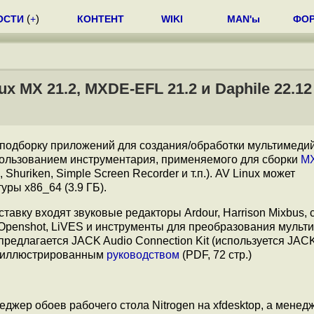
ОСТИ
(
+
)
КОНТЕНТ
WIKI
MAN'ы
ФО
 MX 21.2, MXDE-EFL 21.2 и Daphile 22.12
 подборку приложений для создания/обработки мультимеди
спользованием инструментария, применяемого для сборки
MX
huriken, Simple Screen Recorder и т.п.). AV Linux может
уры x86_64 (3.9 ГБ).
тавку входят звуковые редакторы Ardour, Harrison Mixbus, 
, Openshot, LiVES и инструменты для преобразования муль
едлагается JACK Audio Connection Kit (используется JACK1
м иллюстрированным
руководством
(PDF, 72 стр.)
жер обоев рабочего стола Nitrogen на xfdesktop, а менед