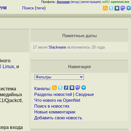
Профиль:
Аноним
(
вход
|
регистрация
)
неRU
opennet.me
РУМ
Поиск
(
теги
)
Памятные даты
17 июля
Slackware
исполнилось 33 года
йного
 Linux
, и
Навигация
система
Каналы:
тимедийных
Разделы новостей
|
Сводные
/Qjackctl,
Что нового на OpenNet
Поиск в новостях
Новые комментарии
Добавить свою новость
жера входа