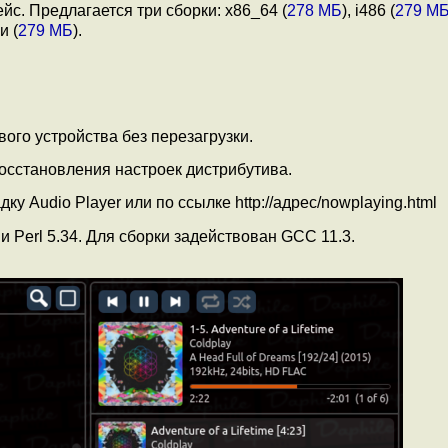
с. Предлагается три сборки: x86_64 (
278 МБ
), i486 (
279 М
и (
279 МБ
).
ого устройства без перезагрузки.
осстановления настроек дистрибутива.
у Audio Player или по ссылке http://адрес/nowplaying.html
и Perl 5.34. Для сборки задействован GCC 11.3.