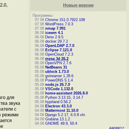
2.0,
Новые версии
Программы:
07.08
Chrome 151.0.7922.108
07.08
WordPress 7.0.3
07.08
nmap 7.991
06.08
icewm 4.1
06.08
Deno 2.9.5
06.08
docker 29.7.2
06.08
OpenLDAP 2.7.0
06.08
Eclipse 7.121.0
06.08
OpenCloud 7.2.3
06.08
mesa 3d 26.2
05.08
OpenVPN 2.7.6
05.08
NetBeans 31
05.08
ublock 1.73.0
05.08
gstreamer 1.28.6
05.08
PowerDNS 5.1.4
05.08
node.js 26.7.0
05.08
VSCode 1.132.0
05.08
home-assistant 2026.8.0
ого для
05.08
Python 3.13.15, 3.14.7
05.08
hyprland 0.56.2
тва звука
04.08
Electron 43.3.0
атели с
04.08
Mattermost 11.10.0
в режиме
04.08
Django 5.2.17, 6.0.8
vln
04.08
Grafana 13.1.2
вается
04.08
GNOME 49.9, 50.4
ие
далее>>