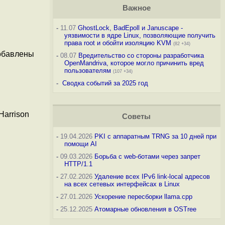
Важное
-
11.07
GhostLock, BadEpoll и Januscape -
уязвимости в ядре Linux, позволяющие получить
права root и обойти изоляцию KVM
(82 +34)
Добавлены
-
08.07
Вредительство со стороны разработчика
OpenMandriva, которое могло причинить вред
пользователям
(107 +34)
-
Сводка событий за 2025 год
Harrison
Советы
-
19.04.2026
PKI с аппаратным TRNG за 10 дней при
помощи AI
-
09.03.2026
Борьба с web-ботами через запрет
HTTP/1.1
-
27.02.2026
Удаление всех IPv6 link-local адресов
на всех сетевых интерфейсах в Linux
-
27.01.2026
Ускорение пересборки llama.cpp
-
25.12.2025
Атомарные обновления в OSTree