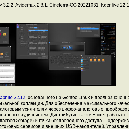
 3.2.2, Avidemux 2.8.1, Cinelerra-GG 20221031, Kdenlive 22.1
aphile 22.12
, основанного на Gentoo Linux и предназначенн
ыкальной коллекции. Для обеспечения максимального качес
налоговым усилителям через цифро-аналоговые преобразов
ональных аудиосистем. Дистрибутив также может работать 
ttached Storage) и точки беспроводного доступа. Поддержи
потоковых сервисов и внешних USB-накопителей. Управлен