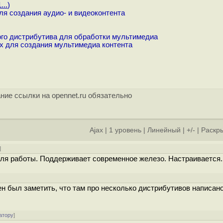
...
)
ля создания аудио- и видеоконтента
го дистрибутива для обработки мультимедиа
ux для создания мультимедиа контента
ние ссылки на opennet.ru обязательно
Ajax
|
1 уровень
|
Линейный
|
+/-
|
Раскры
]
для работы. Поддерживает современное железо. Настраивается.
жен был заметить, что там про несколько дистрибутивов написано
атору
]