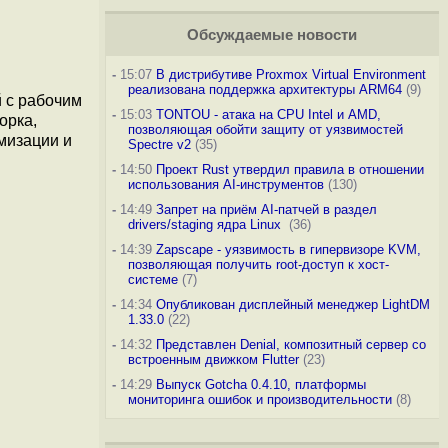
Обсуждаемые новости
-
15:07
В дистрибутиве Proxmox Virtual Environment
реализована поддержка архитектуры ARM64
(9)
й с рабочим
-
15:03
TONTOU - атака на CPU Intel и AMD,
орка,
позволяющая обойти защиту от уязвимостей
мизации и
Spectre v2
(35)
-
14:50
Проект Rust утвердил правила в отношении
использования AI-инструментов
(130)
-
14:49
Запрет на приём AI-патчей в раздел
drivers/staging ядра Linux
(36)
-
14:39
Zapscape - уязвимость в гипервизоре KVM,
позволяющая получить root-доступ к хост-
системе
(7)
-
14:34
Опубликован дисплейный менеджер LightDM
1.33.0
(22)
-
14:32
Представлен Denial, композитный сервер со
встроенным движком Flutter
(23)
-
14:29
Выпуск Gotcha 0.4.10, платформы
мониторинга ошибок и производительности
(8)