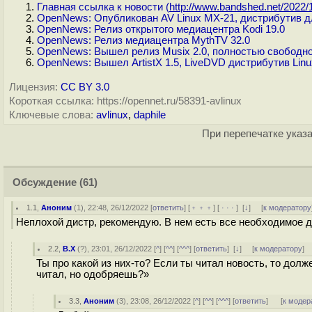
Главная ссылка к новости (
http://www.bandshed.net/2022/1
OpenNews: Опубликован AV Linux MX-21, дистрибутив д
OpenNews: Релиз открытого медиацентра Kodi 19.0
OpenNews: Релиз медиацентра MythTV 32.0
OpenNews: Вышел релиз Musix 2.0, полностью свободно
OpenNews: Вышел ArtistX 1.5, LiveDVD дистрибутив Lin
Лицензия:
CC BY 3.0
Короткая ссылка: https://opennet.ru/58391-avlinux
Ключевые слова:
avlinux
,
daphile
При перепечатке указа
Обсуждение
(61)
1.1
,
Аноним
(
1
), 22:48, 26/12/2022 [
ответить
] [
﹢﹢﹢
] [
· · ·
]
[
↓
] [
к модератору
Неплохой дистр, рекомендую. В нем есть все необходимое 
2.2
,
B.X
(
?
), 23:01, 26/12/2022 [
^
] [
^^
] [
^^^
] [
ответить
]
[
↓
] [
к модератору
]
Ты про какой из них-то? Если ты читал новость, то дол
читал, но одобряешь?»
3.3
,
Аноним
(
3
), 23:08, 26/12/2022 [
^
] [
^^
] [
^^^
] [
ответить
]
[
к модер