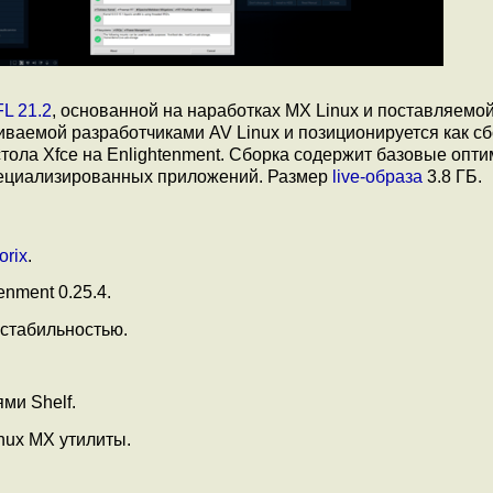
L 21.2
, основанной на наработках MX Linux и поставляемо
иваемой разработчиками AV Linux и позиционируется как сб
тола Xfce на Enlightenment. Сборка содержит базовые опти
специализированных приложений. Размер
live-образа
3.8 ГБ.
orix
.
nment 0.25.4.
 стабильностью.
ми Shelf.
nux MX утилиты.