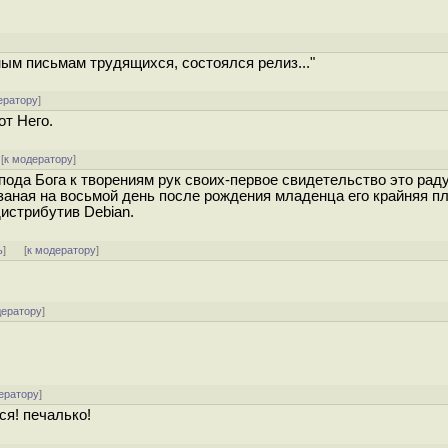
ным письмам трудящихся, состоялся релиз..."
ератору
]
от Него.
[
к модератору
]
ода Бога к творениям рук своих-первое свидетельство это рад
заная на восьмой день после рождения младенца его крайняя пл
истрибутив Debian.
ь
]
[
к модератору
]
дератору
]
ератору
]
ся! печалько!