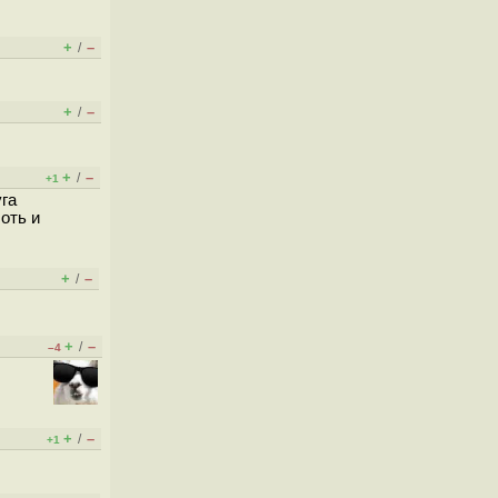
+
–
/
+
–
/
+
–
/
+1
уга
оть и
+
–
/
+
–
/
–4
+
–
/
+1