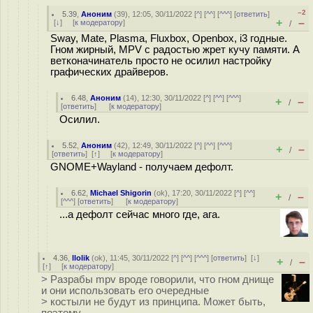
–2
5.39
,
Аноним
(
39
), 12:05, 30/11/2022 [
^
] [
^^
] [
^^^
] [
ответить
]
+
–
[
↓
] [
к модератору
]
/
Sway, Mate, Plasma, Fluxbox, Openbox, i3 годные.
Гном жирный, MPV с радостью жрет кучу памяти. А
ветконачинатель просто не осилил настройку
графических драйверов.
6.48
,
Аноним
(
14
), 12:30, 30/11/2022 [
^
] [
^^
] [
^^^
]
+
–
/
[
ответить
]
[
к модератору
]
Осилил.
5.52
,
Аноним
(
42
), 12:49, 30/11/2022 [
^
] [
^^
] [
^^^
]
+
–
/
[
ответить
]
[
↑
] [
к модератору
]
GNOME+Wayland - получаем дефолт.
6.62
,
Michael Shigorin
(
ok
), 17:20, 30/11/2022 [
^
] [
^^
]
+
–
/
[
^^^
] [
ответить
]
[
к модератору
]
...а дефолт сейчас много где, ага.
4.36
,
llolik
(
ok
), 11:45, 30/11/2022 [
^
] [
^^
] [
^^^
] [
ответить
]
[
↓
]
+
–
/
[
↑
] [
к модератору
]
> Разрабы mpv вроде говорили, что гном днище
и они использовать его очередные
> костыли не будут из принципа. Может быть,