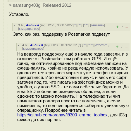
> samsung-t03g. Released 2012
Устарело.
3.46
,
Аноним
(
42
), 12:25, 30/11/2022 [
^
] [
^^
] [
^^^
] [
ответить
]
+
–
/
[
к модератору
]
Зато, как раз, поддержку в Postmarket подвезут.
4.66
,
Аноним
(
66
), 00:30, 01/12/2022 [
^
] [
^^
] [
^^^
] [
ответить
]
+
–
/
[
к модератору
]
На ведроид поддержку ещё в начале года завезли, и в
отличие от Postmarket там работает GPS. И ещё:
говно, не оптимизированное под избегание записей на
флеш-память, крайне не рекшмендую использовать. У
одного из тестеров постмаркета уже телефон в кирпич
превратился. Ибо десктопный линукс и весь его софт
заточен под то, что писать на жёсткий диск можно и
удобно, а у кого SSD - те сами себе злые буратино. Да
и на SSD побольше резервных областей, а если
сдохнет, то можно поменять. На телефонах ты чип
памяти+контроллера просто не поменяешь, а если
поменяешь, то под чип придётся собирать уникальную
операционку. Подробнее читать в
https://github.com/oranav/i9300_emmc_toolbox
, для t03g
фикса до сих пор нет.