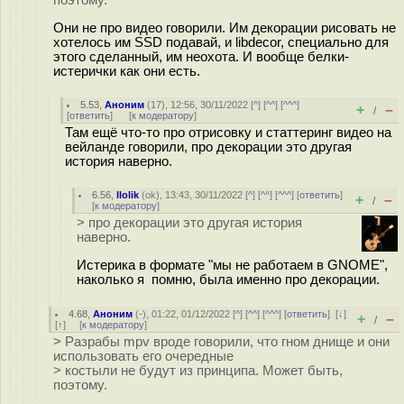
поэтому.
Они не про видео говорили. Им декорации рисовать не
хотелось им SSD подавай, и libdecor, специально для
этого сделанный, им неохота. И вообще белки-
истерички как они есть.
5.53
,
Аноним
(
17
), 12:56, 30/11/2022 [
^
] [
^^
] [
^^^
]
+
–
/
[
ответить
]
[
к модератору
]
Там ещё что-то про отрисовку и статтеринг видео на
вейланде говорили, про декорации это другая
история наверно.
6.56
,
llolik
(
ok
), 13:43, 30/11/2022 [
^
] [
^^
] [
^^^
] [
ответить
]
+
–
/
[
к модератору
]
> про декорации это другая история
наверно.
Истерика в формате "мы не работаем в GNOME",
наколько я помню, была именно про декорации.
4.68
,
Аноним
(
-
), 01:22, 01/12/2022 [
^
] [
^^
] [
^^^
] [
ответить
]
[
↓
]
+
–
/
[
↑
] [
к модератору
]
> Разрабы mpv вроде говорили, что гном днище и они
использовать его очередные
> костыли не будут из принципа. Может быть,
поэтому.