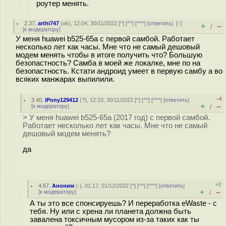
роутер менять.
2.37
,
arthi747
(
ok
), 12:04, 30/11/2022 [
^
] [
^^
] [
^^^
] [
ответить
]
[
↑
]
+
–
/
[
к модератору
]
У меня huawei b525-65a с первой самбой. Работает
несколько лет как часы. Мне что не самый дешовый
модем менять чтобы в итоге получить что? Большую
безопастность? Самба в моей же локалке, мне по на
безопастность. Кстати андроид умеет в первую самбу а во
всяких манжарах выпилили.
–4
3.40
,
iPony129412
(
?
), 12:10, 30/11/2022 [
^
] [
^^
] [
^^^
] [
ответить
]
+
–
[
к модератору
]
/
> У меня huawei b525-65a (2017 год) с первой самбой.
Работает несколько лет как часы. Мне что не самый
дешовый модем менять?
да
+2
4.67
,
Аноним
(
-
), 01:17, 01/12/2022 [
^
] [
^^
] [
^^^
] [
ответить
]
+
–
[
к модератору
]
/
А ты это все спонсируешь? И переработка eWaste - с
тебя. Ну или с хрена ли планета должна быть
завалена токсичным мусором из-за таких как ты