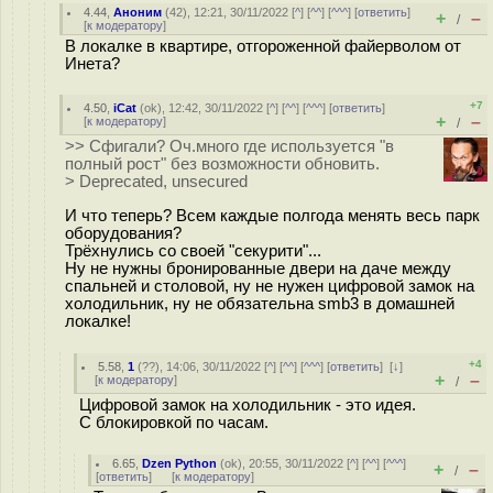
4.44
,
Аноним
(
42
), 12:21, 30/11/2022 [
^
] [
^^
] [
^^^
] [
ответить
]
+
–
/
[
к модератору
]
В локалке в квартире, отгороженной файерволом от
Инета?
+7
4.50
,
iCat
(
ok
), 12:42, 30/11/2022 [
^
] [
^^
] [
^^^
] [
ответить
]
+
–
[
к модератору
]
/
>> Сфигали? Оч.много где используется "в
полный рост" без возможности обновить.
> Deprecated, unsecured
И что теперь? Всем каждые полгода менять весь парк
оборудования?
Трёхнулись со своей "секурити"...
Ну не нужны бронированные двери на даче между
спальней и столовой, ну не нужен цифровой замок на
холодильник, ну не обязательна smb3 в домашней
локалке!
+4
5.58
,
1
(
??
), 14:06, 30/11/2022 [
^
] [
^^
] [
^^^
] [
ответить
]
[
↓
]
+
–
[
к модератору
]
/
Цифровой замок на холодильник - это идея.
С блокировкой по часам.
6.65
,
Dzen Python
(
ok
), 20:55, 30/11/2022 [
^
] [
^^
] [
^^^
]
+
–
/
[
ответить
]
[
к модератору
]