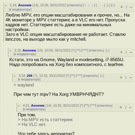
1.14
,
Аноним
(
14
), 10:06, 30/11/2022 [
ответить
] [
﹢﹢﹢
] [
· · ·
]
[
↓
] [
↑
]
+
–
/
[
к модератору
]
Люблю MPV, его опции масштабирования и прочее, но... На
4K мониторе у MPV статтеринг, а в VLC его нет. Пропуска
кадров нет. Статтеринг есть даже на минимальных
настройках.
Зато в VLC опция масштабирования не работает. Ставлю
lanczos, на выходе мыло как у mitchell.
2.15
,
Аноним
(
14
), 10:09, 30/11/2022 [
^
] [
^^
] [
^^^
] [
ответить
]
[
↓
]
+
–
/
[
к модератору
]
Кстати, это на Gnome, Wayland и modesetting, i7-8565U.
Надо попробовать на Xorg без композитного, с tearfree.
3.19
,
244
(
?
), 10:33, 30/11/2022 [
^
] [
^^
] [
^^^
] [
ответить
]
[
↓
]
+
–
/
[
к модератору
]
> wayland
При чем тут mpv? На Xorg УМВРНЧЯДНТ?
4.21
,
Аноним
(
14
), 10:35, 30/11/2022 [
^
] [
^^
] [
^^^
] [
ответить
]
+
–
/
[
к модератору
]
При том.
> На MPV есть статтеринг.
> На VLC нет.
Что тебе здесь непонятно?