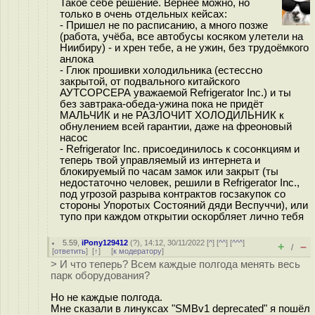
Такое себе решение. Вернее можно, но
только в очень отдельных кейсах:
- Пришел не по расписанию, а много позже
(работа, учёба, все автобусы косяком улетели на
Ниибиру) - и хрен тебе, а не ужин, без трудоёмкого
анлока
- Глюк прошивки холодильника (естессно
закрытой, от подвального китайского
АУТСОРСЕРА уважаемой Refrigerator Inc.) и ты
без завтрака-обеда-ужина пока не придёт
МАЛЬЧИК и не РАЗЛОЧИТ ХОЛОДИЛЬНИК к
обнулением всей гарантии, даже на фреоновый
насос
- Refrigerator Inc. присоединилось к сосонкциям и
теперь твой управляемый из интернета и
блокируемый по часам замок или закрыт (ты
недостаточно человек, решили в Refrigerator Inc.,
под угрозой разрыва контрактов госзакупок со
стороны Упоротых Состояний дяди Веспуччи), или
тупо при каждом открытии оскорбляет лично тебя
5.59
,
iPony129412
(
?
), 14:12, 30/11/2022 [
^
] [
^^
] [
^^^
]
+
–
/
[
ответить
]
[
↑
] [
к модератору
]
> И что теперь? Всем каждые полгода менять весь
парк оборудования?
Но не каждые полгода.
Мне сказали в линуксах "SMBv1 deprecated" я пошёл