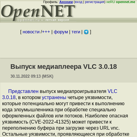
Профиль:
Аноним
(
вход
|
регистрация
)
неRU
opennet.me
[
новости
/
+++
|
форум
|
теги
|
]
Выпуск медиаплеера VLC 3.0.18
30.11.2022 09:13 (MSK)
Представлен
выпуск медиапроигрывателя
VLC
3.0.18
, в котором
устранены
четыре уязвимости,
которые потенциально могут привести к выполнению
кода злоумышленника при обработке специально
оформленных файлов или потоков. Наиболее опасная
уязвимость (CVE-2022-41325) может привести к
переполнению буфера при загрузке через URL vnc.
Остальные уязвимости, проявляющиеся при обработке