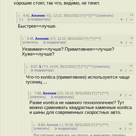
хорошие стоят, так что, видимо, не тянет.
+1
4.41
,
Аноним
(
41
), 12:12, 30/11/2022 [
^
] [
^^
] [
^^^
] [
ответить
]
+
–
[
↓
] [
к модератору
]
/
Быстрее==лучше.
–1
5.45
,
Аноним
(
17
), 12:23, 30/11/2022 [
^
] [
^^
] [
^^^
]
+
–
[
ответить
]
[
к модератору
]
/
Уязвимее==лучше? Примитивнее==лучше?
Хуже==лучше?
+1
6.57
,
1
(
??
), 14:04, 30/11/2022 [
^
] [
^^
] [
^^^
] [
ответить
]
+
–
[
к модератору
]
/
Что-то колёса (примитивнее) используются чаще
гусениц ...
7.60
,
Аноним
(
17
), 14:12, 30/11/2022 [
^
] [
^^
] [
^^^
]
+
–
/
[
ответить
]
[
к модератору
]
Разве колёса не намного технологичнее? Тут
можно сравнивать квадратные каменные колёса
и шины для современных скоростных авто.
+4
8.64
,
Аноним
(
-
), 20:28, 30/11/2022 [
^
] [
^^
] [
^^^
]
+
–
[
ответить
]
[
к модератору
]
/
Достаточно наехать на гвоздь и внезапно лидеры