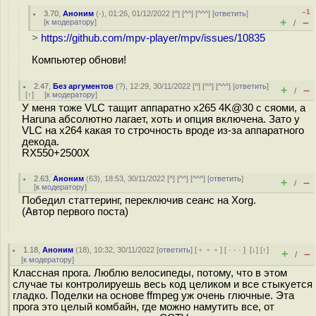
–1
3.70
,
Аноним
(
-
), 01:26, 01/12/2022 [
^
] [
^^
] [
^^^
] [
ответить
]
+
–
[
к модератору
]
/
>
https://github.com/mpv-player/mpv/issues/10835
Компьютер обнови!
2.47
,
Без аргументов
(
?
), 12:29, 30/11/2022 [
^
] [
^^
] [
^^^
] [
ответить
]
+
–
/
[
↑
] [
к модератору
]
У меня тоже VLC тащит аппаратно x265 4K@30 с сяоми, а
Haruna абсолютно лагает, хоть и опция включена. Зато у
VLC на x264 какая то строчность вроде из-за аппаратного
декода.
RX550+2500X
2.63
,
Аноним
(
63
), 18:53, 30/11/2022 [
^
] [
^^
] [
^^^
] [
ответить
]
+
–
/
[
к модератору
]
Победил статтеринг, переключив сеанс на Xorg.
(Автор первого поста)
1.18
,
Аноним
(
18
), 10:32, 30/11/2022 [
ответить
] [
﹢﹢﹢
] [
· · ·
]
[
↓
] [
↑
]
+
–
/
[
к модератору
]
Классная прога. Люблю велосипеды, потому, что в этом
случае ты контролируешь весь код целиком и все стыкуется
гладко. Поделки на основе ffmpeg уж очень глючные. Эта
прога это целый комбайн, где можно намутить все, от