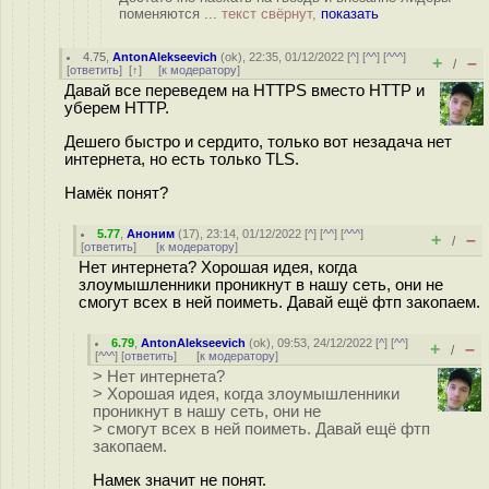
поменяются ...
текст свёрнут,
показать
4.75
,
AntonAlekseevich
(
ok
), 22:35, 01/12/2022 [
^
] [
^^
] [
^^^
]
+
–
/
[
ответить
]
[
↑
] [
к модератору
]
Давай все переведем на HTTPS вместо HTTP и
уберем HTTP.
Дешего быстро и сердито, только вот незадача нет
интернета, но есть только TLS.
Намёк понят?
5.77
,
Аноним
(
17
), 23:14, 01/12/2022 [
^
] [
^^
] [
^^^
]
+
–
/
[
ответить
]
[
к модератору
]
Нет интернета? Хорошая идея, когда
злоумышленники проникнут в нашу сеть, они не
смогут всех в ней поиметь. Давай ещё фтп закопаем.
6.79
,
AntonAlekseevich
(
ok
), 09:53, 24/12/2022 [
^
] [
^^
]
+
–
/
[
^^^
] [
ответить
]
[
к модератору
]
> Нет интернета?
> Хорошая идея, когда злоумышленники
проникнут в нашу сеть, они не
> смогут всех в ней поиметь. Давай ещё фтп
закопаем.
Намек значит не понят.