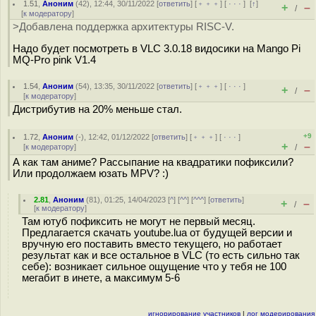
1.51
,
Аноним
(
42
), 12:44, 30/11/2022 [
ответить
] [
﹢﹢﹢
] [
· · ·
]
[
↑
]
+
–
/
[
к модератору
]
>Добавлена поддержка архитектуры RISC-V.
Надо будет посмотреть в VLC 3.0.18 видосики на Mango Pi
MQ-Pro pink V1.4
1.54
,
Аноним
(
54
), 13:35, 30/11/2022 [
ответить
] [
﹢﹢﹢
] [
· · ·
]
+
–
/
[
к модератору
]
Дистрибутив на 20% меньше стал.
+9
1.72
,
Аноним
(
-
), 12:42, 01/12/2022 [
ответить
] [
﹢﹢﹢
] [
· · ·
]
+
–
[
к модератору
]
/
А как там аниме? Рассыпание на квадратики пофиксили?
Или продолжаем юзать MPV? :)
2.81
,
Аноним
(
81
), 01:25, 14/04/2023 [
^
] [
^^
] [
^^^
] [
ответить
]
+
–
/
[
к модератору
]
Там ютуб пофиксить не могут не первый месяц.
Предлагается скачать youtube.lua от будущей версии и
вручную его поставить вместо текущего, но работает
результат как и все остальное в VLC (то есть сильно так
себе): возникает сильное ощущение что у тебя не 100
мегабит в инете, а максимум 5-6
игнорирование участников
|
лог модерирования