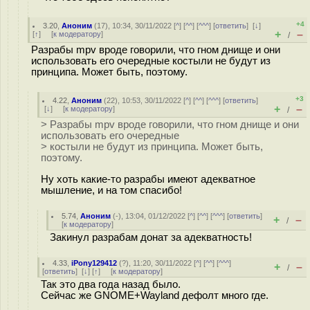
+4
3.20
,
Аноним
(
17
), 10:34, 30/11/2022 [
^
] [
^^
] [
^^^
] [
ответить
]
[
↓
]
+
–
[
↑
] [
к модератору
]
/
Разрабы mpv вроде говорили, что гном днище и они
использовать его очередные костыли не будут из
принципа. Может быть, поэтому.
+3
4.22
,
Аноним
(
22
), 10:53, 30/11/2022 [
^
] [
^^
] [
^^^
] [
ответить
]
+
–
[
↓
] [
к модератору
]
/
> Разрабы mpv вроде говорили, что гном днище и они
использовать его очередные
> костыли не будут из принципа. Может быть,
поэтому.
Ну хоть какие-то разрабы имеют адекватное
мышление, и на том спасибо!
5.74
,
Аноним
(
-
), 13:04, 01/12/2022 [
^
] [
^^
] [
^^^
] [
ответить
]
+
–
/
[
к модератору
]
Закинул разрабам донат за адекватность!
4.33
,
iPony129412
(
?
), 11:20, 30/11/2022 [
^
] [
^^
] [
^^^
]
+
–
/
[
ответить
]
[
↓
] [
↑
] [
к модератору
]
Так это два года назад было.
Сейчас же GNOME+Wayland дефолт много где.