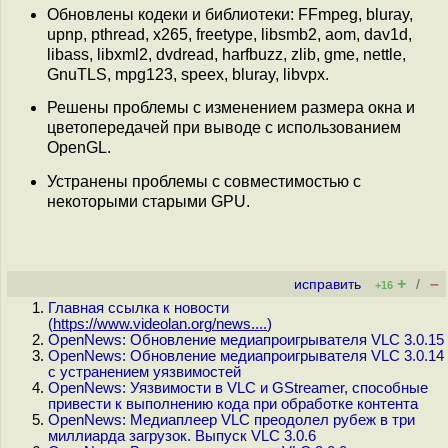
Обновлены кодеки и библиотеки: FFmpeg, bluray,
upnp, pthread, x265, freetype, libsmb2, aom, dav1d,
libass, libxml2, dvdread, harfbuzz, zlib, gme, nettle,
GnuTLS, mpg123, speex, bluray, libvpx.
Решены проблемы с изменением размера окна и
цветопередачей при выводе с использованием
OpenGL.
Устранены проблемы с совместимостью с
некоторыми старыми GPU.
+
–
исправить
/
+16
Главная ссылка к новости
(
https://www.videolan.org/news....
)
OpenNews: Обновление медиапроигрывателя VLC 3.0.15
OpenNews: Обновление медиапроигрывателя VLC 3.0.14
с устранением уязвимостей
OpenNews: Уязвимости в VLC и GStreamer, способные
привести к выполнению кода при обработке контента
OpenNews: Медиаплеер VLC преодолел рубеж в три
миллиарда загрузок. Выпуск VLC 3.0.6