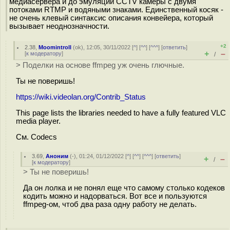
медиасервера и до эмуляции CCTV камеры с двумя
потоками RTMP и водяными знаками. Единственный косяк -
не очень клевый синтаксис описания конвейера, который
вызывает неоднозначности.
+2
2.38
,
Moomintroll
(
ok
), 12:05, 30/11/2022 [
^
] [
^^
] [
^^^
] [
ответить
]
+
–
[
к модератору
]
/
> Поделки на основе ffmpeg уж очень глючные.
Ты не поверишь!
https://wiki.videolan.org/Contrib_Status
This page lists the libraries needed to have a fully featured VLC
media player.
См. Codecs
3.69
,
Аноним
(
-
), 01:24, 01/12/2022 [
^
] [
^^
] [
^^^
] [
ответить
]
+
–
/
[
к модератору
]
> Ты не поверишь!
Да он лолка и не понял еще что самому столько кодеков
кодить можно и надорваться. Вот все и пользуются
ffmpeg-ом, чтоб два раза одну работу не делать.