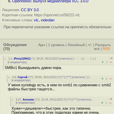
OpenNews: Выпуск медиаплеера VLC 3.0.0
Лицензия:
CC BY 3.0
Короткая ссылка: https://opennet.ru/58222-vlc
Ключевые слова:
vlc
,
videolan
При перепечатке указание ссылки на opennet.ru обязательно
Обсуждение
Ajax
|
1 уровень
|
Линейный
|
+/-
|
Раскрыть
(70)
всё
|
RSS
–4
1.1
,
iPony129412
(
?
), 09:24, 30/11/2022 [
ответить
] [
﹢﹢﹢
] [
· · ·
]
[
↓
]
+
–
[
к модератору
]
/
SMBv1 Выкидывать давно пора.
2.6
,
Сергей
(
??
), 09:50, 30/11/2022 [
^
] [
^^
] [
^^^
] [
ответить
]
[
↓
]
+
–
/
[
к модератору
]
У меня synology есть, в нем по smb1 по сравнению с smb2
файлы быстрее тащятся...
–4
3.17
,
Аноним
(
17
), 10:18, 30/11/2022 [
^
] [
^^
] [
^^^
] [
ответить
]
+
–
[
к модератору
]
/
Хуже==дешевле==быстрее, как это типично.
Припоминаю, что в этих поделках камни не очень