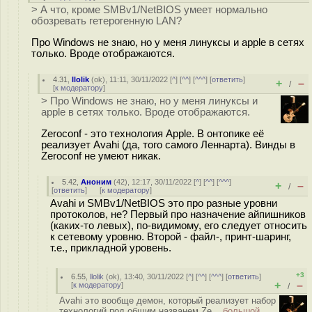
> А что, кроме SMBv1/NetBIOS умеет нормально
обозревать гетерогенную LAN?
Про Windows не знаю, но у меня линуксы и apple в сетях
только. Вроде отображаются.
4.31
,
llolik
(
ok
), 11:11, 30/11/2022 [
^
] [
^^
] [
^^^
] [
ответить
]
+
–
/
[
к модератору
]
> Про Windows не знаю, но у меня линуксы и
apple в сетях только. Вроде отображаются.
Zeroconf - это технология Apple. В онтопике её
реализует Avahi (да, того самого Леннарта). Винды в
Zeroconf не умеют никак.
5.42
,
Аноним
(
42
), 12:17, 30/11/2022 [
^
] [
^^
] [
^^^
]
+
–
/
[
ответить
]
[
к модератору
]
Avahi и SMBv1/NetBIOS это про разные уровни
протоколов, не? Первый про назначение айпишников
(каких-то левых), по-видимому, его следует относить
к сетевому уровню. Второй - файл-, принт-шаринг,
т.е., прикладной уровень.
+3
6.55
,
llolik
(
ok
), 13:40, 30/11/2022 [
^
] [
^^
] [
^^^
] [
ответить
]
+
–
[
к модератору
]
/
Avahi это вообще демон, который реализует набор
технологий под общим названем Ze...
большой