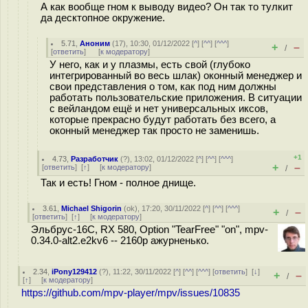
А как вообще гном к выводу видео? Он так то тулкит
да десктопное окружение.
5.71
,
Аноним
(
17
), 10:30, 01/12/2022 [
^
] [
^^
] [
^^^
]
+
–
/
[
ответить
]
[
к модератору
]
У него, как и у плазмы, есть свой (глубоко
интегрированный во весь шлак) оконный менеджер и
свои представления о том, как под ним должны
работать пользовательские приложения. В ситуации
с вейландом ещё и нет универсальных иксов,
которые прекрасно будут работать без всего, а
оконный менеджер так просто не заменишь.
+1
4.73
,
Разработчик
(
?
), 13:02, 01/12/2022 [
^
] [
^^
] [
^^^
]
+
–
[
ответить
]
[
↑
] [
к модератору
]
/
Так и есть! Гном - полное днище.
3.61
,
Michael Shigorin
(
ok
), 17:20, 30/11/2022 [
^
] [
^^
] [
^^^
]
+
–
/
[
ответить
]
[
↑
] [
к модератору
]
Эльбрус-16С, RX 580, Option "TearFree" "on", mpv-
0.34.0-alt2.e2kv6 -- 2160p ажурненько.
2.34
,
iPony129412
(
?
), 11:22, 30/11/2022 [
^
] [
^^
] [
^^^
] [
ответить
]
[
↓
]
+
–
/
[
↑
] [
к модератору
]
https://github.com/mpv-player/mpv/issues/10835