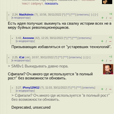
текст свёрнут,
показать
+6
2.24
,
MadAdmin
(
?
), 10:56, 30/11/2022 [
^
] [
^^
] [
^^^
] [
ответить
]
[
↓
] [
↑
]
+
–
[
к модератору
]
/
Есть идея получше: выкинуть на свалку истории всех не в
меру буйных революционерщиков.
+1
3.43
,
Аноним
(
42
), 12:20, 30/11/2022 [
^
] [
^^
] [
^^^
] [
ответить
]
+
–
[
к модератору
]
/
Призывающих избавляться от "устаревших технологий".
+3
2.25
,
iCat
(
ok
), 10:57, 30/11/2022 [
^
] [
^^
] [
^^^
] [
ответить
]
[
↓
] [
↑
]
+
–
[
к модератору
]
/
> SMBv1 Выкидывать давно пора.
Сфигали? Оч.много где используется "в полный
рост" без возможности обновить.
3.27
,
iPony129412
(
?
), 11:03, 30/11/2022 [
^
] [
^^
] [
^^^
] [
ответить
]
+
–
/
[
к модератору
]
> Сфигали? Оч.много где используется "в полный рост"
без возможности обновить.
Deprecated, unsecured