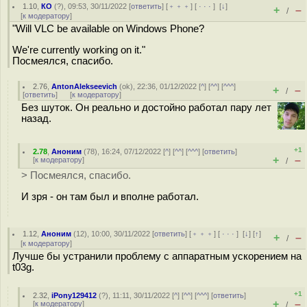
1.10
,
КО
(
?
), 09:53, 30/11/2022 [
ответить
] [
﹢﹢﹢
] [
· · ·
]
[
↓
]
+
–
/
[
к модератору
]
"Will VLC be available on Windows Phone?
We're currently working on it."
Посмеялся, спасибо.
2.76
,
AntonAlekseevich
(
ok
), 22:36, 01/12/2022 [
^
] [
^^
] [
^^^
]
+
–
/
[
ответить
]
[
к модератору
]
Без шуток. Он реально и достойно работал пару лет
назад.
+1
2.78
,
Аноним
(
78
), 16:24, 07/12/2022 [
^
] [
^^
] [
^^^
] [
ответить
]
+
–
[
к модератору
]
/
> Посмеялся, спасибо.
И зря - он там был и вполне работал.
1.12
,
Аноним
(
12
), 10:00, 30/11/2022 [
ответить
] [
﹢﹢﹢
] [
· · ·
]
[
↓
] [
↑
]
+
–
/
[
к модератору
]
Лучше бы устранили проблему с аппаратным ускорением на
t03g.
+1
2.32
,
iPony129412
(
?
), 11:11, 30/11/2022 [
^
] [
^^
] [
^^^
] [
ответить
]
+
–
[
к модератору
]
/