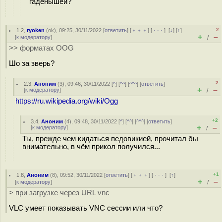
гаденышей?
–2
1.2
,
ryoken
(
ok
), 09:25, 30/11/2022 [
ответить
] [
﹢﹢﹢
] [
· · ·
]
[
↓
] [
↑
]
+
–
[
к модератору
]
/
>> форматах OOG
Шо за зверь?
–2
2.3
,
Аноним
(
3
), 09:46, 30/11/2022 [
^
] [
^^
] [
^^^
] [
ответить
]
+
–
[
к модератору
]
/
https://ru.wikipedia.org/wiki/Ogg
+2
3.4
,
Аноним
(
4
), 09:48, 30/11/2022 [
^
] [
^^
] [
^^^
] [
ответить
]
+
–
[
к модератору
]
/
Ты, прежде чем кидаться педовикией, прочитал бы
внимательно, в чём прикол получился...
+1
1.8
,
Аноним
(
8
), 09:52, 30/11/2022 [
ответить
] [
﹢﹢﹢
] [
· · ·
]
[
↑
]
+
–
[
к модератору
]
/
> при загрузке через URL vnc
VLC умеет показывать VNC сессии или что?