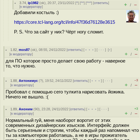
3.74
,
ip1982
(
ok
), 20:37, 23/11/2022 [
^
] [
^^
] [
^^^
] [
ответить
]
+
–
/
[
к модератору
]
Добавили костыль :)
https://core.tcl-lang.org/tcl/info/47f36d76128e3615
P. S. Что за сайт у них? Чёрт ногу сломит.
+1
1.82
,
mos87
(
ok
), 08:55, 24/11/2022 [
ответить
] [
﹢﹢﹢
] [
· · ·
]
[
↑
]
+
–
[
к модератору
]
/
для ПО которое просто делает свою работу - наверное
то, что нужно.
–3
1.88
,
Антонимус
(
?
), 19:52, 24/11/2022 [
ответить
] [
﹢﹢﹢
] [
· · ·
]
+
–
[
к модератору
]
/
Пробовал с помощью сего тулкита нарисовать йожика.
Ничего не вышло. :(
+3
1.89
,
Аноним
(
90
), 23:28, 24/11/2022 [
ответить
] [
﹢﹢﹢
] [
· · ·
]
+
–
[
к модератору
]
/
Нормальный гуй, меня наоборот воротит от этих
современных дизайнерских изысков. Интерфейс должен
быть серьезным и строгим, чтобы каждый раз напоминал что
ты за компьютером работаешь, а не в игры прожигатель