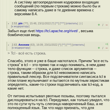
А систему автоопределения кодировки входящих
сообщений (по первым строкам) можно было бы и
самому написать даже в те древние времена с
версиями 8.4.
2.53
,
pin
(
??
), 15:48, 23/11/2022 [
^
] [
^^
] [
^^^
] [
ответить
]
[
↑
]
+
–
/
[
к модератору
]
Забыл еще rivet
https://tcl.apache.org/rivet/
, весьма
бомбическая вещь.
+1
2.63
,
Аноним
(
63
), 16:09, 23/11/2022 [
^
] [
^^
] [
^^^
] [
ответить
]
+
–
[
к модератору
]
/
> Tcl - всё есть строка.
Спасибо, этого я уже в баше наглотался. Причем "все есть
строка" в tcl -- это прямо так и надо понимать, в нем даже
тело функции -- строка, и даже список аргументов --
строка, таким образом для tcl невозможно написать
правильный лексер. Все подсвечиватели синтаксиса tcl в
этом плане жульничают и пытаются по мутным эвристикам
определять, какие-то строки подсвечивать как tcl-код, а
какие нет.
От питона испытывал рвотные позывы, поэтому пытался
дислоцироваться на tcl. Передумал, как только увидел, что
это по сути чуть-чуть слегонца навороченный баш, а не
полноценный язык. Так что надо признать, что для