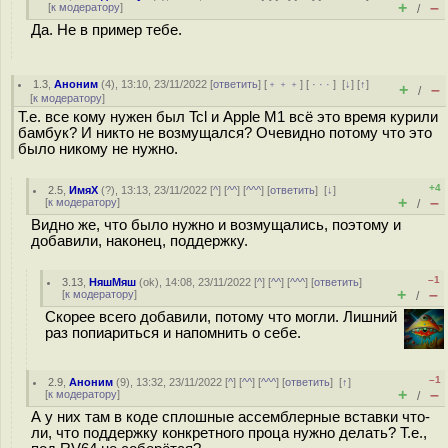
+
–
[
к модератору
]
/
Да. Не в пример тебе.
1.3
,
Аноним
(
4
), 13:10, 23/11/2022 [
ответить
] [
﹢﹢﹢
] [
· · ·
]
[
↓
] [
↑
]
+
–
/
[
к модератору
]
Т.е. все кому нужен был Tcl и Apple M1 всё это время курили
бамбук? И никто не возмущался? Очевидно потому что это
было никому не нужно.
+4
2.5
,
ИмяХ
(
?
), 13:13, 23/11/2022 [
^
] [
^^
] [
^^^
] [
ответить
]
[
↓
]
+
–
[
к модератору
]
/
Видно же, что было нужно и возмущались, поэтому и
добавили, наконец, поддержку.
–1
3.13
,
НяшМяш
(
ok
), 14:08, 23/11/2022 [
^
] [
^^
] [
^^^
] [
ответить
]
+
–
[
к модератору
]
/
Скорее всего добавили, потому что могли. Лишний
раз попиариться и напомнить о себе.
–1
2.9
,
Аноним
(
9
), 13:32, 23/11/2022 [
^
] [
^^
] [
^^^
] [
ответить
]
[
↑
]
+
–
[
к модератору
]
/
А у них там в коде сплошные ассемблерные вставки что-
ли, что поддержку конкретного проца нужно делать? Т.е.,