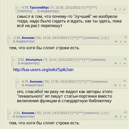
4.79
,
Троллейбус
(
?
), 22:36, 23/11/2022 [
^
] [
^^
] [
^^^
]
+
–
/
[
ответить
]
[
к модератору
]
смысл в том, что почему-то "лучший" не изобрели
тогда, надо было сидеть и ждать, как ты здесь, пока
всё на раст перепишут
–1
2.19
,
Аноним
(
18
), 14:16, 23/11/2022 [
^
] [
^^
] [
^^^
] [
ответить
]
[
↓
] [
↑
]
+
–
[
к модератору
]
/
тем, что хотя бы сплит строки есть
+1
3.52
,
Anonymus
(
?
), 15:41, 23/11/2022 [
^
] [
^^
] [
^^^
] [
ответить
]
+
–
[
к модератору
]
/
http://lua-users.org/wiki/SplitJoin
+1
4.70
,
Аноним
(
70
), 17:35, 23/11/2022 [
^
] [
^^
] [
^^^
] [
ответить
]
+
–
[
к модератору
]
/
ого, спасибо! ни разу не видел как авторы этого
"гениального" яп пишут статьи-портянки вместо
включения функции в стандартную библиотеку
+1
2.21
,
Аноним
(
70
), 14:16, 23/11/2022 [
^
] [
^^
] [
^^^
] [
ответить
]
[
↓
] [
↑
]
+
–
[
к модератору
]
/
тем, что хотя бы сплит строки есть