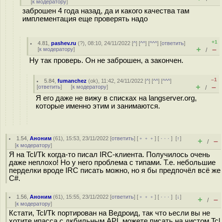
[
к модератору
]
заброшен 4 года назад, да и какого качества там
имплементация еще проверять надо
+1
4.81
,
pashev.ru
(
?
), 08:10, 24/11/2022 [
^
] [
^^
] [
^^^
] [
ответить
]
+
–
[
к модератору
]
/
Ну так проверь. Он не заброшен, а закончен.
–1
5.84
,
fumanchez
(
ok
), 11:42, 24/11/2022 [
^
] [
^^
] [
^^^
]
+
–
[
ответить
]
[
к модератору
]
/
Я его даже не вижу в списках на langserver.org,
которые именно этим и занимаются.
1.54
,
Аноним
(
61
), 15:53, 23/11/2022 [
ответить
] [
﹢﹢﹢
] [
· · ·
]
[
↑
]
+
–
/
[
к модератору
]
Я на Tcl/Tk когда-то писал IRC-клиента. Получилось очень
даже неплохо! Но у него проблема с типами. Т.е. небольшие
перделки вроде IRC писать можно, но я бы предпочёл всё же
C#.
1.56
,
Аноним
(
61
), 15:55, 23/11/2022 [
ответить
] [
﹢﹢﹢
] [
· · ·
]
[
↓
]
+
–
/
[
к модератору
]
Кстати, Tcl/Tk портирован на Ведроид, так что ьесли вы не
хотите ипасса с дкбильным API, можете писать на чистом Tcl