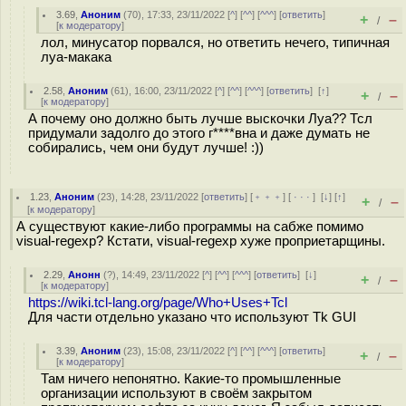
3.69
,
Аноним
(
70
), 17:33, 23/11/2022 [
^
] [
^^
] [
^^^
] [
ответить
]
+
–
/
[
к модератору
]
лол, минусатор порвался, но ответить нечего, типичная
луа-макака
2.58
,
Аноним
(
61
), 16:00, 23/11/2022 [
^
] [
^^
] [
^^^
] [
ответить
]
[
↑
]
+
–
/
[
к модератору
]
А почему оно должно быть лучше выскочки Луа?? Тсл
придумали задолго до этого г****вна и даже думать не
собирались, чем они будут лучше! :))
1.23
,
Аноним
(
23
), 14:28, 23/11/2022 [
ответить
] [
﹢﹢﹢
] [
· · ·
]
[
↓
] [
↑
]
+
–
/
[
к модератору
]
А существуют какие-либо программы на сабже помимо
visual-regexp? Кстати, visual-regexp хуже проприетарщины.
2.29
,
Анонн
(
?
), 14:49, 23/11/2022 [
^
] [
^^
] [
^^^
] [
ответить
]
[
↓
]
+
–
/
[
к модератору
]
https://wiki.tcl-lang.org/page/Who+Uses+Tcl
Для части отдельно указано что используют Tk GUI
3.39
,
Аноним
(
23
), 15:08, 23/11/2022 [
^
] [
^^
] [
^^^
] [
ответить
]
+
–
/
[
к модератору
]
Там ничего непонятно. Какие-то промышленные
организации используют в своём закрытом