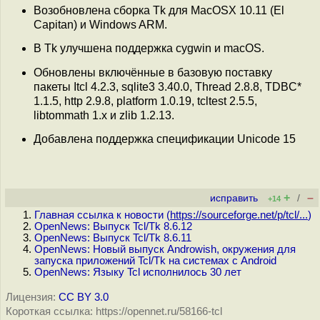
Возобновлена сборка Tk для MacOSX 10.11 (El
Capitan) и Windows ARM.
В Tk улучшена поддержка cygwin и macOS.
Обновлены включённые в базовую поставку
пакеты Itcl 4.2.3, sqlite3 3.40.0, Thread 2.8.8, TDBC*
1.1.5, http 2.9.8, platform 1.0.19, tcltest 2.5.5,
libtommath 1.x и zlib 1.2.13.
Добавлена поддержка спецификации Unicode 15
+
–
исправить
/
+14
Главная ссылка к новости (
https://sourceforge.net/p/tcl/...
)
OpenNews: Выпуск Tcl/Tk 8.6.12
OpenNews: Выпуск Tcl/Tk 8.6.11
OpenNews: Новый выпуск Androwish, окружения для
запуска приложений Tcl/Tk на системах с Android
OpenNews: Языку Tcl исполнилось 30 лет
Лицензия:
CC BY 3.0
Короткая ссылка: https://opennet.ru/58166-tcl