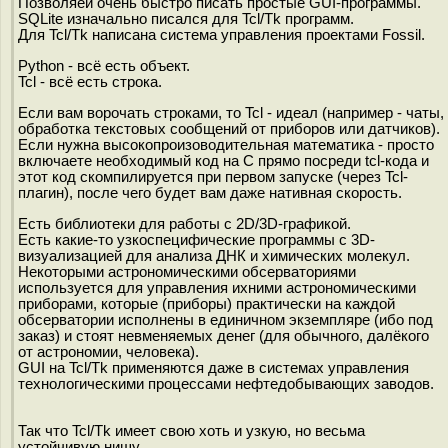
Позволяеи очень быстро писать простые GUI-программы.
SQLite изначально писался для Tcl/Tk программ.
Для Tcl/Tk написана система управления проектами Fossil.
Python - всё есть объект.
Tcl - всё есть строка.
Если вам ворочать строками, то Tcl - идеал (например - чаты,
обработка текстовых сообщений от приборов или датчиков).
Если нужна высокопроизоводительная математика - просто
включаете необходимый код на C прямо посреди tcl-кода и
этот код скомпилируется при первом запуске (через Tcl-
плагин), после чего будет вам даже нативная скорость.
Есть библиотеки для работы с 2D/3D-графикой.
Есть какие-то узкоспецифические программы с 3D-
визуализацией для анализа ДНК и химических молекул.
Некоторыми астрономическими обсерваториями
используется для управления ихними астрономическими
приборами, которые (приборы) практически на каждой
обсерватории исполнены в единичном экземпляре (ибо под
заказ) и стоят невменяемых денег (для обычного, далёкого
от астрономии, человека).
GUI на Tcl/Tk применяются даже в системах управления
технологическими процессами нефтедобывающих заводов.
Так что Tcl/Tk имеет свою хоть и узкую, но весьма
устойчивую нишу.