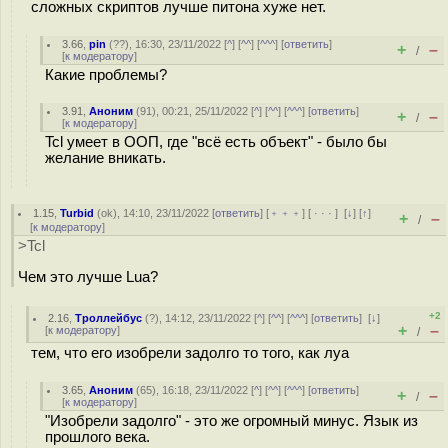
сложных скриптов лучше питона хуже нет.
3.66
,
pin
(
??
), 16:30, 23/11/2022 [
^
] [
^^
] [
^^^
] [
ответить
]
+
–
/
[
к модератору
]
Какие проблемы?
3.91
,
Аноним
(
91
), 00:21, 25/11/2022 [
^
] [
^^
] [
^^^
] [
ответить
]
+
–
/
[
к модератору
]
Tcl умеет в ООП, где "всё есть объект" - было бы
желание вникать.
1.15
,
Turbid
(
ok
), 14:10, 23/11/2022 [
ответить
] [
﹢﹢﹢
] [
· · ·
]
[
↓
] [
↑
]
+
–
/
[
к модератору
]
>Tcl
Чем это лучше Lua?
+2
2.16
,
Троллейбус
(
?
), 14:12, 23/11/2022 [
^
] [
^^
] [
^^^
] [
ответить
]
[
↓
]
+
–
[
к модератору
]
/
тем, что его изобрели задолго то того, как луа
3.65
,
Аноним
(
65
), 16:18, 23/11/2022 [
^
] [
^^
] [
^^^
] [
ответить
]
+
–
/
[
к модератору
]
"Изобрели задолго" - это же огромный минус. Язык из
прошлого века.