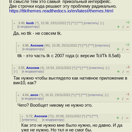
В смысле тем это самый прикольный интерфейс.
Две строчки кода решают эту проблему радикально.
https://ttkthemes.readthedocs.io/en/latest/themes.html
+2
3.49
,
kusb
(
?
), 15:38, 23/11/2022 [
^
] [
^^
] [
^^^
] [
ответить
]
[
↓
]
+
–
[
к модератору
]
/
Да, но ttk - не совсем tk.
+2
4.96
,
Аноним
(
96
), 10:38, 25/11/2022 [
^
] [
^^
] [
^^^
] [
ответить
]
+
–
[
к модератору
]
/
ttk - это часть tk c 2007 года (с версии Tcl/Tk 8.5a6)
–2
3.55
,
Аноним
(
4
), 15:54, 23/11/2022 [
^
] [
^^
] [
^^^
] [
ответить
]
[
↓
]
+
–
[
↑
] [
к модератору
]
/
Так нужно чтобы выглядело как нативное приложение в
вин10, как?
–1
4.64
,
анон
(
?
), 16:15, 23/11/2022 [
^
] [
^^
] [
^^^
] [
ответить
]
[
↓
]
+
–
[
к модератору
]
/
Чего? Вообщет никому не нужно это.
5.72
,
Аноним
(
72
), 20:08, 23/11/2022 [
^
] [
^^
] [
^^^
]
+
–
/
[
ответить
]
[
к модератору
]
Как это не нужно мне было нужно, но давно. И да
уже не нужно. Но ткл и не смог бы.