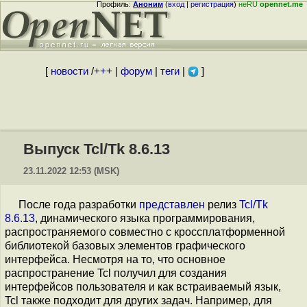
Профиль:
Аноним
(
вход
|
регистрация
)
неRU
opennet.me
[
новости
/
+++
|
форум
|
теги
|
]
Выпуск Tcl/Tk 8.6.13
23.11.2022 12:53 (MSK)
После года разработки
представлен
релиз
Tcl/Tk
8.6.13
, динамического языка программирования,
распространяемого совместно с кроссплатформенной
библиотекой базовых элементов графического
интерфейса. Несмотря на то, что основное
распространение Tcl получил для создания
интерфейсов пользователя и как встраиваемый язык,
Tcl также подходит для других задач. Например, для