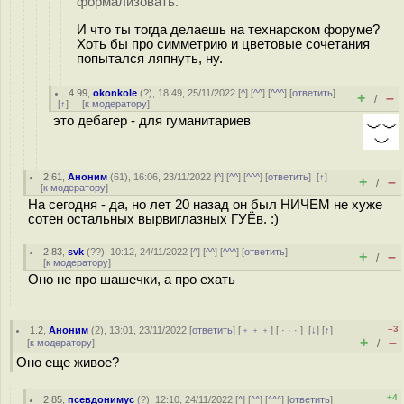
формализовать.
И что ты тогда делаешь на технарском форуме?
Хоть бы про симметрию и цветовые сочетания
попытался ляпнуть, ну.
4.99
,
okonkole
(
?
), 18:49, 25/11/2022 [
^
] [
^^
] [
^^^
] [
ответить
]
+
–
/
[
↑
] [
к модератору
]
это дебагер - для гуманитариев
2.61
,
Аноним
(
61
), 16:06, 23/11/2022 [
^
] [
^^
] [
^^^
] [
ответить
]
[
↑
]
+
–
/
[
к модератору
]
На сегодня - да, но лет 20 назад он был НИЧЕМ не хуже
сотен остальных вырвиглазных ГУЁв. :)
2.83
,
svk
(
??
), 10:12, 24/11/2022 [
^
] [
^^
] [
^^^
] [
ответить
]
+
–
/
[
к модератору
]
Оно не про шашечки, а про ехать
–3
1.2
,
Аноним
(
2
), 13:01, 23/11/2022 [
ответить
] [
﹢﹢﹢
] [
· · ·
]
[
↓
] [
↑
]
+
–
[
к модератору
]
/
Оно еще живое?
+4
2.85
,
псевдонимус
(
?
), 12:10, 24/11/2022 [
^
] [
^^
] [
^^^
] [
ответить
]