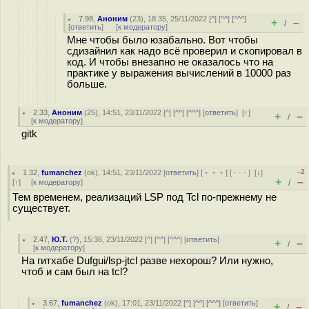
7.98
,
Аноним
(
23
), 18:35, 25/11/2022 [
^
] [
^^
] [
^^^
]
+
–
/
[
ответить
]
[
к модератору
]
Мне чтобы было юзабально. Вот чтобы
сдизайнил как надо всё проверил и скопировал в
код. И чтобы внезапно не оказалось что на
практике у выражения вычислений в 10000 раз
больше.
2.33
,
Аноним
(
25
), 14:51, 23/11/2022 [
^
] [
^^
] [
^^^
] [
ответить
]
[
↑
]
+
–
/
[
к модератору
]
gitk
–2
1.32
,
fumanchez
(
ok
), 14:51, 23/11/2022 [
ответить
] [
﹢﹢﹢
] [
· · ·
]
[
↓
]
+
–
[
↑
] [
к модератору
]
/
Тем временем, реализаций LSP под Tcl по-прежнему не
существует.
2.47
,
Ю.Т.
(
?
), 15:36, 23/11/2022 [
^
] [
^^
] [
^^^
] [
ответить
]
+
–
/
[
к модератору
]
На гитхабе Dufgui/lsp-jtcl разве нехорош? Или нужно,
чтоб и сам был на tcl?
3.67
,
fumanchez
(
ok
), 17:01, 23/11/2022 [
^
] [
^^
] [
^^^
] [
ответить
]
+
–
/