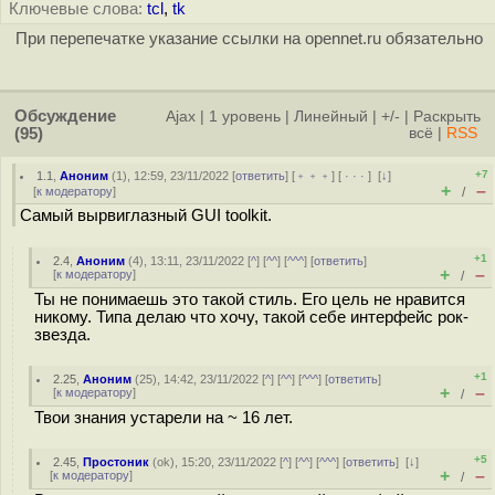
Ключевые слова:
tcl
,
tk
При перепечатке указание ссылки на opennet.ru обязательно
Обсуждение
Ajax
|
1 уровень
|
Линейный
|
+/-
|
Раскрыть
(95)
всё
|
RSS
+7
1.1
,
Аноним
(
1
), 12:59, 23/11/2022 [
ответить
] [
﹢﹢﹢
] [
· · ·
]
[
↓
]
+
–
[
к модератору
]
/
Самый вырвиглазный GUI toolkit.
+1
2.4
,
Аноним
(
4
), 13:11, 23/11/2022 [
^
] [
^^
] [
^^^
] [
ответить
]
+
–
[
к модератору
]
/
Ты не понимаешь это такой стиль. Его цель не нравится
никому. Типа делаю что хочу, такой себе интерфейс рок-
звезда.
+1
2.25
,
Аноним
(
25
), 14:42, 23/11/2022 [
^
] [
^^
] [
^^^
] [
ответить
]
+
–
[
к модератору
]
/
Твои знания устарели на ~ 16 лет.
+5
2.45
,
Простоник
(
ok
), 15:20, 23/11/2022 [
^
] [
^^
] [
^^^
] [
ответить
]
[
↓
]
+
–
[
к модератору
]
/