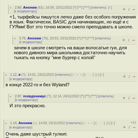
2.60
,
Аноним
(
61
), 16:05, 23/11/2022 [
^
] [
^^
] [
^^^
] [
ответить
]
[
↑
]
+
–
/
[
к модератору
]
+1, тырфейсы пишутся легко даже без особого погружения
в язык. Фактически, BASIC для начинающих, но ещё и с
ГУЯми! Вот это точно можно смело преподавать в школе.
3.75
,
Аноним
(
75
), 20:53, 23/11/2022 [
^
] [
^^
] [
^^^
] [
ответить
]
+
–
/
[
к модератору
]
зачем в школе смотреть на ваши волосатые гуи, для
нового дивного мира школьника достаточно научить
тыкать на кнопку "мне бургер с колой"
1.12
,
я
(
?
), 14:01, 23/11/2022 [
ответить
] [
﹢﹢﹢
] [
· · ·
]
[
↓
] [
↑
]
+
–
/
[
к модератору
]
в конце 2022-го и без Wyland?
2.87
,
псевдонимус
(
?
), 12:14, 24/11/2022 [
^
] [
^^
] [
^^^
] [
ответить
]
+
–
/
[
к модератору
]
И это прекрасно.
+11
1.14
,
Аноним
(
-
), 14:09, 23/11/2022 [
ответить
] [
﹢﹢﹢
] [
· · ·
]
[
↓
] [
↑
]
+
–
[
к модератору
]
/
Очень даже шустрый тулкит.