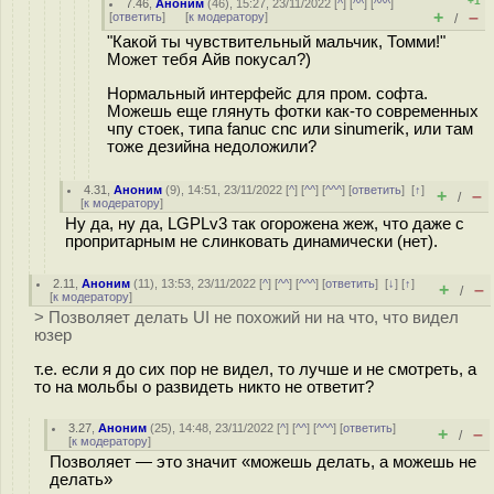
+1
7.46
,
Аноним
(
46
), 15:27, 23/11/2022 [
^
] [
^^
] [
^^^
]
+
–
[
ответить
]
[
к модератору
]
/
"Какой ты чувствительный мальчик, Томми!"
Может тебя Айв покусал?)
Нормальный интерфейс для пром. софта.
Можешь еще глянуть фотки как-то современных
чпу стоек, типа fanuc cnc или sinumerik, или там
тоже дезийна недоложили?
4.31
,
Аноним
(
9
), 14:51, 23/11/2022 [
^
] [
^^
] [
^^^
] [
ответить
]
[
↑
]
+
–
/
[
к модератору
]
Ну да, ну да, LGPLv3 так огорожена жеж, что даже с
пропритарным не слинковать динамически (нет).
2.11
,
Аноним
(
11
), 13:53, 23/11/2022 [
^
] [
^^
] [
^^^
] [
ответить
]
[
↓
] [
↑
]
+
–
/
[
к модератору
]
> Позволяет делать UI не похожий ни на что, что видел
юзер
т.е. если я до сих пор не видел, то лучше и не смотреть, а
то на мольбы о развидеть никто не ответит?
3.27
,
Аноним
(
25
), 14:48, 23/11/2022 [
^
] [
^^
] [
^^^
] [
ответить
]
+
–
/
[
к модератору
]
Позволяет — это значит «можешь делать, а можешь не
делать»