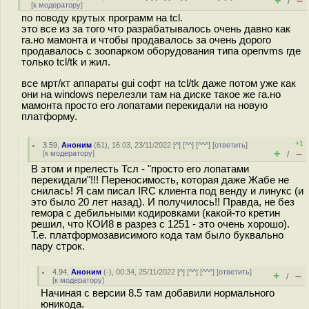
+
–
/
[
к модератору
]
по поводу крутых программ на tcl.
это все из за того что разрабатывалось очень давно как
га.но мамонта и чтобы продавалось за очень дорого
продавалось с зоопарком оборудования типа openvms где
только tcl/tk и жил.
все мрт/кт аппараты gui софт на tcl/tk даже потом уже как
они на windows перелезли там на диске такое же га.но
мамонта просто его лопатами перекидали на новую
платформу.
+1
3.59
,
Аноним
(
61
), 16:03, 23/11/2022 [
^
] [
^^
] [
^^^
] [
ответить
]
+
–
[
к модератору
]
/
В этом и прелесть Тсл - "просто его лопатами
перекидали"!!! Переносимость, которая даже Жабе не
снилась! Я сам писал IRC клиента под венду и линукс (и
это было 20 лет назад). И получилось!! Правда, не без
гемора с дебильными кодировками (какой-то кретин
решил, что КОИ8 в разрез с 1251 - это очень хорошо).
Т.е. платформозависимого кода там было буквально
пару строк.
4.94
,
Аноним
(
-
), 00:34, 25/11/2022 [
^
] [
^^
] [
^^^
] [
ответить
]
+
–
/
[
к модератору
]
Начиная с версии 8.5 там добавили нормального
юникода.