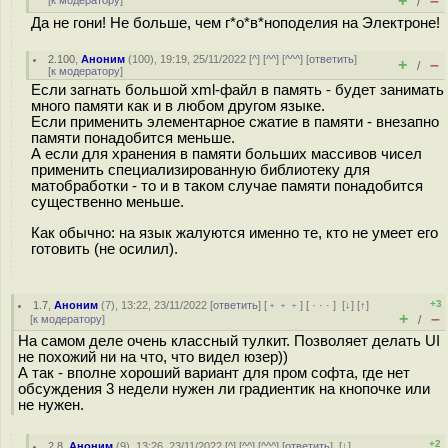
+
–
[
к модератору
]
/
Да не гони! Не больше, чем г*о*в*ноподелия на Электроне!
2.100
,
Аноним
(
100
), 19:19, 25/11/2022 [
^
] [
^^
] [
^^^
] [
ответить
]
+
–
/
[
к модератору
]
Если загнать большой xml-файл в память - будет занимать
много памяти как и в любом другом языке.
Если применить элементарное сжатие в памяти - внезапно
памяти понадобится меньше.
А если для хранения в памяти больших массивов чисел
применить специализированную библиотеку для
матобработки - то и в таком случае памяти понадобится
существенно меньше.
Как обычно: на язык жалуются именно те, кто не умеет его
готовить (не осилил).
+3
1.7
,
Аноним
(
7
), 13:22, 23/11/2022 [
ответить
] [
﹢﹢﹢
] [
· · ·
]
[
↓
] [
↑
]
+
–
[
к модератору
]
/
На самом деле очень классный тулкит. Позволяет делать UI
не похожий ни на что, что видел юзер))
А так - вполне хороший вариант для пром софта, где нет
обсуждения 3 недели нужен ли градиентик на кнопочке или
не нужен.
+2
2.8
,
Аноним
(
9
), 13:26, 23/11/2022 [
^
] [
^^
] [
^^^
] [
ответить
]
[
↓
]