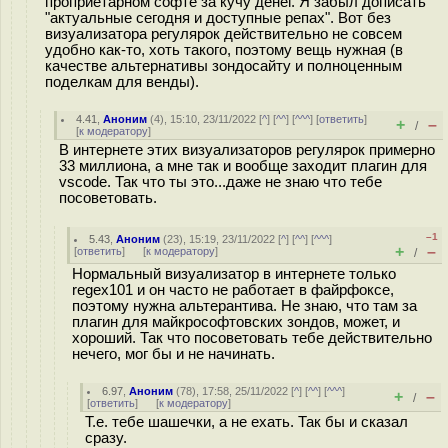
проприетарном софте за кучу денег. Я забыл дописать
"актуальные сегодня и доступные репах". Вот без
визуализатора регулярок действительно не совсем
удобно как-то, хоть такого, поэтому вещь нужная (в
качестве альтернативы зондосайту и полноценным
поделкам для венды).
4.41
,
Аноним
(
4
), 15:10, 23/11/2022 [
^
] [
^^
] [
^^^
] [
ответить
]
+
–
/
[
к модератору
]
В интернете этих визуализаторов регулярок примерно
33 миллиона, а мне так и вообще заходит плагин для
vscode. Так что ты это...даже не знаю что тебе
посоветовать.
–1
5.43
,
Аноним
(
23
), 15:19, 23/11/2022 [
^
] [
^^
] [
^^^
]
+
–
[
ответить
]
[
к модератору
]
/
Нормальный визуализатор в интернете только
regex101 и он часто не работает в файрфоксе,
поэтому нужна альтерантива. Не знаю, что там за
плагин для майкрософтовских зондов, может, и
хороший. Так что посоветовать тебе действительно
нечего, мог бы и не начинать.
6.97
,
Аноним
(
78
), 17:58, 25/11/2022 [
^
] [
^^
] [
^^^
]
+
–
/
[
ответить
]
[
к модератору
]
Т.е. тебе шашечки, а не ехать. Так бы и сказал
сразу.