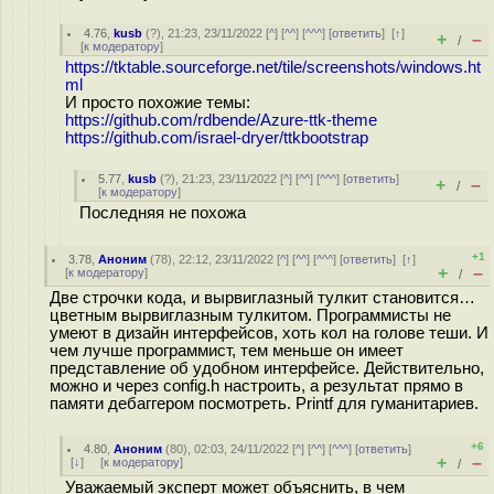
4.76
,
kusb
(
?
), 21:23, 23/11/2022 [
^
] [
^^
] [
^^^
] [
ответить
]
[
↑
]
+
–
/
[
к модератору
]
https://tktable.sourceforge.net/tile/screenshots/windows.ht
ml
И просто похожие темы:
https://github.com/rdbende/Azure-ttk-theme
https://github.com/israel-dryer/ttkbootstrap
5.77
,
kusb
(
?
), 21:23, 23/11/2022 [
^
] [
^^
] [
^^^
] [
ответить
]
+
–
/
[
к модератору
]
Последняя не похожа
+1
3.78
,
Аноним
(
78
), 22:12, 23/11/2022 [
^
] [
^^
] [
^^^
] [
ответить
]
[
↑
]
+
–
[
к модератору
]
/
Две строчки кода, и вырвиглазный тулкит становится…
цветным вырвиглазным тулкитом. Программисты не
умеют в дизайн интерфейсов, хоть кол на голове теши. И
чем лучше программист, тем меньше он имеет
представление об удобном интерфейсе. Действительно,
можно и через config.h настроить, а результат прямо в
памяти дебаггером посмотреть. Printf для гуманитариев.
+6
4.80
,
Аноним
(
80
), 02:03, 24/11/2022 [
^
] [
^^
] [
^^^
] [
ответить
]
+
–
[
↓
] [
к модератору
]
/
Уважаемый эксперт может объяснить, в чем