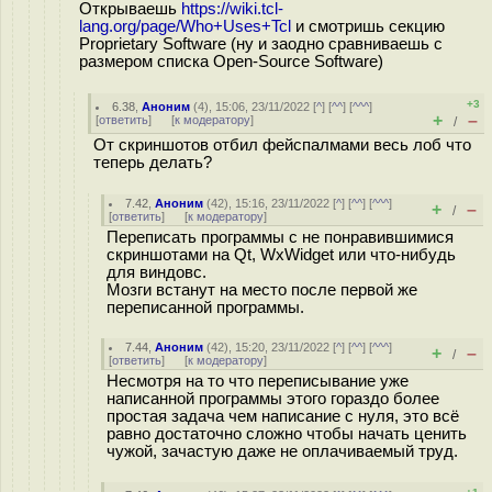
Открываешь
https://wiki.tcl-
lang.org/page/Who+Uses+Tcl
и смотришь секцию
Proprietary Software (ну и заодно сравниваешь с
размером списка Open-Source Software)
+3
6.38
,
Аноним
(
4
), 15:06, 23/11/2022 [
^
] [
^^
] [
^^^
]
+
–
[
ответить
]
[
к модератору
]
/
От скриншотов отбил фейспалмами весь лоб что
теперь делать?
7.42
,
Аноним
(
42
), 15:16, 23/11/2022 [
^
] [
^^
] [
^^^
]
+
–
/
[
ответить
]
[
к модератору
]
Переписать программы с не понравившимися
скриншотами на Qt, WxWidget или что-нибудь
для виндовс.
Мозги встанут на место после первой же
переписанной программы.
7.44
,
Аноним
(
42
), 15:20, 23/11/2022 [
^
] [
^^
] [
^^^
]
+
–
/
[
ответить
]
[
к модератору
]
Несмотря на то что переписывание уже
написанной программы этого гораздо более
простая задача чем написание с нуля, это всё
равно достаточно сложно чтобы начать ценить
чужой, зачастую даже не оплачиваемый труд.