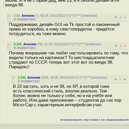
жизнь. И я не старый дед, мне 23, и я люблю дизайн а-ля
винда 98.
2.93
,
Аноним
(
-
), 00:29, 25/11/2022 [
^
] [
^^
] [
^^^
] [
ответить
]
+
–
/
[
к модератору
]
Поддерживаю: дизайн GUI на Tk простой и лаконичный
прямо из коробки, а кому свистоперделок - придётся
потрудиться, но тоже можно.
2.102
,
Аноним
(
78
), 21:30, 25/11/2022 [
^
] [
^^
] [
^^^
] [
ответить
]
+
–
/
[
к модератору
]
Почему вчерашние так любят настольгировать по тому, что
видели только на картинках? То шестнадцатилетние
страдают по СССР, теперь вот этот вот по винде 98.
Парадокс!
3.103
,
Аноним
(
103
), 18:05, 26/11/2022 [
^
] [
^^
] [
^^^
] [
ответить
]
+
–
/
[
к модератору
]
В 23 застать, хоть и не 98, но XP, в которой тоже
есть классический стиль, вполне реально. Тем
более, можно не только у себя, но и на учёбе или
работе. Или даже приложения -- студентов до сих пор
Micro-Cap с характерным интерфейсом учат.
игнорирование участников
|
лог модерирования