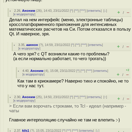
2.26
,
Аноним
(
26
), 14:43, 23/11/2022 [
^
] [
^^
] [
^^^
] [
ответить
]
[
↓
]
+
–
/
[
к модератору
]
Делал на нем интерфейс (меню, электронные таблицы)
кроссплатформенного приложения для интенсивных
математических расчетов на Си. Потом отказался в пользу
Qt. И наверное, зря.
3.35
,
ааннон
(
?
), 14:59, 23/11/2022 [
^
] [
^^
] [
^^^
] [
ответить
]
+
–
/
[
к модератору
]
А чего зря? с QT возникли какие-то проблемы?
(а если нормально работает, то чего трогать))
+2
4.40
,
Аноним
(
4
), 15:08, 23/11/2022 [
^
] [
^^
] [
^^^
] [
ответить
]
+
–
[
к модератору
]
/
Как там в криокамере? Наверно тихо и спокойно, не то
что у нас тут.
2.30
,
Аноним
(
25
), 14:50, 23/11/2022 [
^
] [
^^
] [
^^^
] [
ответить
]
[
↑
]
+
–
/
[
к модератору
]
> Если вам ворочать строками, то Tcl - идеал (например -
чаты
Главное интерполяцию случайно не там не влепить :-)
2.37
,
kils1
(
?
), 15:05, 23/11/2022 [
^
] [
^^
] [
^^^
] [
ответить
]
[
↓
]