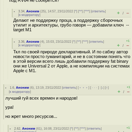
под RV64 не соберётся?
3.34
,
Аноним
(
25
), 14:57, 23/11/2022 [
^
] [
^^
] [
^^^
] [
ответить
]
+
–
/
[
к модератору
]
Делают не поддержку проца, а поддержку сборочных
утилит и архитектуры, грубо говоря — добавили ключ --
target M1
+1
3.36
,
Аноним
(
4
), 15:03, 23/11/2022 [
^
] [
^^
] [
^^^
] [
ответить
]
+
–
[
к модератору
]
/
Ткл по своей природе декларативный. И по сабжу автор
новости просто гуманитарий, и не в состоянии понять что
в этой версии всего лишь добавили поддержку fat binary
они же Universal 2 от Apple, а не компиляции на системах
Apple с M1.
+1
1.6
,
Аноним
(
6
), 13:19, 23/11/2022 [
ответить
] [
﹢﹢﹢
] [
· · ·
]
[
↓
] [
↑
]
+
–
[
к модератору
]
/
лучший гуй всех времен и народов!
ура!
но жрет много ресурсов...
+1
2.62
,
Аноним
(
61
), 16:08, 23/11/2022 [
^
] [
^^
] [
^^^
] [
ответить
]