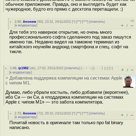
обычное приложение. Правда, оно и выглядеть будет как
чужеродное, будто его прямо с десктопа перетащили. :)
+2
2.90
,
Аноним
(
90
), 23:31, 24/11/2022 [
^
] [
^^
] [
^^^
] [
ответить
]
+
–
[
к модератору
]
/
Для тебя это наверное открытие, но очень много
профессионального софта сделанного под заказ пишутся
именно так. Недавно видел на таможне терминал из
китайского ноунейм андроид смартфона и спец. софт на
тикле.
1.68
,
ip1982
(
ok
), 17:02, 23/11/2022 [
ответить
] [
﹢﹢﹢
] [
· · ·
]
[
↓
] [
↑
]
+
–
/
[
к модератору
]
> Добавлена поддержка компиляции на системах Apple
с чипом M1.
Думаю, либо убрали костыль, либо добавили (вероятнее),
ибо Си — он Си, а «поддержка компиляции на системах
Apple с чипом M1» — это забота компилятора.
2.73
,
Аноним
(
72
), 20:10, 23/11/2022 [
^
] [
^^
] [
^^^
] [
ответить
]
+
–
/
[
к модератору
]
Почитай новость в оригинале там только про fat binary
написано.