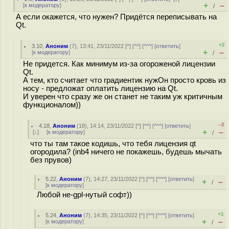
+
–
[
к модератору
]
/
А если окажется, что нужен? Придётся переписывать на
Qt.
+2
3.10
,
Аноним
(
7
), 13:41, 23/11/2022 [
^
] [
^^
] [
^^^
] [
ответить
]
+
–
[
к модератору
]
/
Не придется. Как минимум из-за огороженой лицензии
Qt.
А тем, кто считает что градиентик нужОн просто кровь из
носу - предложат оплатить лицензию на Qt.
И уверен что сразу же он станет не таким уж критичным
функционалом))
–2
4.18
,
Аноним
(
18
), 14:14, 23/11/2022 [
^
] [
^^
] [
^^^
] [
ответить
]
+
–
[
↓
] [
к модератору
]
/
что ты там такое кодишь, что тебя лицензия qt
огородила? (inb4 ничего не покажешь, будешь мычать
без прувов)
5.22
,
Аноним
(
7
), 14:27, 23/11/2022 [
^
] [
^^
] [
^^^
] [
ответить
]
+
–
/
[
к модератору
]
Любой не-gpl-нутый софт))
+1
5.24
,
Аноним
(
7
), 14:35, 23/11/2022 [
^
] [
^^
] [
^^^
] [
ответить
]
+
–
[
к модератору
]
/