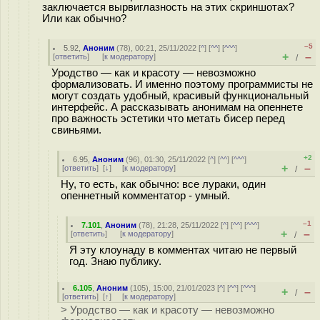
заключается вырвиглазность на этих скриншотах?
Или как обычно?
–5
5.92
,
Аноним
(
78
), 00:21, 25/11/2022 [
^
] [
^^
] [
^^^
]
+
–
[
ответить
]
[
к модератору
]
/
Уродство — как и красоту — невозможно
формализовать. И именно поэтому программисты не
могут создать удобный, красивый функциональный
интерфейс. А рассказывать анонимам на опеннете
про важность эстетики что метать бисер перед
свиньями.
+2
6.95
,
Аноним
(
96
), 01:30, 25/11/2022 [
^
] [
^^
] [
^^^
]
+
–
[
ответить
]
[
↓
] [
к модератору
]
/
Ну, то есть, как обычно: все лураки, один
опеннетный комментатор - умный.
–1
7.101
,
Аноним
(
78
), 21:28, 25/11/2022 [
^
] [
^^
] [
^^^
]
+
–
[
ответить
]
[
к модератору
]
/
Я эту клоунаду в комментах читаю не первый
год. Знаю публику.
6.105
,
Аноним
(
105
), 15:00, 21/01/2023 [
^
] [
^^
] [
^^^
]
+
–
/
[
ответить
]
[
↑
] [
к модератору
]
> Уродство — как и красоту — невозможно