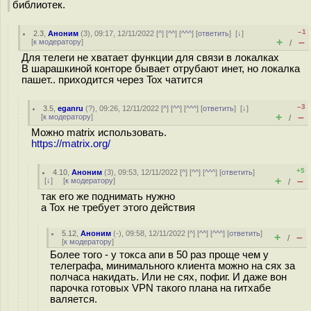
библиотек.
–1
2.3
,
Аноним
(
3
), 09:17, 12/11/2022 [
^
] [
^^
] [
^^^
] [
ответить
]
[
↓
]
+
–
[
к модератору
]
/
Для телеги не хватает функции для связи в локалках
В шарашкиной конторе бывает отрубают инет, но локалка
пашет.. приходится через Tox чатится
–3
3.5
,
eganru
(
?
), 09:26, 12/11/2022 [
^
] [
^^
] [
^^^
] [
ответить
]
[
↓
]
+
–
[
к модератору
]
/
Можно matrix использовать.
https://matrix.org/
+5
4.10
,
Аноним
(
3
), 09:53, 12/11/2022 [
^
] [
^^
] [
^^^
] [
ответить
]
+
–
[
↓
] [
к модератору
]
/
так его же поднимать нужно
а Tox не требует этого действия
5.12
,
Аноним
(
-
), 09:58, 12/11/2022 [
^
] [
^^
] [
^^^
] [
ответить
]
+
–
/
[
к модератору
]
Более того - у токса апи в 50 раз проще чем у
телеграфа, минимального клиента можно на сях за
полчаса накидать. Или не сях, пофиг. И даже вон
парочка готовых VPN такого плана на гитхабе
валяется.