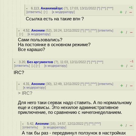
+1
6.113
,
Ананимайзус
(
?
), 17:03, 13/11/2022 [
^
] [
^^
] [
^^^
]
+
–
[
ответить
]
[
↑
] [
к модератору
]
/
Ссылка есть на такие впн ?
4.52
,
Аноним
(
52
), 16:24, 12/11/2022 [
^
] [
^^
] [
^^^
] [
ответить
]
+
–
/
[
↑
] [
к модератору
]
Сами пользовались?
На постоянке в основном режиме?
Все карашо?
–1
3.20
,
Без аргументов
(
?
), 11:03, 12/11/2022 [
^
] [
^^
] [
^^^
]
+
–
[
ответить
]
[
↓
] [
↑
] [
к модератору
]
/
IRC?
4.31
,
Аноним
(
30
), 12:49, 12/11/2022 [
^
] [
^^
] [
^^^
] [
ответить
]
+
–
/
[
к модератору
]
> IRC?
Для него таки сервак надо ставить. А по нормальному
еще и сервисы. Это нехилое административное
приключение, по сравнению с ничегонеделанием.
5.42
,
Аноним
(
16
), 14:57, 12/11/2022 [
^
] [
^^
] [
^^^
]
+
–
/
[
ответить
]
[
к модератору
]
А так бы раз - передвинул ползунок в настройках