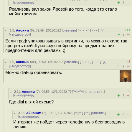
+
–
[
к модератору
]
/
Реализовывал закон Яровой до того, когда это стало
мейнстримом.
+11
1.8
,
Аноним
(
8
), 09:49, 12/11/2022 [
ответить
] [
﹢﹢﹢
] [
· · ·
]
[
↑
]
+
–
[
к модератору
]
/
Если траф упаковывывать в картинки, то можно нехило так
прогреть фейсбуковскую нейронку на предмет ваших
предпочтений для рекламы ;)
–2
1.9
,
burik666
(
ok
), 09:50, 12/11/2022 [
ответить
] [
﹢﹢﹢
] [
· · ·
]
[
↓
]
+
–
[
к модератору
]
/
Можно dial-up организовать.
–1
2.11
,
Аноним
(
7
), 09:53, 12/11/2022 [
^
] [
^^
] [
^^^
] [
ответить
]
[
↓
]
+
–
[
к модератору
]
/
Где dial в этой схеме?
3.15
,
Айноним
(
?
), 10:21, 12/11/2022 [
^
] [
^^
] [
^^^
] [
ответить
]
+
–
/
[
к модератору
]
Интернет же пойдет через телефонную беспроводную
линию.