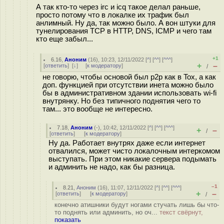
А так кто-то через irc и icq такое делал раньше,
просто потому что в локалке их трафик был
анлимный. Ну да, так можно было. А вон штуки для
тунелирования TCP в HTTP, DNS, ICMP и чего там
кто еще забыл...
+1
6.16
,
Аноним
(
16
), 10:23, 12/11/2022 [
^
] [
^^
] [
^^^
]
+
–
[
ответить
]
[
↓
] [
к модератору
]
/
не говорю, чтобы основой был p2p как в Tox, а как
доп. функцией при отсутствии инета можно было
бы в административном здании использовать wi-fi
внутрянку. Но без типичного поднятия чего то
там... это вообще не интересно.
7.18
,
Аноним
(
-
), 10:42, 12/11/2022 [
^
] [
^^
] [
^^^
]
+
–
/
[
ответить
]
[
к модератору
]
Ну да. Работает внутрях даже если интернет
отвалился, может чисто локалочным интеркомом
выступать. При этом никакие сервера подымать
и админить не надо, как бы разница.
–1
8.21
,
Аноним
(
16
), 11:07, 12/11/2022 [
^
] [
^^
] [
^^^
]
+
–
[
ответить
]
[
к модератору
]
/
конечно атишники будут ногами стучать лишь бы что-
то поднять или админить, но оч...
текст свёрнут,
показать