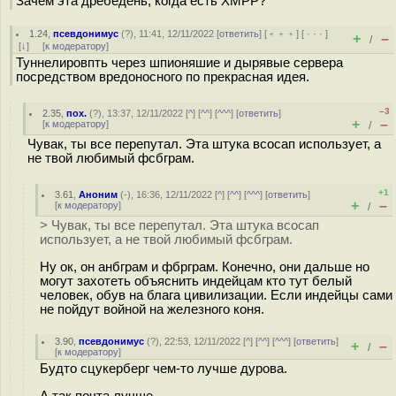
Зачем эта дребедень, когда есть XMPP?
1.24
,
псевдонимус
(
?
), 11:41, 12/11/2022 [
ответить
] [
﹢﹢﹢
] [
· · ·
]
+
–
/
[
↓
] [
к модератору
]
Туннелировпть через шпионяшие и дырявые сервера
посредством вредоносного по прекрасная идея.
–3
2.35
,
пох.
(
?
), 13:37, 12/11/2022 [
^
] [
^^
] [
^^^
] [
ответить
]
+
–
[
к модератору
]
/
Чувак, ты все перепутал. Эта штука всосап использует, а
не твой любимый фсбграм.
+1
3.61
,
Аноним
(
-
), 16:36, 12/11/2022 [
^
] [
^^
] [
^^^
] [
ответить
]
+
–
[
к модератору
]
/
> Чувак, ты все перепутал. Эта штука всосап
использует, а не твой любимый фсбграм.
Ну ок, он анбграм и фбрграм. Конечно, они дальше но
могут захотеть объяснить индейцам кто тут белый
человек, обув на блага цивилизации. Если индейцы сами
не пойдут войной на железного коня.
3.90
,
псевдонимус
(
?
), 22:53, 12/11/2022 [
^
] [
^^
] [
^^^
] [
ответить
]
+
–
/
[
к модератору
]
Будто сцукерберг чем-то лучше дурова.
А так почта лучше.