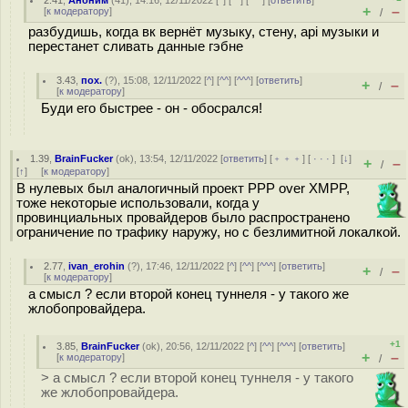
2.41
,
Аноним
(
41
), 14:16, 12/11/2022 [
^
] [
^^
] [
^^^
] [
ответить
]
+
–
[
к модератору
]
/
разбудишь, когда вк вернёт музыку, стену, api музыки и
перестанет сливать данные гэбне
3.43
,
пох.
(
?
), 15:08, 12/11/2022 [
^
] [
^^
] [
^^^
] [
ответить
]
+
–
/
[
к модератору
]
Буди его быстрее - он - обоcpaлся!
1.39
,
BrainFucker
(
ok
), 13:54, 12/11/2022 [
ответить
] [
﹢﹢﹢
] [
· · ·
]
[
↓
]
+
–
/
[
↑
] [
к модератору
]
В нулевых был аналогичный проект PPP over XMPP,
тоже некоторые использовали, когда у
провинциальных провайдеров было распространено
ограничение по трафику наружу, но с безлимитной локалкой.
2.77
,
ivan_erohin
(
?
), 17:46, 12/11/2022 [
^
] [
^^
] [
^^^
] [
ответить
]
+
–
/
[
к модератору
]
а смысл ? если второй конец туннеля - у такого же
жлобопровайдера.
+1
3.85
,
BrainFucker
(
ok
), 20:56, 12/11/2022 [
^
] [
^^
] [
^^^
] [
ответить
]
+
–
[
к модератору
]
/
> а смысл ? если второй конец туннеля - у такого
же жлобопровайдера.