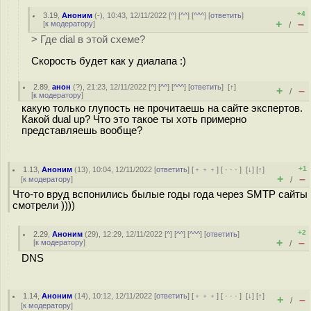
+4
3.19
,
Аноним
(
-
), 10:43, 12/11/2022 [
^
] [
^^
] [
^^^
] [
ответить
]
+
–
[
к модератору
]
/
> Где dial в этой схеме?
Скорость будет как у диалапа :)
2.89
,
анон
(
?
), 21:23, 12/11/2022 [
^
] [
^^
] [
^^^
] [
ответить
]
[
↑
]
+
–
/
[
к модератору
]
какую только глупость не прочитаешь на сайте экспертов.
Какой dual up? Что это такое ты хоть примерно
представляешь вообще?
+1
1.13
,
Аноним
(
13
), 10:04, 12/11/2022 [
ответить
] [
﹢﹢﹢
] [
· · ·
]
[
↓
] [
↑
]
+
–
[
к модератору
]
/
Что-то вруд вспонились былые годы года через SMTP сайты
смотрели ))))
+2
2.29
,
Аноним
(
29
), 12:29, 12/11/2022 [
^
] [
^^
] [
^^^
] [
ответить
]
+
–
[
к модератору
]
/
DNS
1.14
,
Аноним
(
14
), 10:12, 12/11/2022 [
ответить
] [
﹢﹢﹢
] [
· · ·
]
[
↓
] [
↑
]
+
–
/
[
к модератору
]