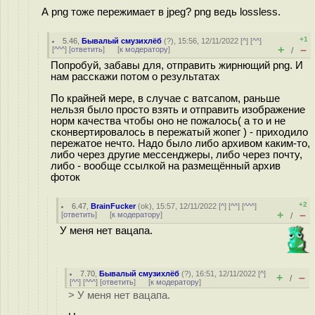
А png тоже пережимает в jpeg? png ведь lossless.
+1
5.46
,
Бывалый смузихлёб
(
?
), 15:56, 12/11/2022 [
^
] [
^^
]
+
–
[
^^^
] [
ответить
]
[
к модератору
]
/
Попробуй, забавы для, отправить жирнющий png. И
нам расскажи потом о результатах
По крайней мере, в случае с ватсапом, раньше
нельзя было просто взять и отправить изображение
норм качества чтобы оно не пожалось( а то и не
сконвертировалось в пережатый жопег ) - приходило
пережатое нечто. Надо было либо архивом каким-то,
либо через другие мессенджеры, либо через почту,
либо - вообще ссылкой на размещённый архив
фоток
+2
6.47
,
BrainFucker
(
ok
), 15:57, 12/11/2022 [
^
] [
^^
] [
^^^
]
+
–
[
ответить
]
[
к модератору
]
/
У меня нет вацапа.
7.70
,
Бывалый смузихлёб
(
?
), 16:51, 12/11/2022 [
^
]
+
–
/
[
^^
] [
^^^
] [
ответить
]
[
к модератору
]
> У меня нет вацапа.