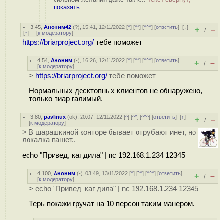
показать
3.45
,
Аноним42
(
?
), 15:41, 12/11/2022 [
^
] [
^^
] [
^^^
] [
ответить
]
[
↓
]
+
–
/
[
↑
] [
к модератору
]
https://briarproject.org/
тебе поможет
4.54
,
Аноним
(
-
), 16:26, 12/11/2022 [
^
] [
^^
] [
^^^
] [
ответить
]
+
–
/
[
к модератору
]
>
https://briarproject.org/
тебе поможет
Нормальных десктопных клиентов не обнаружено,
только пиар галимый.
3.80
,
pavlinux
(
ok
), 20:07, 12/11/2022 [
^
] [
^^
] [
^^^
] [
ответить
]
[
↑
]
+
–
/
[
к модератору
]
> В шарашкиной конторе бывает отрубают инет, но
локалка пашет..
echo "Привед, каг дила" | nc 192.168.1.234 12345
4.100
,
Аноним
(
-
), 03:49, 13/11/2022 [
^
] [
^^
] [
^^^
] [
ответить
]
+
–
/
[
к модератору
]
> echo "Привед, каг дила" | nc 192.168.1.234 12345
Терь покажи гручат на 10 персон таким манером.