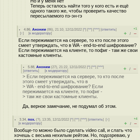
Но и у меня нет
Теперь осталось найти того у кого есть и ещё
одного такого же, чтобы проверить качество
пересылаемого пэ-эн-гэ
+1
4.86
,
Аноним
(
86
), 21:10, 12/11/2022 [
^
] [
^^
] [
^^^
] [
ответить
]
+
–
[
↑
] [
к модератору
]
/
Если пережимается на сервере, то кто после этого
смеет утверждать, что в WA - end-to-end шифрование?
Если пережимается на клиенте, то пофиг - там же свои
кастомные клиенты.
5.88
,
Аноним
(
27
), 21:22, 12/11/2022 [
^
] [
^^
] [
^^^
]
+
–
/
[
ответить
]
[
к модератору
]
> Если пережимается на сервере, то кто после
этого смеет утверждать, что в
> WA - end-to-end шифрование? Если
пережимается на клиенте, то пофиг -
> там же свои кастомные клиенты.
Да, верное замечание, не подумал об этом.
+4
3.34
,
пох.
(
?
), 13:35, 12/11/2022 [
^
] [
^^
] [
^^^
] [
ответить
]
[
↑
]
+
–
[
к модератору
]
/
Вообще-то можно было сделать video call, и слать что
хочешь с весьма нехилым рейтом. Но, подозреваю, у