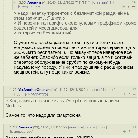
+1
3.65
,
Аноним
(
-
), 16:43, 12/11/2022 [
^
] [
^^
] [
^^^
] [
ответить
]
[
↑
]
+
–
[
к модератору
]
/
> надо качалку торрентов с безлимитной раздачей на
этом запилить. Ящитаю
> И перейти на тариф с околонулевым траффиком кроме
соцсетей и месенджеров, для
> которых он безлимитный
С учетом способа работы этой штуки и того что это
ноджыэс сможешь посмотреть аж полторы серии в год в
360P. Зато бесплатно! :). Но аккаунт тебе наверное все
же забанят. Спасибо если только вацап, а то и сотовый
оператор обслуживание срубит по какому-нибудь
надуманому поводу. У них и так душняк с расширением
мощностей, а тут еще качки всякие.
+2
1.22
,
YetAnotherOnanym
(
ok
), 11:17, 12/11/2022 [
ответить
] [
﹢﹢﹢
]
+
–
[
· · ·
]
[
↑
] [
к модератору
]
/
> Код написан на языке JavaScript с использованием
Node.js
Самое то, что надо для смартфона.
+1
1.23
,
Аноним
(
23
), 11:21, 12/11/2022 [
ответить
] [
﹢﹢﹢
] [
· · ·
]
+
–
[
к модератору
]
/