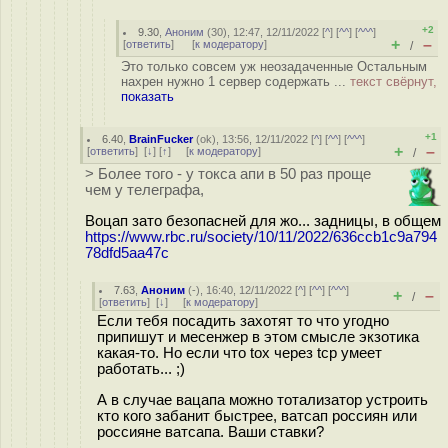
+2
9.30
,
Аноним
(
30
), 12:47, 12/11/2022 [
^
] [
^^
] [
^^^
]
+
–
[
ответить
]
[
к модератору
]
/
Это только совсем уж неозадаченные Остальным
нахрен нужно 1 сервер содержать ...
текст свёрнут,
показать
+1
6.40
,
BrainFucker
(
ok
), 13:56, 12/11/2022 [
^
] [
^^
] [
^^^
]
+
–
[
ответить
]
[
↓
] [
↑
] [
к модератору
]
/
> Более того - у токса апи в 50 раз проще
чем у телеграфа,
Воцап зато безопасней для жо... задницы, в общем
https://www.rbc.ru/society/10/11/2022/636ccb1c9a794
78dfd5aa47c
7.63
,
Аноним
(
-
), 16:40, 12/11/2022 [
^
] [
^^
] [
^^^
]
+
–
/
[
ответить
]
[
↓
] [
к модератору
]
Если тебя посадить захотят то что угодно
припишут и месенжер в этом смысле экзотика
какая-то. Но если что tox через tcp умеет
работать... ;)
А в случае вацапа можно тотализатор устроить
кто кого забанит быстрее, ватсап россиян или
россияне ватсапа. Ваши ставки?