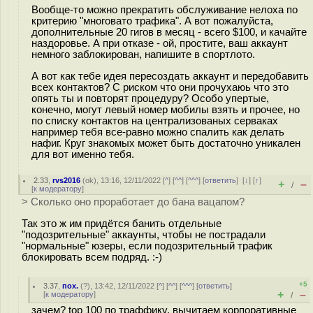
Вообще-то можно прекратить обслуживание нелоха по
критерию "многовато трафика". А вот пожалуйста,
дополнительные 20 гигов в месяц - всего $100, и качайте
наздоровье. А при отказе - ой, простите, ваш аккаунт
немного заблокирован, напишите в спортлото.
А вот как тебе идея пересоздать аккаунт и передобавить
всех контактов? С риском что они прочухаюь что это
опять ты и повторят процедуру? Особо упертые,
конечно, могут левый номер мобилы взять и прочее, но
по списку контактов на централизованых серваках
например тебя все-равно можно спалить как делать
нафиг. Круг знакомых может быть достаточно уникален
для вот именно тебя.
2.33
,
rvs2016
(
ok
), 13:16, 12/11/2022 [
^
] [
^^
] [
^^^
] [
ответить
]
[
↓
] [
↑
]
+
–
/
[
к модератору
]
> Сколько оно проработает до бана вацапом?
Так это ж им придётся банить отдельные
"подозрительные" аккаунты, чтобы не пострадали
"нормальные" юзеры, если подозрительный трафик
блокировать всем подряд. :-)
+5
3.37
,
пох.
(
?
), 13:42, 12/11/2022 [
^
] [
^^
] [
^^^
] [
ответить
]
+
–
[
к модератору
]
/
зачем? top 100 по траффику, вычитаем корпоративные