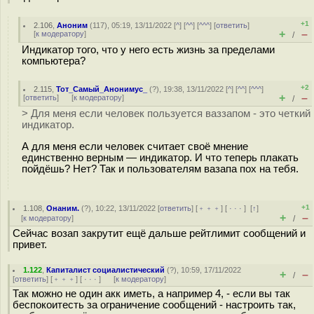
+1
2.106
,
Аноним
(
117
), 05:19, 13/11/2022 [
^
] [
^^
] [
^^^
] [
ответить
]
+
–
[
к модератору
]
/
Индикатор того, что у него есть жизнь за пределами
компьютера?
+2
2.115
,
Тот_Самый_Анонимус_
(
?
), 19:38, 13/11/2022 [
^
] [
^^
] [
^^^
]
+
–
[
ответить
]
[
к модератору
]
/
> Для меня если человек пользуется ваззапом - это четкий
индикатор.
А для меня если человек считает своё мнение
единственно верным — индикатор. И что теперь плакать
пойдёшь? Нет? Так и пользователям вазапа пох на тебя.
+1
1.108
,
Онаним.
(
?
), 10:22, 13/11/2022 [
ответить
] [
﹢﹢﹢
] [
· · ·
]
[
↑
]
+
–
[
к модератору
]
/
Сейчас возап закрутит ещё дальше рейтлимит сообщений и
привет.
1.122
,
Капиталист социалистический
(
?
), 10:59, 17/11/2022
+
–
/
[
ответить
] [
﹢﹢﹢
] [
· · ·
]
[
к модератору
]
Так можно не один акк иметь, а например 4, - если вы так
беспокоитесть за ограничение сообщений - настроить так,