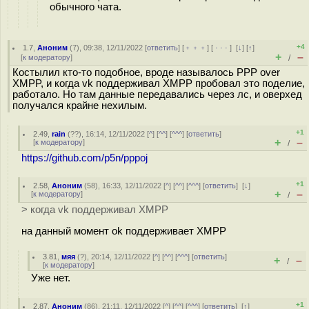
обычного чата.
+4
1.7
,
Аноним
(
7
), 09:38, 12/11/2022 [
ответить
] [
﹢﹢﹢
] [
· · ·
]
[
↓
] [
↑
]
+
–
[
к модератору
]
/
Костылил кто-то подобное, вроде называлось PPP over
XMPP, и когда vk поддерживал XMPP пробовал это поделие,
работало. Но там данные передавались через лс, и оверхед
получался крайне нехилым.
+1
2.49
,
rain
(
??
), 16:14, 12/11/2022 [
^
] [
^^
] [
^^^
] [
ответить
]
+
–
[
к модератору
]
/
https://github.com/p5n/pppoj
+1
2.58
,
Аноним
(
58
), 16:33, 12/11/2022 [
^
] [
^^
] [
^^^
] [
ответить
]
[
↓
]
+
–
[
к модератору
]
/
> когда vk поддерживал XMPP
на данный момент ok поддерживает XMPP
3.81
,
мяя
(
?
), 20:14, 12/11/2022 [
^
] [
^^
] [
^^^
] [
ответить
]
+
–
/
[
к модератору
]
Уже нет.
+1
2.87
,
Аноним
(
86
), 21:11, 12/11/2022 [
^
] [
^^
] [
^^^
] [
ответить
]
[
↑
]