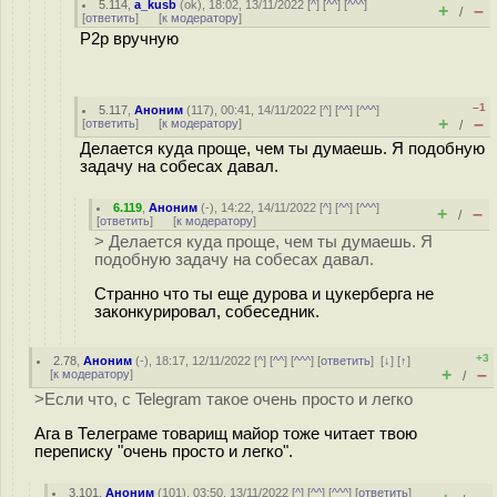
5.114
,
a_kusb
(
ok
), 18:02, 13/11/2022 [
^
] [
^^
] [
^^^
]
+
–
/
[
ответить
]
[
к модератору
]
P2p вручную
–1
5.117
,
Аноним
(
117
), 00:41, 14/11/2022 [
^
] [
^^
] [
^^^
]
+
–
[
ответить
]
[
к модератору
]
/
Делается куда проще, чем ты думаешь. Я подобную
задачу на собесах давал.
6.119
,
Аноним
(
-
), 14:22, 14/11/2022 [
^
] [
^^
] [
^^^
]
+
–
/
[
ответить
]
[
к модератору
]
> Делается куда проще, чем ты думаешь. Я
подобную задачу на собесах давал.
Странно что ты еще дурова и цукерберга не
законкурировал, собеседник.
+3
2.78
,
Аноним
(
-
), 18:17, 12/11/2022 [
^
] [
^^
] [
^^^
] [
ответить
]
[
↓
] [
↑
]
+
–
[
к модератору
]
/
>Если что, с Telegram такое очень просто и легко
Ага в Телеграме товарищ майор тоже читает твою
переписку "очень просто и легко".
3.101
,
Аноним
(
101
), 03:50, 13/11/2022 [
^
] [
^^
] [
^^^
] [
ответить
]