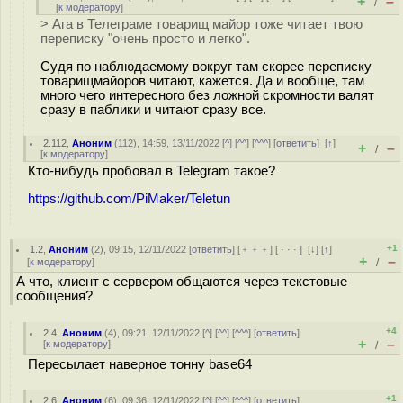
+
–
/
[
к модератору
]
> Ага в Телеграме товарищ майор тоже читает твою
переписку "очень просто и легко".
Судя по наблюдаемому вокруг там скорее переписку
товарищмайоров читают, кажется. Да и вообще, там
много чего интересного без ложной скромности валят
сразу в паблики и читают сразу все.
2.112
,
Аноним
(
112
), 14:59, 13/11/2022 [
^
] [
^^
] [
^^^
] [
ответить
]
[
↑
]
+
–
/
[
к модератору
]
Кто-нибудь пробовал в Telegram такое?
https://github.com/PiMaker/Teletun
+1
1.2
,
Аноним
(
2
), 09:15, 12/11/2022 [
ответить
] [
﹢﹢﹢
] [
· · ·
]
[
↓
] [
↑
]
+
–
[
к модератору
]
/
А что, клиент с сервером общаются через текстовые
сообщения?
+4
2.4
,
Аноним
(
4
), 09:21, 12/11/2022 [
^
] [
^^
] [
^^^
] [
ответить
]
+
–
[
к модератору
]
/
Пересылает наверное тонну base64
+1
2.6
,
Аноним
(
6
), 09:36, 12/11/2022 [
^
] [
^^
] [
^^^
] [
ответить
]