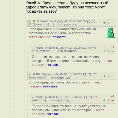
Какой-то бред, а если я буду на неизвестный
адрес слать /dev/random, то они тоже могут
посадить за это?
8.83
,
BrainFucker
(
ok
), 20:33, 12/11/2022 [
^
] [
^^
]
+
–
/
[
^^^
] [
ответить
]
[
↓
] [
к модератору
]
Этот факт всё объясняет https www rbc ru
rbcfreenews 6220f3049a7947c2ceca7f9e ...
текст свёрнут,
показать
–1
9.103
,
Аноним
(
103
), 04:02, 13/11/2022 [
^
] [
^^
]
+
–
[
^^^
] [
ответить
]
[
к модератору
]
/
Опять же, шансы сесть за токс, особенно
прикрытый чем-то типа shadowsocks его д...
текст
свёрнут,
показать
8.107
,
Онаним.
(
?
), 10:20, 13/11/2022 [
^
] [
^^
] [
^^^
]
+
–
/
[
ответить
]
[
↑
] [
к модератору
]
Это не бред, это хуже Это эта страна ...
текст
свёрнут,
показать
–1
9.109
,
Аноним
(
-
), 11:33, 13/11/2022 [
^
] [
^^
] [
^^^
]
+
–
[
ответить
]
[
к модератору
]
/
То ли еще будет, то ли еще будет уважаемые
пассажиры, извините но самолет раз...
текст
свёрнут,
показать