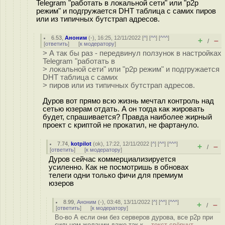
Telegram "работать в локальной сети" или "p2p
режим" и подгружается DHT таблица с самих пиров
или из типичных бутстрап адресов.
6.53
,
Аноним
(
-
), 16:25, 12/11/2022 [
^
] [
^^
] [
^^^
]
+
–
/
[
ответить
]
[
к модератору
]
> А так бы раз - передвинул ползунок в настройках
Telegram "работать в
> локальной сети" или "p2p режим" и подгружается
DHT таблица с самих
> пиров или из типичных бутстрап адресов.
Дуров вот прямо всю жизнь мечтал контроль над
сетью юзерам отдать. А он тогда как жировать
будет, спрашивается? Правда наиболее жирный
проект с криптой не прокатил, не фартануло.
7.74
,
kotpilot
(
ok
), 17:22, 12/11/2022 [
^
] [
^^
] [
^^^
]
+
–
/
[
ответить
]
[
к модератору
]
Дуров сейчас коммерциализируется
усиленно. Как не посмотришь в обновах
телеги одни только фичи для премиум
юзеров
8.99
,
Аноним
(
-
), 03:48, 13/11/2022 [
^
] [
^^
] [
^^^
]
+
–
/
[
ответить
]
[
к модератору
]
Во-во А если они без серверов дурова, все p2p при
сильном желании даже так к...
текст свёрнут,