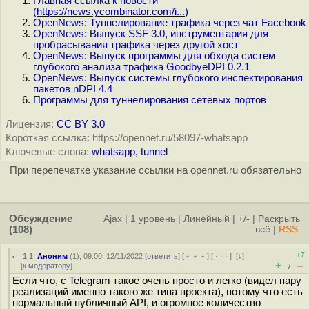
Главная ссылка к новости
(
https://news.ycombinator.com/i...
)
OpenNews: Туннелирование трафика через чат Facebook
OpenNews: Выпуск SSF 3.0, инструментария для
пробрасывания трафика через другой хост
OpenNews: Выпуск программы для обхода систем
глубокого анализа трафика GoodbyeDPI 0.2.1
OpenNews: Выпуск системы глубокого инспектирования
пакетов nDPI 4.4
Программы для туннелирования сетевых портов
Лицензия:
CC BY 3.0
Короткая ссылка: https://opennet.ru/58097-whatsapp
Ключевые слова:
whatsapp
,
tunnel
При перепечатке указание ссылки на opennet.ru обязательно
Обсуждение
Ajax
|
1 уровень
|
Линейный
|
+/-
|
Раскрыть
(108)
всё
|
RSS
+7
1.1
,
Аноним
(
1
), 09:00, 12/11/2022 [
ответить
] [
﹢﹢﹢
] [
· · ·
]
[
↓
]
+
–
[
к модератору
]
/
Если что, с Telegram такое очень просто и легко (видел пару
реализаций именно такого же типа проекта), потому что есть
нормальный публичный API, и огромное количество