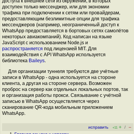
доступа к внешней сети из окружений, в которых
доступен только мессенджер, или для экономии
трафика при подключении к сетям или провайдерам,
предоставляющим безлимитные опции для трафика
мессенджеров (например, неограниченный доступ к
WhatsApp предоставляется в бортовых сетях самолётов
некоторых авиакомпаний). Код написан на языке
JavaScript с использованием Node.js и
распространяется
под лицензией MIT. Для
взаимодействия с API WhatsApp используется
библиотека
Baileys
.
Для организации туннеля требуются две учётные
записи в WhatsApp - одна используется на стороне
клиента, а другая на стороне сервера. Возможен
проброс на сервер как отдельных локальных портов, так
и организация работы прокси. Связывание с учётной
записью в WhatsApp осуществляется через
сканирование QR-кода мобильным приложением
WhatsApp.
+
–
исправить
/
+11