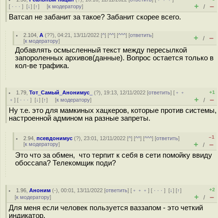
+
–
[
· · ·
]
[
↓
] [
↑
] [
к модератору
]
/
Ватсап не забанит за такое? Забанит скорее всего.
2.104
,
А
(
??
), 04:21, 13/11/2022 [
^
] [
^^
] [
^^^
] [
ответить
]
+
–
/
[
к модератору
]
Добавлять осмысленный текст между пересылкой
запороленных архивов(данные). Вопрос остается только в
кол-ве трафика.
1.79
,
Тот_Самый_Анонимус_
(
?
), 19:13, 12/11/2022 [
ответить
] [
﹢﹢
+1
+
–
﹢
] [
· · ·
]
[
↓
] [
↑
] [
к модератору
]
/
Ну т.е. это для мамкиных хацкеров, которые против системы,
настроенной админом на разные запреты.
–1
2.94
,
псевдонимус
(
?
), 23:01, 12/11/2022 [
^
] [
^^
] [
^^^
] [
ответить
]
+
–
[
к модератору
]
/
Это что за обмен, что терпит к себя в сети помойку ввиду
обоссапа? Телекомщик поди?
+2
1.96
,
Аноним
(
-
), 00:01, 13/11/2022 [
ответить
] [
﹢﹢﹢
] [
· · ·
]
[
↓
] [
↑
]
+
–
[
к модератору
]
/
Для меня если человек пользуется ваззапом - это четкий
индикатор.