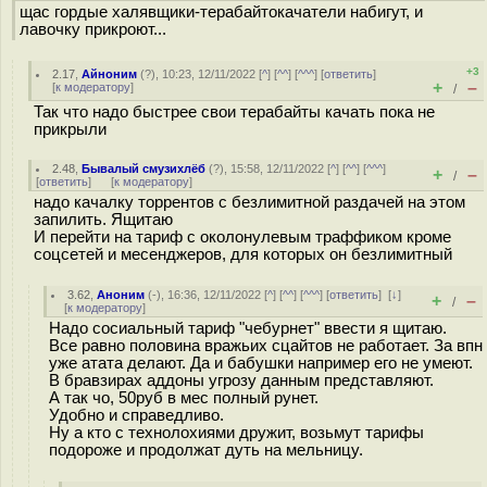
щас гордые халявщики-терабайтокачатели набигут, и
лавочку прикроют...
+3
2.17
,
Айноним
(
?
), 10:23, 12/11/2022 [
^
] [
^^
] [
^^^
] [
ответить
]
+
–
[
к модератору
]
/
Так что надо быстрее свои терабайты качать пока не
прикрыли
2.48
,
Бывалый смузихлёб
(
?
), 15:58, 12/11/2022 [
^
] [
^^
] [
^^^
]
+
–
/
[
ответить
]
[
к модератору
]
надо качалку торрентов с безлимитной раздачей на этом
запилить. Ящитаю
И перейти на тариф с околонулевым траффиком кроме
соцсетей и месенджеров, для которых он безлимитный
3.62
,
Аноним
(
-
), 16:36, 12/11/2022 [
^
] [
^^
] [
^^^
] [
ответить
]
[
↓
]
+
–
/
[
к модератору
]
Надо сосиальный тариф "чебурнет" ввести я щитаю.
Все равно половина вражьих сцайтов не работает. За впн
уже атата делают. Да и бабушки например его не умеют.
В бравзирах аддоны угрозу данным представляют.
А так чо, 50руб в мес полный рунет.
Удобно и справедливо.
Ну а кто с технолохиями дружит, возьмут тарифы
подороже и продолжат дуть на мельницу.