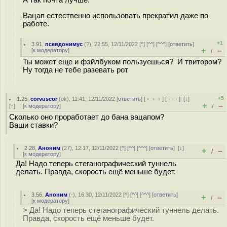
Вацап естественно использовать прекратил даже по
работе.
+1
3.91
,
псевдонимус
(
?
), 22:55, 12/11/2022 [
^
] [
^^
] [
^^^
] [
ответить
]
+
–
[
к модератору
]
/
Ты может еще и фэйлбуком пользуешься? И твитором?
Ну тогда не тебе разевать рот
+5
1.25
,
corvuscor
(
ok
), 11:41, 12/11/2022 [
ответить
] [
﹢﹢﹢
] [
· · ·
]
[
↓
]
+
–
[
↑
] [
к модератору
]
/
Сколько оно проработает до бана вацапом?
Ваши ставки?
2.28
,
Аноним
(
27
), 12:17, 12/11/2022 [
^
] [
^^
] [
^^^
] [
ответить
]
[
↓
]
+
–
/
[
к модератору
]
Да! Надо теперь стеганографический туннель
делать. Правда, скорость ещё меньше будет.
3.56
,
Аноним
(
-
), 16:30, 12/11/2022 [
^
] [
^^
] [
^^^
] [
ответить
]
+
–
/
[
к модератору
]
> Да! Надо теперь стеганографический туннель делать.
Правда, скорость ещё меньше будет.