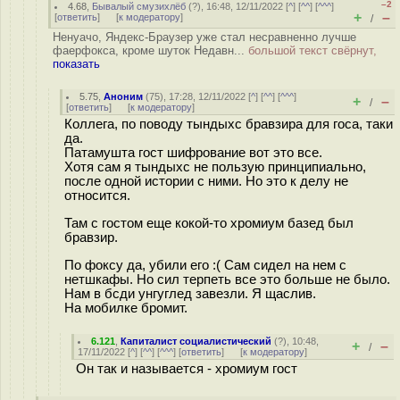
–2
4.68
,
Бывалый смузихлёб
(
?
), 16:48, 12/11/2022 [
^
] [
^^
] [
^^^
]
+
–
[
ответить
]
[
к модератору
]
/
Ненуачо, Яндекс-Браузер уже стал несравненно лучше
фаерфокса, кроме шуток Недавн...
большой текст свёрнут,
показать
5.75
,
Аноним
(
75
), 17:28, 12/11/2022 [
^
] [
^^
] [
^^^
]
+
–
/
[
ответить
]
[
к модератору
]
Коллега, по поводу тындыхс бравзира для госа, таки
да.
Патамушта гост шифрование вот это все.
Хотя сам я тындыхс не пользую принципиально,
после одной истории с ними. Но это к делу не
относится.
Там с гостом еще кокой-то хромиум базед был
бравзир.
По фоксу да, убили его :( Сам сидел на нем с
нетшкафы. Но сил терпеть все это больше не было.
Нам в бсди унгуглед завезли. Я щаслив.
На мобилке бромит.
6.121
,
Капиталист социалистический
(
?
), 10:48,
+
–
/
17/11/2022 [
^
] [
^^
] [
^^^
] [
ответить
]
[
к модератору
]
Он так и называется - хромиум гост