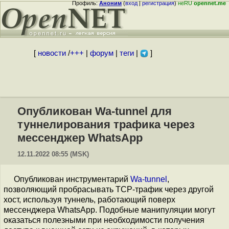
Профиль:
Аноним
(
вход
|
регистрация
)
неRU
opennet.me
[
новости
/
+++
|
форум
|
теги
|
]
Опубликован Wa-tunnel для
туннелирования трафика через
мессенджер WhatsApp
12.11.2022 08:55 (MSK)
Опубликован инструментарий
Wa-tunnel
,
позволяющий пробрасывать TCP-трафик через другой
хост, используя туннель, работающий поверх
мессенджера WhatsApp. Подобные манипуляции могут
оказаться полезными при необходимости получения