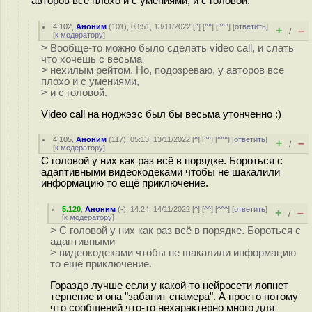
авторов все плохо и с умениями, и с головой.
4.102
,
Аноним
(
101
), 03:51, 13/11/2022 [
^
] [
^^
] [
^^^
] [
ответить
]
+
–
/
[
к модератору
]
> Вообще-то можно было сделать video call, и слать
что хочешь с весьма
> нехилым рейтом. Но, подозреваю, у авторов все
плохо и с умениями,
> и с головой.
Video call на ноджээс был бы весьма утонченно :)
4.105
,
Аноним
(
117
), 05:13, 13/11/2022 [
^
] [
^^
] [
^^^
] [
ответить
]
+
–
/
[
к модератору
]
С головой у них как раз всё в порядке. Бороться с
адаптивными видеокодеками чтобы не шакалили
информацию то ещё приключение.
5.120
,
Аноним
(
-
), 14:24, 14/11/2022 [
^
] [
^^
] [
^^^
] [
ответить
]
+
–
/
[
к модератору
]
> С головой у них как раз всё в порядке. Бороться с
адаптивными
> видеокодеками чтобы не шакалили информацию
то ещё приключение.
Гораздо лучше если у какой-то нейросети лопнет
терпение и она "забанит спамера". А просто потому
что сообщений что-то нехарактерно много для