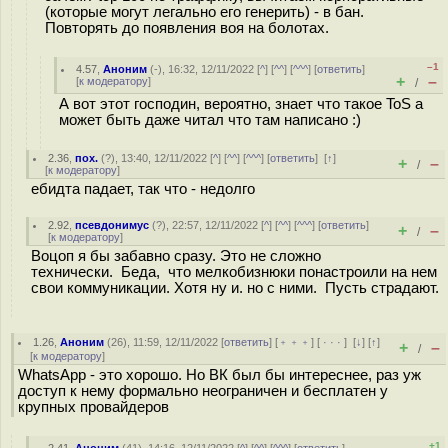
(которые могут легально его генерить) - в бан.
Повторять до появления воя на болотах.
–1
4.57
,
Аноним
(
-
), 16:32, 12/11/2022 [
^
] [
^^
] [
^^^
] [
ответить
]
+
–
[
к модератору
]
/
А вот этот господин, вероятно, знает что такое ToS а
может быть даже читал что там написано :)
2.36
,
пох.
(
?
), 13:40, 12/11/2022 [
^
] [
^^
] [
^^^
] [
ответить
]
[
↑
]
+
–
/
[
к модератору
]
ебидта падает, так что - недолго
2.92
,
псевдонимус
(
?
), 22:57, 12/11/2022 [
^
] [
^^
] [
^^^
] [
ответить
]
+
–
/
[
к модератору
]
Воцоп я бы забавно сразу. Это не сложно
технически. Беда, что мелкобизнюки понастроили на нем
свои коммуникации. Хотя ну и. но с ними. Пусть страдают.
1.26
,
Аноним
(
26
), 11:59, 12/11/2022 [
ответить
] [
﹢﹢﹢
] [
· · ·
]
[
↓
] [
↑
]
+
–
/
[
к модератору
]
WhatsApp - это хорошо. Но ВК был бы интереснее, раз уж
доступ к нему формально неограничен и бесплатен у
крупных провайдеров
+1