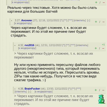
+
–
[
к модератору
]
/
Реально через текстовые. Хотя можно бы было слать
картинки для больших батчей
3.27
,
Аноним
(
27
), 12:16, 12/11/2022 [
^
] [
^^
] [
^^^
] [
ответить
]
[
↓
]
+
–
/
[
к модератору
]
Через картинки будет сложнее, т. к. всосап их
пережимает. И по этой же причине пинг будет
страдать.
+1
4.32
,
rvs2016
(
ok
), 12:51, 12/11/2022 [
^
] [
^^
] [
^^^
] [
ответить
]
+
–
[
к модератору
]
/
> Через картинки будет сложнее, т. к. всосап их
пережимает
Ну или нужно применять пересылку файлов любого
другого (некартиночного) типа, который пережимать
нельзя, чтобы не испорить их. Пересылать архивы.
ZIPы там какие-нибудь. Получится в чистом виде
сжатие трафика. :-)
4.38
,
BrainFucker
(
ok
), 13:50, 12/11/2022 [
^
] [
^^
] [
^^^
]
+
–
/
[
ответить
]
[
↓
] [
к модератору
]
> Через картинки будет сложнее, т. к. всосап их
пережимает. И по этой же причине пинг будет
страдать.