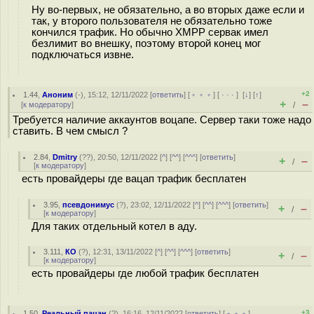
Ну во-первых, не обязательно, а во вторых даже если и
так, у второго пользователя не обязательно тоже
кончился трафик. Но обычно XMPP сервак имел
безлимит во внешку, поэтому второй конец мог
подключаться извне.
+2
1.44
,
Аноним
(
-
), 15:12, 12/11/2022 [
ответить
] [
﹢﹢﹢
] [
· · ·
]
[
↓
] [
↑
]
+
–
[
к модератору
]
/
Требуется наличие аккаунтов воцапе. Сервер таки тоже надо
ставить. В чем смысл ?
2.84
,
Dmitry
(
??
), 20:50, 12/11/2022 [
^
] [
^^
] [
^^^
] [
ответить
]
+
–
/
[
к модератору
]
есть провайдеры где вацап трафик бесплатен
3.95
,
псевдонимус
(
?
), 23:02, 12/11/2022 [
^
] [
^^
] [
^^^
] [
ответить
]
+
–
/
[
к модератору
]
Для таких отдельный котел в аду.
3.111
,
КО
(
?
), 12:31, 13/11/2022 [
^
] [
^^
] [
^^^
] [
ответить
]
+
–
/
[
к модератору
]
есть провайдеры где любой трафик бесплатен
+3
1.50
,
Реальный пацан
(
?
), 16:16, 12/11/2022 [
ответить
] [
﹢﹢﹢
]