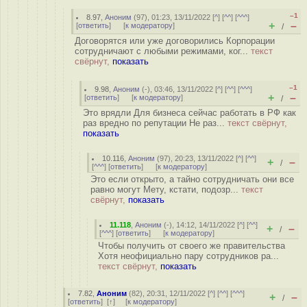
–1
8.97
,
Аноним
(
97
), 01:23, 13/11/2022 [
^
] [
^^
] [
^^^
]
+
–
[
ответить
]
[
к модератору
]
/
Договорятся или уже договорились Корпорации
сотрудничают с любыми режимами, ког...
текст
свёрнут,
показать
–1
9.98
,
Аноним
(
-
), 03:46, 13/11/2022 [
^
] [
^^
] [
^^^
]
+
–
[
ответить
]
[
к модератору
]
/
Это врядли Для бизнеса сейчас работать в РФ как
раз вредно по репутации Не раз...
текст свёрнут,
показать
10.116
,
Аноним
(
97
), 20:23, 13/11/2022 [
^
] [
^^
]
+
–
/
[
^^^
] [
ответить
]
[
к модератору
]
Это если открыто, а тайно сотрудничать они все
равно могут Мету, кстати, подозр...
текст
свёрнут,
показать
11.118
,
Аноним
(
-
), 14:12, 14/11/2022 [
^
] [
^^
]
+
–
/
[
^^^
] [
ответить
]
[
к модератору
]
Чтобы получить от своего же правительства
Хотя неофициально пару сотрудников ра...
текст свёрнут,
показать
7.82
,
Аноним
(
82
), 20:31, 12/11/2022 [
^
] [
^^
] [
^^^
]
+
–
/
[
ответить
]
[
↑
] [
к модератору
]