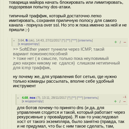
товарища майора начать блокировать или лимитировать,
подозревая попытку dos-атаки.
типичный траффик, который достаточно легко
имитировать, сохраняя приличную полосу для самого
канала - порнуха over ssl. Но это ж пока именно за ней и не
пришли ;-)
3.64
,
fi
(
ok
), 14:43, 27/11/2017 [
^
] [
^^
] [
^^^
] [
ответить
]
+
–
/
[
к модератору
]
>> SoftEther умеет туннели через ICMP, такой
вариант пожизнеспособней
> тоже нет ( в смысле, только пока неуловимый
джо нахрен никому не сдался) слишком нетипичный
для icmp траффик,
ну почему же, для управления бот сетью, где нужно
только команды рассылать, вполне себе удобный
инструмент
–1
4.68
,
пох
(
?
), 13:11, 28/11/2017 [
^
] [
^^
] [
^^^
] [
ответить
]
+
–
[
к модератору
]
/
для ботов почему-то принято dns (и да, для
управления сгодится и такой, который работает через
рекурсивные у провайдера). Я как-то унаследовал
хост от такого экземпляра, было занятно (правда, так
и не придумал, что бы с ним такое сделать, там,