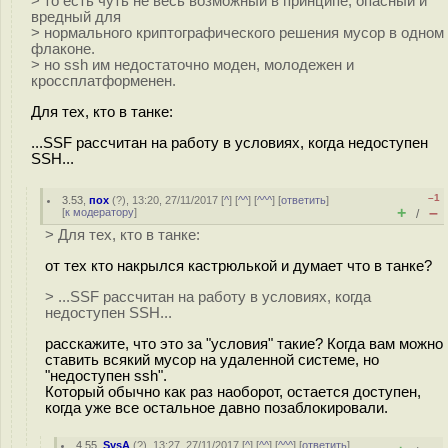
> то есть чуть не весь возможный в принципе, опасный и
вредный для
> нормального криптографического решения мусор в одном
флаконе.
> но ssh им недостаточно моден, молодежен и
кроссплатформенен.
Для тех, кто в танке:
...SSF рассчитан на работу в условиях, когда недоступен
SSH...
–1
3.53
,
пох
(
?
), 13:20, 27/11/2017 [
^
] [
^^
] [
^^^
] [
ответить
]
+
–
[
к модератору
]
/
> Для тех, кто в танке:
от тех кто накрылся кастрюлькой и думает что в танке?
> ...SSF рассчитан на работу в условиях, когда
недоступен SSH...
расскажите, что это за "условия" такие? Когда вам можно
ставить всякий мусор на удаленной системе, но
"недоступен ssh".
Который обычно как раз наоборот, остается доступен,
когда уже все остальное давно позаблокировали.
4.55
,
SysA
(
?
), 13:27, 27/11/2017 [
^
] [
^^
] [
^^^
] [
ответить
]