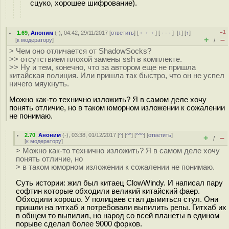
сцуко, хорошее шифрование).
–1
1.69
,
Аноним
(
-
), 04:42, 29/11/2017 [
ответить
] [
﹢﹢﹢
] [
· · ·
]
[
↓
] [
↑
]
+
–
[
к модератору
]
/
> Чем оно отличается от ShadowSocks?
>> отсутствием плохой замены ssh в комплекте.
>> Ну и тем, конечно, что за автором еще не пришла
китайская полиция. Или пришла так быстро, что он не успел
ничего мяукнуть.
Можно как-то технично изложить? Я в самом деле хочу
понять отличие, но в таком юморном изложении к сожалении
не понимаю.
2.70
,
Аноним
(
-
), 03:38, 01/12/2017 [
^
] [
^^
] [
^^^
] [
ответить
]
+
–
/
[
к модератору
]
> Можно как-то технично изложить? Я в самом деле хочу
понять отличие, но
> в таком юморном изложении к сожалении не понимаю.
Суть истории: жил был китаец ClowWindy. И написал пару
софтин которые обходили великий китайский фаер.
Обходили хорошо. У полицаев стал дымиться стул. Они
пришли на гитхаб и потребовали выпилить репы. Гитхаб их
в общем то выпилил, но народ со всей планеты в едином
порыве сделал более 9000 форков.