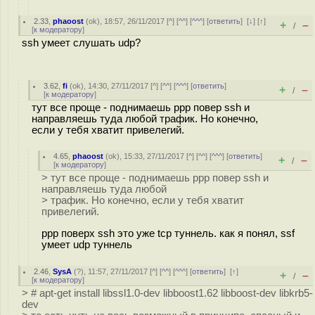
2.33
,
phaoost
(
ok
), 18:57, 26/11/2017 [
^
] [
^^
] [
^^^
] [
ответить
]
[
↓
] [
↑
]
+
–
/
[
к модератору
]
ssh умеет слушать udp?
3.62
,
fi
(
ok
), 14:30, 27/11/2017 [
^
] [
^^
] [
^^^
] [
ответить
]
+
–
/
[
к модератору
]
тут все проще - поднимаешь ppp повер ssh и
направляешь туда любой трафик. Но конечно,
если у тебя хватит привелегий.
4.65
,
phaoost
(
ok
), 15:33, 27/11/2017 [
^
] [
^^
] [
^^^
] [
ответить
]
+
–
/
[
к модератору
]
> тут все проще - поднимаешь ppp повер ssh и
направляешь туда любой
> трафик. Но конечно, если у тебя хватит
привелегий.
ppp поверх ssh это уже tcp туннель. как я понял, ssf
умеет udp туннель
2.46
,
SysA
(
?
), 11:57, 27/11/2017 [
^
] [
^^
] [
^^^
] [
ответить
]
[
↑
]
+
–
/
[
к модератору
]
> # apt-get install libssl1.0-dev libboost1.62 libboost-dev libkrb5-
dev