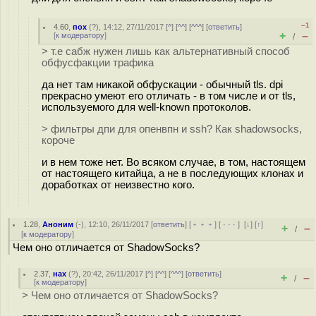
–1
4.60
,
пох
(
?
), 14:12, 27/11/2017 [
^
] [
^^
] [
^^^
] [
ответить
]
+
–
[
к модератору
]
/
> т.е сабж нужен лишь как альтернативный способ
обфусфакции трафика
да нет там никакой обфускации - обычный tls. dpi
прекрасно умеют его отличать - в том числе и от tls,
используемого для well-known протоколов.
> фильтры дпи для опенвпн и ssh? Как shadowsocks,
короче
и в нем тоже нет. Во всяком случае, в том, настоящем
от настоящего китайца, а не в последующих клонах и
доработках от неизвестно кого.
1.28
,
Аноним
(
-
), 12:10, 26/11/2017 [
ответить
] [
﹢﹢﹢
] [
· · ·
]
[
↓
] [
↑
]
+
–
/
[
к модератору
]
Чем оно отличается от ShadowSocks?
2.37
,
нах
(
?
), 20:42, 26/11/2017 [
^
] [
^^
] [
^^^
] [
ответить
]
+
–
/
[
к модератору
]
> Чем оно отличается от ShadowSocks?