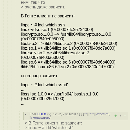
ним, так что
> очень даже зависит.
В Генте клиент не зависит:
linpc ~ # ldd 'which ssh'
linux-vdso.so.1 (0x00007ffc9a794000)
libcrypto.so.1.0.0 => /usr/lib64/libcrypto.so.1.0.0
(0x00007f840e095000)
libdl.so.2 => /lib64/libdl.so.2 (0x00007f840de91000)
libz.so.1 => /lib64/libz.so.1 (0x00007f840dc7a000)
libresolv.so.2 => /lib64/libresolv.so.2
(0x00007f840da63000)
libc.so.6 => /lib64/libc.so.6 (0x00007f840d6b4000)
/lib64/ld-linux-x86-64.so.2 (0x00007f840e4d7000)
но сервер зависит:
linpc ~ # ldd 'which sshd'
...
libssl.so.1.0.0 => /usr/lib64/libssl.so.1.0.0
(0x00007f3be25d7000)
...
6.50
,
EHLO
(
?
), 12:22, 27/11/2017 [
^
] [
^^
] [
^^^
] [
ответить
]
+
–
/
[
к модератору
]
> В Генте клиент не зависит:
> linpc ~ # ldd 'which ssh'