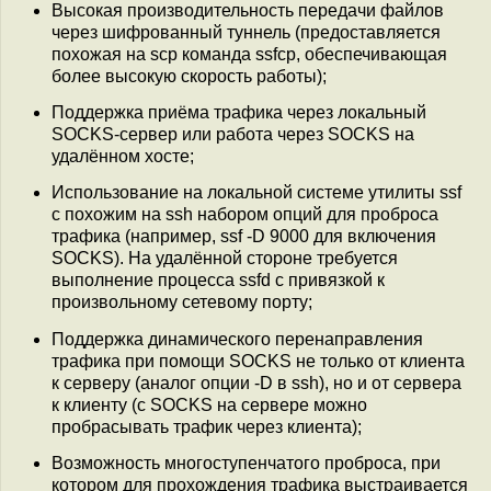
Высокая производительность передачи файлов
через шифрованный туннель (предоставляется
похожая на scp команда ssfcp, обеспечивающая
более высокую скорость работы);
Поддержка приёма трафика через локальный
SOCKS-сервер или работа через SOCKS на
удалённом хосте;
Использование на локальной системе утилиты ssf
с похожим на ssh набором опций для проброса
трафика (например, ssf -D 9000 для включения
SOCKS). На удалённой стороне требуется
выполнение процесса ssfd с привязкой к
произвольному сетевому порту;
Поддержка динамического перенаправления
трафика при помощи SOCKS не только от клиента
к серверу (аналог опции -D в ssh), но и от сервера
к клиенту (с SOCKS на сервере можно
пробрасывать трафик через клиента);
Возможность многоступенчатого проброса, при
котором для прохождения трафика выстраивается