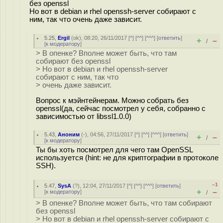
без openssl
Но вот в debian и rhel openssh-server собирают с
ним, так что очень даже зависит.
5.25
,
Ergil
(
ok
), 08:20, 26/11/2017 [
^
] [
^^
] [
^^^
] [
ответить
]
+
–
/
[
к модератору
]
> В опенке? Вполне может быть, что там
собирают без openssl
> Но вот в debian и rhel openssh-server
собирают с ним, так что
> очень даже зависит.
Вопрос к мэйнтейнерам. Можно собрать без
openssl(да, сейчас посмотрел у себя, собранно с
зависимостью от libssl1.0.0)
5.43
,
Аноним
(
-
), 04:56, 27/11/2017 [
^
] [
^^
] [
^^^
] [
ответить
]
+
–
/
[
к модератору
]
Ты бы хоть посмотрел для чего там OpenSSL
используется (hint: не для криптографии в протоколе
SSH).
–1
5.47
,
SysA
(
?
), 12:04, 27/11/2017 [
^
] [
^^
] [
^^^
] [
ответить
]
+
–
[
к модератору
]
/
> В опенке? Вполне может быть, что там собирают
без openssl
> Но вот в debian и rhel openssh-server собирают с