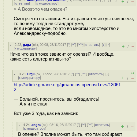
+
–
/
[
ответить
]
[
к модератору
]
> А Boost-то чем опасен?
Смотря что потащили. Если сравнительно устоявшееся,
то почему тогда не стандарт уже,
если новомодное, то это во многом хипстерство и
Александреску-подобно.
2.22
,
gaga
(
ok
), 00:08, 26/11/2017 [
^
] [
^^
] [
^^^
] [
ответить
]
[
↓
] [
↑
]
+
–
/
[
к модератору
]
Ниче что ssh тоже зависит от openssl? И вообще,
какие есть альтернативы-то?
+2
3.23
,
Ergil
(
ok
), 05:22, 26/11/2017 [
^
] [
^^
] [
^^^
] [
ответить
]
[
↓
]
+
–
[
к модератору
]
/
http://article.gmane.org/gmane.os.openbsd.cvs/13061
2
— Больной, проснитесь, вы обгадились!
— А я и не спал!
Вот уже 3 года, как не зависит.
4.24
,
angra
(
ok
), 08:16, 26/11/2017 [
^
] [
^^
] [
^^^
] [
ответить
]
+
–
/
[
к модератору
]
В опенке? Вполне может быть, что там собирают