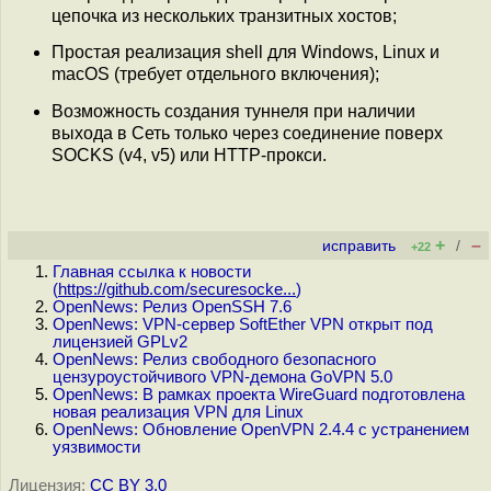
цепочка из нескольких транзитных хостов;
Простая реализация shell для Windows, Linux и
macOS (требует отдельного включения);
Возможность создания туннеля при наличии
выхода в Сеть только через соединение поверх
SOCKS (v4, v5) или HTTP-прокси.
+
–
исправить
/
+22
Главная ссылка к новости
(
https://github.com/securesocke...
)
OpenNews: Релиз OpenSSH 7.6
OpenNews: VPN-сервер SoftEther VPN открыт под
лицензией GPLv2
OpenNews: Релиз свободного безопасного
цензуроустойчивого VPN-демона GoVPN 5.0
OpenNews: В рамках проекта WireGuard подготовлена
новая реализация VPN для Linux
OpenNews: Обновление OpenVPN 2.4.4 с устранением
уязвимости
Лицензия:
CC BY 3.0