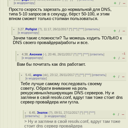
+
–
[
к модератору
]
/
Просто скорость зарезать до нормальной для DNS,
типа 5-10 запросов в секунду, бёрст 50-100, и этим
впном сможет только столман пользоваться.
3.27
,
Pofigist
(
?
), 11:17, 26/11/2017 [
^
] [
^^
] [
^^^
] [
ответить
]
+
–
/
[
к модератору
]
Зачем такие сложности? Ты можешь ходить ТОЛЬКО к
DNS своего провайдера/работы и все.
–1
4.38
,
Аноним
(
-
), 20:46, 26/11/2017 [
^
] [
^^
] [
^^^
] [
ответить
]
+
–
[
к модератору
]
/
Вам бы почитать как dns работает.
5.41
,
angra
(
ok
), 23:12, 26/11/2017 [
^
] [
^^
] [
^^^
] [
ответить
]
+
–
/
[
к модератору
]
Тебе лучше самому последовать своему
совету. Обрати внимание на роль
рекурсивных/кеширующих DNS серверов. Ну и
загляни в свой resolv.conf, вдруг там тоже стоит dns
сервер провайдера или гугла.
6.45
,
Знаток
(
?
), 09:51, 27/11/2017 [
^
] [
^^
] [
^^^
]
+
–
/
[
ответить
]
[
к модератору
]
> Ну и загляни в свой resolv.conf, вдруг там тоже
стоит dns сервер провайдера