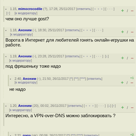
1.15
,
mimocrocodile
(
?
), 17:28, 25/11/2017 [
ответить
] [
﹢﹢﹢
] [
· · ·
]
+
–
/
[
↑
] [
к модератору
]
чем оно лучше gost?
1.18
,
Аноним
(
-
), 18:30, 25/11/2017 [
ответить
] [
﹢﹢﹢
] [
· · ·
]
+
–
/
[
к модератору
]
Ворота в Интернет для любителей гонять онлайн-игрушки на
работе.
1.19
,
Аноним
(
-
), 23:28, 25/11/2017 [
ответить
] [
﹢﹢﹢
] [
· · ·
]
[
↓
]
+
–
/
[
к модератору
]
под фряшеньку тоже надо
+1
2.40
,
Аноним
(
-
), 21:50, 26/11/2017 [
^
] [
^^
] [
^^^
] [
ответить
]
+
–
[
к модератору
]
/
не надо
1.20
,
Аноним
(
20
), 00:02, 26/11/2017 [
ответить
] [
﹢﹢﹢
] [
· · ·
]
[
↓
] [
↑
]
+
–
/
[
к модератору
]
Интересно, а VPN-over-DNS можно заблокировать ?
+2
2.21
,
gaga
(
ok
), 00:06, 26/11/2017 [
^
] [
^^
] [
^^^
] [
ответить
]