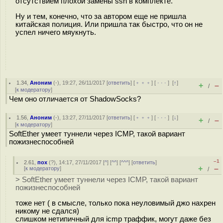
отсутствием плохой замены ssh в комплекте.
Ну и тем, конечно, что за автором еще не пришла
китайская полиция. Или пришла так быстро, что он не
успел ничего мяукнуть.
1.34
,
Аноним
(
-
), 19:27, 26/11/2017 [
ответить
] [
﹢﹢﹢
] [
· · ·
]
[
↑
]
+
–
/
[
к модератору
]
Чем оно отличается от ShadowSocks?
1.56
,
Аноним
(
-
), 13:27, 27/11/2017 [
ответить
] [
﹢﹢﹢
] [
· · ·
]
[
↓
]
+
–
/
[
к модератору
]
SoftEther умеет туннели через ICMP, такой вариант
пожизнеспособней
–1
2.61
,
пох
(
?
), 14:17, 27/11/2017 [
^
] [
^^
] [
^^^
] [
ответить
]
+
–
[
к модератору
]
/
> SoftEther умеет туннели через ICMP, такой вариант
пожизнеспособней
тоже нет ( в смысле, только пока неуловимый джо нахрен
никому не сдался)
слишком нетипичный для icmp траффик, могут даже без