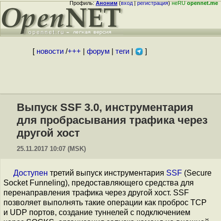
Профиль:
Аноним
(
вход
|
регистрация
)
неRU
opennet.me
[
новости
/
+++
|
форум
|
теги
|
]
Выпуск SSF 3.0, инструментария
для пробрасывания трафика через
другой хост
25.11.2017 10:07 (MSK)
Доступен
третий выпуск инструментария
SSF
(Secure
Socket Funneling), предоставляющего средства для
перенаправления трафика через другой хост. SSF
позволяет выполнять такие операции как проброс TCP
и UDP портов, создание туннелей с подключением