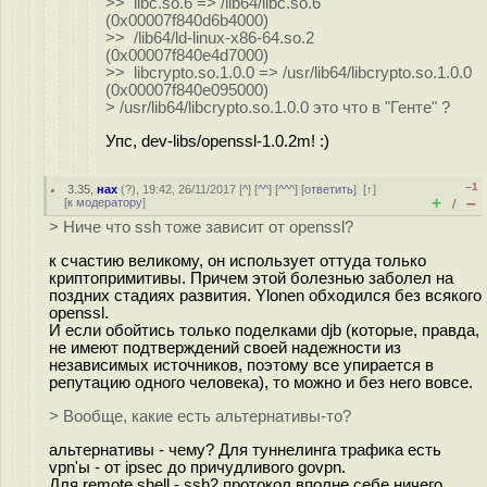
>> libc.so.6 => /lib64/libc.so.6
(0x00007f840d6b4000)
>> /lib64/ld-linux-x86-64.so.2
(0x00007f840e4d7000)
>> libcrypto.so.1.0.0 => /usr/lib64/libcrypto.so.1.0.0
(0x00007f840e095000)
> /usr/lib64/libcrypto.so.1.0.0 это что в "Генте" ?
Упс, dev-libs/openssl-1.0.2m! :)
–1
3.35
,
нах
(
?
), 19:42, 26/11/2017 [
^
] [
^^
] [
^^^
] [
ответить
]
[
↑
]
+
–
[
к модератору
]
/
> Ниче что ssh тоже зависит от openssl?
к счастию великому, он использует оттуда только
криптопримитивы. Причем этой болезнью заболел на
поздних стадиях развития. Ylonen обходился без всякого
openssl.
И если обойтись только поделками djb (которые, правда,
не имеют подтверждений своей надежности из
независимых источников, поэтому все упирается в
репутацию одного человека), то можно и без него вовсе.
> Вообще, какие есть альтернативы-то?
альтернативы - чему? Для туннелинга трафика есть
vpn'ы - от ipsec до причудливого govpn.
Для remote shell - ssh2 протокол вполне себе ничего.