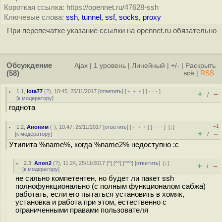
Короткая ссылка: https://opennet.ru/47628-ssh
Ключевые слова:
ssh
,
tunnel
,
ssf
,
socks
,
proxy
При перепечатке указание ссылки на opennet.ru обязательно
Обсуждение
Ajax
|
1 уровень
|
Линейный
|
+/-
|
Раскрыть
(58)
всё
|
RSS
1.1
,
iota77
(
?
), 10:45, 25/11/2017 [
ответить
] [
﹢﹢﹢
] [
· · ·
]
+
–
/
[
к модератору
]
годнота
–1
1.2
,
Аноним
(
-
), 10:47, 25/11/2017 [
ответить
] [
﹢﹢﹢
] [
· · ·
]
[
↓
]
+
–
[
к модератору
]
/
Утилита %name%, когда %name2% недоступно :с
2.3
,
Anon2
(
?
), 11:24, 25/11/2017 [
^
] [
^^
] [
^^^
] [
ответить
]
[
↓
]
+
–
/
[
к модератору
]
не сильно компетентен, но будет ли пакет ssh
полнофункционально (с полным функционалом сабжа)
работать, если его пытаться установить в хомяк,
установка и работа при этом, естественно с
ограниченными правами пользователя