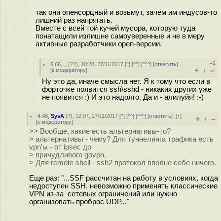
так они опенсорцный и возьмут, зачем им индусов-то
лишний раз напрягать.
Вместе с всей той кучей мусора, которую туда
понатащили излишне самоуверенные и не в меру
активные разработчики open-версии.
–1
6.66
,
_
(
??
), 18:28, 27/11/2017 [
^
] [
^^
] [
^^^
] [
ответить
]
+
–
[
к модератору
]
/
Ну это да, иначе смысла нет. Я к тому что если в
форточке появится ssh\sshd - никаких других уже
не появится :) И это надолго. Да и - алилуйя! :-)
4.48
,
SysA
(
?
), 12:07, 27/11/2017 [
^
] [
^^
] [
^^^
] [
ответить
]
[
↑
]
+
–
/
[
к модератору
]
>> Вообще, какие есть альтернативы-то?
> альтернативы - чему? Для туннелинга трафика есть
vpn'ы - от ipsec до
> причудливого govpn.
> Для remote shell - ssh2 протокол вполне себе ничего.
Еще раз: "...SSF рассчитан на работу в условиях, когда
недоступен SSH, невозможно применять классические
VPN из-за сетевых ограничений или нужно
организовать проброс UDP..."