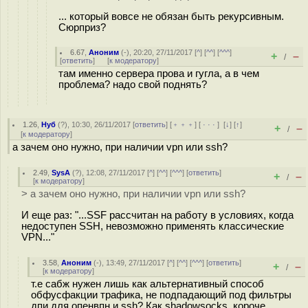
... который вовсе не обязан быть рекурсивным.
Сюрприз?
6.67
,
Аноним
(
-
), 20:20, 27/11/2017 [
^
] [
^^
] [
^^^
]
+
–
/
[
ответить
]
[
к модератору
]
там именно сервера прова и гугла, а в чем
проблема? надо свой поднять?
1.26
,
Нуб
(
?
), 10:30, 26/11/2017 [
ответить
] [
﹢﹢﹢
] [
· · ·
]
[
↓
] [
↑
]
+
–
/
[
к модератору
]
а зачем оно нужно, при наличии vpn или ssh?
2.49
,
SysA
(
?
), 12:08, 27/11/2017 [
^
] [
^^
] [
^^^
] [
ответить
]
+
–
/
[
к модератору
]
> а зачем оно нужно, при наличии vpn или ssh?
И еще раз: "...SSF рассчитан на работу в условиях, когда
недоступен SSH, невозможно применять классические
VPN..."
3.58
,
Аноним
(
-
), 13:49, 27/11/2017 [
^
] [
^^
] [
^^^
] [
ответить
]
+
–
/
[
к модератору
]
т.е сабж нужен лишь как альтернативный способ
обфусфакции трафика, не подпадающий под фильтры
дпи для опенвпн и ssh? Как shadowsocks, короче