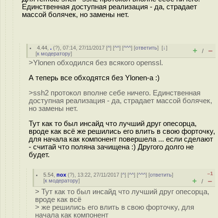
Единственная доступная реализация - да, страдает
массой болячек, но замены нет.
4.44
,
.
(
?
), 07:14, 27/11/2017 [
^
] [
^^
] [
^^^
] [
ответить
]
[
↓
]
+
–
/
[
к модератору
]
>Ylonen обходился без всякого openssl.
А теперь все обходятся без Ylonen-а :)
>ssh2 протокол вполне себе ничего. Единственная
доступная реализация - да, страдает массой болячек,
но замены нет.
Тут как то был инсайд что лучший друг опесорца,
вроде как всё же решились его влить в свою форточку,
для начала как компонент повершела ... если сделают
- считай что поляна зачищена :) Другого долго не
будет.
–1
5.54
,
пох
(
?
), 13:22, 27/11/2017 [
^
] [
^^
] [
^^^
] [
ответить
]
+
–
[
к модератору
]
/
> Тут как то был инсайд что лучший друг опесорца,
вроде как всё
> же решились его влить в свою форточку, для
начала как компонент