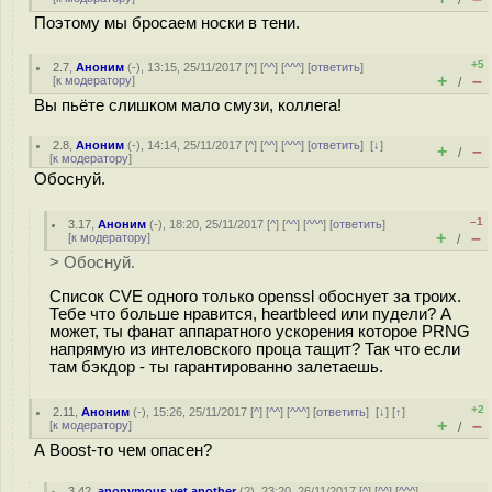
/
Поэтому мы бросаем носки в тени.
+5
2.7
,
Аноним
(
-
), 13:15, 25/11/2017 [
^
] [
^^
] [
^^^
] [
ответить
]
+
–
[
к модератору
]
/
Вы пьёте слишком мало смузи, коллега!
2.8
,
Аноним
(
-
), 14:14, 25/11/2017 [
^
] [
^^
] [
^^^
] [
ответить
]
[
↓
]
+
–
/
[
к модератору
]
Обоснуй.
–1
3.17
,
Аноним
(
-
), 18:20, 25/11/2017 [
^
] [
^^
] [
^^^
] [
ответить
]
+
–
[
к модератору
]
/
> Обоснуй.
Список CVE одного только openssl обоснует за троих.
Тебе что больше нравится, heartbleed или пудели? А
может, ты фанат аппаратного ускорения которое PRNG
напрямую из интеловского проца тащит? Так что если
там бэкдор - ты гарантированно залетаешь.
+2
2.11
,
Аноним
(
-
), 15:26, 25/11/2017 [
^
] [
^^
] [
^^^
] [
ответить
]
[
↓
] [
↑
]
+
–
[
к модератору
]
/
А Boost-то чем опасен?
3.42
,
anonymous yet another
(
?
), 23:20, 26/11/2017 [
^
] [
^^
] [
^^^
]