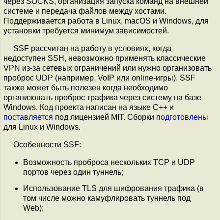
через SOCKS, организация запуска команд на внешней
системе и передача файлов между хостами.
Поддерживается работа в Linux, macOS и Windows, для
установки требуется минимум зависимостей.
SSF рассчитан на работу в условиях, когда
недоступен SSH, невозможно применять классические
VPN из-за сетевых ограничений или нужно организовать
проброс UDP (например, VoIP или online-игры). SSF
также может быть полезен когда необходимо
организовать проброс трафика через систему на базе
Windows. Код проекта написан на языке C++ и
поставляется
под лицензией MIT. Сборки
подготовлены
для Linux и Windows.
Особенности SSF:
Возможность проброса нескольких TCP и UDP
портов через один туннель;
Использование TLS для шифрования трафика (в
том числе можно камуфлировать туннель под
Web);