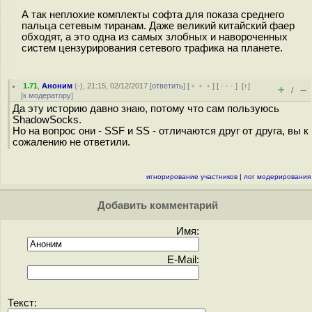
А так неплохие комплекты софта для показа среднего
пальца сетевым тиранам. Даже великий китайский фаер
обходят, а это одна из самых злобных и навороченных
систем цензурирования сетевого трафика на планете.
1.71
,
Аноним
(
-
), 21:15, 02/12/2017 [
ответить
] [
﹢﹢﹢
] [
· · ·
]
[
↑
]
+
–
/
[
к модератору
]
Да эту историю давно знаю, потому что сам пользуюсь
ShadowSocks.
Но на вопрос они - SSF и SS - отличаются друг от друга, вы к
сожалению не ответили.
игнорирование участников
|
лог модерирования
Добавить комментарий
Имя:
E-Mail:
Текст: