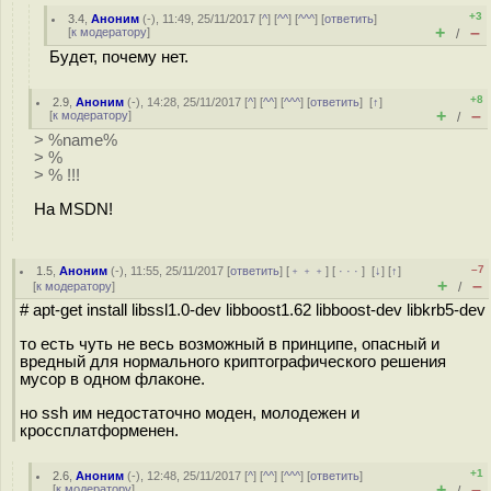
+3
3.4
,
Аноним
(
-
), 11:49, 25/11/2017 [
^
] [
^^
] [
^^^
] [
ответить
]
+
–
[
к модератору
]
/
Будет, почему нет.
+8
2.9
,
Аноним
(
-
), 14:28, 25/11/2017 [
^
] [
^^
] [
^^^
] [
ответить
]
[
↑
]
+
–
[
к модератору
]
/
> %name%
> %
> % !!!
На MSDN!
–7
1.5
,
Аноним
(
-
), 11:55, 25/11/2017 [
ответить
] [
﹢﹢﹢
] [
· · ·
]
[
↓
] [
↑
]
+
–
[
к модератору
]
/
# apt-get install libssl1.0-dev libboost1.62 libboost-dev libkrb5-dev
то есть чуть не весь возможный в принципе, опасный и
вредный для нормального криптографического решения
мусор в одном флаконе.
но ssh им недостаточно моден, молодежен и
кроссплатформенен.
+1
2.6
,
Аноним
(
-
), 12:48, 25/11/2017 [
^
] [
^^
] [
^^^
] [
ответить
]
+
–
[
к модератору
]