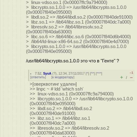
> linux-vdso.so.1 (0x00007ffc9a794000)
> libcrypto.so.1.0.0 => /usr/lib64/libcrypto.so.1.0.0
(0x00007f840e095000)
> libdl.so.2 => /lib64/libdl.so.2 (0x00007f840de91000)
> libz.so.1 => /lib64/libz.so.1 (0x00007f840dc7a000)
> libresolv.so.2 => /lib64/libresolv.so.2
(0x00007f840da63000)
> libc.so.6 => /lib64/libc.so.6 (0x00007f840d6b4000)
> /lib64/ld-linux-x86-64.so.2 (0x00007f840e4d7000)
> libcrypto.so.1.0.0 => /usr/lib64/libcrypto.so.1.0.0
(0x00007f840e095000)
/usr/lib64/libcrypto.so.1.0.0 это что в "Генте" ?
–1
7.52
,
SysA
(
?
), 12:34, 27/11/2017 [
^
] [
^^
] [
^^^
]
+
–
[
ответить
]
[
к модератору
]
/
>[оверквотинг удален]
>> linpc ~ # ldd 'which ssh'
>> linux-vdso.so.1 (0x00007ffc9a794000)
>> libcrypto.so.1.0.0 => /usr/lib64/libcrypto.so.1.0.0
(0x00007f840e095000)
>> libdl.so.2 => /lib64/libdl.so.2
(0x00007f840de91000)
>> libz.so.1 => /lib64/libz.so.1
(0x00007f840dc7a000)
>> libresolv.so.2 => /lib64/libresolv.so.2
(0x00007f840da63000)