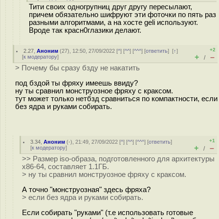
Тити своих одногрупниц друг другу пересылают,
причем обязательно шифруют эти фоточки по пять раз
разными алгоритмами, а на хосте geli используют.
Вроде так красн0глазики делают.
+2
2.27
,
Аноним
(
27
), 12:50, 27/09/2022 [
^
] [
^^
] [
^^^
] [
ответить
]
[
↑
]
+
–
[
к модератору
]
/
> Почему бы сразу бзду не накатить
под бздой ты фряху имеешь ввиду?
ну ты сравнил монструозное фряху с краксом.
тут может только нетбзд сравниться по компактности, если
без ядра и руками собирать.
+1
3.34
,
Аноним
(
-
), 21:49, 27/09/2022 [
^
] [
^^
] [
^^^
] [
ответить
]
+
–
[
к модератору
]
/
>> Размер iso-образа, подготовленного для архитектуры
x86-64, составляет 1.1ГБ.
> ну ты сравнил монструозное фряху с краксом.
А точно "монструозная" здесь фряха?
> если без ядра и руками собирать.
Если собирать "руками" (т.е использовать готовые