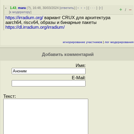
1.43
,
mara
(
?
), 16:48, 30/03/2024 [
ответить
] [
﹢﹢﹢
] [
· · ·
]
[
↑
]
+
–
/
[
к модератору
]
https://irradium.org/
вариант CRUX для архитектура
aarch64, riscv64, образы и бинарные пакеты
https://dl.irradium.org/irradium/
игнорирование участников
|
лог модерирования
Добавить комментарий
Имя:
E-Mail:
Текст: