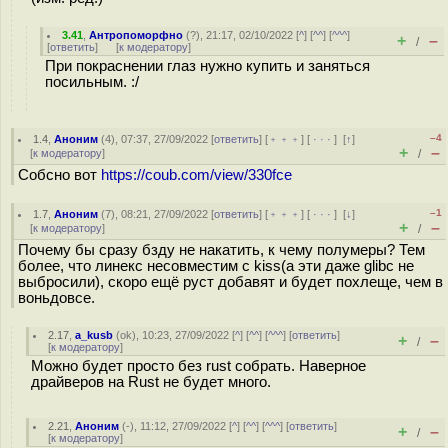
3.41
,
Антропоморфно
(
?
), 21:17, 02/10/2022 [
^
] [
^^
] [
^^^
]
+
–
/
[
ответить
]
[
к модератору
]
При покраснении глаз нужно купить и заняться
посильным. :/
–4
1.4
,
Аноним
(
4
), 07:37, 27/09/2022 [
ответить
] [
﹢﹢﹢
] [
· · ·
]
[
↑
]
+
–
[
к модератору
]
/
Собсно вот
https://coub.com/view/330fce
–1
1.7
,
Аноним
(
7
), 08:21, 27/09/2022 [
ответить
] [
﹢﹢﹢
] [
· · ·
]
[
↓
]
+
–
[
к модератору
]
/
Почему бы сразу бзду не накатить, к чему полумеры? Тем
более, что линекс несовместим с kiss(а эти даже glibc не
выбросили), скоро ещё руст добавят и будет похлеще, чем в
воньдовсе.
2.17
,
a_kusb
(
ok
), 10:23, 27/09/2022 [
^
] [
^^
] [
^^^
] [
ответить
]
+
–
/
[
к модератору
]
Можно будет просто без rust собрать. Наверное
драйверов на Rust не будет много.
2.21
,
Аноним
(
-
), 11:12, 27/09/2022 [
^
] [
^^
] [
^^^
] [
ответить
]
+
–
/
[
к модератору
]