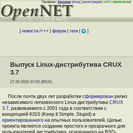
Профиль:
Аноним
(
вход
|
регистрация
)
неRU
opennet.me
[
новости
/
+++
|
форум
|
теги
|
]
Выпуск Linux-дистрибутива CRUX
3.7
27.09.2022 07:05 (MSK)
После почти двух лет разработки
сформирован
релиз
независимого легковесного Linux-дистрибутива
CRUX
3.7
, развиваемого с 2001 года в соответствии с
концепцией KISS (Keep It Simple, Stupid) и
ориентированного
на опытных пользователей. Целью
проекта является создание простого и прозрачного для
пользователей дистрибутива, основанного на BSD-