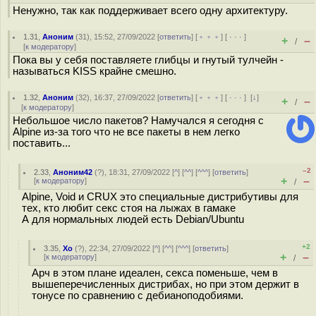
Ненужно, так как поддерживает всего одну архитектуру.
1.31
,
Аноним
(
31
), 15:52, 27/09/2022 [
ответить
] [
﹢﹢﹢
] [
· · ·
]
+
–
/
[
к модератору
]
Пока вы у себя поставляете глибцы и гнутый тулчейн -
называться KISS крайне смешно.
1.32
,
Аноним
(
32
), 16:37, 27/09/2022 [
ответить
] [
﹢﹢﹢
] [
· · ·
]
[
↓
]
+
–
/
[
к модератору
]
Небольшое число пакетов? Намучался я сегодня с
Alpine из-за того что не все пакеты в нем легко
поставить...
–2
2.33
,
Аноним42
(
?
), 18:31, 27/09/2022 [
^
] [
^^
] [
^^^
] [
ответить
]
+
–
[
к модератору
]
/
Alpine, Void и CRUX это специальные дистрибутивы для
тех, кто любит секс стоя на лыжах в гамаке
А для нормальных людей есть Debian/Ubuntu
+2
3.35
,
Xo
(
?
), 22:34, 27/09/2022 [
^
] [
^^
] [
^^^
] [
ответить
]
+
–
[
к модератору
]
/
Арч в этом плане идеален, секса поменьше, чем в
вышеперечисленных дистрибах, но при этом держит в
тонусе по сравнению с дебианоподобиями.