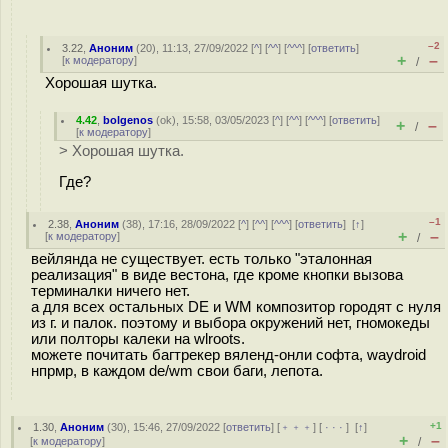
–2
3.22
,
Аноним
(
20
), 11:13, 27/09/2022 [
^
] [
^^
] [
^^^
] [
ответить
]
+
–
[
к модератору
]
/
Хорошая шутка.
4.42
,
bolgenos
(
ok
), 15:58, 03/05/2023 [
^
] [
^^
] [
^^^
] [
ответить
]
+
–
/
[
к модератору
]
> Хорошая шутка.
Где?
–1
2.38
,
Аноним
(
38
), 17:16, 28/09/2022 [
^
] [
^^
] [
^^^
] [
ответить
]
[
↑
]
+
–
[
к модератору
]
/
вейлянда не существует. есть только "эталонная
реализация" в виде вестона, где кроме кнопки вызова
терминалки ничего нет.
а для всех остальных DE и WM композитор городят с нуля
из г. и палок. поэтому и выбора окружений нет, гномокеды
или полторы калеки на wlroots.
можете почитать багтрекер вяленд-онли софта, waydroid
нпрмр, в каждом de/wm свои баги, лепота.
+1
1.30
,
Аноним
(
30
), 15:46, 27/09/2022 [
ответить
] [
﹢﹢﹢
] [
· · ·
]
[
↑
]
+
–
[
к модератору
]
/