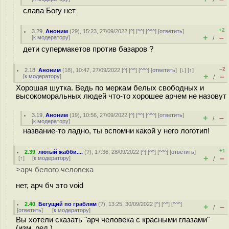
/
слава Богу нет
+2
3.29
,
Аноним
(
29
), 15:23, 27/09/2022 [
^
] [
^^
] [
^^^
] [
ответить
]
+
–
[
к модератору
]
/
дети супермакетов против базаров ?
–2
2.18
,
Аноним
(
18
), 10:47, 27/09/2022 [
^
] [
^^
] [
^^^
] [
ответить
]
[
↓
] [
↑
]
+
–
[
к модератору
]
/
Хорошая шутка. Ведь по меркам белых свободных и
высокоморальных людей что-то хорошее арчем не назовут
3.19
,
Аноним
(
19
), 10:56, 27/09/2022 [
^
] [
^^
] [
^^^
] [
ответить
]
+
–
/
[
к модератору
]
название-то ладно, ты вспомни какой у него логотип!
+1
2.39
,
лютый жабби....
(
?
), 17:36, 28/09/2022 [
^
] [
^^
] [
^^^
] [
ответить
]
+
–
[
↑
] [
к модератору
]
/
>арч белого человека
нет, арч бч это void
2.40
,
Бегущий по граблям
(
?
), 13:25, 30/09/2022 [
^
] [
^^
] [
^^^
]
+
–
/
[
ответить
]
[
к модератору
]
Вы хотели сказать "арч человека с красными глазами"
(изм. ред.)