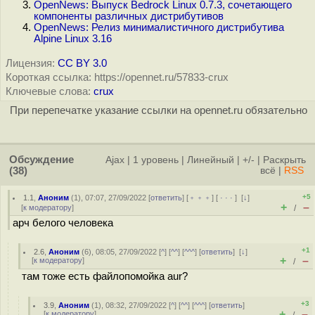
OpenNews: Выпуск Bedrock Linux 0.7.3, сочетающего
компоненты различных дистрибутивов
OpenNews: Релиз минималистичного дистрибутива
Alpine Linux 3.16
Лицензия:
CC BY 3.0
Короткая ссылка: https://opennet.ru/57833-crux
Ключевые слова:
crux
При перепечатке указание ссылки на opennet.ru обязательно
Обсуждение
Ajax
|
1 уровень
|
Линейный
|
+/-
|
Раскрыть
(38)
всё
|
RSS
+5
1.1
,
Аноним
(
1
), 07:07, 27/09/2022 [
ответить
] [
﹢﹢﹢
] [
· · ·
]
[
↓
]
+
–
[
к модератору
]
/
арч белого человека
+1
2.6
,
Аноним
(
6
), 08:05, 27/09/2022 [
^
] [
^^
] [
^^^
] [
ответить
]
[
↓
]
+
–
[
к модератору
]
/
там тоже есть файлопомойка aur?
+3
3.9
,
Аноним
(
1
), 08:32, 27/09/2022 [
^
] [
^^
] [
^^^
] [
ответить
]
+
–
[
к модератору
]