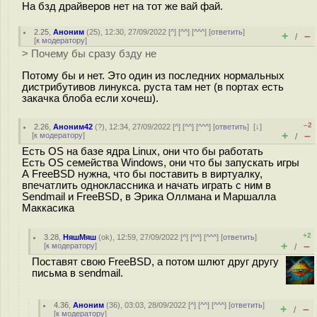
На бзд драйверов нет на тот же вай фай.
2.25
,
Аноним
(
25
), 12:30, 27/09/2022 [
^
] [
^^
] [
^^^
] [
ответить
]
+
–
/
[
к модератору
]
> Почему бы сразу бзду не
Потому бы и нет. Это один из последних нормальных
дистрибутивов линукса. руста там нет (в портах есть
закачка блоба если хочеш).
–2
2.26
,
Аноним42
(
?
), 12:34, 27/09/2022 [
^
] [
^^
] [
^^^
] [
ответить
]
[
↓
]
+
–
[
к модератору
]
/
Есть OS на базе ядра Linux, они что бы работать
Есть OS семейства Windows, они что бы запускать игры
А FreeBSD нужна, что бы поставить в виртуалку,
впечатлить одноклассника и начать играть с ним в
Sendmail и FreeBSD, в Эрика Оллмана и Маршалла
Маккасика
+2
3.28
,
НяшМяш
(
ok
), 12:59, 27/09/2022 [
^
] [
^^
] [
^^^
] [
ответить
]
+
–
[
к модератору
]
/
Поставят свою FreeBSD, а потом шлют друг другу
письма в sendmail.
4.36
,
Аноним
(
36
), 03:03, 28/09/2022 [
^
] [
^^
] [
^^^
] [
ответить
]
+
–
/
[
к модератору
]