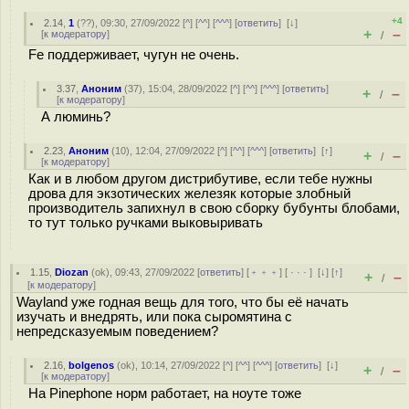
+4
2.14
,
1
(
??
), 09:30, 27/09/2022 [
^
] [
^^
] [
^^^
] [
ответить
]
[
↓
]
+
–
[
к модератору
]
/
Fe поддерживает, чугун не очень.
3.37
,
Аноним
(
37
), 15:04, 28/09/2022 [
^
] [
^^
] [
^^^
] [
ответить
]
+
–
/
[
к модератору
]
А люминь?
2.23
,
Аноним
(
10
), 12:04, 27/09/2022 [
^
] [
^^
] [
^^^
] [
ответить
]
[
↑
]
+
–
/
[
к модератору
]
Как и в любом другом дистрибутиве, если тебе нужны
дрова для экзотических железяк которые злобный
производитель запихнул в свою сборку бубунты блобами,
то тут только ручками выковыривать
1.15
,
Diozan
(
ok
), 09:43, 27/09/2022 [
ответить
] [
﹢﹢﹢
] [
· · ·
]
[
↓
] [
↑
]
+
–
/
[
к модератору
]
Wayland уже годная вещь для того, что бы её начать
изучать и внедрять, или пока сыромятина с
непредсказуемым поведением?
2.16
,
bolgenos
(
ok
), 10:14, 27/09/2022 [
^
] [
^^
] [
^^^
] [
ответить
]
[
↓
]
+
–
/
[
к модератору
]
На Pinephone норм работает, на ноуте тоже