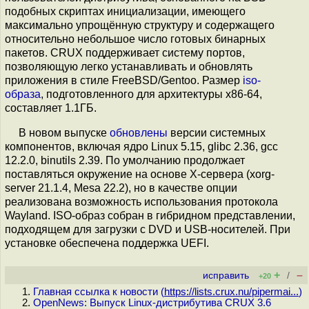
подобных скриптах инициализации, имеющего
максимально упрощённую структуру и содержащего
относительно небольшое число готовых бинарных
пакетов. CRUX поддерживает систему портов,
позволяющую легко устанавливать и обновлять
приложения в стиле FreeBSD/Gentoo. Размер
iso-
образа
, подготовленного для архитектуры x86-64,
составляет 1.1ГБ.
В новом выпуске
обновлены
версии системных
компонентов, включая ядро Linux 5.15, glibc 2.36, gcc
12.2.0, binutils 2.39. По умолчанию продолжает
поставляться окружение на основе X-сервера (xorg-
server 21.1.4, Mesa 22.2), но в качестве опции
реализована возможность использования протокола
Wayland. ISO-образ собран в гибридном представлении,
подходящем для загрузки с DVD и USB-носителей. При
установке обеспечена поддержка UEFI.
+
–
исправить
/
+20
Главная ссылка к новости (
https://lists.crux.nu/pipermai...
)
OpenNews: Выпуск Linux-дистрибутива CRUX 3.6