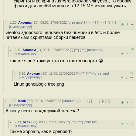
скрипты и конфиг в /usr/src/tools/tools/tinybsd), то сборку
фряхи для amd64 можно и в 12-15 МБ изошник ужать ...
1.10
,
Аноним
(
10
), 08:52, 27/09/2022 [
ответить
] [
﹢﹢﹢
] [
· · ·
]
[
↓
] [
↑
]
+
–
/
[
к модератору
]
Gentoo здорового человека без помойки в /etc и более
читаемыми скриптами сборки пакетов
+5
2.11
,
Аноним
(
1
), 09:11, 27/09/2022 [
^
] [
^^
] [
^^^
] [
ответить
]
+
–
[
к модератору
]
/
как же я всё-таки устал от этого зоопарка 😭
+2
3.20
,
Аноним
(
20
), 11:00, 27/09/2022 [
^
] [
^^
] [
^^^
] [
ответить
]
+
–
[
к модератору
]
/
Linux genealogic tree.png
1.12
,
beck
(
??
), 09:16, 27/09/2022 [
ответить
] [
﹢﹢﹢
] [
· · ·
]
[
↓
] [
↑
]
+
–
/
[
к модератору
]
А как у него с поддержкой железа?
2.13
,
beck
(
??
), 09:17, 27/09/2022 [
^
] [
^^
] [
^^^
] [
ответить
]
+
–
/
[
к модератору
]
Также хорошо, как в openbsd?