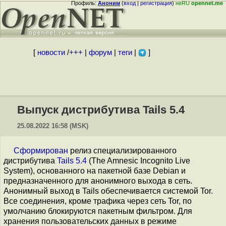
Профиль:
Аноним
(
вход
|
регистрация
)
неRU
opennet.me
[
новости
/
+++
|
форум
|
теги
|
]
Выпуск дистрибутива Tails 5.4
25.08.2022 16:58 (MSK)
Сформирован
релиз специализированного
дистрибутива
Tails 5.4
(The Amnesic Incognito Live
System), основанного на пакетной базе Debian и
предназначенного для анонимного выхода в сеть.
Анонимный выход в Tails обеспечивается системой Tor.
Все соединения, кроме трафика через сеть Tor, по
умолчанию блокируются пакетным фильтром. Для
хранения пользовательских данных в режиме