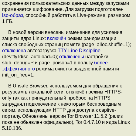
сохранения пользовательских данных между запусками
применяется шифрование. Для загрузки подготовлен
iso-образ
, способный работать в Live-режиме, размером
1 ГБ.
В новой версии внесены изменения для усиления
защиты ядра Linux:
включён
режим рандомизации
списка свободных страниц памяти (page_alloc.shuffle=1);
отключена
автозагрузка
TTY Line Discipline
(dev.tty.ldisc_autoload=0);
отключены
настройки
slub_debug=P и page_poison=1 в пользу
более
эффективного
режима очистки выделенной памяти
init_on_free=1.
В Unsafe Browser, используемом для обращения к
ресурсам в локальной сети, отключён режим HTTPS-
only так как принудительный проброс на HTTPS
затруднял подключение к некоторым беспроводным
сетям, использующим HTTP для доступа к captive-
порталу. Обновлены версии Tor Browser 11.5.2 (релиз
пока не объявлен официально), Tor 0.4.7.10 и ядра Linux
5.10.136.