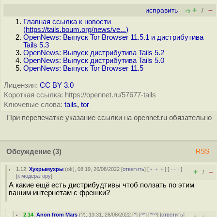
+
–
исправить
/
+5
Главная ссылка к новости
(
https://tails.boum.org/news/ve...
)
OpenNews: Выпуск Tor Browser 11.5.1 и дистрибутива
Tails 5.3
OpenNews: Выпуск дистрибутива Tails 5.2
OpenNews: Выпуск дистрибутива Tails 5.0
OpenNews: Выпуск Tor Browser 11.5
Лицензия:
CC BY 3.0
Короткая ссылка: https://opennet.ru/57677-tails
Ключевые слова:
tails
,
tor
При перепечатке указание ссылки на opennet.ru обязательно
Обсуждение
(3)
RSS
1.12
,
Хухрымухры
(
ok
), 08:19, 26/08/2022 [
ответить
] [
﹢﹢﹢
] [
· · ·
]
+
–
/
[
к модератору
]
А какие ещё есть дистрибудтивы чтоб ползать по этим
вашим интернетам с фрешки?
2.14
,
Anon from Mars
(
?
), 13:31, 26/08/2022 [
^
] [
^^
] [
^^^
] [
ответить
]