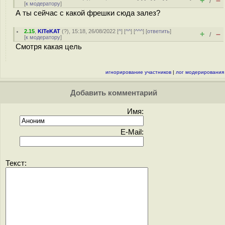
+
–
/
[
к модератору
]
А ты сейчас с какой фрешки сюда залез?
2.15
,
KITeKAT
(
?
), 15:18, 26/08/2022 [
^
] [
^^
] [
^^^
] [
ответить
]
+
–
/
[
к модератору
]
Смотря какая цель
игнорирование участников
|
лог модерирования
Добавить комментарий
Имя:
E-Mail:
Текст: