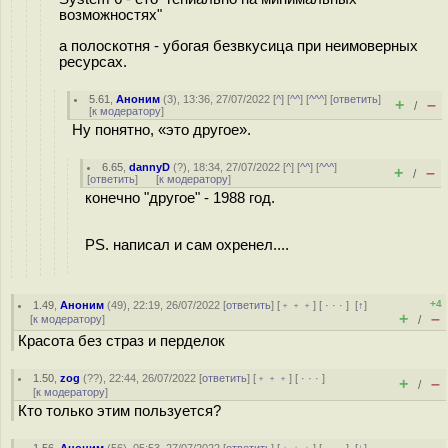
возможностях"
а полоскотня - убогая безвкусица при неимоверных
ресурсах.
5.61
,
Аноним
(
3
), 13:36, 27/07/2022 [
^
] [
^^
] [
^^^
] [
ответить
]
+
–
/
[
к модератору
]
Ну понятно, «это другое».
6.65
,
dannyD
(
?
), 18:34, 27/07/2022 [
^
] [
^^
] [
^^^
]
+
–
/
[
ответить
]
[
к модератору
]
конечно "другое" - 1988 год.
PS. написал и сам охренел....
+4
1.49
,
Аноним
(
49
), 22:19, 26/07/2022 [
ответить
] [
﹢﹢﹢
] [
· · ·
]
[
↑
]
+
–
[
к модератору
]
/
Красота без страз и перделок
1.50
,
zog
(
??
), 22:44, 26/07/2022 [
ответить
] [
﹢﹢﹢
] [
· · ·
]
+
–
/
[
к модератору
]
Кто только этим пользуется?