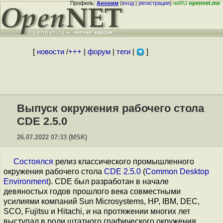
Профиль:
Аноним
(
вход
|
регистрация
)
неRU
opennet.me
[
новости
/
+++
|
форум
|
теги
|
]
Выпуск окружения рабочего стола
CDE 2.5.0
26.07.2022 07:33 (MSK)
Состоялся
релиз классического промышленного
окружения рабочего стола
CDE 2.5.0
(
Common Desktop
Environment
). CDE был разработан в начале
девяностых годов прошлого века совместными
усилиями компаний Sun Microsystems, HP, IBM, DEC,
SCO, Fujitsu и Hitachi, и на протяжении многих лет
выступал в роли штатного графического окружения