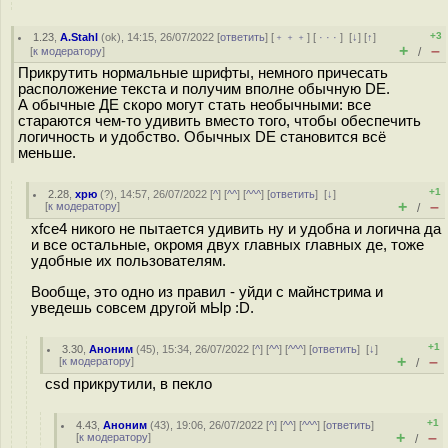
+3
1.23
,
A.Stahl
(
ok
), 14:15, 26/07/2022 [
ответить
] [
﹢﹢﹢
] [
· · ·
]
[
↓
] [
↑
]
+
–
[
к модератору
]
/
Прикрутить нормальные шрифты, немного причесать
расположение текста и получим вполне обычную DE.
А обычные ДЕ скоро могут стать необычными: все
стараются чем-то удивить вместо того, чтобы обеспечить
логичность и удобство. Обычных DE становится всё
меньше.
+1
2.28
,
хрю
(
?
), 14:57, 26/07/2022 [
^
] [
^^
] [
^^^
] [
ответить
]
[
↓
]
+
–
[
к модератору
]
/
xfce4 никого не пытается удивить ну и удобна и логична да
и все остальные, окромя двух главных главных де, тоже
удобные их пользователям.
Вообще, это одно из правил - уйди с майнстрима и
уведешь совсем другой мЫр :D.
+1
3.30
,
Аноним
(
45
), 15:34, 26/07/2022 [
^
] [
^^
] [
^^^
] [
ответить
]
[
↓
]
+
–
[
к модератору
]
/
csd прикрутили, в пекло
+1
4.43
,
Аноним
(
43
), 19:06, 26/07/2022 [
^
] [
^^
] [
^^^
] [
ответить
]
+
–
[
к модератору
]
/