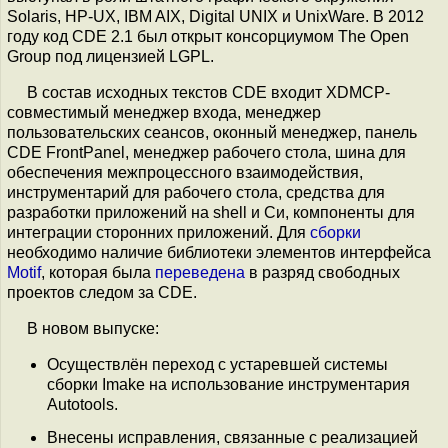
Solaris, HP-UX, IBM AIX, Digital UNIX и UnixWare. В 2012
году код CDE 2.1 был открыт консорциумом The Open
Group под лицензией LGPL.
В состав исходных текстов CDE входит XDMCP-
совместимый менеджер входа, менеджер
пользовательских сеансов, оконный менеджер, панель
CDE FrontPanel, менеджер рабочего стола, шина для
обеспечения межпроцессного взаимодействия,
инструментарий для рабочего стола, средства для
разработки приложений на shell и Cи, компоненты для
интеграции сторонних приложений. Для
сборки
необходимо наличие библиотеки элементов интерфейса
Motif
, которая была
переведена
в разряд свободных
проектов следом за CDE.
В новом выпуске:
Осуществлён переход с устаревшей системы
сборки Imake на использование инструментария
Autotools.
Внесены исправления, связанные с реализацией