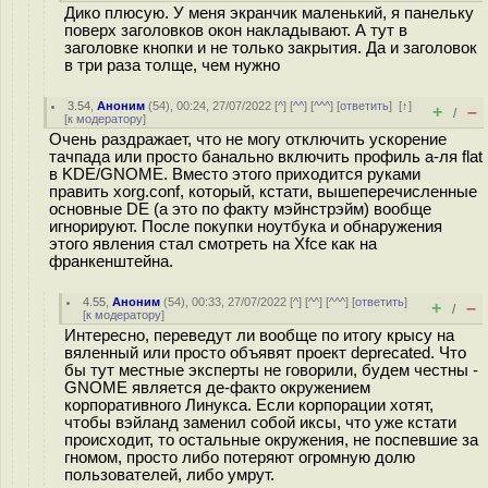
Дико плюсую. У меня экранчик маленький, я панельку
поверх заголовков окон накладывают. А тут в
заголовке кнопки и не только закрытия. Да и заголовок
в три раза толще, чем нужно
3.54
,
Аноним
(
54
), 00:24, 27/07/2022 [
^
] [
^^
] [
^^^
] [
ответить
]
[
↑
]
+
–
/
[
к модератору
]
Очень раздражает, что не могу отключить ускорение
тачпада или просто банально включить профиль а-ля flat
в KDE/GNOME. Вместо этого приходится руками
править xorg.conf, который, кстати, вышеперечисленные
основные DE (а это по факту мэйнстрэйм) вообще
игнорируют. После покупки ноутбука и обнаружения
этого явления стал смотреть на Xfce как на
франкенштейна.
4.55
,
Аноним
(
54
), 00:33, 27/07/2022 [
^
] [
^^
] [
^^^
] [
ответить
]
+
–
/
[
к модератору
]
Интересно, переведут ли вообще по итогу крысу на
вяленный или просто объявят проект deprecated. Что
бы тут местные эксперты не говорили, будем честны -
GNOME является де-факто окружением
корпоративного Линукса. Если корпорации хотят,
чтобы вэйланд заменил собой иксы, что уже кстати
происходит, то остальные окружения, не поспевшие за
гномом, просто либо потеряют огромную долю
пользователей, либо умрут.