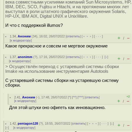
века совместными усилиями компаний Sun Microsystems, HP,
IBM, DEC, SCO, Fujitsu и Hitachi, и на протяжении многих лет
выступал в роли штатного графического окружения Solaris,
HP-UX, IBM AIX, Digital UNIX и UnixWare.
И что с поддержкой illumos?
1.34
,
Аноним
(
34
), 16:02, 26/07/2022 [
ответить
] [
﹢﹢﹢
] [
· · ·
]
+
–
/
[
к модератору
]
Какое прекрасное и совсем не мертвое окружение
1.37
,
anonimm
(
?
), 17:16, 26/07/2022 [
ответить
] [
﹢﹢﹢
] [
· · ·
]
[
↓
]
+
–
/
[
к модератору
]
> Осуществлён переход с устаревшей системы сборки
Imake на использование инструментария Autotools
С устаревшей системы сборки на устаревшую систему
сборки.
+2
2.41
,
Аноним
(
-
), 17:48, 26/07/2022 [
^
] [
^^
] [
^^^
] [
ответить
]
+
–
[
к модератору
]
/
Для этой штуки оно офигеть как инновационно.
1.42
,
pentagon128
(
?
), 18:55, 26/07/2022 [
ответить
] [
﹢﹢﹢
] [
· · ·
]
[
↓
]
+
–
/
[
↑
] [
к модератору
]