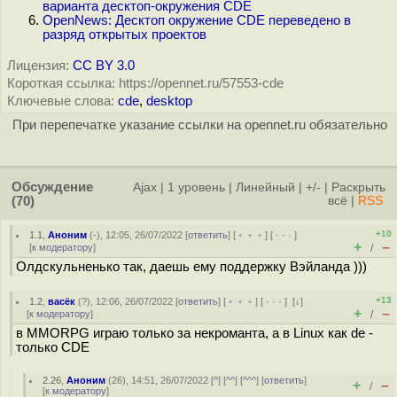
варианта десктоп-окружения CDE
OpenNews: Десктоп окружение CDE переведено в
разряд открытых проектов
Лицензия:
CC BY 3.0
Короткая ссылка: https://opennet.ru/57553-cde
Ключевые слова:
cde
,
desktop
При перепечатке указание ссылки на opennet.ru обязательно
Обсуждение
Ajax
|
1 уровень
|
Линейный
|
+/-
|
Раскрыть
(70)
всё
|
RSS
+10
1.1
,
Аноним
(
-
), 12:05, 26/07/2022 [
ответить
] [
﹢﹢﹢
] [
· · ·
]
+
–
[
к модератору
]
/
Олдскульненько так, даешь ему поддержку Вэйланда )))
+13
1.2
,
васёк
(
?
), 12:06, 26/07/2022 [
ответить
] [
﹢﹢﹢
] [
· · ·
]
[
↓
]
+
–
[
к модератору
]
/
в MMORPG играю только за некроманта, а в Linux как de -
только CDE
2.26
,
Аноним
(
26
), 14:51, 26/07/2022 [
^
] [
^^
] [
^^^
] [
ответить
]
+
–
/
[
к модератору
]