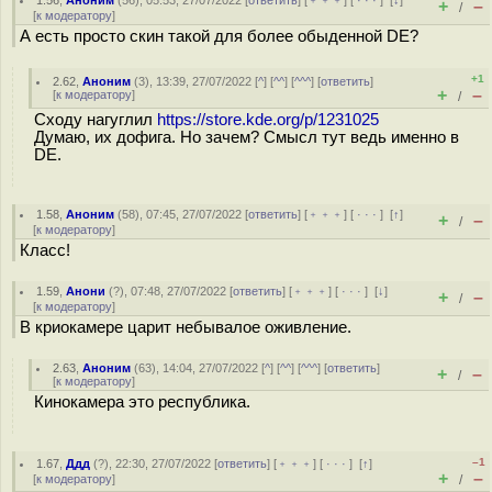
1.56
,
Аноним
(
56
), 05:53, 27/07/2022 [
ответить
] [
﹢﹢﹢
] [
· · ·
]
[
↓
]
+
–
/
[
к модератору
]
А есть просто скин такой для более обыденной DE?
+1
2.62
,
Аноним
(
3
), 13:39, 27/07/2022 [
^
] [
^^
] [
^^^
] [
ответить
]
+
–
[
к модератору
]
/
Сходу нагуглил
https://store.kde.org/p/1231025
Думаю, их дофига. Но зачем? Смысл тут ведь именно в
DE.
1.58
,
Аноним
(
58
), 07:45, 27/07/2022 [
ответить
] [
﹢﹢﹢
] [
· · ·
]
[
↑
]
+
–
/
[
к модератору
]
Класс!
1.59
,
Анони
(
?
), 07:48, 27/07/2022 [
ответить
] [
﹢﹢﹢
] [
· · ·
]
[
↓
]
+
–
/
[
к модератору
]
В криокамере царит небывалое оживление.
2.63
,
Аноним
(
63
), 14:04, 27/07/2022 [
^
] [
^^
] [
^^^
] [
ответить
]
+
–
/
[
к модератору
]
Кинокамера это республика.
–1
1.67
,
Ддд
(
?
), 22:30, 27/07/2022 [
ответить
] [
﹢﹢﹢
] [
· · ·
]
[
↑
]
+
–
[
к модератору
]
/