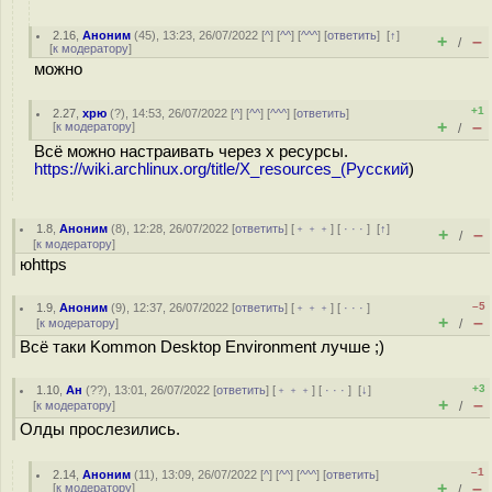
2.16
,
Аноним
(
45
), 13:23, 26/07/2022 [
^
] [
^^
] [
^^^
] [
ответить
]
[
↑
]
+
–
/
[
к модератору
]
можно
+1
2.27
,
хрю
(
?
), 14:53, 26/07/2022 [
^
] [
^^
] [
^^^
] [
ответить
]
+
–
[
к модератору
]
/
Всё можно настраивать через x ресурсы.
https://wiki.archlinux.org/title/X_resources_(Русский
)
1.8
,
Аноним
(
8
), 12:28, 26/07/2022 [
ответить
] [
﹢﹢﹢
] [
· · ·
]
[
↑
]
+
–
/
[
к модератору
]
юhttps
–5
1.9
,
Аноним
(
9
), 12:37, 26/07/2022 [
ответить
] [
﹢﹢﹢
] [
· · ·
]
+
–
[
к модератору
]
/
Всё таки Kommon Desktop Environment лучше ;)
+3
1.10
,
Ан
(
??
), 13:01, 26/07/2022 [
ответить
] [
﹢﹢﹢
] [
· · ·
]
[
↓
]
+
–
[
к модератору
]
/
Олды прослезились.
–1
2.14
,
Аноним
(
11
), 13:09, 26/07/2022 [
^
] [
^^
] [
^^^
] [
ответить
]
+
–
[
к модератору
]
/