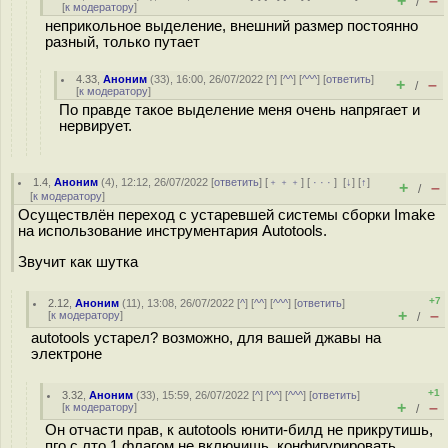
+
–
/
[
к модератору
]
неприкольное выделение, внешний размер постоянно
разный, только путает
4.33
,
Аноним
(
33
), 16:00, 26/07/2022 [
^
] [
^^
] [
^^^
] [
ответить
]
+
–
/
[
к модератору
]
По правде такое выделение меня очень напрягает и
нервирует.
1.4
,
Аноним
(
4
), 12:12, 26/07/2022 [
ответить
] [
﹢﹢﹢
] [
· · ·
]
[
↓
] [
↑
]
+
–
/
[
к модератору
]
Осуществлён переход с устаревшей системы сборки Imake
на использование инструментария Autotools.
Звучит как шутка
+7
2.12
,
Аноним
(
11
), 13:08, 26/07/2022 [
^
] [
^^
] [
^^^
] [
ответить
]
+
–
[
к модератору
]
/
autotools устарел? возможно, для вашей джавы на
электроне
+1
3.32
,
Аноним
(
33
), 15:59, 26/07/2022 [
^
] [
^^
] [
^^^
] [
ответить
]
+
–
[
к модератору
]
/
Он отчасти прав, к autotools юнити-билд не прикрутишь,
пго с лто 1 флагом не включишь, конфигурировать