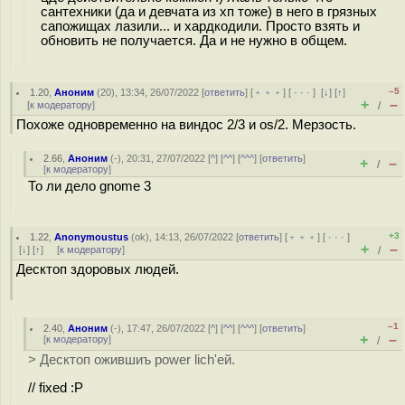
сантехники (да и девчата из хп тоже) в него в грязных
сапожищах лазили... и хардкодили. Просто взять и
обновить не получается. Да и не нужно в общем.
–5
1.20
,
Аноним
(
20
), 13:34, 26/07/2022 [
ответить
] [
﹢﹢﹢
] [
· · ·
]
[
↓
] [
↑
]
+
–
[
к модератору
]
/
Похоже одновременно на виндос 2/3 и os/2. Мерзость.
2.66
,
Аноним
(
-
), 20:31, 27/07/2022 [
^
] [
^^
] [
^^^
] [
ответить
]
+
–
/
[
к модератору
]
То ли дело gnome 3
+3
1.22
,
Anonymoustus
(
ok
), 14:13, 26/07/2022 [
ответить
] [
﹢﹢﹢
] [
· · ·
]
+
–
[
↓
] [
↑
] [
к модератору
]
/
Десктоп здоровых людей.
–1
2.40
,
Аноним
(
-
), 17:47, 26/07/2022 [
^
] [
^^
] [
^^^
] [
ответить
]
+
–
[
к модератору
]
/
> Десктоп ожившиъ power lich'ей.
// fixed :P