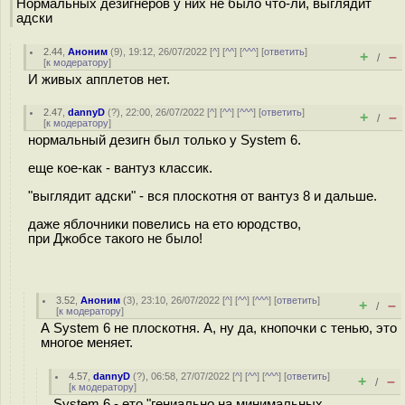
Нормальных дезигнеров у них не было что-ли, выглядит
адски
2.44
,
Аноним
(
9
), 19:12, 26/07/2022 [
^
] [
^^
] [
^^^
] [
ответить
]
+
–
/
[
к модератору
]
И живых апплетов нет.
2.47
,
dannyD
(
?
), 22:00, 26/07/2022 [
^
] [
^^
] [
^^^
] [
ответить
]
+
–
/
[
к модератору
]
нормальный дезигн был только у System 6.
еще кое-как - вантуз классик.
"выглядит адски" - вся плоскотня от вантуз 8 и дальше.
даже яблочники повелись на ето юродство,
при Джобсе такого не было!
3.52
,
Аноним
(
3
), 23:10, 26/07/2022 [
^
] [
^^
] [
^^^
] [
ответить
]
+
–
/
[
к модератору
]
А System 6 не плоскотня. А, ну да, кнопочки с тенью, это
многое меняет.
4.57
,
dannyD
(
?
), 06:58, 27/07/2022 [
^
] [
^^
] [
^^^
] [
ответить
]
+
–
/
[
к модератору
]
System 6 - ето "гениально на минимальных