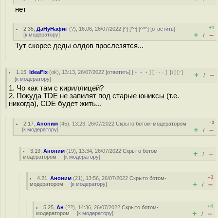
нет
+1
2.35
,
ДаНуНафиг
(
?
), 16:06, 26/07/2022 [
^
] [
^^
] [
^^^
] [
ответить
]
+
–
[
к модератору
]
/
Тут скорее деды олдов прослезятся...
1.15
,
IdeaFix
(
ok
), 13:13, 26/07/2022 [
ответить
] [
﹢﹢﹢
] [
· · ·
]
[
↓
] [
↑
]
+
–
/
[
к модератору
]
1. Чо как там с кириллицей?
2. Покуда TDE не запилят под старые юниксы (т.е.
никогда), CDE будет жить...
–3
2.17
,
Аноним
(
45
), 13:23, 26/07/2022
Скрыто ботом-модератором
+
–
[
к модератору
]
/
3.19
,
Аноним
(
19
), 13:34, 26/07/2022
Скрыто ботом-
+
–
/
модератором
[
к модератору
]
–1
4.21
,
Аноним
(
21
), 13:56, 26/07/2022
Скрыто ботом-
+
–
модератором
[
к модератору
]
/
+4
5.25
,
Ан
(
??
), 14:36, 26/07/2022
Скрыто ботом-
+
–
модератором
[
к модератору
]
/