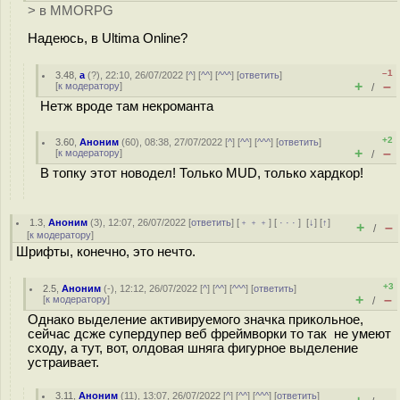
> в MMORPG
Надеюсь, в Ultima Online?
–1
3.48
,
а
(
?
), 22:10, 26/07/2022 [
^
] [
^^
] [
^^^
] [
ответить
]
+
–
[
к модератору
]
/
Нетж вроде там некроманта
+2
3.60
,
Аноним
(
60
), 08:38, 27/07/2022 [
^
] [
^^
] [
^^^
] [
ответить
]
+
–
[
к модератору
]
/
В топку этот новодел! Только MUD, только хардкор!
1.3
,
Аноним
(
3
), 12:07, 26/07/2022 [
ответить
] [
﹢﹢﹢
] [
· · ·
]
[
↓
] [
↑
]
+
–
/
[
к модератору
]
Шрифты, конечно, это нечто.
+3
2.5
,
Аноним
(
-
), 12:12, 26/07/2022 [
^
] [
^^
] [
^^^
] [
ответить
]
+
–
[
к модератору
]
/
Однако выделение активируемого значка прикольное,
сейчас дсже супердупер веб фреймворки то так не умеют
сходу, а тут, вот, олдовая шняга фигурное выделение
устраивает.
3.11
,
Аноним
(
11
), 13:07, 26/07/2022 [
^
] [
^^
] [
^^^
] [
ответить
]