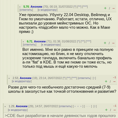
5.70
,
Аноним
(
70
), 00:19, 31/07/2022 [
^
] [
^^
] [
^^^
]
+
–
/
[
ответить
]
[
к модератору
]
Уже произошло. Убунту 22.04 Desktop, Вейленд и
Гном по умолчанию. Работает, кстати, отлично, UX
вылизали до уровня мейнстримных ОС. Но
настроить «падсибя» мало что можно. Как в Маке
прямо ;)
6.71
,
Аноним
(
71
), 01:38, 01/08/2022 [
^
] [
^^
] [
^^^
]
+
–
/
[
ответить
]
[
к модератору
]
Вот именно. Мне все равно в принципе на полную
кастомизацию, но блин, я не могу отключить
ускорение тачпада, включить банально профиль
а-ля "flat" в KDE. В том же гноме он тоже есть, но
только под мышь и ещё какую-то мелочь
–1
2.53
,
Аноним
(
19
), 23:14, 26/07/2022 [
^
] [
^^
] [
^^^
] [
ответить
]
[
↑
]
+
–
[
к модератору
]
/
Разве для чего-то необычного достаточно средней (7-9)
школы в захолустье как точкой оттолкновения и развития?
–1
1.29
,
Аноним
(
29
), 14:57, 26/07/2022 [
ответить
] [
﹢﹢﹢
] [
· · ·
]
[
↑
]
+
–
[
к модератору
]
/
>CDE был разработан в начале девяностых годов прошлого