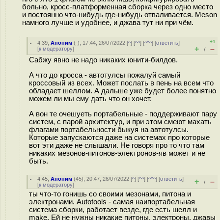
больно, кросс-платформенная сборка через одно место
и постоянно что-нибудь где-нибудь отваливается. Meson
намного лучше и удобнее, и джава тут ни при чём.
+1
4.39
,
Аноним
(
-
), 17:44, 26/07/2022 [
^
] [
^^
] [
^^^
] [
ответить
]
+
–
[
к модератору
]
/
Сабжу явно не надо никаких юнити-билдов.
А что до кросса - автотулсы пожалуй самый
кроссовый из всех. Может послать в пень на всем что
обладает шеллом. А дальше уже будет более понятно
можем ли мы ему дать что он хочет.
А вон те очешуеть портабельные - поддерживают пару
систем, с парой архитектур, и при этом смеют махать
флагами портабельности быкуя на автотулсы.
Которые запускаются даже на системах про которые
вот эти даже не слышали. Не говоря про то что там
никаких мезонов-питонов-электронов-яв может и не
быть.
4.45
,
Аноним
(
45
), 20:47, 26/07/2022 [
^
] [
^^
] [
^^^
] [
ответить
]
+
–
/
[
к модератору
]
ты что-то гонишь со своими мезонами, питона и
электронами. Autotools - самая наипортабельная
система сборки, работает везде, где есть шелл и
make. Ей не нужны никакие питоны, электроны, джавы