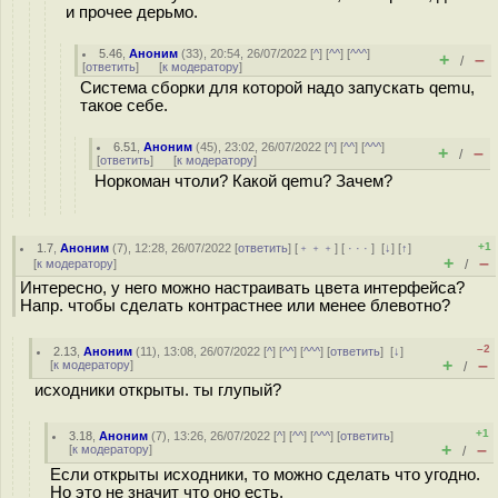
и прочее дерьмо.
5.46
,
Аноним
(
33
), 20:54, 26/07/2022 [
^
] [
^^
] [
^^^
]
+
–
/
[
ответить
]
[
к модератору
]
Система сборки для которой надо запускать qemu,
такое себе.
6.51
,
Аноним
(
45
), 23:02, 26/07/2022 [
^
] [
^^
] [
^^^
]
+
–
/
[
ответить
]
[
к модератору
]
Норкоман чтоли? Какой qemu? Зачем?
+1
1.7
,
Аноним
(
7
), 12:28, 26/07/2022 [
ответить
] [
﹢﹢﹢
] [
· · ·
]
[
↓
] [
↑
]
+
–
[
к модератору
]
/
Интересно, у него можно настраивать цвета интерфейса?
Напр. чтобы сделать контрастнее или менее блевотно?
–2
2.13
,
Аноним
(
11
), 13:08, 26/07/2022 [
^
] [
^^
] [
^^^
] [
ответить
]
[
↓
]
+
–
[
к модератору
]
/
исходники открыты. ты глупый?
+1
3.18
,
Аноним
(
7
), 13:26, 26/07/2022 [
^
] [
^^
] [
^^^
] [
ответить
]
+
–
[
к модератору
]
/
Если открыты исходники, то можно сделать что угодно.
Но это не значит что оно есть.