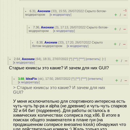
–1
6.31
,
Аноним
(
33
), 15:55, 26/07/2022
Скрыто ботом-
+
–
модератором
[
к модератору
]
/
7.36
,
Аноним
(
3
), 17:13, 26/07/2022
Скрыто ботом-
+
–
/
модератором
[
к модератору
]
8.38
,
Аноним
(
33
), 17:20, 26/07/2022
Скрыто
+
–
/
ботом-модератором
[
к модератору
]
2.64
,
Аноним
(
64
), 18:31, 27/07/2022 [
^
] [
^^
] [
^^^
] [
ответить
]
[
↑
]
+
–
/
[
к модератору
]
Старые юниксы это какие? И зачем для них GUI?
3.68
,
IdeaFix
(
ok
), 17:50, 28/07/2022 [
^
] [
^^
] [
^^^
] [
ответить
]
+
–
/
[
к модератору
]
> Старые юниксы это какие? И зачем для них
GUI?
У меня исключительно для спортивного интересна есть
чуть-чуть hp-pa и alpha (не древние) и чуть-чуть спарков
32 и 64 бит (подревнее). Для работы осталось в
химических количествах соляриса под х86. В итоге в
поисках общего знаменателя в плане гуи (на
продакшенном солярисе внезапно kiosk) обнаружил что
цде действительно коммон :) Жаль только что