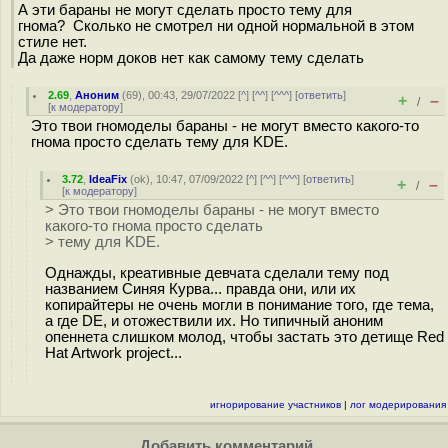
А эти бараны не могут сделать просто тему для
гнома? Сколько не смотрел ни одной нормальной в этом
стиле нет.
Да даже норм доков нет как самому тему сделать
2.69
,
Аноним
(
69
), 00:43, 29/07/2022 [
^
] [
^^
] [
^^^
] [
ответить
]
+
–
/
[
к модератору
]
Это твои гномоделы бараны - не могут вместо какого-то
гнома просто сделать тему для KDE.
3.72
,
IdeaFix
(
ok
), 10:47, 07/09/2022 [
^
] [
^^
] [
^^^
] [
ответить
]
+
–
/
[
к модератору
]
> Это твои гномоделы бараны - не могут вместо
какого-то гнома просто сделать
> тему для KDE.
Однажды, креативные девчата сделали тему под
названием Синяя Курва... правда они, или их
копирайтеры не очень могли в понимание того, где тема,
а где DE, и отожествили их. Но типичный аноним
опеннета слишком молод, чтобы застать это детище Red
Hat Artwork project...
игнорирование участников
|
лог модерирования
Добавить комментарий