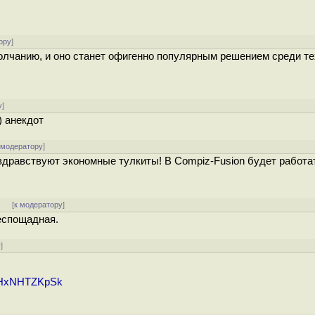
ору
]
молчанию, и оно станет офигенно популярным решением среди те
у
]
) анекдот
 модератору
]
здравствуют экономные тулкиты! В Compiz-Fusion будет работа
]
[
к модератору
]
беспощадная.
у
]
=NHxNHTZKpSk