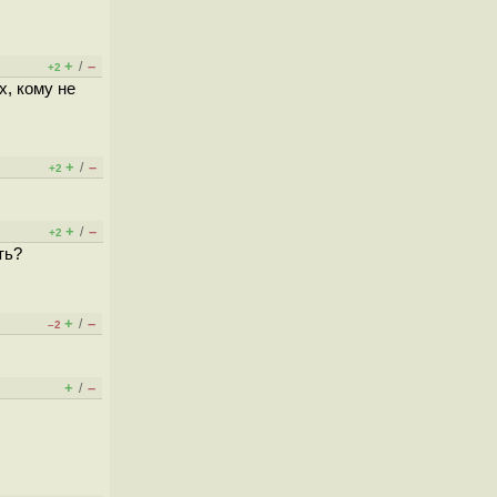
+
–
/
+2
х, кому не
+
–
/
+2
+
–
/
+2
ть?
+
–
/
–2
+
–
/