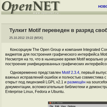
НОВ
Тулкит Motif переведен в разряд св
25.10.2012 19:22 (MSK)
Консорциум The Open Group и компания Integrated Co
виджетов для построения графического интерфейса Motif
Несмотря на то, что в нынешнее время Motif морально у
построение унифицированных графических интерфейсов
Одновременно представлен
Motif 2.3.4
, первый выпус
важных исправлений ошибок и полностью совместима с 
открыт под лицензией LGPL v2.1 и
размещён
на sourcefo
документации, вспомогательные библиотеки и демонст
Enterprise Linux, Fedora и Ubuntu.