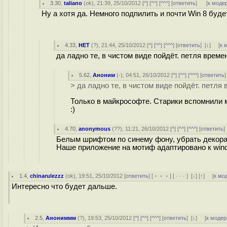
3.30
,
taliano
(
ok
), 21:39, 25/10/2012 [
^
] [
^^
] [
^^^
] [
ответить
]
[
к моде
Ну а хотя да. Немного подпилить и почти Win 8 будет
4.33
,
НЕТ
(
?
), 21:44, 25/10/2012 [
^
] [
^^
] [
^^^
] [
ответить
]
[
↓
] [
к 
да ладно те, в чистом виде пойдёт. петля време
5.62
,
Аноним
(
-
), 04:51, 26/10/2012 [
^
] [
^^
] [
^^^
] [
ответить
> да ладно те, в чистом виде пойдёт. петля
Только в майкрософте. Старики вспомнили м
:)
4.70
,
anonymous
(
??
), 11:21, 26/10/2012 [
^
] [
^^
] [
^^^
] [
ответить
Белым шрифтом по синему фону, убрать декора
Наше приложение на мотиф адаптировано к win
1.4
,
chinarulezzz
(
ok
), 19:51, 25/10/2012 [
ответить
] [
﹢﹢﹢
] [
· · ·
]
[
↓
] [
↑
] [
к мо
Интересно что будет дальше.
2.5
,
Анониммм
(
?
), 19:53, 25/10/2012 [
^
] [
^^
] [
^^^
] [
ответить
]
[
↓
] [
к модер