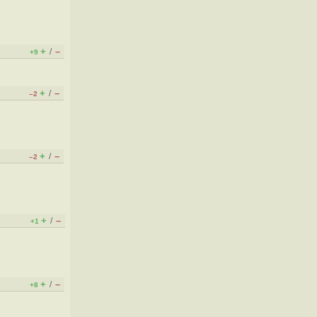
+
–
/
+9
+
–
/
–2
+
–
/
–2
+
–
/
+1
+
–
/
+8