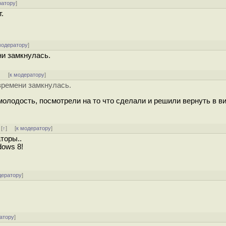
ратору
]
.
модератору
]
ни замкнулась.
]
[
к модератору
]
 времени замкнулась.
олодость, посмотрели на то что сделали и решили вернуть в в
]
[
↑
] [
к модератору
]
торы..
dows 8!
дератору
]
атору
]