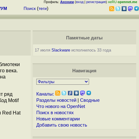
Профиль:
Аноним
(
вход
|
регистрация
)
неRU
opennet.me
РУМ
Поиск
(
теги
)
Памятные даты
17 июля
Slackware
исполнилось 33 года
блиотеки
го века.
Навигация
 на
ит ряд
Каналы:
од Motif
Разделы новостей
|
Сводные
Что нового на OpenNet
 Red Hat
Поиск в новостях
Новые комментарии
Добавить свою новость