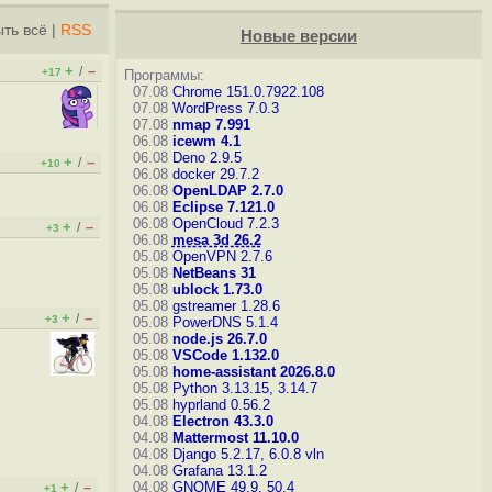
ть всё
|
RSS
Новые версии
+
–
/
+17
Программы:
07.08
Chrome 151.0.7922.108
07.08
WordPress 7.0.3
07.08
nmap 7.991
06.08
icewm 4.1
06.08
Deno 2.9.5
+
–
/
+10
06.08
docker 29.7.2
06.08
OpenLDAP 2.7.0
06.08
Eclipse 7.121.0
06.08
OpenCloud 7.2.3
+
–
/
+3
06.08
mesa 3d 26.2
05.08
OpenVPN 2.7.6
05.08
NetBeans 31
05.08
ublock 1.73.0
05.08
gstreamer 1.28.6
+
–
/
+3
05.08
PowerDNS 5.1.4
05.08
node.js 26.7.0
05.08
VSCode 1.132.0
05.08
home-assistant 2026.8.0
05.08
Python 3.13.15, 3.14.7
05.08
hyprland 0.56.2
04.08
Electron 43.3.0
04.08
Mattermost 11.10.0
04.08
Django 5.2.17, 6.0.8
vln
04.08
Grafana 13.1.2
+
–
04.08
GNOME 49.9, 50.4
/
+1