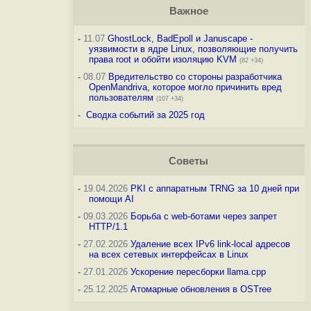
Важное
-
11.07
GhostLock, BadEpoll и Januscape -
уязвимости в ядре Linux, позволяющие получить
права root и обойти изоляцию KVM
(82 +34)
-
08.07
Вредительство со стороны разработчика
OpenMandriva, которое могло причинить вред
пользователям
(107 +34)
-
Сводка событий за 2025 год
Советы
-
19.04.2026
PKI с аппаратным TRNG за 10 дней при
помощи AI
-
09.03.2026
Борьба с web-ботами через запрет
HTTP/1.1
-
27.02.2026
Удаление всех IPv6 link-local адресов
на всех сетевых интерфейсах в Linux
-
27.01.2026
Ускорение пересборки llama.cpp
-
25.12.2025
Атомарные обновления в OSTree