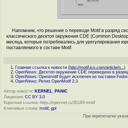
Напомним, что решение о переводе Motif в разряд с
классического десктоп окружения CDE (Common Desktop E
месяца, которые потребовались для урегулирования юри
поставляемого в составе Motif.
Главная ссылка к новости (
http://motif.ics.com/article/n...
)
OpenNews: Десктоп окружение CDE переведено в разря
OpenNews: Openmotif будет исключен из поставки Fedora
OpenNews: Релиз OpenMotif 2.3
Автор новости:
KERNEL_PANIC
Лицензия:
CC BY 3.0
Короткая ссылка: https://opennet.ru/35169-motif
Ключевые слова:
motif
,
gpl
При перепечатке указа