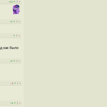
+
–
/
+10
+
–
/
+2
+
–
/
ид как было
+
–
/
+2
+
–
/
–1
+
–
/
+4