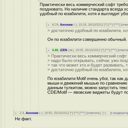
Практически весь коммерческий софт требов
поздновато. Но наличие стандарта всегда хо
удобный по юзабилити, хотя и выглядит убо
6.74
,
Аноним
(
-
), 15:18, 26/10/2012 [
^
] [
^^
] [
^^^
] [
отве
> достаточно удобный по юзабилити, хот
Он по юзабилити совершенно обычный. Т
6.86
,
iZEN
(
ok
), 19:05, 26/10/2012 [
^
] [
^^
] [
^^^
] [
ответи
> Практически весь коммерческий софт 
> надо было открывать, сейчас ужо поз
> так что может кто и будет развивать, 
> достаточно удобный по юзабилити, хот
По юзабилити Motif очень убог, так ка
мыши и движений мышью по сравнению с 
данным тулкитом, можно запустить текст
CDE/Motif — явовские виджеты будут пов
2.3
,
Аноним
(
-
), 19:50, 25/10/2012 [
^
] [
^^
] [
^^^
] [
ответить
]
[
↑
] [
к модерато
Не факт.