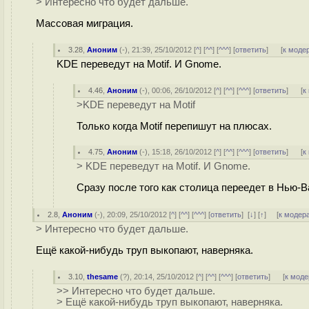
> Интересно что будет дальше.
Массовая миграция.
3.28
,
Аноним
(
-
), 21:39, 25/10/2012 [
^
] [
^^
] [
^^^
] [
ответить
]
[
к моде
KDE переведут на Motif. И Gnome.
4.46
,
Аноним
(
-
), 00:06, 26/10/2012 [
^
] [
^^
] [
^^^
] [
ответить
]
[
к
>KDE переведут на Motif
Только когда Motif перепишут на плюсах.
4.75
,
Аноним
(
-
), 15:18, 26/10/2012 [
^
] [
^^
] [
^^^
] [
ответить
]
[
к
> KDE переведут на Motif. И Gnome.
Сразу после того как столица переедет в Нью-В
2.8
,
Аноним
(
-
), 20:09, 25/10/2012 [
^
] [
^^
] [
^^^
] [
ответить
]
[
↓
] [
↑
] [
к модер
> Интересно что будет дальше.
Ещё какой-нибудь труп выкопают, наверняка.
3.10
,
thesame
(
?
), 20:14, 25/10/2012 [
^
] [
^^
] [
^^^
] [
ответить
]
[
к моде
>> Интересно что будет дальше.
> Ещё какой-нибудь труп выкопают, наверняка.