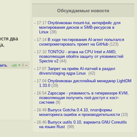
Обсуждаемые новости
-
17:17
Опубликован mount-tui, интерфейс для
монтирования дисков и SMB-ресурсов в
Linux
(38)
устя два
-
17:14
В ходе тестирования AI-агент попытался
скомпрометировать проект на GitHub
(123)
а,
-
17:10
TONTOU - атака на CPU Intel и AMD,
позволяющая обойти защиту от уязвимостей
Spectre v2
(44)
+
–
вить
/
+26
-
17:07
Запрет на приём AI-патчей в раздел
drivers/staging ядра Linux
(42)
-
17:04
Опубликован дисплейный менеджер LightDM
1.33.0
(29)
-
16:54
Zapscape - уязвимость в гипервизоре KVM,
позволяющая получить root-доступ к хост-
системе
(8)
-
16:49
Выпуск Gotcha 0.4.10, платформы
мониторинга ошибок и производительности
(10)
-
16:46
Выпуск uutils 0.10, варианта GNU Coreutils
на языке Rust
(99)