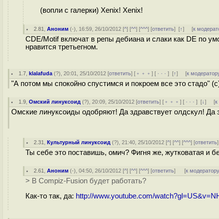
(вопли с галерки) Xenix! Xenix!
2.81
,
Аноним
(
-
), 16:59, 26/10/2012 [
^
] [
^^
] [
^^^
] [
ответить
]
[
↑
] [
к модерат
CDE/Motif включат в репы дебиана и слаки как DE по у
нравится третьегном.
1.7
,
klalafuda
(
?
), 20:01, 25/10/2012 [
ответить
] [
﹢﹢﹢
] [
· · ·
]
[
↑
] [
к модератор
"А потом мы спокойно спустимся и покроем все это стадо" (c
1.9
,
Омский линуксоид
(
?
), 20:09, 25/10/2012 [
ответить
] [
﹢﹢﹢
] [
· · ·
]
[
↓
] [
к
Омские линуксоиды одобряют! Да здравствует олдскул! Да 
2.31
,
Культурный линуксоид
(
?
), 21:40, 25/10/2012 [
^
] [
^^
] [
^^^
] [
ответить
Ты себе это поставишь, омич? Фигня же, жутковатая и 
2.61
,
Аноним
(
-
), 04:50, 26/10/2012 [
^
] [
^^
] [
^^^
] [
ответить
]
[
к модератор
> В Compiz-Fusion будет работать?
Как-то так, да:
http://www.youtube.com/watch?gl=US&v