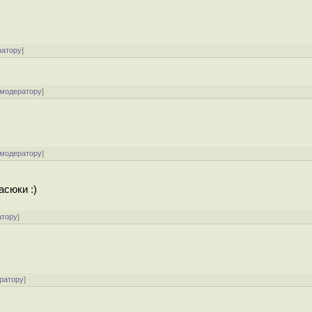
ратору
]
 модератору
]
 модератору
]
асюки :)
атору
]
ратору
]