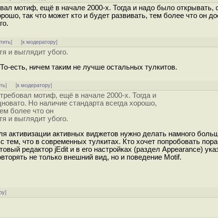
ал мотиф, ещё в начале 2000-х. Тогда и надо было открывать, 
рошо, так что может кто и будет развивать, тем более что он д
го.
тить
]
[
к модератору
]
я и выглядит убого.
о-есть, ничем таким не лучше остальных тулкитов.
ть
]
[
к модератору
]
требовал мотиф, ещё в начале 2000-х. Тогда и
дновато. Но наличие стандарта всегда хорошо,
тем более что он
я и выглядит убого.
к для активизации активных виджетов нужно делать намного бол
тем, что в современных тулкитах. Кто хочет попробовать пора
овый редактор jEdit и в его настройках (раздел Appearance) ука
торять не только внешний вид, но и поведение Motif.
ру
]