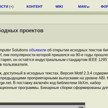
ОСТИ
(
+
)
КОНТЕНТ
WIKI
MAN'ы
ФО
ободных проектов
mputer Solutions
объявили
об открытии исходных текстов би
, пик популярности которой пришелся на 90-е годы прошло
старел, он остаётся индустриальным стандартом IEEE 1295
 пользователя.
к, доступный в исходных текстах. Версия Motif 2.3.4 содерж
предыдущими проприетарными выпусками на уровне ABI. К
rge.net. В поставку включён код библиотеки libXm, набор
рационные программы. Бинарные сборки сформированы для