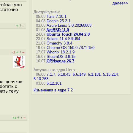
далее>>
сейчас ужо
остаточно
Дистрибутивы:
05.08
Tails 7.10.1
04.08
Deepin 25.2.1
03.08
Azure Linux 3.0.20260803
+
–
/
01.08
NetBSD 11.0
24.07
Ubuntu Touch 24.04 2.0
23.07
Solaris 11.4 SRU94
21.07
Omarchy 3.8.4
19.07
Chrome OS 150.0.7871.150
+
–
17.07
Whonix 18.2.1.9
/
–2
16.07
SteamOS 3.8.15
16.07
OPNsense 26.7
Актуальные ядра Linux:
06.08
7.1.7
,
6.18.43
,
6.6.149
,
6.1.181
,
5.15.214
,
5.10.263
ьше щелчков
03.08
6.12.101
ботать с
Изменения в ядре 7.2
зать тему
+
–
/
+4