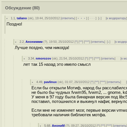
Обсуждение
(80)
1.1
,
taliano
(
ok
), 19:44, 25/10/2012 [
ответить
] [
﹢﹢﹢
] [
· · ·
]
[
↓
] [
к модератору
Поздно!
2.2
,
Анониммм
(
?
), 19:50, 25/10/2012 [
^
] [
^^
] [
^^^
] [
ответить
]
[
↓
] [
к модер
Лучше поздно, чем никогда!
3.34
,
nmorozov
(
ok
), 21:54, 25/10/2012 [
^
] [
^^
] [
^^^
] [
ответить
]
[
к м
лет так 15 назад это имело смысл
4.49
,
pavlinux
(
ok
), 01:07, 26/10/2012 [
^
] [
^^
] [
^^^
] [
ответить
]
Если бы открыли Мотиф, народ бы расслабился
не было бы чудных fvwm95, fvwm2, ... gnome, kd
У меня в 97 году была бинарная версия под libc5
поставил, потошнился и выкинул нафиг, вернул
Если мне не изменяет мозг, первые версии vmwar
требовали наличия библиотек мотфа.
5.68
,
АнониМ
(
?
), 09:27, 26/10/2012 [
^
] [
^^
] [
^^^
] [
ответить