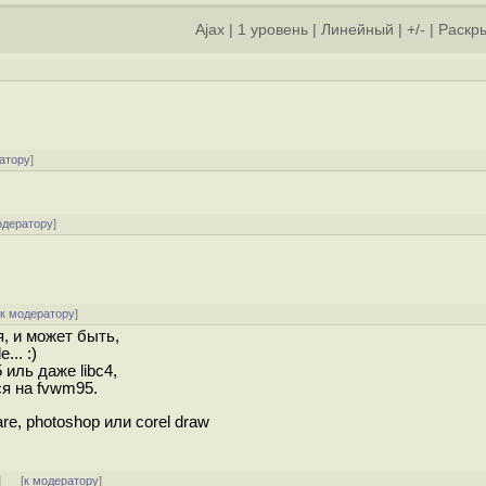
Ajax
|
1 уровень
|
Линейный
|
+/-
|
Раскры
]
атору
]
одератору
]
[
к модератору
]
, и может быть,
e... :)
 иль даже libc4,
ся на fvwm95.
e, photoshop или corel draw
]
[
к модератору
]