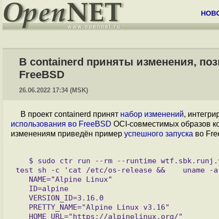
НОВ
В containerd приняты изменения, по
FreeBSD
26.06.2022 17:34 (MSK)
В проект containerd принят
набор изменений
, интегр
использования во FreeBSD
OCI-совместимых образов кон
изменениям приведён пример
успешного запуска
во Fre
   $ sudo ctr run --rm --runtime wtf.sbk.runj.v1 --tty --snapshotter zfs docker.io/library/alpine:latest 
test sh -c 'cat /etc/os-release &&    uname -a'
   NAME="Alpine Linux"

   ID=alpine

   VERSION_ID=3.16.0

   PRETTY_NAME="Alpine Linux v3.16"

   HOME_URL="https://alpinelinux.org/"
