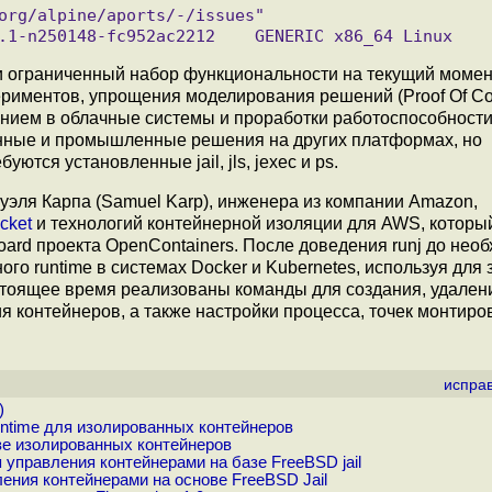
 и ограниченный набор функциональности на текущий момент
ериментов, упрощения моделирования решений (Proof Of Co
анием в облачные системы и проработки работоспособности
ванные и промышленные решения на других платформах, но
ются установленные jail, jls, jexec и ps.
эля Карпа (Samuel Karp), инженера из компании Amazon,
ocket
и технологий контейнерной изоляции для AWS, которы
oard проекта OpenContainers. После доведения runj до нео
го runtime в системах Docker и Kubernetes, используя для 
астоящее время реализованы команды для создания, удален
я контейнеров, а также настройки процесса, точек монтиро
испра
)
runtime для изолированных контейнеров
азе изолированных контейнеров
управления контейнерами на базе FreeBSD jail
ления контейнерами на основе FreeBSD Jail