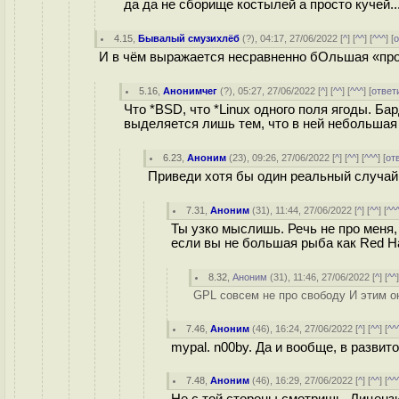
да да не сборище костылей а просто кучей..
4.15
,
Бывалый смузихлёб
(
?
), 04:17, 27/06/2022 [
^
] [
^^
] [
^^^
] [
о
И в чём выражается несравненно бОльшая «про
5.16
,
Анонимчег
(
?
), 05:27, 27/06/2022 [
^
] [
^^
] [
^^^
] [
ответ
Что *BSD, что *Linux одного поля ягоды. Бар
выделяется лишь тем, что в ней небольшая
6.23
,
Аноним
(
23
), 09:26, 27/06/2022 [
^
] [
^^
] [
^^^
] [
от
Приведи хотя бы один реальный случай 
7.31
,
Аноним
(
31
), 11:44, 27/06/2022 [
^
] [
^^
] [
^^
Ты узко мыслишь. Речь не про меня,
если вы не большая рыба как Red Ha
8.32
,
Аноним
(
31
), 11:46, 27/06/2022 [
^
] [
^^
GPL совсем не про свободу И этим он
7.46
,
Аноним
(
46
), 16:24, 27/06/2022 [
^
] [
^^
] [
^^
mypal. n00by. Да и вообще, в развит
7.48
,
Аноним
(
46
), 16:29, 27/06/2022 [
^
] [
^^
] [
^^