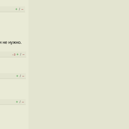
+
–
/
и не нужно.
+
–
/
–3
+
–
/
+
–
/