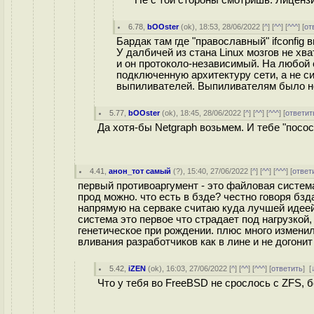
Не с той стороны смотришь. Лицензии
6.78
,
bOOster
(
ok
), 18:53, 28/06/2022 [
^
] [
^^
] [
^^^
] [
от
Бардак там где "православный" ifconfig 
У далбичей из стана Linux мозгов не х
и он протоколо-независимый. На любой с
подключенную архитектуру сети, а не си
выпиливателей. Выпиливателям было нев
5.77
,
bOOster
(
ok
), 18:45, 28/06/2022 [
^
] [
^^
] [
^^^
] [
ответит
Да хотя-бы Netgraph возьмем. И тебе "пососа
4.41
,
анон_тот самый
(
?
), 15:40, 27/06/2022 [
^
] [
^^
] [
^^^
] [
ответ
первый противоаргумент - это файловая система.
прод можно. что есть в бзде? честно говоря бзд
напрямую на серваке считаю куда лучшей идеей
система это первое что страдает под нагрузкой,
генетическое при рождении. плюс много изменил
вливания разработчиков как в лине и не догонит
5.42
,
iZEN
(
ok
), 16:03, 27/06/2022 [
^
] [
^^
] [
^^^
] [
ответить
]
[
Что у тебя во FreeBSD не срослось с ZFS, 