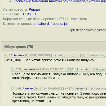
OpenNews: Компания Amazon опубликовала систему вирт
Автор новости:
Роман
Лицензия:
CC BY 3.0
Короткая ссылка: https://opennet.ru/57411-containerd
Ключевые слова:
containerd
,
freebsd
,
jail
При перепечатке указа
Обсуждение
(75)
1.2
,
Аноним
(
2
), 23:31, 26/06/2022 [
ответить
] [
﹢﹢﹢
] [
· · ·
]
[
↓
] [
к модератору
WSL, runj... Все хотят прикоснуться к нашему линуксу.
2.22
,
nmorozov
(
ok
), 09:25, 27/06/2022 [
^
] [
^^
] [
^^^
] [
ответить
]
[
к модера
Вообще-то возможность запуска бинарей Линукса под Fre
контейнеры, в целом логично
2.69
,
Аноним
(
69
), 01:34, 28/06/2022 [
^
] [
^^
] [
^^^
] [
ответить
]
[
к модерато
Только в этом случае смысл не понятен. Зачем надо лин
линукса тырят. Хотя, конечно, убедить линукс рекурси
креативно, не отнять )))