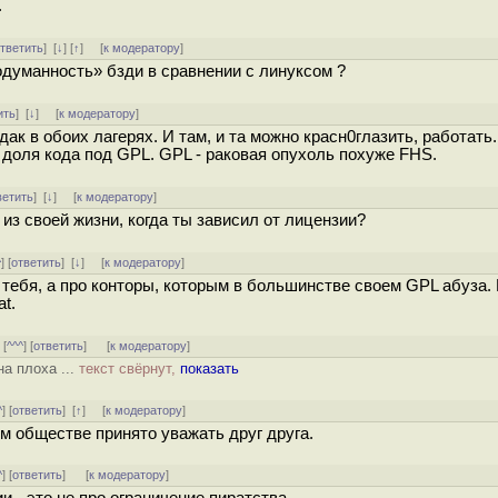
.
тветить
]
[
↓
] [
↑
] [
к модератору
]
думанность» бзди в сравнении с линуксом ?
ить
]
[
↓
] [
к модератору
]
дак в обоих лагерях. И там, и та можно красн0глазить, работать
 доля кода под GPL. GPL - раковая опухоль похуже FHS.
ветить
]
[
↓
] [
к модератору
]
из своей жизни, когда ты зависил от лицензии?
^
] [
ответить
]
[
↓
] [
к модератору
]
 тебя, а про конторы, которым в большинстве своем GPL абуза.
t.
] [
^^^
] [
ответить
]
[
к модератору
]
а плоха ...
текст свёрнут,
показать
^
] [
ответить
]
[
↑
] [
к модератору
]
ом обществе принято уважать друг друга.
^
] [
ответить
]
[
к модератору
]