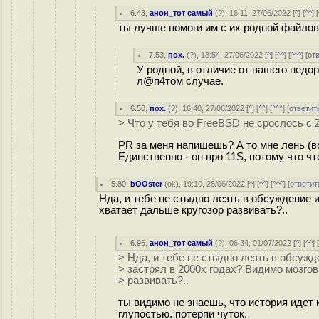
6.43
,
анон_тот самый
(
?
), 16:11, 27/06/2022 [
^
] [
^^
] [
ты лучше помоги им с их родной файлово
7.53
,
пох.
(
?
), 18:54, 27/06/2022 [
^
] [
^^
] [
^^^
] [
от
У родной, в отличие от вашего недор
л@п4том случае.
6.50
,
пох.
(
?
), 16:40, 27/06/2022 [
^
] [
^^
] [
^^^
] [
ответит
> Что у тебя во FreeBSD не срослось с
PR за меня напишешь? А то мне лень (вс
Единственно - он про 11S, потому что 
5.80
,
bOOster
(
ok
), 19:10, 28/06/2022 [
^
] [
^^
] [
^^^
] [
ответит
Нда, и тебе не стыдно лезть в обсуждение и
хватает дальше кругозор развивать?..
6.96
,
анон_тот самый
(
?
), 06:34, 01/07/2022 [
^
] [
^^
] 
> Нда, и тебе не стыдно лезть в обсужд
> застрял в 2000х годах? Видимо мозгов
> развивать?..
ты видимо не знаешь, что история идет 
глупостью. потерпи чуток.