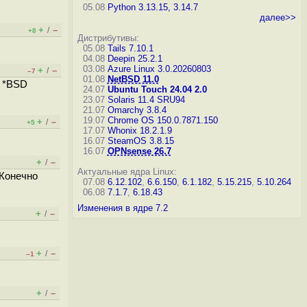
05.08
Python 3.13.15, 3.14.7
далее>>
+
–
/
+8
Дистрибутивы:
05.08
Tails 7.10.1
04.08
Deepin 25.2.1
03.08
Azure Linux 3.0.20260803
+
–
/
–7
01.08
NetBSD 11.0
. *BSD
24.07
Ubuntu Touch 24.04 2.0
23.07
Solaris 11.4 SRU94
21.07
Omarchy 3.8.4
19.07
Chrome OS 150.0.7871.150
+
–
/
+5
17.07
Whonix 18.2.1.9
16.07
SteamOS 3.8.15
16.07
OPNsense 26.7
+
–
/
Актуальные ядра Linux:
 Конечно
07.08
6.12.102
,
6.6.150
,
6.1.182
,
5.15.215
,
5.10.264
06.08
7.1.7
,
6.18.43
Изменения в ядре 7.2
+
–
/
+
–
/
–1
+
–
/