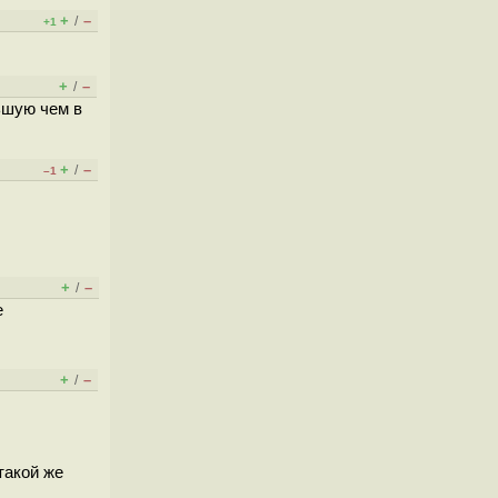
+
–
/
+1
+
–
/
ньшую чем в
+
–
/
–1
+
–
/
е
+
–
/
такой же