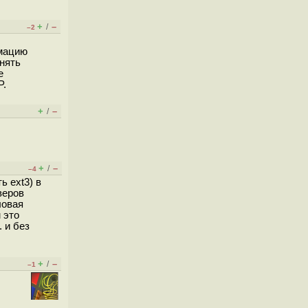
+
–
/
–2
рмацию
онять
е
P.
+
–
/
+
–
/
–4
ь ext3) в
веров
ловая
 это
 и без
+
–
/
–1