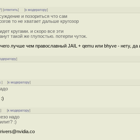
^
] [
ответить
]
[
к модератору
]
бсуждение и позориться что сам
озгов то не хватает дальше кругозор
идет кругами. и скоро все эти
анут такой же глупостью. потерпи чуток.
ичего лучше чем православный JAIL + qemu или bhyve - нету, да 
модератору
]
↓
] [
к модератору
]
надо
:)
ь
]
[
к модератору
]
лезо надо
илит? :)
rivers@nvidia.co