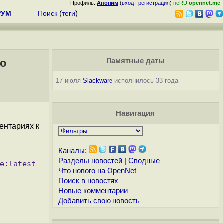
Профиль:
Аноним
(
вход
|
регистрация
)
неRU
opennet.me
РУМ
Поиск
(
теги
)
во
Памятные даты
17 июля
Slackware
исполнилось 33 года
Навигация
ь
ентариях к
Каналы:
Разделы новостей
|
Сводные
Что нового на OpenNet
Поиск в новостях
Новые комментарии
Добавить свою новость