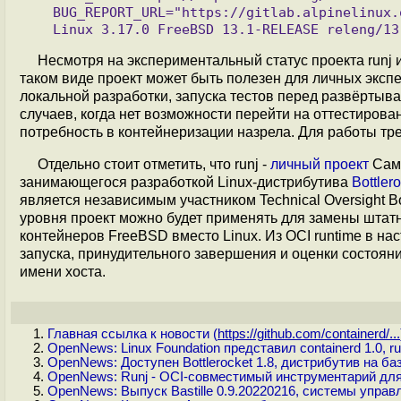
   BUG_REPORT_URL="https://gitlab.alpinelinux.org/alpine/aports/-/issues"

Несмотря на экспериментальный статус проекта runj
таком виде проект может быть полезен для личных эксп
локальной разработки, запуска тестов перед развёртыв
случаев, когда нет возможности перейти на оттестиро
потребность в контейнеризации назрела. Для работы требу
Отдельно стоит отметить, что runj -
личный проект
Саму
занимающегося разработкой Linux-дистрибутива
Bottler
является независимым участником Technical Oversight B
уровня проект можно будет применять для замены штатно
контейнеров FreeBSD вместо Linux. Из OCI runtime в н
запуска, принудительного завершения и оценки состояни
имени хоста.
Главная ссылка к новости (
https://github.com/containerd/...
OpenNews: Linux Foundation представил containerd 1.0, 
OpenNews: Доступен Bottlerocket 1.8, дистрибутив на б
OpenNews: Runj - OCI-совместимый инструментарий для 
OpenNews: Выпуск Bastille 0.9.20220216, системы управ