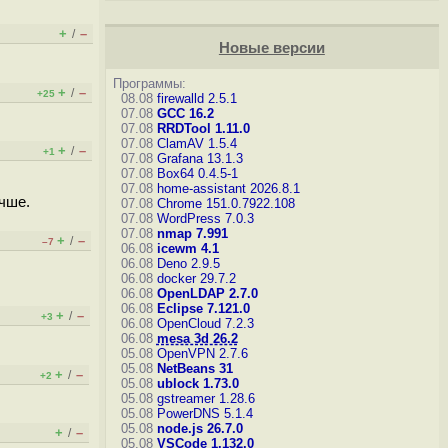
+
–
/
Новые версии
Программы:
+
–
/
+25
08.08
firewalld 2.5.1
07.08
GCC 16.2
07.08
RRDTool 1.11.0
07.08
ClamAV 1.5.4
+
–
/
+1
07.08
Grafana 13.1.3
07.08
Box64 0.4.5-1
07.08
home-assistant 2026.8.1
учше.
07.08
Chrome 151.0.7922.108
07.08
WordPress 7.0.3
07.08
nmap 7.991
+
–
/
–7
06.08
icewm 4.1
06.08
Deno 2.9.5
06.08
docker 29.7.2
06.08
OpenLDAP 2.7.0
06.08
Eclipse 7.121.0
+
–
/
+3
06.08
OpenCloud 7.2.3
06.08
mesa 3d 26.2
05.08
OpenVPN 2.7.6
05.08
NetBeans 31
+
–
/
+2
05.08
ublock 1.73.0
05.08
gstreamer 1.28.6
05.08
PowerDNS 5.1.4
05.08
node.js 26.7.0
+
–
/
05.08
VSCode 1.132.0