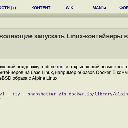
ОСТИ
(
+
)
КОНТЕНТ
WIKI
MAN'ы
ФО
зволяющие запускать Linux-контейнеры 
ирующий поддержку runtime
runj
и открывающий возможност
тейнеров на базе Linux, например образов Docker. В комм
eBSD образа с Alpine Linux.

