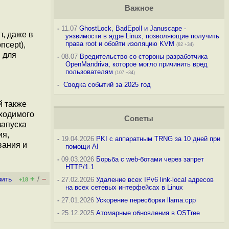
Важное
-
11.07
GhostLock, BadEpoll и Januscape -
, даже в
уязвимости в ядре Linux, позволяющие получить
права root и обойти изоляцию KVM
ncept),
(82 +34)
 для
-
08.07
Вредительство со стороны разработчика
OpenMandriva, которое могло причинить вред
пользователям
(107 +34)
-
Сводка событий за 2025 год
й также
бходимого
Советы
запуска
ия,
-
19.04.2026
PKI с аппаратным TRNG за 10 дней при
вания и
помощи AI
-
09.03.2026
Борьба с web-ботами через запрет
HTTP/1.1
+
–
вить
/
-
27.02.2026
Удаление всех IPv6 link-local адресов
+18
на всех сетевых интерфейсах в Linux
-
27.01.2026
Ускорение пересборки llama.cpp
-
25.12.2025
Атомарные обновления в OSTree