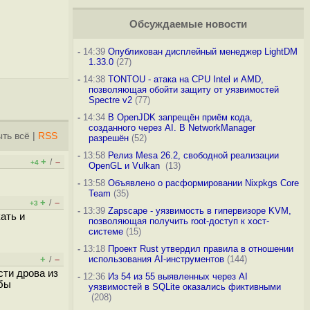
Обсуждаемые новости
-
14:39
Опубликован дисплейный менеджер LightDM
1.33.0
(27)
-
14:38
TONTOU - атака на CPU Intel и AMD,
позволяющая обойти защиту от уязвимостей
Spectre v2
(77)
-
14:34
В OpenJDK запрещён приём кода,
созданного через AI. В NetworkManager
ть всё
|
RSS
разрешён
(52)
-
13:58
Релиз Mesa 26.2, свободной реализации
+
–
/
+4
OpenGL и Vulkan
(13)
-
13:58
Объявлено о расформировании Nixpkgs Core
Team
(35)
+
–
/
+3
-
13:39
Zapscape - уязвимость в гипервизоре KVM,
ать и
позволяющая получить root-доступ к хост-
системе
(15)
-
13:18
Проект Rust утвердил правила в отношении
+
–
использования AI-инструментов
(144)
/
сти дрова из
-
12:36
Из 54 из 55 выявленных через AI
 бы
уязвимостей в SQLite оказались фиктивными
(208)