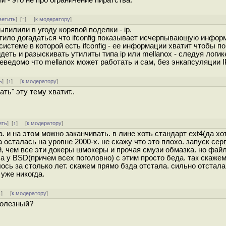
 - это не про ограничение пиратства.
ветить
]
[
↑
] [
к модератору
]
выпилили в угоду корявой поделки - ip.
ватило догадаться что ifconfig показывает исчерпывающую инфо
истеме в которой есть ifconfig - ее информации хватит чтобы п
деть и разыскивать утилиты типа ip или mellanox - следуя логик
едомо что mellanox может работать и сам, без энкапсуляции I
ь
]
[
↑
] [
к модератору
]
ть" эту тему хватит..
ить
]
[
↑
] [
к модератору
]
 и на этом можно заканчивать. в лине хоть стандарт ext4(да хот
а осталась на уровне 2000-х. не скажу что это плохо. запуск сер
, чем все эти докеры шмокеры и прочая смузи обмазка. но фай
 а у BSD(причем всех поголовно) с этим просто беда. так скажем
ось за столько лет. скажем прямо бзда отстала. сильно отстала.
 уже никогда.
↓
] [
к модератору
]
болезный?