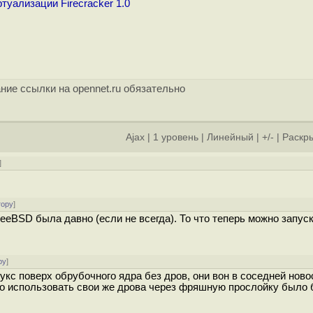
уализации Firecracker 1.0
ние ссылки на opennet.ru обязательно
Ajax
|
1 уровень
|
Линейный
|
+/-
|
Раскры
]
тору
]
eBSD была давно (если не всегда). То что теперь можно запуск
ру
]
укс поверх обрубочного ядра без дров, они вон в соседней ново
вно использовать свои же дрова через фряшную прослойку было