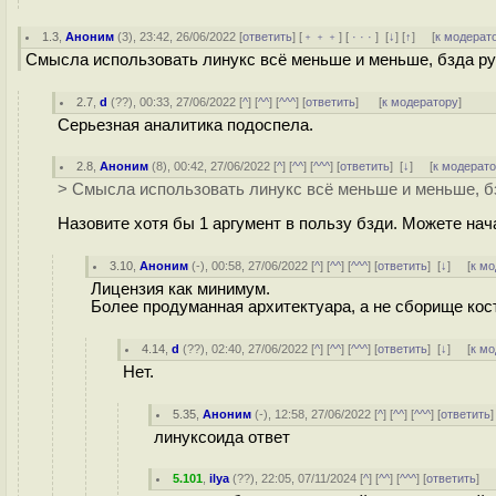
1.3
,
Аноним
(
3
), 23:42, 26/06/2022 [
ответить
] [
﹢﹢﹢
] [
· · ·
]
[
↓
] [
↑
] [
к модерат
Смысла использовать линукс всё меньше и меньше, бзда ру
2.7
,
d
(
??
), 00:33, 27/06/2022 [
^
] [
^^
] [
^^^
] [
ответить
]
[
к модератору
]
Серьезная аналитика подоспела.
2.8
,
Аноним
(
8
), 00:42, 27/06/2022 [
^
] [
^^
] [
^^^
] [
ответить
]
[
↓
] [
к модерат
> Смысла использовать линукс всё меньше и меньше, бз
Назовите хотя бы 1 аргумент в пользу бзди. Можете нач
3.10
,
Аноним
(
-
), 00:58, 27/06/2022 [
^
] [
^^
] [
^^^
] [
ответить
]
[
↓
] [
к м
Лицензия как минимум.
Более продуманная архитектуара, а не сборище кос
4.14
,
d
(
??
), 02:40, 27/06/2022 [
^
] [
^^
] [
^^^
] [
ответить
]
[
↓
] [
к м
Нет.
5.35
,
Аноним
(
-
), 12:58, 27/06/2022 [
^
] [
^^
] [
^^^
] [
ответить
линуксоида ответ
5.101
,
ilya
(
??
), 22:05, 07/11/2024 [
^
] [
^^
] [
^^^
] [
ответить
]