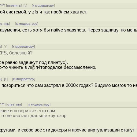
^^^
] [
ответить
]
[
↓
] [
к модератору
]
й системой. у zfs и так проблем хватает.
ветить
]
[
к модератору
]
азумения, есть хотя бы native snapshots. Через задницу, но ме
ь
]
[
↑
] [
к модератору
]
 ZFS, болезный?
е равно задвинут под плинтус).
что-то чинить в л@п4топоделке бессмысленно.
ь
]
[
↑
] [
к модератору
]
 позориться что сам застрял в 2000х годах? Видимо мозгов то н
[
^^^
] [
ответить
]
[
к модератору
]
ение и позориться что сам
 то не хватает дальше кругозор
кругами. и скоро все эти докеры и прочие виртуализации станут 