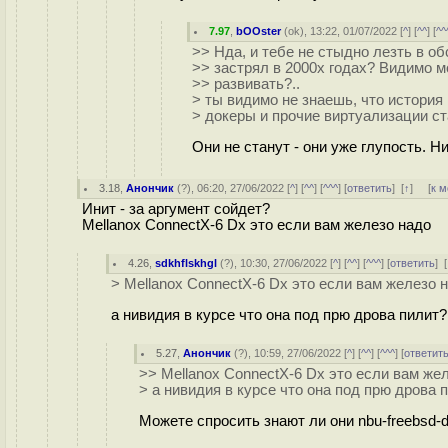
7.97
,
bOOster
(
ok
), 13:22, 01/07/2022 [
^
] [
^^
] [
^^
>> Нда, и тебе не стыдно лезть в о
>> застрял в 2000х годах? Видимо м
>> развивать?..
> ты видимо не знаешь, что история 
> докеры и прочие виртуализации ст
Они не станут - они уже глупость. Н
3.18
,
Анончик
(
?
), 06:20, 27/06/2022 [
^
] [
^^
] [
^^^
] [
ответить
]
[
↑
] [
к 
Инит - за аргумент сойдет?
Mellanox ConnectX-6 Dx это если вам железо надо
4.26
,
sdkhflskhgl
(
?
), 10:30, 27/06/2022 [
^
] [
^^
] [
^^^
] [
ответить
]
[
> Mellanox ConnectX-6 Dx это если вам железо 
а нивидия в курсе что она под прю дрова пилит? 
5.27
,
Анончик
(
?
), 10:59, 27/06/2022 [
^
] [
^^
] [
^^^
] [
ответит
>> Mellanox ConnectX-6 Dx это если вам же
> а нивидия в курсе что она под прю дрова п
Можете спросить знают ли они nbu-freebsd-d