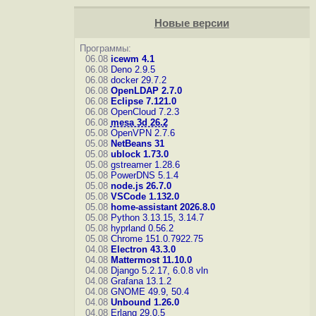
Новые версии
Программы:
06.08
icewm 4.1
06.08
Deno 2.9.5
06.08
docker 29.7.2
06.08
OpenLDAP 2.7.0
06.08
Eclipse 7.121.0
06.08
OpenCloud 7.2.3
06.08
mesa 3d 26.2
05.08
OpenVPN 2.7.6
05.08
NetBeans 31
05.08
ublock 1.73.0
05.08
gstreamer 1.28.6
05.08
PowerDNS 5.1.4
05.08
node.js 26.7.0
05.08
VSCode 1.132.0
05.08
home-assistant 2026.8.0
05.08
Python 3.13.15, 3.14.7
05.08
hyprland 0.56.2
05.08
Chrome 151.0.7922.75
04.08
Electron 43.3.0
04.08
Mattermost 11.10.0
04.08
Django 5.2.17, 6.0.8
vln
04.08
Grafana 13.1.2
04.08
GNOME 49.9, 50.4
04.08
Unbound 1.26.0
04.08
Erlang 29.0.5