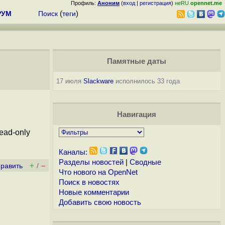
Профиль:
Аноним
(
вход
|
регистрация
)
неRU
opennet.me
РУМ
Поиск
(
теги
)
Памятные даты
17 июля
Slackware
исполнилось 33 года
Навигация
ead-only
Каналы:
Разделы новостей
|
Сводные
+
–
править
/
Что нового на OpenNet
Поиск в новостях
Новые комментарии
Добавить свою новость