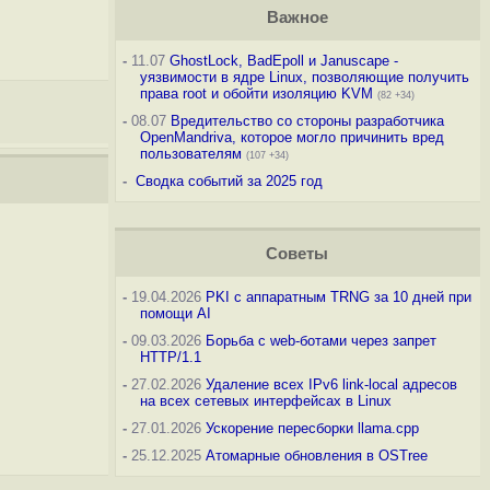
Важное
-
11.07
GhostLock, BadEpoll и Januscape -
уязвимости в ядре Linux, позволяющие получить
права root и обойти изоляцию KVM
(82 +34)
-
08.07
Вредительство со стороны разработчика
OpenMandriva, которое могло причинить вред
пользователям
(107 +34)
-
Сводка событий за 2025 год
Советы
-
19.04.2026
PKI с аппаратным TRNG за 10 дней при
помощи AI
-
09.03.2026
Борьба с web-ботами через запрет
HTTP/1.1
-
27.02.2026
Удаление всех IPv6 link-local адресов
на всех сетевых интерфейсах в Linux
-
27.01.2026
Ускорение пересборки llama.cpp
-
25.12.2025
Атомарные обновления в OSTree