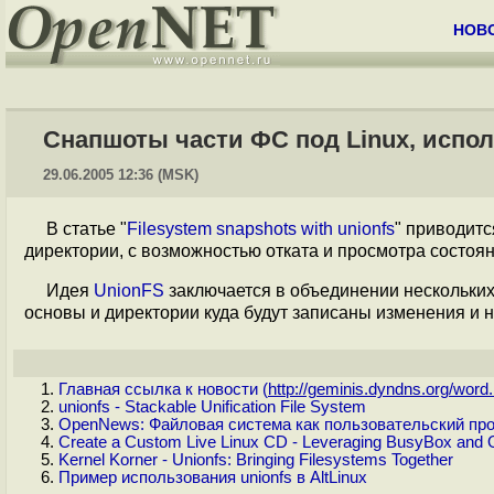
НОВ
Снапшоты части ФС под Linux, испол
29.06.2005 12:36 (MSK)
В статье "
Filesystem snapshots with unionfs
" приводит
директории, с возможностью отката и просмотра состоян
Идея
UnionFS
заключается в объединении нескольких
основы и директории куда будут записаны изменения и
Главная ссылка к новости (
http://geminis.dyndns.org/word.
unionfs - Stackable Unification File System
OpenNews: Файловая система как пользовательский про
Create a Custom Live Linux CD - Leveraging BusyBox an
Kernel Korner - Unionfs: Bringing Filesystems Together
Пример использования unionfs в AltLinux