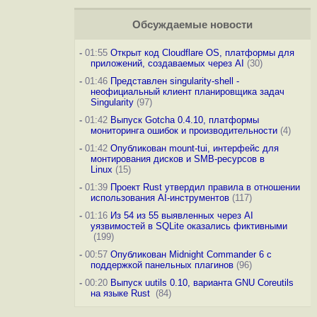
Обсуждаемые новости
-
01:55
Открыт код Cloudflare OS, платформы для
приложений, создаваемых через AI
(30)
-
01:46
Представлен singularity-shell -
неофициальный клиент планировщика задач
Singularity
(97)
-
01:42
Выпуск Gotcha 0.4.10, платформы
мониторинга ошибок и производительности
(4)
-
01:42
Опубликован mount-tui, интерфейс для
монтирования дисков и SMB-ресурсов в
Linux
(15)
-
01:39
Проект Rust утвердил правила в отношении
использования AI-инструментов
(117)
-
01:16
Из 54 из 55 выявленных через AI
уязвимостей в SQLite оказались фиктивными
(199)
-
00:57
Опубликован Midnight Commander 6 c
поддержкой панельных плагинов
(96)
-
00:20
Выпуск uutils 0.10, варианта GNU Coreutils
на языке Rust
(84)