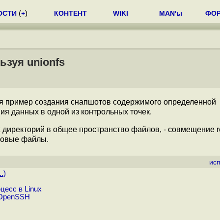
ОСТИ
(
+
)
КОНТЕНТ
WIKI
MAN'ы
ФО
ьзуя unionfs
ся пример создания снапшотов содержимого определенной
ия данных в одной из контрольных точек.
 директорий в общее пространство файлов, - совмещение r
 новые файлы.
ис
..
)
цесс в Linux
d OpenSSH