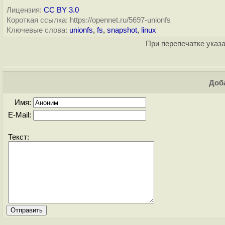
Лицензия:
CC BY 3.0
Короткая ссылка: https://opennet.ru/5697-unionfs
Ключевые слова:
unionfs
,
fs
,
snapshot
,
linux
При перепечатке указа
Доба
Имя:
E-Mail:
Текст: