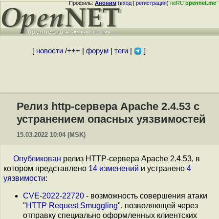
Профиль:
Аноним
(
вход
|
регистрация
)
неRU
opennet.me
[
новости
/
+++
|
форум
|
теги
|
]
Релиз http-сервера Apache 2.4.53 с
устранением опасных уязвимостей
15.03.2022 10:04 (MSK)
Опубликован
релиз HTTP-сервера Apache 2.4.53, в
котором представлено
14 изменений
и устранено
4
уязвимости
:
CVE-2022-22720
- возможность совершения атаки
"
HTTP Request Smuggling
", позволяющей через
отправку специально оформленных клиентских