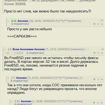
переполнения ... на 32-разрядных системах ... размером
более 350МБ
Просто нет слов, как можно было так накуролесить?!
+1
2.13
,
Аноним
(
13
), 18:46, 15/03/2022 [
^
] [
^^
] [
^^^
] [
ответить
]
+
–
[
к модератору
]
/
Просто у них раста небыло
===САРКАЗМ===
1.6
,
Всем Анонимам Аноним
(
?
), 13:02, 15/03/2022 [
ответить
] [
﹢﹢
–1
+
–
﹢
] [
· · ·
]
[
↓
] [
↑
] [
к модератору
]
/
Во FreeBSD уже никого не осталось чтобы security фиксы
делать. В портах версия .52 так и висит. Долго держалась
FreeBSD, но, похоже, начинается резкое падение в
последнее время.
2.7
,
Аноним
(
7
), 15:03, 15/03/2022 [
^
] [
^^
] [
^^^
] [
ответить
]
[
↓
]
+
–
/
[
к модератору
]
Так а что они хотели, когда COC принимали несколько лет
назад? Люди бегут из умирающего проэкта, что вполне
оправдано.
3.10
,
Аноним
(
-
), 16:09, 15/03/2022 [
^
] [
^^
] [
^^^
] [
ответить
]
+
–
/
[
к модератору
]