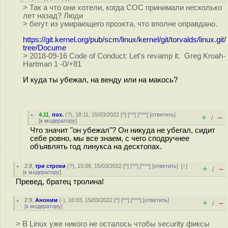
> Так а что они хотели, когда COC принимали несколько
лет назад? Люди
> бегут из умирающего проэкта, что вполне оправдано.
https://git.kernel.org/pub/scm/linux/kernel/git/torvalds/linux.git/
tree/Docume
> 2018-09-16 Code of Conduct: Let's revamp it. Greg Kroah-
Hartman 1 -0/+81
И куда ты убежал, на венду или на макось?
4.11
,
пох.
(
?
), 18:11, 15/03/2022 [
^
] [
^^
] [
^^^
] [
ответить
]
+
–
/
[
к модератору
]
Что значит "он убежал"? Он никуда не убегал, сидит
себе ровно, мы все знаем, с чего сподручнее
объявлять год линукса на десктопах.
2.8
,
три строки
(
?
), 15:06, 15/03/2022 [
^
] [
^^
] [
^^^
] [
ответить
]
[
↑
]
+
–
/
[
к модератору
]
Превед, братец тролина!
2.9
,
Аноним
(
-
), 16:03, 15/03/2022 [
^
] [
^^
] [
^^^
] [
ответить
]
+
–
/
[
к модератору
]
> В Linux уже никого не осталось чтобы security фиксы