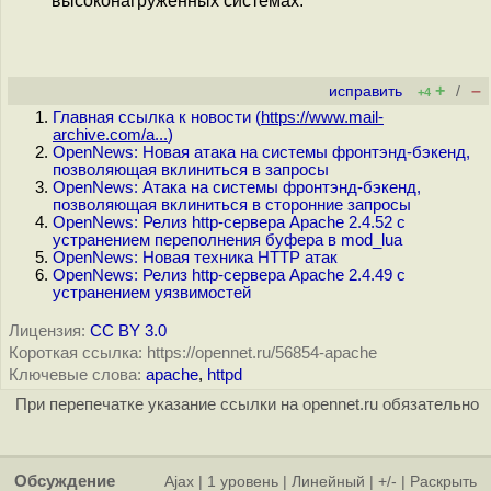
высоконагруженных системах.
+
–
исправить
/
+4
Главная ссылка к новости (
https://www.mail-
archive.com/a...
)
OpenNews: Новая атака на системы фронтэнд-бэкенд,
позволяющая вклиниться в запросы
OpenNews: Атака на системы фронтэнд-бэкенд,
позволяющая вклиниться в сторонние запросы
OpenNews: Релиз http-сервера Apache 2.4.52 с
устранением переполнения буфера в mod_lua
OpenNews: Новая техника HTTP атак
OpenNews: Релиз http-сервера Apache 2.4.49 с
устранением уязвимостей
Лицензия:
CC BY 3.0
Короткая ссылка: https://opennet.ru/56854-apache
Ключевые слова:
apache
,
httpd
При перепечатке указание ссылки на opennet.ru обязательно
Обсуждение
Ajax
|
1 уровень
|
Линейный
|
+/-
|
Раскрыть