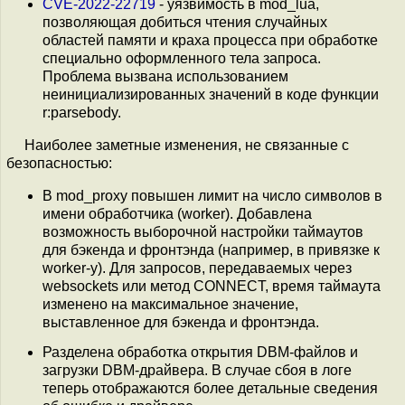
CVE-2022-22719
- уязвимость в mod_lua,
позволяющая добиться чтения случайных
областей памяти и краха процесса при обработке
специально оформленного тела запроса.
Проблема вызвана использованием
неинициализированных значений в коде функции
r:parsebody.
Наиболее заметные изменения, не связанные с
безопасностью:
В mod_proxy повышен лимит на число символов в
имени обработчика (worker). Добавлена
возможность выборочной настройки таймаутов
для бэкенда и фронтэнда (например, в привязке к
worker-у). Для запросов, передаваемых через
websockets или метод CONNECT, время таймаута
изменено на максимальное значение,
выставленное для бэкенда и фронтэнда.
Разделена обработка открытия DBM-файлов и
загрузки DBM-драйвера. В случае сбоя в логе
теперь отображаются более детальные сведения