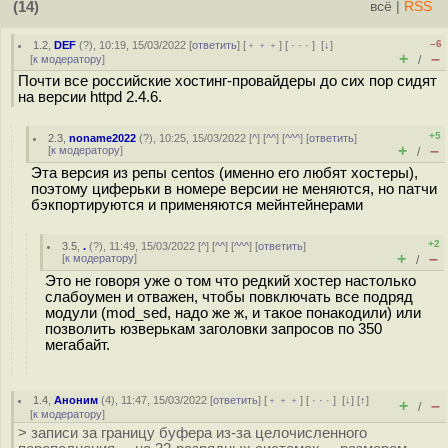
(14)
всё
|
RSS
–6
1.2
,
DEF
(
?
), 10:19, 15/03/2022 [
ответить
] [
﹢﹢﹢
] [
· · ·
]
[
↓
]
+
–
[
к модератору
]
/
Почти все российские хостинг-провайдеры до сих пор сидят
на версии httpd 2.4.6.
+5
2.3
,
noname2022
(
?
), 10:25, 15/03/2022 [
^
] [
^^
] [
^^^
] [
ответить
]
+
–
[
к модератору
]
/
Эта версия из репы centos (именно его любят хостеры),
поэтому циферьки в номере версии не меняются, но патчи
бэкпортируются и применяются мейнтейнерами
+2
3.5
,
.
(
?
), 11:49, 15/03/2022 [
^
] [
^^
] [
^^^
] [
ответить
]
+
–
[
к модератору
]
/
Это не говоря уже о том что редкий хостер настолько
слабоумен и отважен, чтобы повключать все подряд
модули (mod_sed, надо же ж, и такое понакодили) или
позволить юзверькам заголовки запросов по 350
мегабайт.
1.4
,
Аноним
(
4
), 11:47, 15/03/2022 [
ответить
] [
﹢﹢﹢
] [
· · ·
]
[
↓
] [
↑
]
+
–
/
[
к модератору
]
> записи за границу буфера из-за целочисленного