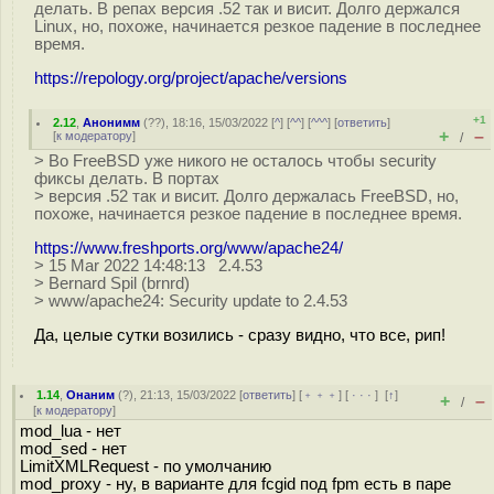
делать. В репах версия .52 так и висит. Долго держался
Linux, но, похоже, начинается резкое падение в последнее
время.
https://repology.org/project/apache/versions
+1
2.12
,
Анонимм
(
??
), 18:16, 15/03/2022 [
^
] [
^^
] [
^^^
] [
ответить
]
+
–
[
к модератору
]
/
> Во FreeBSD уже никого не осталось чтобы security
фиксы делать. В портах
> версия .52 так и висит. Долго держалась FreeBSD, но,
похоже, начинается резкое падение в последнее время.
https://www.freshports.org/www/apache24/
> 15 Mar 2022 14:48:13 2.4.53
> Bernard Spil (brnrd)
> www/apache24: Security update to 2.4.53
Да, целые сутки возились - сразу видно, что все, рип!
1.14
,
Онаним
(
?
), 21:13, 15/03/2022 [
ответить
] [
﹢﹢﹢
] [
· · ·
]
[
↑
]
+
–
/
[
к модератору
]
mod_lua - нет
mod_sed - нет
LimitXMLRequest - по умолчанию
mod_proxy - ну, в варианте для fcgid под fpm есть в паре