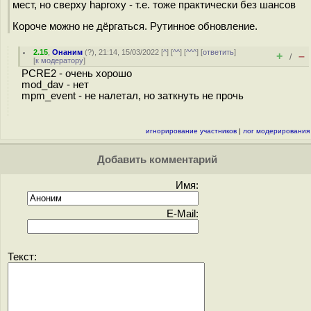
мест, но сверху haproxy - т.е. тоже практически без шансов
Короче можно не дёргаться. Рутинное обновление.
2.15
,
Онаним
(
?
), 21:14, 15/03/2022 [
^
] [
^^
] [
^^^
] [
ответить
]
+
–
/
[
к модератору
]
PCRE2 - очень хорошо
mod_dav - нет
mpm_event - не налетал, но заткнуть не прочь
игнорирование участников
|
лог модерирования
Добавить комментарий
Имя:
E-Mail:
Текст: