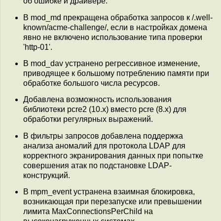
об ошибке и драйвере.
В mod_md прекращена обработка запросов к /.well-
known/acme-challenge/, если в настройках домена
явно не включено использование типа проверки
'http-01'.
В mod_dav устранено регрессивное изменение,
приводящее к большому потреблению памяти при
обработке большого числа ресурсов.
Добавлена возможность использования
библиотеки pcre2 (10.x) вместо pcre (8.x) для
обработки регулярных выражений.
В фильтры запросов добавлена поддержка
анализа аномалий для протокола LDAP для
корректного экранирования данных при попытке
совершения атак по подстановке LDAP-
конструкций.
В mpm_event устранена взаимная блокировка,
возникающая при перезапуске или превышении
лимита MaxConnectionsPerChild на