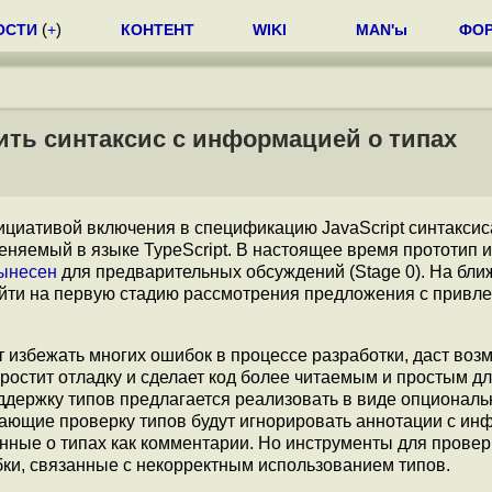
ОСТИ
(
+
)
КОНТЕНТ
WIKI
MAN'ы
ФО
ить синтаксис с информацией о типах
ициативой включения в спецификацию JavaScript синтаксис
меняемый в языке TypeScript. В настоящее время прототип 
ынесен
для предварительных обсуждений (Stage 0). На бл
ейти на первую стадию рассмотрения предложения с привл
 избежать многих ошибок в процессе разработки, даст воз
ростит отладку и сделает код более читаемым и простым д
ддержку типов предлагается реализовать в виде опциональ
ивающие проверку типов будут игнорировать аннотации с и
анные о типах как комментарии. Но инструменты для провер
ки, связанные с некорректным использованием типов.