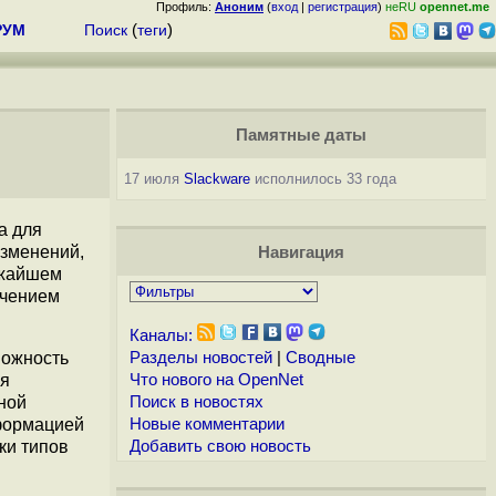
Профиль:
Аноним
(
вход
|
регистрация
)
неRU
opennet.me
РУМ
Поиск
(
теги
)
Памятные даты
17 июля
Slackware
исполнилось 33 года
а для
изменений,
Навигация
ижайшем
ечением
Каналы:
можность
Разделы новостей
|
Сводные
ля
Что нового на OpenNet
ной
Поиск в новостях
нформацией
Новые комментарии
ки типов
Добавить свою новость