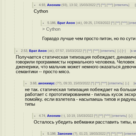
4.93
,
Аноним
(
93
), 13:32, 15/03/2022 [
^
] [
^^
] [
^^^
] [
ответить
]
[
Cython
5.186
,
Брат Анон
(
ok
), 09:25, 17/03/2022 [
^
] [
^^
] [
^^^
] [
отв
> Cython
Гораздо лучше чем просто питон, но по сути 
2.53
,
Брат Анон
(
ok
), 07:57, 15/03/2022 [
^
] [
^^
] [
^^^
] [
ответить
]
[
↓
] [
↑
] [
к 
Получается статическая типизация побеждает, динамичес
говорили программисты нормального человека. Человек 
дженерики, что мальчик может немного оказаться дево
семантики -- просто мясо.
3.68
,
анонимус
(
??
), 09:33, 15/03/2022 [
^
] [
^^
] [
^^^
] [
ответить
]
[
↓
] [
не так. статическая типизация побеждает на больш
работает с прототипированием - пилишь кусок экскр
помойку. если взлетела - насыпаешь типов и радуеш
типы
4.74
,
Аноним
(
-
), 10:19, 15/03/2022 [
^
] [
^^
] [
^^^
] [
ответить
]
[
↓
] 
Осталось убедить вебманки расставить типы, ко
5.198
,
Заноним
(
?
), 01:23, 18/03/2022 [
^
] [
^^
] [
^^^
] [
ответи