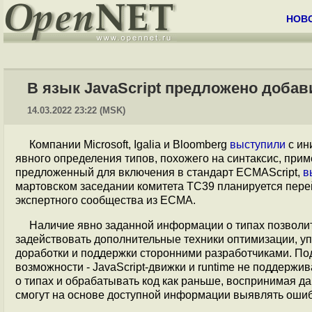
НОВ
В язык JavaScript предложено добав
14.03.2022 23:22 (MSK)
Компании Microsoft, Igalia и Bloomberg
выступили
с ин
явного определения типов, похожего на синтаксис, при
предложенный для включения в стандарт ECMAScript,
в
мартовском заседании комитета TC39 планируется пер
экспертного сообщества из ECMA.
Наличие явно заданной информации о типах позволит
задействовать дополнительные техники оптимизации, уп
доработки и поддержки сторонними разработчиками. По
возможности - JavaScript-движки и runtime не поддерж
о типах и обрабатывать код как раньше, воспринимая д
смогут на основе доступной информации выявлять ошиб