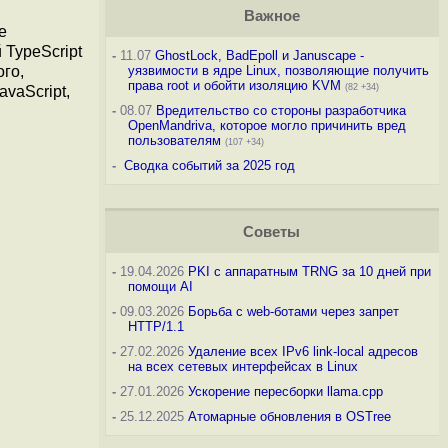
Важное
е
TypeScript
-
11.07
GhostLock, BadEpoll и Januscape -
го,
уязвимости в ядре Linux, позволяющие получить
права root и обойти изоляцию KVM
(82 +34)
vaScript,
-
08.07
Вредительство со стороны разработчика
OpenMandriva, которое могло причинить вред
пользователям
(107 +34)
-
Сводка событий за 2025 год
Советы
-
19.04.2026
PKI с аппаратным TRNG за 10 дней при
помощи AI
-
09.03.2026
Борьба с web-ботами через запрет
HTTP/1.1
-
27.02.2026
Удаление всех IPv6 link-local адресов
на всех сетевых интерфейсах в Linux
-
27.01.2026
Ускорение пересборки llama.cpp
-
25.12.2025
Атомарные обновления в OSTree