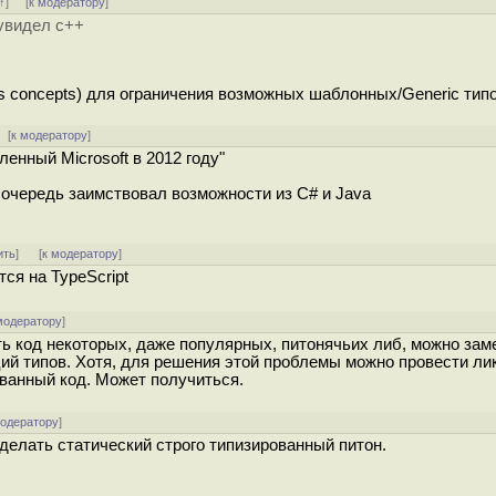
↑
] [
к модератору
]
 увидел c++
s concepts) для ограничения возможных шаблонных/Generic типо
[
к модератору
]
енный Microsoft в 2012 году"
ю очередь заимствовал возможности из C# и Java
ить
]
[
к модератору
]
ся на TypeScript
модератору
]
ть код некоторых, даже популярных, питонячьих либ, можно зам
аций типов. Хотя, для решения этой проблемы можно провести ли
ванный код. Может получиться.
модератору
]
сделать статический строго типизированный питон.