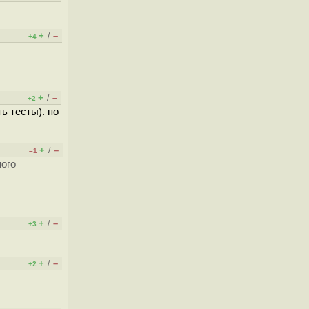
+
–
/
+4
+
–
/
+2
ь тесты). по
+
–
/
–1
ного
+
–
/
+3
+
–
/
+2