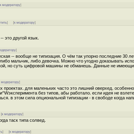
к модератору
]
етить
]
[
к модератору
]
-- это другой язык.
модератору
]
кая -- вообще не типизация. О чём так упорно последние 30 ле
либо мальчик, либо девочка. Можно что угодно доказывать исп
чкой, но суть цифровой машины не обманешь. Данные не имеющи
к модератору
]
их проектах. для маленьких часто это лишний оверхед. особенн
и^Wэксперимента без типов, абы работало. если идея не взлете
ься. в этом сила опциональной типизации - в свободе когда нап
[
к модератору
]
гда таск типа солвед.
ть
]
[
к модератору
]