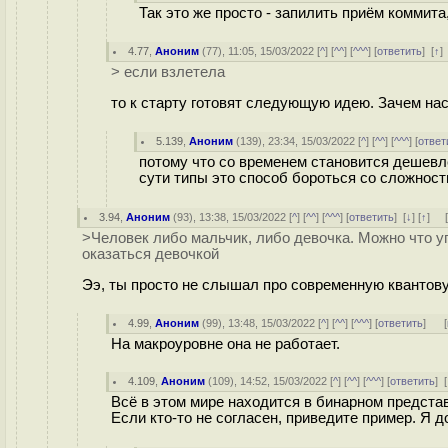
Так это же просто - запилить приём коммита
4.77
,
Аноним
(
77
), 11:05, 15/03/2022 [
^
] [
^^
] [
^^^
] [
ответить
]
[
↑
]
> если взлетела
то к старту готовят следующую идею. Зачем нас
5.139
,
Аноним
(
139
), 23:34, 15/03/2022 [
^
] [
^^
] [
^^^
] [
ответ
потому что со временем становится дешевле
сути типы это способ бороться со сложнос
3.94
,
Аноним
(
93
), 13:38, 15/03/2022 [
^
] [
^^
] [
^^^
] [
ответить
]
[
↓
] [
↑
] 
>Человек либо мальчик, либо девочка. Можно что у
оказаться девочкой
Ээ, ты просто не слышал про современную квантову
4.99
,
Аноним
(
99
), 13:48, 15/03/2022 [
^
] [
^^
] [
^^^
] [
ответить
]
[
На макроуровне она не работает.
4.109
,
Аноним
(
109
), 14:52, 15/03/2022 [
^
] [
^^
] [
^^^
] [
ответить
]
[
Всё в этом мире находится в бинарном представ
Если кто-то не согласен, приведите пример. Я д