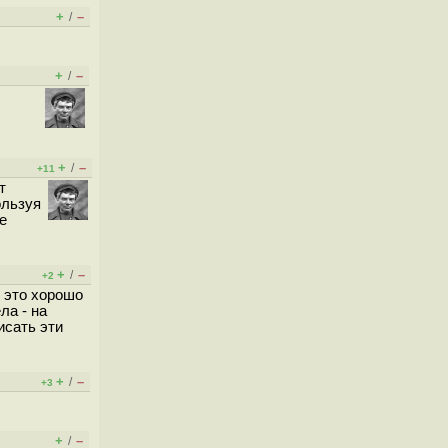
+
–
/
+
–
/
+
–
/
+11
т
ользуя
е
+
–
/
+2
о это хорошо
ла - на
исать эти
+
–
/
+3
+
–
/