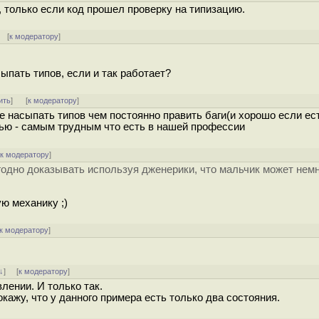
, только если код прошел проверку на типизацию.
 [
к модератору
]
ыпать типов, если и так работает?
ить
]
[
к модератору
]
 насыпать типов чем постоянно править баги(и хорошо если ест
тью - самым трудным что есть в нашей профессии
[
к модератору
]
годно доказывать используя дженерики, что мальчик может нем
ю механику ;)
к модератору
]
↓
] [
к модератору
]
лении. И только так.
окажу, что у данного примера есть только два состояния.