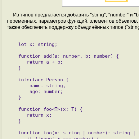
Из типов предлагается добавить "string", "number" и 
переменных, параметров функций, элементов объектов, 
также обеспечить поддержку объединённых типов ("string
   let x: string;

   function add(a: number, b: number) {

      return a + b;

   }

   interface Person {

       name: string;

       age: number;

   }

   function foo<T>(x: T) {

      return x;

   }

   function foo(x: string | number): string | number {

      if (typeof x === number) {
