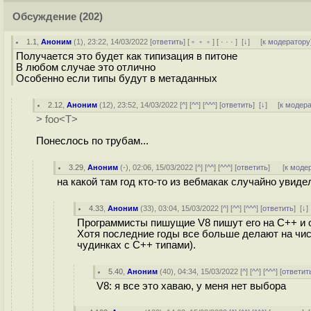
Обсуждение
(202)
1.1
,
Аноним
(
1
), 23:22, 14/03/2022 [
ответить
] [
﹢﹢﹢
] [
· · ·
]
[
↓
] [
к модератору
Получается это будет как типизация в питоне
В любом случае это отлично
Особенно если типы будут в метаданных
2.12
,
Аноним
(
12
), 23:52, 14/03/2022 [
^
] [
^^
] [
^^^
] [
ответить
]
[
↓
] [
к модер
> foo<T>
Понеслось по трубам...
3.29
,
Аноним
(
-
), 02:06, 15/03/2022 [
^
] [
^^
] [
^^^
] [
ответить
]
[
к моде
на какой там год кто-то из вебмакак случайно увиде
4.33
,
Аноним
(
33
), 03:04, 15/03/2022 [
^
] [
^^
] [
^^^
] [
ответить
]
[
↓
Программисты пишущие V8 пишут его на C++ и 
Хотя последние годы все больше делают на чист
чудинках с C++ типами).
5.40
,
Аноним
(
40
), 04:34, 15/03/2022 [
^
] [
^^
] [
^^^
] [
ответит
V8: я все это хаваю, у меня нет выбора