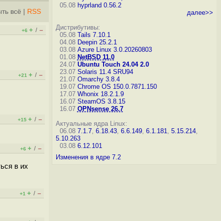
05.08
hyprland 0.56.2
ть всё
|
RSS
далее>>
Дистрибутивы:
+
–
/
+6
05.08
Tails 7.10.1
04.08
Deepin 25.2.1
03.08
Azure Linux 3.0.20260803
01.08
NetBSD 11.0
24.07
Ubuntu Touch 24.04 2.0
23.07
Solaris 11.4 SRU94
+
–
/
+21
21.07
Omarchy 3.8.4
19.07
Chrome OS 150.0.7871.150
17.07
Whonix 18.2.1.9
16.07
SteamOS 3.8.15
16.07
OPNsense 26.7
+
–
/
+15
Актуальные ядра Linux:
06.08
7.1.7
,
6.18.43
,
6.6.149
,
6.1.181
,
5.15.214
,
5.10.263
03.08
6.12.101
+
–
/
+6
Изменения в ядре 7.2
ься в их
+
–
/
+1