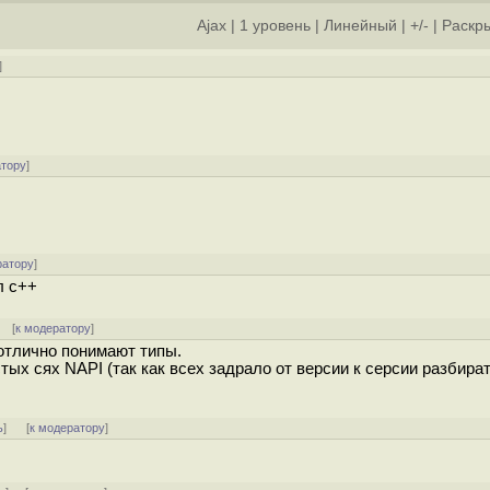
Ajax
|
1 уровень
|
Линейный
|
+/-
|
Раскры
]
атору
]
ратору
]
л c++
] [
к модератору
]
отлично понимают типы.
ых сях NAPI (так как всех задрало от версии к серсии разбират
ь
]
[
к модератору
]