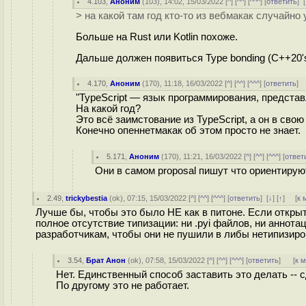
4.103
,
Аноним
(
103
), 14:02, 15/03/2022 [
^
] [
^^
] [
^^^
] [
ответить
]
[
> на какой там год кто-то из вебмакак случайно
Больше на Rust или Kotlin похоже.
Дальше должен появиться Type bonding (C++20'
4.170
,
Аноним
(
170
), 11:18, 16/03/2022 [
^
] [
^^
] [
^^^
] [
ответить
]
"TypeScript — язык программирования, представл
На какой год?
Это всё заимстование из TypeScript, а он в сво
Конечно опеннетмакак об этом просто не знает.
5.171
,
Аноним
(
170
), 11:21, 16/03/2022 [
^
] [
^^
] [
^^^
] [
ответ
Они в самом proposal пишут что ориентируют
2.49
,
trickybestia
(
ok
), 07:15, 15/03/2022 [
^
] [
^^
] [
^^^
] [
ответить
]
[
↓
] [
↑
] [
к 
Лучше бы, чтобы это было НЕ как в питоне. Если откры
полное отсутствие типизации: ни .pyi файлов, ни аннот
разработчикам, чтобы они не пушили в либы нетипизиро
3.54
,
Брат Анон
(
ok
), 07:58, 15/03/2022 [
^
] [
^^
] [
^^^
] [
ответить
]
[
к 
Нет. Единственный способ заставить это делать -- 
По другому это не работает.