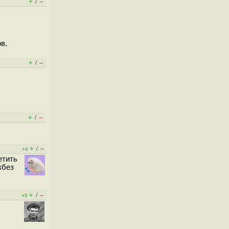
+
–
/
в.
+
–
/
+
–
/
+
–
/
+4
етить
кбез
+
–
/
+5