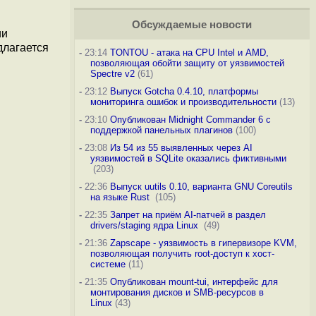
Обсуждаемые новости
ии
длагается
-
23:14
TONTOU - атака на CPU Intel и AMD,
позволяющая обойти защиту от уязвимостей
Spectre v2
(61)
-
23:12
Выпуск Gotcha 0.4.10, платформы
мониторинга ошибок и производительности
(13)
-
23:10
Опубликован Midnight Commander 6 c
поддержкой панельных плагинов
(100)
-
23:08
Из 54 из 55 выявленных через AI
уязвимостей в SQLite оказались фиктивными
(203)
-
22:36
Выпуск uutils 0.10, варианта GNU Coreutils
на языке Rust
(105)
-
22:35
Запрет на приём AI-патчей в раздел
drivers/staging ядра Linux
(49)
-
21:36
Zapscape - уязвимость в гипервизоре KVM,
позволяющая получить root-доступ к хост-
системе
(11)
-
21:35
Опубликован mount-tui, интерфейс для
монтирования дисков и SMB-ресурсов в
Linux
(43)