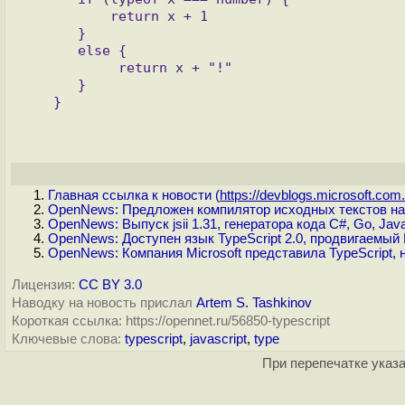
          return x + 1

      }

      else {

           return x + "!"

      }

Главная ссылка к новости (
https://devblogs.microsoft.com.
OpenNews: Предложен компилятор исходных текстов на 
OpenNews: Выпуск jsii 1.31, генератора кода C#, Go, Java
OpenNews: Доступен язык TypeScript 2.0, продвигаемый M
OpenNews: Компания Microsoft представила TypeScript, 
Лицензия:
CC BY 3.0
Наводку на новость прислал
Artem S. Tashkinov
Короткая ссылка: https://opennet.ru/56850-typescript
Ключевые слова:
typescript
,
javascript
,
type
При перепечатке указа