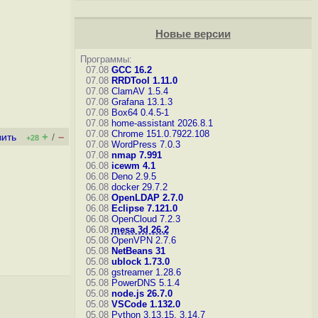
Новые версии
Программы:
07.08
GCC 16.2
07.08
RRDTool 1.11.0
07.08
ClamAV 1.5.4
07.08
Grafana 13.1.3
07.08
Box64 0.4.5-1
07.08
home-assistant 2026.8.1
07.08
Chrome 151.0.7922.108
+
–
вить
/
+28
07.08
WordPress 7.0.3
07.08
nmap 7.991
06.08
icewm 4.1
06.08
Deno 2.9.5
06.08
docker 29.7.2
06.08
OpenLDAP 2.7.0
06.08
Eclipse 7.121.0
06.08
OpenCloud 7.2.3
06.08
mesa 3d 26.2
05.08
OpenVPN 2.7.6
05.08
NetBeans 31
05.08
ublock 1.73.0
05.08
gstreamer 1.28.6
05.08
PowerDNS 5.1.4
05.08
node.js 26.7.0
05.08
VSCode 1.132.0
05.08
Python 3.13.15, 3.14.7