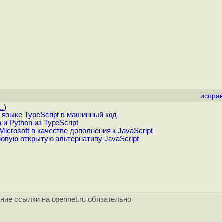
испра
..
)
языке TypeScript в машинный код
 и Python из TypeScript
icrosoft в качестве дополнения к JavaScript
новую открытую альтернативу JavaScript
ние ссылки на opennet.ru обязательно