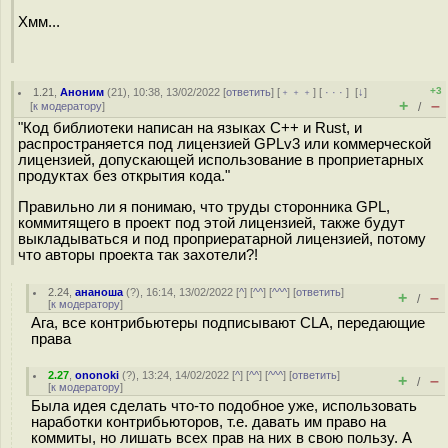
Хмм...
+3
1.21
,
Аноним
(
21
), 10:38, 13/02/2022 [
ответить
] [
﹢﹢﹢
] [
· · ·
]
[
↓
]
+
–
[
к модератору
]
/
"Код библиотеки написан на языках С++ и Rust, и
распространяется под лицензией GPLv3 или коммерческой
лицензией, допускающей использование в проприетарных
продуктах без открытия кода."
Правильно ли я понимаю, что труды сторонника GPL,
коммитящего в проект под этой лицензией, также будут
выкладываться и под проприератарной лицензией, потому
что авторы проекта так захотели?!
2.24
,
ананоша
(
?
), 16:14, 13/02/2022 [
^
] [
^^
] [
^^^
] [
ответить
]
+
–
/
[
к модератору
]
Ага, все контрибьютеры подписывают CLA, передающие
права
2.27
,
ononoki
(
?
), 13:24, 14/02/2022 [
^
] [
^^
] [
^^^
] [
ответить
]
+
–
/
[
к модератору
]
Была идея сделать что-то подобное уже, использовать
наработки контрибьюторов, т.е. давать им право на
коммиты, но лишать всех прав на них в свою пользу. А