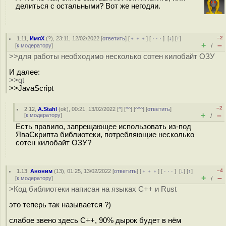
делиться с остальными? Вот же негодяи.
–2
1.11
,
ИмяХ
(
?
), 23:11, 12/02/2022 [
ответить
] [
﹢﹢﹢
] [
· · ·
]
[
↓
] [
↑
]
+
–
[
к модератору
]
/
>>для работы необходимо несколько сотен килобайт ОЗУ
И далее:
>>qt
>>JavaScript
–2
2.12
,
A.Stahl
(
ok
), 00:21, 13/02/2022 [
^
] [
^^
] [
^^^
] [
ответить
]
+
–
[
к модератору
]
/
Есть правило, запрещающее использовать из-под
ЯваСкрипта библиотеки, потребляющие несколько
сотен килобайт ОЗУ?
–4
1.13
,
Аноним
(
13
), 01:25, 13/02/2022 [
ответить
] [
﹢﹢﹢
] [
· · ·
]
[
↓
] [
↑
]
+
–
[
к модератору
]
/
>Код библиотеки написан на языках С++ и Rust
это теперь так называется ?)
слабое звено здесь С++, 90% дырок будет в нём