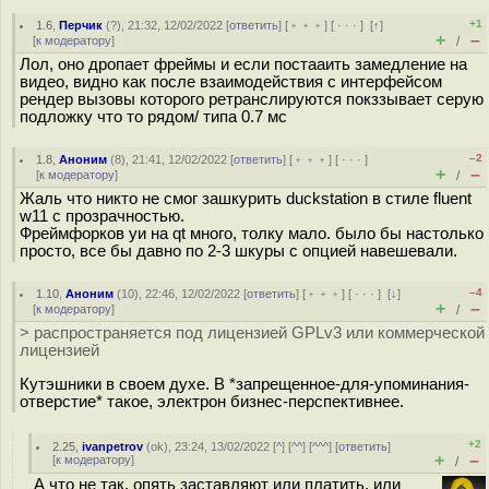
+1
1.6
,
Перчик
(
?
), 21:32, 12/02/2022 [
ответить
] [
﹢﹢﹢
] [
· · ·
]
[
↑
]
+
–
[
к модератору
]
/
Лол, оно дропает фреймы и если постааить замедление на
видео, видно как после взаимодействия с интерфейсом
рендер вызовы которого ретранслируются покззывает серую
подложку что то рядом/ типа 0.7 мс
–2
1.8
,
Аноним
(
8
), 21:41, 12/02/2022 [
ответить
] [
﹢﹢﹢
] [
· · ·
]
+
–
[
к модератору
]
/
Жаль что никто не смог зашкурить duckstation в стиле fluent
w11 с прозрачностью.
Фреймфорков уи на qt много, толку мало. было бы настолько
просто, все бы давно по 2-3 шкуры с опцией навешевали.
–4
1.10
,
Аноним
(
10
), 22:46, 12/02/2022 [
ответить
] [
﹢﹢﹢
] [
· · ·
]
[
↓
]
+
–
[
к модератору
]
/
> распространяется под лицензией GPLv3 или коммерческой
лицензией
Кутэшники в своем духе. В *запрещенное-для-упоминания-
отверстие* такое, электрон бизнес-перспективнее.
+2
2.25
,
ivanpetrov
(
ok
), 23:24, 13/02/2022 [
^
] [
^^
] [
^^^
] [
ответить
]
+
–
[
к модератору
]
/
А что не так, опять заставляют или платить, или