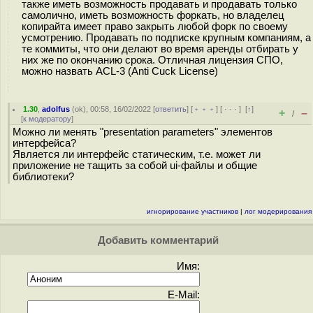
также иметь возможность продавать и продавать только
самолично, иметь возможность форкать, но владелец
копирайта имеет право закрыть любой форк по своему
усмотрению. Продавать по подписке крупным компаниям, а
те коммиты, что они делают во время аренды отбирать у
них же по окончанию срока. Отличная лицензия СПО,
можно назвать ACL-3 (Anti Cuck License)
1.30
,
adolfus
(
ok
), 00:58, 16/02/2022 [
ответить
] [
﹢﹢﹢
] [
· · ·
]
[
↑
]
+
–
/
[
к модератору
]
Можно ли менять "presentation parameters" элементов
интерфейса?
Является ли интерфейс статическим, т.е. может ли
приложение не тащить за собой ui-файлы и общие
библиотеки?
игнорирование участников
|
лог модерирования
Добавить комментарий
Имя:
E-Mail: