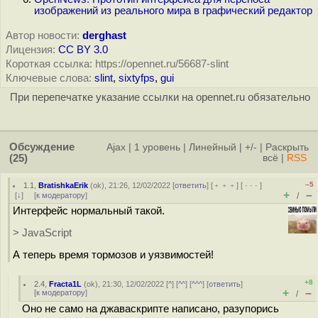
изображений из реального мира в графический редактор
Автор новости:
derghast
Лицензия:
CC BY 3.0
Короткая ссылка: https://opennet.ru/56687-slint
Ключевые слова:
slint
,
sixtyfps
,
gui
При перепечатке указание ссылки на opennet.ru обязательно
Обсуждение
Ajax
|
1 уровень
|
Линейный
|
+/-
|
Раскрыть
(25)
всё
|
RSS
–5
1.1
,
BratishkaErik
(
ok
), 21:26, 12/02/2022 [
ответить
] [
﹢﹢﹢
] [
· · ·
]
+
–
[
↓
] [
к модератору
]
/
Интерфейс нормальный такой.
> JavaScript
А теперь время тормозов и уязвимостей!
+8
2.4
,
Fracta1L
(
ok
), 21:30, 12/02/2022 [
^
] [
^^
] [
^^^
] [
ответить
]
+
–
[
к модератору
]
/
Оно не само на джаваскрипте написано, разупорись