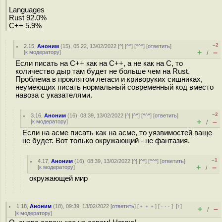
Languages
Rust 92.0%
C++ 5.9%
–2
2.15
,
Аноним
(
15
), 05:22, 13/02/2022 [
^
] [
^^
] [
^^^
] [
ответить
]
+
–
[
к модератору
]
/
Если писать на C++ как на C++, а не как на C, то
количество дыр там будет не больше чем на Rust.
Проблема в проклятом легаси и криворуких сишниках,
неумеющих писать нормальный современный код вместо
навоза с указателями.
–2
3.16
,
Аноним
(
16
), 08:39, 13/02/2022 [
^
] [
^^
] [
^^^
] [
ответить
]
+
–
[
к модератору
]
/
Если на асме писать как на асме, то уязвимостей ваще
не будет. Вот только окружающий - не фантазия.
–1
4.17
,
Аноним
(
16
), 08:39, 13/02/2022 [
^
] [
^^
] [
^^^
] [
ответить
]
+
–
[
к модератору
]
/
окружающей мир
1.18
,
Аноним
(
18
), 09:39, 13/02/2022 [
ответить
] [
﹢﹢﹢
] [
· · ·
]
[
↑
]
+
–
/
[
к модератору
]