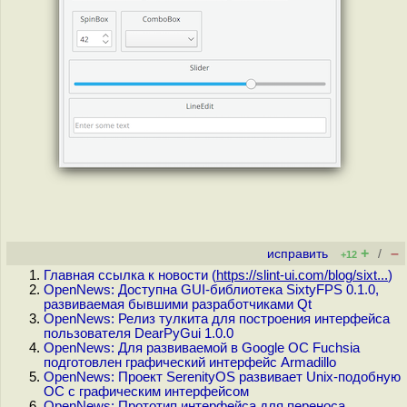
+
–
исправить
/
+12
Главная ссылка к новости (
https://slint-ui.com/blog/sixt...
)
OpenNews: Доступна GUI-библиотека SixtyFPS 0.1.0,
развиваемая бывшими разработчиками Qt
OpenNews: Релиз тулкита для построения интерфейса
пользователя DearPyGui 1.0.0
OpenNews: Для развиваемой в Google ОС Fuchsia
подготовлен графический интерфейс Armadillo
OpenNews: Проект SerenityOS развивает Unix-подобную
ОС c графическим интерфейсом
OpenNews: Прототип интерфейса для переноса