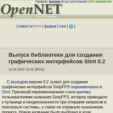
Профиль:
Аноним
(
вход
|
регистрация
)
неRU
opennet.me
[
новости
/
+++
|
форум
|
теги
|
]
Выпуск библиотеки для создания
графических интерфейсов Slint 0.2
12.02.2022 16:52 (MSK)
С
выходом
версии 0.2 тулкит для создания
графических интерфейсов SixtyFPS
переименован
в
Slint
. Причиной переименования стала
критика
пользователями названия SixtyFPS, которое приводило
к путанице и неоднозначности при отправке запросов в
поисковые системы, а также не отражало назначение
проекта. Новое название было выбрано в ходе