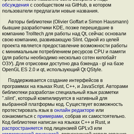
обсуждения
с сообществом на GitHub, в котором
пользователи предлагали новые названия.
Авторы библиотеки (Olivier Goffart и Simon Hausmann)
бывшие разработчики KDE, позже перешедшие в
компанию Trolltech для работы над Qt, сейчас основали
свою компанию, развивающую Slint. Одной из целей
проекта является предоставление возможности работы
с минимальным потреблением ресурсов CPU и памяти
(для работы необходимо несколько сотен килобайт
ОЗУ). Для отрисовки доступно два бэкенда - gl на базе
OpenGL ES 2.0 и qt, использующий Qt QStyle.
Поддерживается создание интерфейсов в
программах на языках Rust, C++, и JavaScript. Авторами
библиотеки разработан специальный язык разметки
".slint", который компилируется в нативный для
выбранной платформы код. Существует возможность
протестировать язык в
онлайн редакторе
или
ознакомиться с
примерами
, собрав их самостоятельно.
Код библиотеки написан на языках С++ и Rust, и
распространяется
под лицензией GPLv3 или