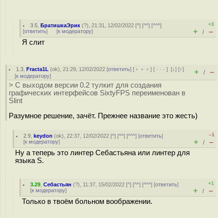
+3
3.5
,
БратишкаЭрик
(
?
), 21:31, 12/02/2022 [
^
] [
^^
] [
^^^
]
+
–
[
ответить
]
[
к модератору
]
/
Я слит
1.3
,
Fracta1L
(
ok
), 21:29, 12/02/2022 [
ответить
] [
﹢﹢﹢
] [
· · ·
]
[
↓
] [
↑
]
+
–
/
[
к модератору
]
> С выходом версии 0.2 тулкит для создания
графических интерфейсов SixtyFPS переименован в
Slint
Разумное решение, зачёт. Прежнее название это жесть)
–1
2.9
,
keydon
(
ok
), 22:37, 12/02/2022 [
^
] [
^^
] [
^^^
] [
ответить
]
+
–
[
к модератору
]
/
Ну а теперь это линтер Себастьяна или линтер для
языка S.
+1
3.29
,
Себастьян
(
?
), 11:37, 15/02/2022 [
^
] [
^^
] [
^^^
] [
ответить
]
+
–
[
к модератору
]
/
Только в твоём больном воображении.