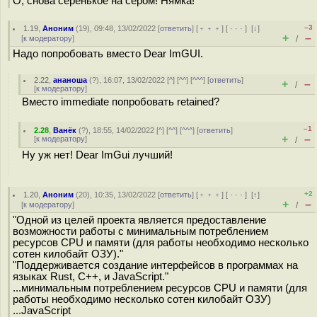
О, снова серенькое на сером! Нямка!
–3
1.19
,
Аноним
(
19
), 09:48, 13/02/2022 [
ответить
] [
﹢﹢﹢
] [
· · ·
]
[
↓
]
+
–
[
к модератору
]
/
Надо попробовать вместо Dear ImGUI.
2.22
,
ананоша
(
?
), 16:07, 13/02/2022 [
^
] [
^^
] [
^^^
] [
ответить
]
+
–
/
[
к модератору
]
Вместо immediate попробовать retained?
–1
2.28
,
Ванёк
(
?
), 18:55, 14/02/2022 [
^
] [
^^
] [
^^^
] [
ответить
]
+
–
[
к модератору
]
/
Ну уж нет! Dear ImGui лучший!
+2
1.20
,
Аноним
(
20
), 10:35, 13/02/2022 [
ответить
] [
﹢﹢﹢
] [
· · ·
]
[
↑
]
+
–
[
к модератору
]
/
"Одной из целей проекта является предоставление
возможности работы с минимальным потреблением
ресурсов CPU и памяти (для работы необходимо несколько
сотен килобайт ОЗУ)."
"Поддерживается создание интерфейсов в программах на
языках Rust, C++, и JavaScript."
...минимальным потреблением ресурсов CPU и памяти (для
работы необходимо несколько сотен килобайт ОЗУ)
...JavaScript