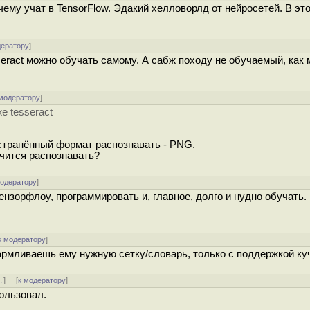
чему учат в TensorFlow. Эдакий хелловорлд от нейросетей. В эт
дератору
]
seract можно обучать самому. А сабж походу не обучаемый, как
 модератору
]
е tesseract
странённый формат распознавать - PNG.
чится распознавать?
модератору
]
ензорфлоу, программировать и, главное, долго и нудно обучать.
к модератору
]
кармливаешь ему нужную сетку/словарь, только с поддержкой ку
↓
] [
к модератору
]
пользовал.