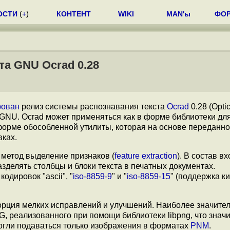
ОСТИ
(
+
)
КОНТЕНТ
WIKI
MAN'ы
ФО
та GNU Ocrad 0.28
рован
релиз системы распознавания текста
Ocrad
0.28 (Optic
а GNU. Ocrad может применяться как в форме библиотеки дл
форме обособленной утилиты, которая на основе переданно
вках.
 метод выделение признаков (
feature extraction
). В состав в
зделять столбцы и блоки текста в печатных документах.
дировок "ascii", "
iso-8859-9
" и "
iso-8859-15
" (поддержка к
порция мелких исправлений и улучшений. Наиболее значите
 реализованного при помощи библиотеки libpng, что знач
 могли подаваться только изображения в форматах
PNM
.