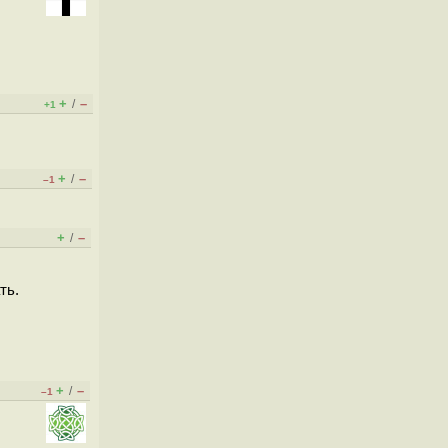
+
–
/
+1
+
–
/
–1
+
–
/
ть.
+
–
/
–1