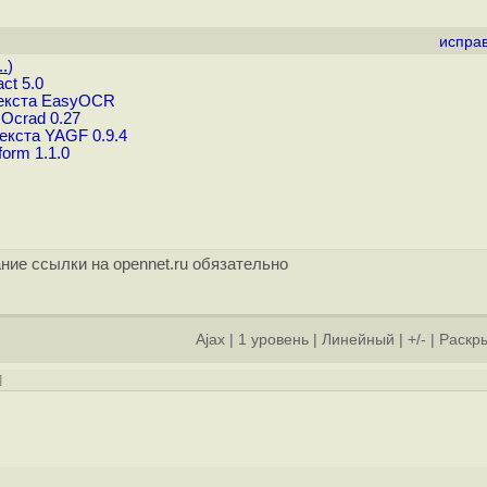
испра
..
)
ct 5.0
текста EasyOCR
Ocrad 0.27
екста YAGF 0.9.4
orm 1.1.0
ние ссылки на opennet.ru обязательно
Ajax
|
1 уровень
|
Линейный
|
+/-
|
Раскры
]
]