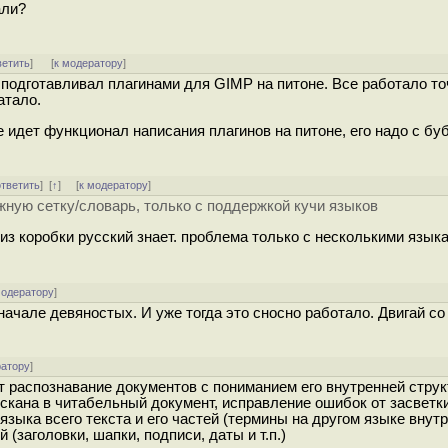
али?
ветить
]
[
к модератору
]
у подготавливал плагинами для GIMP на питоне. Все работало т
ватало.
е идет функционал написания плагинов на питоне, его надо с бу
ответить
]
[
↑
] [
к модератору
]
ную сетку/словарь, только с поддержкой кучи языков
 из коробки русский знает. проблема только с несколькими язык
модератору
]
ачале девяностых. И уже тогда это сносно работало. Двигай со
ратору
]
т распознавание документов с пониманием его внутренней стру
 скана в читабельный документ, исправление ошибок от засветки
языка всего текста и его частей (термины на другом языке внут
(заголовки, шапки, подписи, даты и т.п.)