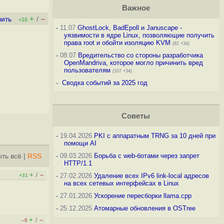
Важное
+
–
вить
/
+16
-
11.07
GhostLock, BadEpoll и Januscape -
уязвимости в ядре Linux, позволяющие получить
права root и обойти изоляцию KVM
(82 +34)
-
08.07
Вредительство со стороны разработчика
OpenMandriva, которое могло причинить вред
пользователям
(107 +34)
-
Сводка событий за 2025 год
Советы
-
19.04.2026
PKI с аппаратным TRNG за 10 дней при
помощи AI
-
09.03.2026
Борьба с web-ботами через запрет
ть всё
|
RSS
HTTP/1.1
+
–
/
-
27.02.2026
Удаление всех IPv6 link-local адресов
+31
на всех сетевых интерфейсах в Linux
-
27.01.2026
Ускорение пересборки llama.cpp
-
25.12.2025
Атомарные обновления в OSTree
+
–
/
–5