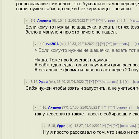
распознавание символов - это буквально самое первое, 
нафиг нужен сабж, да еще и без кириллицы - не ясно.
3.6
,
Аноним
(
6
), 10:48, 21/01/2022 [
^
] [
^^
] [
^^^
] [
ответить
]
[
↓
] [
к мо
Если кому-то нужны не шашечки, а ехать тот же tes
бегло в мануле я про это ничего не нашел.
4.9
,
rvs2016
(
ok
), 12:33, 21/01/2022 [
^
] [
^^
] [
^^^
] [
ответить
]
[
к
> Если кому-то нужны не шашечки, а ехать тот ж
Ну да. Тоже про tesseract подумал.
А сабж едва едва только научился один распро
А остальные форматы наверно лет через 20 нау
3.14
,
Урри
(
ok
), 16:40, 21/01/2022 [
^
] [
^^
] [
^^^
] [
ответить
]
[
↓
] [
↑
] [
к 
Сабж нужен чтобы взять и запустить, а не учиться т
4.16
,
Андрей
(
??
), 17:50, 21/01/2022 [
^
] [
^^
] [
^^^
] [
ответить
]
[
так у тессеракта также - просто собираешь и с
5.18
,
Урри
(
ok
), 18:27, 21/01/2022 [
^
] [
^^
] [
^^^
] [
ответить
]
[
Ну я просто рассказал о том, что знаю и ис