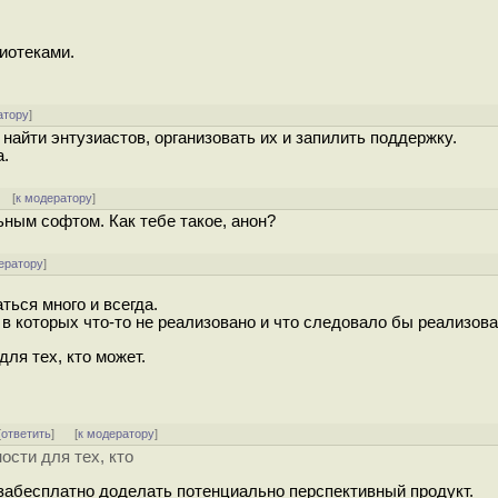
иотеками.
атору
]
найти энтузиастов, организовать их и запилить поддержку.
а.
[
к модератору
]
ьным софтом. Как тебе такое, анон?
ератору
]
ься много и всегда.
в которых что-то не реализовано и что следовало бы реализова
ля тех, кто может.
[
ответить
]
[
к модератору
]
ости для тех, кто
 забесплатно доделать потенциально перспективный продукт.