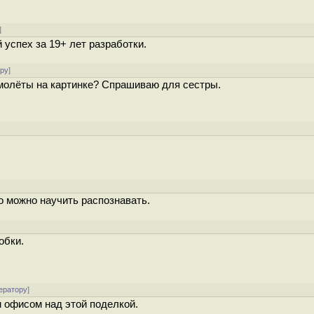
]
успех за 19+ лет разработки.
ору
]
амолёты на картинке? Спрашиваю для сестры.
]
о можно научить распознавать.
обки.
ератору
]
м офисом над этой поделкой.