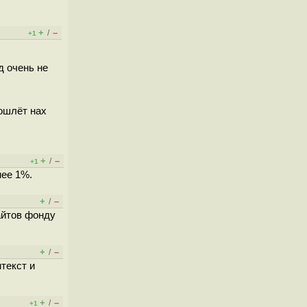
+
–
/
+1
д очень не
пошлёт нах
+
–
/
+1
нее 1%.
+
–
/
айтов фонду
+
–
/
текст и
+
–
/
+1