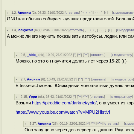
1.2
,
Аноним
(
2
), 08:33, 21/01/2022 [
ответить
] [
﹢﹢﹢
] [
· · ·
]
[
↑
] [
к модератору
GNU как обычно собирает лучших представителей. Большой 
1.4
,
lockywolf
(
ok
), 08:44, 21/01/2022 [
ответить
] [
﹢﹢﹢
] [
· · ·
]
[
↓
] [
к модерат
А можно ли его научить показывать автобусы, лодки, или с
2.5
,
_hide_
(
ok
), 10:29, 21/01/2022 [
^
] [
^^
] [
^^^
] [
ответить
]
[
к модератору
]
Можно, но это он научится делать лет через 15-20 (((-:
2.7
,
Аноним
(
6
), 10:49, 21/01/2022 [
^
] [
^^
] [
^^^
] [
ответить
]
[
к модератору
В tesseract можно. Юникодный моноцветный думаю легк
2.15
,
Урри
(
ok
), 16:43, 21/01/2022 [
^
] [
^^
] [
^^^
] [
ответить
]
[
к модератору
]
Возьми
https://pjreddie.com/darknet/yolo/
, она умеет из кор
https://www.youtube.com/watch?v=MPU2HistivI
3.27
,
Аноним
(
28
), 00:19, 22/01/2022 [
^
] [
^^
] [
^^^
] [
ответить
]
[
к мод
Оно запущено через дев сервер от джанги. Ржу все