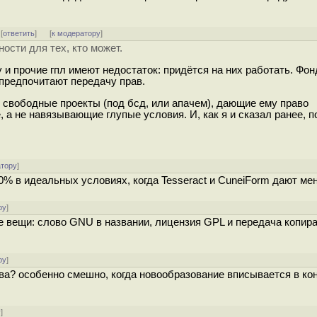
 [
ответить
]
[
к модератору
]
ости для тех, кто может.
 и прочие гпл имеют недостаток: придётся на них работать. Фон
 предпочитают передачу прав.
 свободные проекты (под бсд, или апачем), дающие ему право
 а не навязывающие глупые условия. И, как я и сказал ранее, 
атору
]
0% в идеальных условиях, когда Tesseract и CuneiForm дают ме
ру
]
е вещи: слово GNU в названии, лицензия GPL и передача копир
ру
]
ва? особенно смешно, когда новообразование вписывается в кон
у
]