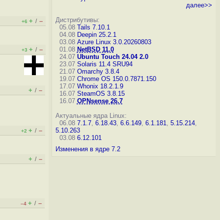
далее>>
Дистрибутивы:
+
–
/
+6
05.08
Tails 7.10.1
04.08
Deepin 25.2.1
03.08
Azure Linux 3.0.20260803
+
–
01.08
NetBSD 11.0
/
+3
24.07
Ubuntu Touch 24.04 2.0
23.07
Solaris 11.4 SRU94
21.07
Omarchy 3.8.4
19.07
Chrome OS 150.0.7871.150
17.07
Whonix 18.2.1.9
+
–
/
16.07
SteamOS 3.8.15
16.07
OPNsense 26.7
Актуальные ядра Linux:
06.08
7.1.7
,
6.18.43
,
6.6.149
,
6.1.181
,
5.15.214
,
+
–
5.10.263
/
+2
03.08
6.12.101
Изменения в ядре 7.2
+
–
/
+
–
/
–4