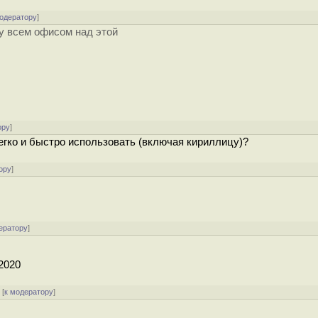
модератору
]
жу всем офисом над этой
ору
]
легко и быстро использовать (включая кириллицу)?
ору
]
ератору
]
 2020
[
к модератору
]