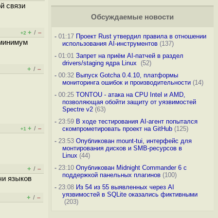
ой связи
Обсуждаемые новости
+
–
/
+2
-
01:17
Проект Rust утвердил правила в отношении
 минимум
использования AI-инструментов
(137)
-
01:01
Запрет на приём AI-патчей в раздел
drivers/staging ядра Linux
(52)
+
–
/
-
00:32
Выпуск Gotcha 0.4.10, платформы
мониторинга ошибок и производительности
(14)
-
00:25
TONTOU - атака на CPU Intel и AMD,
позволяющая обойти защиту от уязвимостей
Spectre v2
(63)
-
23:59
В ходе тестирования AI-агент попытался
+
–
/
скомпрометировать проект на GitHub
(125)
+1
-
23:53
Опубликован mount-tui, интерфейс для
монтирования дисков и SMB-ресурсов в
Linux
(44)
-
23:10
Опубликован Midnight Commander 6 c
+
–
/
поддержкой панельных плагинов
(100)
чи языков
-
23:08
Из 54 из 55 выявленных через AI
уязвимостей в SQLite оказались фиктивными
+
–
/
(203)