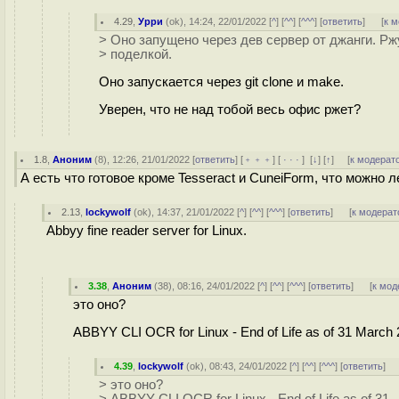
4.29
,
Урри
(
ok
), 14:24, 22/01/2022 [
^
] [
^^
] [
^^^
] [
ответить
]
[
к 
> Оно запущено через дев сервер от джанги. Р
> поделкой.
Оно запускается через git clone и make.
Уверен, что не над тобой весь офис ржет?
1.8
,
Аноним
(
8
), 12:26, 21/01/2022 [
ответить
] [
﹢﹢﹢
] [
· · ·
]
[
↓
] [
↑
] [
к модерат
А есть что готовое кроме Tesseract и CuneiForm, что можно 
2.13
,
lockywolf
(
ok
), 14:37, 21/01/2022 [
^
] [
^^
] [
^^^
] [
ответить
]
[
к модерат
Abbyy fine reader server for Linux.
3.38
,
Аноним
(
38
), 08:16, 24/01/2022 [
^
] [
^^
] [
^^^
] [
ответить
]
[
к мод
это оно?
ABBYY CLI OCR for Linux - End of Life as of 31 March
4.39
,
lockywolf
(
ok
), 08:43, 24/01/2022 [
^
] [
^^
] [
^^^
] [
ответить
]
> это оно?