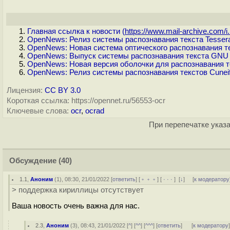
Главная ссылка к новости (
https://www.mail-archive.com/i.
OpenNews: Релиз системы распознавания текста Tessera
OpenNews: Новая система оптического распознавания 
OpenNews: Выпуск системы распознавания текста GNU 
OpenNews: Новая версия оболочки для распознавания т
OpenNews: Релиз системы распознавания текстов Cuneif
Лицензия:
CC BY 3.0
Короткая ссылка: https://opennet.ru/56553-ocr
Ключевые слова:
ocr
,
ocrad
При перепечатке указа
Обсуждение
(40)
1.1
,
Аноним
(
1
), 08:30, 21/01/2022 [
ответить
] [
﹢﹢﹢
] [
· · ·
]
[
↓
] [
к модератору
> поддержка кириллицы отсутствует
Ваша новость очень важна для нас.
2.3
,
Аноним
(
3
), 08:43, 21/01/2022 [
^
] [
^^
] [
^^^
] [
ответить
]
[
к модератору