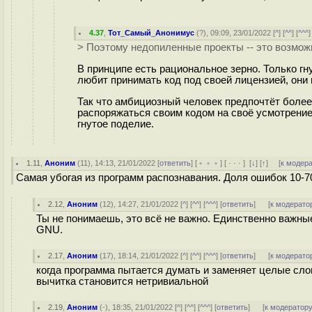
4.37
,
Тот_Самый_Анонимус
(
?
), 09:09, 23/01/2022 [
^
] [
^^
] [
^^^
]
> Поэтому недопиленные проекты -- это возможн
В принципе есть рациональное зерно. Только гну
любит принимать код под своей лицензией, они
Так что амбициозный человек предпочтёт более
распоряжаться своим кодом на своё усмотрение,
гнутое поделие.
1.11
,
Аноним
(
11
), 14:13, 21/01/2022 [
ответить
] [
﹢﹢﹢
] [
· · ·
]
[
↓
] [
↑
] [
к модер
Самая убогая из программ распознавания. Доля ошибок 10-7
2.12
,
Аноним
(
12
), 14:27, 21/01/2022 [
^
] [
^^
] [
^^^
] [
ответить
]
[
к модерато
Ты не понимаешь, это всё не важно. Единственно важны
GNU.
2.17
,
Аноним
(
17
), 18:14, 21/01/2022 [
^
] [
^^
] [
^^^
] [
ответить
]
[
к модерато
когда программа пытается думать и заменяет целые сло
вычитка становится нетривиальной
2.19
,
Аноним
(
-
), 18:35, 21/01/2022 [
^
] [
^^
] [
^^^
] [
ответить
]
[
к модератор