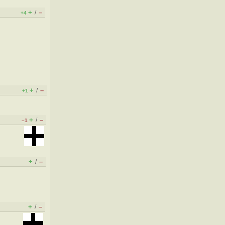
+
–
/
+4
+
–
/
+1
+
–
/
–1
+
–
/
+
–
/