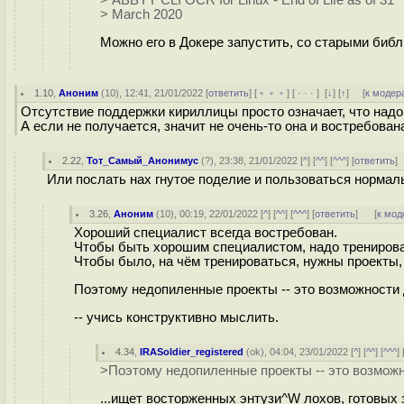
> ABBYY CLI OCR for Linux - End of Life as of 31
> March 2020
Можно его в Докере запустить, со старыми библ
1.10
,
Аноним
(
10
), 12:41, 21/01/2022 [
ответить
] [
﹢﹢﹢
] [
· · ·
]
[
↓
] [
↑
] [
к модер
Отсутствие поддержки кириллицы просто означает, что надо 
А если не получается, значит не очень-то она и востребован
2.22
,
Тот_Самый_Анонимус
(
?
), 23:38, 21/01/2022 [
^
] [
^^
] [
^^^
] [
ответить
]
Или послать нах гнутое поделие и пользоваться нормал
3.26
,
Аноним
(
10
), 00:19, 22/01/2022 [
^
] [
^^
] [
^^^
] [
ответить
]
[
к мод
Хороший специалист всегда востребован.
Чтобы быть хорошим специалистом, надо тренироват
Чтобы было, на чём тренироваться, нужны проекты, 
Поэтому недопиленные проекты -- это возможности д
-- учись конструктивно мыслить.
4.34
,
IRASoldier_registered
(
ok
), 04:04, 23/01/2022 [
^
] [
^^
] [
^^^
] 
>Поэтому недопиленные проекты -- это возможн
...ищет восторженных энтузи^W лохов, готовых