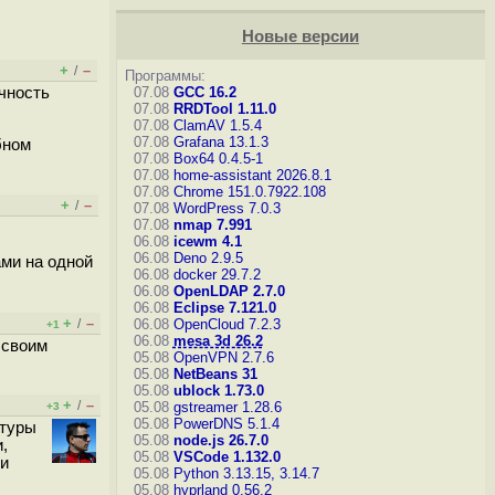
Новые версии
+
–
/
Программы:
очность
07.08
GCC 16.2
07.08
RRDTool 1.11.0
07.08
ClamAV 1.5.4
07.08
Grafana 13.1.3
бном
07.08
Box64 0.4.5-1
07.08
home-assistant 2026.8.1
07.08
Chrome 151.0.7922.108
+
–
/
07.08
WordPress 7.0.3
07.08
nmap 7.991
06.08
icewm 4.1
06.08
Deno 2.9.5
ами на одной
06.08
docker 29.7.2
06.08
OpenLDAP 2.7.0
06.08
Eclipse 7.121.0
+
–
/
06.08
OpenCloud 7.2.3
+1
06.08
mesa 3d 26.2
 своим
05.08
OpenVPN 2.7.6
05.08
NetBeans 31
05.08
ublock 1.73.0
+
–
/
05.08
gstreamer 1.28.6
+3
05.08
PowerDNS 5.1.4
ктуры
05.08
node.js 26.7.0
,
05.08
VSCode 1.132.0
ри
05.08
Python 3.13.15, 3.14.7
05.08
hyprland 0.56.2