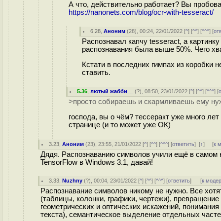
А что, действительно работает? Вы пробов
https://nanonets.com/blog/ocr-with-tesseract/
6.28
,
Аноним
(
28
), 00:24, 22/01/2022 [
^
] [
^^
] [
^^^
] [
от
Распознавал капчу tesseract, а картинк
распознавания была выше 50%. Чего х
Кстати в последних гимпах из коробки н
ставить.
5.36
,
лютый жабби__
(
?
), 08:50, 23/01/2022 [
^
] [
^^
] [
^^^
] [
>просто собираешь и скармливаешь ему нуж
господа, вы о чём? тессеракт уже много лет
странице (и то может уже ОК)
3.23
,
Аноним
(
23
), 23:55, 21/01/2022 [
^
] [
^^
] [
^^^
] [
ответить
]
[
↑
] [
к 
Дядя. Распознаванию символов учили ещё в самом н
TensorFlow в Windows 3.1, давай!
3.33
,
Nuzhny
(
?
), 00:04, 23/01/2022 [
^
] [
^^
] [
^^^
] [
ответить
]
[
к моде
Распознавание символов никому не нужно. Все хотя
(таблицы, колонки, графики, чертежи), превращение
геометрических и оптических искажений, понимания 
текста), семантическое выделение отдельных частей 