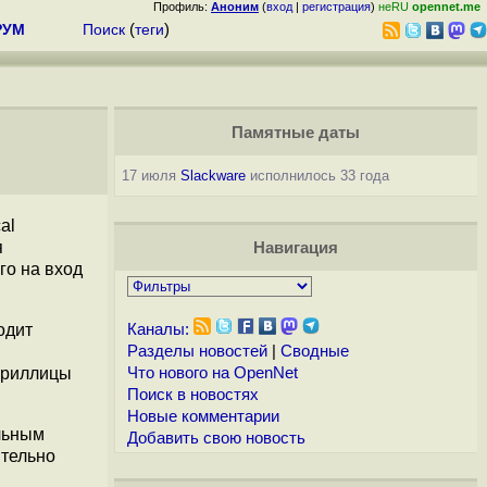
Профиль:
Аноним
(
вход
|
регистрация
)
неRU
opennet.me
РУМ
Поиск
(
теги
)
Памятные даты
17 июля
Slackware
исполнилось 33 года
al
я
Навигация
го на вход
ходит
Каналы:
Разделы новостей
|
Сводные
ириллицы
Что нового на OpenNet
Поиск в новостях
Новые комментарии
льным
Добавить свою новость
ительно