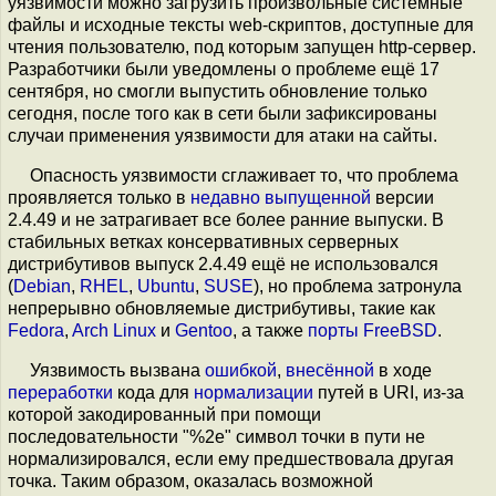
уязвимости можно загрузить произвольные системные
файлы и исходные тексты web-скриптов, доступные для
чтения пользователю, под которым запущен http-сервер.
Разработчики были уведомлены о проблеме ещё 17
сентября, но смогли выпустить обновление только
сегодня, после того как в сети были зафиксированы
случаи применения уязвимости для атаки на сайты.
Опасность уязвимости сглаживает то, что проблема
проявляется только в
недавно выпущенной
версии
2.4.49 и не затрагивает все более ранние выпуски. В
стабильных ветках консервативных серверных
дистрибутивов выпуск 2.4.49 ещё не использовался
(
Debian
,
RHEL
,
Ubuntu
,
SUSE
), но проблема затронула
непрерывно обновляемые дистрибутивы, такие как
Fedora
,
Arch Linux
и
Gentoo
, а также
порты
FreeBSD
.
Уязвимость вызвана
ошибкой
,
внесённой
в ходе
переработки
кода для
нормализации
путей в URI, из-за
которой закодированный при помощи
последовательности "%2e" символ точки в пути не
нормализировался, если ему предшествовала другая
точка. Таким образом, оказалась возможной