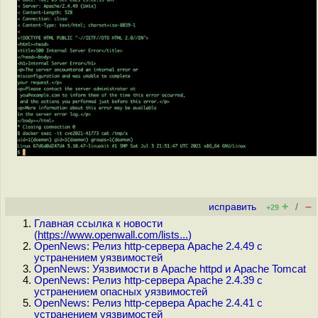
+
–
исправить
/
+29
Главная ссылка к новости
(
https://www.openwall.com/lists...
)
OpenNews: Релиз http-сервера Apache 2.4.49 с
устранением уязвимостей
OpenNews: Уязвимости в Apache httpd и Apache Tomcat
OpenNews: Релиз http-сервера Apache 2.4.39 с
устранением опасных уязвимостей
OpenNews: Релиз http-сервера Apache 2.4.41 с
устранением уязвимостей