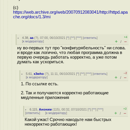
(с)
https://web.archive.org/web/20070912083041/http://httpd.apa
che.org/docs/1.3/mi
+4
4.38
,
aa
(
?
), 07:00, 06/10/2021 [
^
] [
^^
] [
^^^
] [
ответить
]
+
–
[
к модератору
]
/
ну во-первых тут про "конфигурябельность" ни слова.
и вроде как логично, что любая программа должна в
первую очередь работать корректно, а уже потом
думать как ускориться.
–2
5.61
,
x3who
(
?
), 11:11, 06/10/2021 [
^
] [
^^
] [
^^^
] [
ответить
]
+
–
[
к модератору
]
/
1. По ссылке есть.
2. Так и получаются корректно работающие
медленные приложения
+2
6.115
,
Аноним
(
115
), 00:32, 07/10/2021 [
^
] [
^^
] [
^^^
]
+
–
[
ответить
]
[
к модератору
]
/
Какой ужас! Срочно накодьте нам быстрых
некорректно работающих!