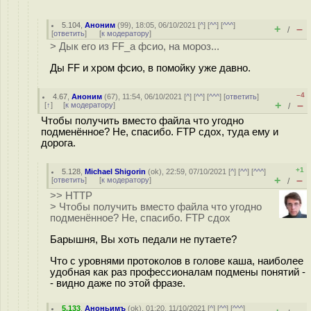
5.104
,
Аноним
(
99
), 18:05, 06/10/2021 [
^
] [
^^
] [
^^^
]
+
–
/
[
ответить
]
[
к модератору
]
> Дык его из FF_а фсио, на мороз...
Ды FF и хром фсио, в помойку уже давно.
–4
4.67
,
Аноним
(
67
), 11:54, 06/10/2021 [
^
] [
^^
] [
^^^
] [
ответить
]
+
–
[
↑
] [
к модератору
]
/
Чтобы получить вместо файла что угодно
подменённое? Не, спасибо. FTP сдох, туда ему и
дорога.
+1
5.128
,
Michael Shigorin
(
ok
), 22:59, 07/10/2021 [
^
] [
^^
] [
^^^
]
+
–
[
ответить
]
[
к модератору
]
/
>> HTTP
> Чтобы получить вместо файла что угодно
подменённое? Не, спасибо. FTP сдох
Барышня, Вы хоть педали не путаете?
Что с уровнями протоколов в голове каша, наиболее
удобная как раз профессионалам подмены понятий -
- видно даже по этой фразе.
5.133
,
Аноньимъ
(
ok
), 01:20, 11/10/2021 [
^
] [
^^
] [
^^^
]