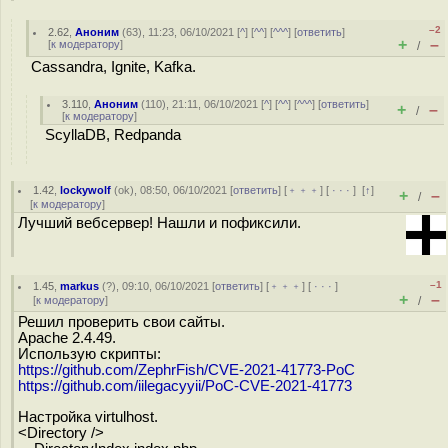
–2
2.62
,
Аноним
(
63
), 11:23, 06/10/2021 [
^
] [
^^
] [
^^^
] [
ответить
]
+
–
[
к модератору
]
/
Cassandra, Ignite, Kafka.
3.110
,
Аноним
(
110
), 21:11, 06/10/2021 [
^
] [
^^
] [
^^^
] [
ответить
]
+
–
/
[
к модератору
]
ScyllaDB, Redpanda
1.42
,
lockywolf
(
ok
), 08:50, 06/10/2021 [
ответить
] [
﹢﹢﹢
] [
· · ·
]
[
↑
]
+
–
/
[
к модератору
]
Лучший вебсервер! Нашли и пофиксили.
–1
1.45
,
markus
(
?
), 09:10, 06/10/2021 [
ответить
] [
﹢﹢﹢
] [
· · ·
]
+
–
[
к модератору
]
/
Решил проверить свои сайты.
Apache 2.4.49.
Использую скрипты:
https://github.com/ZephrFish/CVE-2021-41773-PoC
https://github.com/iilegacyyii/PoC-CVE-2021-41773
Настройка virtulhost.
<Directory />