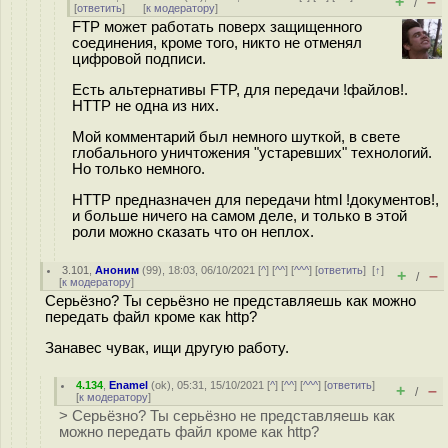
+
–
/
[
ответить
]
[
к модератору
]
FTP может работать поверх защищенного
соединения, кроме того, никто не отменял
цифровой подписи.
Есть альтернативы FTP, для передачи !файлов!.
HTTP не одна из них.
Мой комментарий был немного шуткой, в свете
глобального уничтожения "устаревших" технологий.
Но только немного.
HTTP предназначен для передачи html !документов!,
и больше ничего на самом деле, и только в этой
роли можно сказать что он неплох.
3.101
,
Аноним
(
99
), 18:03, 06/10/2021 [
^
] [
^^
] [
^^^
] [
ответить
]
[
↑
]
+
–
/
[
к модератору
]
Серьёзно? Ты серьёзно не представляешь как можно
передать файл кроме как http?
Занавес чувак, ищи другую работу.
4.134
,
Enamel
(
ok
), 05:31, 15/10/2021 [
^
] [
^^
] [
^^^
] [
ответить
]
+
–
/
[
к модератору
]
> Серьёзно? Ты серьёзно не представляешь как
можно передать файл кроме как http?