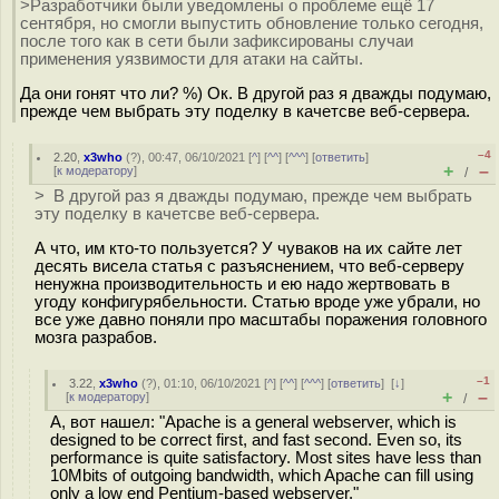
>Разработчики были уведомлены о проблеме ещё 17
сентября, но смогли выпустить обновление только сегодня,
после того как в сети были зафиксированы случаи
применения уязвимости для атаки на сайты.
Да они гонят что ли? %) Ок. В другой раз я дважды подумаю,
прежде чем выбрать эту поделку в качетсве веб-сервера.
–4
2.20
,
x3who
(
?
), 00:47, 06/10/2021 [
^
] [
^^
] [
^^^
] [
ответить
]
+
–
[
к модератору
]
/
> В другой раз я дважды подумаю, прежде чем выбрать
эту поделку в качетсве веб-сервера.
А что, им кто-то пользуется? У чуваков на их сайте лет
десять висела статья с разъяснением, что веб-серверу
ненужна производительность и ею надо жертвовать в
угоду конфигурябельности. Статью вроде уже убрали, но
все уже давно поняли про масштабы поражения головного
мозга разрабов.
–1
3.22
,
x3who
(
?
), 01:10, 06/10/2021 [
^
] [
^^
] [
^^^
] [
ответить
]
[
↓
]
+
–
[
к модератору
]
/
А, вот нашел: "Apache is a general webserver, which is
designed to be correct first, and fast second. Even so, its
performance is quite satisfactory. Most sites have less than
10Mbits of outgoing bandwidth, which Apache can fill using
only a low end Pentium-based webserver."