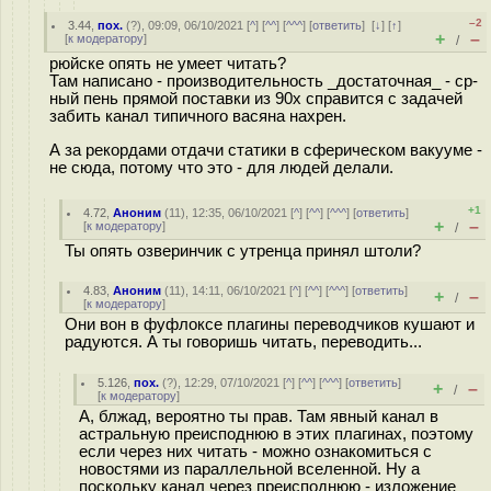
–2
3.44
,
пох.
(
?
), 09:09, 06/10/2021 [
^
] [
^^
] [
^^^
] [
ответить
]
[
↓
] [
↑
]
+
–
[
к модератору
]
/
рюйске опять не умеет читать?
Там написано - производительность _достаточная_ - ср-
ный пень прямой поставки из 90х справится с задачей
забить канал типичного васяна нахрен.
А за рекордами отдачи статики в сферическом вакууме -
не сюда, потому что это - для людей делали.
+1
4.72
,
Аноним
(
11
), 12:35, 06/10/2021 [
^
] [
^^
] [
^^^
] [
ответить
]
+
–
[
к модератору
]
/
Ты опять озверинчик с утренца принял штоли?
4.83
,
Аноним
(
11
), 14:11, 06/10/2021 [
^
] [
^^
] [
^^^
] [
ответить
]
+
–
/
[
к модератору
]
Они вон в фуфлоксе плагины переводчиков кушают и
радуются. А ты говоришь читать, переводить...
5.126
,
пох.
(
?
), 12:29, 07/10/2021 [
^
] [
^^
] [
^^^
] [
ответить
]
+
–
/
[
к модератору
]
А, блжад, вероятно ты прав. Там явный канал в
астральную преисподнюю в этих плагинах, поэтому
если через них читать - можно ознакомиться с
новостями из параллельной вселенной. Ну а
поскольку канал через преисподнюю - изложение