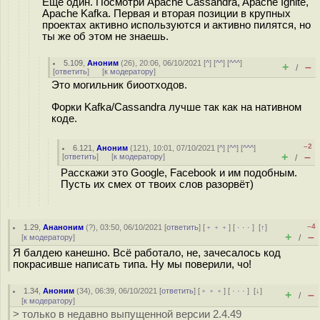
Ещё один. Посмотри Apache Cassandra, Apache Ignite,
Apache Kafka. Первая и вторая позиции в крупных
проектах активно используются и активно пилятся, но
ты же об этом не знаешь.
5.109
,
Аноним
(
26
), 20:06, 06/10/2021 [
^
] [
^^
] [
^^^
]
+
–
/
[
ответить
]
[
к модератору
]
Это могильник биоотходов.
Форки Kafka/Cassandra лучше так как на нативном
коде.
–2
6.121
,
Аноним
(
121
), 10:01, 07/10/2021 [
^
] [
^^
] [
^^^
]
+
–
[
ответить
]
[
к модератору
]
/
Расскажи это Google, Facebook и им подобным.
Пусть их смех от твоих слов разорвёт)
–4
1.29
,
Ананоним
(
?
), 03:50, 06/10/2021 [
ответить
] [
﹢﹢﹢
] [
· · ·
]
[
↑
]
+
–
[
к модератору
]
/
Я балдею канешно. Всё работало, не, зачесалось код
покрасивше написать типа. Ну мы поверили, чо!
1.34
,
Аноним
(
34
), 06:39, 06/10/2021 [
ответить
] [
﹢﹢﹢
] [
· · ·
]
[
↓
]
+
–
/
[
к модератору
]
> только в недавно выпущенной версии 2.4.49