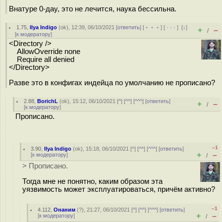
Внатуре 0-дау, это не лечится, наука бессильна.
1.75
,
Ilya Indigo
(
ok
), 12:39, 06/10/2021 [
ответить
] [
﹢﹢﹢
] [
· · ·
]
[
↓
]
+
–
/
[
к модератору
]
<Directory />
AllowOverride none
Require all denied
</Directory>
Разве это в конфигах индейца по умолчанию не прописано?
2.88
,
BorichL
(
ok
), 15:12, 06/10/2021 [
^
] [
^^
] [
^^^
] [
ответить
]
+
–
/
[
к модератору
]
Прописано.
–1
3.90
,
Ilya Indigo
(
ok
), 15:18, 06/10/2021 [
^
] [
^^
] [
^^^
] [
ответить
]
+
–
[
к модератору
]
/
> Прописано.
Тогда мне не понятно, каким образом эта
уязвимость может эксплуатироваться, причём активно?
–1
4.112
,
Онаним
(
?
), 21:27, 06/10/2021 [
^
] [
^^
] [
^^^
] [
ответить
]
+
–
[
к модератору
]
/