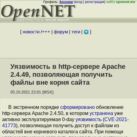
Профиль:
Аноним
(
вход
|
регистрация
)
неRU
opennet.me
[
новости
/
+++
|
форум
|
теги
|
]
Уязвимость в http-сервере Apache
2.4.49, позволяющая получить
файлы вне корня сайта
05.10.2021 23:01 (MSK)
В экстренном порядке
сформировано
обновление
http-сервера Apache 2.4.50, в котором
устранена
уже
активно эксплуатируемая 0-day
уязвимость
(
CVE-2021-
41773
), позволяющая получить доступ к файлам из
областей вне корневого каталога сайта. При помощи