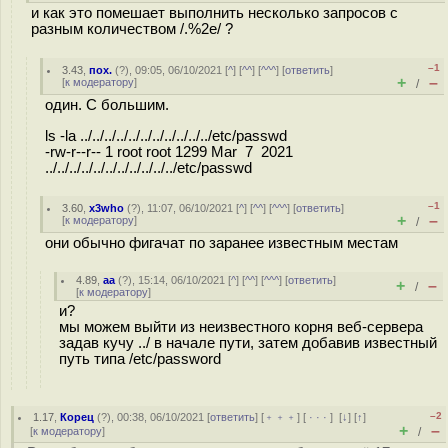
и как это помешает выполнить несколько запросов с
разным количеством /.%2e/ ?
–1
3.43
,
пох.
(
?
), 09:05, 06/10/2021 [
^
] [
^^
] [
^^^
] [
ответить
]
+
–
[
к модератору
]
/
один. С большим.
ls -la ../../../../../../../../../../../etc/passwd
-rw-r--r-- 1 root root 1299 Mar 7 2021
../../../../../../../../../../../etc/passwd
–1
3.60
,
x3who
(
?
), 11:07, 06/10/2021 [
^
] [
^^
] [
^^^
] [
ответить
]
+
–
[
к модератору
]
/
они обычно фигачат по заранее известным местам
4.89
,
aa
(
?
), 15:14, 06/10/2021 [
^
] [
^^
] [
^^^
] [
ответить
]
+
–
/
[
к модератору
]
и?
мы можем выйти из неизвестного корня веб-сервера
задав кучу ../ в начале пути, затем добавив известный
путь типа /etc/password
–2
1.17
,
Корец
(
?
), 00:38, 06/10/2021 [
ответить
] [
﹢﹢﹢
] [
· · ·
]
[
↓
] [
↑
]
+
–
[
к модератору
]
/