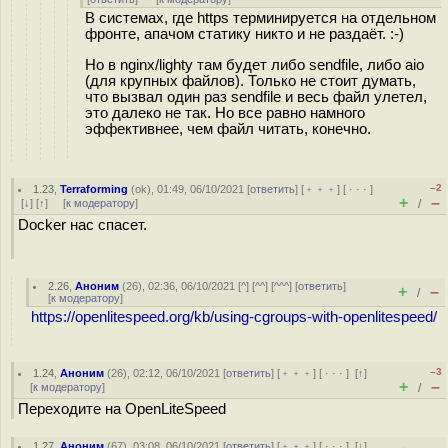
В системах, где https терминируется на отдельном
фронте, апачом статику никто и не раздаёт. :-)
Но в nginx/lighty там будет либо sendfile, либо aio
(для крупных файлов). Только не стоит думать,
что вызвал один раз sendfile и весь файл улетел,
это далеко не так. Но все равно намного
эффективнее, чем файл читать, конечно.
–2
1.23
,
Terraforming
(
ok
), 01:49, 06/10/2021 [
ответить
] [
﹢﹢﹢
] [
· · ·
]
+
–
[
↓
] [
↑
] [
к модератору
]
/
Docker нас спасет.
2.26
,
Аноним
(
26
), 02:36, 06/10/2021 [
^
] [
^^
] [
^^^
] [
ответить
]
+
–
/
[
к модератору
]
https://openlitespeed.org/kb/using-cgroups-with-openlitespeed/
–3
1.24
,
Аноним
(
26
), 02:12, 06/10/2021 [
ответить
] [
﹢﹢﹢
] [
· · ·
]
[
↑
]
+
–
[
к модератору
]
/
Переходите на OpenLiteSpeed
1.27
,
Аноним
(
67
), 03:08, 06/10/2021 [
ответить
] [
﹢﹢﹢
] [
· · ·
]
[
↓
]