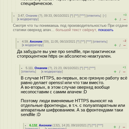
специфическое.
+3
3.47
,
Онаним
(
?
), 09:33, 06/10/2021 [
^
] [
^^
] [
^^^
] [
ответить
]
[
↑
]
+
–
[
к модератору
]
/
Смотря что ты понимаешь под производительностью При отдаче
статики оверхед апач...
большой текст свёрнут,
показать
–2
4.59
,
Аноним
(
59
), 11:05, 06/10/2021 [
^
] [
^^
] [
^^^
] [
ответить
]
+
–
[
к модератору
]
/
Да забудьте вы уже про sendfile, при практически
стопроцентном https он абсолютно неактуален.
+1
5.111
,
Онаним
(
?
), 21:23, 06/10/2021 [
^
] [
^^
] [
^^^
]
+
–
[
ответить
]
[
к модератору
]
/
В случае HTTPS, во-первых, всю грязную работу всё
равно делает openssl или что там вместо.
А во-вторых, в этом случае оверхед вообще
несопоставим с самим апачем :D
Поэтому люди вменяемые HTTPS выносят на
отдельные фронтенды, в т.ч. с полуаппаратным или
аппаратным шифрованием. А за фронтендами таки
sendfile :D
6.132
,
Аноним
(
132
), 14:20, 09/10/2021 [
^
] [
^^
] [
^^^
]
+
–
/
[
ответить
]
[
к модератору
]