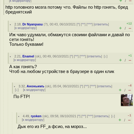
+
–
[
к модератору
]
/
http головного мозга потому что. Файлы по http гонять, бред
бреднятский
+12
2.18
,
Dr Nyanpasu
(
?
), 00:43, 06/10/2021 [
^
] [
^^
] [
^^^
] [
ответить
]
+
–
[
к модератору
]
/
Иж чаво удумали, обмажутся своими файлами и давай по
сети гонять!
Только буквами!
+1
2.21
,
Enamel
(
ok
), 00:49, 06/10/2021 [
^
] [
^^
] [
^^^
] [
ответить
]
[
↓
]
+
–
[
к модератору
]
/
А как гонять?
Чтоб на любом устройстве в браузере в один клик
–4
3.32
,
Аноньимъ
(
ok
), 05:04, 06/10/2021 [
^
] [
^^
] [
^^^
] [
ответить
]
+
–
[
↓
] [
к модератору
]
/
По FTP!
–1
4.49
,
ryoken
(
ok
), 09:58, 06/10/2021 [
^
] [
^^
] [
^^^
] [
ответить
]
[
↓
]
+
–
[
к модератору
]
/
Дык его из FF_а фсио, на мороз...