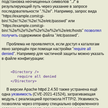
подстановка неочищенных символов "../" в
результирующий путь через указание в запросе
последовательности ".%2e/". Например, запрос вида
"https://example.com/cgi-
bin/.%2e/.%2e/.%2e/.%2e/etc/passwd" или
"https://example.com/cgi-
bin/.%2e/%2e%2e/%2e%2e/%2e%2e/etc/hosts"
позволял
получить
содержимое файла "/etc/passwd".
Проблема не проявляется, если доступ к каталогам
явно запрещён при помощи настройки "
require all
denied
". Например для частичной защиты можно указать
в файле конфигурации:
   <Directory />

      require all denied

В версии Apache httpd 2.4.50 также устранена ещё
одна
уязвимость
(CVE-2021-41524), затрагивающая
модуль с реализацией протокола HTTP/2. Уязвимость
позволяла через отправку специально оформленного