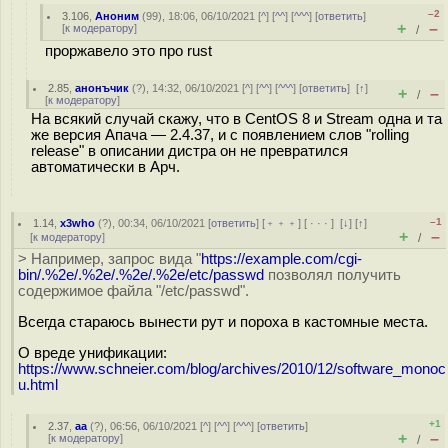
–2
3.106
,
Аноним
(
99
), 18:06, 06/10/2021 [
^
] [
^^
] [
^^^
] [
ответить
]
+
–
[
к модератору
]
/
проржавело это про rust
2.85
,
анонъчик
(
?
), 14:32, 06/10/2021 [
^
] [
^^
] [
^^^
] [
ответить
]
[
↑
]
+
–
/
[
к модератору
]
На всякий случай скажу, что в CentOS 8 и Stream одна и та
же версия Апача — 2.4.37, и с появлением слов "rolling
release" в описании дистра он не превратился
автоматически в Арч.
–1
1.14
,
x3who
(
?
), 00:34, 06/10/2021 [
ответить
] [
﹢﹢﹢
] [
· · ·
]
[
↓
] [
↑
]
+
–
[
к модератору
]
/
> Например, запрос вида "
https://example.com/cgi-
bin/.%2e/.%2e/.%2e/.%2e/etc/passwd
позволял получить
содержимое файла "/etc/passwd".
Всегда стараюсь вынести рут и пороха в кастомные места.
О вреде унификации:
https://www.schneier.com/blog/archives/2010/12/software_monoc
u.html
+1
2.37
,
aa
(
?
), 06:56, 06/10/2021 [
^
] [
^^
] [
^^^
] [
ответить
]
+
–
[
к модератору
]
/