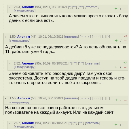
2.53
,
Аноним
(
95
), 10:11, 06/10/2021 [
^
] [
^^
] [
^^^
] [
ответить
]
+
–
/
[
к модератору
]
А зачем что-то выполнять когда можно просто скачать базу
данных если она есть.
–2
1.50
,
Аноним
(
48
), 10:01, 06/10/2021 [
ответить
] [
﹢﹢﹢
] [
· · ·
]
[
↓
] [
↑
]
+
–
[
к модератору
]
/
А дебиан 9 уже не поддерживается? А то лень обновлять на
11, работает уже 4 года...
+7
2.52
,
Аноним
(
95
), 10:09, 06/10/2021 [
^
] [
^^
] [
^^^
] [
ответить
]
+
–
[
к модератору
]
/
Зачем обновлять это рассадник дыр? Там уже своя
экосистема. Доступ на твой дедик продали и теперь и кто-
то очень огорчится если ты всё это закроешь.
1.55
,
Аноним
(
56
), 10:26, 06/10/2021 [
ответить
] [
﹢﹢﹢
] [
· · ·
]
[
↓
] [
↑
]
+
–
/
[
к модератору
]
На хостингах он все равно работает в отдельном
пользователе на каждый аккаунт. Или на каждый сайт
2.57
,
Аноним
(
95
), 10:38, 06/10/2021 [
^
] [
^^
] [
^^^
] [
ответить
]
+
–
/
[
к модератору
]