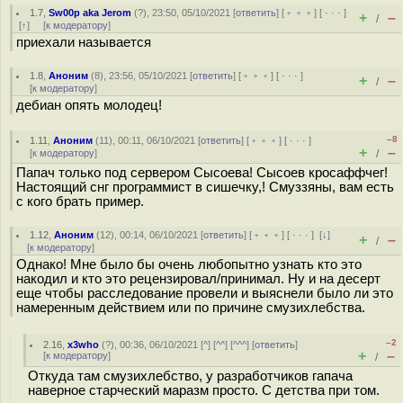
1.7
,
Sw00p aka Jerom
(
?
), 23:50, 05/10/2021 [
ответить
] [
﹢﹢﹢
] [
· · ·
]
+
–
/
[
↑
] [
к модератору
]
приехали называется
1.8
,
Аноним
(
8
), 23:56, 05/10/2021 [
ответить
] [
﹢﹢﹢
] [
· · ·
]
+
–
/
[
к модератору
]
дебиан опять молодец!
–8
1.11
,
Аноним
(
11
), 00:11, 06/10/2021 [
ответить
] [
﹢﹢﹢
] [
· · ·
]
+
–
[
к модератору
]
/
Папач только под сервером Сысоева! Сысоев кросаффчег!
Настоящий снг программист в сишечку,! Смуззяны, вам есть
с кого брать пример.
1.12
,
Аноним
(
12
), 00:14, 06/10/2021 [
ответить
] [
﹢﹢﹢
] [
· · ·
]
[
↓
]
+
–
/
[
к модератору
]
Однако! Мне было бы очень любопытно узнать кто это
накодил и кто это рецензировал/принимал. Ну и на десерт
еще чтобы расследование провели и выяснели было ли это
намеренным действием или по причине смузихлебства.
–2
2.16
,
x3who
(
?
), 00:36, 06/10/2021 [
^
] [
^^
] [
^^^
] [
ответить
]
+
–
[
к модератору
]
/
Откуда там смузихлебство, у разработчиков гапача
наверное старческий маразм просто. С детства при том.