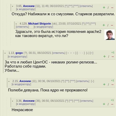
3.65
,
Аноним
(
11
), 11:49, 06/10/2021 [
^
] [
^^
] [
^^^
] [
ответить
]
+
–
/
[
к модератору
]
Откуда? Набижали ж со смуззями. Стариков развратили.
4.129
,
Michael Shigorin
(
ok
), 23:00, 07/10/2021 [
^
] [
^^
] [
^^^
]
+
–
/
[
ответить
]
[
к модератору
]
Здрасьте, это была история появления apache2
как такового вкратце, что ли?
+1
1.13
,
gogo
(
?
), 00:31, 06/10/2021 [
ответить
] [
﹢﹢﹢
] [
· · ·
]
[
↓
] [
↑
]
+
–
[
к модератору
]
/
За что я любил ЦентОС - никаких ролинг-релизов...
Работало себе годами.
Убили...
+1
2.15
,
Аноним
(
11
), 00:36, 06/10/2021 [
^
] [
^^
] [
^^^
] [
ответить
]
[
↓
]
+
–
[
к модератору
]
/
Полюби девуана. Пока ядро не проржавело!
+1
3.36
,
Аноним
(
36
), 06:50, 06/10/2021 [
^
] [
^^
] [
^^^
] [
ответить
]
+
–
[
к модератору
]
/
Некрасивое