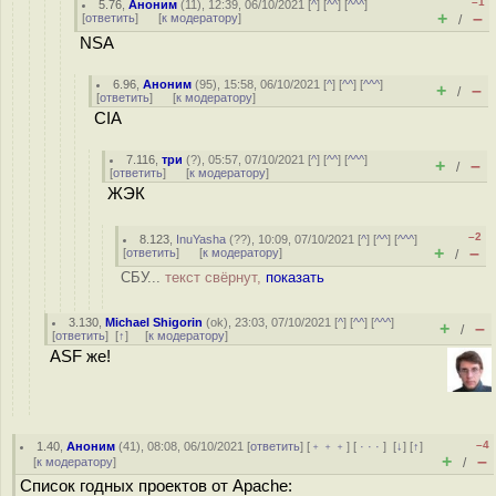
–1
5.76
,
Аноним
(
11
), 12:39, 06/10/2021 [
^
] [
^^
] [
^^^
]
+
–
[
ответить
]
[
к модератору
]
/
NSA
6.96
,
Аноним
(
95
), 15:58, 06/10/2021 [
^
] [
^^
] [
^^^
]
+
–
/
[
ответить
]
[
к модератору
]
CIA
7.116
,
три
(
?
), 05:57, 07/10/2021 [
^
] [
^^
] [
^^^
]
+
–
/
[
ответить
]
[
к модератору
]
ЖЭК
–2
8.123
,
InuYasha
(
??
), 10:09, 07/10/2021 [
^
] [
^^
] [
^^^
]
+
–
[
ответить
]
[
к модератору
]
/
СБУ...
текст свёрнут,
показать
3.130
,
Michael Shigorin
(
ok
), 23:03, 07/10/2021 [
^
] [
^^
] [
^^^
]
+
–
/
[
ответить
]
[
↑
] [
к модератору
]
ASF же!
–4
1.40
,
Аноним
(
41
), 08:08, 06/10/2021 [
ответить
] [
﹢﹢﹢
] [
· · ·
]
[
↓
] [
↑
]
+
–
[
к модератору
]
/
Список годных проектов от Apache: