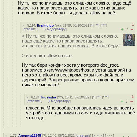
Ну ты же понимаешь, это слишком сложно, надо ещё
какие-то права расставлять, а не как в этих ваших
нгинхах. В итоге берут - и делают allow на всё.
–1
5.114
,
Ilya Indigo
(
ok
), 21:39, 06/10/2021 [
^
] [
^^
] [
^^^
]
+
–
[
ответить
]
[
к модератору
]
/
> Ну ты же понимаешь, это слишком сложно,
надо ещё какие-то права расставлять,
> а не как в этих ваших нгинхах. В итоге берут
-
> и делают allow на всё.
Ну так бери конфиг хоста у которого doc_root,
например в /srv/www/htdocs/host и устанавливай на
него хоть allow на всё, кроме скрытых файлов и
директорий. Запрещающие права на корень при этом
никак не мешают!
–1
6.124
,
InuYasha
(
??
), 10:11, 07/10/2021 [
^
] [
^^
] [
^^^
]
+
–
[
ответить
]
[
к модератору
]
/
плюсану. Мне вообще понравилась идея выносить
устройства с данными на /srv и туда линковать всё
что надо.
1.77
,
Аноним12345
(
?
), 12:40, 06/10/2021 [
ответить
] [
﹢﹢﹢
] [
· · ·
]