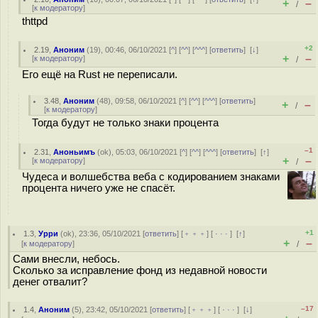
+
–
/
[
к модератору
]
thttpd
+2
2.19
,
Аноним
(
19
), 00:46, 06/10/2021 [
^
] [
^^
] [
^^^
] [
ответить
]
[
↓
]
+
–
[
к модератору
]
/
Его ещё на Rust не переписали.
3.48
,
Аноним
(
48
), 09:58, 06/10/2021 [
^
] [
^^
] [
^^^
] [
ответить
]
+
–
/
[
к модератору
]
Тогда будут не только знаки процента
–1
2.31
,
Аноньимъ
(
ok
), 05:03, 06/10/2021 [
^
] [
^^
] [
^^^
] [
ответить
]
[
↑
]
+
–
[
к модератору
]
/
Чудеса и волшебства веба с кодированием знаками
процента ничего уже не спасёт.
+1
1.3
,
Урри
(
ok
), 23:36, 05/10/2021 [
ответить
] [
﹢﹢﹢
] [
· · ·
]
[
↑
]
+
–
[
к модератору
]
/
Сами внесли, небось.
Сколько за исправление фонд из недавной новости
денег отвалит?
–17
1.4
,
Аноним
(
5
), 23:42, 05/10/2021 [
ответить
] [
﹢﹢﹢
] [
· · ·
]
[
↓
]