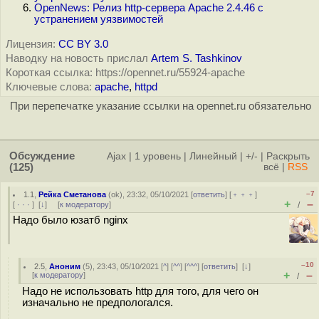
OpenNews: Релиз http-сервера Apache 2.4.46 с
устранением уязвимостей
Лицензия:
CC BY 3.0
Наводку на новость прислал
Artem S. Tashkinov
Короткая ссылка: https://opennet.ru/55924-apache
Ключевые слова:
apache
,
httpd
При перепечатке указание ссылки на opennet.ru обязательно
Обсуждение
Ajax
|
1 уровень
|
Линейный
|
+/-
|
Раскрыть
(125)
всё
|
RSS
–7
1.1
,
Рейка Сметанова
(
ok
), 23:32, 05/10/2021 [
ответить
] [
﹢﹢﹢
]
+
–
[
· · ·
]
[
↓
] [
к модератору
]
/
Надо было юзатб nginx
–10
2.5
,
Аноним
(
5
), 23:43, 05/10/2021 [
^
] [
^^
] [
^^^
] [
ответить
]
[
↓
]
+
–
[
к модератору
]
/
Надо не использовать http для того, для чего он
изначально не предпологался.