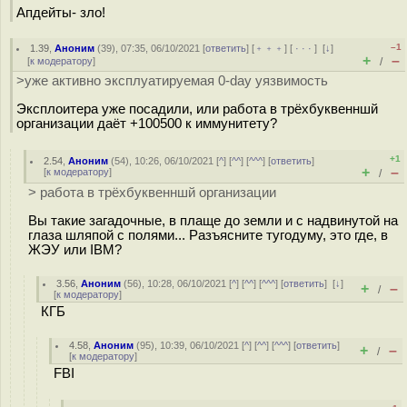
Апдейты- зло!
–1
1.39
,
Аноним
(
39
), 07:35, 06/10/2021 [
ответить
] [
﹢﹢﹢
] [
· · ·
]
[
↓
]
+
–
[
к модератору
]
/
>уже активно эксплуатируемая 0-day уязвимость
Эксплоитера уже посадили, или работа в трёхбуквенншй
организации даёт +100500 к иммунитету?
+1
2.54
,
Аноним
(
54
), 10:26, 06/10/2021 [
^
] [
^^
] [
^^^
] [
ответить
]
+
–
[
к модератору
]
/
> работа в трёхбуквенншй организации
Вы такие загадочные, в плаще до земли и с надвинутой на
глаза шляпой с полями... Разъясните тугодуму, это где, в
ЖЭУ или IBM?
3.56
,
Аноним
(
56
), 10:28, 06/10/2021 [
^
] [
^^
] [
^^^
] [
ответить
]
[
↓
]
+
–
/
[
к модератору
]
КГБ
4.58
,
Аноним
(
95
), 10:39, 06/10/2021 [
^
] [
^^
] [
^^^
] [
ответить
]
+
–
/
[
к модератору
]
FBI