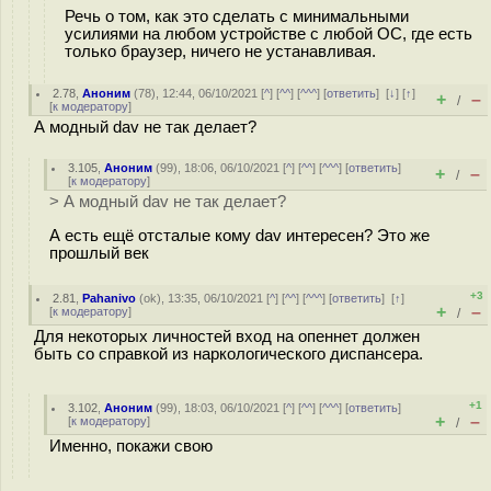
Речь о том, как это сделать с минимальными
усилиями на любом устройстве с любой ОС, где есть
только браузер, ничего не устанавливая.
2.78
,
Аноним
(
78
), 12:44, 06/10/2021 [
^
] [
^^
] [
^^^
] [
ответить
]
[
↓
] [
↑
]
+
–
/
[
к модератору
]
А модный dav не так делает?
3.105
,
Аноним
(
99
), 18:06, 06/10/2021 [
^
] [
^^
] [
^^^
] [
ответить
]
+
–
/
[
к модератору
]
> А модный dav не так делает?
А есть ещё отсталые кому dav интересен? Это же
прошлый век
+3
2.81
,
Pahanivo
(
ok
), 13:35, 06/10/2021 [
^
] [
^^
] [
^^^
] [
ответить
]
[
↑
]
+
–
[
к модератору
]
/
Для некоторых личностей вход на опеннет должен
быть со справкой из наркологического диспансера.
+1
3.102
,
Аноним
(
99
), 18:03, 06/10/2021 [
^
] [
^^
] [
^^^
] [
ответить
]
+
–
[
к модератору
]
/
Именно, покажи свою