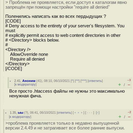
> Проблема не проявляется, если доступ к каталогам явно
запрещён при помощи настройки "require all denied"
Поленились написать как во всех пердыдущих ?
[CODE]
# Deny access to the entirety of your server's filesystem. You
must
# explicitly permit access to web content directories in other
# <Directory> blocks below.
#
<Directory />
AllowOverride none
Require all denied
</Directory>
[/CODE]
–3
2.41
,
Аноним
(
41
), 08:10, 06/10/2021 [
^
] [
^^
] [
^^^
] [
ответить
]
+
–
[
к модератору
]
/
Все просто .htaccess файлы не нужны это максимально
ненужная фича.
–2
1.35
,
ыы
(
?
), 06:41, 06/10/2021 [
ответить
] [
﹢﹢﹢
] [
· · ·
]
[
↑
]
+
–
[
к модератору
]
/
>проблема проявляется только в недавно выпущенной
версии 2.4.49 и не затрагивает все более ранние выпуски.