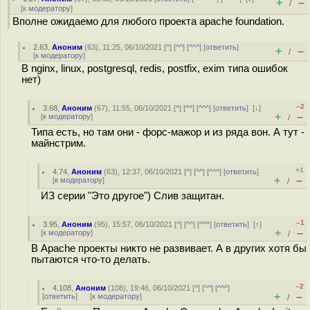
+
–
/
[
к модератору
]
Вполне ожидаемо для любого проекта apache foundation.
2.63
,
Аноним
(
63
), 11:25, 06/10/2021 [
^
] [
^^
] [
^^^
] [
ответить
]
+
–
/
[
к модератору
]
В nginx, linux, postgresql, redis, postfix, exim типа ошибок
нет)
–2
3.68
,
Аноним
(
67
), 11:55, 06/10/2021 [
^
] [
^^
] [
^^^
] [
ответить
]
[
↓
]
+
–
[
к модератору
]
/
Типа есть, но там они - форс-мажор и из ряда вон. А тут -
майнстрим.
+1
4.74
,
Аноним
(
63
), 12:37, 06/10/2021 [
^
] [
^^
] [
^^^
] [
ответить
]
+
–
[
к модератору
]
/
ИЗ серии "Это другое") Слив защитан.
–1
3.95
,
Аноним
(
95
), 15:57, 06/10/2021 [
^
] [
^^
] [
^^^
] [
ответить
]
[
↑
]
+
–
[
к модератору
]
/
В Apache проекты никто не развивает. А в других хотя бы
пытаются что-то делать.
–2
4.108
,
Аноним
(
108
), 19:46, 06/10/2021 [
^
] [
^^
] [
^^^
]
+
–
[
ответить
]
[
к модератору
]
/