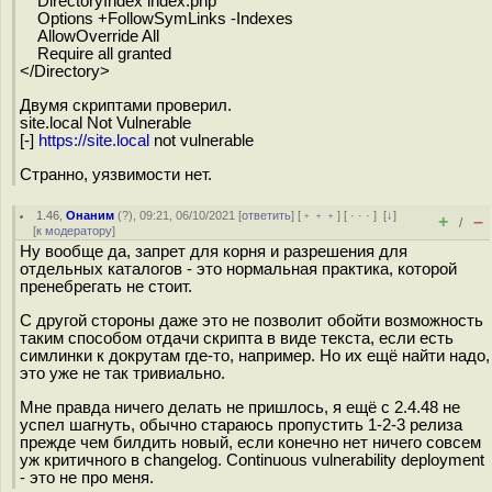
DirectoryIndex index.php
Options +FollowSymLinks -Indexes
AllowOverride All
Require all granted
</Directory>
Двумя скриптами проверил.
site.local Not Vulnerable
[-]
https://site.local
not vulnerable
Странно, уязвимости нет.
1.46
,
Онаним
(
?
), 09:21, 06/10/2021 [
ответить
] [
﹢﹢﹢
] [
· · ·
]
[
↓
]
+
–
/
[
к модератору
]
Ну вообще да, запрет для корня и разрешения для
отдельных каталогов - это нормальная практика, которой
пренебрегать не стоит.
С другой стороны даже это не позволит обойти возможность
таким способом отдачи скрипта в виде текста, если есть
симлинки к докрутам где-то, например. Но их ещё найти надо,
это уже не так тривиально.
Мне правда ничего делать не пришлось, я ещё с 2.4.48 не
успел шагнуть, обычно стараюсь пропустить 1-2-3 релиза
прежде чем билдить новый, если конечно нет ничего совсем
уж критичного в changelog. Continuous vulnerability deployment
- это не про меня.