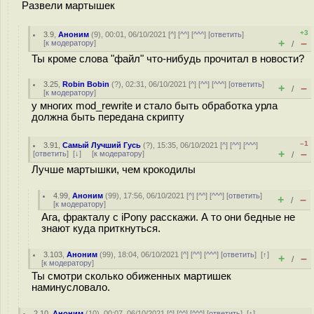
Развели мартышек
+3
3.9
,
Аноним
(
9
), 00:01, 06/10/2021 [
^
] [
^^
] [
^^^
] [
ответить
]
+
–
[
к модератору
]
/
Ты кроме слова "файл" что-нибудь прочитал в новости?
3.25
,
Robin Bobin
(
?
), 02:31, 06/10/2021 [
^
] [
^^
] [
^^^
] [
ответить
]
+
–
/
[
к модератору
]
у многих mod_rewrite и стало быть обработка урла
должна быть передана скрипту
–1
3.91
,
Самый Лучший Гусь
(
?
), 15:35, 06/10/2021 [
^
] [
^^
] [
^^^
]
+
–
[
ответить
]
[
↓
] [
к модератору
]
/
Лучше мартышки, чем крокодилы
4.99
,
Аноним
(
99
), 17:56, 06/10/2021 [
^
] [
^^
] [
^^^
] [
ответить
]
+
–
/
[
к модератору
]
Ага, фракталу с iPony расскажи. А то они бедные не
знают куда приткнуться.
3.103
,
Аноним
(
99
), 18:04, 06/10/2021 [
^
] [
^^
] [
^^^
] [
ответить
]
[
↑
]
+
–
/
[
к модератору
]
Ты смотри сколько обиженных мартишек
наминусловало.
2.10
,
Аноним
(
10
), 00:07, 06/10/2021 [
^
] [
^^
] [
^^^
] [
ответить
]
[
↑
]