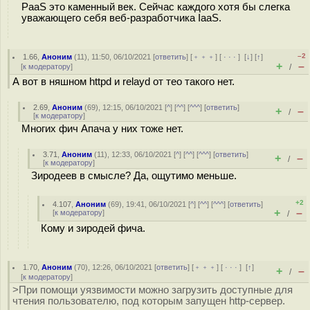
PaaS это каменный век. Сейчас каждого хотя бы слегка
уважающего себя веб-разработчика IaaS.
–2
1.66
,
Аноним
(
11
), 11:50, 06/10/2021 [
ответить
] [
﹢﹢﹢
] [
· · ·
]
[
↓
] [
↑
]
+
–
[
к модератору
]
/
А вот в няшном httpd и relayd от тео такого нет.
2.69
,
Аноним
(
69
), 12:15, 06/10/2021 [
^
] [
^^
] [
^^^
] [
ответить
]
+
–
/
[
к модератору
]
Многих фич Апача у них тоже нет.
3.71
,
Аноним
(
11
), 12:33, 06/10/2021 [
^
] [
^^
] [
^^^
] [
ответить
]
+
–
/
[
к модератору
]
Зиродеев в смысле? Да, ощутимо меньше.
+2
4.107
,
Аноним
(
69
), 19:41, 06/10/2021 [
^
] [
^^
] [
^^^
] [
ответить
]
+
–
[
к модератору
]
/
Кому и зиродей фича.
1.70
,
Аноним
(
70
), 12:26, 06/10/2021 [
ответить
] [
﹢﹢﹢
] [
· · ·
]
[
↑
]
+
–
/
[
к модератору
]
>При помощи уязвимости можно загрузить доступные для
чтения пользователю, под которым запущен http-сервер.