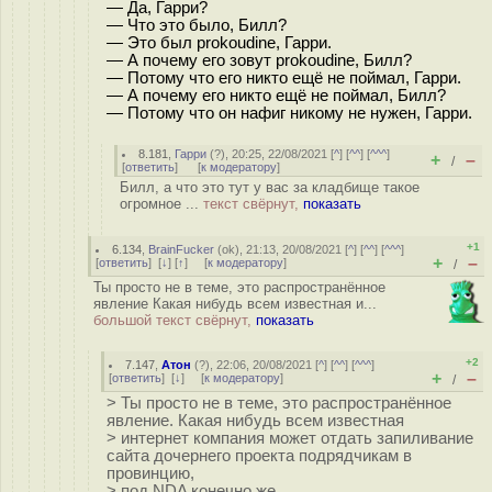
— Да, Гарри?
— Что это было, Билл?
— Это был prokoudine, Гарри.
— А почему его зовут prokoudine, Билл?
— Потому что его никто ещё не поймал, Гарри.
— А почему его никто ещё не поймал, Билл?
— Потому что он нафиг никому не нужен, Гарри.
8.181
,
Гарри
(
?
), 20:25, 22/08/2021 [
^
] [
^^
] [
^^^
]
+
–
/
[
ответить
]
[
к модератору
]
Билл, а что это тут у вас за кладбище такое
огромное ...
текст свёрнут,
показать
+1
6.134
,
BrainFucker
(
ok
), 21:13, 20/08/2021 [
^
] [
^^
] [
^^^
]
+
–
[
ответить
]
[
↓
] [
↑
] [
к модератору
]
/
Ты просто не в теме, это распространённое
явление Какая нибудь всем известная и...
большой текст свёрнут,
показать
+2
7.147
,
Атон
(
?
), 22:06, 20/08/2021 [
^
] [
^^
] [
^^^
]
+
–
[
ответить
]
[
↓
] [
к модератору
]
/
> Ты просто не в теме, это распространённое
явление. Какая нибудь всем известная
> интернет компания может отдать запиливание
сайта дочернего проекта подрядчикам в
провинцию,
> под NDA конечно же,