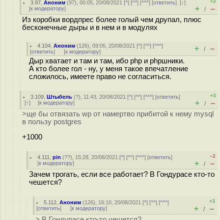
+2
3.97
,
Аноним
(
97
), 00:05, 20/08/2021 [
^
] [
^^
] [
^^^
] [
ответить
]
[
↓
]
+
–
[
к модератору
]
/
Из коробки вордпрес более голый чем друпал, плюс
бесконечные дыры и в нем и в модулях
4.104
,
Аноним
(
126
), 09:05, 20/08/2021 [
^
] [
^^
] [
^^^
]
+
–
/
[
ответить
]
[
к модератору
]
Дыр хватает и там и там, ибо php и phpшники.
А кто более гол - ну, у меня такое впечатление
сложилось, имеете право не согласиться.
+3
3.109
,
Штыбель
(
?
), 11:43, 20/08/2021 [
^
] [
^^
] [
^^^
] [
ответить
]
+
–
[
↑
] [
к модератору
]
/
>ще бы отвязать wp от намертво прибитой к нему mysql
в пользу postgres
+1000
–2
4.111
,
pin
(
??
), 15:28, 20/08/2021 [
^
] [
^^
] [
^^^
] [
ответить
]
+
–
[
к модератору
]
/
Зачем трогать, если все работает? В Гондурасе кто-то
чешется?
+3
5.112
,
Аноним
(
126
), 16:10, 20/08/2021 [
^
] [
^^
] [
^^^
]
+
–
[
ответить
]
[
к модератору
]
/
> В Гондурасе кто-то чешется?