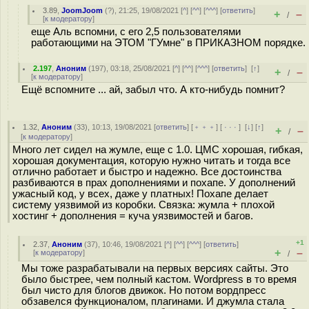
3.89
,
JoomJoom
(
?
), 21:25, 19/08/2021 [
^
] [
^^
] [
^^^
] [
ответить
]
+
–
/
[
к модератору
]
еще Аль вспомни, с его 2,5 пользователями
работающими на ЭТОМ "ГУмне" в ПРИКАЗНОМ порядке.
2.197
,
Аноним
(
197
), 03:18, 25/08/2021 [
^
] [
^^
] [
^^^
] [
ответить
]
[
↑
]
+
–
/
[
к модератору
]
Ещё вспомните ... ай, забыл что. А кто-нибудь помнит?
1.32
,
Аноним
(
33
), 10:13, 19/08/2021 [
ответить
] [
﹢﹢﹢
] [
· · ·
]
[
↓
] [
↑
]
+
–
/
[
к модератору
]
Много лет сидел на жумле, еще с 1.0. ЦМС хорошая, гибкая,
хорошая документация, которую нужно читать и тогда все
отлично работает и быстро и надежно. Все достоинства
разбиваются в прах дополнениями и похапе. У дополнений
ужасный код, у всех, даже у платных! Похапе делает
систему уязвимой из коробки. Связка: жумла + плохой
хостинг + дополнения = куча уязвимостей и багов.
+1
2.37
,
Аноним
(
37
), 10:46, 19/08/2021 [
^
] [
^^
] [
^^^
] [
ответить
]
+
–
[
к модератору
]
/
Мы тоже разрабатывали на первых версиях сайты. Это
было быстрее, чем полный кастом. Wordpress в то время
был чисто для блогов движок. Но потом вордпресс
обзавелся функционалом, плагинами. И джумла стала