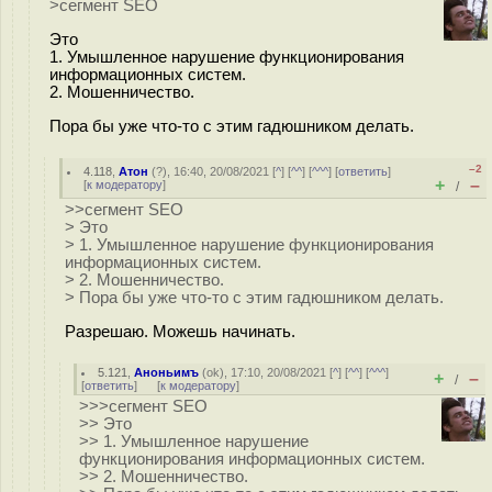
>сегмент SEO
Это
1. Умышленное нарушение функционирования
информационных систем.
2. Мошенничество.
Пора бы уже что-то с этим гадюшником делать.
–2
4.118
,
Атон
(
?
), 16:40, 20/08/2021 [
^
] [
^^
] [
^^^
] [
ответить
]
+
–
[
к модератору
]
/
>>сегмент SEO
> Это
> 1. Умышленное нарушение функционирования
информационных систем.
> 2. Мошенничество.
> Пора бы уже что-то с этим гадюшником делать.
Разрешаю. Можешь начинать.
5.121
,
Аноньимъ
(
ok
), 17:10, 20/08/2021 [
^
] [
^^
] [
^^^
]
+
–
/
[
ответить
]
[
к модератору
]
>>>сегмент SEO
>> Это
>> 1. Умышленное нарушение
функционирования информационных систем.
>> 2. Мошенничество.