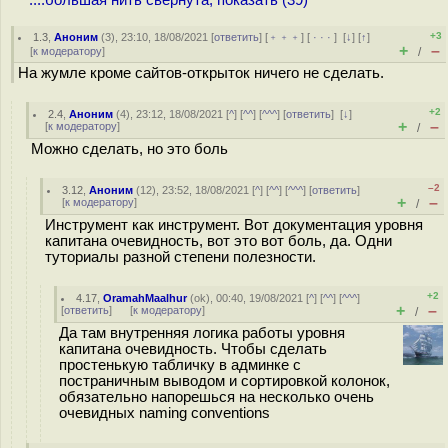
....большая нить свёрнута, показать (39)
+3
1.3
,
Аноним
(
3
), 23:10, 18/08/2021 [
ответить
] [
﹢﹢﹢
] [
· · ·
]
[
↓
] [
↑
]
+
–
[
к модератору
]
/
На жумле кроме сайтов-открыток ничего не сделать.
+2
2.4
,
Аноним
(
4
), 23:12, 18/08/2021 [
^
] [
^^
] [
^^^
] [
ответить
]
[
↓
]
+
–
[
к модератору
]
/
Можно сделать, но это боль
–2
3.12
,
Аноним
(
12
), 23:52, 18/08/2021 [
^
] [
^^
] [
^^^
] [
ответить
]
+
–
[
к модератору
]
/
Инструмент как инструмент. Вот документация уровня
капитана очевидность, вот это вот боль, да. Одни
туториалы разной степени полезности.
+2
4.17
,
OramahMaalhur
(
ok
), 00:40, 19/08/2021 [
^
] [
^^
] [
^^^
]
+
–
[
ответить
]
[
к модератору
]
/
Да там внутренняя логика работы уровня
капитана очевидность. Чтобы сделать
простенькую табличку в админке с
постраничным выводом и сортировкой колонок,
обязательно напорешься на несколько очень
очевидных naming conventions