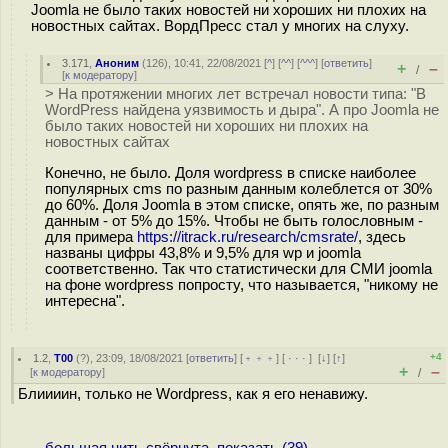
Joomla не было таких новостей ни хороших ни плохих на
новостных сайтах. ВордПресс стал у многих на слуху.
3.171
,
Аноним
(
126
), 10:41, 22/08/2021 [
^
] [
^^
] [
^^^
] [
ответить
]
+
–
/
[
к модератору
]
> На протяжении многих лет встречал новости типа: "В
WordPress найдена уязвимость и дыра". А про Joomla не
было таких новостей ни хороших ни плохих на
новостных сайтах
Конечно, не было. Доля wordpress в списке наиболее
популярных cms по разным данным колеблется от 30%
до 60%. Доля Joomla в этом списке, опять же, по разным
данным - от 5% до 15%. Чтобы не быть голословным -
для примера
https://itrack.ru/research/cmsrate/
, здесь
названы цифры 43,8% и 9,5% для wp и joomla
соответственно. Так что статистически для СМИ joomla
на фоне wordpress попросту, что называется, "никому не
интересна".
+4
1.2
,
T00
(
?
), 23:09, 18/08/2021 [
ответить
] [
﹢﹢﹢
] [
· · ·
]
[
↓
] [
↑
]
+
–
[
к модератору
]
/
Блиииин, только не Wordpress, как я его ненавижу.