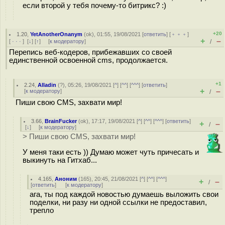
если второй у тебя почему-то битрикс? :)
+20
1.20
,
YetAnotherOnanym
(
ok
), 01:55, 19/08/2021 [
ответить
] [
﹢﹢﹢
]
+
–
[
· · ·
]
[
↓
] [
↑
] [
к модератору
]
/
Перепись веб-кодеров, прибежавших со своей
единственной освоенной cms, продолжается.
+1
2.24
,
Alladin
(
?
), 05:26, 19/08/2021 [
^
] [
^^
] [
^^^
] [
ответить
]
+
–
[
к модератору
]
/
Пиши свою CMS, захвати мир!
3.66
,
BrainFucker
(
ok
), 17:17, 19/08/2021 [
^
] [
^^
] [
^^^
] [
ответить
]
+
–
/
[
↓
] [
к модератору
]
> Пиши свою CMS, захвати мир!
У меня таки есть )) Думаю может чуть причесать и
выкинуть на Гитхаб...
4.165
,
Аноним
(
165
), 20:45, 21/08/2021 [
^
] [
^^
] [
^^^
]
+
–
/
[
ответить
]
[
к модератору
]
ага, ты под каждой новостью думаешь выложить свои
поделки, ни разу ни одной ссылки не предоставил,
трепло