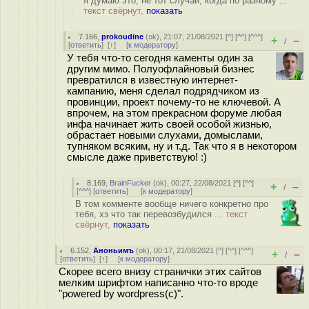
я думаю это, не тот случай, когда по разному ...
текст свёрнут,
показать
7.166
,
prokoudine
(
ok
), 21:07, 21/08/2021 [
^
] [
^^
] [
^^^
]
+
–
/
[
ответить
]
[
↑
] [
к модератору
]
У тебя что-то сегодня каменты один за
другим мимо. Полуофлайновый бизнес
превратился в известную интернет-
кампанию, меня сделал подрядчиком из
провинции, проект почему-то не ключевой. А
впрочем, на этом прекрасном форуме любая
инфа начинает жить своей особой жизнью,
обрастает новыми слухами, домыслами,
тупняком всяким, ну и т.д. Так что я в некотором
смысле даже приветствую! :)
8.169
,
BrainFucker
(
ok
), 00:27, 22/08/2021 [
^
] [
^^
]
+
–
/
[
^^^
] [
ответить
]
[
к модератору
]
В том комменте вообще ничего конкретно про
тебя, хз что так перевозбудился ...
текст
свёрнут,
показать
6.152
,
Аноньимъ
(
ok
), 00:17, 21/08/2021 [
^
] [
^^
] [
^^^
]
+
–
/
[
ответить
]
[
↑
] [
к модератору
]
Скорее всего внизу странички этих сайтов
мелким шрифтом написанно что-то вроде
"powered by wordpress(c)".