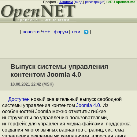
Профиль:
Аноним
(
вход
|
регистрация
)
неRU
opennet.me
[
новости
/
+++
|
форум
|
теги
|
]
Выпуск системы управления
контентом Joomla 4.0
18.08.2021 22:42 (MSK)
Доступен
новый значительный выпуск свободной
системы управления контентом
Joomla 4.0
. Из
особенностей Joomla можно отметить: гибкие
инструменты по управлению пользователями,
интерфейс для управления медиа-файлами, поддержка
создания многоязычных вариантов страниц, система
управления рекламными кампаниями, адресная книга