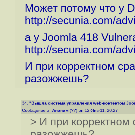
Может потому что у Dr
http://secunia.com/adv
а у Joomla 418 Vulnera
http://secunia.com/ad
И при корректном ср
разожжешь?
34.
"Вышла система управления web-контентом Joom
Сообщение от
Аноним
(??) on 12-Янв-11, 20:27
> И при корректном 
разожжешь?