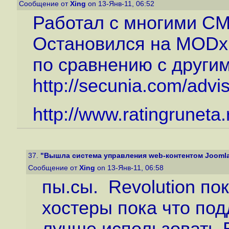
Сообщение от
Xing
on 13-Янв-11, 06:52
Работал с многими CM
Остановился на MODx
по сравнению с другими
http://secunia.com/adv
http://www.ratingruneta
37.
"Вышла система управления web-контентом Joomla 
Сообщение от
Xing
on 13-Янв-11, 06:58
пы.сы. Revolution по
хостеры пока что по