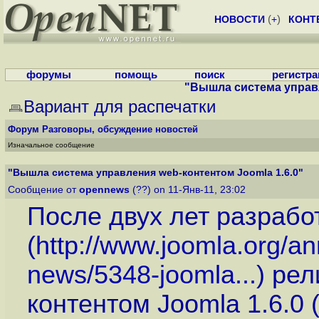
НОВОСТИ
(
+
)
КОНТ
форумы
помощь
поиск
регистр
"Вышла система управл
Вариант для распечатки
Форум
Разговоры, обсуждение новостей
Изначальное сообщение
"Вышла система управления web-контентом Joomla 1.6.0"
Сообщение от
opennews
(??) on 11-Янв-11, 23:02
После двух лет разрабо
(
http://www.joomla.org/a
news/5348-joomla...
) ре
контентом Joomla 1.6.0 