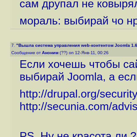
сам друпал не ковырял
мораль: выбирай чо н
7.
"Вышла система управления web-контентом Joomla 1.6
Сообщение от
Аноним
(??) on 12-Янв-11, 00:26
Если хочешь чтобы сай
выбирай Joomla, а если 
http://drupal.org/securit
http://secunia.com/adv
PS. Ну не красота ли ?