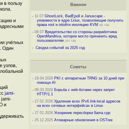
и в пользу
Важное
кола.
-
11.07
GhostLock, BadEpoll и Januscape -
сацию и
уязвимости в ядре Linux, позволяющие получить
права root и обойти изоляцию KVM
(82 +34)
с адресными
-
08.07
Вредительство со стороны разработчика
OpenMandriva, которое могло причинить вред
пользователям
(107 +34)
ии учётных
-
Сводка событий за 2025 год
). Один
ных
е узлов,
Советы
глобальной
-
19.04.2026
PKI с аппаратным TRNG за 10 дней при
помощи AI
ющий
-
09.03.2026
Борьба с web-ботами через запрет
сс
jami-
HTTP/1.1
 jami-
-
27.02.2026
Удаление всех IPv6 link-local адресов
О и
на всех сетевых интерфейсах в Linux
-
27.01.2026
Ускорение пересборки llama.cpp
оддерживать
-
25.12.2025
Атомарные обновления в OSTree