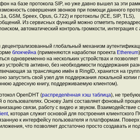
он на базе протокола SIP, но уже давно вышел за эти рамк
возможность совершения звонков при помощи данного прото
, GSM, Speex, Opus, G.722) и протоколы (ICE, SIP, TLS),
ообщений. Из сервисных функций можно отметить переадре
поиском, автоматический контроль громкости, интеграция 
я децентрализованный глобальный механизм аутентификац
форме
блокчейна
(применяются наработки проекта
Ethereum
ться одновременно на нескольких устройствах и позволяет
 из устройств активно, без необходимости поддержания раз
вечающая за трансляцию имён в RingID, хранится на групп
но запустить свой узел для поддержания локальной копии 
еннюю адресную книгу, поддерживаемую клиентом).
ротокол OpenDHT (
распределённая хэш таблица
), не требу
 о пользователях. Основу Jami составляет фоновый проце
анизацию связи, работу с видео и звуком. Взаимодействие с
ient
, которая служит основой для построения клиентского П
язанную к интерфейсу пользователя и платформам. Поверх
иложения, что позволяет достаточно просто создавать и п