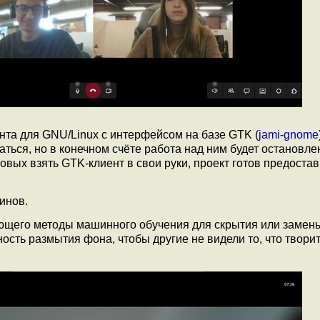
нта для GNU/Linux с интерфейсом на базе GTK (
jami-gnome
ься, но в конечном счёте работа над ним будет остановле
товых взять GTK-клиент в свои руки, проект готов предостав
инов.
ующего методы машинного обучения для скрытия или замен
сть размытия фона, чтобы другие не видели то, что творит