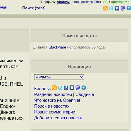
Профиль:
Аноним
(
вход
|
регистрация
)
неRU
opennet.me
РУМ
Поиск
(
теги
)
Памятные даты
17 июля
Slackware
исполнилось 33 года
вым именем
вать как
Навигация
U и
SUSE, RHEL
Каналы:
Разделы новостей
|
Сводные
к внешним
Что нового на OpenNet
End-to-
Поиск в новостях
щённого
Новые комментарии
мениваться
Добавить свою новость