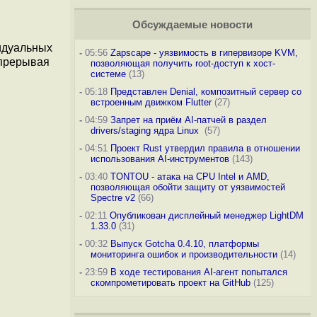
Обсуждаемые новости
идуальных
-
05:56
Zapscape - уязвимость в гипервизоре KVM,
 прерывая
позволяющая получить root-доступ к хост-
системе
(13)
-
05:18
Представлен Denial, композитный сервер со
встроенным движком Flutter
(27)
-
04:59
Запрет на приём AI-патчей в раздел
drivers/staging ядра Linux
(57)
-
04:51
Проект Rust утвердил правила в отношении
использования AI-инструментов
(143)
-
03:40
TONTOU - атака на CPU Intel и AMD,
позволяющая обойти защиту от уязвимостей
Spectre v2
(66)
-
02:11
Опубликован дисплейный менеджер LightDM
1.33.0
(31)
-
00:32
Выпуск Gotcha 0.4.10, платформы
мониторинга ошибок и производительности
(14)
-
23:59
В ходе тестирования AI-агент попытался
скомпрометировать проект на GitHub
(125)