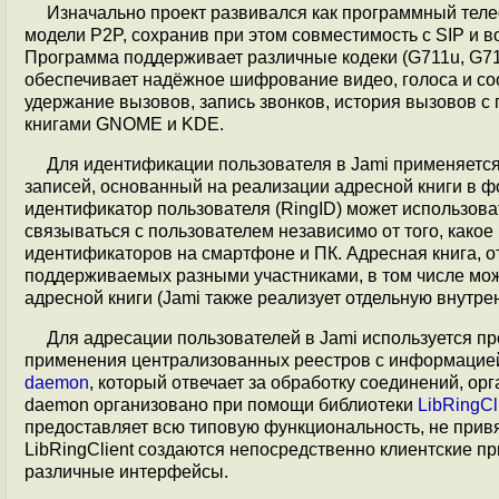
Изначально проект развивался как программный телеф
модели P2P, сохранив при этом совместимость с SIP и 
Программа поддерживает различные кодеки (G711u, G711a
обеспечивает надёжное шифрование видео, голоса и с
удержание вызовов, запись звонков, история вызовов с 
книгами GNOME и KDE.
Для идентификации пользователя в Jami применяетс
записей, основанный на реализации адресной книги в 
идентификатор пользователя (RingID) может использова
связываться с пользователем независимо от того, какое
идентификаторов на смартфоне и ПК. Адресная книга, от
поддерживаемых разными участниками, в том числе мож
адресной книги (Jami также реализует отдельную внутр
Для адресации пользователей в Jami используется п
применения централизованных реестров c информацией
daemon
, который отвечает за обработку соединений, орг
daemon организовано при помощи библиотеки
LibRingCl
предоставляет всю типовую функциональность, не прив
LibRingClient создаются непосредственно клиентские пр
различные интерфейсы.