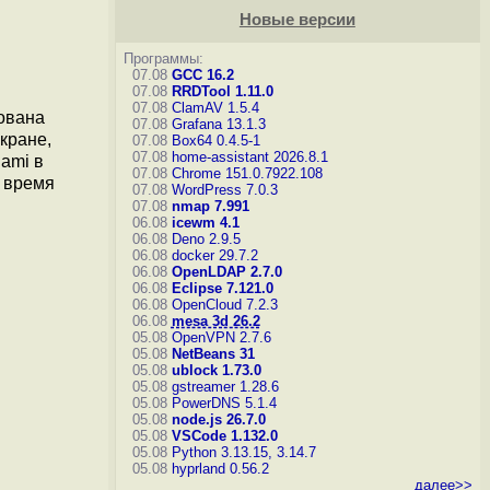
Новые версии
Программы:
07.08
GCC 16.2
07.08
RRDTool 1.11.0
07.08
ClamAV 1.5.4
ована
07.08
Grafana 13.1.3
кране,
07.08
Box64 0.4.5-1
07.08
home-assistant 2026.8.1
ami в
07.08
Chrome 151.0.7922.108
 время
07.08
WordPress 7.0.3
07.08
nmap 7.991
06.08
icewm 4.1
06.08
Deno 2.9.5
06.08
docker 29.7.2
06.08
OpenLDAP 2.7.0
06.08
Eclipse 7.121.0
06.08
OpenCloud 7.2.3
06.08
mesa 3d 26.2
05.08
OpenVPN 2.7.6
05.08
NetBeans 31
05.08
ublock 1.73.0
05.08
gstreamer 1.28.6
05.08
PowerDNS 5.1.4
05.08
node.js 26.7.0
05.08
VSCode 1.132.0
05.08
Python 3.13.15, 3.14.7
05.08
hyprland 0.56.2
далее>>