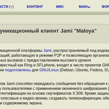
ОСТИ
(
+
)
КОНТЕНТ
WIKI
MAN'ы
ФО
уникационный клиент Jami "Maloya"
никационной платформы
Jami
, распространяемый под кодо
икаций, работающую в режиме P2P и позволяющую организо
ных вызовов c предоставлением высокого уровня
звестный как Ring и SFLphone, входит в число проектов GN
рки
подготовлены
для
GNU/Linux
(Debian, Ubuntu, Fedora, 
тов Jami способен передавать сообщения без обращения 
 пользователями с применением оконечного шифрования (
 аутентификации на основе сертификатов X.509. Кроме защи
олосовые и видео-звонки, создавать телеконференции, об
и содержимому экрана.