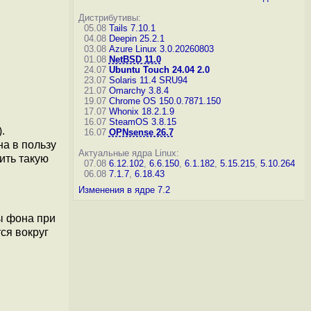
Дистрибутивы:
05.08
Tails 7.10.1
04.08
Deepin 25.2.1
03.08
Azure Linux 3.0.20260803
01.08
NetBSD 11.0
24.07
Ubuntu Touch 24.04 2.0
23.07
Solaris 11.4 SRU94
21.07
Omarchy 3.8.4
19.07
Chrome OS 150.0.7871.150
17.07
Whonix 18.2.1.9
16.07
SteamOS 3.8.15
).
16.07
OPNsense 26.7
на в пользу
Актуальные ядра Linux:
ить такую
07.08
6.12.102
,
6.6.150
,
6.1.182
,
5.15.215
,
5.10.264
06.08
7.1.7
,
6.18.43
Изменения в ядре 7.2
ы фона при
ся вокруг