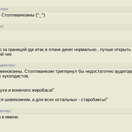
атору
]
 Столлманкоины (^_^)
ру
]
]
за границей где итак в плане денег нормально , лучше открыть gr
ый чих
одератору
]
овенокоины. Столлманкоин триггернул бы недостаточно аудито
 куколдистов.
рухи и вонючего жиробаса!"
я шовекоином, а для всех остальных - старобаксы!"
ратору
]
 в имени.