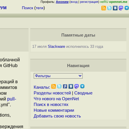
Профиль:
Аноним
(
вход
|
регистрация
)
неRU
opennet.me
РУМ
Поиск
(
теги
)
Памятные даты
17 июля
Slackware
исполнилось 33 года
 облачной
я GitHub
Навигация
ераций в
коммитов
Каналы:
ром
Разделы новостей
|
Сводные
рий
pull-
Что нового на OpenNet
yml".
Поиск в новостях
Новые комментарии
ions,
Добавить свою новость
дтверждения