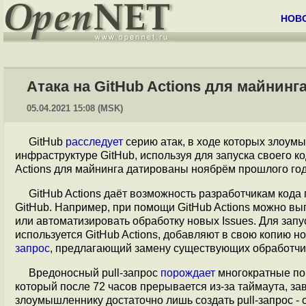
НОВ
Атака на GitHub Actions для майнин
05.04.2021 15:08 (MSK)
GitHub
расследует
серию атак, в ходе которых злоум
инфраструктуре GitHub, используя для запуска своего 
Actions для майнинга датированы ноябрём прошлого год
GitHub Actions даёт возможность разработчикам кода
GitHub. Например, при помощи GitHub Actions можно в
или автоматизировать обработку новых Issues. Для зап
используется GitHub Actions, добавляют в свою копию но
запрос
, предлагающий замену существующих обработчиков
Вредоносный pull-запрос
порождает
многократные поп
который после 72 часов прерывается из-за таймаута, за
злоумышленнику достаточно лишь создать pull-запрос - 