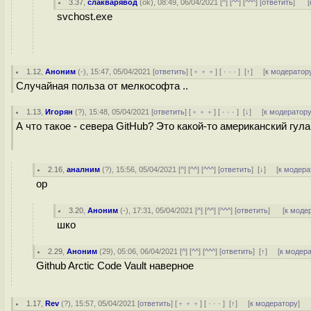
3.37
,
слакварявод
(
ok
), 08:49, 06/04/2021 [
^
] [
^^
] [
^^^
] [
ответить
]
[
svchost.exe
1.12
,
Аноним
(
-
), 15:47, 05/04/2021 [
ответить
] [
﹢﹢﹢
] [
· · ·
]
[
↑
] [
к модератор
Случайная польза от мелкософта ..
1.13
,
Игорян
(
?
), 15:48, 05/04/2021 [
ответить
] [
﹢﹢﹢
] [
· · ·
]
[
↓
] [
к модератор
А что такое - севера GitHub? Это какой-то американский гула
2.16
,
аналним
(
?
), 15:56, 05/04/2021 [
^
] [
^^
] [
^^^
] [
ответить
]
[
↓
] [
к модера
ор
3.20
,
Аноним
(
-
), 17:31, 05/04/2021 [
^
] [
^^
] [
^^^
] [
ответить
]
[
к моде
шко
2.29
,
Аноним
(
29
), 05:06, 06/04/2021 [
^
] [
^^
] [
^^^
] [
ответить
]
[
↑
] [
к модер
Github Arctic Code Vault наверное
1.17
,
Rev
(
?
), 15:57, 05/04/2021 [
ответить
] [
﹢﹢﹢
] [
· · ·
]
[
↑
] [
к модератору
]