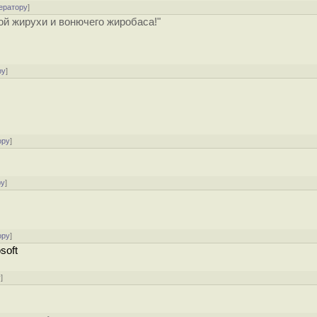
ератору
]
ной жирухи и вонючего жиробаса!"
ру
]
ору
]
ру
]
ору
]
soft
у
]