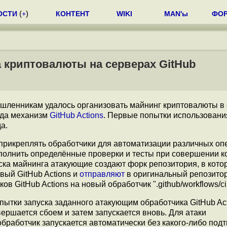
ОСТИ
(
+
)
КОНТЕНТ
WIKI
MAN'ы
ФО
га криптовалюты на серверах GitHub
ышленникам удалось организовать майнинг криптовалюты в
кода механизм
GitHub Actions
. Первые попытки использовани
а.
 прикреплять обработчики для автоматизации различных оп
ыполнить определённые проверки и тесты при совершении 
уска майнинга атакующие создают форк репозитория, в кото
вый GitHub Actions и
отправляют
в оригинальный репозито
 GitHub Actions на новый обработчик ".github/workflows/ci.
ытки запуска заданного атакующим обработчика GitHub Act
вершается сбоем и затем запускается вновь. Для атаки
обработчик запускается автоматически без какого-либо по