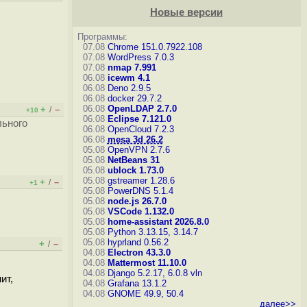
Новые версии
Программы:
07.08
Chrome 151.0.7922.108
07.08
WordPress 7.0.3
07.08
nmap 7.991
06.08
icewm 4.1
06.08
Deno 2.9.5
06.08
docker 29.7.2
06.08
OpenLDAP 2.7.0
+
–
/
+10
06.08
Eclipse 7.121.0
льного
06.08
OpenCloud 7.2.3
06.08
mesa 3d 26.2
05.08
OpenVPN 2.7.6
05.08
NetBeans 31
05.08
ublock 1.73.0
05.08
gstreamer 1.28.6
+
–
/
+1
05.08
PowerDNS 5.1.4
05.08
node.js 26.7.0
05.08
VSCode 1.132.0
05.08
home-assistant 2026.8.0
05.08
Python 3.13.15, 3.14.7
05.08
hyprland 0.56.2
+
–
/
04.08
Electron 43.3.0
04.08
Mattermost 11.10.0
04.08
Django 5.2.17, 6.0.8
vln
ит,
04.08
Grafana 13.1.2
04.08
GNOME 49.9, 50.4
далее>>