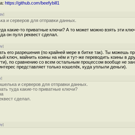
ра:
https://github.com/beefybill1
ру
]
ка и серверов для отправки данных.
уда какие-то приватные ключи? А то может можно взять эти клю
уда он пулл реквест сделал.
ру
]
ть его разрешения (по крайней мере в битке так). Ты можешь п
ый ключ, майнить коины на нём и тут-же переводить коины в др
ути), по сравнению со всем остальным процессом вообще не за
(интерес представляет только кошелёк, куда уплыли деньги).
у
]
ошелька и серверов для отправки данных.
вать туда какие-то приватные ключи?
ра
еквест сделал.
ру
]