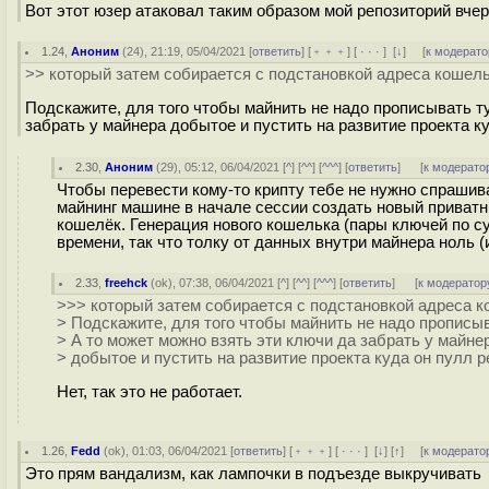
Вот этот юзер атаковал таким образом мой репозиторий вче
1.24
,
Аноним
(
24
), 21:19, 05/04/2021 [
ответить
] [
﹢﹢﹢
] [
· · ·
]
[
↓
] [
к модерато
>> который затем собирается с подстановкой адреса кошель
Подскажите, для того чтобы майнить не надо прописывать т
забрать у майнера добытое и пустить на развитие проекта к
2.30
,
Аноним
(
29
), 05:12, 06/04/2021 [
^
] [
^^
] [
^^^
] [
ответить
]
[
к модерато
Чтобы перевести кому-то крипту тебе не нужно спрашива
майнинг машине в начале сессии создать новый приватн
кошелёк. Генерация нового кошелька (пары ключей по с
времени, так что толку от данных внутри майнера ноль 
2.33
,
freehck
(
ok
), 07:38, 06/04/2021 [
^
] [
^^
] [
^^^
] [
ответить
]
[
к модератор
>>> который затем собирается с подстановкой адреса к
> Подскажите, для того чтобы майнить не надо прописы
> А то может можно взять эти ключи да забрать у майне
> добытое и пустить на развитие проекта куда он пулл р
Нет, так это не работает.
1.26
,
Fedd
(
ok
), 01:03, 06/04/2021 [
ответить
] [
﹢﹢﹢
] [
· · ·
]
[
↓
] [
↑
] [
к модерато
Это прям вандализм, как лампочки в подъезде выкручивать