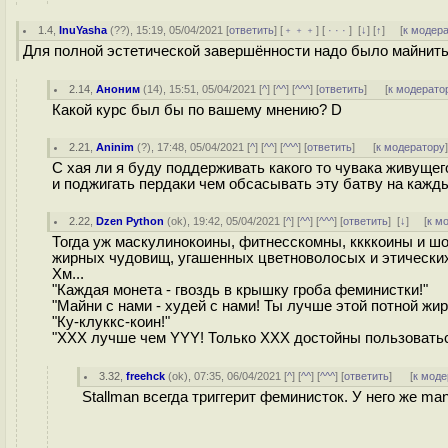
1.4
,
InuYasha
(
??
), 15:19, 05/04/2021 [
ответить
] [
﹢﹢﹢
] [
· · ·
]
[
↓
] [
↑
] [
к модер
Для полной эстетической завершённости надо было майнить
2.14
,
Аноним
(
14
), 15:51, 05/04/2021 [
^
] [
^^
] [
^^^
] [
ответить
]
[
к модерато
Какой курс был бы по вашему мнению? D
2.21
,
Aninim
(
?
), 17:48, 05/04/2021 [
^
] [
^^
] [
^^^
] [
ответить
]
[
к модератору
С хая ли я буду поддерживать какого то чувака живущего 
и поджигать пердаки чем обсасывать эту батву на кажд
2.22
,
Dzen Python
(
ok
), 19:42, 05/04/2021 [
^
] [
^^
] [
^^^
] [
ответить
]
[
↓
] [
к м
Тогда уж маскулинокоины, фитнесскомны, ккккоины и ш
жирных чудовищ, угашенных цветноволосых и этических
Хм...
"Каждая монета - гвоздь в крышку гроба феминистки!"
"Майни с нами - худей с нами! Ты лучше этой потной жи
"Ку-клуккс-коин!"
"ХХХ лучше чем YYY! Только ХХХ достойны пользоватьс
3.32
,
freehck
(
ok
), 07:35, 06/04/2021 [
^
] [
^^
] [
^^^
] [
ответить
]
[
к моде
Stallman всегда триггерит феминисток. У него же man