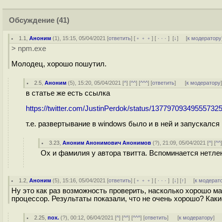
Обсуждение
(41)
1.1
,
Аноним
(
1
), 15:15, 05/04/2021 [
ответить
] [
﹢﹢﹢
] [
· · ·
]
[
↓
] [
к модератору
> npm.exe
Молодец, хорошо пошутил.
2.5
,
Аноним
(
5
), 15:20, 05/04/2021 [
^
] [
^^
] [
^^^
] [
ответить
]
[
к модератору
в статье же есть ссылка
https://twitter.com/JustinPerdok/status/13779709349555732
т.е. развертывание в windows было и в ней и запускался
3.23
,
Аноним Анонимович Анонимов
(
?
), 21:09, 05/04/2021 [
^
] [
^^
Ох и фамилия у автора твитта. Вспоминается нетле
1.2
,
Аноним
(
5
), 15:16, 05/04/2021 [
ответить
] [
﹢﹢﹢
] [
· · ·
]
[
↓
] [
↑
] [
к модерат
Ну это как раз возможность проверить, насколько хорошо ма
процессор. Результаты показали, что не очень хорошо? Как
2.25
,
пох.
(
?
), 00:12, 06/04/2021 [
^
] [
^^
] [
^^^
] [
ответить
]
[
к модератору
]