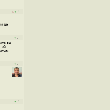
+
–
/
–1
чи да
+
–
/
рямо на
угой
нимает
+
–
/
+
–
/