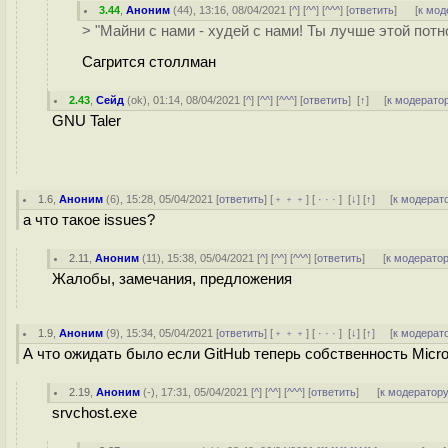
3.44
,
Аноним
(
44
), 13:16, 08/04/2021 [
^
] [
^^
] [
^^^
] [
ответить
]
[
к мод
> "Майни с нами - худей с нами! Ты лучше этой пот
Сагрится столлман
2.43
,
Сейд
(
ok
), 01:14, 08/04/2021 [
^
] [
^^
] [
^^^
] [
ответить
]
[
↑
] [
к модерато
GNU Taler
1.6
,
Аноним
(
6
), 15:28, 05/04/2021 [
ответить
] [
﹢﹢﹢
] [
· · ·
]
[
↓
] [
↑
] [
к модерат
а что такое issues?
2.11
,
Аноним
(
11
), 15:38, 05/04/2021 [
^
] [
^^
] [
^^^
] [
ответить
]
[
к модерато
Жалобы, замечания, предложения
1.9
,
Аноним
(
9
), 15:34, 05/04/2021 [
ответить
] [
﹢﹢﹢
] [
· · ·
]
[
↓
] [
↑
] [
к модерат
А что ожидать было если GitHub теперь собственность Micro
2.19
,
Аноним
(
-
), 17:31, 05/04/2021 [
^
] [
^^
] [
^^^
] [
ответить
]
[
к модератор
srvchost.exe