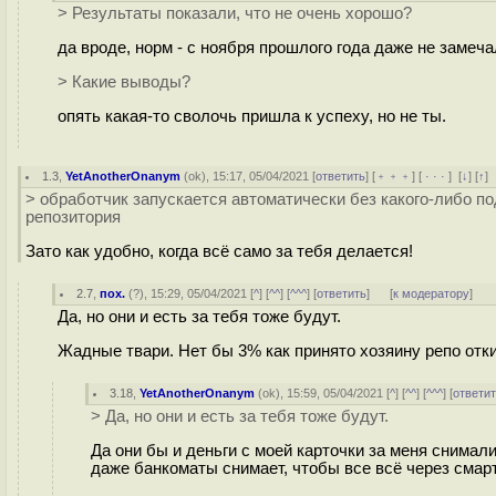
> Результаты показали, что не очень хорошо?
да вроде, норм - с ноября прошлого года даже не замеча
> Какие выводы?
опять какая-то сволочь пришла к успеху, но не ты.
1.3
,
YetAnotherOnanym
(
ok
), 15:17, 05/04/2021 [
ответить
] [
﹢﹢﹢
] [
· · ·
]
[
↓
] [
↑
]
> обработчик запускается автоматически без какого-либо 
репозитория
Зато как удобно, когда всё само за тебя делается!
2.7
,
пох.
(
?
), 15:29, 05/04/2021 [
^
] [
^^
] [
^^^
] [
ответить
]
[
к модератору
]
Да, но они и есть за тебя тоже будут.
Жадные твари. Нет бы 3% как принято хозяину репо отки
3.18
,
YetAnotherOnanym
(
ok
), 15:59, 05/04/2021 [
^
] [
^^
] [
^^^
] [
ответи
> Да, но они и есть за тебя тоже будут.
Да они бы и деньги с моей карточки за меня снимали
даже банкоматы снимает, чтобы все всё через смар