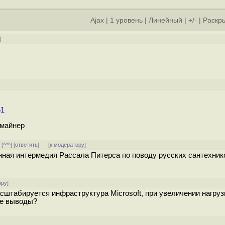
Ajax
|
1 уровень
|
Линейный
|
+/-
|
Раскры
]
]
51
 майнер
] [
^^^
] [
ответить
]
[
к модератору
]
нная интермедия Рассала Питерса по поводу русских сантехник
ору
]
сштабируется инфраструктура Microsoft, при увеличении нагруз
ие выводы?