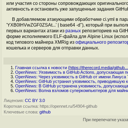
или участия со стороны сопровождающих оригинального
активность и остановить уже запущенные задания GitHub
В добавляемом атакующими обработчике ci.yml в пар
'YXB0IHVwZGF0ZSAt...' | base64 -d"), который при выпо
первых вариантах атаки из
разных
репозиториев на GitH
форме исполняемого ELF-файла для Alpine Linux (испол
код типового майнера XMRig из
официального репозито
кошелька и серверов для отправки данных.
Главная ссылка к новости (
https://therecord.media/github...
OpenNews: Уязвимость в GitHub Actions, допускающая 
OpenNews: Через уязвимость в GitHub от имени Линуса 
OpenNews: GitHub устранил уязвимость, приводившую к
OpenNews: В GitHub устранена уязвимость, допускающа
OpenNews: Волна взломов суперкомпьютеров для майн
Лицензия:
CC BY 3.0
Короткая ссылка: https://opennet.ru/54904-github
Ключевые слова:
github
При перепечатке указа