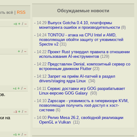
Обсуждаемые новости
ть всё
|
RSS
-
14:29
Выпуск Gotcha 0.4.10, платформы
+
–
/
+8
мониторинга ошибок и производительности
(8)
-
14:24
TONTOU - атака на CPU Intel и AMD,
позволяющая обойти защиту от уязвимостей
Spectre v2
(31)
+
–
/
-
14:22
Проект Rust утвердил правила в отношении
использования AI-инструментов
(129)
-
14:22
Представлен Denial, композитный сервер со
встроенным движком Flutter
(23)
-
14:12
Запрет на приём AI-патчей в раздел
drivers/staging ядра Linux
(34)
+
–
/
-
14:11
Сервис доставки игр GOG разрабатывает
+4
Linux-версию GOG Galaxy
(93)
ов.
-
14:10
Zapscape - уязвимость в гипервизоре KVM,
позволяющая получить root-доступ к хост-
системе
(6)
+
–
/
–3
ки на
-
14:00
Релиз Mesa 26.2, свободной реализации
OpenGL и Vulkan
(11)
+
–
/
+5