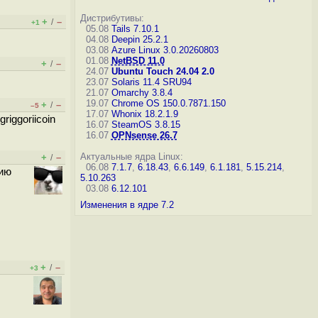
Дистрибутивы:
+
–
/
+1
05.08
Tails 7.10.1
04.08
Deepin 25.2.1
03.08
Azure Linux 3.0.20260803
01.08
NetBSD 11.0
+
–
/
24.07
Ubuntu Touch 24.04 2.0
23.07
Solaris 11.4 SRU94
21.07
Omarchy 3.8.4
19.07
Chrome OS 150.0.7871.150
+
–
/
–5
17.07
Whonix 18.2.1.9
iggoriicoin
16.07
SteamOS 3.8.15
16.07
OPNsense 26.7
Актуальные ядра Linux:
+
–
/
06.08
7.1.7
,
6.18.43
,
6.6.149
,
6.1.181
,
5.15.214
,
рию
5.10.263
03.08
6.12.101
Изменения в ядре 7.2
+
–
/
+3