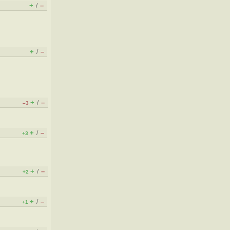
+
–
/
+
–
/
+
–
/
–3
+
–
/
+3
+
–
/
+2
+
–
/
+1