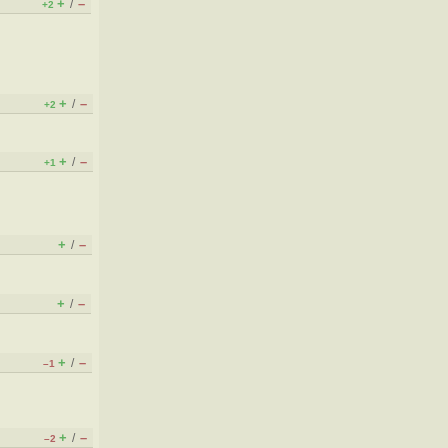
+
–
/
+2
+
–
/
+2
+
–
/
+1
+
–
/
+
–
/
+
–
/
–1
+
–
/
–2