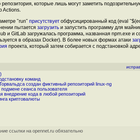
 репозитория, которые лишь могут заметить подозрительну
 Actions.
аметре "run"
присутствует
обфусицированный код (eval "$(e
лнении пытается
загрузить
и запустить программу для майнин
ub и GitLab загружалась программа, названная npm.exe и с
ьзуется в образах Docker). В более новых формах атаки
заг
рия
проекта, который затем собирается с подстановкой адр
испра
)
подстановку команд
Торвальдса создан фиктивный репозиторий linux-ng
 подмене сеанса пользователя
я внедрение кода в любой репозиторий
инга криптовалюты
ние ссылки на opennet.ru обязательно