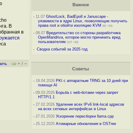
ю
Важное
-
11.07
GhostLock, BadEpoll и Januscape -
cho
уязвимости в ядре Linux, позволяющие получить
права root и обойти изоляцию KVM
га. В
(82 +34)
обранная в
-
08.07
Вредительство со стороны разработчика
OpenMandriva, которое могло причинить вред
ружается
пользователям
(107 +34)
еса
-
Сводка событий за 2025 год
+
–
вить
/
+22
Советы
-
19.04.2026
PKI с аппаратным TRNG за 10 дней при
помощи AI
-
09.03.2026
Борьба с web-ботами через запрет
HTTP/1.1
-
27.02.2026
Удаление всех IPv6 link-local адресов
на всех сетевых интерфейсах в Linux
-
27.01.2026
Ускорение пересборки llama.cpp
-
25.12.2025
Атомарные обновления в OSTree