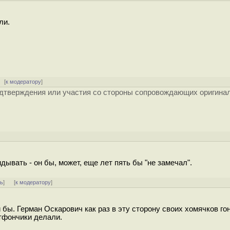
ли.
 [
к модератору
]
подтверждения или участия со стороны сопровождающих оригина
дывать - он бы, может, еще лет пять бы "не замечал".
ть
]
[
к модератору
]
 бы. Герман Оскарович как раз в эту сторону своих хомячков гон
тфончики делали.