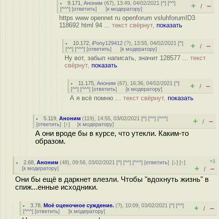
9.171
,
Аноним
(
67
), 13:49, 04/02/2021 [
^
] [
^^
]
+
–
/
[
^^^
] [
ответить
]
[
к модератору
]
https www opennet ru openforum vsluhforumID3
118692 html 94 ...
текст свёрнут,
показать
10.172
,
iPony129412
(
?
), 13:55, 04/02/2021 [
^
]
+
–
/
[
^^
] [
^^^
] [
ответить
]
[
к модератору
]
Ну вот, забыл написать, значит 128577 ...
текст
свёрнут,
показать
11.175
,
Аноним
(
67
), 16:36, 04/02/2021 [
^
]
+
–
/
[
^^
] [
^^^
] [
ответить
]
[
к модератору
]
А я всё помню ...
текст свёрнут,
показать
5.119
,
Аноним
(
119
), 14:55, 03/02/2021 [
^
] [
^^
] [
^^^
]
+
–
/
[
ответить
]
[
↑
] [
к модератору
]
А они вроде бы в курсе, что утекли. Каким-то
образом.
+1
2.68
,
Аноним
(
48
), 09:56, 03/02/2021 [
^
] [
^^
] [
^^^
] [
ответить
]
[
↓
] [
↑
]
+
–
[
к модератору
]
/
Они бы ещё в даркнет влезли. Чтобы "вдохнуть жизнь" в
спиж...енные исходники.
3.78
,
Моё оценочное суждение.
(
?
), 10:09, 03/02/2021 [
^
] [
^^
]
+
–
/
[
^^^
] [
ответить
]
[
к модератору
]