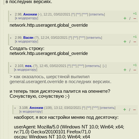
в последних версиях.
+1
2.98
,
Аноним
(
-
), 12:21, 03/02/2021 [
^
] [
^^
] [
^^^
] [
ответить
]
+
–
[
к модератору
]
/
network.http.useragent.global_override
+1
2.99
,
Васян
(
?
), 12:24, 03/02/2021 [
^
] [
^^
] [
^^^
] [
ответить
]
+
–
[
к модератору
]
/
Создать строку:
network.http.useragent.global_override
+1
2.103
,
пох.
(
?
), 12:45, 03/02/2021 [
^
] [
^^
] [
^^^
] [
ответить
]
[
↓
]
+
–
[
к модератору
]
/
> как оказалось, шерстяной выпилил
general.useragent.override в последних версиях.
и теперь твоя дисяточка палится на опеннете?
Сочувствую, сочувствую ;-)
3.108
,
Аноним
(
108
), 13:12, 03/02/2021 [
^
] [
^^
] [
^^^
] [
ответить
]
+
–
/
[
к модератору
]
наоборот, я все настройки меняю под десяточку:
userAgent: Mozilla/5.0 (Windows NT 10.0; Win64; x64;
rv:71.0) Gecko/20100101 Firefox/71.0
oscpu: Windows NT 10.0; Win64; x64