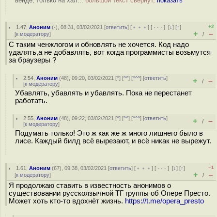
венде, только на хал...
большой текст свёрнут,
показать
+2
1.47
,
Аноним
(
-
), 08:31, 03/02/2021 [
ответить
] [
﹢﹢﹢
] [
· · ·
]
[
↓
] [
↑
]
+
–
[
к модератору
]
/
С таким ченжлогом и обновлять не хочется. Код надо
удалять,а не добавлять, вот когда программисты возьмутся
за браузеры ?
2.54
,
Аноним
(
48
), 09:20, 03/02/2021 [
^
] [
^^
] [
^^^
] [
ответить
]
+
–
/
[
к модератору
]
Убавлять, убавлять и убавлять. Пока не перестанет
работать.
2.55
,
Аноним
(
48
), 09:22, 03/02/2021 [
^
] [
^^
] [
^^^
] [
ответить
]
+
–
/
[
к модератору
]
Подумать только! Это ж как же ж много лишнего было в
лисе. Каждый билд всё вырезают, и всё никак не вырежут.
–1
1.61
,
Аноним
(
67
), 09:38, 03/02/2021 [
ответить
] [
﹢﹢﹢
] [
· · ·
]
[
↓
] [
↑
]
+
–
[
к модератору
]
/
Я продолжаю ставить в известность анонимов о
существовании русскоязычной ТГ группы об Опере Престо.
Может хоть кто-то вдохнёт жизнь.
https://t.me/opera_presto