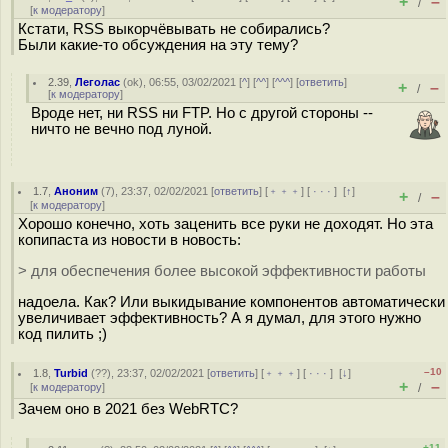
+
–
/
[
к модератору
]
Кстати, RSS выкорчёвывать не собирались?
Были какие-то обсуждения на эту тему?
2.39
,
Леголас
(
ok
), 06:55, 03/02/2021 [
^
] [
^^
] [
^^^
] [
ответить
]
+
–
/
[
к модератору
]
Вроде нет, ни RSS ни FTP. Но с другой стороны --
ничто не вечно под луной.
1.7
,
Аноним
(
7
), 23:37, 02/02/2021 [
ответить
] [
﹢﹢﹢
] [
· · ·
]
[
↑
]
+
–
/
[
к модератору
]
Хорошо конечно, хоть заценить все руки не доходят. Но эта
копипаста из новости в новость:
> для обеспечения более высокой эффективности работы
надоела. Как? Или выкидывание компонентов автоматически
увеличивает эффективность? А я думал, для этого нужно
код пилить ;)
–10
1.8
,
Turbid
(
??
), 23:37, 02/02/2021 [
ответить
] [
﹢﹢﹢
] [
· · ·
]
[
↓
]
+
–
[
к модератору
]
/
Зачем оно в 2021 без WebRTC?
+11