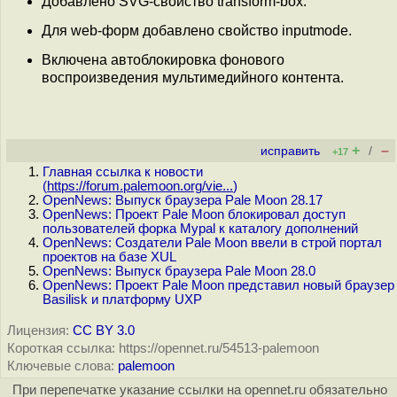
Добавлено SVG-свойство transform-box.
Для web-форм добавлено свойство inputmode.
Включена автоблокировка фонового
воспроизведения мультимедийного контента.
+
–
исправить
/
+17
Главная ссылка к новости
(
https://forum.palemoon.org/vie...
)
OpenNews: Выпуск браузера Pale Moon 28.17
OpenNews: Проект Pale Moon блокировал доступ
пользователей форка Mypal к каталогу дополнений
OpenNews: Создатели Pale Moon ввели в строй портал
проектов на базе XUL
OpenNews: Выпуск браузера Pale Moon 28.0
OpenNews: Проект Pale Moon представил новый браузер
Basilisk и платформу UXP
Лицензия:
CC BY 3.0
Короткая ссылка: https://opennet.ru/54513-palemoon
Ключевые слова:
palemoon
При перепечатке указание ссылки на opennet.ru обязательно