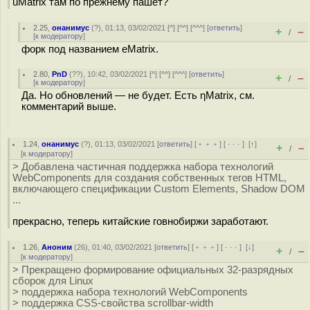
uMatrix там по прежнему пашет?
2.25
,
онанимус
(
?
), 01:13, 03/02/2021 [
^
] [
^^
] [
^^^
] [
ответить
]
+
–
/
[
к модератору
]
форк под названием eMatrix.
2.80
,
PnD
(
??
), 10:42, 03/02/2021 [
^
] [
^^
] [
^^^
] [
ответить
]
+
–
/
[
к модератору
]
Да. Но обновлений — не будет. Есть ηMatrix, см.
комментарий выше.
1.24
,
онанимус
(
?
), 01:13, 03/02/2021 [
ответить
] [
﹢﹢﹢
] [
· · ·
]
[
↑
]
+
–
/
[
к модератору
]
> Добавлена частичная поддержка набора технологий
WebComponents для создания собственных тегов HTML,
включающего спецификации Custom Elements, Shadow DOM
...
прекрасно, теперь китайские гoвнoбиржи заработают.
1.26
,
Аноним
(
26
), 01:40, 03/02/2021 [
ответить
] [
﹢﹢﹢
] [
· · ·
]
[
↓
]
+
–
/
[
к модератору
]
> Прекращено формирование официальных 32-разрядных
сборок для Linux
> поддержка набора технологий WebComponents
> поддержка CSS-свойства scrollbar-width