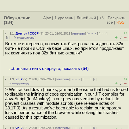
Обсуждение
Ajax
|
1 уровень
|
Линейный
|
+/-
|
Раскрыть
(184)
всё
|
RSS
+7
1.1
,
ДмитрийСССР
(
?
), 23:01, 02/02/2021 [
ответить
] [
﹢﹢﹢
] [
· · ·
]
+
–
[
↓
] [
к модератору
]
/
Вот мне интересно, почему так быстро начали дропать 32х
битные проги и ОСи на базе Linux, но при этом продолжают
их компилять под 32х битные окошки?
....большая нить свёрнута, показать (64)
+3
1.3
,
vz_2
(
?
), 23:06, 02/02/2021 [
ответить
] [
﹢﹢﹢
] [
· · ·
]
[
↑
]
+
–
[
к модератору
]
/
> We tracked down (thanks, jarman!) the issue that had us forced
to disable the inlining of code optimization in our JIT compiler for
JavaScript (IonMonkey) in our previous version by default, to
prevent crashes with module scripts (see release notes of
28.17.0). As a result we've been able to reclaim our temporary
loss in performance of the browser while solving the crashes
caused by this optimization.
1.4
,
vz_2
(
?
), 23:08, 02/02/2021 [
ответить
] [
﹢﹢﹢
] [
· · ·
]
[
↓
]