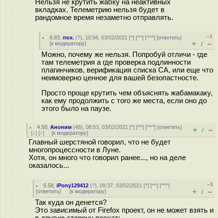
Нельзя не крутить жабку на неактивных
вкладках. Телеметрию нельзя будет в
рандомное время незаметно отправлять.
–1
6.83
,
пох.
(
?
), 10:56, 03/02/2021 [
^
] [
^^
] [
^^^
] [
ответить
]
+
–
[
к модератору
]
/
Можно, почему же нельзя. Попробуй отличи - где
там телеметрия а где проверка подлинности
плагинчиков, верификация списка CA, или еще что
неимоверно ценное для вашей безопастносте.
Просто проще крутить чем объяснять жабамакаку,
как ему продолжить с того же места, если оно до
этого было на паузе.
4.50
,
Аноним
(
48
), 08:53, 03/02/2021 [
^
] [
^^
] [
^^^
] [
ответить
]
+
–
/
[
↓
] [
↑
] [
к модератору
]
Главный шерстяной говорил, что не будет
многопроцессности в Луне.
Хотя, он много что говорил ранее..., но на деле
оказалось...
–1
5.58
,
iPony129412
(
?
), 09:37, 03/02/2021 [
^
] [
^^
] [
^^^
]
+
–
[
ответить
]
[
к модератору
]
/
Так куда он денется?
Это зависимый от Firefox проект, он не может взять и