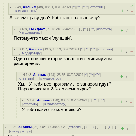
+1
2.49
,
Аноним
(
48
), 08:51, 03/02/2021 [
^
] [
^^
] [
^^^
] [
ответить
]
+
–
[
к модератору
]
/
А зачем сразу два? Работают наполовину?
3.130
,
Ты идиот
(
?
), 18:28, 03/02/2021 [
^
] [
^^
] [
^^^
] [
ответить
]
+
–
/
[
к модератору
]
Потому-что такой "лучший".
3.137
,
Аноним
(
137
), 19:59, 03/02/2021 [
^
] [
^^
] [
^^^
] [
ответить
]
+
–
/
[
к модератору
]
Один основной, второй запасной с минимумом
расширений.
4.143
,
Аноним
(
143
), 23:35, 03/02/2021 [
^
] [
^^
] [
^^^
]
+
–
/
[
ответить
]
[
к модератору
]
Хм... У тебя все программы с запасом идут?
Паровозиком в 2-3-х экземплярах?
5.178
,
Аноним
(
178
), 03:32, 05/02/2021 [
^
] [
^^
] [
^^^
]
+
–
/
[
ответить
]
[
к модератору
]
У тебя какие-то комплексы?
1.23
,
Аноним
(
23
), 00:43, 03/02/2021 [
ответить
] [
﹢﹢﹢
] [
· · ·
]
[
↓
] [
↑
]
+
–
/
[
к модератору
]