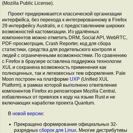
(Mozilla Public License).
Проект придерживается классической организации
интерфейса, без перехода к интегрированному в Firefox
29 интерфейсу Australis, и с предоставлением широких
возможностей кастомизации. Из удалённых
компонентов можно отметить DRM, Social API, WebRTC,
PDF-просмотрщик, Сrash Reporter, код для сбора
статистики, средства для родительского контроля и
людей с ограниченными возможностями. По сравнению
с Firefox в браузере оставлена поддержка технологии
XUL и сохранена возможность применения как
полноценных, так и легковесных тем оформления. Pale
Moon построен на платформе
UXP
(Unified XUL
Platform), в рамках которой выполнено ответвление
компонентов Firefox из репозитория Mozilla Central,
избавленных от привязок к коду на языке Rust и не
включающих наработки проекта Quantum.
В
новой версии
:
Прекращено формирование официальных 32-
разрядных
сборок для Linux
. Многие дистрибутивы