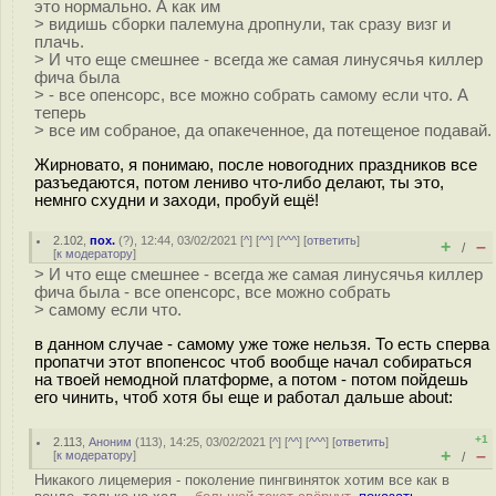
это нормально. А как им
> видишь сборки палемуна дропнули, так сразу визг и
плачь.
> И что еще смешнее - всегда же самая линусячья киллер
фича была
> - все опенсорс, все можно собрать самому если что. А
теперь
> все им собраное, да опакеченное, да потещеное подавай.
Жирновато, я понимаю, после новогодних праздников все
разъедаются, потом лениво что-либо делают, ты это,
немнго схудни и заходи, пробуй ещё!
2.102
,
пох.
(
?
), 12:44, 03/02/2021 [
^
] [
^^
] [
^^^
] [
ответить
]
+
–
/
[
к модератору
]
> И что еще смешнее - всегда же самая линусячья киллер
фича была - все опенсорс, все можно собрать
> самому если что.
в данном случае - самому уже тоже нельзя. То есть сперва
пропатчи этот впопенсос чтоб вообще начал собираться
на твоей немодной платформе, а потом - потом пойдешь
его чинить, чтоб хотя бы еще и работал дальше about:
+1
2.113
,
Аноним
(
113
), 14:25, 03/02/2021 [
^
] [
^^
] [
^^^
] [
ответить
]
+
–
[
к модератору
]
/
Никакого лицемерия - поколение пингвиняток хотим все как в