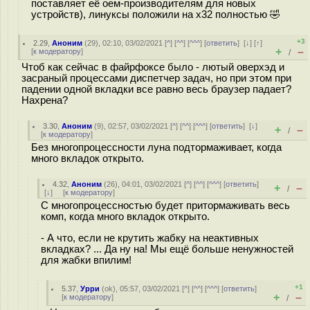
поставляет её оем-производителям для новых
устройств), линуксы положили на х32 полностью 🤣
+3
2.29
,
Аноним
(
29
), 02:10, 03/02/2021 [
^
] [
^^
] [
^^^
] [
ответить
]
[
↓
] [
↑
]
+
–
[
к модератору
]
/
Чтоб как сейчас в файрфоксе было - лютый оверхэд и
засраный процессами диспетчер задач, но при этом при
падении одной вкладки все равно весь браузер падает?
Нахрена?
3.30
,
Аноним
(
9
), 02:57, 03/02/2021 [
^
] [
^^
] [
^^^
] [
ответить
]
[
↓
]
+
–
/
[
к модератору
]
Без многопроцессности луна подтормаживает, когда
много вкладок открыто.
4.32
,
Аноним
(
26
), 04:01, 03/02/2021 [
^
] [
^^
] [
^^^
] [
ответить
]
+
–
/
[
↓
] [
к модератору
]
С многопроцессностью будет притормаживать весь
комп, когда много вкладок открыто.
- А что, если не крутить жабку на неактивных
вкладках? ... Да ну на! Мы ещё больше ненужностей
для жабки впилим!
+1
5.37
,
Урри
(
ok
), 05:57, 03/02/2021 [
^
] [
^^
] [
^^^
] [
ответить
]
+
–
[
к модератору
]
/