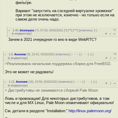
фильтре.
Вариант "запустить на соседней виртуалке хромоног"
при этом не исключается, конечно - но только если на
самом деле очень надо.
+1
2.40
,
kissmyass
(
?
), 07:00, 03/02/2021 [
^
] [
^^
] [
^^^
] [
ответить
]
[
↑
]
+
–
[
к модератору
]
/
Зачем в 2021 очередное го вно в виде WebRTC?
+6
1.9
,
Аноним
(
9
), 23:42, 02/02/2021 [
ответить
] [
﹢﹢﹢
] [
· · ·
]
[
↑
]
+
–
[
к модератору
]
/
>Реализована начальная поддержка сборки для FreeBSD.
Это не может не радовать!
1.13
,
Аноним
(
16
), 23:58, 02/02/2021 [
ответить
] [
﹢﹢﹢
] [
· · ·
]
[
↓
]
+
–
/
[
к модератору
]
> Дистрибутивы не занимаются сборкой Pale Moon
Ложь и провокация! Для некоторых дистрибутивов, в том
числе и для MX Linux, Pale Moon опакечивают официально!
См. детали в разделе "Installation:"
http://linux.palemoon.org/