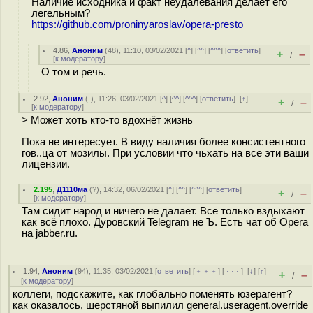
Наличие исходника и факт неудалевания делает его
легельным?
https://github.com/proninyaroslav/opera-presto
4.86
,
Аноним
(
48
), 11:10, 03/02/2021 [
^
] [
^^
] [
^^^
] [
ответить
]
+
–
/
[
к модератору
]
О том и речь.
2.92
,
Аноним
(
-
), 11:26, 03/02/2021 [
^
] [
^^
] [
^^^
] [
ответить
]
[
↑
]
+
–
/
[
к модератору
]
> Может хоть кто-то вдохнёт жизнь
Пока не интересует. В виду наличия более консистентного
гов..ца от мозилы. При условии что чьхать на все эти ваши
лицензии.
2.195
,
Д1110ма
(
?
), 14:32, 06/02/2021 [
^
] [
^^
] [
^^^
] [
ответить
]
+
–
/
[
к модератору
]
Там сидит народ и ничего не далает. Все только вздыхают
как всё плохо. Дуровский Telegram не Ъ. Есть чат об Opera
на jabber.ru.
1.94
,
Аноним
(
94
), 11:35, 03/02/2021 [
ответить
] [
﹢﹢﹢
] [
· · ·
]
[
↓
] [
↑
]
+
–
/
[
к модератору
]
коллеги, подскажите, как глобально поменять юзерагент?
как оказалось, шерстяной выпилил general.useragent.override