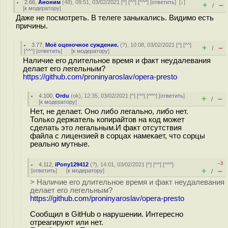
2.66
,
Аноним
(
48
), 09:51, 03/02/2021 [
^
] [
^^
] [
^^^
] [
ответить
]
[
↓
]
+
–
/
[
к модератору
]
Даже не посмотреть. В телеге заныкались. Видимо есть
причины.
3.77
,
Моё оценочное суждение.
(
?
), 10:08, 03/02/2021 [
^
] [
^^
]
+
–
/
[
^^^
] [
ответить
]
[
к модератору
]
Наличие его длительное время и факт неудалевания
делает его легельным?
https://github.com/proninyaroslav/opera-presto
4.100
,
Ordu
(
ok
), 12:35, 03/02/2021 [
^
] [
^^
] [
^^^
] [
ответить
]
+
–
/
[
к модератору
]
Нет, не делает. Оно либо легально, либо нет.
Только держатель копирайтов на код может
сделать это легальным.И факт отсутствия
файла с лицензией в сорцах намекает, что сорцы
реально мутные.
–3
4.112
,
iPony129412
(
?
), 14:01, 03/02/2021 [
^
] [
^^
] [
^^^
]
+
–
[
ответить
]
[
к модератору
]
/
> Наличие его длительное время и факт неудалевания
делает его легельным?
https://github.com/proninyaroslav/opera-presto
Сообщил в GitHub о нарушении. Интересно
отреагируют или нет.