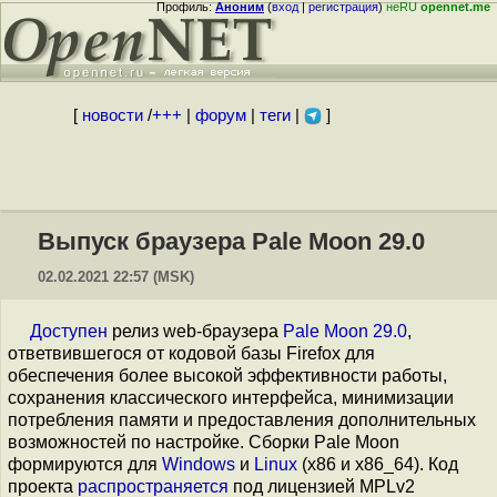
Профиль:
Аноним
(
вход
|
регистрация
)
неRU
opennet.me
[
новости
/
+++
|
форум
|
теги
|
]
Выпуск браузера Pale Moon 29.0
02.02.2021 22:57 (MSK)
Доступен
релиз web-браузера
Pale Moon 29.0
,
ответвившегося от кодовой базы Firefox для
обеспечения более высокой эффективности работы,
cохранения классического интерфейса, минимизации
потребления памяти и предоставления дополнительных
возможностей по настройке. Сборки Pale Moon
формируются для
Windows
и
Linux
(x86 и x86_64). Код
проекта
распространяется
под лицензией MPLv2