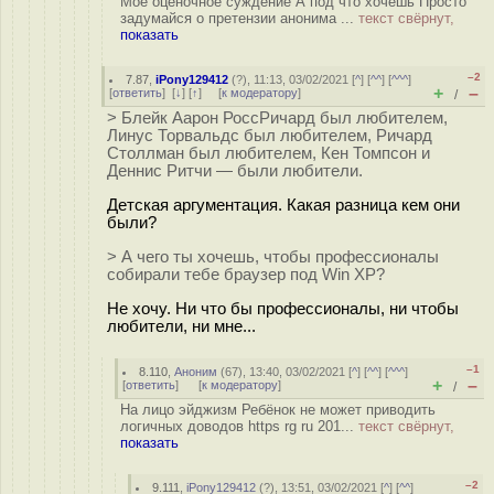
Моё оценочное суждение А под что хочешь Просто
задумайся о претензии анонима ...
текст свёрнут,
показать
–2
7.87
,
iPony129412
(
?
), 11:13, 03/02/2021 [
^
] [
^^
] [
^^^
]
+
–
[
ответить
]
[
↓
] [
↑
] [
к модератору
]
/
> Блейк Аарон РоссРичард был любителем,
Линус Торвальдс был любителем, Ричард
Столлман был любителем, Кен Томпсон и
Деннис Ритчи — были любители.
Детская аргументация. Какая разница кем они
были?
> А чего ты хочешь, чтобы профессионалы
собирали тебе браузер под Win XP?
Не хочу. Ни что бы профессионалы, ни чтобы
любители, ни мне...
–1
8.110
,
Аноним
(
67
), 13:40, 03/02/2021 [
^
] [
^^
] [
^^^
]
+
–
[
ответить
]
[
к модератору
]
/
На лицо эйджизм Ребёнок не может приводить
логичных доводов https rg ru 201...
текст свёрнут,
показать
–2
9.111
,
iPony129412
(
?
), 13:51, 03/02/2021 [
^
] [
^^
]