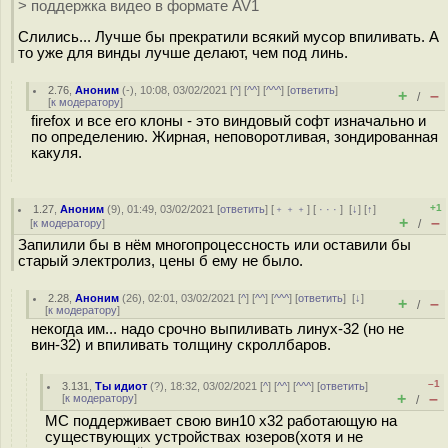
> поддержка видео в формате AV1
Слились... Лучше бы прекратили всякий мусор впиливать. А
то уже для винды лучше делают, чем под линь.
2.76
,
Аноним
(
-
), 10:08, 03/02/2021 [
^
] [
^^
] [
^^^
] [
ответить
]
+
–
/
[
к модератору
]
firefox и все его клоны - это виндовый софт изначально и
по определению. Жирная, неповоротливая, зондированная
какуля.
+1
1.27
,
Аноним
(
9
), 01:49, 03/02/2021 [
ответить
] [
﹢﹢﹢
] [
· · ·
]
[
↓
] [
↑
]
+
–
[
к модератору
]
/
Запилили бы в нём многопроцессность или оставили бы
старый электролиз, цены б ему не было.
2.28
,
Аноним
(
26
), 02:01, 03/02/2021 [
^
] [
^^
] [
^^^
] [
ответить
]
[
↓
]
+
–
/
[
к модератору
]
некогда им... надо срочно выпиливать линух-32 (но не
вин-32) и впиливать толщину скроллбаров.
–1
3.131
,
Ты идиот
(
?
), 18:32, 03/02/2021 [
^
] [
^^
] [
^^^
] [
ответить
]
+
–
[
к модератору
]
/
МС поддерживает свою вин10 х32 работающую на
существующих устройствах юзеров(хотя и не