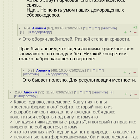
Хотя, в эбаут нарисован енот. Какая казалось
связь...
Нда... Не понять умом наших доморощенных
сборкокодеров.
+1
4.64
,
Аноним
(
67
), 09:45, 03/02/2021 [
^
] [
^^
] [
^^^
] [
ответить
]
+
–
[
↑
] [
к модератору
]
/
> Это сборки любителей. Разной степени кривости.
Прав был аноним, что здеся анонимы критиканством
занимаются, по поводу и без. Никакой конкретики,
только наброс какашек на вертолет.
5.71
,
Аноним
(
48
), 10:00, 03/02/2021 [
^
] [
^^
] [
^^^
]
+
–
/
[
ответить
]
[
к модератору
]
Это бывает полезно. Для рекультивации местности.
2.93
,
Аноним
(
93
), 11:26, 03/02/2021 [
^
] [
^^
] [
^^^
] [
ответить
]
[
↑
]
+
–
/
[
к модератору
]
> Какое, однако, лицемерие. Как у них тонны
"кросплатформенного" софта, который никто из
> разработчиков никогда не утруждал себя даже
попытаться собрать под вину потомучто
> "виндузятники должны страдать", и который на практике
нихрена не собирается, потому
> что то нужных либ под винду нет в природе, то какие-то
> непонятные платформозависимые баги повылезали - так