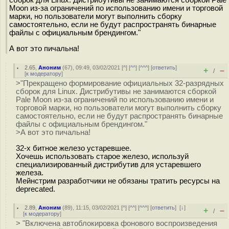
Moon из-за ограничений по использованию имени и торговой
марки, но пользователи могут выполнить сборку
самостоятельно, если не будут распространять бинарные
файлы с официальным брендингом."
А вот это пичальна!
2.65
,
Аноним
(
67
), 09:49, 03/02/2021 [
^
] [
^^
] [
^^^
] [
ответить
]
+
–
/
[
к модератору
]
>"Прекращено формирование официальных 32-разрядных
сборок для Linux. Дистрибутивы не занимаются сборкой
Pale Moon из-за ограничений по использованию имени и
торговой марки, но пользователи могут выполнить сборку
самостоятельно, если не будут распространять бинарные
файлы с официальным брендингом."
>А вот это пичальна!
32-х битное железо устаревшее.
Хочешь использовать старое железо, используй
специализированный дистрибутив для устаревшего
железа.
Мейнстрим разработчики не обязаны тратить ресурсы на
deprecated.
2.89
,
Аноним
(
89
), 11:15, 03/02/2021 [
^
] [
^^
] [
^^^
] [
ответить
]
[
↓
]
+
–
/
[
к модератору
]
> "Включена автоблокировка фонового воспроизведения