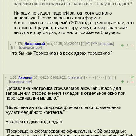
падении одной вкладки все равно весь браузер падает?
Ни разу не видел падений за год, хотя активно
использую Firefox на разных платформах.
А вот тормоза этак времён 2015 года прям поражали, что
открывал браузер, тыкал пару минут, и закрывал «как-
нибудь в другой раз, это мало похоже на браузер».
2.176
,
Нечестивый
(
ok
), 19:35, 04/02/2021 [
^
] [
^^
] [
^^^
] [
ответить
]
+
–
/
[
↑
] [
к модератору
]
Что бы как Тормозила на всех ядрах тормозило?
+2
1.33
,
Аноним
(
33
), 04:28, 03/02/2021 [
ответить
] [
﹢﹢﹢
] [
· · ·
]
[
↓
] [
↑
]
+
–
[
к модератору
]
/
"Добавлена настройка browser.tabs.allowTabDetach для
запрещения отсоединения вкладок в отдельное окно при
перетаскивании мышью."
"Включена автоблокировка фонового воспроизведения
мультимедийного контента."
Наканецта джва года ждал!
"Прекращено формирование официальных 32-разрядных
сборок для Linux. Дистрибутивы не занимаются сборкой Pale