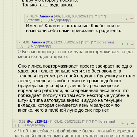
в другую сторону поехать.
Только так... рядышком.
6.74
,
Аноним
(
48
), 10:06, 03/02/2021 [
^
] [
^^
] [
^^^
]
+
–
/
[
ответить
]
[
к модератору
]
Именно! Как и все остальные. Как бы они не
называли себя сами, привязаны к родителю.
4.91
,
Аноним
(
91
), 11:23, 03/02/2021 [
^
] [
^^
] [
^^^
] [
ответить
]
+
–
/
[
↑
] [
к модератору
]
> Без многопроцессности луна подтормаживает, когда
много вкладок открыто.
Оно и лиса подтормаживает, просто засирает не одно
ядро, вот только раньше меня это беспокоило, а
теперь я пересмотрел свой подход к браузингу и стало
легче, теперь я с любого лисо и хромоподобного
браузера могу сёрфить, лишь бы рекламорезки
нормально работали, но современная лиса пока что
побеждает, потому что там есть некоторые удобные
штуки, типа автопауза видео и аудио на текущей
вкладке, которая снимается явным запуском по
кнопке, чего в палёной луне до сих пор нет.
3.62
,
iPony129412
(
?
), 09:41, 03/02/2021 [
^
] [
^^
] [
^^^
] [
ответить
]
+
–
/
[
↑
] [
к модератору
]
> Чтоб как сейчас в файрфоксе было - лютый оверхэд и
засраный процессами диспетчер задач, но при этом при