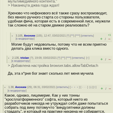
мультимедийного контента."
> Наканецта джва года ждал!
Хреново что нефонового всё также сразу воспроизводит,
без явного ручного старта со стороны пользователя,
удобная фича, которая есть в современной лисе, неужели
так сложно её на старом движке реализовать?
+1
3.105
,
Аноним
(
105
), 12:47, 03/02/2021 [
^
] [
^^
] [
^^^
] [
ответить
]
+
–
[
к модератору
]
/
Могие будут недовольны, потому что не всем приятно
делать два клика вместо одного.
2.135
,
triolan
(
?
), 19:09, 03/02/2021 [
^
] [
^^
] [
^^^
] [
ответить
]
[
↑
]
+
–
/
[
к модератору
]
> Добавлена настройка browser.tabs.allowTabDetach
Да, эта х*рня бог знает сколько лет меня мучила
1.38
,
Аноним
(
29
), 06:31, 03/02/2021 [
ответить
] [
﹢﹢﹢
] [
· · ·
]
[
↓
] [
↑
]
+
–
/
[
к модератору
]
Какое, однако, лицемерие. Как у них тонны
"кросплатформенного" софта, который никто из
разработчиков никогда не утруждал себя даже попытаться
собрать под вину потомучто "виндузятники должны
страдать", и который на практике нихрена не собирается,