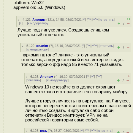
platform: Win32
appVersion: 5.0 (Windows)
+1
4.121
,
Аноним
(
121
), 14:58, 03/02/2021 [
^
] [
^^
] [
^^^
] [
ответить
]
+
–
[
↓
] [
к модератору
]
/
Лучше под линукс лису. Создаешь слишком
уникальный отпечаток
5.122
,
onanim
(
?
), 15:16, 03/02/2021 [
^
] [
^^
] [
^^^
] [
ответить
]
+
–
/
[
к модератору
]
нapкoмaн штoлe? линукс - это уникальный
отпечаток, а под десяточкой весь интернет сидит.
только версию фф надо 85 вместо 71 указывать.
–1
6.125
,
Аноним
(
-
), 16:10, 03/02/2021 [
^
] [
^^
] [
^^^
]
+
–
[
ответить
]
[
к модератору
]
/
Windows 10 не юзайте оно делает скриншот
вашего экрана и отправляет его товарищу майору.
Лучше вторую личность на виртуалке, на Линуксе,
которая непересекается по интересам с настоящей
личночтью создать. Виртуалка сабо собой
отпечатки Виндос имитирует. VPN не на
российской территории само собой.
6.126
,
пох.
(
?
), 16:27, 03/02/2021 [
^
] [
^^
] [
^^^
] [
ответить
]
+
–
/