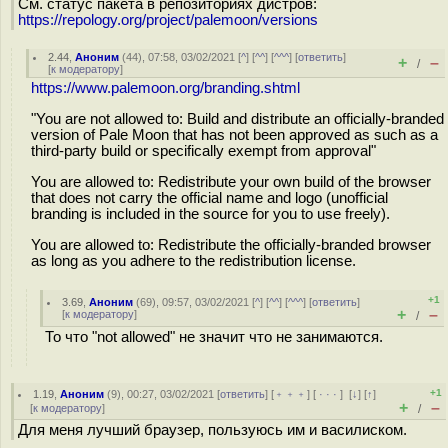
См. статус пакета в репозиториях дистров:
https://repology.org/project/palemoon/versions
2.44
,
Аноним
(
44
), 07:58, 03/02/2021 [
^
] [
^^
] [
^^^
] [
ответить
]
+
–
/
[
к модератору
]
https://www.palemoon.org/branding.shtml
"You are not allowed to: Build and distribute an officially-branded
version of Pale Moon that has not been approved as such as a
third-party build or specifically exempt from approval"
You are allowed to: Redistribute your own build of the browser
that does not carry the official name and logo (unofficial
branding is included in the source for you to use freely).
You are allowed to: Redistribute the officially-branded browser
as long as you adhere to the redistribution license.
+1
3.69
,
Аноним
(
69
), 09:57, 03/02/2021 [
^
] [
^^
] [
^^^
] [
ответить
]
+
–
[
к модератору
]
/
То что "not allowed" не значит что не занимаются.
+1
1.19
,
Аноним
(
9
), 00:27, 03/02/2021 [
ответить
] [
﹢﹢﹢
] [
· · ·
]
[
↓
] [
↑
]
+
–
[
к модератору
]
/
Для меня лучший браузер, пользуюсь им и василиском.