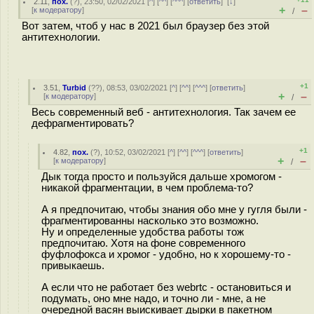
2.11
,
пох.
(
?
), 23:50, 02/02/2021 [
^
] [
^^
] [
^^^
] [
ответить
]
[
↓
]
+
–
[
к модератору
]
/
Вот затем, чтоб у нас в 2021 был браузер без этой
антитехнологии.
+1
3.51
,
Turbid
(
??
), 08:53, 03/02/2021 [
^
] [
^^
] [
^^^
] [
ответить
]
+
–
[
к модератору
]
/
Весь современный веб - антитехнология. Так зачем ее
дефрагментировать?
+1
4.82
,
пох.
(
?
), 10:52, 03/02/2021 [
^
] [
^^
] [
^^^
] [
ответить
]
+
–
[
к модератору
]
/
Дык тогда просто и пользуйся дальше хромогом -
никакой фрагментации, в чем проблема-то?
А я предпочитаю, чтобы знания обо мне у гугля были -
фрагментированны насколько это возможно.
Ну и определенные удобства работы тож
предпочитаю. Хотя на фоне современного
фуфлофокса и хромог - удобно, но к хорошему-то -
привыкаешь.
А если что не работает без webrtc - остановиться и
подумать, оно мне надо, и точно ли - мне, а не
очередной васян выискивает дырки в пакетном