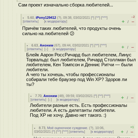
Сам проект изначально сборка любителей...
–2
5.60
,
iPony129412
(
?
), 09:38, 03/02/2021 [
^
] [
^^
] [
^^^
]
+
–
[
ответить
]
[
к модератору
]
/
Причём таких любителей, что продукты очень
сильно на любителей 😕
6.63
,
Аноним
(
67
), 09:44, 03/02/2021 [
^
] [
^^
] [
^^^
]
+
–
/
[
ответить
]
[
↓
] [
к модератору
]
Блейк Аарон РоссРичард был любителем, Линус
Торвальдс был любителем, Ричард Столлман был
любителем, Кен Томпсон и Деннис Ритчи — были
любители.
А чего ты хочешь, чтобы профессионалы
собирали тебе браузер под Win XP? Здоров ли
ты?
7.70
,
Аноним
(
48
), 09:59, 03/02/2021 [
^
] [
^^
] [
^^^
]
+
–
/
[
ответить
]
[
↓
] [
к модератору
]
Любители разные есть. Есть профессионалы
любители. А есть дилетанты любители.
Под XP не хочу. Давно нет такого. :)
+1
8.73
,
Моё оценочное суждение.
(
?
), 10:06,
+
–
03/02/2021 [
^
] [
^^
] [
^^^
] [
ответить
]
[
к модератору
]
/