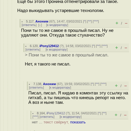
Ещё бы этого Пронина отпенетрировали за такое.
Надо выкидывать устаревшие технологии.
5.117
,
Аноним
(
67
), 14:47, 03/02/2021 [
^
] [
^^
] [
^^^
]
+
–
/
[
ответить
]
[
↓
] [
к модератору
]
Пони ты то же самое в прошлый писал. Ну не
удаляют они. Откуда такое стукачество?
6.120
,
iPony129412
(
?
), 14:58, 03/02/2021 [
^
] [
^^
] [
^^^
]
+
–
/
[
ответить
]
[
к модератору
]
> Пони ты то же самое в прошлый писал.
Нет, я такого не писал.
7.138
,
Аноним
(
67
), 19:59, 03/02/2021 [
^
] [
^^
] [
^^^
]
+
–
/
[
ответить
]
[
к модератору
]
Писал, писал. Я кидаю в коментах эту ссылку на
гитхаб, а ты пишешь что кинешь репорт на него.
А воз и ныне там.
8.164
,
iPony129412
(
?
), 11:54, 04/02/2021 [
^
] [
^^
]
+
–
/
[
^^^
] [
ответить
]
[
к модератору
]
нет ...
текст свёрнут,
показать