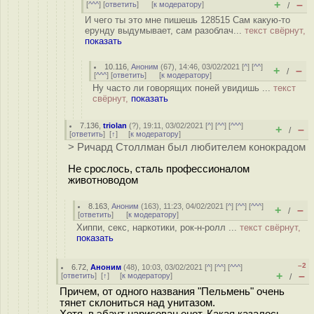
+
–
[
^^^
] [
ответить
]
[
к модератору
]
/
И чего ты это мне пишешь 128515 Сам какую-то
ерунду выдумывает, сам разоблач...
текст свёрнут,
показать
10.116
,
Аноним
(
67
), 14:46, 03/02/2021 [
^
] [
^^
]
+
–
/
[
^^^
] [
ответить
]
[
к модератору
]
Ну часто ли говорящих поней увидишь ...
текст
свёрнут,
показать
7.136
,
triolan
(
?
), 19:11, 03/02/2021 [
^
] [
^^
] [
^^^
]
+
–
/
[
ответить
]
[
↑
] [
к модератору
]
> Ричард Столлман был любителем конокрадом
Не срослось, сталь профессионалом
животноводом
8.163
,
Аноним
(
163
), 11:23, 04/02/2021 [
^
] [
^^
] [
^^^
]
+
–
/
[
ответить
]
[
к модератору
]
Хиппи, секс, наркотики, рок-н-ролл ...
текст свёрнут,
показать
–2
6.72
,
Аноним
(
48
), 10:03, 03/02/2021 [
^
] [
^^
] [
^^^
]
+
–
[
ответить
]
[
↑
] [
к модератору
]
/
Причем, от одного названия "Пельмень" очень
тянет склониться над унитазом.