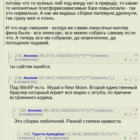
потому что то нужных либ под винду нет в природе, то какие-
то непонятные платформозависимые баги повылезали - так
это нормально. А как им видишь сборки палемуна дропнули,
так сразу визг и плачь.
И что еще смешнее - всегда же самая линусячья киллер
фича была - все опенсорс, все можно собрать самому если
что. А теперь все им собраное, да опакеченное, да
потещеное подавай.
+1
2.41
,
Аноним
(
26
), 07:41, 03/02/2021 [
^
] [
^^
] [
^^^
] [
ответить
]
+
–
[
к модератору
]
/
ты сайтом ошибся.
2.46
,
Аноним
(
67
), 08:17, 03/02/2021 [
^
] [
^^
] [
^^^
] [
ответить
]
[
↓
]
+
–
/
[
к модератору
]
Под WinXP есть Mypal и New Moon. Второй единственный
браузер котороый играет все видео с ютуба, по причине
встроенного кодека.
–1
3.52
,
Аноним
(
48
), 08:54, 03/02/2021 [
^
] [
^^
] [
^^^
] [
ответить
]
+
–
[
к модератору
]
/
Это сборки любителей. Разной степени кривости.
+1
4.57
,
Туретта Хуюндберг
(
?
), 09:36, 03/02/2021 [
^
] [
^^
] [
^^^
]
+
–
[
ответить
]
[
↓
] [
к модератору
]
/