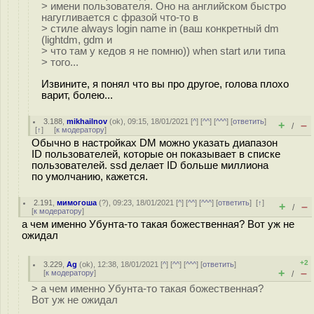
> имени пользователя. Оно на английском быстро
нагугливается с фразой что-то в
> стиле always login name in (ваш конкретный dm
(lightdm, gdm и
> что там у кедов я не помню)) when start или типа
> того...
Извините, я понял что вы про другое, голова плохо
варит, болею...
3.188
,
mikhailnov
(
ok
), 09:15, 18/01/2021 [
^
] [
^^
] [
^^^
] [
ответить
]
+
–
/
[
↑
] [
к модератору
]
Обычно в настройках DM можно указать диапазон
ID пользователей, которые он показывает в списке
пользователей. ssd делает ID больше миллиона
по умолчанию, кажется.
2.191
,
мимогоша
(
?
), 09:23, 18/01/2021 [
^
] [
^^
] [
^^^
] [
ответить
]
[
↑
]
+
–
/
[
к модератору
]
а чем именно Убунта-то такая божественная? Вот уж не
ожидал
+2
3.229
,
Ag
(
ok
), 12:38, 18/01/2021 [
^
] [
^^
] [
^^^
] [
ответить
]
+
–
[
к модератору
]
/
> а чем именно Убунта-то такая божественная?
Вот уж не ожидал