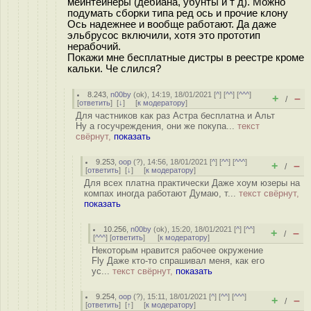
мейнтейнеры (дебиана, убунты и т д). Можно
подумать сборки типа ред ось и прочие клону
Ось надежнее и вообще работают. Да даже
эльбрусос включили, хотя это прототип
нерабочий.
Покажи мне бесплатные дистры в реестре кроме
кальки. Че слился?
8.243
,
n00by
(
ok
), 14:19, 18/01/2021 [
^
] [
^^
] [
^^^
]
+
–
/
[
ответить
]
[
↓
] [
к модератору
]
Для частников как раз Астра бесплатна и Альт
Ну а госучреждения, они же покупа...
текст
свёрнут,
показать
9.253
,
оор
(
?
), 14:56, 18/01/2021 [
^
] [
^^
] [
^^^
]
+
–
/
[
ответить
]
[
↓
] [
к модератору
]
Для всех платна практически Даже хоум юзеры на
компах иногда работают Думаю, т...
текст свёрнут,
показать
10.256
,
n00by
(
ok
), 15:20, 18/01/2021 [
^
] [
^^
]
+
–
/
[
^^^
] [
ответить
]
[
к модератору
]
Некоторым нравится рабочее окружение
Fly Даже кто-то спрашивал меня, как его
ус...
текст свёрнут,
показать
9.254
,
оор
(
?
), 15:11, 18/01/2021 [
^
] [
^^
] [
^^^
]
+
–
/
[
ответить
]
[
↑
] [
к модератору
]