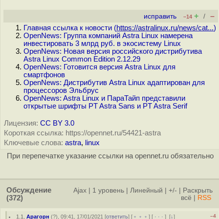
+
–
исправить
/
–14
Главная ссылка к новости (
https://astralinux.ru/news/cat...
)
OpenNews: Группа компаний Astra Linux намерена
инвестировать 3 млрд руб. в экосистему Linux
OpenNews: Новая версия российского дистрибутива
Astra Linux Common Edition 2.12.29
OpenNews: Готовится версия Astra Linux для
смартфонов
OpenNews: Дистрибутив Astra Linux адаптирован для
процессоров Эльбрус
OpenNews: Astra Linux и ПараТайп представили
открытые шрифты PT Astra Sans и PT Astra Serif
Лицензия:
CC BY 3.0
Короткая ссылка: https://opennet.ru/54421-astra
Ключевые слова:
astra
,
linux
При перепечатке указание ссылки на opennet.ru обязательно
Обсуждение
Ajax
|
1 уровень
|
Линейный
|
+/-
|
Раскрыть
(372)
всё
|
RSS
–4
1.1
,
Арагорн
(
?
), 09:41, 17/01/2021 [
ответить
] [
﹢﹢﹢
] [
· · ·
]
[
↓
]