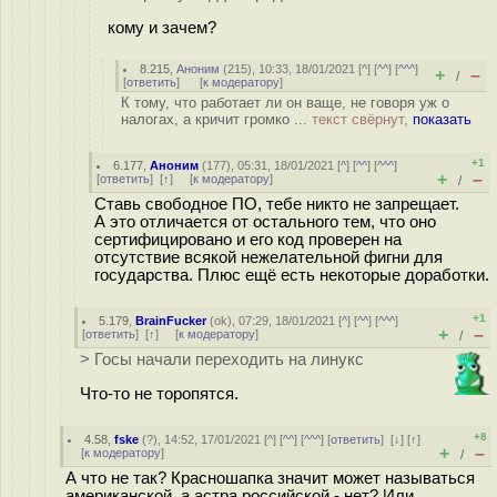
кому и зачем?
8.215
,
Аноним
(
215
), 10:33, 18/01/2021 [
^
] [
^^
] [
^^^
]
+
–
/
[
ответить
]
[
к модератору
]
К тому, что работает ли он ваще, не говоря уж о
налогах, а кричит громко ...
текст свёрнут,
показать
+1
6.177
,
Аноним
(
177
), 05:31, 18/01/2021 [
^
] [
^^
] [
^^^
]
+
–
[
ответить
]
[
↑
] [
к модератору
]
/
Ставь свободное ПО, тебе никто не запрещает.
А это отличается от остального тем, что оно
сертифицировано и его код проверен на
отсутствие всякой нежелательной фигни для
государства. Плюс ещё есть некоторые доработки.
+1
5.179
,
BrainFucker
(
ok
), 07:29, 18/01/2021 [
^
] [
^^
] [
^^^
]
+
–
[
ответить
]
[
↑
] [
к модератору
]
/
> Госы начали переходить на линукс
Что-то не торопятся.
+8
4.58
,
fske
(
?
), 14:52, 17/01/2021 [
^
] [
^^
] [
^^^
] [
ответить
]
[
↓
] [
↑
]
+
–
[
к модератору
]
/
А что не так? Красношапка значит может называться
американской, а астра российской - нет? Или