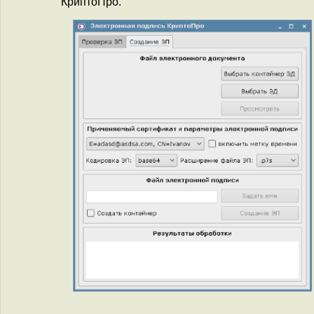
КриптоПро.