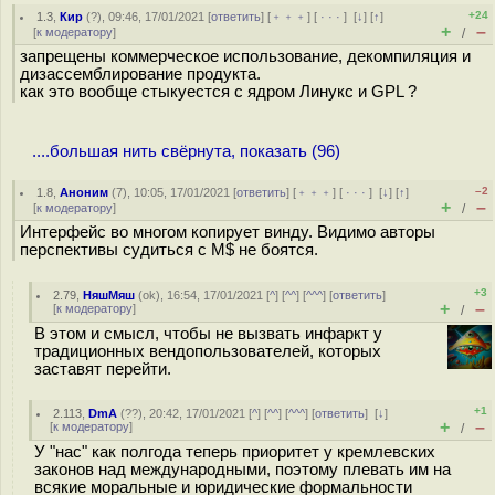
+24
1.3
,
Кир
(
?
), 09:46, 17/01/2021 [
ответить
] [
﹢﹢﹢
] [
· · ·
]
[
↓
] [
↑
]
+
–
[
к модератору
]
/
запрещены коммерческое использование, декомпиляция и
дизассемблирование продукта.
как это вообще стыкуестся с ядром Линукс и GPL ?
....большая нить свёрнута, показать (96)
–2
1.8
,
Аноним
(
7
), 10:05, 17/01/2021 [
ответить
] [
﹢﹢﹢
] [
· · ·
]
[
↓
] [
↑
]
+
–
[
к модератору
]
/
Интерфейс во многом копирует винду. Видимо авторы
перспективы судиться с M$ не боятся.
+3
2.79
,
НяшМяш
(
ok
), 16:54, 17/01/2021 [
^
] [
^^
] [
^^^
] [
ответить
]
+
–
[
к модератору
]
/
В этом и смысл, чтобы не вызвать инфаркт у
традиционных вендопользователей, которых
заставят перейти.
+1
2.113
,
DmA
(
??
), 20:42, 17/01/2021 [
^
] [
^^
] [
^^^
] [
ответить
]
[
↓
]
+
–
[
к модератору
]
/
У "нас" как полгода теперь приоритет у кремлевских
законов над международными, поэтому плевать им на
всякие моральные и юридические формальности