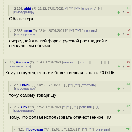
+1
2.126
,
ghhf
(
?
), 21:12, 17/01/2021 [
^
] [
^^
] [
^^^
] [
ответить
]
[
↑
]
+
–
[
к модератору
]
/
Оба не торт
–2
2.363
,
ююю
(
?
), 08:04, 20/01/2021 [
^
] [
^^
] [
^^^
] [
ответить
]
+
–
[
к модератору
]
/
очередной жалкий форк с русской раскладкой и
нескучными обоями.
–10
1.2
,
Аноним
(
2
), 09:43, 17/01/2021 [
ответить
] [
﹢﹢﹢
] [
· · ·
]
[
↓
] [
↑
]
+
–
[
к модератору
]
/
Кому он нужен, есть же божественная Ubuntu 20.04 lts
+4
2.4
,
Гимли
(
?
), 09:49, 17/01/2021 [
^
] [
^^
] [
^^^
] [
ответить
]
+
–
[
к модератору
]
/
тому самому товарищу
+7
2.5
,
Alex
(
??
), 09:52, 17/01/2021 [
^
] [
^^
] [
^^^
] [
ответить
]
[
↓
]
+
–
[
к модератору
]
/
Тому, кто обязан использовать отечественное ПО
+9
3.25
,
Прохожий
(
??
), 12:01, 17/01/2021 [
^
] [
^^
] [
^^^
] [
ответить
]