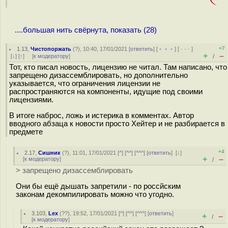
....большая нить свёрнута, показать (28)
+7
1.13
,
Чистопоржать
(
?
), 10:40, 17/01/2021 [
ответить
] [
﹢﹢﹢
] [
· · ·
]
+
–
[
↓
] [
↑
] [
к модератору
]
/
Тот, кто писал новость, лицензию не читал. Там написано, что
запрещено дизассемблировать, но дополнительно
указывается, что ограничения лицензии не
распространяются на компоненты, идущие под своими
лицензиями.
В итоге наброс, ложь и истерика в комментах. Автор
вводного абзаца к новости просто Хейтер и не разбирается в
предмете
+4
2.17
,
Сишник
(
?
), 11:01, 17/01/2021 [
^
] [
^^
] [
^^^
] [
ответить
]
[
↓
]
+
–
[
к модератору
]
/
> запрещено дизассемблировать
Они бы ещё дышать запретили - по россйским
законам декомпилировать можно что угодно.
3.103
,
Lex
(
??
), 19:52, 17/01/2021 [
^
] [
^^
] [
^^^
] [
ответить
]
+
–
/
[
к модератору
]