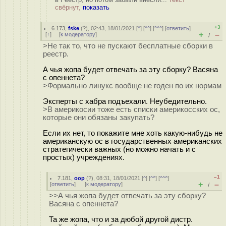
свёрнут,
показать
+3
6.173
,
fske
(
?
), 02:43, 18/01/2021 [
^
] [
^^
] [
^^^
] [
ответить
]
+
–
[
↑
] [
к модератору
]
/
>Не так то, что не пускают бесплатные сборки в
реестр.
А чья жопа будет отвечать за эту сборку? Васяна
с опеннета?
>Формально линукс вообще не годен по их нормам
Эксперты с хабра подъехали. Неубедительно.
>В америкосии тоже есть списки америкосских ос,
которые они обязаны закупать?
Если их нет, то покажите мне хоть какую-нибудь не
американскую ос в государственных американских
стратегически важных (но можно начать и с
простых) учреждениях.
–1
7.181
,
оор
(
?
), 08:31, 18/01/2021 [
^
] [
^^
] [
^^^
]
+
–
[
ответить
]
[
к модератору
]
/
>>А чья жопа будет отвечать за эту сборку?
Васяна с опеннета?
Та же жопа, что и за дюбой другой дистр.