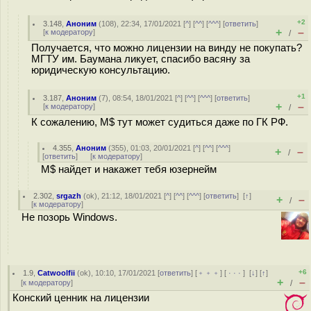
+2
3.148
,
Аноним
(
108
), 22:34, 17/01/2021 [
^
] [
^^
] [
^^^
] [
ответить
]
+
–
[
к модератору
]
/
Получается, что можно лицензии на винду не покупать?
МГТУ им. Баумана ликует, спасибо васяну за
юридическую консультацию.
+1
3.187
,
Аноним
(
7
), 08:54, 18/01/2021 [
^
] [
^^
] [
^^^
] [
ответить
]
+
–
[
к модератору
]
/
К сожалению, M$ тут может судиться даже по ГК РФ.
4.355
,
Аноним
(
355
), 01:03, 20/01/2021 [
^
] [
^^
] [
^^^
]
+
–
/
[
ответить
]
[
к модератору
]
M$ найдет и накажет тебя юзернейм
2.302
,
srgazh
(
ok
), 21:12, 18/01/2021 [
^
] [
^^
] [
^^^
] [
ответить
]
[
↑
]
+
–
/
[
к модератору
]
Не позорь Windows.
+6
1.9
,
Catwoolfii
(
ok
), 10:10, 17/01/2021 [
ответить
] [
﹢﹢﹢
] [
· · ·
]
[
↓
] [
↑
]
+
–
[
к модератору
]
/
Конский ценник на лицензии