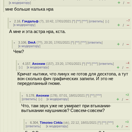
+
–
[
к модератору
]
/
мне больше калька нра
–7
2.16
,
Гэндальф
(
?
), 10:42, 17/01/2021 [
^
] [
^^
] [
^^^
] [
ответить
]
[
↓
]
+
–
[
к модератору
]
/
А мне и эта астра нра, кста.
3.106
,
DmA
(
??
), 20:20, 17/01/2021 [
^
] [
^^
] [
^^^
] [
ответить
]
+
–
/
[
к модератору
]
Чем?
–4
4.157
,
Аноним
(
157
), 23:20, 17/01/2021 [
^
] [
^^
] [
^^^
] [
ответить
]
+
–
[
↓
] [
к модератору
]
/
Кричат нытики, что линух не готов для десктопа, а тут
вон сколько фич графических запили. И это не
переделанный гноме.
+2
5.178
,
Аноним
(
178
), 07:01, 18/01/2021 [
^
] [
^^
] [
^^^
]
+
–
[
ответить
]
[
↓
] [
к модератору
]
/
Что, там звук уже не умирает при втыкании-
вытыкании наушников? Совсем-совсем?
+3
6.304
,
Timoteo Cirkla
(
ok
), 22:12, 18/01/2021 [
^
] [
^^
] [
^^^
]
+
–
[
ответить
]
[
к модератору
]
/