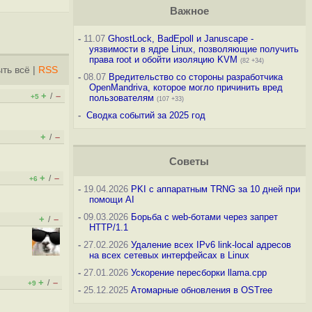
Важное
-
11.07
GhostLock, BadEpoll и Januscape -
уязвимости в ядре Linux, позволяющие получить
права root и обойти изоляцию KVM
(82 +34)
ть всё
|
RSS
-
08.07
Вредительство со стороны разработчика
OpenMandriva, которое могло причинить вред
+
–
/
+5
пользователям
(107 +33)
-
Сводка событий за 2025 год
+
–
/
Советы
+
–
/
+6
-
19.04.2026
PKI с аппаратным TRNG за 10 дней при
помощи AI
-
09.03.2026
Борьба с web-ботами через запрет
+
–
/
HTTP/1.1
-
27.02.2026
Удаление всех IPv6 link-local адресов
на всех сетевых интерфейсах в Linux
-
27.01.2026
Ускорение пересборки llama.cpp
+
–
/
+9
-
25.12.2025
Атомарные обновления в OSTree