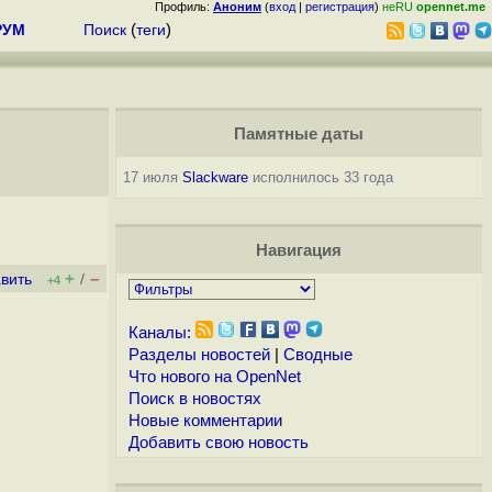
Профиль:
Аноним
(
вход
|
регистрация
)
неRU
opennet.me
РУМ
Поиск
(
теги
)
Памятные даты
17 июля
Slackware
исполнилось 33 года
Навигация
+
–
вить
/
+4
Каналы:
Разделы новостей
|
Сводные
Что нового на OpenNet
Поиск в новостях
Новые комментарии
Добавить свою новость