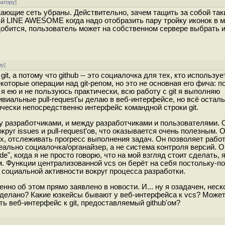
ратору
]
ающие сеть убраны. Действительно, зачем тащить за собой так
й LINE AWESOME когда надо отобразить пару тройку иконок в 
обится, пользователь может на собственном сервере выбрать 
ру
]
git, а потому что github -- это социалочка для тех, кто использует
оторые операции над git-репом, но это не основная его фича: по
 ею и не пользуюсь практически, всю работу с git я выполняю
Тривиальные pull-request'ы делаю в веб-интерфейсе, но всё остал
ически непосредственно интерфейс командной строки git.
ду разработчиками, и между разработчиками и пользователями. 
уг issues и pull-request'ов, что оказывается очень полезным. 
, отслеживать прогресс выполнения задач. Он позволяет работа
еально социалочка/органайзер, а не система контроля версий. 
", когда я не просто говорю, что на мой взгляд стоит сделать, 
м. Функции централизованной vcs он берёт на себя постольку-по
 социальной активности вокруг процесса разработки.
нно об этом прямо заявлено в новости. И... ну я озадачен, неск
сделано? Какие юзкейсы бывают у веб-интерфейса к vcs? Может
ть веб-интерфейс к git, предоставляемый github'ом?