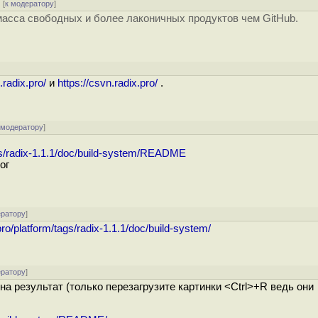
[
к модератору
]
масса свободных и более лаконичных продуктов чем GitHub.
.radix.pro/
и
https://csvn.radix.pro/
.
 модератору
]
ags/radix-1.1.1/doc/build-system/README
ог
ератору
]
pro/platform/tags/radix-1.1.1/doc/build-system/
ератору
]
на результат (только перезагрузите картинки <Ctrl>+R ведь они