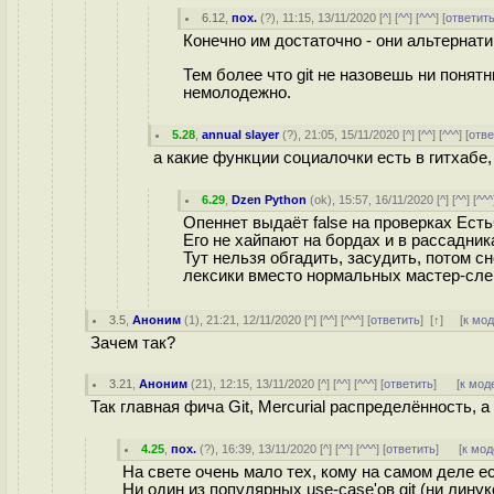
6.12
,
пох.
(
?
), 11:15, 13/11/2020 [
^
] [
^^
] [
^^^
] [
ответит
Конечно им достаточно - они альтернати
Тем более что git не назовешь ни понят
немолодежно.
5.28
,
annual slayer
(
?
), 21:05, 15/11/2020 [
^
] [
^^
] [
^^^
] [
отве
а какие функции социалочки есть в гитхабе
6.29
,
Dzen Python
(
ok
), 15:57, 16/11/2020 [
^
] [
^^
] [
^^^
Опеннет выдаёт false на проверках Ест
Его не хайпают на бордах и в рассадни
Тут нельзя обгадить, засудить, потом с
лексики вместо нормальных мастер-сле
3.5
,
Аноним
(
1
), 21:21, 12/11/2020 [
^
] [
^^
] [
^^^
] [
ответить
]
[
↑
] [
к мо
Зачем так?
3.21
,
Аноним
(
21
), 12:15, 13/11/2020 [
^
] [
^^
] [
^^^
] [
ответить
]
[
к мод
Так главная фича Git, Mercurial распределённость, а
4.25
,
пох.
(
?
), 16:39, 13/11/2020 [
^
] [
^^
] [
^^^
] [
ответить
]
[
к мод
На свете очень мало тех, кому на самом деле ес
Ни один из популярных use-case'ов git (ни лину