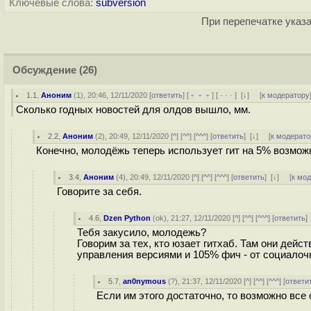
Ключевые слова:
subversion
При перепечатке указа
Обсуждение
(26)
1.1
,
Аноним
(
1
), 20:46, 12/11/2020 [
ответить
] [
﹢﹢﹢
] [
· · ·
]
[
↓
] [
к модератору
Сколько годных новостей для олдов вышло, мм.
2.2
,
Аноним
(
2
), 20:49, 12/11/2020 [
^
] [
^^
] [
^^^
] [
ответить
]
[
↓
] [
к модерато
Конечно, молодёжь теперь использует гит на 5% возможн
3.4
,
Аноним
(
4
), 20:49, 12/11/2020 [
^
] [
^^
] [
^^^
] [
ответить
]
[
↓
] [
к мо
Говорите за себя.
4.6
,
Dzen Python
(
ok
), 21:27, 12/11/2020 [
^
] [
^^
] [
^^^
] [
ответить
Тебя закусило, молодежь?
Говорим за тех, кто юзает гитхаб. Там они де
управления версиями и 105% фич - от социалоч
5.7
,
an0nymous
(
?
), 21:37, 12/11/2020 [
^
] [
^^
] [
^^^
] [
ответи
Если им этого достаточно, то возможно все 