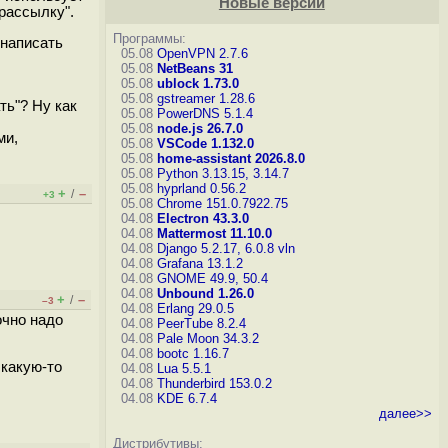
Новые версии
рассылку".
Программы:
 написать
05.08
OpenVPN 2.7.6
05.08
NetBeans 31
05.08
ublock 1.73.0
05.08
gstreamer 1.28.6
ть"? Ну как
05.08
PowerDNS 5.1.4
05.08
node.js 26.7.0
ми,
05.08
VSCode 1.132.0
05.08
home-assistant 2026.8.0
05.08
Python 3.13.15, 3.14.7
05.08
hyprland 0.56.2
+
–
/
+3
05.08
Chrome 151.0.7922.75
04.08
Electron 43.3.0
04.08
Mattermost 11.10.0
04.08
Django 5.2.17, 6.0.8
vln
04.08
Grafana 13.1.2
04.08
GNOME 49.9, 50.4
04.08
Unbound 1.26.0
+
–
/
–3
04.08
Erlang 29.0.5
очно надо
04.08
PeerTube 8.2.4
04.08
Pale Moon 34.3.2
04.08
bootc 1.16.7
 какую-то
04.08
Lua 5.5.1
04.08
Thunderbird 153.0.2
04.08
KDE 6.7.4
далее>>
Дистрибутивы: