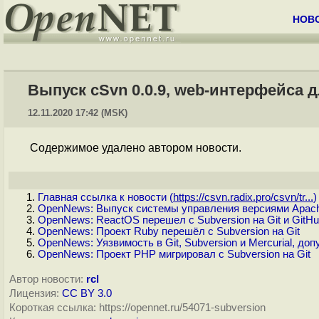
НОВ
Выпуск cSvn 0.0.9, web-интерфейса 
12.11.2020 17:42 (MSK)
Содержимое удалено автором новости.
Главная ссылка к новости (
https://csvn.radix.pro/csvn/tr...
)
OpenNews: Выпуск системы управления версиями Apache
OpenNews: ReactOS перешел с Subversion на Git и GitH
OpenNews: Проект Ruby перешёл с Subversion на Git
OpenNews: Уязвимость в Git, Subversion и Mercurial, до
OpenNews: Проект PHP мигрировал с Subversion на Git
Автор новости:
rcl
Лицензия:
CC BY 3.0
Короткая ссылка: https://opennet.ru/54071-subversion