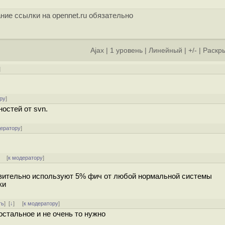
ние ссылки на opennet.ru обязательно
Ajax
|
1 уровень
|
Линейный
|
+/-
|
Раскры
]
ру
]
остей от svn.
дератору
]
]
[
к модератору
]
йствительно используют 5% фич от любой нормальной системы
ки
ть
]
[
↓
] [
к модератору
]
остальное и не очень то нужно