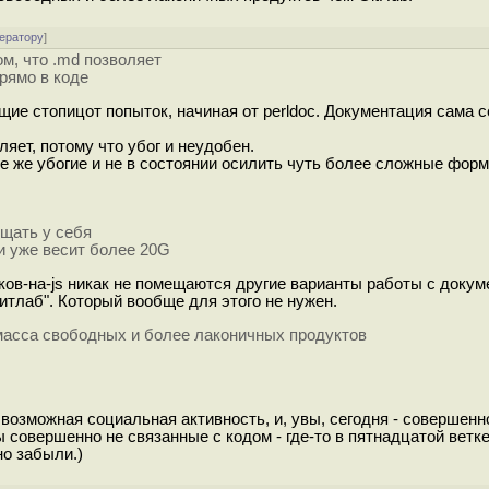
ератору
]
ом, что .md позволяет
рямо в коде
щие стопицот попыток, начиная от perldoc. Документация сама с
яет, потому что убог и неудобен.
ие же убогие и не в состоянии осилить чуть более сложные форм
ещать у себя
ти уже весит более 20G
ков-на-js никак не помещаются другие варианты работы с докум
итлаб". Который вообще для этого не нужен.
масса свободных и более лаконичных продуктов
я возможная социальная активность, и, увы, сегодня - совершенн
совершенно не связанные с кодом - где-то в пятнадцатой ветк
но забыли.)