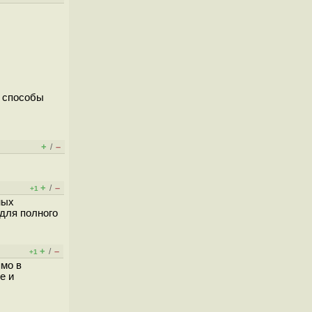
е способы
+
–
/
+
–
/
+1
ных
 для полного
+
–
/
+1
ямо в
е и