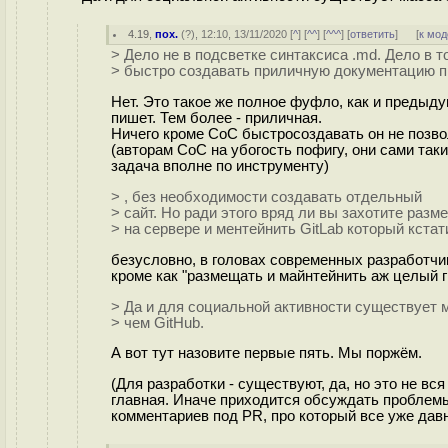
4.19
,
пох.
(
?
), 12:10, 13/11/2020 [
^
] [
^^
] [
^^^
] [
ответить
]
[
к мод
> Дело не в подсветке синтаксиса .md. Дело в т
> быстро создавать приличную документацию п
Нет. Это такое же полное фуфло, как и предыду
пишет. Тем более - приличная.
Ничего кроме CoC быстросоздавать он не позвол
(авторам CoC на убогость пофигу, они сами так
задача вполне по инструменту)
> , без необходимости создавать отдельный
> сайт. Но ради этого вряд ли вы захотите разм
> на сервере и ментейнить GitLab который кста
безусловно, в головах современных разработчи
кроме как "размещать и майнтейнить аж целый г
> Да и для социальной активности существует 
> чем GitHub.
А вот тут назовите первые пять. Мы поржём.
(Для разработки - существуют, да, но это не вс
главная. Иначе приходится обсуждать проблемы 
комментариев под PR, про который все уже дав