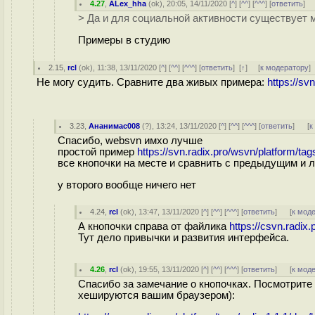
4.27
,
ALex_hha
(
ok
), 20:05, 14/11/2020 [
^
] [
^^
] [
^^^
] [
ответить
]
> Да и для социальной активности существует 
Примеры в студию
2.15
,
rcl
(
ok
), 11:38, 13/11/2020 [
^
] [
^^
] [
^^^
] [
ответить
]
[
↑
] [
к модератору
]
Не могу судить. Сравните два живых примера:
https://svn
3.23
,
Ананимас008
(
?
), 13:24, 13/11/2020 [
^
] [
^^
] [
^^^
] [
ответить
]
[
к
Спасибо, websvn имхо лучше
простой пример
https://svn.radix.pro/wsvn/platform/t
все кнопочки на месте и сравнить с предыдущим и л
у второго вообще ничего нет
4.24
,
rcl
(
ok
), 13:47, 13/11/2020 [
^
] [
^^
] [
^^^
] [
ответить
]
[
к мод
А кнопочки справа от файлика
https://csvn.radix.
Тут дело привычки и развития интерфейса.
4.26
,
rcl
(
ok
), 19:55, 13/11/2020 [
^
] [
^^
] [
^^^
] [
ответить
]
[
к мод
Спасибо за замечание о кнопочках. Посмотрите 
хешируются вашим браузером):