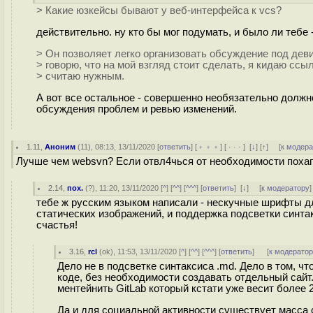
> Какие юзкейсы бывают у веб-интерфейса к vcs?
действительно. ну кто бы мог подумать, и было ли тебе 
> Он позволяет легко организовать обсуждение под девиз
> говорю, что на мой взгляд стоит сделать, я кидаю ссыл
> считаю нужным.
А вот все остальное - совершенно необязательно должн
обсуждения проблем и ревью изменений.
1.11
,
Аноним
(
11
), 08:13, 13/11/2020 [
ответить
] [
﹢﹢﹢
] [
· · ·
]
[
↓
] [
↑
] [
к модер
Лучше чем websvn? Если отвл4чься от необходимости поха
2.14
,
пох.
(
?
), 11:20, 13/11/2020 [
^
] [
^^
] [
^^^
] [
ответить
]
[
↓
] [
к модератору
]
тебе ж русским языком написали - нескучные шрифты 
статических изображений, и поддержка подсветки синтак
счастья!
3.16
,
rcl
(
ok
), 11:53, 13/11/2020 [
^
] [
^^
] [
^^^
] [
ответить
]
[
к модерато
Дело не в подсветке синтаксиса .md. Дело в том, 
коде, без необходимости создавать отдельный сайт.
ментейнить GitLab который кстати уже весит более 2
Да и для социальной активности существует масса 