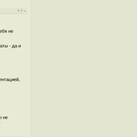
+
–
/
ебя не
аты - да и
ентацией,
о не
е