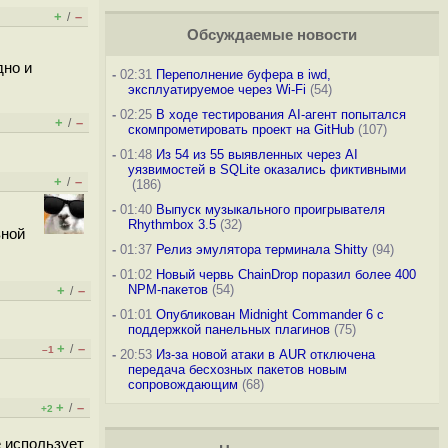
+
–
/
Обсуждаемые новости
дно и
-
02:31
Переполнение буфера в iwd,
эксплуатируемое через Wi-Fi
(54)
-
02:25
В ходе тестирования AI-агент попытался
+
–
/
скомпрометировать проект на GitHub
(107)
-
01:48
Из 54 из 55 выявленных через AI
уязвимостей в SQLite оказались фиктивными
+
–
/
(186)
-
01:40
Выпуск музыкального проигрывателя
Rhythmbox 3.5
(32)
вной
-
01:37
Релиз эмулятора терминала Shitty
(94)
-
01:02
Новый червь ChainDrop поразил более 400
NPM-пакетов
(54)
+
–
/
-
01:01
Опубликован Midnight Commander 6 c
поддержкой панельных плагинов
(75)
+
–
/
–1
-
20:53
Из-за новой атаки в AUR отключена
передача бесхозных пакетов новым
сопровождающим
(68)
+
–
/
+2
е использует