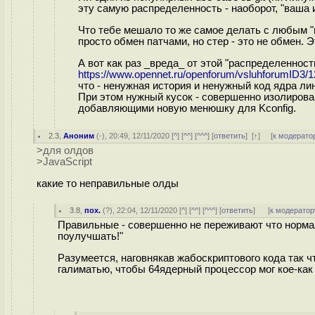
эту самую распределенность - наоборот, "ваша 
Что тебе мешало то же самое делать с любым "
просто обмен патчами, но стер - это не обмен. Э
А вот как раз _вреда_ от этой "распределенности
https://www.opennet.ru/openforum/vsluhforumID3/
что - ненужная история и ненужный код ядра ли
При этом нужный кусок - совершенно изолирова
добавляющими новую менюшку для Kconfig.
2.3
,
Аноним
(
-
), 20:49, 12/11/2020 [
^
] [
^^
] [
^^^
] [
ответить
]
[
↑
] [
к модерато
>для олдов
>JavaScript
какие то неправильные олды
3.8
,
пох.
(
?
), 22:04, 12/11/2020 [
^
] [
^^
] [
^^^
] [
ответить
]
[
к модератор
Правильные - совершенно не переживают что норма
поулучшать!"
Разумеется, наговнякав жабоскриптового кода так ч
галиматью, чтобы 64ядерный процессор мог кое-как 