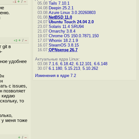
+
–
/
–1
05.08
Tails 7.10.1
ие
04.08
Deepin 25.2.1
меню.
03.08
Azure Linux 3.0.20260803
01.08
NetBSD 11.0
и
24.07
Ubuntu Touch 24.04 2.0
23.07
Solaris 11.4 SRU94
21.07
Omarchy 3.8.4
19.07
Chrome OS 150.0.7871.150
+
–
/
17.07
Whonix 18.2.1.9
+3
16.07
SteamOS 3.8.15
 git в
16.07
OPNsense 26.7
-
Актуальные ядра Linux:
ьное удобнее
03.08
7.1.6
,
6.18.42
,
6.12.101
,
6.6.148
30.07
6.1.180
,
5.15.213
,
5.10.262
Изменения в ядре 7.2
Он
Он
ть с issues,
Он позволяет
я кидаю
скольку, то
олько,
 у меня тоже
+
–
/