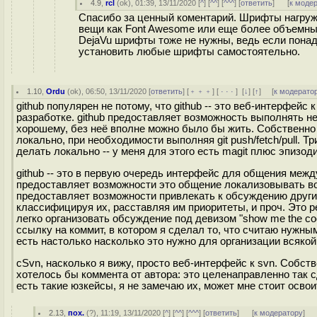
4.9
,
rcl
(
ok
), 01:39, 13/11/2020 [
^
] [
^^
] [
^^^
] [
ответить
]
[
к моде
Спасибо за ценный коментарий. Шрифты нагруж
вещи как Font Awesome или еще более объемны
DejaVu шрифты тоже не нужны, ведь если понад
установить любые шрифты самостоятельно.
1.10
,
Ordu
(
ok
), 06:50, 13/11/2020 [
ответить
] [
﹢﹢﹢
] [
· · ·
]
[
↓
] [
↑
] [
к модерато
github популярен не потому, что github -- это веб-интерфейс к 
разработке. github предоставляет возможность выполнять нек
хорошему, без неё вполне можно было бы жить. Собственно я
локально, при необходимости выполняя git push/fetch/pull. 
делать локально -- у меня для этого есть magit плюс эпизод
github -- это в первую очередь интерфейс для общения меж
предоставляет возможности это общение локализовывать вокр
предоставляет возможности привлекать к обсуждению других
классифицируя их, расставляя им приоритеты, и проч. Это р
легко организовать обсуждение под девизом "show me the code
ссылку на коммит, в котором я сделал то, что считаю нужны
есть настолько насколько это нужно для организации всякой
cSvn, насколько я вижу, просто веб-интерфейс к svn. Собстве
хотелось бы коммента от автора: это целенаправленно так 
есть такие юзкейсы, я не замечаю их, может мне стоит освои
2.13
,
пох.
(
?
), 11:19, 13/11/2020 [
^
] [
^^
] [
^^^
] [
ответить
]
[
к модератору
]