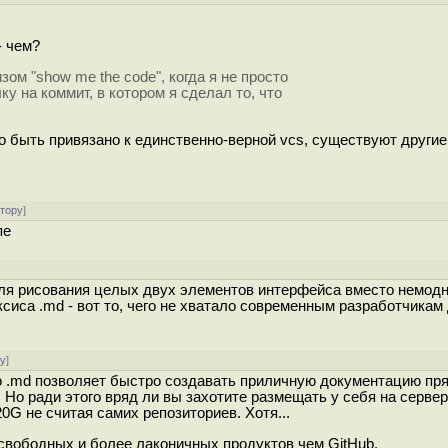
- чем?
ом "show me the code", когда я не просто
ку на коммит, в котором я сделал то, что
о быть привязано к единственно-верной vcs, существуют други
атору
]
пе
для рисования целых двух элементов интерфейса вместо немод
сиса .md - вот то, чего не хватало современным разработчикам
ру
]
что .md позволяет быстро создавать приличную документацию пр
 Но ради этого вряд ли вы захотите размещать у себя на сервер
0G не считая самих репозиториев. Хотя...
свободных и более лаконичных продуктов чем GitHub.