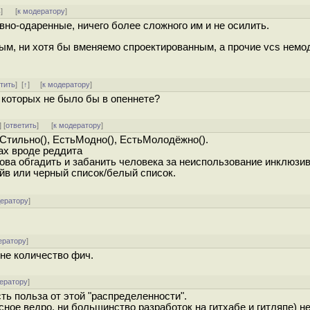
ь
]
[
к модератору
]
вно-одаренные, ничего более сложного им и не осилить.
ным, ни хотя бы вменяемо спроектированным, а прочие vcs немо
тить
]
[
↑
] [
к модератору
]
, которых не было бы в опеннете?
] [
ответить
]
[
к модератору
]
ьСтильно(), ЕстьМодно(), ЕстьМолодёжно().
ках вроде реддита
нова обгадить и забанить человека за неиспользование инклюзи
йв или черный список/белый список.
дератору
]
ератору
]
 не количество фич.
ератору
]
ть польза от этой "распределенности".
ксное ведро, ни большинство разработок на гитхабе и гитляпе) н