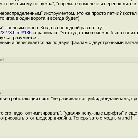
история никому не нужна", "порежьте помельче и перепошлите в 
нераспределенным" инструментом, это же просто патчи? (хотел
то игра в одни ворота и всегда будет)
" - полным полно. Когда в очередной раз вот тут -
122278.html#136
спрашивают "что туда такого можно было напиха
нукса, разумеется.
нный и пересекается аж по двум файлам с двустрочными патча
ру
]
у
]
льно работающий софт "не развивается, уйбидабидапичаль, ср
то его надо "оптимизировать", "удаляя ненужные шрифты" и еще
отрисовать этот шедевр дизайна. Теперь зато с модным .md !