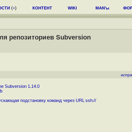
ОСТИ
(
+
)
КОНТЕНТ
WIKI
MAN'ы
ФО
для репозиториев Subversion
испра
 Subversion 1.14.0
ub
пускающая подстановку команд через URL ssh://