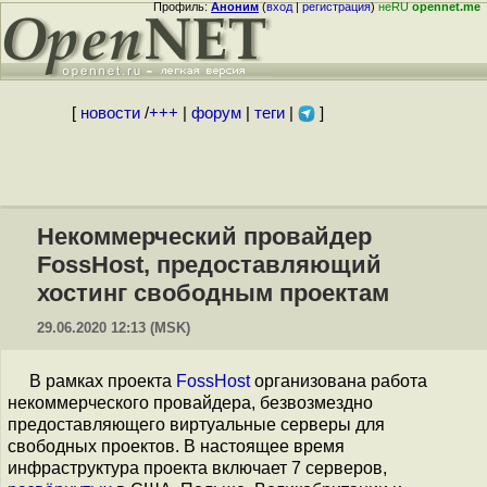
Профиль:
Аноним
(
вход
|
регистрация
)
неRU
opennet.me
[
новости
/
+++
|
форум
|
теги
|
]
Некоммерческий провайдер
FossHost, предоставляющий
хостинг свободным проектам
29.06.2020 12:13 (MSK)
В рамках проекта
FossHost
организована работа
некоммерческого провайдера, безвозмездно
предоставляющего виртуальные серверы для
свободных проектов. В настоящее время
инфраструктура проекта включает 7 серверов,