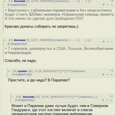
–1
1.4
,
Аноним
(
4
), 12:53, 29/06/2020 [
ответить
] [
﹢﹢﹢
] [
· · ·
]
[
↑
]
+
–
[
к модератору
]
/
> Виртуалка с сабжевыми параметрами и без оверселлинга
будет стоить $20/мес минимум. Нормальная помощь проекту.
А что лично ты сделал для свободного ПО?
Красиво донаты собирать не запретишь.)
1.5
,
Аноним
(
5
), 12:57, 29/06/2020 [
ответить
] [
﹢﹢﹢
] [
· · ·
]
[
↓
]
+
–
/
[
к модератору
]
> 7 серверов, развёрнутых в США, Польше, Великобритании
и Нидерландах
Спасибо, не надо.
+5
2.8
,
ryoken
(
ok
), 13:18, 29/06/2020 [
^
] [
^^
] [
^^^
] [
ответить
]
+
–
[
к модератору
]
/
Простите, а где надо? В Парагвае?
+3
3.31
,
Аноним
(
31
), 15:34, 29/06/2020 [
^
] [
^^
] [
^^^
] [
ответить
]
[
↓
]
+
–
[
к модератору
]
/
Может в Парагвае даже лучше будет, чем в Северном
Гондурасе, где этот хостинг включат в список
организаторов распространения информации.