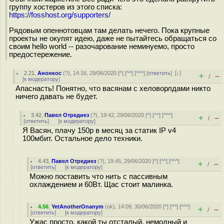
группу хостеров из этого списка:
https://fosshost.org/supporters/
Рядовым опеннотовцам там делать нечего. Пока крупные
проекты не окупят идею, даже не пытайтесь обращаться со
своим hello world -- разочарование неминуемо, просто
предостережение.
2.21
,
Анонкос
(
?
), 14:16, 29/06/2020 [
^
] [
^^
] [
^^^
] [
ответить
]
[
↓
]
+
–
/
[
к модератору
]
Апаснасть! Понятно, что васянам с хеловорлдами никто
ничего давать не будет.
3.42
,
Павел Отредиез
(
?
), 19:42, 29/06/2020 [
^
] [
^^
] [
^^^
]
+
–
/
[
ответить
]
[
к модератору
]
Я Васян, плачу 150р в месяц за статик IP v4
100мбит. Остальное дело техники.
4.43
,
Павел Отредиез
(
?
), 19:45, 29/06/2020 [
^
] [
^^
] [
^^^
]
+
–
/
[
ответить
]
[
к модератору
]
Можно поставить что нить с пассивным
охлаждением и 60Вт. Щас стоит малинка.
4.56
,
YetAnotherOnanym
(
ok
), 14:09, 30/06/2020 [
^
] [
^^
] [
^^^
]
+
–
/
[
ответить
]
[
к модератору
]
Ужас просто, какой ты отсталый, немодный и