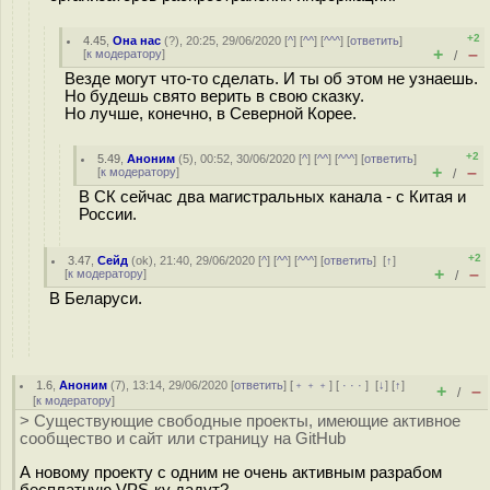
+2
4.45
,
Она нас
(
?
), 20:25, 29/06/2020 [
^
] [
^^
] [
^^^
] [
ответить
]
+
–
[
к модератору
]
/
Везде могут что-то сделать. И ты об этом не узнаешь.
Но будешь свято верить в свою сказку.
Но лучше, конечно, в Северной Корее.
+2
5.49
,
Аноним
(
5
), 00:52, 30/06/2020 [
^
] [
^^
] [
^^^
] [
ответить
]
+
–
[
к модератору
]
/
В СК сейчас два магистральных канала - с Китая и
России.
+2
3.47
,
Сейд
(
ok
), 21:40, 29/06/2020 [
^
] [
^^
] [
^^^
] [
ответить
]
[
↑
]
+
–
[
к модератору
]
/
В Беларуси.
1.6
,
Аноним
(
7
), 13:14, 29/06/2020 [
ответить
] [
﹢﹢﹢
] [
· · ·
]
[
↓
] [
↑
]
+
–
/
[
к модератору
]
> Существующие свободные проекты, имеющие активное
сообщество и сайт или страницу на GitHub
А новому проекту с одним не очень активным разрабом
бесплатную VPS-ку дадут?