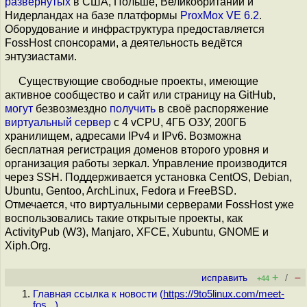
развёрнутых
в США, Польше, Великобритании и
Нидерландах на базе платформы
ProxMox VE 6.2
.
Оборудование и инфраструктура предоставляется
FossHost спонсорами, а деятельность ведётся
энтузиастами.
Существующие свободные проекты, имеющие
активное сообщество и сайт или страницу на GitHub,
могут
безвозмездно
получить
в своё распоряжение
виртуальный сервер
с 4 vCPU, 4ГБ ОЗУ, 200ГБ
хранилищем, адресами IPv4 и IPv6. Возможна
бесплатная регистрация доменов второго уровня и
организация работы зеркал. Управление производится
через SSH. Поддерживается установка CentOS, Debian,
Ubuntu, Gentoo, ArchLinux, Fedora и FreeBSD.
Отмечается, что виртуальными серверами FossHost уже
воспользовались такие открытые проекты, как
ActivityPub (W3), Manjaro, XFCE, Xubuntu, GNOME и
Xiph.Org.
+
–
исправить
/
+44
Главная ссылка к новости (
https://9to5linux.com/meet-
fos...
)