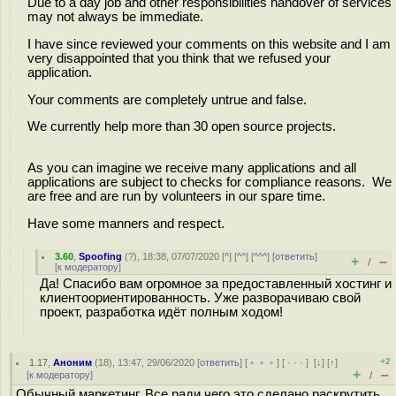
Due to a day job and other responsibilities handover of services
may not always be immediate.
I have since reviewed your comments on this website and I am
very disappointed that you think that we refused your
application.
Your comments are completely untrue and false.
We currently help more than 30 open source projects.
As you can imagine we receive many applications and all
applications are subject to checks for compliance reasons. We
are free and are run by volunteers in our spare time.
Have some manners and respect.
3.60
,
Spoofing
(
?
), 18:38, 07/07/2020 [
^
] [
^^
] [
^^^
] [
ответить
]
+
–
/
[
к модератору
]
Да! Спасибо вам огромное за предоставленный хостинг и
клиентоориентированность. Уже разворачиваю свой
проект, разработка идёт полным ходом!
+2
1.17
,
Аноним
(
18
), 13:47, 29/06/2020 [
ответить
] [
﹢﹢﹢
] [
· · ·
]
[
↓
] [
↑
]
+
–
[
к модератору
]
/
Обычный маркетинг. Все ради чего это сделано раскрутить