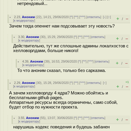
нетрендовый...
2.23
,
Аноним
(
22
), 14:21, 29/06/2020 [
^
] [
^^
] [
^^^
] [
ответить
]
[
↓
] [
↑
]
+
–
/
[
к модератору
]
Зачем тогда опеннет нам подсовывает эту новость?
3.30
,
Аноним
(
30
), 15:29, 29/06/2020 [
^
] [
^^
] [
^^^
] [
ответить
]
+
–
/
[
к модератору
]
Действительно, тут же сплошные админы локалхостов с
хелловорлдами, больше никого!
4.39
,
Аноним
(
39
), 16:53, 29/06/2020 [
^
] [
^^
] [
^^^
] [
ответить
]
+
–
/
[
к модератору
]
То что аноним сказал, только без сарказма.
+1
2.29
,
Аноним
(
30
), 15:28, 29/06/2020 [
^
] [
^^
] [
^^^
] [
ответить
]
[
↑
]
+
–
[
к модератору
]
/
А зачем хелловорлду 4 ядра? Можно обойтись и
бесплатными github pages.
Аппаратные ресурсы всегда ограничены, само собой,
будет отбор по нужности проекта.
3.55
,
Аноним
(
55
), 13:07, 30/06/2020 [
^
] [
^^
] [
^^^
] [
ответить
]
+
–
/
[
к модератору
]
нарушишь кодекс поведения и будешь забанен