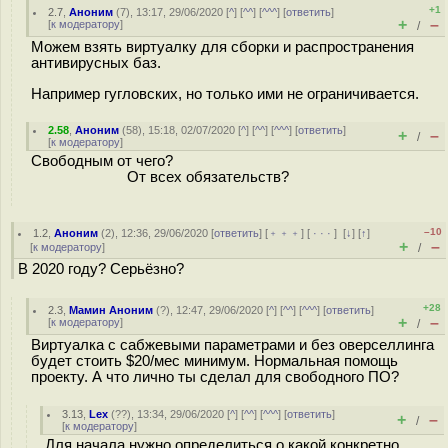
+1
2.7
,
Аноним
(
7
), 13:17, 29/06/2020 [
^
] [
^^
] [
^^^
] [
ответить
]
+
–
[
к модератору
]
/
Можем взять виртуалку для сборки и распространения
антивирусных баз.
Например гугловских, но только ими не ограничивается.
2.58
,
Аноним
(
58
), 15:18, 02/07/2020 [
^
] [
^^
] [
^^^
] [
ответить
]
+
–
/
[
к модератору
]
Свободным от чего?
От всех обязательств?
–10
1.2
,
Аноним
(
2
), 12:36, 29/06/2020 [
ответить
] [
﹢﹢﹢
] [
· · ·
]
[
↓
] [
↑
]
+
–
[
к модератору
]
/
В 2020 году? Серьёзно?
+28
2.3
,
Мамин Аноним
(
?
), 12:47, 29/06/2020 [
^
] [
^^
] [
^^^
] [
ответить
]
+
–
[
к модератору
]
/
Виртуалка с сабжевыми параметрами и без оверселлинга
будет стоить $20/мес минимум. Нормальная помощь
проекту. А что лично ты сделал для свободного ПО?
3.13
,
Lex
(
??
), 13:34, 29/06/2020 [
^
] [
^^
] [
^^^
] [
ответить
]
+
–
/
[
к модератору
]
Для начала нужно определиться о какой конкретно