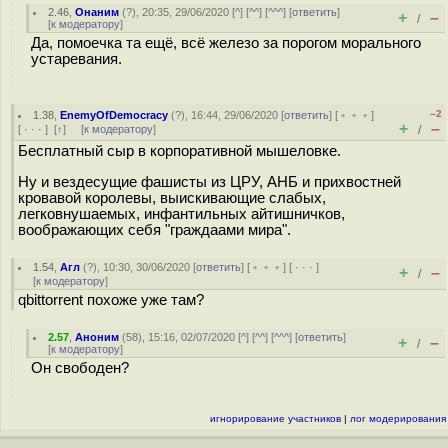
2.46
,
Онаним
(
?
), 20:35, 29/06/2020 [
^
] [
^^
] [
^^^
] [
ответить
]
+
–
/
[
к модератору
]
Да, помоечка та ещё, всё железо за порогом морального
устаревания.
–2
1.38
,
EnemyOfDemocracy
(
?
), 16:44, 29/06/2020 [
ответить
] [
﹢﹢﹢
]
+
–
[
· · ·
]
[
↑
] [
к модератору
]
/
Бесплатный сыр в корпоративной мышеловке.
Ну и вездесущие фашисты из ЦРУ, АНБ и прихвостней
кровавой королевы, выискивающие слабых,
легковнушаемых, инфантильных айтишничков,
воображающих себя "граждаами мира".
1.54
,
Агл
(
?
), 10:30, 30/06/2020 [
ответить
] [
﹢﹢﹢
] [
· · ·
]
+
–
/
[
к модератору
]
qbittorrent похоже уже там?
2.57
,
Аноним
(
58
), 15:16, 02/07/2020 [
^
] [
^^
] [
^^^
] [
ответить
]
+
–
/
[
к модератору
]
Он свободен?
игнорирование участников
|
лог модерирования