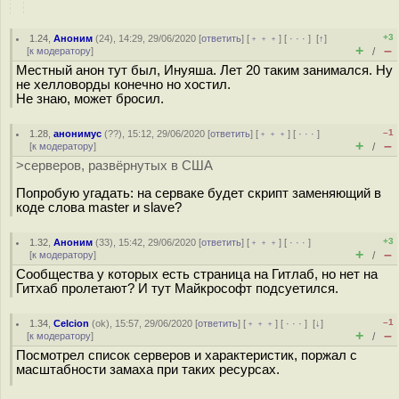
+3
1.24
,
Аноним
(
24
), 14:29, 29/06/2020 [
ответить
] [
﹢﹢﹢
] [
· · ·
]
[
↑
]
+
–
[
к модератору
]
/
Местный анон тут был, Инуяша. Лет 20 таким занимался. Ну
не хелловорды конечно но хостил.
Не знаю, может бросил.
–1
1.28
,
анонимус
(
??
), 15:12, 29/06/2020 [
ответить
] [
﹢﹢﹢
] [
· · ·
]
+
–
[
к модератору
]
/
>серверов, развёрнутых в США
Попробую угадать: на серваке будет скрипт заменяющий в
коде слова master и slave?
+3
1.32
,
Аноним
(
33
), 15:42, 29/06/2020 [
ответить
] [
﹢﹢﹢
] [
· · ·
]
+
–
[
к модератору
]
/
Сообщества у которых есть страница на Гитлаб, но нет на
Гитхаб пролетают? И тут Майкрософт подсуетился.
–1
1.34
,
Celcion
(
ok
), 15:57, 29/06/2020 [
ответить
] [
﹢﹢﹢
] [
· · ·
]
[
↓
]
+
–
[
к модератору
]
/
Посмотрел список серверов и характеристик, поржал с
масштабности замаха при таких ресурсах.