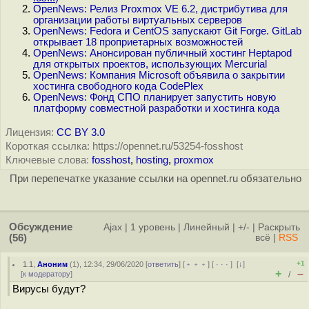
OpenNews: Релиз Proxmox VE 6.2, дистрибутива для
организации работы виртуальных серверов
OpenNews: Fedora и CentOS запускают Git Forge. GitLab
открывает 18 проприетарных возможностей
OpenNews: Анонсирован публичный хостинг Heptapod
для открытых проектов, использующих Mercurial
OpenNews: Компания Microsoft объявила о закрытии
хостинга свободного кода CodePlex
OpenNews: Фонд СПО планирует запустить новую
платформу совместной разработки и хостинга кода
Лицензия:
CC BY 3.0
Короткая ссылка: https://opennet.ru/53254-fosshost
Ключевые слова:
fosshost
,
hosting
,
proxmox
При перепечатке указание ссылки на opennet.ru обязательно
Обсуждение
Ajax
|
1 уровень
|
Линейный
|
+/-
|
Раскрыть
(56)
всё
|
RSS
+1
1.1
,
Аноним
(
1
), 12:34, 29/06/2020 [
ответить
] [
﹢﹢﹢
] [
· · ·
]
[
↓
]
+
–
[
к модератору
]
/
Вирусы будут?