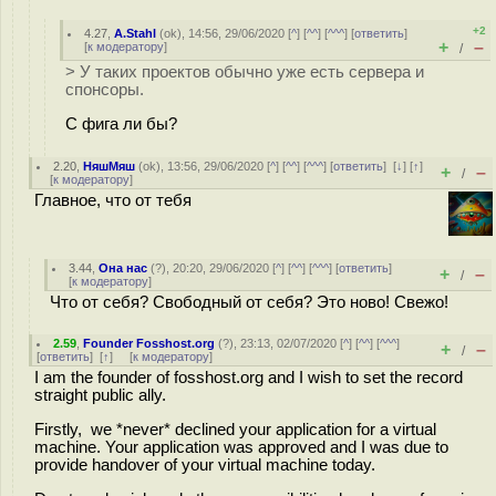
+2
4.27
,
A.Stahl
(
ok
), 14:56, 29/06/2020 [
^
] [
^^
] [
^^^
] [
ответить
]
+
–
[
к модератору
]
/
> У таких проектов обычно уже есть сервера и
спонсоры.
С фига ли бы?
2.20
,
НяшМяш
(
ok
), 13:56, 29/06/2020 [
^
] [
^^
] [
^^^
] [
ответить
]
[
↓
] [
↑
]
+
–
/
[
к модератору
]
Главное, что от тебя
3.44
,
Она нас
(
?
), 20:20, 29/06/2020 [
^
] [
^^
] [
^^^
] [
ответить
]
+
–
/
[
к модератору
]
Что от себя? Свободный от себя? Это ново! Свежо!
2.59
,
Founder Fosshost.org
(
?
), 23:13, 02/07/2020 [
^
] [
^^
] [
^^^
]
+
–
/
[
ответить
]
[
↑
] [
к модератору
]
I am the founder of fosshost.org and I wish to set the record
straight public ally.
Firstly, we *never* declined your application for a virtual
machine. Your application was approved and I was due to
provide handover of your virtual machine today.