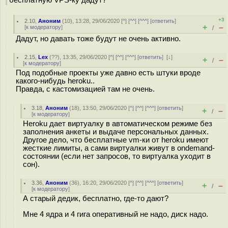
+3
2.10
,
Аноним
(
10
), 13:28, 29/06/2020 [
^
] [
^^
] [
^^^
] [
ответить
]
+
–
[
к модератору
]
/
Дадут, но давать тоже будут не очень активно.
2.15
,
Lex
(
??
), 13:35, 29/06/2020 [
^
] [
^^
] [
^^^
] [
ответить
]
[
↓
]
+
–
/
[
к модератору
]
Под подобные проекты уже давно есть штуки вроде
какого-нибудь heroku..
Правда, с кастомизацией там не очень.
3.18
,
Аноним
(
18
), 13:50, 29/06/2020 [
^
] [
^^
] [
^^^
] [
ответить
]
+
–
/
[
к модератору
]
Heroku дает виртуалку в автоматическом режиме без
заполнения анкеты и выдаче персональных данных.
Другое дело, что бесплатные vm-ки от heroku имеют
жесткие лимиты, а сами виртуалки живут в ondemand-
состоянии (если нет запросов, то виртуалка уходит в
сон).
3.36
,
Аноним
(
36
), 16:20, 29/06/2020 [
^
] [
^^
] [
^^^
] [
ответить
]
+
–
/
[
к модератору
]
А старый дедик, бесплатно, где-то дают?
Мне 4 ядра и 4 гига оперативный не надо, диск надо.