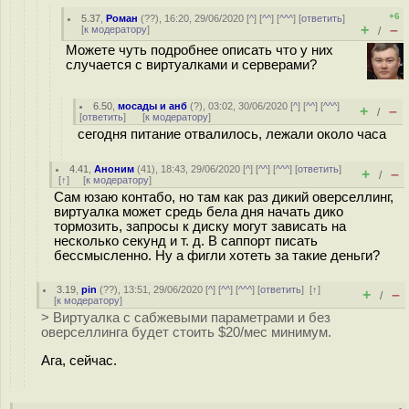
+6
5.37
,
Роман
(
??
), 16:20, 29/06/2020 [
^
] [
^^
] [
^^^
] [
ответить
]
+
–
[
к модератору
]
/
Можете чуть подробнее описать что у них
случается с виртуалками и серверами?
6.50
,
мосады и анб
(
?
), 03:02, 30/06/2020 [
^
] [
^^
] [
^^^
]
+
–
/
[
ответить
]
[
к модератору
]
сегодня питание отвалилось, лежали около часа
4.41
,
Аноним
(
41
), 18:43, 29/06/2020 [
^
] [
^^
] [
^^^
] [
ответить
]
+
–
/
[
↑
] [
к модератору
]
Сам юзаю контабо, но там как раз дикий оверселлинг,
виртуалка может средь бела дня начать дико
тормозить, запросы к диску могут зависать на
несколько секунд и т. д. В саппорт писать
бессмысленно. Ну а фигли хотеть за такие деньги?
3.19
,
pin
(
??
), 13:51, 29/06/2020 [
^
] [
^^
] [
^^^
] [
ответить
]
[
↑
]
+
–
/
[
к модератору
]
> Виртуалка с сабжевыми параметрами и без
оверселлинга будет стоить $20/мес минимум.
Ага, сейчас.