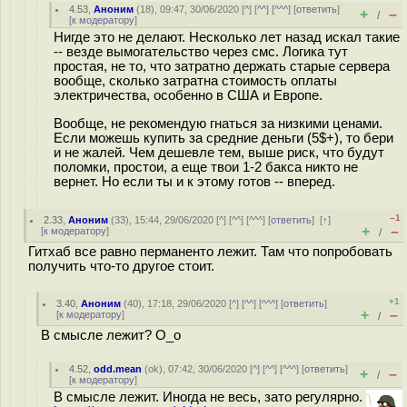
4.53
,
Аноним
(
18
), 09:47, 30/06/2020 [
^
] [
^^
] [
^^^
] [
ответить
]
+
–
/
[
к модератору
]
Нигде это не делают. Несколько лет назад искал такие
-- везде вымогательство через смс. Логика тут
простая, не то, что затратно держать старые сервера
вообще, сколько затратна стоимость оплаты
электричества, особенно в США и Европе.
Вообще, не рекомендую гнаться за низкими ценами.
Если можешь купить за средние деньги (5$+), то бери
и не жалей. Чем дешевле тем, выше риск, что будут
поломки, простои, а еще твои 1-2 бакса никто не
вернет. Но если ты и к этому готов -- вперед.
–1
2.33
,
Аноним
(
33
), 15:44, 29/06/2020 [
^
] [
^^
] [
^^^
] [
ответить
]
[
↑
]
+
–
[
к модератору
]
/
Гитхаб все равно перманенто лежит. Там что попробовать
получить что-то другое стоит.
+1
3.40
,
Аноним
(
40
), 17:18, 29/06/2020 [
^
] [
^^
] [
^^^
] [
ответить
]
+
–
[
к модератору
]
/
В смысле лежит? О_о
4.52
,
odd.mean
(
ok
), 07:42, 30/06/2020 [
^
] [
^^
] [
^^^
] [
ответить
]
+
–
/
[
к модератору
]
В смысле лежит. Иногда не весь, зато регулярно.