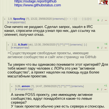
https://outage.report/github
https://www.githubstatus.com
1.9
,
Spoofing
(
?
), 13:22, 29/06/2020 [
ответить
] [
﹢﹢﹢
] [
· · ·
]
[
↓
] [
↑
]
+
–
/
[
к модератору
]
Они ничего не раздают. Сделал запрос, зашёл в IRC
канал, спросили откуда узнал про них, дал ссылку на
опеннет, получил отказ.
+4
2.11
,
A.Stahl
(
ok
), 13:30, 29/06/2020 [
^
] [
^^
] [
^^^
] [
ответить
]
[
↓
]
+
–
[
к модератору
]
/
>Существующие свободные проекты, имеющие
активное сообщество и сайт или страницу на GitHub
Ты уверен что вы одинаково понимаете этот критерий? Для
тебя может пару человек с ЛОРа это уже "активное
сообщество", а проект нацелен на помощь куда более
масштабным проектам.
+1
3.26
,
annon
(
?
), 14:47, 29/06/2020 [
^
] [
^^
] [
^^^
] [
ответить
]
+
–
[
к модератору
]
/
А зачем FOSS проекту, уже имеющему активное
сообщество, вдруг понадобятся какие-то левые
сервера?
У таких проектов обычно уже есть сервера и спонсоры.