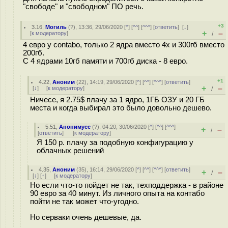
"свободе" и "свободном" ПО речь.
+3
3.16
,
Могиль
(
?
), 13:36, 29/06/2020 [
^
] [
^^
] [
^^^
] [
ответить
]
[
↓
]
+
–
[
к модератору
]
/
4 евро у contabo, только 2 ядра вместо 4х и 300гб вместо
200гб.
C 4 ядрами 10гб памяти и 700гб диска - 8 евро.
+1
4.22
,
Аноним
(
22
), 14:19, 29/06/2020 [
^
] [
^^
] [
^^^
] [
ответить
]
+
–
[
↓
] [
к модератору
]
/
Ничесе, я 2.75$ плачу за 1 ядро, 1ГБ ОЗУ и 20 ГБ
места и когда выбирал это было довольно дешево.
5.51
,
Анонимусс
(
?
), 04:20, 30/06/2020 [
^
] [
^^
] [
^^^
]
+
–
/
[
ответить
]
[
к модератору
]
Я 150 р. плачу за подобную конфигурацию у
облачных решений
4.35
,
Аноним
(
35
), 16:14, 29/06/2020 [
^
] [
^^
] [
^^^
] [
ответить
]
+
–
/
[
↓
] [
↑
] [
к модератору
]
Но если что-то пойдет не так, техподдержка - в районе
90 евро за 40 минут. Из личного опыта на контабо
пойти не так может что-угодно.
Но серваки очень дешевые, да.