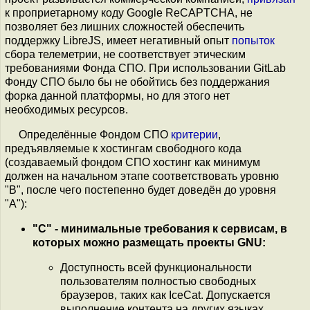
к проприетарному коду Google ReCAPTCHA, не
позволяет без лишних сложностей обеспечить
поддержку LibreJS, имеет негативный опыт
попыток
сбора телеметрии, не соответствует этическим
требованиями Фонда СПО. При использовании GitLab
Фонду СПО было бы не обойтись без поддержания
форка данной платформы, но для этого нет
необходимых ресурсов.
Определённые Фондом СПО
критерии
,
предъявляемые к хостингам свободного кода
(создаваемый фондом СПО хостинг как минимум
должен на начальном этапе соответствовать уровню
"B", после чего постепенно будет доведён до уровня
"A"):
"C" - минимальные требования к сервисам, в
которых можно размещать проекты GNU:
Доступность всей функциональности
пользователям полностью свободных
браузеров, таких как IceCat. Допускается
выполнение контента на других языках