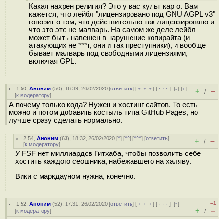
Какая нахрен религия? Это у вас культ карго. Вам
кажется, что лейбл "лицензировано под GNU AGPL v3"
говорит о том, что действительно так лицензировано и
что это это не малварь. На самом же деле лейбл
может быть навешен в нарушение копирайта (и
атакующих не ***т, они и так преступники), и вообще
бывает малварь под свободными лицензиями,
включая GPL.
1.50
,
Аноним
(
50
), 16:39, 26/02/2020 [
ответить
] [
﹢﹢﹢
] [
· · ·
]
[
↓
] [
↑
]
+
–
/
[
к модератору
]
А почему только кода? Нужен и хостинг сайтов. То есть
можно и потом добавить костыль типа GitHub Pages, но
лучше сразу сделать нормально.
2.54
,
Аноним
(
63
), 18:32, 26/02/2020 [
^
] [
^^
] [
^^^
] [
ответить
]
+
–
/
[
к модератору
]
У FSF нет миллиардов Гитхаба, чтобы позволить себе
хостить каждого сеошника, набежавшего на халяву.
Вики с маркдауном нужна, конечно.
–1
1.52
,
Аноним
(
52
), 17:31, 26/02/2020 [
ответить
] [
﹢﹢﹢
] [
· · ·
]
[
↑
]
+
–
[
к модератору
]
/