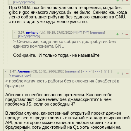
+
–
/
[
к модератору
]
Про GNU/Linux было актуально в те времена, когда без
glibc и gcc никакого линукса бы не было. Сейчас же, когда
легко собрать дистрибутив без единого компонента GNU,
это выглядит уже куда менее уместно.
3.67
,
myhand
(
ok
), 09:19, 27/02/2020 [
^
] [
^^
] [
^^^
] [
ответить
]
+
–
/
[
к модератору
]
> Сейчас же, когда легко собрать дистрибутив без
единого компонента GNU
Собирайте. И только тогда - не называйте.
1.47
,
Аноним
(
63
), 15:51, 26/02/2020 [
ответить
] [
﹢﹢﹢
] [
· · ·
]
[
↓
] [
↑
]
+
–
/
[
к модератору
]
> проблематичность работы без включения JavaScript в
браузере
Абсолютно необоснованная претензия. Как они себе
представляют code review без джаваскрипта? В чем
проблема JS, если он свободный?
В любом случае, качественный открытый проект должен
прежде всего предоставлять открытый стандартизированной
API, для которого можно написать любой клиент - хоть
браузерный, хоть десктопный на Qt, хоть консольный на