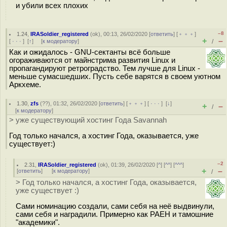
и убили всех плохих
–8
1.24
,
IRASoldier_registered
(
ok
), 00:13, 26/02/2020 [
ответить
] [
﹢﹢﹢
]
+
–
[
· · ·
]
[
↑
] [
к модератору
]
/
Как и ожидалось - GNU-сектанты всё больше
огораживаются от майнстрима развития Linux и
пропагандируют ретроградство. Тем лучше для Linux -
меньше сумасшедших. Пусть себе варятся в своем уютном
Аркхеме.
1.30
,
zfs
(
??
), 01:32, 26/02/2020 [
ответить
] [
﹢﹢﹢
] [
· · ·
]
[
↓
]
+
–
/
[
к модератору
]
> уже существующий хостинг Года Savannah
Год только начался, а хостинг Года, оказывается, уже
существует:)
–2
2.31
,
IRASoldier_registered
(
ok
), 01:39, 26/02/2020 [
^
] [
^^
] [
^^^
]
+
–
[
ответить
]
[
к модератору
]
/
> Год только начался, а хостинг Года, оказывается,
уже существует :)
Сами номинацию создали, сами себя на неё выдвинули,
сами себя и наградили. Примерно как РАЕН и тамошние
"академики".