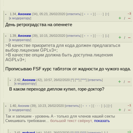
–3
1.34
,
Аноним
(
34
), 05:23, 26/02/2020 [
ответить
] [
﹢﹢﹢
] [
· · ·
]
[
↑
]
+
–
[
к модератору
]
/
День ретроградства на опеннете
1.39
,
Аноним
(
39
), 10:15, 26/02/2020 [
ответить
] [
﹢﹢﹢
] [
· · ·
]
[
↓
]
+
–
/
[
к модератору
]
>В качестве приоритета для кода должен предлагаться
выбор лицензии GPLv3+;
>В качестве опции должна быть доступна лицензия
AGPLv3+;
Прописываю FSF курс таблэток от жадности до чужого кода.
2.42
,
Аноним
(
42
), 10:57, 26/02/2020 [
^
] [
^^
] [
^^^
] [
ответить
]
+
–
/
[
к модератору
]
В каком переходе диплом купил, горе-доктор?
–1
1.40
,
Аноним
(
39
), 10:23, 26/02/2020 [
ответить
] [
﹢﹢﹢
] [
· · ·
]
[
↓
] [
↑
]
+
–
[
к модератору
]
/
Так и запишем - уровень A - только для членов нашей секты
Смешивать требовани...
большой текст свёрнут,
показать
+3
2.41
,
myhand
(
ok
), 10:51, 26/02/2020 [
^
] [
^^
] [
^^^
] [
ответить
]
[
↓
]