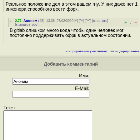
Реальное положение дел в этом вашем гну. У них даже нет 1
инженера способного вести форк.
2.71
,
Аноним
(
48
), 13:38, 27/02/2020 [
^
] [
^^
] [
^^^
] [
ответить
]
+
–
/
[
к модератору
]
В gitlab слишком много кода чтобы один человек мог
постоянно поддерживать офрк в актуальном состоянии.
игнорирование участников
|
лог модерирования
Добавить комментарий
Имя:
E-Mail:
Текст: