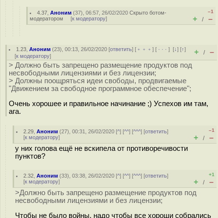
–1
4.37
,
Аноним
(
37
), 06:57, 26/02/2020
Скрыто ботом-
+
–
модератором
[
к модератору
]
/
1.23
,
Аноним
(
23
), 00:13, 26/02/2020 [
ответить
] [
﹢﹢﹢
] [
· · ·
]
[
↓
] [
↑
]
+
–
/
[
к модератору
]
> Должно быть запрещено размещение продуктов под
несвободными лицензиями и без лицензии;
> Должны поощряться идеи свободы, продвигаемые
"Движением за свободное программное обеспечение";
Очень хорошее и правильное начинание ;) Успехов им там,
ага.
–1
2.29
,
Аноним
(
27
), 00:31, 26/02/2020 [
^
] [
^^
] [
^^^
] [
ответить
]
+
–
[
к модератору
]
/
у них голова ещё не вскипела от противоречивости
пунктов?
+1
2.32
,
Аноним
(
33
), 03:38, 26/02/2020 [
^
] [
^^
] [
^^^
] [
ответить
]
+
–
[
к модератору
]
/
>Должно быть запрещено размещение продуктов под
несвободными лицензиями и без лицензии;
Чтобы не было войны, надо чтобы все хороши собрались