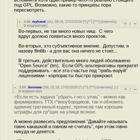
вспомнить хоть один пример чего-то реально стоящего
под GPL. Возможно, какие-то принципы пора
пересмотреть.
4.66
,
myhand
(
ok
), 09:18, 27/02/2020 [
^
] [
^^
] [
^^^
] [
ответить
]
+
–
/
[
к модератору
]
Во-первых, не так много новых ниш. С чего
вдруг должно появиться много проектов.
Во-вторых, это субъективное мнение. Допустим, я
назову flintlib - а для вас она ничего не стоит...
В третьих, действительно много людей оболванено
"Open Source" (tm). Если GPL-альтернативы прекратят
поддерживать - все это счастье под "грабь-воруй"
лицензиями - корпорасты быстро прикроют.
3.64
,
Аноним
(
39
), 01:18, 27/02/2020 [
^
] [
^^
] [
^^^
] [
ответить
]
[
↑
]
+
–
/
[
к модератору
]
>Если есть задача "убрать г-но с улиц" - можно как
формировать ТТХ г*вноуборщиков, так и обновить
административный кодекс, прописав там хорошие
штрафы для ср*щих на улице всякое.
А можно развесить предложения "Давайте называть
говно какашкой и говном не считать", при этом говно
никуда не денется.