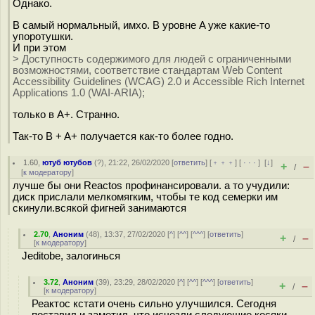
Однако.
B самый нормальный, имхо. В уровне A уже какие-то
упоротушки.
И при этом
> Доступность содержимого для людей с ограниченными
возможностями, соответствие стандартам Web Content
Accessibility Guidelines (WCAG) 2.0 и Accessible Rich Internet
Applications 1.0 (WAI-ARIA);
только в A+. Странно.
Так-то B + A+ получается как-то более годно.
1.60
,
ютуб ютубов
(
?
), 21:22, 26/02/2020 [
ответить
] [
﹢﹢﹢
] [
· · ·
]
[
↓
]
+
–
/
[
к модератору
]
лучше бы они Reactos профинансировали. а то учудили:
диск прислали мелкомягким, чтобы те код семерки им
скинули.всякой фигней занимаются
2.70
,
Аноним
(
48
), 13:37, 27/02/2020 [
^
] [
^^
] [
^^^
] [
ответить
]
+
–
/
[
к модератору
]
Jeditobe, залогинься
3.72
,
Аноним
(
39
), 23:29, 28/02/2020 [
^
] [
^^
] [
^^^
] [
ответить
]
+
–
/
[
к модератору
]
Реактос кстати очень сильно улучшился. Сегодня