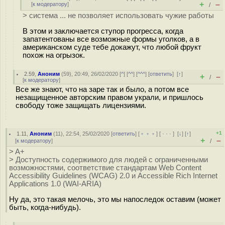
+
–
[
к модератору
]
/
> система ... не позволяет использовать чужие работы
В этом и заключается ступор прогресса, когда
запатентованы все возможные формы уголков, а в
американском суде тебе докажут, что любой фрукт
похож на огрызок.
2.59
,
Аноним
(
59
), 20:49, 26/02/2020 [
^
] [
^^
] [
^^^
] [
ответить
]
[
↑
]
+
–
/
[
к модератору
]
Все же знают, что на заре так и было, а потом все
незащищенное авторским правом украли, и пришлось
свободу тоже защищать лицензиями.
+1
1.11
,
Аноним
(
11
), 22:54, 25/02/2020 [
ответить
] [
﹢﹢﹢
] [
· · ·
]
[
↓
] [
↑
]
+
–
[
к модератору
]
/
> A+
> Доступность содержимого для людей с ограниченными
возможностями, соответствие стандартам Web Content
Accessibility Guidelines (WCAG) 2.0 и Accessible Rich Internet
Applications 1.0 (WAI-ARIA)
Ну да, это такая мелочь, это мы напоследок оставим (может
быть, когда-нибудь).