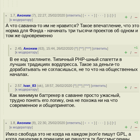
1.7
,
Аноним
(
7
), 22:27, 25/02/2020 [
ответить
] [
﹢﹢﹢
] [
· · ·
]
[
↓
] [
↑
]
+
–
/
[
к модератору
]
А что саванна-то им не нравится? Такое впечатление, что это
норма для Фонда - начинать три тысячи проектов об одном и
том же одновременно
+1
2.45
,
Аноним
(
63
), 15:44, 26/02/2020 [
^
] [
^^
] [
^^^
] [
ответить
]
+
–
[
к модератору
]
/
В ее код загляните. Типичный PHP-шный спагетти в
лучших традициях вордпресса. Такое за деньги-то
дорабатывать не согласишься, не то что на общественных
началах.
2.57
,
Ivan_83
(
ok
), 18:57, 26/02/2020 [
^
] [
^^
] [
^^^
] [
ответить
]
+
–
/
[
к модератору
]
Как минимум багтрекер в саванне просто ужасный,
трудно понять его логику, она не похожа ни на что
современное и общепринятое.
+1
1.8
,
Аноним
(
8
), 22:30, 25/02/2020 [
ответить
] [
﹢﹢﹢
] [
· · ·
]
[
↓
] [
↑
]
+
–
[
к модератору
]
/
Имхо свобода это не когда на каждом json'e пишут GPL, а
когда лицензии в принципе не пишутся тк бессмысленны.