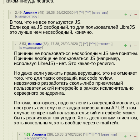
каком-нибудь ncurses.
2.49
,
Аноним
(
48
), 16:38, 26/02/2020 [
^
] [
^^
] [
^^^
] [
ответить
]
+
–
/
[
к модератору
]
В том, что не все пользуются JS.
Если код на JS свободный, то для пользователей LibreJS
это лучше чем несвободный, конечно.
3.53
,
Аноним
(
63
), 17:38, 26/02/2020 [
^
] [
^^
] [
^^^
] [
ответить
]
+
–
/
[
к модератору
]
Причины не пользоваться несвободным JS мне понятны.
Причины вообще не пользоваться JS (например,
используя LibreJS) - нет. Это какая-то религия.
Но даже если уважить права верующих, это не отменяет
того, что для таких операций, как code review,
невозможно разработать сколь-либо приемлемый
пользовательский интерфейс в рамках исключительно
серверного рендеринга.
Потому, повторюсь, надо не лепить очередной монолит, а
построить систему на стандартизированном API. В этом
случае конкретный пользовательский интерфейс может
быть реализован как угодно. Хоть десктопным клиентом,
хоть консольным, хоть вообще через e-mail гейт.
4.69
,
Аноним
(
39
), 10:33, 27/02/2020 [
^
] [
^^
] [
^^^
] [
ответить
]
+
–
/
[
к модератору
]