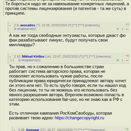
Те бороться надо не за навязывание конкретных лицензий, а
против системы лицензирования (и патентов - та же суть) в
принципе.
+3
2.9
,
avocados
(
?
), 22:35, 25/02/2020 [
^
] [
^^
] [
^^^
] [
ответить
]
+
–
[
к модератору
]
/
А как же тогда свободные энтузиасты, которые джаст фо
фан разабатывают линукс, будут получать свои
миллиарды?
+5
2.10
,
Mikhail Kirillov
(
ok
), 22:47, 25/02/2020 [
^
] [
^^
] [
^^^
] [
ответить
]
+
–
[
↓
] [
к модератору
]
/
Ты прав, но к сожалению в большинстве стран
работает система авторского права, которая не
позволяет использовать чужие работы, после
публикации права юридически принадлежат автору хочет
он этого или нет. То есть грубо говоря, если ты нашел код
без лицензии, то ты не можешь его использовать без
явного разрешения автора. Впрочем возможно попасть в
категорию использования fair-use, но не знаю как в РФ с
этим.
Есть отличная кампания РосКомСвободы, которая
развивает твою идею:
https://changecopyright.ru
+1
3.28
,
Аноним
(
27
), 00:27, 26/02/2020 [
^
] [
^^
] [
^^^
] [
ответить
]