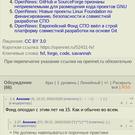
OpenNews: GitHub и SourceForge признаны
неприемлемыми для размещения кода проектов GNU
OpenNews: Новые проекты Linux Foundation по
финансированию, безопасности и совместной
разработке СПО
OpenNews: Европейский Фонд СПО ввёл в строй
платформу совместной разработки на основе Git
Лицензия:
CC BY 3.0
Короткая ссылка: https://opennet.ru/52431-fsf
Ключевые слова:
fsf
,
forge
,
code
,
savannah
При перепечатке указание ссылки на opennet.ru обязательно
Обсуждение
Ajax
|
1 уровень
|
Линейный
|
+/-
|
Раскрыть
(66)
всё
|
RSS
+4
1.4
,
Аноним
(
4
), 22:23, 25/02/2020 [
ответить
] [
﹢﹢﹢
] [
· · ·
]
[
↓
]
+
–
[
к модератору
]
/
Фонд опоздал с этим лет на 15. Как и обычно во всем.
+7
2.27
,
Аноним
(
27
), 00:21, 26/02/2020 [
^
] [
^^
] [
^^^
] [
ответить
]
[
↓
]
+
–
[
к модератору
]
/
> Не должны навязываться порочные практики