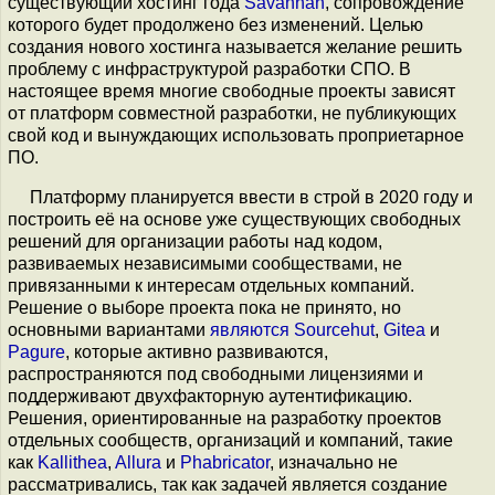
существующий хостинг года
Savannah
, сопровождение
которого будет продолжено без изменений. Целью
создания нового хостинга называется желание решить
проблему с инфраструктурой разработки СПО. В
настоящее время многие свободные проекты зависят
от платформ совместной разработки, не публикующих
свой код и вынуждающих использовать проприетарное
ПО.
Платформу планируется ввести в строй в 2020 году и
построить её на основе уже существующих свободных
решений для организации работы над кодом,
развиваемых независимыми сообществами, не
привязанными к интересам отдельных компаний.
Решение о выборе проекта пока не принято, но
основными вариантами
являются
Sourcehut
,
Gitea
и
Pagure
, которые активно развиваются,
распространяются под свободными лицензиями и
поддерживают двухфакторную аутентификацию.
Решения, ориентированные на разработку проектов
отдельных сообществ, организаций и компаний, такие
как
Kallithea
,
Allura
и
Phabricator
, изначально не
рассматривались, так как задачей является создание