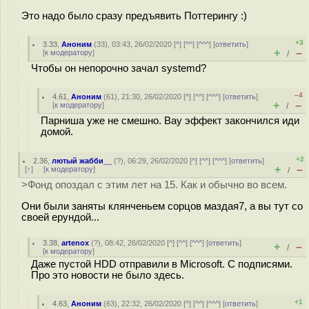
Это надо было сразу предъявить Поттерингу :)
+3
3.33
,
Аноним
(
33
), 03:43, 26/02/2020 [
^
] [
^^
] [
^^^
] [
ответить
]
+
–
[
к модератору
]
/
Чтобы он непорочно зачал systemd?
–4
4.61
,
Аноним
(
61
), 21:30, 26/02/2020 [
^
] [
^^
] [
^^^
] [
ответить
]
+
–
[
к модератору
]
/
Парниша уже не смешно. Вау эффект закончился иди
домой.
+2
2.36
,
лютый жабби__
(
?
), 06:29, 26/02/2020 [
^
] [
^^
] [
^^^
] [
ответить
]
+
–
[
↑
] [
к модератору
]
/
>Фонд опоздал с этим лет на 15. Как и обычно во всем.
Они были заняты клянченьем сорцов маздая7, а вы тут со
своей ерундой...
3.38
,
artenox
(
?
), 08:42, 26/02/2020 [
^
] [
^^
] [
^^^
] [
ответить
]
+
–
/
[
к модератору
]
Даже пустой HDD отправили в Microsoft. С подписями.
Про это новости не было здесь.
+1
4.63
,
Аноним
(
63
), 22:32, 26/02/2020 [
^
] [
^^
] [
^^^
] [
ответить
]