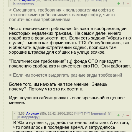
+
–
[
к модератору
]
/
> Смешивать требования к пользователям софта с
техническими требованиями к самому софту, чисто
политическими требованиями
Чисто технические требования бывают в воображляндии
некоторых недалеких граждан. На самом деле, ничего
подобного в реальности нет. Если есть задача "убрать г-но
с улиц" - можно как формировать ТТХ г*вноуборщиков, так
и обновить административный кодекс, прописав там
хорошие штрафы для ср*щих на улице всякое.
"Политические требования" (ц) фонда СПО приводят к
появлению свободного и качественного ПО. Они работают.
> Если им хочется выдвигать разные виды требований
Более того, им начхать на твое мнение. Знаешь
почему? Потому что это их хостинг.
Иди, поучи гитхабчик уважать свое чрезвычайно ценное
мнение.
3.55
,
Аноним
(
55
), 18:42, 26/02/2020 [
^
] [
^^
] [
^^^
] [
ответить
]
[
↓
]
+
–
/
[
к модератору
]
В 90х и нулевых, да, действительно работало. А из того,
что появилось в последнее время, я затрудняюсь