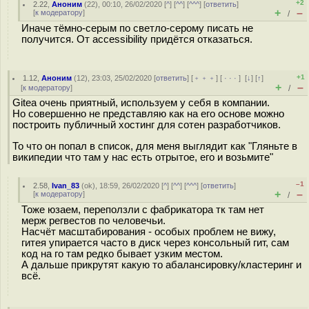
+2
2.22
,
Аноним
(
22
), 00:10, 26/02/2020 [
^
] [
^^
] [
^^^
] [
ответить
]
+
–
[
к модератору
]
/
Иначе тёмно-серым по светло-серому писать не
получится. От accessibility придётся отказаться.
+1
1.12
,
Аноним
(
12
), 23:03, 25/02/2020 [
ответить
] [
﹢﹢﹢
] [
· · ·
]
[
↓
] [
↑
]
+
–
[
к модератору
]
/
Gitea очень приятный, используем у себя в компании.
Но совершенно не представляю как на его основе можно
построить публичный хостинг для сотен разработчиков.
То что он попал в список, для меня выглядит как "Гляньте в
википедии что там у нас есть отрытое, его и возьмите"
–1
2.58
,
Ivan_83
(
ok
), 18:59, 26/02/2020 [
^
] [
^^
] [
^^^
] [
ответить
]
+
–
[
к модератору
]
/
Тоже юзаем, переползли с фабрикатора тк там нет
мерж регвестов по человечьи.
Насчёт масштабирования - особых проблем не вижу,
гитея упирается часто в диск через консольный гит, сам
код на го там редко бывает узким местом.
А дальше прикрутят какую то абалансировку/кластеринг и
всё.