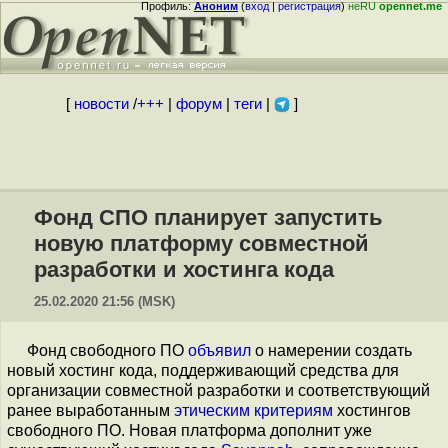
Профиль:
Аноним
(
вход
|
регистрация
)
неRU
opennet.me
[
новости
/
+++
|
форум
|
теги
|
]
Фонд СПО планирует запустить
новую платформу совместной
разработки и хостинга кода
25.02.2020 21:56 (MSK)
Фонд свободного ПО
объявил
о намерении создать
новый хостинг кода, поддерживающий средства для
организации совместной разработки и соответствующий
ранее выработанным
этическим критериям
хостингов
свободного ПО. Новая платформа дополнит уже