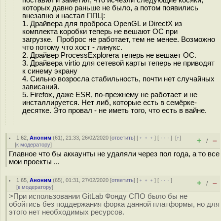
поставил и заметил, что исчезли следующие косяки,
которых давно раньше не было, а потом появились
внезапно и настал ППЦ:
1. Драйвера для проброса OpenGL и DirectX из
комплекта коробки теперь не вешают ОС при
загрузке. Проброс не работает, тем не менее. Возможно
что потому что хост - линукс.
2. Драйвер ProcessExplorerа теперь не вешает ОС.
3. Драйвера virtio для сетевой карты теперь не приводят
к синему экрану
4. Сильно возросла стабильность, почти нет случайных
зависаний.
5. Firefox, даже ESR, по-прежнему не работает и не
инсталлируется. Нет либ, которые есть в семёрке-
десятке. Это провал - не иметь того, что есть в вайне.
1.62
,
Аноним
(
61
), 21:33, 26/02/2020 [
ответить
] [
﹢﹢﹢
] [
· · ·
]
[
↑
]
+
–
/
[
к модератору
]
Главное что бы аккаунты не удаляли через пол года, а то все
мои проекты ...
1.65
,
Аноним
(
65
), 01:31, 27/02/2020 [
ответить
] [
﹢﹢﹢
] [
· · ·
]
+
–
/
[
к модератору
]
>При использовании GitLab Фонду СПО было бы не
обойтись без поддержания форка данной платформы, но для
этого нет необходимых ресурсов.