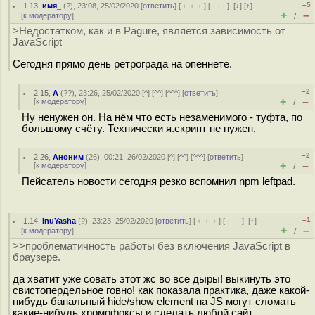
–5
1.13
,
имя_
(
?
), 23:08, 25/02/2020 [
ответить
] [
﹢﹢﹢
] [
· · ·
]
[
↓
] [
↑
]
+
–
[
к модератору
]
/
>Недостатком, как и в Pagure, является зависимость от
JavaScript
Сегодня прямо день ретрограда на опеннете.
–2
2.15
,
А
(
??
), 23:26, 25/02/2020 [
^
] [
^^
] [
^^^
] [
ответить
]
+
–
[
к модератору
]
/
Ну ненужен он. На нём что есть незаменимого - туфта, по
большому счёту. Технически я.скрипт не нужен.
–2
2.26
,
Аноним
(
26
), 00:21, 26/02/2020 [
^
] [
^^
] [
^^^
] [
ответить
]
+
–
[
к модератору
]
/
Пейсатель новости сегодня резко вспомнил npm leftpad.
–1
1.14
,
InuYasha
(
?
), 23:23, 25/02/2020 [
ответить
] [
﹢﹢﹢
] [
· · ·
]
[
↑
]
+
–
[
к модератору
]
/
>>проблематичность работы без включения JavaScript в
браузере.
да хватит уже совать этот жс во все дыры! выкинуть это
свистопердельное говно! как показала практика, даже какой-
нибудь банальный hide/show element на JS могут сломать
какие-нибудь хромофоксы и сделать любой сайт