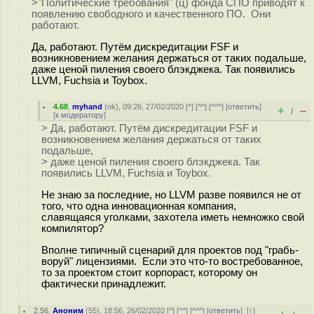
>"Политические требования" (ц) фонда СПО приводят к
появлению свободного и качественного ПО. Они
работают.
Да, работают. Путём дискредитации FSF и
возникновением желания держаться от таких подальше,
даже ценой пиления своего блэкджека. Так появились
LLVM, Fuchsia и Toybox.
4.68
,
myhand
(
ok
), 09:26, 27/02/2020 [
^
] [
^^
] [
^^^
] [
ответить
]
+
–
/
[
к модератору
]
> Да, работают. Путём дискредитации FSF и
возникновением желания держаться от таких
подальше,
> даже ценой пиления своего блэкджека. Так
появились LLVM, Fuchsia и Toybox.
Не знаю за последние, но LLVM разве появился не от
того, что одна инновационная компания,
славящаяся уголками, захотела иметь немножко свой
компилятор?
Вполне типичный сценарий для проектов под "грабь-
воруй" лицензиями. Если это что-то востребованное,
то за проектом стоит корпораст, которому он
фактически принадлежит.
2.56
,
Аноним
(
55
), 18:56, 26/02/2020 [
^
] [
^^
] [
^^^
] [
ответить
]
[
↑
]