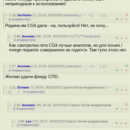
непригодным к исползованию!
–1
1.16
,
InuYasha
(
?
), 23:26, 25/02/2020 [
ответить
] [
﹢﹢﹢
] [
· · ·
]
[
↓
]
+
–
[
к модератору
]
/
Родина им CGit дала - на, пользуйся! Нет, не хочу...
2.48
,
Аноним
(
48
), 16:28, 26/02/2020 [
^
] [
^^
] [
^^^
] [
ответить
]
+
–
/
[
к модератору
]
Как смотрелка гита CGit лучше аналогов, но для issues /
merge requests совершенно не годится. Там тупо этого нет.
+3
1.17
,
Аноним
(
17
), 23:35, 25/02/2020 [
ответить
] [
﹢﹢﹢
] [
· · ·
]
[
↑
]
+
–
[
к модератору
]
/
Желаю удачи фонду СПО.
1.21
,
Бэтман
(
?
), 00:05, 26/02/2020
Скрыто ботом-модератором
[
﹢﹢
+
–
/
﹢
] [
· · ·
] [
к модератору
]
–1
2.25
,
Аноним
(
26
), 00:19, 26/02/2020
Скрыто ботом-модератором
+
–
[
к модератору
]
/
3.35
,
Lex
(
??
), 06:27, 26/02/2020
Скрыто ботом-модератором
+
–
/
[
к модератору
]