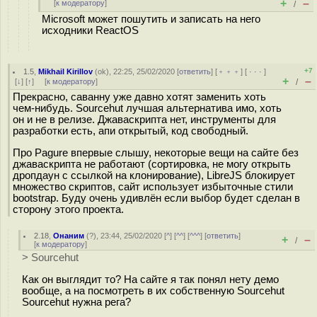
+
–
[
к модератору
]
/
Microsoft может пошутить и записать на него
исходники ReactOS
+7
1.5
,
Mikhail Kirillov
(
ok
), 22:25, 25/02/2020 [
ответить
] [
﹢﹢﹢
] [
· · ·
]
+
–
[
↓
] [
↑
] [
к модератору
]
/
Прекрасно, саванну уже давно хотят заменить хоть
чем-нибудь. Sourcehut лучшая альтернатива имо, хоть
он и не в релизе. Джаваскрипта нет, инструменты для
разработки есть, апи открытый, код свободный.
Про Pagure впервые слышу, некоторые вещи на сайте без
джаваскрипта не работают (сортировка, не могу открыть
дропдаун с ссылкой на клонирование), LibreJS блокирует
множество скриптов, сайт использует избыточные стили
bootstrap. Буду очень удивлён если выбор будет сделан в
сторону этого проекта.
2.18
,
Онаним
(
?
), 23:44, 25/02/2020 [
^
] [
^^
] [
^^^
] [
ответить
]
+
–
/
[
к модератору
]
> Sourcehut
Как он выглядит то? На сайте я так понял нету демо
вообще, а на посмотреть в их собственную Sourcehut
Sourcehut нужна рега?