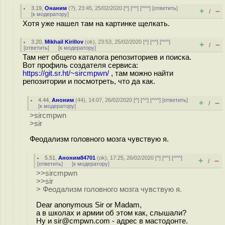
3.19
,
Онаним
(
?
), 23:45, 25/02/2020 [
^
] [
^^
] [
^^^
] [
ответить
]
+
–
/
[
к модератору
]
Хотя уже нашел там на картинке щелкать.
3.20
,
Mikhail Kirillov
(
ok
), 23:53, 25/02/2020 [
^
] [
^^
] [
^^^
]
+
–
/
[
ответить
]
[
к модератору
]
Там нет общего каталога репозиториев и поиска.
Вот профиль создателя сервиса:
https://git.sr.ht/~sircmpwn/
, там можно найти
репозитории и посмотреть, что да как.
4.44
,
Аноним
(
44
), 14:07, 26/02/2020 [
^
] [
^^
] [
^^^
] [
ответить
]
+
–
/
[
к модератору
]
>sircmpwn
>sir
Феодализм головного мозга чувствую я.
5.51
,
Аноним84701
(
ok
), 17:25, 26/02/2020 [
^
] [
^^
] [
^^^
]
+
–
/
[
ответить
]
[
к модератору
]
>>sircmpwn
>>sir
> Феодализм головного мозга чувствую я.
Dear anonymous Sir or Madam,
а в школах и армии об этом как, слышали?
Ну и sir@cmpwn.com - адрес в мастодонте.