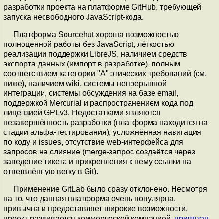
разработки проекта на платформе GitHub, требующей
запуска несвободного JavaScript-кода.
Платформа Sourcehut хороша возможностью
полноценной работы без JavaScript, лёгкостью
реализации поддержки LibreJS, наличием средств
экспорта данных (импорт в разработке), полным
соответствием категории "А" этических требований (см.
ниже), наличием wiki, системы непрерывной
интеграции, системы обсуждения на базе email,
поддержкой Mercurial и распространением кода под
лицензией GPLv3. Недостатками являются
незавершённость разработки (платформа находится на
стадии альфа-тестирования), усложнённая навигация
по коду и issues, отсутствие web-интерфейса для
запросов на слияние (merge-запрос создаётся через
заведение тикета и прикрепления к нему ссылки на
ответвлённую ветку в Git).
Применение GitLab было сразу отклонено. Несмотря
на то, что данная платформа очень популярна,
привычна и предоставляет широкие возможности,
проект развивается коммерческой компанией,
привязан