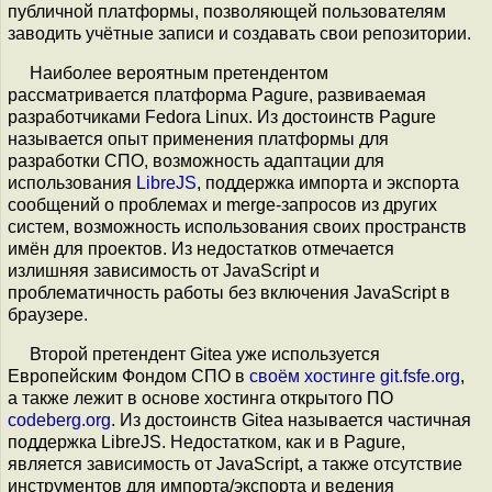
публичной платформы, позволяющей пользователям
заводить учётные записи и создавать свои репозитории.
Наиболее вероятным претендентом
рассматривается платформа Pagure, развиваемая
разработчиками Fedora Linux. Из достоинств Pagure
называется опыт применения платформы для
разработки СПО, возможность адаптации для
использования
LibreJS
, поддержка импорта и экспорта
сообщений о проблемах и merge-запросов из других
систем, возможность использования своих пространств
имён для проектов. Из недостатков отмечается
излишняя зависимость от JavaScript и
проблематичность работы без включения JavaScript в
браузере.
Второй претендент Gitea уже используется
Европейским Фондом СПО в
своём хостинге
git.fsfe.org
,
а также лежит в основе хостинга открытого ПО
codeberg.org
. Из достоинств Gitea называется частичная
поддержка LibreJS. Недостатком, как и в Pagure,
является зависимость от JavaScript, а также отсутствие
инструментов для импорта/экспорта и ведения