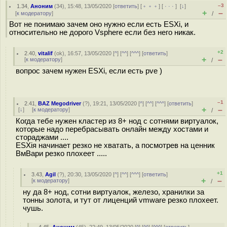
–3
1.34
,
Аноним
(
34
), 15:48, 13/05/2020 [
ответить
] [
﹢﹢﹢
] [
· · ·
]
[
↓
]
+
–
[
к модератору
]
/
Вот не понимаю зачем оно нужно если есть ESXi, и
относительно не дорого Vsphere если без него никак.
+2
2.40
,
vitalif
(
ok
), 16:57, 13/05/2020 [
^
] [
^^
] [
^^^
] [
ответить
]
+
–
[
к модератору
]
/
вопрос зачем нужен ESXi, если есть pve )
–1
2.41
,
BAZ Megodriver
(
?
), 19:21, 13/05/2020 [
^
] [
^^
] [
^^^
] [
ответить
]
+
–
[
↓
] [
к модератору
]
/
Когда тебе нужен кластер из 8+ нод с сотнями виртуалок,
которые надо перебрасывать онлайн между хостами и
стораджами ....
ЕSXiя начинает резко не хватать, а посмотрев на ценник
ВмВари резко плохеет .....
+1
3.43
,
Agil
(
?
), 20:30, 13/05/2020 [
^
] [
^^
] [
^^^
] [
ответить
]
+
–
[
к модератору
]
/
ну да 8+ нод, сотни виртуалок, железо, хранилки за
тонны золота, и тут от лиценций vmware резко плохеет.
чушь.