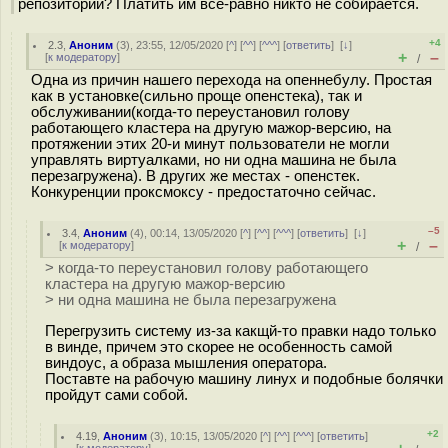
репозитории? Платить им все-равно никто не собирается.
+4
2.3
,
Аноним
(
3
), 23:55, 12/05/2020 [
^
] [
^^
] [
^^^
] [
ответить
]
[
↓
]
+
–
[
к модератору
]
/
Одна из причин нашего перехода на опеннебулу. Простая
как в установке(сильно проще опенстека), так и
обслуживании(когда-то переустановил голову
работающего кластера на другую мажор-версию, на
протяжении этих 20-и минут пользователи не могли
управлять виртуалками, но ни одна машина не была
перезагружена). В других же местах - опенстек.
Конкуренции проксмоксу - предостаточно сейчас.
–5
3.4
,
Аноним
(
4
), 00:14, 13/05/2020 [
^
] [
^^
] [
^^^
] [
ответить
]
[
↓
]
+
–
[
к модератору
]
/
> когда-то переустановил голову работающего
кластера на другую мажор-версию
> ни одна машина не была перезагружена
Перегрузить систему из-за какщй-то правки надо только
в винде, причем это скорее не особенность самой
виндоус, а образа мышления оператора.
Поставте на рабочую машину линух и подобные болячки
пройдут сами собой.
+2
4.19
,
Аноним
(
3
), 10:15, 13/05/2020 [
^
] [
^^
] [
^^^
] [
ответить
]