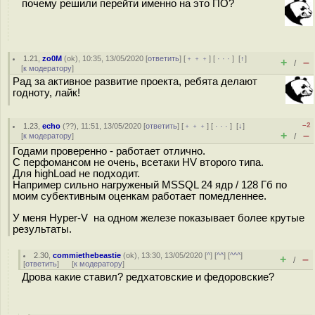
почему решили перейти именно на это ПО?
1.21
,
zo0M
(
ok
), 10:35, 13/05/2020 [
ответить
] [
﹢﹢﹢
] [
· · ·
]
[
↑
]
+
–
/
[
к модератору
]
Рад за активное развитие проекта, ребята делают
годноту, лайк!
–2
1.23
,
echo
(
??
), 11:51, 13/05/2020 [
ответить
] [
﹢﹢﹢
] [
· · ·
]
[
↓
]
+
–
[
к модератору
]
/
Годами проверенно - работает отлично.
С перфомансом не очень, всетаки HV второго типа.
Для highLoad не подходит.
Например сильно нагруженый MSSQL 24 ядр / 128 Гб по
моим субективным оценкам работает помедленнее.
У меня Hyper-V на одном железе показывает более крутые
результаты.
2.30
,
commiethebeastie
(
ok
), 13:30, 13/05/2020 [
^
] [
^^
] [
^^^
]
+
–
/
[
ответить
]
[
к модератору
]
Дрова какие ставил? редхатовские и федоровские?