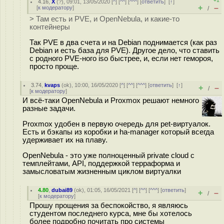
+1
4.16
,
Х
(
?
), 09:01, 13/05/2020 [
^
] [
^^
] [
^^^
] [
ответить
]
[
↑
]
+
–
[
к модератору
]
/
> Там есть и PVE, и OpenNebula, и какие-то
контейнеры
Так PVE в два счета и на Debian поднимается (как раз
Debian и есть база для PVE). Другое дело, что ставить
с родного PVE-ного iso быстрее, и, если нет гемороя,
просто проще.
3.74
,
kvaps
(
ok
), 10:00, 16/05/2020 [
^
] [
^^
] [
^^^
] [
ответить
]
[
↑
]
+
–
/
[
к модератору
]
И всё-таки OpenNebula и Proxmox решают немного
разные задачи.
Proxmox удобен в первую очередь для pet-виртуалок.
Есть и бэкапы из коробки и ha-manager который всегда
удерживает их на плаву.
OpenNebula - это уже полноценный private cloud с
темплейтами, API, поддержкой терраформа и
замысловатым жизненным циклом виртуалки
4.80
,
dubai89
(
ok
), 01:05, 16/05/2021 [
^
] [
^^
] [
^^^
] [
ответить
]
+
–
/
[
к модератору
]
Прошу прощения за беспокойство, я являюсь
студентом последнего курса, мне бы хотелось
более подробно почитать про системы