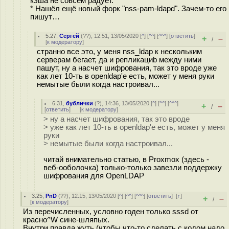
кэша не совсем радует.
* Нашёл ещё новый форк "nss-pam-ldapd". Зачем-то его
пишут…
5.27
,
Сергей
(
??
), 12:51, 13/05/2020 [
^
] [
^^
] [
^^^
] [
ответить
]
+
–
/
[
к модератору
]
странно все это, у меня nss_ldap к нескольким
серверам бегает, да и репликациb между ними
пашут, ну а насчет шифрования, так это вроде уже
как лет 10-ть в openldap'е есть, может у меня руки
немытые были когда настроивал...
6.31
,
бублички
(
?
), 14:36, 13/05/2020 [
^
] [
^^
] [
^^^
]
+
–
/
[
ответить
]
[
к модератору
]
> ну а насчет шифрования, так это вроде
> уже как лет 10-ть в openldap'е есть, может у меня
руки
> немытые были когда настроивал...
читай внимательно статью, в Proxmox (здесь -
веб-ооболочка) только-только завезли поддержку
шифрования для OpenLDAP
3.25
,
PnD
(
??
), 12:15, 13/05/2020 [
^
] [
^^
] [
^^^
] [
ответить
]
[
↑
]
+
–
/
[
к модератору
]
Из перечисленных, условно годен только sssd от
красно^W сине-шляпых.
Внутри правда жуть (чтобы что-то сделать с кодом надо