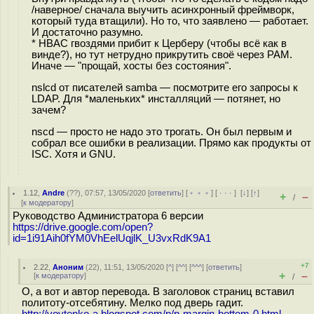
/наверное/ сначала выучить асинхронный фреймворк,
который туда втащили). Но то, что заявлено — работает.
И достаточно разумно.
* HBAC гвоздями прибит к Церберу (чтобы всё как в
винде?), но тут нетрудно прикрутить своё через PAM.
Иначе — "прощай, хосты без состояния".
nslcd от писателей samba — посмотрите его запросы к
LDAP. Для *маленьких* инсталляций — потянет, но
зачем?
nscd — просто не надо это трогать. Он был первым и
собрал все ошибки в реализации. Прямо как продукты от
ISC. Хотя и GNU.
1.12
,
Andre
(
??
), 07:57, 13/05/2020 [
ответить
] [
﹢﹢﹢
] [
· · ·
]
[
↓
] [
↑
]
+
–
/
[
к модератору
]
Руководство Администратора 6 версии
https://drive.google.com/open?
id=1i91Aih0fYM0VhEelUqjlK_U3vxRdK9A1
+7
2.22
,
Аноним
(
22
), 11:51, 13/05/2020 [
^
] [
^^
] [
^^^
] [
ответить
]
+
–
[
к модератору
]
/
О, а вот и автор перевода. В заголовок страниц вставил
политоту-отсебятину. Мелко под дверь гадит.