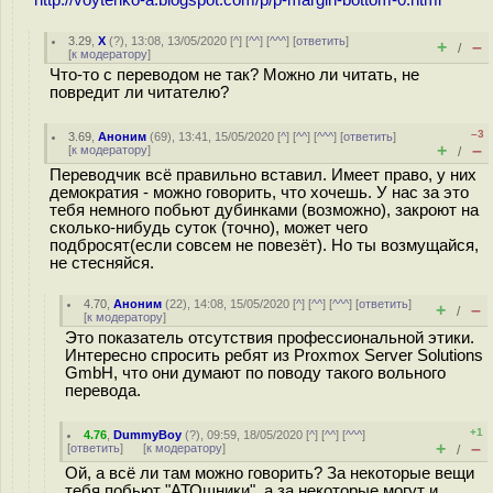
http://voytenko-a.blogspot.com/p/p-margin-bottom-0.html
3.29
,
Х
(
?
), 13:08, 13/05/2020 [
^
] [
^^
] [
^^^
] [
ответить
]
+
–
/
[
к модератору
]
Что-то с переводом не так? Можно ли читать, не
повредит ли читателю?
–3
3.69
,
Аноним
(
69
), 13:41, 15/05/2020 [
^
] [
^^
] [
^^^
] [
ответить
]
+
–
[
к модератору
]
/
Переводчик всё правильно вставил. Имеет право, у них
демократия - можно говорить, что хочешь. У нас за это
тебя немного побьют дубинками (возможно), закроют на
сколько-нибудь суток (точно), может чего
подбросят(если совсем не повезёт). Но ты возмущайся,
не стесняйся.
4.70
,
Аноним
(
22
), 14:08, 15/05/2020 [
^
] [
^^
] [
^^^
] [
ответить
]
+
–
/
[
к модератору
]
Это показатель отсутствия профессиональной этики.
Интересно спросить ребят из Proxmox Server Solutions
GmbH, что они думают по поводу такого вольного
перевода.
+1
4.76
,
DummyBoy
(
?
), 09:59, 18/05/2020 [
^
] [
^^
] [
^^^
]
+
–
[
ответить
]
[
к модератору
]
/
Ой, а всё ли там можно говорить? За некоторые вещи
тебя побьют "АТОшники", а за некоторые могут и