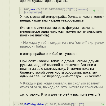
зрения бухгалтеров", тратят.....
6.60
,
нах.
(
?
), 20:42, 14/05/2020 [
^
] [
^^
] [
^^^
] [
ответить
]
+
–
/
[
к модератору
]
У нас кговавый ентер-прайс, большая часть коего -
венда, какие там нахрен микросервисы.
(Кстати, с лицензиями есть фокусы - если на
гипервизоре одни линуксы, можно почти легально
почти не платить)
> Но когда у тебя каждая из этих "сотен" виртуалок
приносит бабки
в ентер-прайсе они бабки - уносют.
Приносят - бабки. Такие, с двумя ногами, двумя
руками, и одной головой в платочке. Вот они и
платят за всю светомузыку. И можно пока на
бланке строгой отчетности оформить, пока там
админы спешно переподнимают сдохший vcenter.
> Каждый раз когда считали, во сколько встанет
отказ от vRA, выходило, что нифига не сэкономим.
хм. странно. Кто и для чего ей у вас пользуется?
+1
4.57
,
BAZ Megodriver
(
?
), 10:35, 14/05/2020 [
^
] [
^^
] [
^^^
]