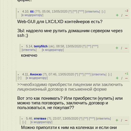
–2
4.10
,
ttt
(
??
), 05:06, 13/05/2020 [
^
] [
^^
] [
^^^
] [
ответить
]
[
↓
]
+
–
[
к модератору
]
/
Web-GUI для LXC/LXD контейнеров есть?
ЗЫ: надоело мне рулить домашним сервером через
ssh ;)
5.14
,
terryfilch
(
ok
), 08:58, 13/05/2020 [
^
] [
^^
] [
^^^
]
+
–
/
[
ответить
]
[
к модератору
]
конечно
+1
4.11
,
Анонзо
(
?
), 07:46, 13/05/2020 [
^
] [
^^
] [
^^^
] [
ответить
]
[
↓
]
+
–
[
↑
] [
к модератору
]
/
>>необходимо приобрести лицензии или заключить
лицензионный договор в письменной форме
Вот это как понимать? Или приобрести (купить) или
можно типа поговорить, заключить договор и
пользоваться, не покупая??
5.46
,
птетвке
(
?
), 23:07, 13/05/2020 [
^
] [
^^
] [
^^^
] [
ответить
]
+
–
/
[
↓
] [
к модератору
]
Можно приползти к ним на коленках и если они