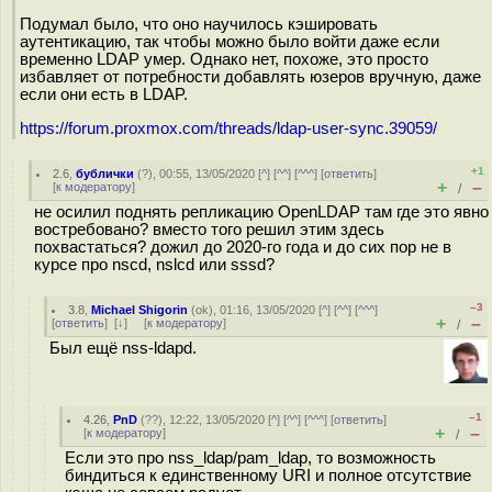
Подумал было, что оно научилось кэшировать
аутентикацию, так чтобы можно было войти даже если
временно LDAP умер. Однако нет, похоже, это просто
избавляет от потребности добавлять юзеров вручную, даже
если они есть в LDAP.
https://forum.proxmox.com/threads/ldap-user-sync.39059/
+1
2.6
,
бублички
(
?
), 00:55, 13/05/2020 [
^
] [
^^
] [
^^^
] [
ответить
]
+
–
[
к модератору
]
/
не осилил поднять репликацию OpenLDAP там где это явно
востребовано? вместо того решил этим здесь
похвастаться? дожил до 2020-го года и до сих пор не в
курсе про nscd, nslcd или sssd?
–3
3.8
,
Michael Shigorin
(
ok
), 01:16, 13/05/2020 [
^
] [
^^
] [
^^^
]
+
–
[
ответить
]
[
↓
] [
к модератору
]
/
Был ещё nss-ldapd.
–1
4.26
,
PnD
(
??
), 12:22, 13/05/2020 [
^
] [
^^
] [
^^^
] [
ответить
]
+
–
[
к модератору
]
/
Если это про nss_ldap/pam_ldap, то возможность
биндиться к единственному URI и полное отсутствие