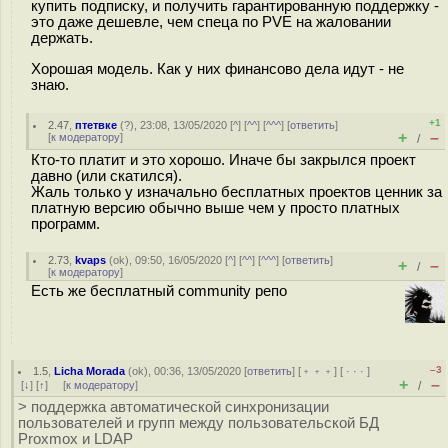
купить подписку, и получить гарантированную поддержку -
это даже дешевле, чем спеца по PVE на жаловании
держать.
Хорошая модель. Как у них финансово дела идут - не
знаю.
+1
2.47
,
птетвке
(
?
), 23:08, 13/05/2020 [
^
] [
^^
] [
^^^
] [
ответить
]
+
–
[
к модератору
]
/
Кто-то платит и это хорошо. Иначе бы закрылся проект
давно (или скатился).
Жаль только у изначально бесплатных проектов ценник за
платную версию обычно выше чем у просто платных
программ.
2.73
,
kvaps
(
ok
), 09:50, 16/05/2020 [
^
] [
^^
] [
^^^
] [
ответить
]
+
–
/
[
к модератору
]
Есть же бесплатный community репо
–3
1.5
,
Licha Morada
(
ok
), 00:36, 13/05/2020 [
ответить
] [
﹢﹢﹢
] [
· · ·
]
+
–
[
↓
] [
↑
] [
к модератору
]
/
> поддержка автоматической синхронизации
пользователей и групп между пользовательской БД
Proxmox и LDAP