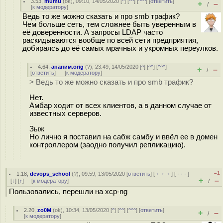
3.53
,
mumu
(
ok
), 09:10, 14/05/2020 [
^
] [
^^
] [
^^^
] [
ответить
]
+
–
/
[
к модератору
]
Ведь то же можно сказать и про smb трафик?
Чем больше сеть, тем сложнее быть уверенным в
её доверенности. А запросы LDAP часто
раскидываются вообще по всей сети предприятия,
добираясь до её самых мрачных и укромных переулков.
4.64
,
ананим.orig
(
?
), 23:49, 14/05/2020 [
^
] [
^^
] [
^^^
]
+
–
/
[
ответить
]
[
к модератору
]
> Ведь то же можно сказать и про smb трафик?
Нет.
Амбар ходит от всех клиентов, а в данном случае от
известных серверов.
Зыж
Но лично я поставил на сабж самбу и ввёл ее в домен
контроллером (заодно получил репликацию).
–1
1.18
,
devops_school
(
?
), 09:59, 13/05/2020 [
ответить
] [
﹢﹢﹢
] [
· · ·
]
+
–
[
↓
] [
↑
] [
к модератору
]
/
Пользовались, перешли на xcp-ng
2.20
,
zo0M
(
ok
), 10:34, 13/05/2020 [
^
] [
^^
] [
^^^
] [
ответить
]
+
–
/
[
к модератору
]