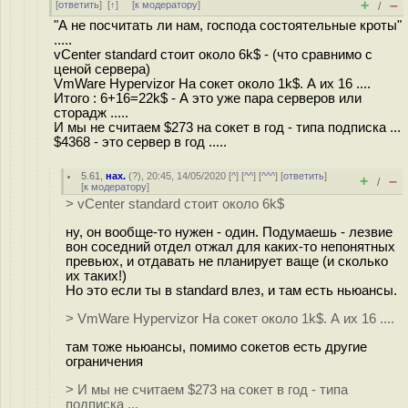
+
–
[
ответить
]
[
↑
] [
к модератору
]
/
"А не посчитать ли нам, господа состоятельные кроты"
.....
vCenter standard стоит около 6k$ - (что сравнимо с
ценой сервера)
VmWare Hypervizor На сокет около 1k$. А их 16 ....
Итого : 6+16=22k$ - А это уже пара серверов или
сторадж .....
И мы не считаем $273 на сокет в год - типа подписка ...
$4368 - это сервер в год .....
5.61
,
нах.
(
?
), 20:45, 14/05/2020 [
^
] [
^^
] [
^^^
] [
ответить
]
+
–
/
[
к модератору
]
> vCenter standard стоит около 6k$
ну, он вообще-то нужен - один. Подумаешь - лезвие
вон соседний отдел отжал для каких-то непонятных
превьюх, и отдавать не планирует ваще (и сколько
их таких!)
Но это если ты в standard влез, и там есть ньюансы.
> VmWare Hypervizor На сокет около 1k$. А их 16 ....
там тоже ньюансы, помимо сокетов есть другие
ограничения
> И мы не считаем $273 на сокет в год - типа
подписка ...