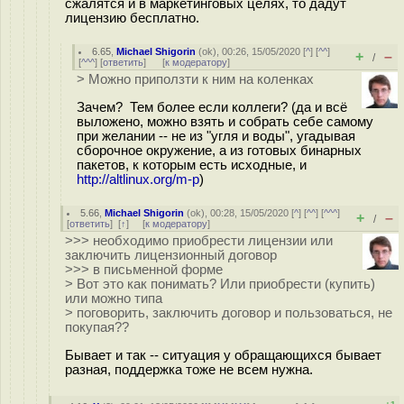
сжалятся и в маркетинговых целях, то дадут
лицензию бесплатно.
6.65
,
Michael Shigorin
(
ok
), 00:26, 15/05/2020 [
^
] [
^^
]
+
–
/
[
^^^
] [
ответить
]
[
к модератору
]
> Можно приползти к ним на коленках
Зачем? Тем более если коллеги? (да и всё
выложено, можно взять и собрать себе самому
при желании -- не из "угля и воды", угадывая
сборочное окружение, а из готовых бинарных
пакетов, к которым есть исходные, и
http://altlinux.org/m-p
)
5.66
,
Michael Shigorin
(
ok
), 00:28, 15/05/2020 [
^
] [
^^
] [
^^^
]
+
–
/
[
ответить
]
[
↑
] [
к модератору
]
>>> необходимо приобрести лицензии или
заключить лицензионный договор
>>> в письменной форме
> Вот это как понимать? Или приобрести (купить)
или можно типа
> поговорить, заключить договор и пользоваться, не
покупая??
Бывает и так -- ситуация у обращающихся бывает
разная, поддержка тоже не всем нужна.