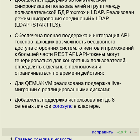
синхронизации пользователей и групп между
пользовательской БД Proxmox и LDAP. Реализован
режим шифрования соединений к LDAP
(LDAP+STARTTLS);
Обеспечена полная поддержка и интеграция API-
токенов, дающих возможность бесшовного
доступа сторонних систем, клиентов и приложений
к большей части REST API. API-токены могут
генерироваться для конкретных пользователей,
определять отдельные полномочия и
ограничиваться по времени действия;
Для QEMU/KVM реализована поддержка live-
миграции с реплицированными дисками;
Добавлена поддержка использования до 8
сетевых линков
corosync
в кластере.
+
–
исправить
/
+19
Главная ссылка к новости