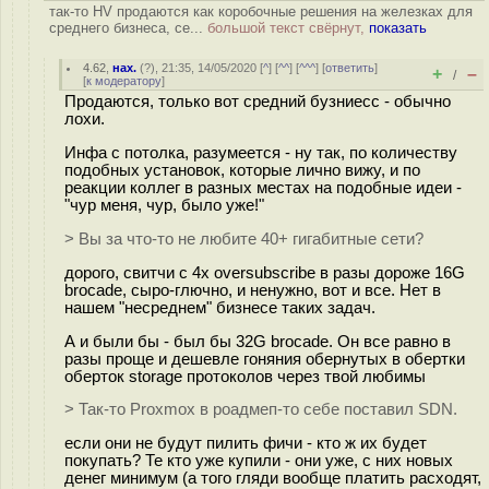
так-то HV продаются как коробочные решения на железках для
среднего бизнеса, се...
большой текст свёрнут,
показать
4.62
,
нах.
(
?
), 21:35, 14/05/2020 [
^
] [
^^
] [
^^^
] [
ответить
]
+
–
/
[
к модератору
]
Продаются, только вот средний бузниесс - обычно
лохи.
Инфа с потолка, разумеется - ну так, по количеству
подобных установок, которые лично вижу, и по
реакции коллег в разных местах на подобные идеи -
"чур меня, чур, было уже!"
> Вы за что-то не любите 40+ гигабитные сети?
дорого, свитчи c 4x oversubscribe в разы дороже 16G
brocade, сыро-глючно, и ненужно, вот и все. Нет в
нашем "несреднем" бизнесе таких задач.
А и были бы - был бы 32G brocade. Он все равно в
разы проще и дешевле гоняния обернутых в обертки
оберток storage протоколов через твой любимы
> Так-то Proxmox в роадмеп-то себе поставил SDN.
если они не будут пилить фичи - кто ж их будет
покупать? Те кто уже купили - они уже, с них новых
денег минимум (а того гляди вообще платить расходят,