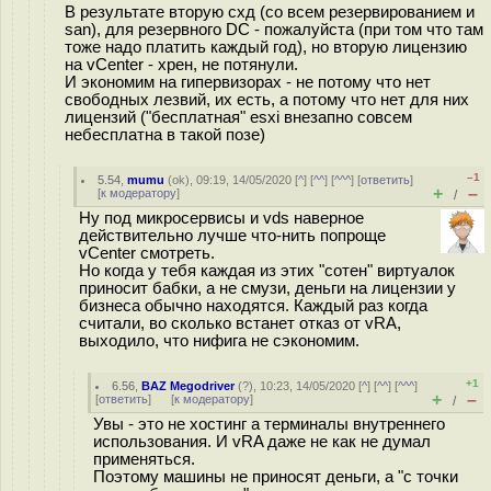
В результате вторую схд (со всем резервированием и
san), для резервного DC - пожалуйста (при том что там
тоже надо платить каждый год), но вторую лицензию
на vCenter - хрен, не потянули.
И экономим на гипервизорах - не потому что нет
свободных лезвий, их есть, а потому что нет для них
лицензий ("бесплатная" esxi внезапно совсем
небесплатна в такой позе)
–1
5.54
,
mumu
(
ok
), 09:19, 14/05/2020 [
^
] [
^^
] [
^^^
] [
ответить
]
+
–
[
к модератору
]
/
Ну под микросервисы и vds наверное
действительно лучше что-нить попроще
vCenter смотреть.
Но когда у тебя каждая из этих "сотен" виртуалок
приносит бабки, а не смузи, деньги на лицензии у
бизнеса обычно находятся. Каждый раз когда
считали, во сколько встанет отказ от vRA,
выходило, что нифига не сэкономим.
+1
6.56
,
BAZ Megodriver
(
?
), 10:23, 14/05/2020 [
^
] [
^^
] [
^^^
]
+
–
[
ответить
]
[
к модератору
]
/
Увы - это не хостинг а терминалы внутреннего
использования. И vRA даже не как не думал
применяться.
Поэтому машины не приносят деньги, а "с точки