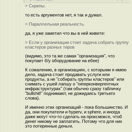
> Скрепы.
то есть аргументов нет, я так и думал.
> Параллельная реальность.
да, я уже заметил что вы в ней живете:
> Если у организации стоит задача собрать группу
кластеров разных тиров
(видимо, это та же самая "организация", что
покупает б/у оборудование на ебее)
К сожалению, в организациях, с которыми я имею
дело, задача стоит продавать услуги или
продукты, а не "собирать группы кластеров" или
снимать с ушей лапшу о "гиперконвергентных
инфраструктурах" (там обычно сразу табличку
"bullshit!" поднимают, не дожидаясь третьего
слова).
И именно этих организаций - пока большинство. И
да, они покупатели и hyperv, и sphere, и иногда
даже могут что-то сделать на проксмоксе, чтоб
денег никому не заплатить. Потому что для них
это потерянные деньги.