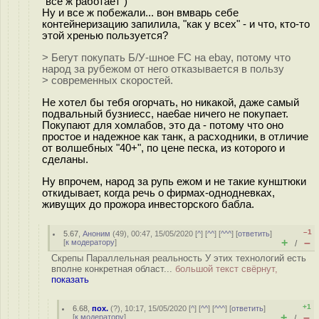
"все ж работает")
Ну и все ж побежали... вон вмварь себе
контейнеризацию запилила, "как у всех" - и что, кто-то
этой хренью пользуется?
> Бегут покупать Б/У-шное FC на ebay, потому что
народ за рубежом от него отказывается в пользу
> современных скоростей.
Не хотел бы тебя огорчать, но никакой, даже самый
подвальный бузниесс, нае6ае ничего не покупает.
Покупают для хомлабов, это да - потому что оно
простое и надежное как танк, а расходники, в отличие
от волшебных "40+", по цене песка, из которого и
сделаны.
Ну впрочем, народ за рупь ежом и не такие кунштюки
откидывает, когда речь о фирмах-однодневках,
живущих до прожора инвесторского бабла.
–1
5.67
,
Аноним
(
49
), 00:47, 15/05/2020 [
^
] [
^^
] [
^^^
] [
ответить
]
+
–
[
к модератору
]
/
Скрепы Параллельная реальность У этих технологий есть
вполне конкретная област...
большой текст свёрнут,
показать
+1
6.68
,
пох.
(
?
), 10:17, 15/05/2020 [
^
] [
^^
] [
^^^
] [
ответить
]
+
–
[
к модератору
]
/