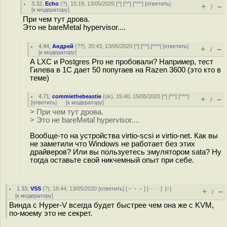
3.32
,
Echo
(
?
), 15:19, 13/05/2020 [
^
] [
^^
] [
^^^
] [
ответить
]
+
–
/
[
к модератору
]
При чем тут дрова.
Это не bareMetal hypervisor....
4.44
,
Андрей
(
??
), 20:43, 13/05/2020 [
^
] [
^^
] [
^^^
] [
ответить
]
+
–
/
[
к модератору
]
А LXC и Postgres Pro не пробовали? Например, тест
Гилева в 1С дает 50 попугаев на Razen 3600 (это кто в
теме)
4.71
,
commiethebeastie
(
ok
), 15:40, 15/05/2020 [
^
] [
^^
] [
^^^
]
+
–
/
[
ответить
]
[
к модератору
]
> При чем тут дрова.
> Это не bareMetal hypervisor....
Вообще-то на устройства virtio-scsi и virtio-net. Как вы
не заметили что Windows не работает без этих
драйверов? Или вы пользуетесь эмулятором sata? Ну
тогда оставьте свой никчемный опыт при себе.
1.33
,
VSS
(
?
), 15:44, 13/05/2020 [
ответить
] [
﹢﹢﹢
] [
· · ·
]
[
↑
]
+
–
/
[
к модератору
]
Винда c Hyper-V всегда будет быстрее чем она же с KVM,
по-моему это не секрет.