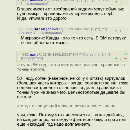
4.45
,
Аноним
(
45
), 22:49, 13/05/2020 [
^
] [
^^
] [
^^^
] [
ответить
]
+
–
/
[
↓
] [
к модератору
]
В зависимости от требований нодами могут обычные
супермикры, хранилками супермикры же с ceph.
И да, vmware это дорого.
5.55
,
BAZ Megodriver
(
?
), 10:19, 14/05/2020 [
^
] [
^^
] [
^^^
]
+
–
/
[
ответить
]
[
к модератору
]
Микровские Квады - это то что есть. SIOM сетевухи
очень облегчают жизнь.
+1
4.50
,
нах.
(
?
), 23:49, 13/05/2020 [
^
] [
^^
] [
^^^
] [
ответить
]
[
↓
] [
↑
]
+
–
[
к модератору
]
/
> ну да 8+ нод, сотни виртуалок, железо, хранилки за
тонны золота,
50+ нод, сотни (наверное, не хочу считать) виртуалок
(большая часть которых - винда, соответственно, тоже
недешевая), железо от леновы и делл, хранилки за
тонны я уж не знаю чего, цельнозолотые дешевле бы
встали.
> и тут от лиценций vmware резко плохеет. чушь.
увы, факт. Потому что лицензии эти - на каждый чих,
на каждое ядро, на каждую финтифлюшку, и при этом
еще и каждый год надо доплачивать.