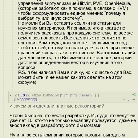
управления виртуализацией libvirt, PVE, OpenNebula,
(которые работают, как я понимаю, в связке с KVM)
чтобы сформулировать единое мнение: "почему я
выбрал ту или иную систему".
Не могли бы Вы оставить ссылки на статьи для
изучения материалов. Я понимаю, что в кратце не
получится рассказать про каждую систему, но все же
осмелюсь попросить Вас сделать это, если это не
составит Вам труда, конечно же. Пишу именно под
этой статьей, потому что наткнулся на нее при поиске
сравнений как раз таки этих систем, Ваш комментарий
дал мне понять, что Вы именно тот человек, который
даст мне определенный вектор в изучения этого
вопроса.
P.S. я бы написал Вам в личку, но к счастью для Вас,
может быть, я не нашел как это сделать на этом
форуме)
+2
2.15
,
Х
(
?
), 08:59, 13/05/2020 [
^
] [
^^
] [
^^^
] [
ответить
]
[
↑
]
+
–
[
к модератору
]
/
> зачем они сделали платные репозитории?
Чтобы было на что вести разработку. И, судя что ведут ее
уже лет 10, кто-то не только нахаляву пользуется, даже не
внося вклад в разработку хотя бы мозгами.
Ну и плюс есть компании, которые находят выгодным