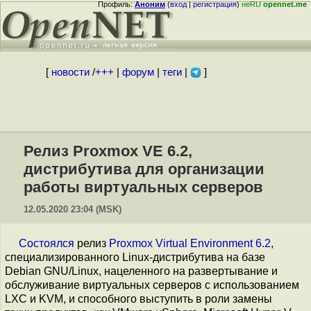
Профиль:
Аноним
(
вход
|
регистрация
)
неRU
opennet.me
[
новости
/
+++
|
форум
|
теги
|
]
Релиз Proxmox VE 6.2,
дистрибутива для организации
работы виртуальных серверов
12.05.2020 23:04 (MSK)
Состоялся
релиз
Proxmox Virtual Environment 6.2
,
специализированного Linux-дистрибутива на базе
Debian GNU/Linux, нацеленного на развертывание и
обслуживание виртуальных серверов с использованием
LXC и KVM, и способного выступить в роли замены