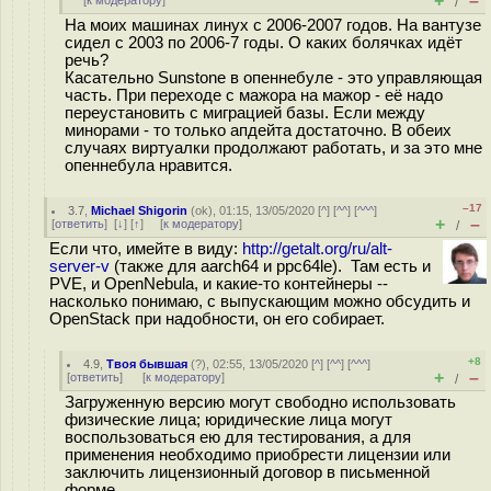
+
–
[
к модератору
]
/
На моих машинах линух с 2006-2007 годов. На вантузе
сидел с 2003 по 2006-7 годы. О каких болячках идёт
речь?
Касательно Sunstone в опеннебуле - это управляющая
часть. При переходе с мажора на мажор - её надо
переустановить с миграцией базы. Если между
минорами - то только апдейта достаточно. В обеих
случаях виртуалки продолжают работать, и за это мне
опеннебула нравится.
–17
3.7
,
Michael Shigorin
(
ok
), 01:15, 13/05/2020 [
^
] [
^^
] [
^^^
]
+
–
[
ответить
]
[
↓
] [
↑
] [
к модератору
]
/
Если что, имейте в виду:
http://getalt.org/ru/alt-
server-v
(также для aarch64 и ppc64le). Там есть и
PVE, и OpenNebula, и какие-то контейнеры --
насколько понимаю, с выпускающим можно обсудить и
OpenStack при надобности, он его собирает.
+8
4.9
,
Твоя бывшая
(
?
), 02:55, 13/05/2020 [
^
] [
^^
] [
^^^
]
+
–
[
ответить
]
[
к модератору
]
/
Загруженную версию могут свободно использовать
физические лица; юридические лица могут
воспользоваться ею для тестирования, а для
применения необходимо приобрести лицензии или
заключить лицензионный договор в письменной
форме.