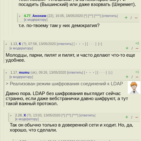
посадить (Вышинский) или даже взорвать (Шеремет).
4.77
,
Аноним
(
22
), 16:05, 18/05/2020 [
^
] [
^^
] [
^^^
] [
ответить
]
+
–
/
[
к модератору
]
т.е. по-твоему там у них демократия?
+2
1.13
,
К
(
?
), 07:58, 13/05/2020 [
ответить
] [
﹢﹢﹢
] [
· · ·
]
[
↑
]
+
–
[
к модератору
]
/
Молодцы, парни, пилят и пилят, и часто делают что-то еще
удобнее.
+1
1.17
,
mumu
(
ok
), 09:26, 13/05/2020 [
ответить
] [
﹢﹢﹢
] [
· · ·
]
[
↓
]
+
–
[
к модератору
]
/
> Реализован режим шифрования соединений к LDAP
Давно пора. LDAP без шифрования выглядит сейчас
странно, если даже вебстранички давно шифруют, а тут
такой важный протокол.
2.28
,
Х
(
?
), 13:03, 13/05/2020 [
^
] [
^^
] [
^^^
] [
ответить
]
+
–
/
[
к модератору
]
Так он обычно только в доверенной сети и ходит. Но, да,
хорошо, что сделали.