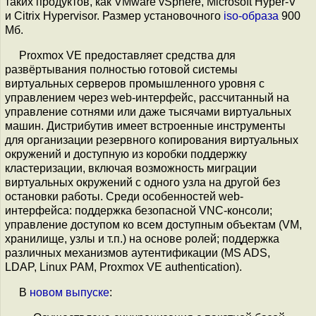
таких продуктов, как VMware vSphere, Microsoft Hyper-V
и Citrix Hypervisor. Размер установочного
iso-образа
900
Мб.
Proxmox VE предоставляет средства для
развёртывания полностью готовой системы
виртуальных серверов промышленного уровня с
управлением через web-интерфейс, рассчитанный на
управление сотнями или даже тысячами виртуальных
машин. Дистрибутив имеет встроенные инструменты
для организации резервного копирования виртуальных
окружений и доступную из коробки поддержку
кластеризации, включая возможность миграции
виртуальных окружений с одного узла на другой без
остановки работы. Среди особенностей web-
интерфейса: поддержка безопасной VNC-консоли;
управление доступом ко всем доступным объектам (VM,
хранилище, узлы и т.п.) на основе ролей; поддержка
различных механизмов аутентификации (MS ADS,
LDAP, Linux PAM, Proxmox VE authentication).
В
новом выпуске
: