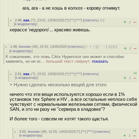
ага, ага - а не хошь в колхоз - корову отнимут.
2.48
,
нах.
(
?
), 23:41, 13/05/2020 [
^
] [
^^
] [
^^^
] [
ответить
]
[
↑
]
+
–
/
[
к модератору
]
херассе 'недорого'... красиво живешь.
1.49
,
Аноним
(
49
), 23:42, 13/05/2020 [
ответить
] [
﹢﹢﹢
] [
· · ·
]
[
↓
] [
↑
]
+
–
/
[
к модератору
]
К сожалению, это ложь Citrix Hypervisor оно может и способно
заменить, но ни ос...
большой текст свёрнут,
показать
+2
2.51
,
нах.
(
?
), 23:52, 13/05/2020 [
^
] [
^^
] [
^^^
] [
ответить
]
+
–
[
к модератору
]
/
> Нужно сделать несколько вещей для этого
ничего что эти вещи используются хорошо если в 1%
установок тех Sphere и HV , а все остальные неплохо себя
чувствуют с нормальными железными сетями, физической
SAN, и это ни разу не "сервера в кладовке"?
И более того - совсем не хотят такого щастья.
+1
3.52
,
Аноним
(
49
), 01:55, 14/05/2020 [
^
] [
^^
] [
^^^
] [
ответить
]
+
–
[
к модератору
]
/