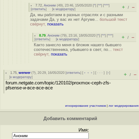
7.72
,
Аноним
(
49
), 23:46, 15/05/2020 [
^
] [
^^
] [
^^^
]
+
–
/
[
ответить
]
[
к модератору
]
Да, мы работаем в разных отраслях и с разными
задачами Да, у вас их нет Аргуме...
большой текст
свёрнут,
показать
8.79
,
Аноним
(
79
), 23:16, 18/05/2020 [
^
] [
^^
] [
^^^
]
+
–
/
[
ответить
]
[
к модератору
]
Както занесло меня в бложик нашего бывшего
соотечественника, убывшего в свет, по...
текст
свёрнут,
показать
1.75
,
werwer
(
?
), 20:29, 16/05/2020 [
ответить
] [
﹢﹢﹢
] [
· · ·
]
[
↑
]
+
–
/
[
к модератору
]
forum.netgate.com/topic/120102/proxmox-ceph-zfs-
pfsense-и-все-все-все
игнорирование участников
|
лог модерирования
Добавить комментарий
Имя: