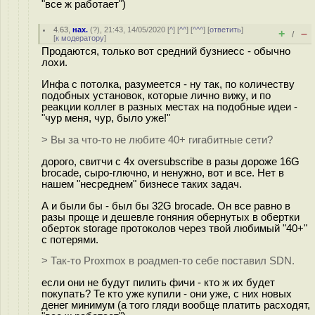
"все ж работает")
4.63
,
нах.
(
?
), 21:43, 14/05/2020 [
^
] [
^^
] [
^^^
] [
ответить
]
+
–
/
[
к модератору
]
Продаются, только вот средний бузниесс - обычно
лохи.
Инфа с потолка, разумеется - ну так, по количеству
подобных установок, которые лично вижу, и по
реакции коллег в разных местах на подобные идеи -
"чур меня, чур, было уже!"
> Вы за что-то не любите 40+ гигабитные сети?
дорого, свитчи c 4x oversubscribe в разы дороже 16G
brocade, сыро-глючно, и ненужно, вот и все. Нет в
нашем "несреднем" бизнесе таких задач.
А и были бы - был бы 32G brocade. Он все равно в
разы проще и дешевле гоняния обернутых в обертки
оберток storage протоколов через твой любимый "40+"
с потерями.
> Так-то Proxmox в роадмеп-то себе поставил SDN.
если они не будут пилить фичи - кто ж их будет
покупать? Те кто уже купили - они уже, с них новых
денег минимум (а того гляди вообще платить расходят,