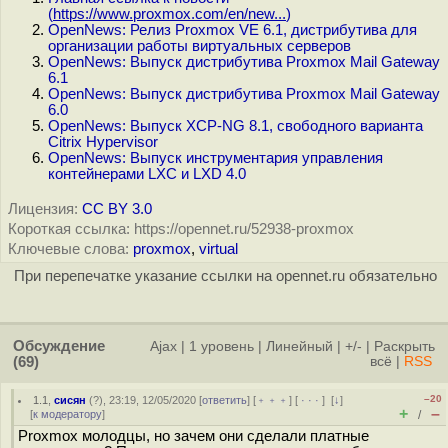
(
https://www.proxmox.com/en/new...
)
OpenNews: Релиз Proxmox VE 6.1, дистрибутива для
организации работы виртуальных серверов
OpenNews: Выпуск дистрибутива Proxmox Mail Gateway
6.1
OpenNews: Выпуск дистрибутива Proxmox Mail Gateway
6.0
OpenNews: Выпуск XCP-NG 8.1, свободного варианта
Citrix Hypervisor
OpenNews: Выпуск инструментария управления
контейнерами LXC и LXD 4.0
Лицензия:
CC BY 3.0
Короткая ссылка: https://opennet.ru/52938-proxmox
Ключевые слова:
proxmox
,
virtual
При перепечатке указание ссылки на opennet.ru обязательно
Обсуждение
Ajax
|
1 уровень
|
Линейный
|
+/-
|
Раскрыть
(69)
всё
|
RSS
–20
1.1
,
сисян
(
?
), 23:19, 12/05/2020 [
ответить
] [
﹢﹢﹢
] [
· · ·
]
[
↓
]
+
–
[
к модератору
]
/
Proxmox молодцы, но зачем они сделали платные