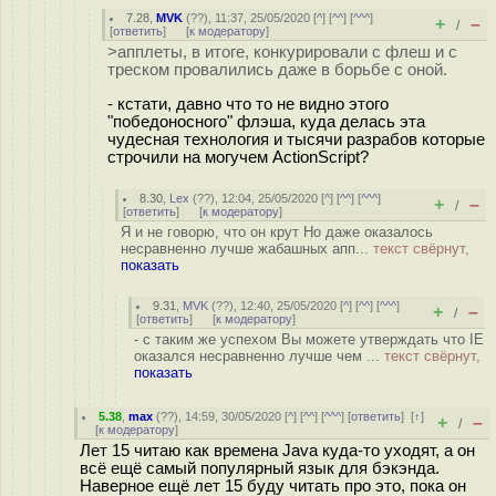
7.28
,
MVK
(
??
), 11:37, 25/05/2020 [
^
] [
^^
] [
^^^
]
+
–
/
[
ответить
]
[
к модератору
]
>апплеты, в итоге, конкурировали с флеш и с
треском провалились даже в борьбе с оной.
- кстати, давно что то не видно этого
"победоносного" флэша, куда делась эта
чудесная технология и тысячи разрабов которые
строчили на могучем ActionScript?
8.30
,
Lex
(
??
), 12:04, 25/05/2020 [
^
] [
^^
] [
^^^
]
+
–
/
[
ответить
]
[
к модератору
]
Я и не говорю, что он крут Но даже оказалось
несравненно лучше жабашных апп...
текст свёрнут,
показать
9.31
,
MVK
(
??
), 12:40, 25/05/2020 [
^
] [
^^
] [
^^^
]
+
–
/
[
ответить
]
[
к модератору
]
- с таким же успехом Вы можете утверждать что IE
оказался несравненно лучше чем ...
текст свёрнут,
показать
5.38
,
max
(
??
), 14:59, 30/05/2020 [
^
] [
^^
] [
^^^
] [
ответить
]
[
↑
]
+
–
/
[
к модератору
]
Лет 15 читаю как времена Java куда-то уходят, а он
всё ещё самый популярный язык для бэкэнда.
Наверное ещё лет 15 буду читать про это, пока он