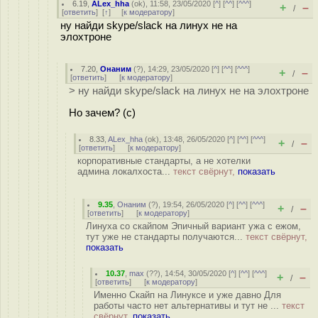
6.19
,
ALex_hha
(
ok
), 11:58, 23/05/2020 [
^
] [
^^
] [
^^^
]
+
–
/
[
ответить
]
[
↑
] [
к модератору
]
ну найди skype/slack на линух не на
элохтроне
7.20
,
Онаним
(
?
), 14:29, 23/05/2020 [
^
] [
^^
] [
^^^
]
+
–
/
[
ответить
]
[
к модератору
]
> ну найди skype/slack на линух не на элохтроне
Но зачем? (с)
8.33
,
ALex_hha
(
ok
), 13:48, 26/05/2020 [
^
] [
^^
] [
^^^
]
+
–
/
[
ответить
]
[
к модератору
]
корпоративные стандарты, а не хотелки
админа локалхоста...
текст свёрнут,
показать
9.35
,
Онаним
(
?
), 19:54, 26/05/2020 [
^
] [
^^
] [
^^^
]
+
–
/
[
ответить
]
[
к модератору
]
Линуха со скайпом Эпичный вариант ужа с ежом,
тут уже не стандарты получаются...
текст свёрнут,
показать
10.37
,
max
(
??
), 14:54, 30/05/2020 [
^
] [
^^
] [
^^^
]
+
–
/
[
ответить
]
[
к модератору
]
Именно Скайп на Линуксе и уже давно Для
работы часто нет альтернативы и тут не ...
текст
свёрнут,
показать