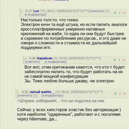
5.17
,
Lex
(
??
), 08:17, 23/05/2020 [
^
] [
^^
] [
^^^
] [
ответить
]
[
↑
]
+
–
/
[
к модератору
]
Настолько толсто, что тонко.
Электрон кнчн та ещё штука, но если пилить аналоги
кроссплатформенных умеренно-нативных
приложений на жабе, то едва ли они будут быстрее
и скромнее по потреблению ресурсов.. и это даже не
говоря о сложности и стоимости их дальнейшей
поддержки итп.
6.34
,
Карабьян
(
?
), 15:04, 26/05/2020 [
^
] [
^^
] [
^^^
]
+
–
/
[
ответить
]
[
к модератору
]
Вот-вот, этим критиканам кажется, что кто-т будет
забесплатно пилить то, что будет работать на их
не самой мощной конфигурации
Зы. Тоже люблю больше джаву, чм электрон
4.25
,
лютый жабби__
(
?
), 09:41, 25/05/2020 [
^
] [
^^
] [
^^^
]
+
–
/
[
ответить
]
[
↑
] [
к модератору
]
>Шпринг, хибернейт... что ни поделка на них
Сейчас у всех хипсторов эластик без авторизации )
хотя наиболее "одаренные", работают и с носклями
через hibernate, да...