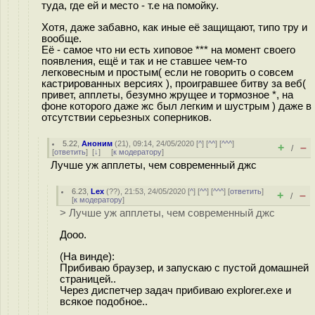
туда, где ей и место - т.е на помойку.
Хотя, даже забавно, как иные её защищают, типо тру и
вообще.
Её - самое что ни есть хиповое *** на момент своего
появления, ещё и так и не ставшее чем-то
легковесным и простым( если не говорить о совсем
кастрированных версиях ), проигравшее битву за веб(
привет, апплеты, безумно жрущее и тормозное *, на
фоне которого даже жс был легким и шустрым ) даже в
отсутствии серьезных соперников.
5.22
,
Аноним
(
21
), 09:14, 24/05/2020 [
^
] [
^^
] [
^^^
]
+
–
/
[
ответить
]
[
↓
] [
к модератору
]
Лучше уж апплеты, чем современный джс
6.23
,
Lex
(
??
), 21:53, 24/05/2020 [
^
] [
^^
] [
^^^
] [
ответить
]
+
–
/
[
к модератору
]
> Лучше уж апплеты, чем современный джс
Дооо.
(На винде):
Прибиваю браузер, и запускаю с пустой домашней
страницей..
Через диспетчер задач прибиваю explorer.exe и
всякое подобное..
...