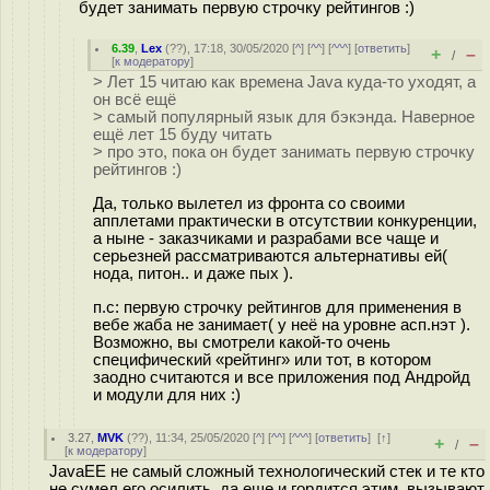
будет занимать первую строчку рейтингов :)
6.39
,
Lex
(
??
), 17:18, 30/05/2020 [
^
] [
^^
] [
^^^
] [
ответить
]
+
–
/
[
к модератору
]
> Лет 15 читаю как времена Java куда-то уходят, а
он всё ещё
> самый популярный язык для бэкэнда. Наверное
ещё лет 15 буду читать
> про это, пока он будет занимать первую строчку
рейтингов :)
Да, только вылетел из фронта со своими
апплетами практически в отсутствии конкуренции,
а ныне - заказчиками и разрабами все чаще и
серьезней рассматриваются альтернативы ей(
нода, питон.. и даже пых ).
п.с: первую строчку рейтингов для применения в
вебе жаба не занимает( у неё на уровне асп.нэт ).
Возможно, вы смотрели какой-то очень
специфический «рейтинг» или тот, в котором
заодно считаются и все приложения под Андройд
и модули для них :)
3.27
,
MVK
(
??
), 11:34, 25/05/2020 [
^
] [
^^
] [
^^^
] [
ответить
]
[
↑
]
+
–
/
[
к модератору
]
JavaEE не самый сложный технологический стек и те кто
не сумел его осилить, да еще и гордится этим, вызывают