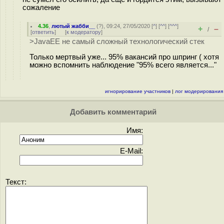
сожаление
4.36
,
лютый жабби__
(
?
), 09:24, 27/05/2020 [
^
] [
^^
] [
^^^
]
+
–
/
[
ответить
]
[
к модератору
]
>JavaEE не самый сложный технологический стек
Только мертвый уже... 95% вакансий про шпринг ( хотя
можно вспомнить наблюдение "95% всего является..."
игнорирование участников
|
лог модерирования
Добавить комментарий
Имя:
E-Mail:
Текст: