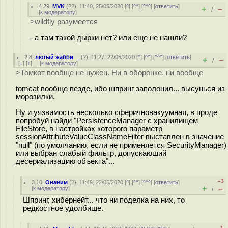
4.29
,
MVK
(
??
), 11:40, 25/05/2020 [
^
] [
^^
] [
^^^
] [
ответить
]
+
–
/
[
к модератору
]
>wildfly разумеется
- а там такой дырки нет? или еще не нашли?
2.8
,
лютый жабби__
(
?
), 11:27, 22/05/2020 [
^
] [
^^
] [
^^^
] [
ответить
]
+
–
/
[
↓
] [
↑
] [
к модератору
]
>Томкот вообще не нужен. Ни в оборонке, ни вообще
tomcat вообще везде, ибо шпринг заполонил... высунься из
морозилки.
Ну и уязвимость несколько сферичновакуумная, в проде
попробуй найди "PersistenceManager с хранилищем
FileStore, в настройках которого параметр
sessionAttributeValueClassNameFilter выставлен в значение
"null" (по умолчанию, если не применяется SecurityManager)
или выбран слабый фильтр, допускающий
десериализацию объекта"...
–3
3.10
,
Онаним
(
?
), 11:49, 22/05/2020 [
^
] [
^^
] [
^^^
] [
ответить
]
+
–
[
к модератору
]
/
Шпринг, хибернейт... что ни поделка на них, то
редкостное удолбище.
–1