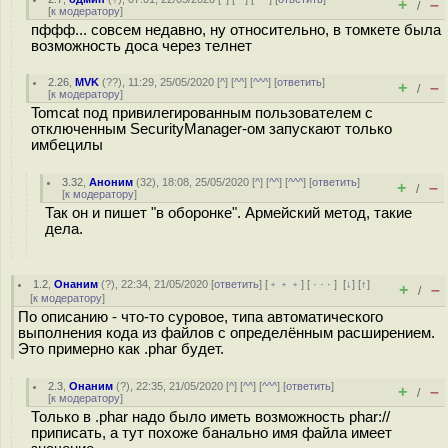
+
–
/
[
к модератору
]
пффф... совсем недавно, ну относительно, в томкете была
возможность доса через телнет
2.26
,
MVK
(
??
), 11:29, 25/05/2020 [
^
] [
^^
] [
^^^
] [
ответить
]
+
–
/
[
к модератору
]
Tomcat под привилегированным пользователем с
отключенным SecurityManager-ом запускают только
имбецилы
3.32
,
Аноним
(
32
), 18:08, 25/05/2020 [
^
] [
^^
] [
^^^
] [
ответить
]
+
–
/
[
к модератору
]
Так он и пишет "в оборонке". Армейский метод, такие
дела.
1.2
,
Онаним
(
?
), 22:34, 21/05/2020 [
ответить
] [
﹢﹢﹢
] [
· · ·
]
[
↓
] [
↑
]
+
–
/
[
к модератору
]
По описанию - что-то суровое, типа автоматического
выполнения кода из файлов с определённым расширением.
Это примерно как .phar будет.
2.3
,
Онаним
(
?
), 22:35, 21/05/2020 [
^
] [
^^
] [
^^^
] [
ответить
]
+
–
/
[
к модератору
]
Только в .phar надо было иметь возможность phar://
приписать, а тут похоже банально имя файла имеет