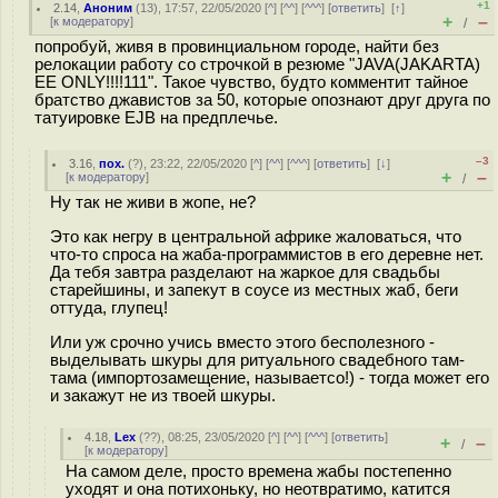
+1
2.14
,
Аноним
(
13
), 17:57, 22/05/2020 [
^
] [
^^
] [
^^^
] [
ответить
]
[
↑
]
+
–
[
к модератору
]
/
попробуй, живя в провинциальном городе, найти без
релокации работу со строчкой в резюме "JAVA(JAKARTA)
EE ONLY!!!!111". Такое чувство, будто комментит тайное
братство джавистов за 50, которые опознают друг друга по
татуировке EJB на предплечье.
–3
3.16
,
пох.
(
?
), 23:22, 22/05/2020 [
^
] [
^^
] [
^^^
] [
ответить
]
[
↓
]
+
–
[
к модератору
]
/
Ну так не живи в жопе, не?
Это как негру в центральной африке жаловаться, что
что-то спроса на жаба-программистов в его деревне нет.
Да тебя завтра разделают на жаркое для свадьбы
старейшины, и запекут в соусе из местных жаб, беги
оттуда, глупец!
Или уж срочно учись вместо этого бесполезного -
выделывать шкуры для ритуального свадебного там-
тама (импортозамещение, называетсо!) - тогда может его
и закажут не из твоей шкуры.
4.18
,
Lex
(
??
), 08:25, 23/05/2020 [
^
] [
^^
] [
^^^
] [
ответить
]
+
–
/
[
к модератору
]
На самом деле, просто времена жабы постепенно
уходят и она потихоньку, но неотвратимо, катится