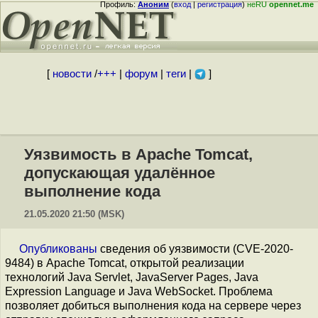
Профиль:
Аноним
(
вход
|
регистрация
)
неRU
opennet.me
[
новости
/
+++
|
форум
|
теги
|
]
Уязвимость в Apache Tomcat,
допускающая удалённое
выполнение кода
21.05.2020 21:50 (MSK)
Опубликованы
сведения об уязвимости (CVE-2020-
9484) в Apache Tomcat, открытой реализации
технологий Java Servlet, JavaServer Pages, Java
Expression Language и Java WebSocket. Проблема
позволяет добиться выполнения кода на сервере через