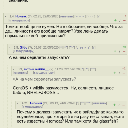
значение.
–7
1.4
,
Нолекс
(
?
), 02:25, 22/05/2020 [
ответить
] [
﹢﹢﹢
] [
· · ·
]
[
↑
]
+
–
[
к модератору
]
/
Томкот вообще не нужен. Ни в оборонке, ни вообще. Что за
де... личности его вообще пиарят? Уже лень делать
нормальные веб-приложения?
+5
2.5
,
Gfdc
(
?
), 03:07, 22/05/2020 [
^
] [
^^
] [
^^^
] [
ответить
]
[
↓
]
+
–
[
к модератору
]
/
А на чем сервлеты запускать?
–1
3.9
,
лютый жабби__
(
?
), 11:28, 22/05/2020 [
^
] [
^^
] [
^^^
]
+
–
[
ответить
]
[
к модератору
]
/
>А на чем сервлеты запускать?
CentOS + wildfly разумеется. Ну, если есть лишнее
бабло, RHEL+JBOSS...
4.21
,
Аноним
(
21
), 09:13, 24/05/2020 [
^
] [
^^
] [
^^^
] [
ответить
]
+
–
/
[
к модератору
]
Почему я должен запускать их в вайлдфлае каком-то
ноунеймовом, про который я ни разу не слышал, если
есть известный tomcat? Или там хотя бы glassfish?