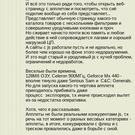
И всё это только ради того, чтобы открыть веб-
страницу с апплетом и посмотреть, что сиё
поделие вообще из себя представляет...
Представляет обычную страницу какого-то
каталога товаров с несколькими фильтрами и
совершенно уродливыми кнопками и проч
Но сжирает начисто почти всю память и любое
действие в ней сопровождается лагами и хорошей
нагрузкой ЦП.
А сайты с js работали пусть и не идеально, но
более чем хорошо на фоне этого недоразумения.
И это ещё старый и уродливый js с кучей проблем,
ограничений и недоработок.
Веселые были времена.
128Мб ОЗУ, Celeron 900МГц, Geforce Mx 440 -
вполне тянуло даже Serious Sam и C&C: Generals.
Но для запуска какого-то чертова апплета
приходилось прибивать даже
процесс эксплорера, т.к иначе происходил вылет
из-за недостатка оперативки.
Хотя, чего я рассказываю.
Апплеты не были реальными конкурентами js, т.к
речь на тот момент о разных весовых категориях -
апплеты, в итоге, конкурировали с флеш и с
треском провалились даже в борьбе с оной.