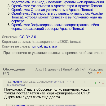
подставить JSP-код и получить файлы web-приложений
OpenNews: Уязвимости в Apache httpd и Apache Tomcat
OpenNews: Опасная уязвимость в Apache Tomcat
OpenNews: Уязвимость в устаревших выпусках Apache
Tomcat, которая может привести к выполнению кода на
сервере
OpenNews: Зафиксирован самораспространяющийся
червь, поражающий серверы Apache Tomcat
Лицензия:
CC BY 3.0
Короткая ссылка: https://opennet.ru/53001-tomcat
Ключевые слова:
tomcat
,
java
,
jsp
При перепечатке указание ссылки на opennet.ru обязательно
Обсуждение
Ajax
|
1 уровень
|
Линейный
|
+/-
|
Раскрыть
(37)
всё
|
RSS
1.1
,
kknight
(
ok
), 22:21, 21/05/2020 [
ответить
] [
﹢﹢﹢
] [
· · ·
]
[
↓
]
+
–
/
[
к модератору
]
Прекрасно. У нас в оборонке полно примеров, когда
томкат поставляется как "сертифицированное СПО".
Дырка там будет жить ещё долго)
2.7
,
одмин
(
?
), 07:01, 22/05/2020 [
^
] [
^^
] [
^^^
] [
ответить
]