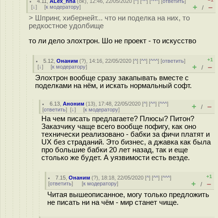
4.11
,
ALex_hha
(
ok
), 12:46, 22/05/2020 [
^
] [
^^
] [
^^^
] [
ответить
]
+
–
[
↓
] [
к модератору
]
/
> Шпринг, хибернейт... что ни поделка на них, то
редкостное удолбище
то ли дело элохтрон. Шо не проект - то искусство
+1
5.12
,
Онаним
(
?
), 14:16, 22/05/2020 [
^
] [
^^
] [
^^^
] [
ответить
]
+
–
[
↓
] [
к модератору
]
/
Элохтрон вообще сразу закапывать вместе с
поделками на нём, и искать нормальный софт.
6.13
,
Аноним
(
13
), 17:48, 22/05/2020 [
^
] [
^^
] [
^^^
]
+
–
/
[
ответить
]
[
↓
] [
к модератору
]
На чем писать предлагаете? Плюсы? Питон?
Заказчику чаще всего вообще пофигу, как оно
технически реализовано - бабки за фичи платят и
UX без страданий. Это бизнес, а джавка как была
про большие бабки 20 лет назад, так и еще
столько же будет. А уязвимости есть везде.
+1
7.15
,
Онаним
(
?
), 18:18, 22/05/2020 [
^
] [
^^
] [
^^^
]
+
–
[
ответить
]
[
к модератору
]
/
Читая вышеописанное, могу только предложить
не писать ни на чём - мир станет чище.