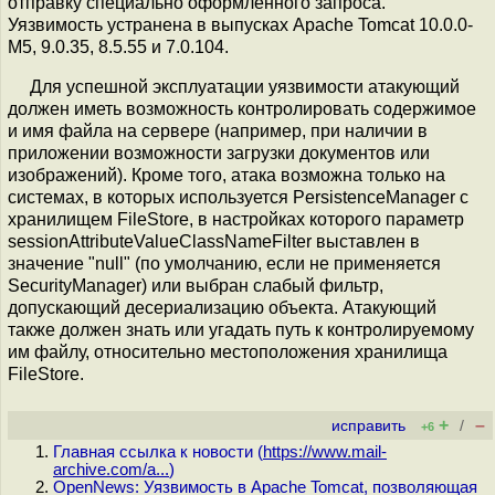
отправку специально оформленного запроса.
Уязвимость устранена в выпусках Apache Tomcat 10.0.0-
M5, 9.0.35, 8.5.55 и 7.0.104.
Для успешной эксплуатации уязвимости атакующий
должен иметь возможность контролировать содержимое
и имя файла на сервере (например, при наличии в
приложении возможности загрузки документов или
изображений). Кроме того, атака возможна только на
системах, в которых используется PersistenceManager с
хранилищем FileStore, в настройках которого параметр
sessionAttributeValueClassNameFilter выставлен в
значение "null" (по умолчанию, если не применяется
SecurityManager) или выбран слабый фильтр,
допускающий десериализацию объекта. Атакующий
также должен знать или угадать путь к контролируемому
им файлу, относительно местоположения хранилища
FileStore.
+
–
исправить
/
+6
Главная ссылка к новости (
https://www.mail-
archive.com/a...
)
OpenNews: Уязвимость в Apache Tomcat, позволяющая