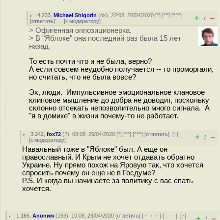
4.233
,
Michael Shigorin
(
ok
), 22:08, 28/04/2020 [
^
] [
^^
] [
^^^
]
+
–
/
[
ответить
]
[
к модератору
]
> Офигенная оппозиционерка.
> В "Яблоке" она последний раз была 15 лет
назад.
То есть почти что и не была, верно?
А если совсем неудобно получается -- то проморгали,
но считать, что не была вовсе?
Эх, люди. Импульсивное эмоциональное клановое
клиповое мышление до добра не доводит, поскольку
склонно отсекать непозволительно много сигнала. А
"я в домике" в жизни почему-то не работает.
3.242
,
fox72
(
?
), 08:08, 29/04/2020 [
^
] [
^^
] [
^^^
] [
ответить
]
[
↑
]
+
–
/
[
к модератору
]
Навальный тоже в "Яблоке" был. А еще он
православный. И Крым не хочет отдавать обратно
Украине. Ну прямо похож на Яровую так, что хочется
спросить почему он еще не в Госдуме?
P.S. И когда вы начинаете за политику с вас спать
хочется.
1.165
,
Аноним
(
163
), 10:08, 28/04/2020 [
ответить
] [
﹢﹢﹢
] [
· · ·
]
[
↑
]
+
–
/