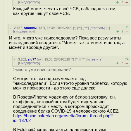
+
–
[
к модератору
]
/
Каждый может чесать своё ЧСВ, наблюдая за тем,
как другие чешут своё ЧСВ.
+1
2.187
,
Аноним
(
187
), 13:39, 28/04/2020 [
^
] [
^^
] [
^^^
] [
ответить
]
[
↑
]
+
–
[
к модератору
]
/
И что, много уже наисследовали? Пока все результаты
исследований сводятся к "Может так, а может и не так, а
может и вообще другое".
+1
3.202
,
siu77
(
ok
), 15:33, 28/04/2020 [
^
] [
^^
] [
^^^
] [
ответить
]
+
–
[
к модератору
]
/
>много уже наисследовали?
Смотря что вы подразумеваете под
"наисследовали". Если что-то уровня таблетки, которую
можно произвести - до этого еще далеко.
В Rosetta@home моделируют белок-заготовку, т.н.
скаффолд, который потом будет виртуально
подсоединяться к месту, в котором происходит
соединение белка COVID-19 и человеческого ACE2.
https://boinc.bakerlab.org/rosetta/forum_thread.php?
id=13702
В Folding@home, пытаются адаптировать уже