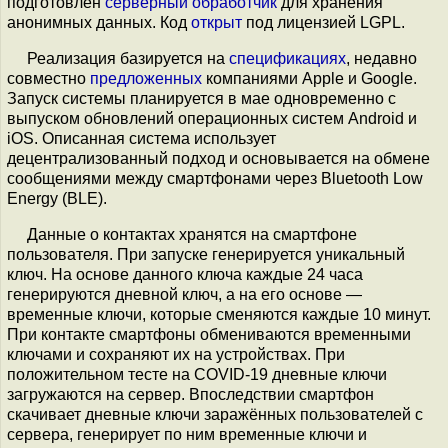
подготовлен
серверный обработчик
для хранения
анонимных данных. Код
открыт
под лицензией LGPL.
Реализация базируется на
спецификациях
, недавно
совместно
предложенных
компаниями Apple и Google.
Запуск системы планируется в мае одновременно с
выпуском обновлений операционных систем Android и
iOS. Описанная система использует
децентрализованный подход и основывается на обмене
сообщениями между смартфонами через Bluetooth Low
Energy (BLE).
Данные о контактах хранятся на смартфоне
пользователя. При запуске генерируется уникальный
ключ. На основе данного ключа каждые 24 часа
генерируются дневной ключ, а на его основе —
временные ключи, которые сменяются каждые 10 минут.
При контакте смартфоны обмениваются временными
ключами и сохраняют их на устройствах. При
положительном тесте на COVID-19 дневные ключи
загружаются на сервер. Впоследствии смартфон
скачивает дневные ключи заражённых пользователей с
сервера, генерирует по ним временные ключи и