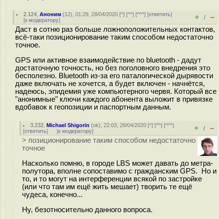
2.124
,
Аноним
(
12
), 01:29, 28/04/2020 [
^
] [
^^
] [
^^^
] [
ответить
]
+
–
/
[
к модератору
]
Даст в сотню раз больше ложноположительных контактов,
всё-таки позиционирование таким способом недостаточно
точное.
GPS или активное взаимодействие по bluetooth - дадут
достаточную точность, но без поголовного внедрения это
бесполезно. Bluetooth из-за его паталогической дырявости
даже включать не хочется, а будет включен - начнётся,
надеюсь, эпидемия уже компьютерного червя. Который все
"анонимные" ключи каждого абонента выложит в привязке
вдобавок к геопозиции и паспортным данным.
3.232
,
Michael Shigorin
(
ok
), 22:03, 28/04/2020 [
^
] [
^^
] [
^^^
]
+
–
/
[
ответить
]
[
к модератору
]
> позиционирование таким способом недостаточно
точное
Насколько помню, в городе LBS может давать до метра-
полутора, вполне сопоставимо с гражданским GPS. Но и
то, и то могут на интерференции всякой по застройке
(или что там им ещё жить мешает) творить те ещё
чудеса, конечно...
Ну, безотносительно данного вопроса.