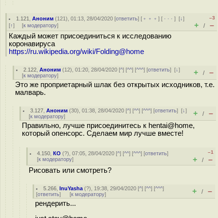
–3
1.121
,
Аноним
(
121
), 01:13, 28/04/2020 [
ответить
] [
﹢﹢﹢
] [
· · ·
]
[
↓
]
+
–
[
↑
] [
к модератору
]
/
Каждый может присоединиться к исследованию
коронавируса
https://ru.wikipedia.org/wiki/Folding@home
2.122
,
Аноним
(
12
), 01:20, 28/04/2020 [
^
] [
^^
] [
^^^
] [
ответить
]
[
↓
]
+
–
/
[
к модератору
]
Это же проприетарный шлак без открытых исходников, т.е.
малварь.
3.127
,
Аноним
(
30
), 01:38, 28/04/2020 [
^
] [
^^
] [
^^^
] [
ответить
]
[
↓
]
+
–
/
[
к модератору
]
Правильно, лучше присоединитесь к hentai@home,
который опенсорс. Сделаем мир лучше вместе!
–1
4.150
,
КО
(
?
), 07:05, 28/04/2020 [
^
] [
^^
] [
^^^
] [
ответить
]
+
–
[
к модератору
]
/
Рисовать или смотреть?
5.266
,
InuYasha
(
?
), 19:38, 29/04/2020 [
^
] [
^^
] [
^^^
]
+
–
/
[
ответить
]
[
к модератору
]
рендерить...