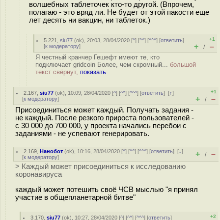
волшебных таблеточек кто-то другой. (Впрочем,
полагаю - это вряд ли. Не будет от этой пакости еще
лет десять ни вакцин, ни таблеток.)
+1
5.221
,
siu77
(
ok
), 20:03, 28/04/2020 [
^
] [
^^
] [
^^^
] [
ответить
]
+
–
[
к модератору
]
/
Я честный кранчер Гешефт имеют те, кто
подключает gridcoin Более, чем скромный...
большой
текст свёрнут,
показать
+1
2.167
,
siu77
(
ok
), 10:09, 28/04/2020 [
^
] [
^^
] [
^^^
] [
ответить
]
[
↑
]
+
–
[
к модератору
]
/
Присоединиться может каждый. Получать задания -
не каждый. После резкого прироста пользователей -
с 30 000 до 700 000, у проекта начались перебои с
заданиями - не успевают генерировать.
2.169
,
Нанобот
(
ok
), 10:16, 28/04/2020 [
^
] [
^^
] [
^^^
] [
ответить
]
[
↓
]
+
–
/
[
к модератору
]
> Каждый может присоединиться к исследованию
коронавируса
каждый может потешить своё ЧСВ мыслью "я принял
участие в общепланетарной битве"
+2
3.170
,
siu77
(
ok
), 10:27, 28/04/2020 [
^
] [
^^
] [
^^^
] [
ответить
]