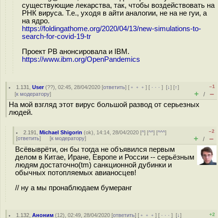
существующие лекарства, так, чтобы воздействовать на
РНК вируса. Т.е., уходя в айти аналогии, не на не гуи, а
на ядро.
https://foldingathome.org/2020/04/13/new-simulations-to-
search-for-covid-19-tr
Проект РВ анонсировала и IBM.
https://www.ibm.org/OpenPandemics
–1
1.131
,
User
(
??
), 02:45, 28/04/2020 [
ответить
] [
﹢﹢﹢
] [
· · ·
]
[
↓
] [
↑
]
+
–
[
к модератору
]
/
На мой взгляд этот вирус большой развод от серьезных
людей.
–2
2.191
,
Michael Shigorin
(
ok
), 14:14, 28/04/2020 [
^
] [
^^
] [
^^^
]
+
–
[
ответить
]
[
к модератору
]
/
Всёвыврёти, он бы тогда не объявился первым
делом в Китае, Иране, Европе и России -- серьёзным
людям достаточно(tm) санкционной дубинки и
обычных потопляемых авианосцев!
// ну а мы пронаблюдаем бумеранг
+2
1.132
,
Аноним
(
12
), 02:49, 28/04/2020 [
ответить
] [
﹢﹢﹢
] [
· · ·
]
[
↓
]