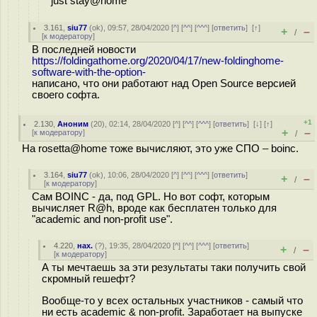
just stay@home
3.161
,
siu77
(
ok
), 09:57, 28/04/2020 [
^
] [
^^
] [
^^^
] [
ответить
]
[
↑
]
+
–
/
[
к модератору
]
В последней новости
https://foldingathome.org/2020/04/17/new-foldinghome-
software-with-the-option-
написано, что они работают над Open Source версией
своего софта.
+1
2.130
,
Аноним
(
20
), 02:14, 28/04/2020 [
^
] [
^^
] [
^^^
] [
ответить
]
[
↓
] [
↑
]
+
–
[
к модератору
]
/
На rosetta@home тоже вычисляют, это уже СПО – boinc.
3.164
,
siu77
(
ok
), 10:06, 28/04/2020 [
^
] [
^^
] [
^^^
] [
ответить
]
+
–
/
[
к модератору
]
Сам BOINC - да, под GPL. Но вот софт, которым
вычисляет R@h, вроде как бесплатен только для
"academic and non-profit use".
4.220
,
нах.
(
?
), 19:35, 28/04/2020 [
^
] [
^^
] [
^^^
] [
ответить
]
+
–
/
[
к модератору
]
А ты мечтаешь за эти результаты таки получить свой
скромный гешефт?
Вообще-то у всех остальных участников - самый что
ни есть academic & non-profit. Заработает на выпуске