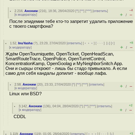
–4
2.216
,
Аноним
(
216
), 18:36, 28/04/2020 [
^
] [
^^
] [
^^^
] [
ответить
]
+
–
[
к модератору
]
/
После эпидемии тебе кто-то запретит удалить приложение
с твоего смартфона?
+8
1.52
,
InuYasha
(
?
), 23:29, 27/04/2020 [
ответить
] [
﹢﹢﹢
] [
· · ·
]
[
↓
] [
↑
]
+
–
[
к модератору
]
/
Ждём OpenTourniquette, OpenTicket, OpenHeadScan,
SmartRouteTrace, OpenPolice, OpenTurretControl,
KoncentrationKamp, OpenGoolag и MyNeighborSnitch App.
Они и сырцы откроют - лишь бы стадо привыкало. А если
само для себя кандалы допилит - вообще лафа.
2.58
,
Аноним
(
20
), 23:33, 27/04/2020 [
^
] [
^^
] [
^^^
] [
ответить
]
+
–
/
[
к модератору
]
Linux или BSD?
+2
3.142
,
Аноним
(
136
), 04:04, 28/04/2020 [
^
] [
^^
] [
^^^
] [
ответить
]
+
–
[
к модератору
]
/
CDDL
+1
1.119
,
Аноним
(
119
), 01:05, 28/04/2020 [
ответить
] [
﹢﹢﹢
] [
· · ·
]
[
↓
]