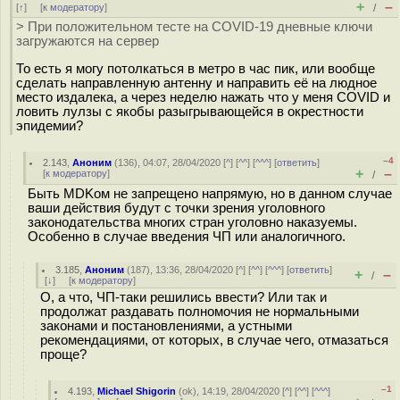
+
–
[
↑
] [
к модератору
]
/
> При положительном тесте на COVID-19 дневные ключи
загружаются на сервер
То есть я могу потолкаться в метро в час пик, или вообще
сделать направленную антенну и направить её на людное
место издалека, а через неделю нажать что у меня COVID и
ловить лулзы с якобы разыгрывающейся в окрестности
эпидемии?
–4
2.143
,
Аноним
(
136
), 04:07, 28/04/2020 [
^
] [
^^
] [
^^^
] [
ответить
]
+
–
[
к модератору
]
/
Быть MDKом не запрещено напрямую, но в данном случае
ваши действия будут с точки зрения уголовного
законодательства многих стран уголовно наказуемы.
Особенно в случае введения ЧП или аналогичного.
3.185
,
Аноним
(
187
), 13:36, 28/04/2020 [
^
] [
^^
] [
^^^
] [
ответить
]
+
–
/
[
↓
] [
к модератору
]
О, а что, ЧП-таки решились ввести? Или так и
продолжат раздавать полномочия не нормальными
законами и постановлениями, а устными
рекомендациями, от которых, в случае чего, отмазаться
проще?
–1
4.193
,
Michael Shigorin
(
ok
), 14:19, 28/04/2020 [
^
] [
^^
] [
^^^
]