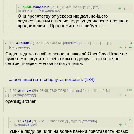
4.268
,
MadAdmin
(
?
), 11:34, 30/04/2020 [
^
] [
^^
] [
^^^
]
+
–
/
[
ответить
]
[
к модератору
]
Они препятствуют ускорению дальнейшего
осуществления с целью недопущения всестороннего
продвижения... Продолжите кто-нибудь :-[
–1
1.2
,
Аноним
(
2
), 22:15, 27/04/2020 [
ответить
] [
﹢﹢﹢
] [
· · ·
]
[
↓
] [
↑
]
+
–
[
к модератору
]
/
Сидишь дома на ж0пе ровно, и никакой OpenCovidTrace не
нужен. Но погулять с ребенком по двору -- это конечно
святое, помрем -- но зато погулямши.
....большая нить свёрнута, показать (184)
+16
1.29
,
Аноним
(
29
), 23:08, 27/04/2020 [
ответить
] [
﹢﹢﹢
] [
· · ·
]
[
↓
]
+
–
[
↑
] [
к модератору
]
/
openBigBrother
+1
2.40
,
Урри
(
?
), 23:21, 27/04/2020 [
^
] [
^^
] [
^^^
] [
ответить
]
+
–
[
к модератору
]
/
Умные люди решили на волне паники повставлять новых