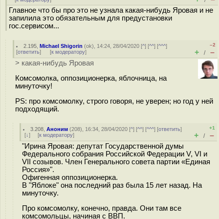
/
Главное что бы про это не узнала какая-нибудь Яровая и не
запилила это обязательным для предустановки
гос.сервисом...
–2
2.195
,
Michael Shigorin
(
ok
), 14:24, 28/04/2020 [
^
] [
^^
] [
^^^
]
+
–
[
ответить
]
[
к модератору
]
/
> какая-нибудь Яровая
Комсомолка, оппозиционерка, яблочница, на
минуточку!
PS: про комсомолку, строго говоря, не уверен; но год у ней
подходящий.
+1
3.208
,
Аноним
(
208
), 16:34, 28/04/2020 [
^
] [
^^
] [
^^^
] [
ответить
]
+
–
[
↓
] [
к модератору
]
/
"Ирина Яровая: депутат Государственной думы
Федерального собрания Российской Федерации V, VI и
VII созывов. Член Генерального совета партии «Единая
Россия»".
Офигенная оппозиционерка.
В "Яблоке" она последний раз была 15 лет назад. На
минуточку.
Про комсомолку, конечно, правда. Они там все
комсомольцы, начиная с ВВП.