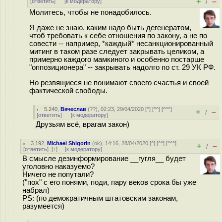
+
–
[
ответить
]
[
к модератору
]
/
Молитесь, чтобы не понадобилось.
Я даже не знаю, каким надо быть дегенератом,
чтоб требовать к себе отношения по закону, а не по
совести -- например, *каждый* несанкционированный
митинг в таком разе следует закрывать целиком, а
примерно каждого мамкиного и особенно постарше
"оппозиционера" -- закрывать надолго по ст. 29 УК РФ.
Но резвящиеся не понимают своего счастья и своей
фактической свободы.
5.240
,
Вячеслав
(
??
), 02:23, 29/04/2020 [
^
] [
^^
] [
^^^
]
+
–
/
[
ответить
]
[
к модератору
]
Друзьям всё, врагам закон)
3.192
,
Michael Shigorin
(
ok
), 14:16, 28/04/2020 [
^
] [
^^
] [
^^^
]
+
–
/
[
ответить
]
[
↑
] [
к модератору
]
В смысле дезинформирование __гугля__ будет
уголовно наказуемо?
Ничего не попутали?
("пох" с его понями, поди, пару веков срока бы уже
набрал)
PS: (по демократичным штатовским законам,
разумеется)