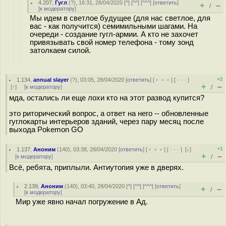
4.207
,
Гугл
(
?
), 16:31, 28/04/2020 [
^
] [
^^
] [
^^^
] [
ответить
]
+
–
/
[
к модератору
]
Мы идем в светлое будущее (для нас светлое, для
вас - как получится) семимильными шагами. На
очереди - создание гугл-армии. А кто не захочет
привязывать свой номер телефона - тому зонд
затолкаем силой.
+2
1.134
,
annual slayer
(
?
), 03:05, 28/04/2020 [
ответить
] [
﹢﹢﹢
] [
· · ·
]
+
–
[
↑
] [
к модератору
]
/
мда, остались ли еще лохи кто на этот развод купится?
это риторический вопрос, а ответ на него -- обновленные
гуглокарты интерьеров зданий, через пару месяц после
выхода Pokemon GO
+1
1.137
,
Аноним
(
140
), 03:38, 28/04/2020 [
ответить
] [
﹢﹢﹢
] [
· · ·
]
[
↓
]
+
–
[
к модератору
]
/
Всё, ребята, приплыли. Антиутопия уже в дверях.
2.139
,
Аноним
(
140
), 03:40, 28/04/2020 [
^
] [
^^
] [
^^^
] [
ответить
]
+
–
/
[
к модератору
]
Мир уже явно начал погружение в Ад.