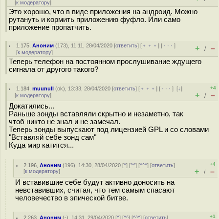
[
к модератору
]
Это хорошо, что в виде приложения на андроид. Можно
рутануть и кормить приложению фуфло. Или само
приложение пропатчить.
1.175
,
Аноним
(
173
), 11:11, 28/04/2020 [
ответить
] [
﹢﹢﹢
] [
· · ·
]
+
–
/
[
к модератору
]
Теперь телефон на постоянном прослушивание ждущего
сигнала от другого такого?
+4
1.184
,
muunull
(
ok
), 13:33, 28/04/2020 [
ответить
] [
﹢﹢﹢
] [
· · ·
]
[
↓
]
+
–
[
к модератору
]
/
Докатились...
Раньше зонды вставляли скрытно и незаметно, так
чтоб никто не знал и не замечал.
Теперь зонды выпускают под лицензией GPL и со словами
"Вставляй себе зонд сам"
Куда мир катится...
+4
2.196
,
Аноним
(
196
), 14:30, 28/04/2020 [
^
] [
^^
] [
^^^
] [
ответить
]
+
–
[
к модератору
]
/
И вставившие себе будут активно доносить на
невставивших, считая, что тем самым спасают
человечество в эпической битве.
+1
2.263
,
Аноним
(
-
), 14:31, 29/04/2020 [
^
] [
^^
] [
^^^
] [
ответить
]