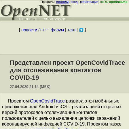
Профиль:
Аноним
(
вход
|
регистрация
)
неRU
opennet.me
[
новости
/
+++
|
форум
|
теги
|
]
Представлен проект OpenCovidTrace
для отслеживания контактов
COVID-19
27.04.2020 21:14 (MSK)
Проектом
OpenCovidTrace
развиваются мобильные
приложения для Android и iOS c реализацией открытых
версий протоколов отслеживания контактов
пользователей с целью выявления цепочки заражений
коронавирусной инфекцией COVID-19. Проектом также