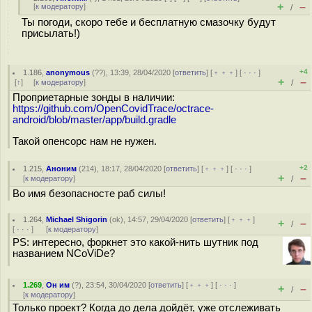
+
–
[
к модератору
]
/
Ты погоди, скоро тебе и бесплатную смазочку будут
присылать!)
+4
1.186
,
anonymous
(
??
), 13:39, 28/04/2020 [
ответить
] [
﹢﹢﹢
] [
· · ·
]
+
–
[
↑
] [
к модератору
]
/
Проприетарные зонды в наличии:
https://github.com/OpenCovidTrace/octrace-
android/blob/master/app/build.gradle
Такой опенсорс нам не нужен.
+2
1.215
,
Аноним
(
214
), 18:17, 28/04/2020 [
ответить
] [
﹢﹢﹢
] [
· · ·
]
+
–
[
к модератору
]
/
Во имя безопасносте раб силы!
1.264
,
Michael Shigorin
(
ok
), 14:57, 29/04/2020 [
ответить
] [
﹢﹢﹢
]
+
–
/
[
· · ·
]
[
к модератору
]
PS: интересно, форкнет это какой-нить шутник под
названием NCoViDe?
1.269
,
Он им
(
?
), 23:54, 30/04/2020 [
ответить
] [
﹢﹢﹢
] [
· · ·
]
+
–
/
[
к модератору
]
Только проект? Когда до дела дойдёт, уже отслеживать