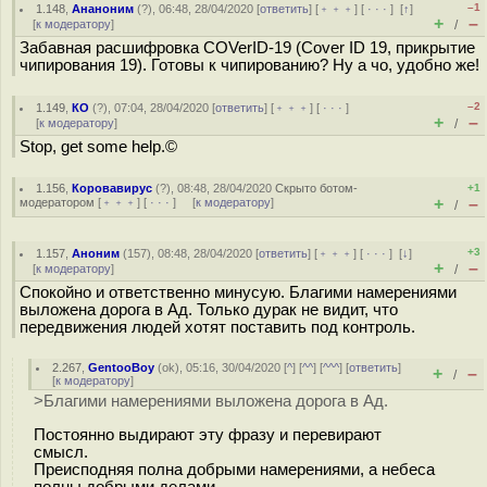
–1
1.148
,
Ананоним
(
?
), 06:48, 28/04/2020 [
ответить
] [
﹢﹢﹢
] [
· · ·
]
[
↑
]
+
–
[
к модератору
]
/
Забавная расшифровка COVerID-19 (Cover ID 19, прикрытие
чипирования 19). Готовы к чипированию? Ну а чо, удобно же!
–2
1.149
,
КО
(
?
), 07:04, 28/04/2020 [
ответить
] [
﹢﹢﹢
] [
· · ·
]
+
–
[
к модератору
]
/
Stop, get some help.©
1.156
,
Коровавирус
(
?
), 08:48, 28/04/2020
Скрыто ботом-
+1
+
–
модератором
[
﹢﹢﹢
] [
· · ·
] [
к модератору
]
/
+3
1.157
,
Аноним
(
157
), 08:48, 28/04/2020 [
ответить
] [
﹢﹢﹢
] [
· · ·
]
[
↓
]
+
–
[
к модератору
]
/
Спокойно и ответственно минусую. Благими намерениями
выложена дорога в Ад. Только дурак не видит, что
передвижения людей хотят поставить под контроль.
2.267
,
GentooBoy
(
ok
), 05:16, 30/04/2020 [
^
] [
^^
] [
^^^
] [
ответить
]
+
–
/
[
к модератору
]
>Благими намерениями выложена дорога в Ад.
Постоянно выдирают эту фразу и перевирают
смысл.
Преисподняя полна добрыми намерениями, а небеса
полны добрыми делами