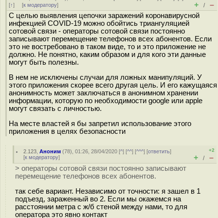
+
–
[
↑
] [
к модератору
]
/
С целью выявления цепочки заражений коронавирусной
инфекцией COVID-19 можно обойтись триангуляцией
сотовой связи - операторы сотовой связи постоянно
записывают перемещение телефонов всех абонентов. Если
это не востребовано в таком виде, то и это приложение не
должно. Не понятно, каким образом и для кого эти данные
могут быть полезны.
В нем не исключены случаи для ложных манипуляций. У
этого приложения скорее всего другая цель. И его кажущаяся
анонимность может заключаться в анонимном хранении
информации, которую по необходимости google или apple
могут связать с личностью.
На месте властей я бы запретил использование этого
приложения в целях безопасности
+2
2.123
,
Аноним
(
78
), 01:26, 28/04/2020 [
^
] [
^^
] [
^^^
] [
ответить
]
+
–
[
к модератору
]
/
> операторы сотовой связи постоянно записывают
перемещение телефонов всех абонентов.
так себе вариант. Независимо от точности: я зашел в 1
подъезд, зараженный во 2. Если мы окажемся на
расстоянии метра с ж/б стеной между нами, то для
оператора это явно контакт