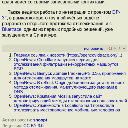
сравнивает со своими записанными контактами.
Также ведётся работа по интеграции с проектом
DP-
3T
, в рамках которого группой учёных ведётся
разработка открытого протокола отслеживания, и с
Bluetrace
, одним из первых подобных решений, уже
запущенном в Сингапуре.
+
–
исправить
/
–23
Главная ссылка к новости (
https://opencovidtrace.org/...
)
OpenNews: Cloudflare запустил сервис для
отслеживания фильтрации некорректных маршрутов
BGP
OpenNews: Выпуск ZombieTrackerGPS 0.96, приложения
для отслеживания маршрутов на карте
OpenNews: В uBlock Origin добавлена защита от нового
метода отслеживания, манипулирующего именами в
DNS
OpenNews: Компания Mozilla запустила сайт,
демонстрирующий методы отслеживания пользователей
OpenNews: Уязвимость в LocationSmart позволяла
отслеживать местоположение мобильных телефонов
Автор новости:
snoopt
Лицензия:
CC BY 3.0