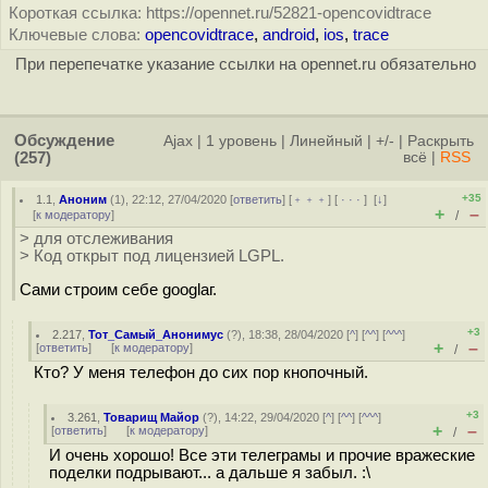
Короткая ссылка: https://opennet.ru/52821-opencovidtrace
Ключевые слова:
opencovidtrace
,
android
,
ios
,
trace
При перепечатке указание ссылки на opennet.ru обязательно
Обсуждение
Ajax
|
1 уровень
|
Линейный
|
+/-
|
Раскрыть
(257)
всё
|
RSS
+35
1.1
,
Аноним
(
1
), 22:12, 27/04/2020 [
ответить
] [
﹢﹢﹢
] [
· · ·
]
[
↓
]
+
–
[
к модератору
]
/
> для отслеживания
> Код открыт под лицензией LGPL.
Сами строим себе googlаг.
+3
2.217
,
Тот_Самый_Анонимус
(
?
), 18:38, 28/04/2020 [
^
] [
^^
] [
^^^
]
+
–
[
ответить
]
[
к модератору
]
/
Кто? У меня телефон до сих пор кнопочный.
+3
3.261
,
Товарищ Майор
(
?
), 14:22, 29/04/2020 [
^
] [
^^
] [
^^^
]
+
–
[
ответить
]
[
к модератору
]
/
И очень хорошо! Все эти телеграмы и прочие вражеские
подeлки подрывают... а дальше я забыл. :\