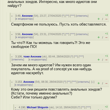
анальных зондов. Интересно, как много идиотов они
найдут?
+2
3.49
,
Аноним
(
54
), 23:27, 27/04/2020 [
^
] [
^^
] [
^^^
] [
ответить
]
+
–
[
к модератору
]
/
Смартфоном не пользуюсь. Пусть хоть обвставляются.
+1
3.56
,
Аноним
(
54
), 23:31, 27/04/2020 [
^
] [
^^
] [
^^^
] [
ответить
]
+
–
[
к модератору
]
/
Ты что?! Как ты можешь так говорить?! Это же
свободное ПО!
+1
3.106
,
тоже Аноним
(
ok
), 00:44, 28/04/2020 [
^
] [
^^
] [
^^^
]
+
–
[
ответить
]
[
к модератору
]
/
Зачем им много идиотов? Им нужен всего один
покупатель. А на proof of concept уж как-нибудь
идиотов наскребут.
3.153
,
Аноним
(
54
), 08:30, 28/04/2020 [
^
] [
^^
] [
^^^
] [
ответить
]
[
↓
]
+
–
/
[
к модератору
]
Кому это они решили повставлять анальных зондов?
(Кстати, почему именно анальных?)
Себе? Или только другим?
+2
4.190
,
Michael Shigorin
(
ok
), 14:10, 28/04/2020 [
^
] [
^^
] [
^^^
]