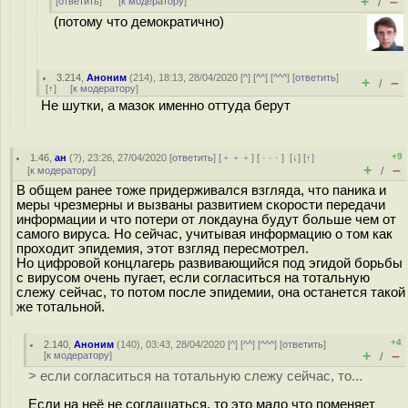
+
–
[
ответить
]
[
к модератору
]
/
(потому что демократично)
3.214
,
Аноним
(
214
), 18:13, 28/04/2020 [
^
] [
^^
] [
^^^
] [
ответить
]
+
–
/
[
↑
] [
к модератору
]
Не шутки, а мазок именно оттуда берут
+9
1.46
,
ан
(
?
), 23:26, 27/04/2020 [
ответить
] [
﹢﹢﹢
] [
· · ·
]
[
↓
] [
↑
]
+
–
[
к модератору
]
/
В общем ранее тоже придерживался взгляда, что паника и
меры чрезмерны и вызваны развитием скорости передачи
информации и что потери от локдауна будут больше чем от
самого вируса. Но сейчас, учитывая информацию о том как
проходит эпидемия, этот взгляд пересмотрел.
Но цифровой концлагерь развивающийся под эгидой борьбы
с вирусом очень пугает, если согласиться на тотальную
слежу сейчас, то потом после эпидемии, она останется такой
же тотальной.
+4
2.140
,
Аноним
(
140
), 03:43, 28/04/2020 [
^
] [
^^
] [
^^^
] [
ответить
]
+
–
[
к модератору
]
/
> если согласиться на тотальную слежу сейчас, то...
Если на неё не соглашаться, то это мало что поменяет