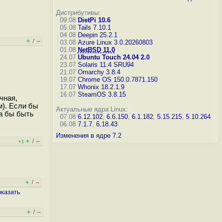
Дистрибутивы:
09.08
DietPi 10.6
05.08
Tails 7.10.1
04.08
Deepin 25.2.1
+
–
/
03.08
Azure Linux 3.0.20260803
01.08
NetBSD 11.0
24.07
Ubuntu Touch 24.04 2.0
23.07
Solaris 11.4 SRU94
21.07
Omarchy 3.8.4
19.07
Chrome OS 150.0.7871.150
17.07
Whonix 18.2.1.9
16.07
SteamOS 3.8.15
чная,
м). Если бы
Актуальные ядра Linux:
а бы быть
07.08
6.12.102
,
6.6.150
,
6.1.182
,
5.15.215
,
5.10.264
06.08
7.1.7
,
6.18.43
Изменения в ядре 7.2
+
–
/
+1
+
–
/
оказать
+
–
/