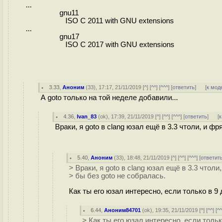
...
gnu11
ISO C 2011 with GNU extensions
...
gnu17
ISO C 2017 with GNU extensions
3.33
,
Аноним
(
33
), 17:17, 21/11/2019 [
^
] [
^^
] [
^^^
] [
ответить
]
[
к мод
А goto только на той неделе добавили...
4.36
,
Ivan_83
(
ok
), 17:39, 21/11/2019 [
^
] [
^^
] [
^^^
] [
ответить
]
[
к
Враки, я goto в clang юзал ещё в 3.3 чтоли, и ф
5.40
,
Аноним
(
33
), 18:48, 21/11/2019 [
^
] [
^^
] [
^^^
] [
ответит
> Враки, я goto в clang юзал ещё в 3.3 чтоли
> бы без goto не собралась.
Как ты его юзал интересно, если только в 9
6.44
,
Аноним84701
(
ok
), 19:35, 21/11/2019 [
^
] [
^^
] [
^
> Как ты его юзал интересно, если толь