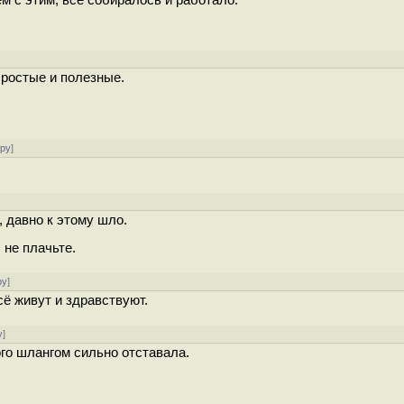
м с этим, всё собиралось и работало.
Простые и полезные.
ору
]
, давно к этому шло.
 не плачьте.
ру
]
всё живут и здравствуют.
у
]
го шлангом сильно отставала.