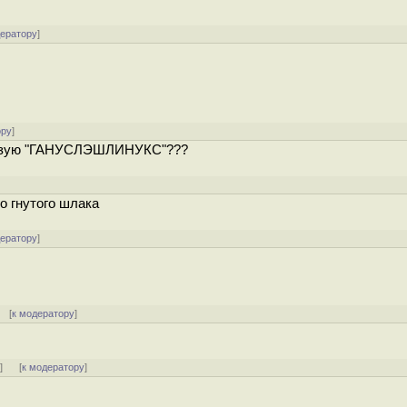
дератору
]
ору
]
спользую "ГАНУСЛЭШЛИНУКС"???
го гнутого шлака
дератору
]
 [
к модератору
]
ь
]
[
к модератору
]