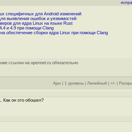
испра
nux специфичных для Android изменений
для выявления ошибок и уязвимостей
ров для ядра Linux на языке Rust
.4 и 4.9 при помощи Clang
на обеспечение сборки ядра Linux при помощи Clang
ние ссылки на opennet.ru обязательно
Ajax
|
1 уровень
|
Линейный
|
+/-
|
Раскры
. Как он это обошел?