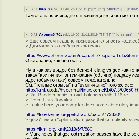
3.37
,
Ivan_83
(
ok
), 17:40, 21/11/2019 [
^
] [
^^
] [
^^^
] [
ответить
]
[
к моде
Там очень не очевидно с производительностью, пот
3.42
,
Аноним84701
(
ok
), 19:06, 21/11/2019 [
^
] [
^^
] [
^^^
] [
ответить
]
[
> Еще совсем недавно производительность кода со
> Для ядра это особенно критично.
https://www.phoronix.com/scan.php?page=article&ite
Отставание, как оно есть.
Ну и как раз в ядре без бенчей clang vs gcc как-то 
такая "критичная" оптимизация (обычно) подразумев
ядре (обычно таки) совсем нежелательно.
См. "теплые отзывы" на "вумничание" того же gcc:
http://lkml.iu.edu//hypermail/linux/kernel/1407.3/00650.h
> Re: Random panic in load_balance() with 3.16-rc
> From: Linus Torvalds
> Lookie here, your compiler does some absolutely insane 
https://lore.kernel.org/patchwork/patch/773330/
> gcc-7 has an "optimization" pass that completely scre
https://lkml.org/lkml/2018/6/7/980
> Mark notes that gcc optimization passes have the pote
volatile.