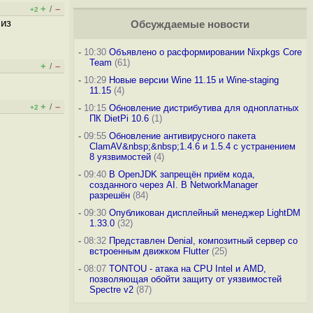
+
–
/
+2
 из
Обсуждаемые новости
-
10:30
Объявлено о расформировании Nixpkgs Core
Team
(61)
+
–
/
-
10:29
Новые версии Wine 11.15 и Wine-staging
11.15
(4)
+
–
/
-
10:15
Обновление дистрибутива для одноплатных
+2
ПК DietPi 10.6
(1)
-
09:55
Обновление антивирусного пакета
ClamAV&nbsp;&nbsp;1.4.6 и 1.5.4 с устранением
8 уязвимостей
(4)
-
09:40
В OpenJDK запрещён приём кода,
созданного через AI. В NetworkManager
разрешён
(84)
-
09:30
Опубликован дисплейный менеджер LightDM
1.33.0
(32)
-
08:32
Представлен Denial, композитный сервер со
встроенным движком Flutter
(25)
-
08:07
TONTOU - атака на CPU Intel и AMD,
позволяющая обойти защиту от уязвимостей
Spectre v2
(87)