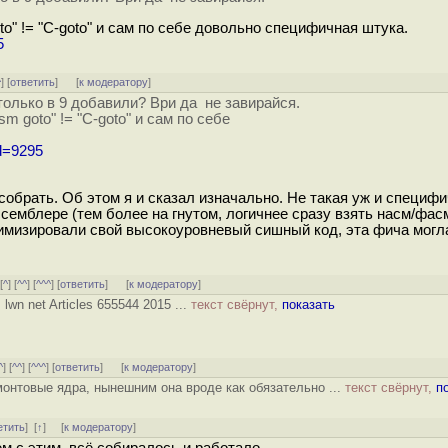
" != "C-goto" и сам по себе довольно специфичная штука.
5
^
] [
ответить
]
[
к модератору
]
 только в 9 добавили? Ври да не завирайся.
 goto" != "C-goto" и сам по себе
id=9295
 собрать. Об этом я и сказал изначально. Не такая уж и специфи
ссемблере (тем более на гнутом, логичнее сразу взять насм/фас
имизировали свой высокоуровневый сишный код, эта фича могл
[
^
] [
^^
] [
^^^
] [
ответить
]
[
к модератору
]
s lwn net Articles 655544 2015 ...
текст свёрнут,
показать
^
] [
^^
] [
^^^
] [
ответить
]
[
к модератору
]
онтовые ядра, нынешним она вроде как обязательно ...
текст свёрнут,
п
етить
]
[
↑
] [
к модератору
]