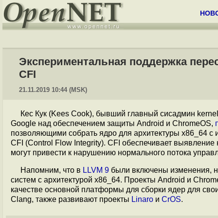
НОВ
Экспериментальная поддержка перес
CFI
21.11.2019 10:44 (MSK)
Кес Кук (Kees Cook), бывший главный сисадмин kerne
Google над обеспечением защиты Android и ChromeOS,
позволяющими собрать ядро для архитектуры x86_64 с 
CFI (Control Flow Integrity). CFI обеспечивает выявле
могут привести к нарушению нормального потока управле
Напомним, что в
LLVM 9
были включены изменения, не
систем с архитектурой x86_64. Проекты Android и Chro
качестве основной платформы для сборки ядер для сво
Clang, также развивают проекты
Linaro
и
CrOS
.