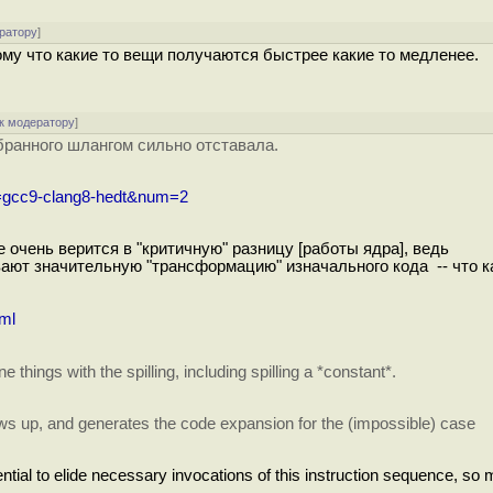
ратору
]
ому что какие то вещи получаются быстрее какие то медленее.
к модератору
]
бранного шлангом сильно отставала.
m=gcc9-clang8-hedt&num=2
не очень верится в "критичную" разницу [работы ядра], ведь
ают значительную "трансформацию" изначального кода -- что ка
tml
things with the spilling, including spilling a *constant*.
ws up, and generates the code expansion for the (impossible) case
ntial to elide necessary invocations of this instruction sequence, so