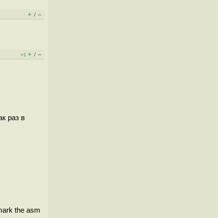
+
–
/
+
–
/
+1
к раз в
 mark the asm