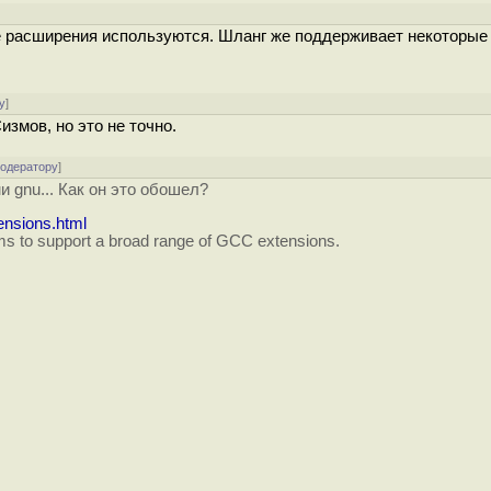
се расширения используются. Шланг же поддерживает некоторые
у
]
змов, но это не точно.
модератору
]
 gnu... Как он это обошел?
ensions.html
aims to support a broad range of GCC extensions.