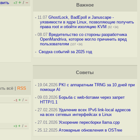
+
–
вить
/
+7
Важное
-
11.07
GhostLock, BadEpoll и Januscape -
уязвимости в ядре Linux, позволяющие получить
права root и обойти изоляцию KVM
(82 +34)
-
08.07
Вредительство со стороны разработчика
OpenMandriva, которое могло причинить вред
пользователям
(107 +34)
-
Сводка событий за 2025 год
Советы
-
19.04.2026
PKI с аппаратным TRNG за 10 дней при
ть всё
|
RSS
помощи AI
-
09.03.2026
Борьба с web-ботами через запрет
+
–
/
–1
HTTP/1.1
-
27.02.2026
Удаление всех IPv6 link-local адресов
на всех сетевых интерфейсах в Linux
-
27.01.2026
Ускорение пересборки llama.cpp
+
–
/
+3
-
25.12.2025
Атомарные обновления в OSTree