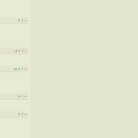
+
–
/
+
–
/
–4
+
–
/
+8
+
–
/
+
–
/