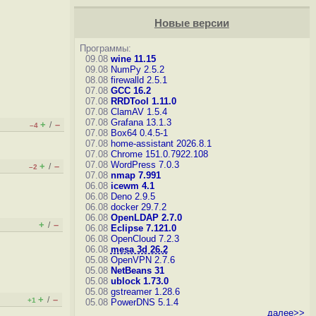
Новые версии
Программы:
09.08
wine 11.15
09.08
NumPy 2.5.2
08.08
firewalld 2.5.1
07.08
GCC 16.2
07.08
RRDTool 1.11.0
07.08
ClamAV 1.5.4
07.08
Grafana 13.1.3
+
–
/
–4
07.08
Box64 0.4.5-1
07.08
home-assistant 2026.8.1
07.08
Chrome 151.0.7922.108
07.08
WordPress 7.0.3
+
–
/
–2
07.08
nmap 7.991
06.08
icewm 4.1
06.08
Deno 2.9.5
06.08
docker 29.7.2
06.08
OpenLDAP 2.7.0
+
–
/
06.08
Eclipse 7.121.0
06.08
OpenCloud 7.2.3
06.08
mesa 3d 26.2
05.08
OpenVPN 2.7.6
05.08
NetBeans 31
05.08
ublock 1.73.0
05.08
gstreamer 1.28.6
+
–
/
+1
05.08
PowerDNS 5.1.4
далее>>