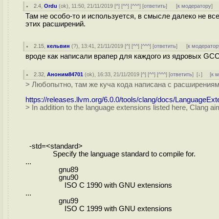
2.4
,
Ordu
(
ok
), 11:50, 21/11/2019 [
^
] [
^^
] [
^^^
] [
ответить
]
[
к модератору
]
Там не особо-то и используется, в смысле далеко не в
этих расширений.
2.15
,
кельвин
(
?
), 13:41, 21/11/2019 [
^
] [
^^
] [
^^^
] [
ответить
]
[
к модератор
вроде как написали врапер для каждого из ядровых GCCи
2.32
,
Аноним84701
(
ok
), 16:33, 21/11/2019 [
^
] [
^^
] [
^^^
] [
ответить
]
[
↓
] [
к 
> Любопытно, там же куча кода написана с расширениями
https://releases.llvm.org/6.0.0/tools/clang/docs/LanguageExt
> In addition to the language extensions listed here, Clang 
-std=<standard>
Specify the language standard to compile for.
...
gnu89
gnu90
ISO C 1990 with GNU extensions
...
gnu99
ISO C 1999 with GNU extensions