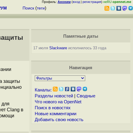
Профиль:
Аноним
(
вход
|
регистрация
)
неRU
opennet.me
РУМ
Поиск
(
теги
)
 защиты
Памятные даты
17 июля
Slackware
исполнилось 33 года
Навигация
пании
ма защиты
тенциально
Каналы:
Разделы новостей
|
Сводные
Что нового на OpenNet
 для
Поиск в новостях
ует Clang в
Новые комментарии
помощи
Добавить свою новость