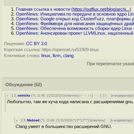
Главная ссылка к новости (
https://outflux.net/blog/archi...
)
OpenNews: Инициатива по передаче в основное ядро Li
OpenNews: Google открыл код ClusterFuzz, платформы 
OpenNews: Фреймворк для написания защищённых драйве
OpenNews: Обеспечена возможность сборки ядер Linux 4
OpenNews: Анонсирован проект LLVMLinux, нацеленный 
Лицензия:
CC BY 3.0
Короткая ссылка: https://opennet.ru/51909-linux
Ключевые слова:
linux
,
llvm
,
clang
При перепечатке указа
Обсуждение
(52)
1.2
,
netricks
(
?
), 11:40, 21/11/2019 [
ответить
] [
﹢﹢﹢
] [
· · ·
]
[
↓
] [
к модератору
]
Любопытно, там же куча кода написана с расширениями gnu..
2.3
,
Medoed
(
?
), 11:48, 21/11/2019 [
^
] [
^^
] [
^^^
] [
ответить
]
[
к модератору
]
Clang умеет в большинство расширений GNU.