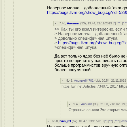
Наверное молча – добавленный "asm goto
https://bugs.llvm.org/show_bug.cgi?id=929
7.46
,
Аноним
(
33
), 19:44, 21/11/2019 [
^
] [
^^
] [
^^
>> Как ты его юзал интересно, если
> Наверное молча – добавленный "asm
> довольно специфичная штука.
>
https://bugs.llvm.org/show_bug.cgi?
>специфичная штука
Да вот только ядро без неё было не
просто не принято у нас писать на а
больше программистов вручную опт
более популярной.
8.48
,
Аноним84701
(
ok
), 20:54, 21/11/2019 
https lwn net Articles 734071 2017 http
9.49
,
Аноним
(
33
), 21:00, 21/11/2019 [
Странные ссылки Это старые мам
6.50
,
Ivan_83
(
ok
), 01:47, 23/11/2019 [
^
] [
^^
] [
^^^
] [
отв