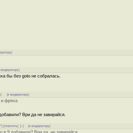
ератору
]
 модератору
]
ряха бы без goto не собралась.
ь
]
[
к модератору
]
, и фряха
 добавили? Ври да не завирайся.
^^
] [
ответить
]
[
↓
] [
к модератору
]
ко в 9 добавили? Ври да не завирайся.