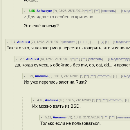
3.55
,
Softwayer
(
?
), 03:28, 25/11/2019 [
^
] [
^^
] [
^^^
] [
ответить
]
[
к мо
> Для ядра это особенно критично.
Это ещё почему?
1.7
,
Аноним
(
7
), 12:38, 21/11/2019 [
ответить
] [
﹢﹢﹢
] [
· · ·
]
[
↓
] [
↑
] [
к модерат
Так это что, я наконец могу перестать говорить, что я и
2.8
,
Аноним
(
8
), 12:45, 21/11/2019 [
^
] [
^^
] [
^^^
] [
ответить
]
[
к модератору
]
да, когда сумеешь обойтись без mv, cp, cat, dd... и проче
3.9
,
Аноним
(
9
), 13:01, 21/11/2019 [
^
] [
^^
] [
^^^
] [
ответить
]
[
↓
] [
к мо
Их уже переписывают на Rust?
4.10
,
Аноним
(
10
), 13:05, 21/11/2019 [
^
] [
^^
] [
^^^
] [
ответить
]
[
↓
]
Их можно взять из BSD.
5.11
,
Аноним
(
33
), 13:11, 21/11/2019 [
^
] [
^^
] [
^^^
] [
ответит
Только если не пользоваться.