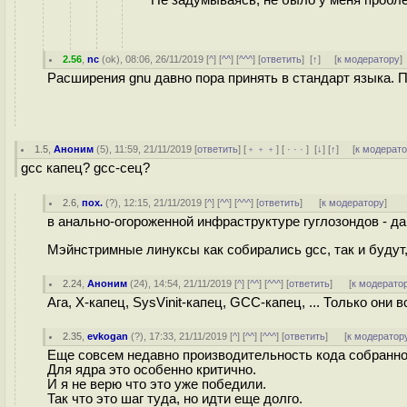
Не задумываясь, не было у меня пробле
2.56
,
nc
(
ok
), 08:06, 26/11/2019 [
^
] [
^^
] [
^^^
] [
ответить
]
[
↑
] [
к модератору
]
Расширения gnu давно пора принять в стандарт языка. 
1.5
,
Аноним
(
5
), 11:59, 21/11/2019 [
ответить
] [
﹢﹢﹢
] [
· · ·
]
[
↓
] [
↑
] [
к модерат
gcc капец? gcc-сец?
2.6
,
пох.
(
?
), 12:15, 21/11/2019 [
^
] [
^^
] [
^^^
] [
ответить
]
[
к модератору
]
в анально-огороженной инфраструктуре гуглозондов - да
Мэйнстримные линуксы как собирались gcc, так и будут,
2.24
,
Аноним
(
24
), 14:54, 21/11/2019 [
^
] [
^^
] [
^^^
] [
ответить
]
[
к модерато
Ага, X-капец, SysVinit-капец, GCC-капец, ... Только они 
2.35
,
evkogan
(
?
), 17:33, 21/11/2019 [
^
] [
^^
] [
^^^
] [
ответить
]
[
к модератор
Еще совсем недавно производительность кода собранно
Для ядра это особенно критично.
И я не верю что это уже победили.
Так что это шаг туда, но идти еще долго.