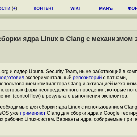
ОСТИ
(
+
)
КОНТЕНТ
WIKI
MAN'ы
ФО
борки ядра Linux в Clang с механизмом
l.org и лидер Ubuntu Security Team, ныне работающий в ком
подготовил
экспериментальный
репозиторий
с патчами,
использованием компилятора Clang и активацией механиз
ние некоторых форм неопределённого поведения, которые по
ния (control flow) в результате выполнения эксплоитов.
обходимые для сборки ядра Linux с использованием Clang
meOS уже
применяют
Clang для сборки ядра и Google тестир
их рабочих Linux-систем. Варианты ядра, собираемые при 